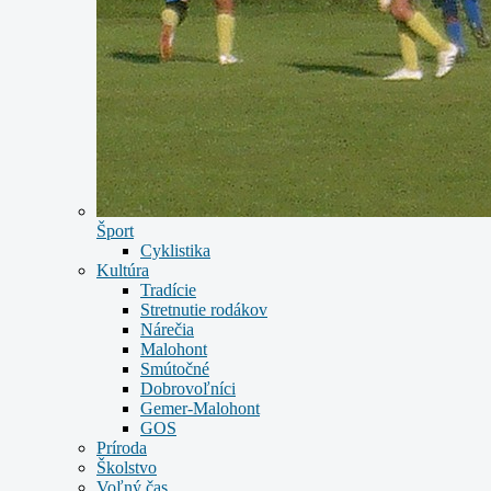
Šport
Cyklistika
Kultúra
Tradície
Stretnutie rodákov
Nárečia
Malohont
Smútočné
Dobrovoľníci
Gemer-Malohont
GOS
Príroda
Školstvo
Voľný čas