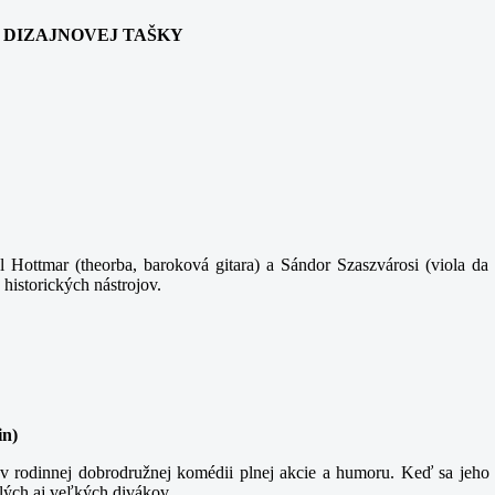
ANIA DIZAJNOVEJ TAŠKY
 Hottmar (theorba, baroková gitara) a Sándor Szaszvárosi (viola da 
 historických nástrojov.
in)
 rodinnej dobrodružnej komédii plnej akcie a humoru. Keď sa jeho t
lých aj veľkých divákov.