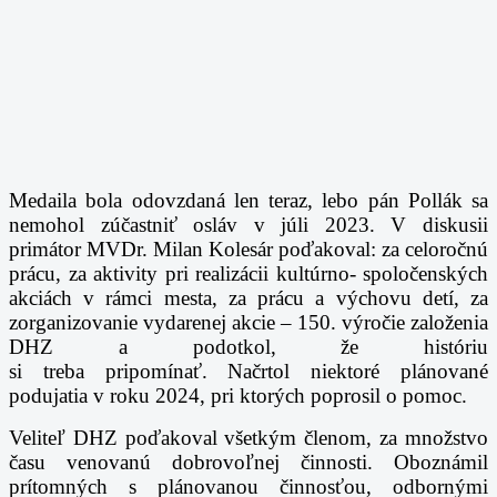
Medaila bola odovzdaná len teraz, lebo pán Pollák sa
nemohol zúčastniť osláv v júli 2023.
V diskusii
primátor MVDr. Milan Kolesár poďakoval:
za celoročnú
prácu,
za aktivity pri realizácii kultúrno- spoločenských
akciách v rámci mesta,
za prácu a výchovu detí,
za
zorganizovanie vydarenej akcie – 150. výročie založenia
DHZ a podotkol, že
históriu
si
treba
pripomínať.
Načrtol niektoré plánované
podujatia v roku 2024, pri ktorých poprosil o pomoc.
Veliteľ DHZ poďakoval všetkým členom, za množstvo
času venovanú dobrovoľnej
činnosti. Oboznámil
prítomných s plánovanou činnosťou, odbornými