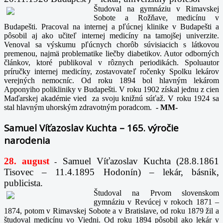
Študoval na gymnáziu v Rimavskej
Sobote a Rožňave, medicínu v
Budapešti. Pracoval na internej a pľúcnej klinike v Budapešti a
pôsobil aj ako učiteľ internej medicíny na tamojšej univerzite.
Venoval sa výskumu pľúcnych chorôb súvisiacich s látkovou
premenou, najmä problematike liečby diabetikov. Autor odborných
článkov, ktoré publikoval v rôznych periodikách. Spoluautor
príručky internej medicíny, zostavovateľ ročenky Spolku lekárov
verejných nemocníc. Od roku 1894 bol hlavným lekárom
Apponyiho polikliniky v Budapešti. V roku 1902 získal jednu z cien
Maďarskej akadémie vied za svoju knižnú súťaž. V roku 1924 sa
stal hlavným uhorským zdravotným poradcom.
-
MM-
Samuel Víťazoslav Kuchta – 165. výročie
narodenia
28. august
Samuel Víťazoslav Kuchta (28.8.1861
-
Tisovec – 11.4.1895 Hodonín) – lekár, básnik,
publicista.
Študoval na Prvom slovenskom
gymnáziu v Revúcej v rokoch 1871 –
1874, potom v Rimavskej Sobote a v Bratislave, od roku 1879 žil a
študoval medicínu vo Viedni. Od roku 1894 pôsobil ako lekár v