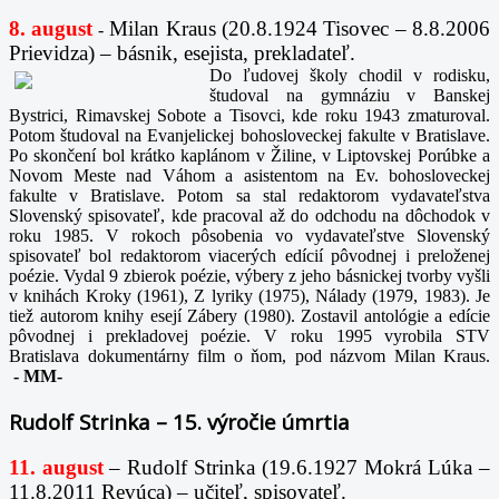
8. august
Milan Kraus (20.8.1924 Tisovec – 8.8.2006
-
Prievidza) – básnik, esejista, prekladateľ.
Do ľudovej školy chodil v rodisku,
študoval na gymnáziu v Banskej
Bystrici, Rimavskej Sobote a Tisovci, kde roku 1943 zmaturoval.
Potom študoval na Evanjelickej bohosloveckej fakulte v Bratislave.
Po skončení bol krátko kaplánom v Žiline, v Liptovskej Porúbke a
Novom Meste nad Váhom a asistentom na Ev. bohosloveckej
fakulte v Bratislave. Potom sa stal redaktorom vydavateľstva
Slovenský spisovateľ, kde pracoval až do odchodu na dôchodok v
roku 1985. V rokoch pôsobenia vo vydavateľstve Slovenský
spisovateľ bol redaktorom viacerých edícií pôvodnej i preloženej
poézie. Vydal 9 zbierok poézie, výbery z jeho básnickej tvorby vyšli
v knihách Kroky (1961), Z lyriky (1975), Nálady (1979, 1983). Je
tiež autorom knihy esejí Zábery (1980). Zostavil antológie a edície
pôvodnej i prekladovej poézie. V roku 1995 vyrobila STV
Bratislava dokumentárny film o ňom, pod názvom Milan Kraus.
-
MM-
Rudolf Strinka – 15. výročie úmrtia
11. august
– Rudolf Strinka (19.6.1927 Mokrá Lúka –
11.8.2011 Revúca) – učiteľ, spisovateľ.