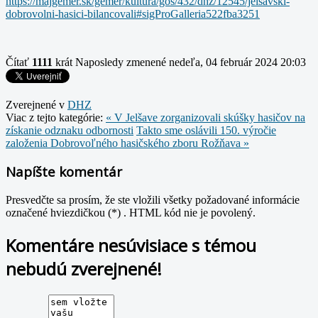
https://majgemer.sk/gemer/kultura/gos/432/dhz/12545/jelsavski-
dobrovolni-hasici-bilancovali#sigProGalleria522fba3251
Čítať
1111
krát
Naposledy zmenené nedeľa, 04 február 2024 20:03
Zverejnené v
DHZ
Viac z tejto kategórie:
« V Jelšave zorganizovali skúšky hasičov na
získanie odznaku odbornosti
Takto sme oslávili 150. výročie
založenia Dobrovoľného hasičského zboru Rožňava »
Napíšte komentár
Presvedčte sa prosím, že ste vložili všetky požadované informácie
označené hviezdičkou (*) . HTML kód nie je povolený.
Komentáre nesúvisiace s témou
nebudú zverejnené!