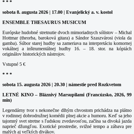
* * *
sobota 8. augusta 2026 | 17.00 | Evanjelický a. v. kostol
ENSEMBLE THESAURUS MUSICUM
Európske hudobné stretnutie dvoch mimoriadnych sólistov – Michal
Hottmar (theorba, baroková gitara) a Sándor Szaszvárosi (viola da
gamba). Súbor starej hudby sa zameriava na interpretáciu komornej
vokálnej a inštrumentálnej hudby 16. – 18. stor. na kópiách
originálov historických nástrojov.
Vstupné 5 €
* * *
sobota 15. augusta 2026 | 20.30 | námestie pred Rozkvetom
LETNÉ KINO – Bláznivý Marsupilami (Francúzsko, 2026, 99
min)
Legendárny tvor s nekonečne dlhým chvostom prichádza na plátno
v rodinnej dobrodružnej komédii plnej akcie a humoru. Keď sa jeho
tajomný svet stretne s ľudskou zvedavosťou, začína sa divoká jazda
naprieč džungľou. Exotické prostredie, svižné tempo a zábava pre
malých aj veľkých divákov.