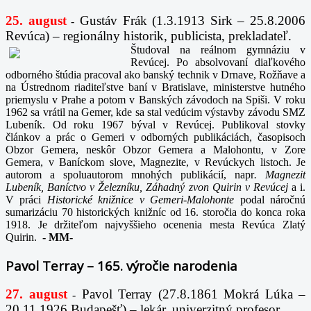
25. august
Gustáv Frák
(1.3.1913 Sirk – 25.8.2006
-
Revúca) – regionálny historik, publicista, prekladateľ.
Študoval na reálnom gymnáziu v
Revúcej. Po absolvovaní diaľkového
odborného štúdia pracoval ako banský technik v Drnave, Rožňave a
na Ústrednom riaditeľstve baní v Bratislave, ministerstve hutného
priemyslu v Prahe a potom v Banských závodoch na Spiši. V roku
1962 sa vrátil na Gemer, kde sa stal vedúcim výstavby závodu SMZ
Lubeník. Od roku 1967 býval v Revúcej. Publikoval stovky
článkov a prác o Gemeri v odborných publikáciách, časopisoch
Obzor Gemera, neskôr Obzor Gemera a Malohontu, v Zore
Gemera, v Baníckom slove, Magnezite, v Revúckych listoch. Je
autorom a spoluautorom mnohých publikácií, napr
. Magnezit
Lubeník, Baníctvo v Železníku, Záhadný zvon Quirin v Revúcej
a i.
V práci
Historické knižnice v Gemeri-Malohonte
podal náročnú
sumarizáciu 70 historických knižníc od 16. storočia do konca roka
1918. Je držiteľom najvyššieho ocenenia mesta Revúca Zlatý
Quirin.
-
MM-
Pavol Terray – 165. výročie narodenia
27. august
Pavol Terray
(27.8.1861 Mokrá Lúka –
-
20.11.1926 Budapešť) – lekár, univerzitný profesor