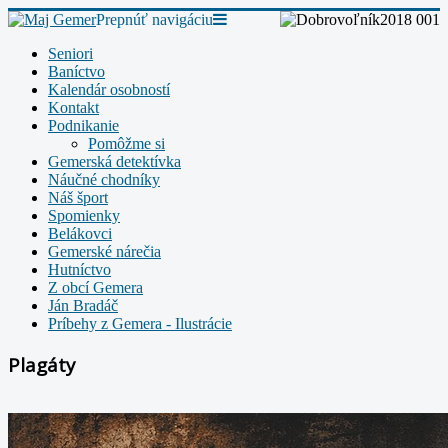
Prepnúť navigáciu
Seniori
Baníctvo
Kalendár osobností
Kontakt
Podnikanie
Pomôžme si
Gemerská detektívka
Náučné chodníky
Náš šport
Spomienky
Belákovci
Gemerské nárečia
Hutníctvo
Z obcí Gemera
Ján Bradáč
Príbehy z Gemera - Ilustrácie
Plagáty