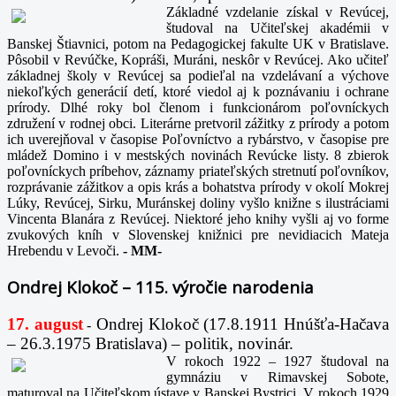
Základné vzdelanie získal v Revúcej,
študoval na Učiteľskej akadémii v
Banskej Štiavnici, potom na Pedagogickej fakulte UK v Bratislave.
Pôsobil v Revúčke, Kopráši, Muráni, neskôr v Revúcej. Ako učiteľ
základnej školy v Revúcej sa podieľal na vzdelávaní a výchove
niekoľkých generácií detí, ktoré viedol aj k poznávaniu i ochrane
prírody. Dlhé roky bol členom i funkcionárom poľovníckych
združení v rodnej obci. Literárne pretvoril zážitky z prírody a potom
ich uverejňoval v časopise Poľovníctvo a rybárstvo, v časopise pre
mládež Domino i v mestských novinách Revúcke listy. 8 zbierok
poľovníckych príbehov, záznamy priateľských stretnutí poľovníkov,
rozprávanie zážitkov a opis krás a bohatstva prírody v okolí Mokrej
Lúky, Revúcej, Sirku, Muránskej doliny vyšlo knižne s ilustráciami
Vincenta Blanára z Revúcej. Niektoré jeho knihy vyšli aj vo forme
zvukových kníh v Slovenskej knižnici pre nevidiacich Mateja
Hrebendu v Levoči.
-
MM-
Ondrej Klokoč – 115. výročie narodenia
17. august
Ondrej Klokoč (17.8.1911 Hnúšťa-Hačava
-
– 26.3.1975 Bratislava) – politik, novinár.
V rokoch 1922 – 1927 študoval na
gymnáziu v Rimavskej Sobote,
maturoval na Učiteľskom ústave v Banskej Bystrici. V rokoch 1929