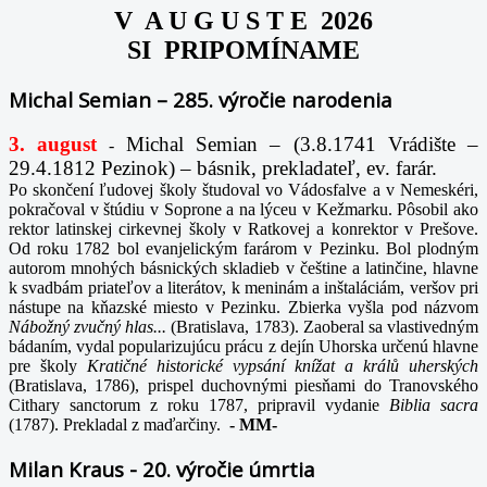
V A U G U S T E 2026
SI PRIPOMÍNAME
Michal Semian – 285. výročie narodenia
3. august
Michal Semian – (3.8.1741 Vrádište –
-
29.4.1812 Pezinok) – básnik, prekladateľ, ev. farár.
Po skončení ľudovej školy študoval vo Vádosfalve a v Nemeskéri,
pokračoval v štúdiu v Soprone a na lýceu v Kežmarku. Pôsobil ako
rektor latinskej cirkevnej školy v Ratkovej a konrektor v Prešove.
Od roku 1782 bol evanjelickým farárom v Pezinku. Bol plodným
autorom mnohých básnických skladieb v češtine a latinčine, hlavne
k svadbám priateľov a literátov, k meninám a inštaláciám, veršov pri
nástupe na kňazské miesto v Pezinku. Zbierka vyšla pod názvom
Nábožný zvučný hlas...
(Bratislava, 1783). Zaoberal sa vlastivedným
bádaním, vydal popularizujúcu prácu z dejín Uhorska určenú hlavne
pre školy
Kratičné historické vypsání knížat a králů uherských
(Bratislava, 1786), prispel duchovnými piesňami do Tranovského
Cithary sanctorum z roku 1787, pripravil vydanie
Biblia sacra
(1787). Prekladal z maďarčiny.
-
MM-
Milan Kraus - 20. výročie úmrtia