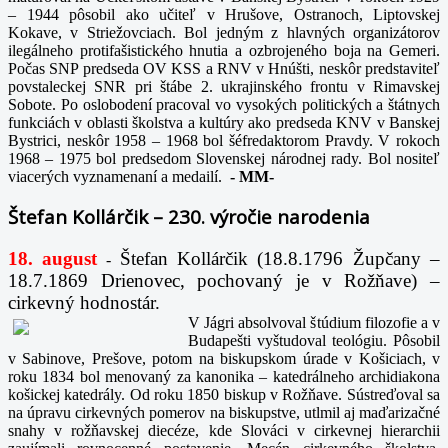
– 1944 pôsobil ako učiteľ v Hrušove, Ostranoch, Liptovskej
Kokave, v Striežovciach. Bol jedným z hlavných organizátorov
ilegálneho protifašistického hnutia a ozbrojeného boja na Gemeri.
Počas SNP predseda OV KSS a RNV v Hnúšti, neskôr predstaviteľ
povstaleckej SNR pri štábe 2. ukrajinského frontu v Rimavskej
Sobote. Po oslobodení pracoval vo vysokých politických a štátnych
funkciách v oblasti školstva a kultúry ako predseda KNV v Banskej
Bystrici, neskôr 1958 – 1968 bol šéfredaktorom Pravdy. V rokoch
1968 – 1975 bol predsedom Slovenskej národnej rady. Bol nositeľ
viacerých vyznamenaní a medailí.
-
MM-
Štefan Kollárčik – 230. výročie narodenia
18. august
Štefan Kollárčik (18.8.1796 Župčany –
-
18.7.1869 Drienovec, pochovaný je v Rožňave) –
cirkevný hodnostár.
V Jágri absolvoval štúdium filozofie a v
Budapešti vyštudoval teológiu. Pôsobil
v Sabinove, Prešove, potom na biskupskom úrade v Košiciach, v
roku 1834 bol menovaný za kanonika – katedrálneho archidiakona
košickej katedrály. Od roku 1850 biskup v Rožňave. Sústreďoval sa
na úpravu cirkevných pomerov na biskupstve, utlmil aj maďarizačné
snahy v rožňavskej diecéze, kde Slováci v cirkevnej hierarchii