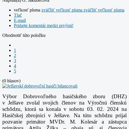
Napísal(a) G. Jakubecová
veľkosť písma
zväčšiť veľkosť písma
zväčšiť veľkosť písma
Tlač
E-mail
Pridajte komentár medzi prvými!
Ohodnotiť túto položku
1
2
3
4
5
(0 hlasov)
Výbor Dobrovoľného hasičského zboru (DHZ)
v Jelšave zvolal svojich členov na
Výročnú členskú
schôdzu, ktorá sa konala v sobotu 03. 02. 2024 na
Hasičskej zbrojnici
v Jelšave. Na túto schôdzu prijal
pozvanie primátor MVDr. M. Kolesár a zástupca
primátora
Attila Žilka – obaja sú aj členovia