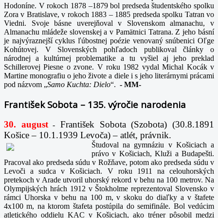
Hodoníne. V rokoch 1878 –1879 bol predseda študentského spolku
Zora v Bratislave, v rokoch 1883 – 1885 predseda spolku Tatran vo
Viedni. Svoje básne uverejňoval v Slovenskom almanachu, v
Almanachu mládeže slovenskej a v Pamätnici Tatrana. Z jeho básní
je najvýraznejší cyklus ľúbostnej poézie venovaný snúbenici Oľge
Kohútovej. V Slovenských pohľadoch publikoval články o
národnej a kultúrnej problematike a tu vyšiel aj jeho preklad
Schillerovej Piesne o zvone. V roku 1982 vydal Michal Kocák v
Martine monografiu o jeho živote a diele i s jeho literárnymi prácami
pod názvom „
Samo Kuchta: Dielo
“.
-
MM-
František Sobota – 135. výročie narodenia
30. august
František Sobota (Szobota) (30.8.1891
-
Košice – 10.1.1939 Levoča) – atlét, právnik.
Študoval na gymnáziu v Košiciach a
právo v Košiciach, Kluži a Budapešti.
Pracoval ako predseda súdu v Rožňave, potom ako predseda súdu v
Levoči a sudca v Košiciach. V roku 1911 na celouhorských
pretekoch v Arade utvoril uhorský rekord v behu na 100 metrov. Na
Olympijských hrách 1912 v Štokholme reprezentoval Slovensko v
rámci Uhorska v behu na 100 m, v skoku do diaľky a v štafete
4x100 m, na ktorom štafeta postúpila do semifinále. Bol vedúcim
atletického oddielu KAC v Košiciach, ako tréner pôsobil medzi