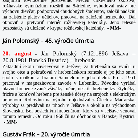
zaujímali rovnocenné postavenie. Mecén cirkevného školstva,
rožňavské gymnázium rozšíril na 8-triedne, vybudoval ústav pre
výchovu dievčat, podporoval chudobných študentov, založil nadáciu
na zaistenie platov učiteľov, pracoval na založení nemocnice. Dal
obnoviť a pretvoriť interiér rožňavskej katedrály. Jeho telesné
pozostatky sú uložené v krypte rožňavskej katedrály.
-
MM-
Ján Polomský – 45. výročie úmrtia
20. august
Ján Polomský (7.12.1896 Jelšava –
-
20.8.1981 Banská Bystrica) – hrebenár.
Základnú školu navštevoval v Jelšave, za hrebenára sa vyučil u
svojho otca a pokračoval v hrebenárskom remesle aj po jeho smrti
spolu s matkou a bratom Samuelom v jeho dielni. Po r. 1951
pracoval v magnezitovom závode v Lubeníku. Pôvodne vyrábal
hlavne hrebene zvané všiváky ručne, neskôr hrebene tzv. štyločky,
frizíre a konťové hrebene pre ženské účesy na strojoch s elektrickým
pohonom. Rohovinu na výrobu objednával z Čiech a Maďarska,
výrobky sa predávali na trhoch v Jelšave a okolí a na východnom
Slovensku. Bol posledným hrebenárom, ktorý sa v Jelšave venoval
tomuto remeslu. Od roku 1968 žil na dôchodku v Banskej Bystrici.
-
MM-
Gustáv Frák – 20. výročie úmrtia