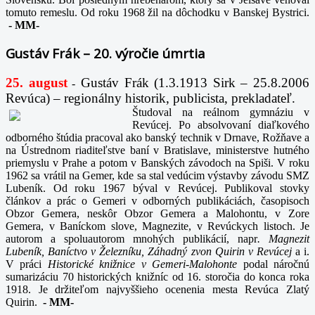
tomuto remeslu. Od roku 1968 žil na dôchodku v Banskej Bystrici.
-
MM-
Gustáv Frák – 20. výročie úmrtia
25. august
Gustáv Frák
(1.3.1913 Sirk – 25.8.2006
-
Revúca) – regionálny historik, publicista, prekladateľ.
Študoval na reálnom gymnáziu v
Revúcej. Po absolvovaní diaľkového
odborného štúdia pracoval ako banský technik v Drnave, Rožňave a
na Ústrednom riaditeľstve baní v Bratislave, ministerstve hutného
priemyslu v Prahe a potom v Banských závodoch na Spiši. V roku
1962 sa vrátil na Gemer, kde sa stal vedúcim výstavby závodu SMZ
Lubeník. Od roku 1967 býval v Revúcej. Publikoval stovky
článkov a prác o Gemeri v odborných publikáciách, časopisoch
Obzor Gemera, neskôr Obzor Gemera a Malohontu, v Zore
Gemera, v Baníckom slove, Magnezite, v Revúckych listoch. Je
autorom a spoluautorom mnohých publikácií, napr
. Magnezit
Lubeník, Baníctvo v Železníku, Záhadný zvon Quirin v Revúcej
a i.
V práci
Historické knižnice v Gemeri-Malohonte
podal náročnú
sumarizáciu 70 historických knižníc od 16. storočia do konca roka
1918. Je držiteľom najvyššieho ocenenia mesta Revúca Zlatý
Quirin.
-
MM-