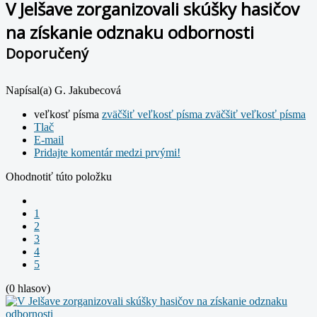
V Jelšave zorganizovali skúšky hasičov
na získanie odznaku odbornosti
Doporučený
Napísal(a) G. Jakubecová
veľkosť písma
zväčšiť veľkosť písma
zväčšiť veľkosť písma
Tlač
E-mail
Pridajte komentár medzi prvými!
Ohodnotiť túto položku
1
2
3
4
5
(0 hlasov)