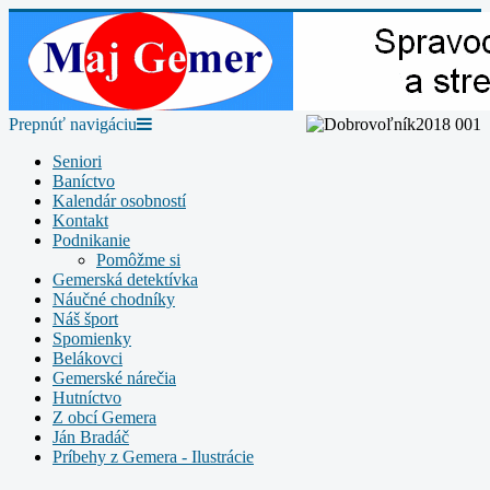
Prepnúť navigáciu
Seniori
Baníctvo
Kalendár osobností
Kontakt
Podnikanie
Pomôžme si
Gemerská detektívka
Náučné chodníky
Náš šport
Spomienky
Belákovci
Gemerské nárečia
Hutníctvo
Z obcí Gemera
Ján Bradáč
Príbehy z Gemera - Ilustrácie