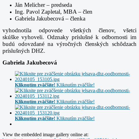
Ján Melicher – predseda
Ing. Pavol Zapletal, MBA – člen
Gabriela Jakubecová – členka
vyhodnotila odpovede všetkých členov, všetci
skúške
vyhoveli. Odznaky príslušné k odbornosti im
budú odovzdané na výročných členských schôdzach
príslušných DHZ.
Gabriela Jakubecová
Kliknutím zväčšíte!
Kliknutím zväčšíte!
Kliknutím zväčšíte!
Kliknutím zväčšíte!
Kliknutím zväčšíte!
Kliknutím zväčšíte!
View the embedded image gallery online at: