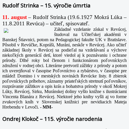
Rudolf Strinka – 15. výročie úmrtia
11. august
– Rudolf Strinka (19.6.1927 Mokrá Lúka –
11.8.2011 Revúca) – učiteľ, spisovateľ.
Základné vzdelanie získal v Revúcej,
študoval na Učiteľskej akadémii v
Banskej Štiavnici, potom na Pedagogickej fakulte UK v Bratislave.
Pôsobil v Revúčke, Kopráši, Muráni, neskôr v Revúcej. Ako učiteľ
základnej školy v Revúcej sa podieľal na vzdelávaní a výchove
niekoľkých generácií detí, ktoré viedol aj k poznávaniu i ochrane
prírody. Dlhé roky bol členom i funkcionárom poľovníckych
združení v rodnej obci. Literárne pretvoril zážitky z prírody a potom
ich uverejňoval v časopise Poľovníctvo a rybárstvo, v časopise pre
mládež Domino i v mestských novinách Revúcke listy. 8 zbierok
poľovníckych príbehov, záznamy priateľských stretnutí poľovníkov,
rozprávanie zážitkov a opis krás a bohatstva prírody v okolí Mokrej
Lúky, Revúcej, Sirku, Muránskej doliny vyšlo knižne s ilustráciami
Vincenta Blanára z Revúcej. Niektoré jeho knihy vyšli aj vo forme
zvukových kníh v Slovenskej knižnici pre nevidiacich Mateja
Hrebendu v Levoči.
-
MM-
Ondrej Klokoč – 115. výročie narodenia