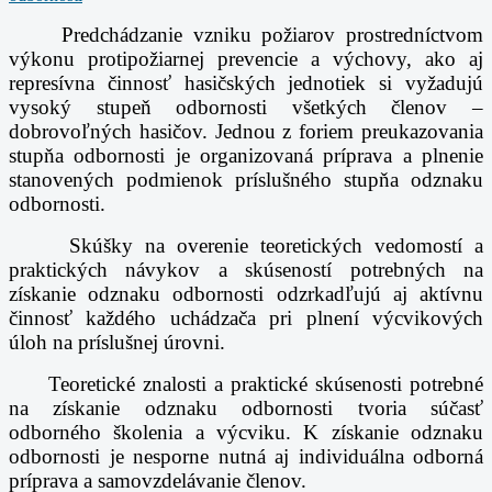
Predchádzanie vzniku požiarov prostredníctvom
výkonu protipožiarnej prevencie a výchovy, ako aj
represívna činnosť hasičských jednotiek si vyžadujú
vysoký stupeň odbornosti všetkých členov –
dobrovoľných hasičov. Jednou z foriem preukazovania
stupňa odbornosti je organizovaná príprava a plnenie
stanovených podmienok príslušného stupňa odznaku
odbornosti.
Skúšky na overenie teoretických vedomostí a
praktických návykov a skúseností potrebných na
získanie odznaku odbornosti odzrkadľujú aj aktívnu
činnosť každého uchádzača pri plnení výcvikových
úloh na príslušnej úrovni.
Teoretické znalosti a praktické skúsenosti potrebné
na získanie odznaku odbornosti tvoria súčasť
odborného školenia a výcviku. K získanie odznaku
odbornosti je nesporne nutná aj individuálna odborná
príprava a samovzdelávanie členov.