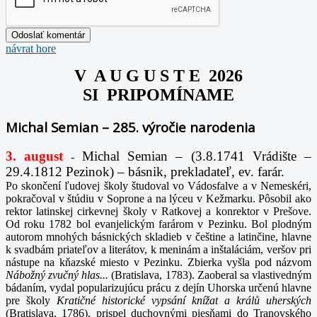
návrat hore
V A U G U S T E 2026
SI PRIPOMÍNAME
Michal Semian – 285. výročie narodenia
3. august
Michal Semian – (3.8.1741 Vrádište –
-
29.4.1812 Pezinok) – básnik, prekladateľ, ev. farár.
Po skončení ľudovej školy študoval vo Vádosfalve a v Nemeskéri,
pokračoval v štúdiu v Soprone a na lýceu v Kežmarku. Pôsobil ako
rektor latinskej cirkevnej školy v Ratkovej a konrektor v Prešove.
Od roku 1782 bol evanjelickým farárom v Pezinku. Bol plodným
autorom mnohých básnických skladieb v češtine a latinčine, hlavne
k svadbám priateľov a literátov, k meninám a inštaláciám, veršov pri
nástupe na kňazské miesto v Pezinku. Zbierka vyšla pod názvom
Nábožný zvučný hlas...
(Bratislava, 1783). Zaoberal sa vlastivedným
bádaním, vydal popularizujúcu prácu z dejín Uhorska určenú hlavne
pre školy
Kratičné historické vypsání knížat a králů uherských
(Bratislava, 1786), prispel duchovnými piesňami do Tranovského