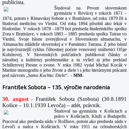
publicista.
Študoval na Prvom slovenskom
gymnáziu v Revúcej v rokoch 1871 –
1874, potom v Rimavskej Sobote a v Bratislave, od roku 1879 žil a
študoval medicínu vo Viedni. Od roku 1894 pôsobil ako lekár v
Hodoníne. V rokoch 1878 –1879 bol predseda študentského spolku
Zora v Bratislave, v rokoch 1883 – 1885 predseda spolku Tatran vo
Viedni. Svoje básne uverejňoval v Slovenskom almanachu, v
Almanachu mládeže slovenskej a v Pamätnici Tatrana. Z jeho básní
je najvýraznejší cyklus ľúbostnej poézie venovaný snúbenici Oľge
Kohútovej. V Slovenských pohľadoch publikoval články o
národnej a kultúrnej problematike a tu vyšiel aj jeho preklad
Schillerovej Piesne o zvone. V roku 1982 vydal Michal Kocák v
Martine monografiu o jeho živote a diele i s jeho literárnymi prácami
pod názvom „
Samo Kuchta: Dielo
“.
-
MM-
František Sobota – 135. výročie narodenia
30. august
František Sobota (Szobota) (30.8.1891
-
Košice – 10.1.1939 Levoča) – atlét, právnik.
Študoval na gymnáziu v Košiciach a
právo v Košiciach, Kluži a Budapešti.
Pracoval ako predseda súdu v Rožňave, potom ako predseda súdu v
Levoči a sudca v Košiciach. V roku 1911 na celouhorských