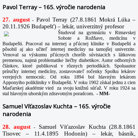
Pavol Terray – 165. výročie narodenia
27. august
Pavol Terray
(27.8.1861 Mokrá Lúka –
-
20.11.1926 Budapešť) – lekár, univerzitný profesor
Študoval na gymnáziu v Rimavskej
Sobote a Rožňave, medicínu v
Budapešti. Pracoval na internej a pľúcnej klinike v Budapešti a
pôsobil aj ako učiteľ internej medicíny na tamojšej univerzite.
Venoval sa výskumu pľúcnych chorôb súvisiacich s látkovou
premenou, najmä problematike liečby diabetikov. Autor odborných
článkov, ktoré publikoval v rôznych periodikách. Spoluautor
príručky internej medicíny, zostavovateľ ročenky Spolku lekárov
verejných nemocníc. Od roku 1894 bol hlavným lekárom
Apponyiho polikliniky v Budapešti. V roku 1902 získal jednu z cien
Maďarskej akadémie vied za svoju knižnú súťaž. V roku 1924 sa
stal hlavným uhorským zdravotným poradcom.
-
MM-
Samuel Víťazoslav Kuchta – 165. výročie
narodenia
28. august
Samuel Víťazoslav Kuchta (28.8.1861
-
Tisovec – 11.4.1895 Hodonín) – lekár, básnik,