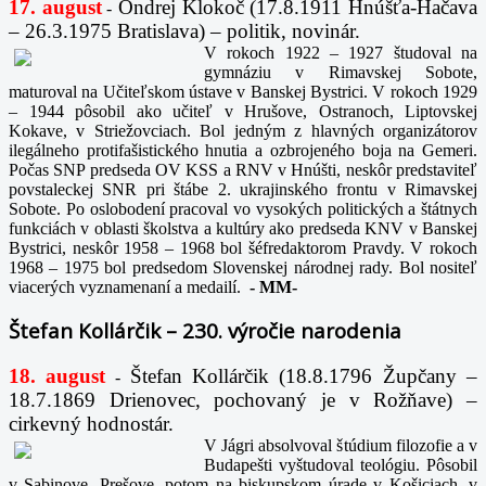
17. august
Ondrej Klokoč (17.8.1911 Hnúšťa-Hačava
-
– 26.3.1975 Bratislava) – politik, novinár.
V rokoch 1922 – 1927 študoval na
gymnáziu v Rimavskej Sobote,
maturoval na Učiteľskom ústave v Banskej Bystrici. V rokoch 1929
– 1944 pôsobil ako učiteľ v Hrušove, Ostranoch, Liptovskej
Kokave, v Striežovciach. Bol jedným z hlavných organizátorov
ilegálneho protifašistického hnutia a ozbrojeného boja na Gemeri.
Počas SNP predseda OV KSS a RNV v Hnúšti, neskôr predstaviteľ
povstaleckej SNR pri štábe 2. ukrajinského frontu v Rimavskej
Sobote. Po oslobodení pracoval vo vysokých politických a štátnych
funkciách v oblasti školstva a kultúry ako predseda KNV v Banskej
Bystrici, neskôr 1958 – 1968 bol šéfredaktorom Pravdy. V rokoch
1968 – 1975 bol predsedom Slovenskej národnej rady. Bol nositeľ
viacerých vyznamenaní a medailí.
-
MM-
Štefan Kollárčik – 230. výročie narodenia
18. august
Štefan Kollárčik (18.8.1796 Župčany –
-
18.7.1869 Drienovec, pochovaný je v Rožňave) –
cirkevný hodnostár.
V Jágri absolvoval štúdium filozofie a v
Budapešti vyštudoval teológiu. Pôsobil
v Sabinove, Prešove, potom na biskupskom úrade v Košiciach, v