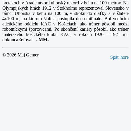
pretekoch v Arade utvoril uhorský rekord v behu na 100 metrov. Na
Olympijských hrách 1912 v Štokholme reprezentoval Slovensko v
rámci Uhorska v behu na 100 m, v skoku do diaľky a v štafete
4x100 m, na ktorom štafeta postúpila do semifinále. Bol vedúcim
atletického oddielu KAC v Košiciach, ako tréner pôsobil medzi
robotníckymi športovcami. Po skončení kariéry pôsobil ako tréner
materského košického klubu KAC, v rokoch 1920 – 1921 mu
dokonca šéfoval.
-
MM-
© 2026 Maj Gemer
Späť hore