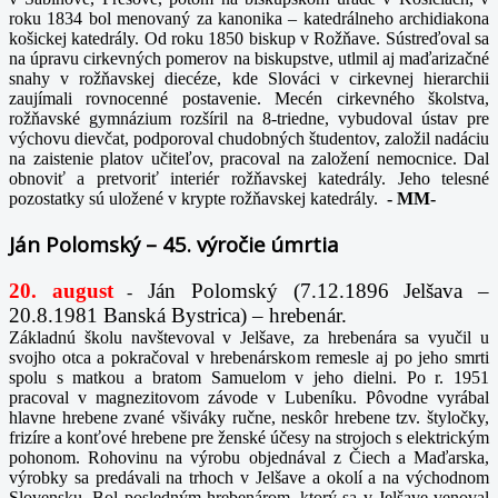
roku 1834 bol menovaný za kanonika – katedrálneho archidiakona
košickej katedrály. Od roku 1850 biskup v Rožňave. Sústreďoval sa
na úpravu cirkevných pomerov na biskupstve, utlmil aj maďarizačné
snahy v rožňavskej diecéze, kde Slováci v cirkevnej hierarchii
zaujímali rovnocenné postavenie. Mecén cirkevného školstva,
rožňavské gymnázium rozšíril na 8-triedne, vybudoval ústav pre
výchovu dievčat, podporoval chudobných študentov, založil nadáciu
na zaistenie platov učiteľov, pracoval na založení nemocnice. Dal
obnoviť a pretvoriť interiér rožňavskej katedrály. Jeho telesné
pozostatky sú uložené v krypte rožňavskej katedrály.
-
MM-
Ján Polomský – 45. výročie úmrtia
20. august
Ján Polomský (7.12.1896 Jelšava –
-
20.8.1981 Banská Bystrica) – hrebenár.
Základnú školu navštevoval v Jelšave, za hrebenára sa vyučil u
svojho otca a pokračoval v hrebenárskom remesle aj po jeho smrti
spolu s matkou a bratom Samuelom v jeho dielni. Po r. 1951
pracoval v magnezitovom závode v Lubeníku. Pôvodne vyrábal
hlavne hrebene zvané všiváky ručne, neskôr hrebene tzv. štyločky,
frizíre a konťové hrebene pre ženské účesy na strojoch s elektrickým
pohonom. Rohovinu na výrobu objednával z Čiech a Maďarska,
výrobky sa predávali na trhoch v Jelšave a okolí a na východnom
Slovensku. Bol posledným hrebenárom, ktorý sa v Jelšave venoval