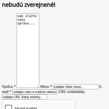
nebudú zverejnené!
Správa *
Meno *
E-
mail *
URL webstránky