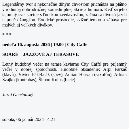
Legendárny tvor s nekonečne dlhým chvostom prichádza na plátno
v rodinnej dobrodružnej komédii plnej akcie a humoru. Keď sa jeho
tajomný svet stretne s ľudskou zvedavosťou, začína sa divoká jazda
naprieč džungľou. Exotické prostredie, svižné tempo a zábava pre
malých aj veľkých divákov.
* * *
nedeľa 16. augusta 2026 | 19.00 | City Caffe
SOARÉ – JAZZOVÉ AJ TERASOVÉ
Letný hudobný večer na terase kaviarne City Caffé pre príjemný
večer v dobrej spoločnosti. Hudobné obsadenie: Arpi Farkaš
(klavír), Vivien Pál-Baláž (spev), Adrian Harvan (saxofón), Adrian
Szajko (kontrabas), Šimon Kulus (bicie).
Juraj Genčanský
sobota, 06 január 2024 14:21