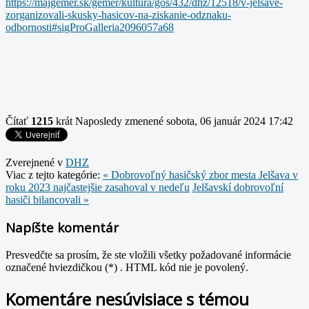
https://majgemer.sk/gemer/kultura/gos/432/dhz/12518/v-jelsave-
zorganizovali-skusky-hasicov-na-ziskanie-odznaku-
odbornosti#sigProGalleria2096057a68
Čítať
1215
krát
Naposledy zmenené sobota, 06 január 2024 17:42
Zverejnené v
DHZ
Viac z tejto kategórie:
« Dobrovoľný hasičský zbor mesta Jelšava v
roku 2023 najčastejšie zasahoval v nedeľu
Jelšavskí dobrovoľní
hasiči bilancovali »
Napíšte komentár
Presvedčte sa prosím, že ste vložili všetky požadované informácie
označené hviezdičkou (*) . HTML kód nie je povolený.
Komentáre nesúvisiace s témou