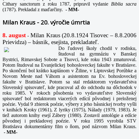
Cithary sanctorum z roku 1787, pripravil vydanie
Biblia sacra
(1787). Prekladal z maďarčiny.
-
MM-
Milan Kraus - 20. výročie úmrtia
8. august
Milan Kraus (20.8.1924 Tisovec – 8.8.2006
-
Prievidza) – básnik, esejista, prekladateľ.
Do ľudovej školy chodil v rodisku,
študoval na gymnáziu v Banskej
Bystrici, Rimavskej Sobote a Tisovci, kde roku 1943 zmaturoval.
Potom študoval na Evanjelickej bohosloveckej fakulte v Bratislave.
Po skončení bol krátko kaplánom v Žiline, v Liptovskej Porúbke a
Novom Meste nad Váhom a asistentom na Ev. bohosloveckej
fakulte v Bratislave. Potom sa stal redaktorom vydavateľstva
Slovenský spisovateľ, kde pracoval až do odchodu na dôchodok v
roku 1985. V rokoch pôsobenia vo vydavateľstve Slovenský
spisovateľ bol redaktorom viacerých edícií pôvodnej i preloženej
poézie. Vydal 9 zbierok poézie, výbery z jeho básnickej tvorby vyšli
v knihách Kroky (1961), Z lyriky (1975), Nálady (1979, 1983). Je
tiež autorom knihy esejí Zábery (1980). Zostavil antológie a edície
pôvodnej i prekladovej poézie. V roku 1995 vyrobila STV
Bratislava dokumentárny film o ňom, pod názvom Milan Kraus.
-
MM-