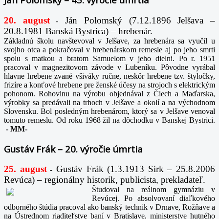
20. august
Ján Polomský (7.12.1896 Jelšava –
-
20.8.1981 Banská Bystrica) – hrebenár.
Základnú školu navštevoval v Jelšave, za hrebenára sa vyučil u
svojho otca a pokračoval v hrebenárskom remesle aj po jeho smrti
spolu s matkou a bratom Samuelom v jeho dielni. Po r. 1951
pracoval v magnezitovom závode v Lubeníku. Pôvodne vyrábal
hlavne hrebene zvané všiváky ručne, neskôr hrebene tzv. štyločky,
frizíre a konťové hrebene pre ženské účesy na strojoch s elektrickým
pohonom. Rohovinu na výrobu objednával z Čiech a Maďarska,
výrobky sa predávali na trhoch v Jelšave a okolí a na východnom
Slovensku. Bol posledným hrebenárom, ktorý sa v Jelšave venoval
tomuto remeslu. Od roku 1968 žil na dôchodku v Banskej Bystrici.
-
MM-
Gustáv Frák – 20. výročie úmrtia
25. august
Gustáv Frák
(1.3.1913 Sirk – 25.8.2006
-
Revúca) – regionálny historik, publicista, prekladateľ.
Študoval na reálnom gymnáziu v
Revúcej. Po absolvovaní diaľkového
odborného štúdia pracoval ako banský technik v Drnave, Rožňave a
na Ústrednom riaditeľstve baní v Bratislave, ministerstve hutného