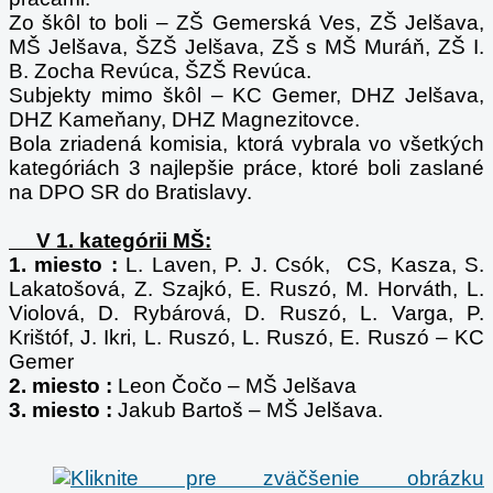
Zo škôl to boli – ZŠ Gemerská Ves, ZŠ Jelšava,
MŠ Jelšava, ŠZŠ Jelšava, ZŠ s MŠ Muráň, ZŠ I.
B. Zocha Revúca, ŠZŠ Revúca.
Subjekty mimo škôl – KC Gemer, DHZ Jelšava,
DHZ Kameňany, DHZ Magnezitovce.
Bola zriadená komisia, ktorá vybrala vo všetkých
kategóriách 3 najlepšie práce, ktoré boli zaslané
na DPO SR do Bratislavy.
V 1. kategórii MŠ:
1. miesto :
L. Laven, P. J. Csók, CS, Kasza, S.
Lakatošová, Z. Szajkó, E. Ruszó, M. Horváth, L.
Violová, D. Rybárová, D. Ruszó, L. Varga, P.
Krištóf, J. Ikri, L. Ruszó, L. Ruszó, E. Ruszó – KC
Gemer
2. miesto :
Leon Čočo – MŠ Jelšava
3. miesto :
Jakub Bartoš – MŠ Jelšava.