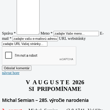
Správa *
Meno *
E-
mail *
URL webstránky
návrat hore
V A U G U S T E 2026
SI PRIPOMÍNAME
Michal Semian – 285. výročie narodenia