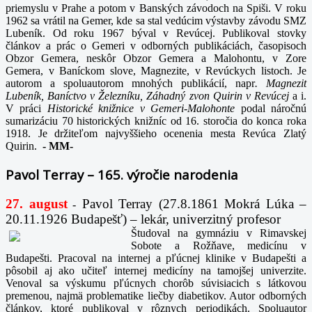
priemyslu v Prahe a potom v Banských závodoch na Spiši. V roku
1962 sa vrátil na Gemer, kde sa stal vedúcim výstavby závodu SMZ
Lubeník. Od roku 1967 býval v Revúcej. Publikoval stovky
článkov a prác o Gemeri v odborných publikáciách, časopisoch
Obzor Gemera, neskôr Obzor Gemera a Malohontu, v Zore
Gemera, v Baníckom slove, Magnezite, v Revúckych listoch. Je
autorom a spoluautorom mnohých publikácií, napr
. Magnezit
Lubeník, Baníctvo v Železníku, Záhadný zvon Quirin v Revúcej
a i.
V práci
Historické knižnice v Gemeri-Malohonte
podal náročnú
sumarizáciu 70 historických knižníc od 16. storočia do konca roka
1918. Je držiteľom najvyššieho ocenenia mesta Revúca Zlatý
Quirin.
-
MM-
Pavol Terray – 165. výročie narodenia
27. august
Pavol Terray
(27.8.1861 Mokrá Lúka –
-
20.11.1926 Budapešť) – lekár, univerzitný profesor
Študoval na gymnáziu v Rimavskej
Sobote a Rožňave, medicínu v
Budapešti. Pracoval na internej a pľúcnej klinike v Budapešti a
pôsobil aj ako učiteľ internej medicíny na tamojšej univerzite.
Venoval sa výskumu pľúcnych chorôb súvisiacich s látkovou
premenou, najmä problematike liečby diabetikov. Autor odborných
článkov, ktoré publikoval v rôznych periodikách. Spoluautor