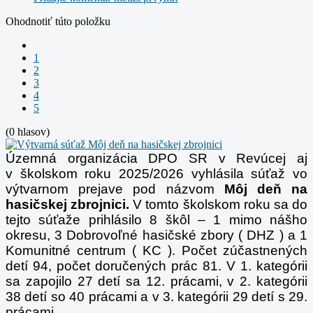
Ohodnotiť túto položku
1
2
3
4
5
(0 hlasov)
Územná organizácia DPO SR v Revúcej aj
v školskom roku 2025/2026 vyhlásila súťaž vo
výtvarnom prejave pod názvom
Môj deň na
hasičskej zbrojnici.
V tomto školskom roku sa do
tejto súťaže prihlásilo 8 škôl – 1 mimo nášho
okresu, 3 Dobrovoľné hasičské zbory ( DHZ ) a 1
Komunitné centrum ( KC ). Počet zúčastnených
detí 94, počet doručených prác 81. V 1. kategórii
sa zapojilo 27 detí sa 12. prácami, v 2. kategórii
38 detí so 40 prácami a v 3. kategórii 29 detí s 29.
prácami.