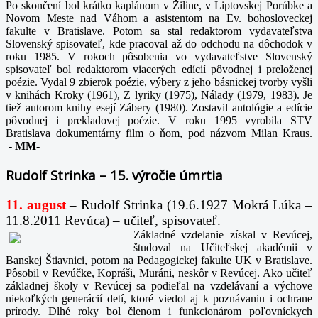
Po skončení bol krátko kaplánom v Žiline, v Liptovskej Porúbke a
Novom Meste nad Váhom a asistentom na Ev. bohosloveckej
fakulte v Bratislave. Potom sa stal redaktorom vydavateľstva
Slovenský spisovateľ, kde pracoval až do odchodu na dôchodok v
roku 1985. V rokoch pôsobenia vo vydavateľstve Slovenský
spisovateľ bol redaktorom viacerých edícií pôvodnej i preloženej
poézie. Vydal 9 zbierok poézie, výbery z jeho básnickej tvorby vyšli
v knihách Kroky (1961), Z lyriky (1975), Nálady (1979, 1983). Je
tiež autorom knihy esejí Zábery (1980). Zostavil antológie a edície
pôvodnej i prekladovej poézie. V roku 1995 vyrobila STV
Bratislava dokumentárny film o ňom, pod názvom Milan Kraus.
-
MM-
Rudolf Strinka – 15. výročie úmrtia
11. august
– Rudolf Strinka (19.6.1927 Mokrá Lúka –
11.8.2011 Revúca) – učiteľ, spisovateľ.
Základné vzdelanie získal v Revúcej,
študoval na Učiteľskej akadémii v
Banskej Štiavnici, potom na Pedagogickej fakulte UK v Bratislave.
Pôsobil v Revúčke, Kopráši, Muráni, neskôr v Revúcej. Ako učiteľ
základnej školy v Revúcej sa podieľal na vzdelávaní a výchove
niekoľkých generácií detí, ktoré viedol aj k poznávaniu i ochrane
prírody. Dlhé roky bol členom i funkcionárom poľovníckych