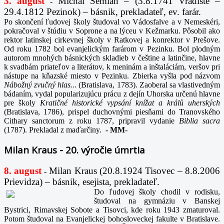
3. august
Michal Semian – (3.8.1741 Vrádište –
-
29.4.1812 Pezinok) – básnik, prekladateľ, ev. farár.
Po skončení ľudovej školy študoval vo Vádosfalve a v Nemeskéri,
pokračoval v štúdiu v Soprone a na lýceu v Kežmarku. Pôsobil ako
rektor latinskej cirkevnej školy v Ratkovej a konrektor v Prešove.
Od roku 1782 bol evanjelickým farárom v Pezinku. Bol plodným
autorom mnohých básnických skladieb v češtine a latinčine, hlavne
k svadbám priateľov a literátov, k meninám a inštaláciám, veršov pri
nástupe na kňazské miesto v Pezinku. Zbierka vyšla pod názvom
Nábožný zvučný hlas...
(Bratislava, 1783). Zaoberal sa vlastivedným
bádaním, vydal popularizujúcu prácu z dejín Uhorska určenú hlavne
pre školy
Kratičné historické vypsání knížat a králů uherských
(Bratislava, 1786), prispel duchovnými piesňami do Tranovského
Cithary sanctorum z roku 1787, pripravil vydanie
Biblia sacra
(1787). Prekladal z maďarčiny.
-
MM-
Milan Kraus - 20. výročie úmrtia
8. august
Milan Kraus (20.8.1924 Tisovec – 8.8.2006
-
Prievidza) – básnik, esejista, prekladateľ.
Do ľudovej školy chodil v rodisku,
študoval na gymnáziu v Banskej
Bystrici, Rimavskej Sobote a Tisovci, kde roku 1943 zmaturoval.
Potom študoval na Evanjelickej bohosloveckej fakulte v Bratislave.