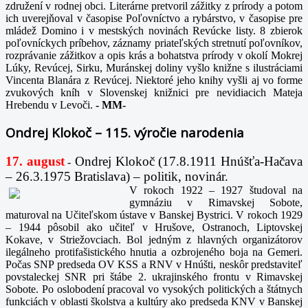
združení v rodnej obci. Literárne pretvoril zážitky z prírody a potom
ich uverejňoval v časopise Poľovníctvo a rybárstvo, v časopise pre
mládež Domino i v mestských novinách Revúcke listy. 8 zbierok
poľovníckych príbehov, záznamy priateľských stretnutí poľovníkov,
rozprávanie zážitkov a opis krás a bohatstva prírody v okolí Mokrej
Lúky, Revúcej, Sirku, Muránskej doliny vyšlo knižne s ilustráciami
Vincenta Blanára z Revúcej. Niektoré jeho knihy vyšli aj vo forme
zvukových kníh v Slovenskej knižnici pre nevidiacich Mateja
Hrebendu v Levoči.
-
MM-
Ondrej Klokoč – 115. výročie narodenia
17. august
Ondrej Klokoč (17.8.1911 Hnúšťa-Hačava
-
– 26.3.1975 Bratislava) – politik, novinár.
V rokoch 1922 – 1927 študoval na
gymnáziu v Rimavskej Sobote,
maturoval na Učiteľskom ústave v Banskej Bystrici. V rokoch 1929
– 1944 pôsobil ako učiteľ v Hrušove, Ostranoch, Liptovskej
Kokave, v Striežovciach. Bol jedným z hlavných organizátorov
ilegálneho protifašistického hnutia a ozbrojeného boja na Gemeri.
Počas SNP predseda OV KSS a RNV v Hnúšti, neskôr predstaviteľ
povstaleckej SNR pri štábe 2. ukrajinského frontu v Rimavskej
Sobote. Po oslobodení pracoval vo vysokých politických a štátnych
funkciách v oblasti školstva a kultúry ako predseda KNV v Banskej