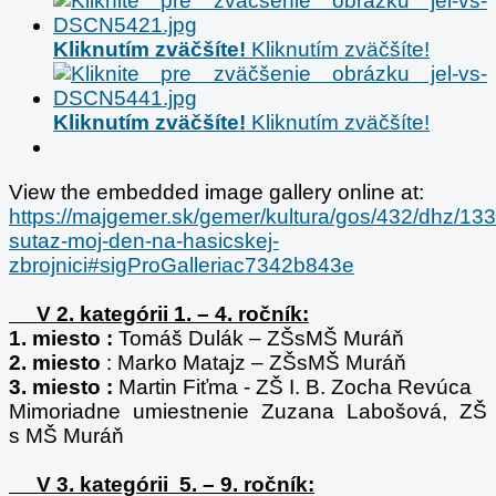
Kliknutím zväčšíte!
Kliknutím zväčšíte!
Kliknutím zväčšíte!
Kliknutím zväčšíte!
View the embedded image gallery online at:
https://majgemer.sk/gemer/kultura/gos/432/dhz/133
sutaz-moj-den-na-hasicskej-
zbrojnici#sigProGalleriac7342b843e
V 2. kategórii 1. – 4. ročník:
1. miesto :
Tomáš Dulák – ZŠsMŠ Muráň
2. miesto
: Marko Matajz – ZŠsMŠ Muráň
3. miesto :
Martin Fiťma - ZŠ I. B. Zocha Revúca
Mimoriadne umiestnenie Zuzana Labošová, ZŠ
s MŠ Muráň
V 3. kategórii 5. – 9. ročník: