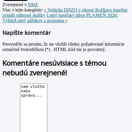
Zverejnené v
DHZ
Viac z tejto kategórie:
« Velitelia DHZO v okrese Rožňava úspešne
zvládli odborné skúšky
Letný hasičský tábor PLAMEŇ 2026:
Týždeň plný zážitkov a poznania »
Napíšte komentár
Presvedčte sa prosím, že ste vložili všetky požadované informácie
označené hviezdičkou (*) . HTML kód nie je povolený.
Komentáre nesúvisiace s témou
nebudú zverejnené!