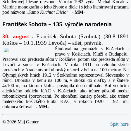
Schillerovej Piesne o zvone. V roku 1982 vydal Michal Kocák v
Martine monografiu o jeho živote a diele i s jeho literárnymi prácami
pod názvom „
Samo Kuchta: Dielo
“.
-
MM-
František Sobota – 135. výročie narodenia
30. august
František Sobota (Szobota) (30.8.1891
-
Košice – 10.1.1939 Levoča) – atlét, právnik.
Študoval na gymnáziu v Košiciach a
právo v Košiciach, Kluži a Budapešti.
Pracoval ako predseda súdu v Rožňave, potom ako predseda súdu v
Levoči a sudca v Košiciach. V roku 1911 na celouhorských
pretekoch v Arade utvoril uhorský rekord v behu na 100 metrov. Na
Olympijských hrách 1912 v Štokholme reprezentoval Slovensko v
rámci Uhorska v behu na 100 m, v skoku do diaľky a v štafete
4x100 m, na ktorom štafeta postúpila do semifinále. Bol vedúcim
atletického oddielu KAC v Košiciach, ako tréner pôsobil medzi
robotníckymi športovcami. Po skončení kariéry pôsobil ako tréner
materského košického klubu KAC, v rokoch 1920 – 1921 mu
dokonca šéfoval.
-
MM-
© 2026 Maj Gemer
Späť hore