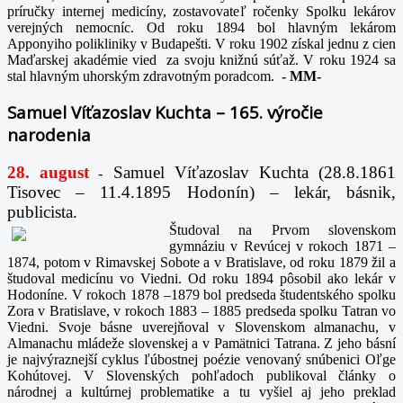
príručky internej medicíny, zostavovateľ ročenky Spolku lekárov
verejných nemocníc. Od roku 1894 bol hlavným lekárom
Apponyiho polikliniky v Budapešti. V roku 1902 získal jednu z cien
Maďarskej akadémie vied za svoju knižnú súťaž. V roku 1924 sa
stal hlavným uhorským zdravotným poradcom.
-
MM-
Samuel Víťazoslav Kuchta – 165. výročie
narodenia
28. august
Samuel Víťazoslav Kuchta (28.8.1861
-
Tisovec – 11.4.1895 Hodonín) – lekár, básnik,
publicista.
Študoval na Prvom slovenskom
gymnáziu v Revúcej v rokoch 1871 –
1874, potom v Rimavskej Sobote a v Bratislave, od roku 1879 žil a
študoval medicínu vo Viedni. Od roku 1894 pôsobil ako lekár v
Hodoníne. V rokoch 1878 –1879 bol predseda študentského spolku
Zora v Bratislave, v rokoch 1883 – 1885 predseda spolku Tatran vo
Viedni. Svoje básne uverejňoval v Slovenskom almanachu, v
Almanachu mládeže slovenskej a v Pamätnici Tatrana. Z jeho básní
je najvýraznejší cyklus ľúbostnej poézie venovaný snúbenici Oľge
Kohútovej. V Slovenských pohľadoch publikoval články o
národnej a kultúrnej problematike a tu vyšiel aj jeho preklad