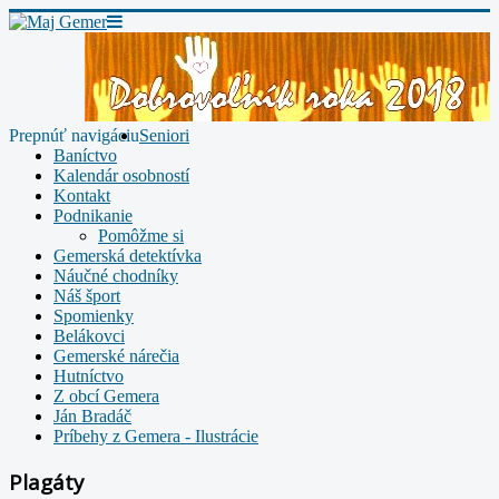
Prepnúť navigáciu
Seniori
Baníctvo
Kalendár osobností
Kontakt
Podnikanie
Pomôžme si
Gemerská detektívka
Náučné chodníky
Náš šport
Spomienky
Belákovci
Gemerské nárečia
Hutníctvo
Z obcí Gemera
Ján Bradáč
Príbehy z Gemera - Ilustrácie
Plagáty