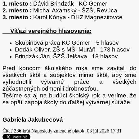
1. miesto :
Dávid Brindzák - KC Gemer
2. miesto :
Michal Axamský - ŠZŠ, Revúca
3. miesto :
Karol Kónya - DHZ Magnezitovce
Víťazi verejného hlasovania:
Skupinová práca KC Gemer 5 hlasov
Dodák Oliver, ZŠ s MŠ Muráň 173 hlasov
Brindzák Ján, ŠZŠ Jelšava 18 hlasov.
Pred koncom školského roka sme zavítali do
všetkých škôl a subjektov mimo škôl, aby sme
vyhodnotili výtvarné práce a všetkých
zúčastnených odmenili drobnosťou.
Tešíme sa aj na budúci školský rok a veríme, že
sa opäť zapoja školy do ďalšej výtvarnej súťaže.
Gabriela Jakubecová
Čítať
236
krát
Naposledy zmenené piatok, 03 júl 2026 17:31