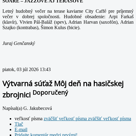
SOARÉ – JAZZOVÉ AJ TERASOVÉ
Letný hudobný večer na terase kaviarne City Caffé pre príjemný
večer v dobrej spoločnosti. Hudobné obsadenie: Arpi Farkaš
(klavír), Vivien Pál-Baláž (spev), Adrian Harvan (saxofón), Adrian
Szajko (kontrabas), Šimon Kulus (bicie).
Juraj Genčanský
piatok, 03 júl 2026 13:43
Výtvarná súťaž Môj deň na hasičskej
Doporučený
zbrojnici
Napísal(a) G. Jakubecová
veľkosť písma
zväčšiť veľkosť písma
zväčšiť veľkosť písma
Tlač
E-mail
Pridajte komentár medzi prvými!