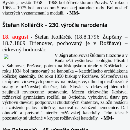
Bystrici, neskôr 1958 – 1968 bol šéfredaktorom Pravdy. V rokoch
1968 – 1975 bol predsedom Slovenskej národnej rady. Bol nositeľ
viacerých vyznamenaní a medailí.
-
MM-
Štefan Kollárčik – 230. výročie narodenia
18. august
Štefan Kollárčik (18.8.1796 Župčany –
-
18.7.1869 Drienovec, pochovaný je v Rožňave) –
cirkevný hodnostár.
V Jágri absolvoval štúdium filozofie a v
Budapešti vyštudoval teológiu. Pôsobil
v Sabinove, Prešove, potom na biskupskom úrade v Košiciach, v
roku 1834 bol menovaný za kanonika – katedrálneho archidiakona
košickej katedrály. Od roku 1850 biskup v Rožňave. Sústreďoval sa
na úpravu cirkevných pomerov na biskupstve, utlmil aj maďarizačné
snahy v rožňavskej diecéze, kde Slováci v cirkevnej hierarchii
zaujímali rovnocenné postavenie. Mecén cirkevného školstva,
rožňavské gymnázium rozšíril na 8-triedne, vybudoval ústav pre
výchovu dievčat, podporoval chudobných študentov, založil nadáciu
na zaistenie platov učiteľov, pracoval na založení nemocnice. Dal
obnoviť a pretvoriť interiér rožňavskej katedrály. Jeho telesné
pozostatky sú uložené v krypte rožňavskej katedrály.
-
MM-
Ján Polomský – 45. výročie úmrtia