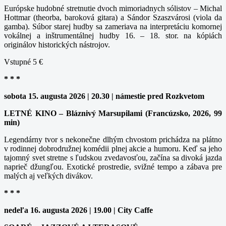
Európske hudobné stretnutie dvoch mimoriadnych sólistov – Michal
Hottmar (theorba, baroková gitara) a Sándor Szaszvárosi (viola da
gamba). Súbor starej hudby sa zameriava na interpretáciu komornej
vokálnej a inštrumentálnej hudby 16. – 18. stor. na kópiách
originálov historických nástrojov.
Vstupné 5 €
* * *
sobota 15. augusta 2026 | 20.30 | námestie pred Rozkvetom
LETNÉ KINO – Bláznivý Marsupilami (Francúzsko, 2026, 99
min)
Legendárny tvor s nekonečne dlhým chvostom prichádza na plátno
v rodinnej dobrodružnej komédii plnej akcie a humoru. Keď sa jeho
tajomný svet stretne s ľudskou zvedavosťou, začína sa divoká jazda
naprieč džungľou. Exotické prostredie, svižné tempo a zábava pre
malých aj veľkých divákov.
* * *
nedeľa 16. augusta 2026 | 19.00 | City Caffe