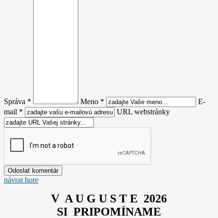
Správa *
Meno *
E-
mail *
URL webstránky
návrat hore
V A U G U S T E 2026
SI PRIPOMÍNAME