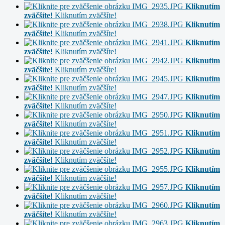
Kliknutím
zväčšíte!
Kliknutím zväčšíte!
Kliknutím
zväčšíte!
Kliknutím zväčšíte!
Kliknutím
zväčšíte!
Kliknutím zväčšíte!
Kliknutím
zväčšíte!
Kliknutím zväčšíte!
Kliknutím
zväčšíte!
Kliknutím zväčšíte!
Kliknutím
zväčšíte!
Kliknutím zväčšíte!
Kliknutím
zväčšíte!
Kliknutím zväčšíte!
Kliknutím
zväčšíte!
Kliknutím zväčšíte!
Kliknutím
zväčšíte!
Kliknutím zväčšíte!
Kliknutím
zväčšíte!
Kliknutím zväčšíte!
Kliknutím
zväčšíte!
Kliknutím zväčšíte!
Kliknutím
zväčšíte!
Kliknutím zväčšíte!
Kliknutím