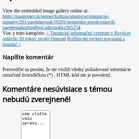
View the embedded image gallery online at:
https://majgemer.sk/gemer/kultura/smutocne/smutocne-
oznamy/261/zaujimavosti/10201/gemerske-zvesti-oslavili-
paetdesiatku#sigProGalleria40ccfb5254
Viac z tejto kategórie:
« Turistické informačné centrum v Revúcej
oslávilo 10 rokov svojej činnosti
Rožňavskí rockeri povstanú z
popola! »
Napíšte komentár
Presvedčte sa prosím, že ste vložili všetky požadované informácie
označené hviezdičkou (*) . HTML kód nie je povolený.
Komentáre nesúvisiace s témou
nebudú zverejnené!