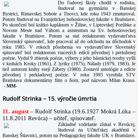
Do ľudovej školy chodil v rodisku,
študoval na gymnáziu v Banskej
Bystrici, Rimavskej Sobote a Tisovci, kde roku 1943 zmaturoval.
Potom študoval na Evanjelickej bohosloveckej fakulte v Bratislave.
Po skončení bol krátko kaplánom v Žiline, v Liptovskej Porúbke a
Novom Meste nad Váhom a asistentom na Ev. bohosloveckej
fakulte v Bratislave. Potom sa stal redaktorom vydavateľstva
Slovenský spisovateľ, kde pracoval až do odchodu na dôchodok v
roku 1985. V rokoch pôsobenia vo vydavateľstve Slovenský
spisovateľ bol redaktorom viacerých edícií pôvodnej i preloženej
poézie. Vydal 9 zbierok poézie, výbery z jeho básnickej tvorby vyšli
v knihách Kroky (1961), Z lyriky (1975), Nálady (1979, 1983). Je
tiež autorom knihy esejí Zábery (1980). Zostavil antológie a edície
pôvodnej i prekladovej poézie. V roku 1995 vyrobila STV
Bratislava dokumentárny film o ňom, pod názvom Milan Kraus.
-
MM-
Rudolf Strinka – 15. výročie úmrtia
11. august
– Rudolf Strinka (19.6.1927 Mokrá Lúka –
11.8.2011 Revúca) – učiteľ, spisovateľ.
Základné vzdelanie získal v Revúcej,
študoval na Učiteľskej akadémii v
Banskej Štiavnici, potom na Pedagogickej fakulte UK v Bratislave.