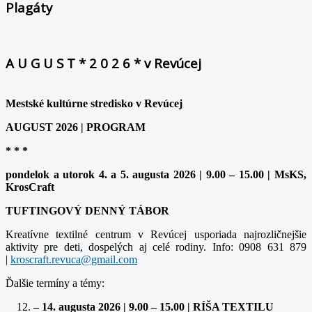
Plagáty
A U G U S T * 2 0 2 6 * v Revúcej
Mestské kultúrne stredisko v Revúcej
AUGUST 2026 | PROGRAM
* * *
pondelok a utorok 4. a 5. augusta 2026 | 9.00 – 15.00 | MsKS,
KrosCraft
TUFTINGOVÝ DENNÝ TÁBOR
Kreatívne textilné centrum v Revúcej usporiada najrozličnejšie
aktivity pre deti, dospelých aj celé rodiny. Info: 0908 631 879
|
kroscraft.revuca@gmail.com
Ďalšie termíny a témy:
– 14. augusta 2026 | 9.00 – 15.00 | RÍŠA TEXTILU