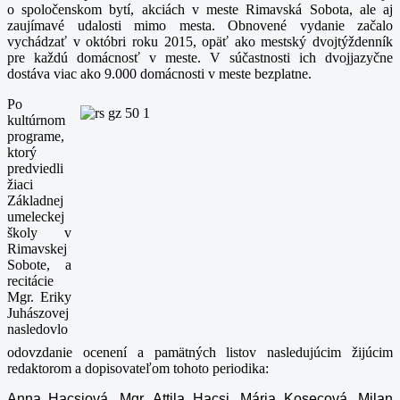
o spoločenskom bytí, akciách v meste Rimavská Sobota, ale aj
zaujímavé udalosti mimo mesta.
Obnovené vydanie začalo
vychádzať v októbri roku 2015, opäť ako mestský dvojtýždenník
pre každú domácnosť v meste. V súčastnosti ich dvojjazyčne
dostáva viac ako 9.000 domácnosti v meste bezplatne.
Po
kultúrnom
programe,
ktorý
predviedli
žiaci
Základnej
umeleckej
školy v
Rimavskej
Sobote, a
recitácie
Mgr. Eriky
Juhászovej
nasledovlo
odovzdanie ocenení a pamätných listov nasledujúcim žijúcim
redaktorom a dopisovateľom tohoto periodika:
Anna Hacsiová, Mgr. Attila Hacsi, Mária Kosecová, Milan