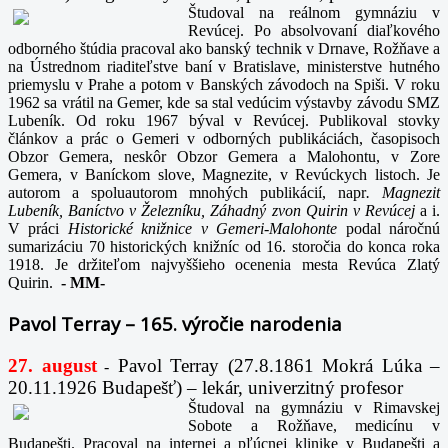
Študoval na reálnom gymnáziu v
Revúcej. Po absolvovaní diaľkového
odborného štúdia pracoval ako banský technik v Drnave, Rožňave a
na Ústrednom riaditeľstve baní v Bratislave, ministerstve hutného
priemyslu v Prahe a potom v Banských závodoch na Spiši. V roku
1962 sa vrátil na Gemer, kde sa stal vedúcim výstavby závodu SMZ
Lubeník. Od roku 1967 býval v Revúcej. Publikoval stovky
článkov a prác o Gemeri v odborných publikáciách, časopisoch
Obzor Gemera, neskôr Obzor Gemera a Malohontu, v Zore
Gemera, v Baníckom slove, Magnezite, v Revúckych listoch. Je
autorom a spoluautorom mnohých publikácií, napr
. Magnezit
Lubeník, Baníctvo v Železníku, Záhadný zvon Quirin v Revúcej
a i.
V práci
Historické knižnice v Gemeri-Malohonte
podal náročnú
sumarizáciu 70 historických knižníc od 16. storočia do konca roka
1918. Je držiteľom najvyššieho ocenenia mesta Revúca Zlatý
Quirin.
-
MM-
Pavol Terray – 165. výročie narodenia
27. august
Pavol Terray
(27.8.1861 Mokrá Lúka –
-
20.11.1926 Budapešť) – lekár, univerzitný profesor
Študoval na gymnáziu v Rimavskej
Sobote a Rožňave, medicínu v
Budapešti. Pracoval na internej a pľúcnej klinike v Budapešti a