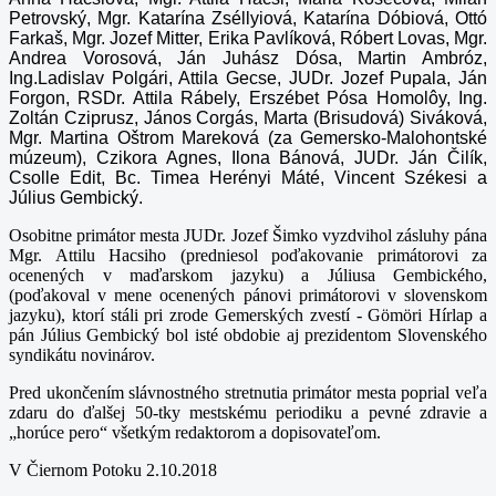
Petrovský, Mgr. Katarína Zséllyiová, Katarína Dóbiová, Ottó
Farkaš, Mgr. Jozef Mitter, Erika Pavlíková, Róbert Lovas, Mgr.
Andrea Vorosová, Ján Juhász Dósa, Martin Ambróz,
Ing.Ladislav Polgári, Attila Gecse, JUDr. Jozef Pupala, Ján
Forgon, RSDr. Attila Rábely, Erszébet Pósa Homolôy, Ing.
Zoltán Cziprusz, János Corgás, Marta (Brisudová) Siváková,
Mgr. Martina Oštrom Mareková (za Gemersko-Malohontské
múzeum), Czikora Agnes, Ilona Bánová, JUDr. Ján Čilík,
Csolle Edit, Bc. Timea Herényi Máté, Vincent Székesi a
Július Gembický.
Osobitne primátor mesta JUDr. Jozef Šimko vyzdvihol zásluhy pána
Mgr. Attilu Hacsiho (predniesol poďakovanie primátorovi za
ocenených v maďarskom jazyku) a Júliusa Gembického,
(poďakoval v mene ocenených pánovi primátorovi v slovenskom
jazyku), ktorí stáli pri zrode Gemerských zvestí - Gömöri Hírlap a
pán Július Gembický bol isté obdobie aj prezidentom Slovenského
syndikátu novinárov.
Pred ukončením slávnostného stretnutia primátor mesta poprial veľa
zdaru do ďalšej 50-tky mestskému periodiku a pevné zdravie a
„horúce pero“ všetkým redaktorom a dopisovateľom.
V Čiernom Potoku 2.10.2018