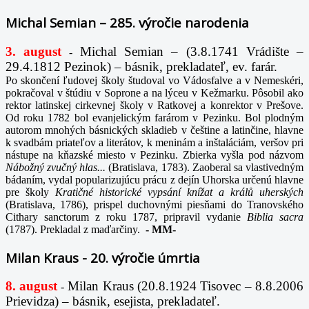
Michal Semian – 285. výročie narodenia
3. august
Michal Semian – (3.8.1741 Vrádište –
-
29.4.1812 Pezinok) – básnik, prekladateľ, ev. farár.
Po skončení ľudovej školy študoval vo Vádosfalve a v Nemeskéri,
pokračoval v štúdiu v Soprone a na lýceu v Kežmarku. Pôsobil ako
rektor latinskej cirkevnej školy v Ratkovej a konrektor v Prešove.
Od roku 1782 bol evanjelickým farárom v Pezinku. Bol plodným
autorom mnohých básnických skladieb v češtine a latinčine, hlavne
k svadbám priateľov a literátov, k meninám a inštaláciám, veršov pri
nástupe na kňazské miesto v Pezinku. Zbierka vyšla pod názvom
Nábožný zvučný hlas...
(Bratislava, 1783). Zaoberal sa vlastivedným
bádaním, vydal popularizujúcu prácu z dejín Uhorska určenú hlavne
pre školy
Kratičné historické vypsání knížat a králů uherských
(Bratislava, 1786), prispel duchovnými piesňami do Tranovského
Cithary sanctorum z roku 1787, pripravil vydanie
Biblia sacra
(1787). Prekladal z maďarčiny.
-
MM-
Milan Kraus - 20. výročie úmrtia
8. august
Milan Kraus (20.8.1924 Tisovec – 8.8.2006
-
Prievidza) – básnik, esejista, prekladateľ.