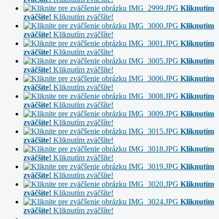
Kliknutím
zväčšíte!
Kliknutím zväčšíte!
Kliknutím
zväčšíte!
Kliknutím zväčšíte!
Kliknutím
zväčšíte!
Kliknutím zväčšíte!
Kliknutím
zväčšíte!
Kliknutím zväčšíte!
Kliknutím
zväčšíte!
Kliknutím zväčšíte!
Kliknutím
zväčšíte!
Kliknutím zväčšíte!
Kliknutím
zväčšíte!
Kliknutím zväčšíte!
Kliknutím
zväčšíte!
Kliknutím zväčšíte!
Kliknutím
zväčšíte!
Kliknutím zväčšíte!
Kliknutím
zväčšíte!
Kliknutím zväčšíte!
Kliknutím
zväčšíte!
Kliknutím zväčšíte!
Kliknutím
zväčšíte!
Kliknutím zväčšíte!