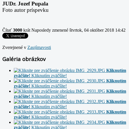
JUDr. Jozef Pupala
Foto autor príspevku
Čítať
3000
krát
Naposledy zmenené štvrtok, 04 október 2018 14:42
Zverejnené v
Zauj­ímavosti
Galéria obrázkov
Kliknutím
zväčšíte!
Kliknutím zväčšíte!
Kliknutím
zväčšíte!
Kliknutím zväčšíte!
Kliknutím
zväčšíte!
Kliknutím zväčšíte!
Kliknutím
zväčšíte!
Kliknutím zväčšíte!
Kliknutím
zväčšíte!
Kliknutím zväčšíte!
Kliknutím
zväčšíte!
Kliknutím zväčšíte!