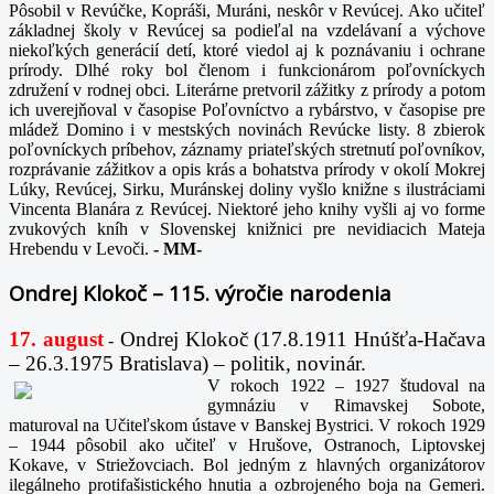
Pôsobil v Revúčke, Kopráši, Muráni, neskôr v Revúcej. Ako učiteľ
základnej školy v Revúcej sa podieľal na vzdelávaní a výchove
niekoľkých generácií detí, ktoré viedol aj k poznávaniu i ochrane
prírody. Dlhé roky bol členom i funkcionárom poľovníckych
združení v rodnej obci. Literárne pretvoril zážitky z prírody a potom
ich uverejňoval v časopise Poľovníctvo a rybárstvo, v časopise pre
mládež Domino i v mestských novinách Revúcke listy. 8 zbierok
poľovníckych príbehov, záznamy priateľských stretnutí poľovníkov,
rozprávanie zážitkov a opis krás a bohatstva prírody v okolí Mokrej
Lúky, Revúcej, Sirku, Muránskej doliny vyšlo knižne s ilustráciami
Vincenta Blanára z Revúcej. Niektoré jeho knihy vyšli aj vo forme
zvukových kníh v Slovenskej knižnici pre nevidiacich Mateja
Hrebendu v Levoči.
-
MM-
Ondrej Klokoč – 115. výročie narodenia
17. august
Ondrej Klokoč (17.8.1911 Hnúšťa-Hačava
-
– 26.3.1975 Bratislava) – politik, novinár.
V rokoch 1922 – 1927 študoval na
gymnáziu v Rimavskej Sobote,
maturoval na Učiteľskom ústave v Banskej Bystrici. V rokoch 1929
– 1944 pôsobil ako učiteľ v Hrušove, Ostranoch, Liptovskej
Kokave, v Striežovciach. Bol jedným z hlavných organizátorov
ilegálneho protifašistického hnutia a ozbrojeného boja na Gemeri.