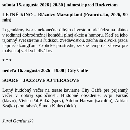
sobota 15. augusta 2026 | 20.30 | námestie pred Rozkvetom
LETNÉ KINO – Bláznivý Marsupilami (Francúzsko, 2026, 99
min)
Legendárny tvor s nekonečne dlhým chvostom prichádza na plátno
v rodinnej dobrodružnej komédii plnej akcie a humoru. Keď sa jeho
tajomný svet stretne s ľudskou zvedavosťou, začína sa divoká jazda
naprieč džungľou. Exotické prostredie, svižné tempo a zábava pre
malých aj veľkých divákov.
* * *
nedeľa 16. augusta 2026 | 19.00 | City Caffe
SOARÉ – JAZZOVÉ AJ TERASOVÉ
Letný hudobný večer na terase kaviarne City Caffé pre príjemný
večer v dobrej spoločnosti. Hudobné obsadenie: Arpi Farkaš
(klavír), Vivien Pál-Baláž (spev), Adrian Harvan (saxofón), Adrian
Szajko (kontrabas), Šimon Kulus (bicie).
Juraj Genčanský