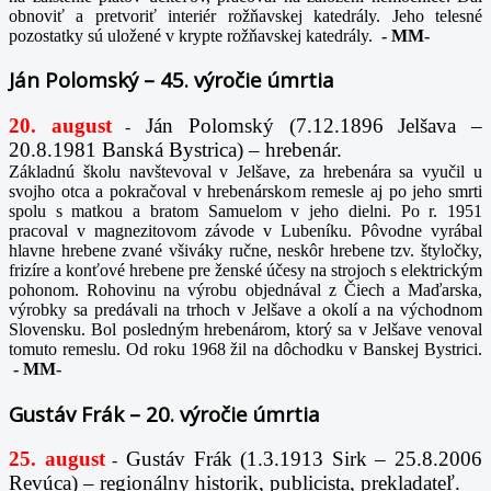
obnoviť a pretvoriť interiér rožňavskej katedrály. Jeho telesné
pozostatky sú uložené v krypte rožňavskej katedrály.
-
MM-
Ján Polomský – 45. výročie úmrtia
20. august
Ján Polomský (7.12.1896 Jelšava –
-
20.8.1981 Banská Bystrica) – hrebenár.
Základnú školu navštevoval v Jelšave, za hrebenára sa vyučil u
svojho otca a pokračoval v hrebenárskom remesle aj po jeho smrti
spolu s matkou a bratom Samuelom v jeho dielni. Po r. 1951
pracoval v magnezitovom závode v Lubeníku. Pôvodne vyrábal
hlavne hrebene zvané všiváky ručne, neskôr hrebene tzv. štyločky,
frizíre a konťové hrebene pre ženské účesy na strojoch s elektrickým
pohonom. Rohovinu na výrobu objednával z Čiech a Maďarska,
výrobky sa predávali na trhoch v Jelšave a okolí a na východnom
Slovensku. Bol posledným hrebenárom, ktorý sa v Jelšave venoval
tomuto remeslu. Od roku 1968 žil na dôchodku v Banskej Bystrici.
-
MM-
Gustáv Frák – 20. výročie úmrtia
25. august
Gustáv Frák
(1.3.1913 Sirk – 25.8.2006
-
Revúca) – regionálny historik, publicista, prekladateľ.