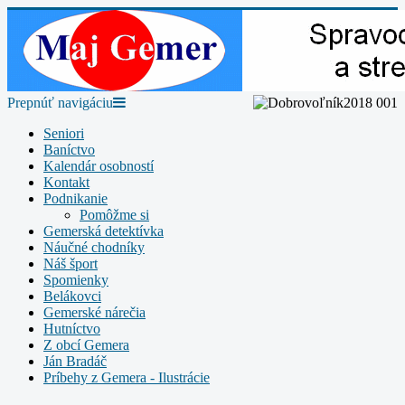
Prepnúť navigáciu
Seniori
Baníctvo
Kalendár osobností
Kontakt
Podnikanie
Pomôžme si
Gemerská detektívka
Náučné chodníky
Náš šport
Spomienky
Belákovci
Gemerské nárečia
Hutníctvo
Z obcí Gemera
Ján Bradáč
Príbehy z Gemera - Ilustrácie