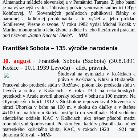
Almanachu mládeže slovenskej a v Pamätnici Tatrana. Z jeho básní
je najvýraznejší cyklus ľúbostnej poézie venovaný snúbenici Oľge
Kohútovej. V Slovenských pohľadoch publikoval články o
národnej a kultúrnej problematike a tu vyšiel aj jeho preklad
Schillerovej Piesne o zvone. V roku 1982 vydal Michal Kocák v
Martine monografiu o jeho živote a diele i s jeho literárnymi prácami
pod názvom „
Samo Kuchta: Dielo
“.
-
MM-
František Sobota – 135. výročie narodenia
30. august
František Sobota (Szobota) (30.8.1891
-
Košice – 10.1.1939 Levoča) – atlét, právnik.
Študoval na gymnáziu v Košiciach a
právo v Košiciach, Kluži a Budapešti.
Pracoval ako predseda súdu v Rožňave, potom ako predseda súdu v
Levoči a sudca v Košiciach. V roku 1911 na celouhorských
pretekoch v Arade utvoril uhorský rekord v behu na 100 metrov. Na
Olympijských hrách 1912 v Štokholme reprezentoval Slovensko v
rámci Uhorska v behu na 100 m, v skoku do diaľky a v štafete
4x100 m, na ktorom štafeta postúpila do semifinále. Bol vedúcim
atletického oddielu KAC v Košiciach, ako tréner pôsobil medzi
robotníckymi športovcami. Po skončení kariéry pôsobil ako tréner
materského košického klubu KAC, v rokoch 1920 – 1921 mu
dokonca šéfoval.
-
MM-