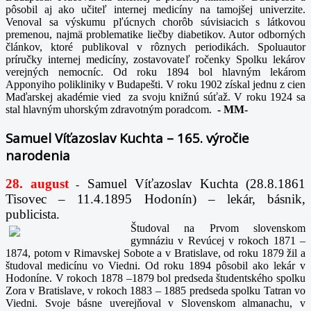
pôsobil aj ako učiteľ internej medicíny na tamojšej univerzite.
Venoval sa výskumu pľúcnych chorôb súvisiacich s látkovou
premenou, najmä problematike liečby diabetikov. Autor odborných
článkov, ktoré publikoval v rôznych periodikách. Spoluautor
príručky internej medicíny, zostavovateľ ročenky Spolku lekárov
verejných nemocníc. Od roku 1894 bol hlavným lekárom
Apponyiho polikliniky v Budapešti. V roku 1902 získal jednu z cien
Maďarskej akadémie vied za svoju knižnú súťaž. V roku 1924 sa
stal hlavným uhorským zdravotným poradcom.
-
MM-
Samuel Víťazoslav Kuchta – 165. výročie
narodenia
28. august
Samuel Víťazoslav Kuchta (28.8.1861
-
Tisovec – 11.4.1895 Hodonín) – lekár, básnik,
publicista.
Študoval na Prvom slovenskom
gymnáziu v Revúcej v rokoch 1871 –
1874, potom v Rimavskej Sobote a v Bratislave, od roku 1879 žil a
študoval medicínu vo Viedni. Od roku 1894 pôsobil ako lekár v
Hodoníne. V rokoch 1878 –1879 bol predseda študentského spolku
Zora v Bratislave, v rokoch 1883 – 1885 predseda spolku Tatran vo
Viedni. Svoje básne uverejňoval v Slovenskom almanachu, v