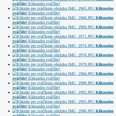
zväčšíte!
Kliknutím zväčšíte!
Kliknutím
zväčšíte!
Kliknutím zväčšíte!
Kliknutím
zväčšíte!
Kliknutím zväčšíte!
Kliknutím
zväčšíte!
Kliknutím zväčšíte!
Kliknutím
zväčšíte!
Kliknutím zväčšíte!
Kliknutím
zväčšíte!
Kliknutím zväčšíte!
Kliknutím
zväčšíte!
Kliknutím zväčšíte!
Kliknutím
zväčšíte!
Kliknutím zväčšíte!
Kliknutím
zväčšíte!
Kliknutím zväčšíte!
Kliknutím
zväčšíte!
Kliknutím zväčšíte!
Kliknutím
zväčšíte!
Kliknutím zväčšíte!
Kliknutím
zväčšíte!
Kliknutím zväčšíte!
Kliknutím
zväčšíte!
Kliknutím zväčšíte!