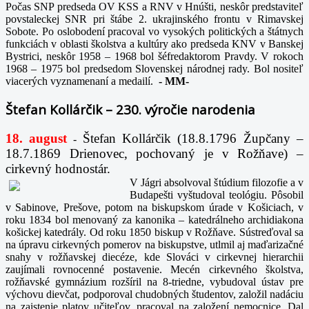
Počas SNP predseda OV KSS a RNV v Hnúšti, neskôr predstaviteľ
povstaleckej SNR pri štábe 2. ukrajinského frontu v Rimavskej
Sobote. Po oslobodení pracoval vo vysokých politických a štátnych
funkciách v oblasti školstva a kultúry ako predseda KNV v Banskej
Bystrici, neskôr 1958 – 1968 bol šéfredaktorom Pravdy. V rokoch
1968 – 1975 bol predsedom Slovenskej národnej rady. Bol nositeľ
viacerých vyznamenaní a medailí.
-
MM-
Štefan Kollárčik – 230. výročie narodenia
18. august
Štefan Kollárčik (18.8.1796 Župčany –
-
18.7.1869 Drienovec, pochovaný je v Rožňave) –
cirkevný hodnostár.
V Jágri absolvoval štúdium filozofie a v
Budapešti vyštudoval teológiu. Pôsobil
v Sabinove, Prešove, potom na biskupskom úrade v Košiciach, v
roku 1834 bol menovaný za kanonika – katedrálneho archidiakona
košickej katedrály. Od roku 1850 biskup v Rožňave. Sústreďoval sa
na úpravu cirkevných pomerov na biskupstve, utlmil aj maďarizačné
snahy v rožňavskej diecéze, kde Slováci v cirkevnej hierarchii
zaujímali rovnocenné postavenie. Mecén cirkevného školstva,
rožňavské gymnázium rozšíril na 8-triedne, vybudoval ústav pre
výchovu dievčat, podporoval chudobných študentov, založil nadáciu
na zaistenie platov učiteľov, pracoval na založení nemocnice. Dal