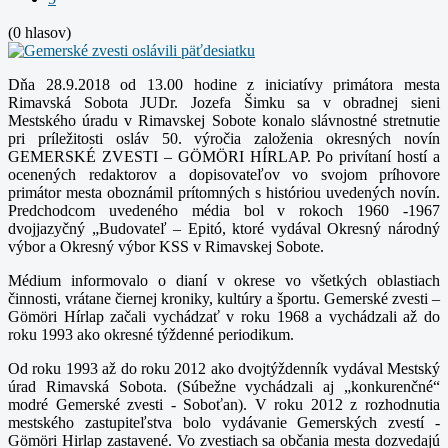
(0 hlasov)
Dňa 28.9.2018 od 13.00 hodine z iniciatívy primátora mesta
Rimavská Sobota JUDr. Jozefa Šimku sa v obradnej sieni
Mestského úradu v Rimavskej Sobote konalo slávnostné stretnutie
pri príležitosti osláv 50. výročia založenia okresných novín
GEMERSKÉ ZVESTI – GÖMÖRI HÍRLAP.
Po privítaní hostí a
ocenených redaktorov a dopisovateľov vo svojom príhovore
primátor mesta oboznámil prítomných s históriou uvedených novín.
Predchodcom uvedeného média bol v rokoch 1960 -1967
dvojjazyčný „Budovateľ – Epitó, ktoré vydával Okresný národný
výbor a Okresný výbor KSS v Rimavskej Sobote.
Médium informovalo o dianí v okrese vo všetkých oblastiach
činnosti, vrátane čiernej kroniky, kultúry a športu.
Gemerské zvesti –
Gömöri Hírlap začali vychádzať v roku 1968 a vychádzali až do
roku 1993 ako okresné týždenné periodikum.
Od roku 1993 až do roku 2012 ako dvojtýždenník vydával Mestský
úrad Rimavská Sobota. (Súbežne vychádzali aj „konkurenčné“
modré Gemerské zvesti - Soboťan).
V roku 2012 z rozhodnutia
mestského zastupiteľstva bolo vydávanie Gemerských zvestí -
Gömöri Hirlap zastavené. Vo zvestiach sa občania mesta dozvedajú