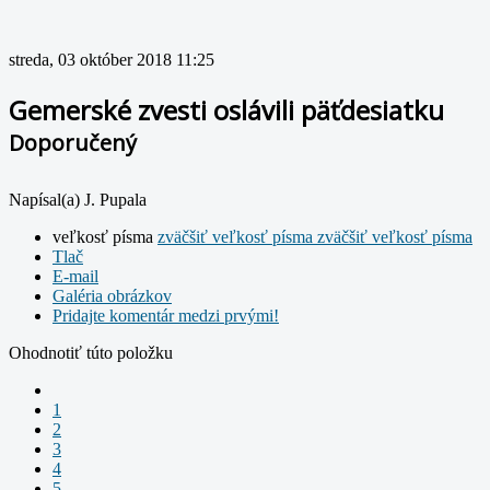
streda, 03 október 2018 11:25
Gemerské zvesti oslávili päťdesiatku
Doporučený
Napísal(a) J. Pupala
veľkosť písma
zväčšiť veľkosť písma
zväčšiť veľkosť písma
Tlač
E-mail
Galéria obrázkov
Pridajte komentár medzi prvými!
Ohodnotiť túto položku
1
2
3
4
5