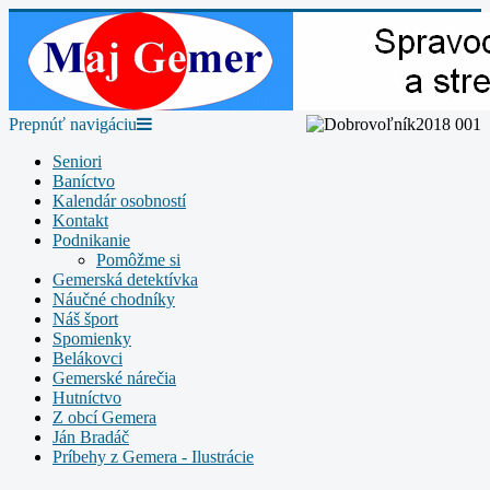
Prepnúť navigáciu
Seniori
Baníctvo
Kalendár osobností
Kontakt
Podnikanie
Pomôžme si
Gemerská detektívka
Náučné chodníky
Náš šport
Spomienky
Belákovci
Gemerské nárečia
Hutníctvo
Z obcí Gemera
Ján Bradáč
Príbehy z Gemera - Ilustrácie