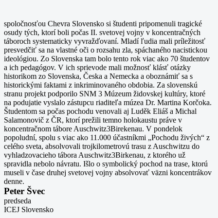
spoločnosťou Chevra Slovensko si študenti pripomenuli tragické
osudy tých, ktorí boli počas II. svetovej vojny v koncentračných
táboroch systematicky vyvražďovaní. Mladí ľudia mali príležitosť
presvedčiť sa na vlastné oči o rozsahu zla, spáchaného nacistickou
ideológiou.
Zo Slovenska tam bolo tento rok viac ako 70 študentov
a ich pedagógov. V ich sprievode mali možnosť klásť otázky
historikom zo Slovenska, Česka a Nemecka a oboznámiť sa s
historickými faktami z inkriminovaného obdobia. Za slovenskú
stranu projekt podporilo SNM 3 Múzeum židovskej kultúry, ktoré
na podujatie vyslalo zástupcu riaditeľa múzea Dr. Martina Korčoka.
Študentom sa počas pochodu venovali aj Luděk Eliáš a Michal
Salamonovič z ČR, ktorí prežili temno holokaustu práve v
koncentračnom tábore Auschwitz3Birekenau. V pondelok
popoludní, spolu s viac ako 11.000 účastníkmi „Pochodu živých“ z
celého sveta, absolvovali trojkilometrovú trasu z Auschwitzu do
vyhladzovacieho tábora Auschwitz3Birkenau, z ktorého už
spravidla nebolo návratu. Išlo o symbolický pochod na trase, ktorú
museli v čase druhej svetovej vojny absolvovať väzni koncentrákov
denne.
Peter Švec
predseda
ICEJ Slovensko