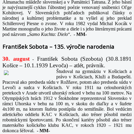
Almanachu mládeže slovenskej a v Pamätnici Tatrana. Z jeho básní
je najvýraznejší cyklus ľúbostnej poézie venovaný snúbenici Oľge
Kohútovej. V Slovenských pohľadoch publikoval články o
národnej a kultúrnej problematike a tu vyšiel aj jeho preklad
Schillerovej Piesne o zvone. V roku 1982 vydal Michal Kocák v
Martine monografiu o jeho živote a diele i s jeho literárnymi prácami
pod názvom „
Samo Kuchta: Dielo
“.
-
MM-
František Sobota – 135. výročie narodenia
30. august
František Sobota (Szobota) (30.8.1891
-
Košice – 10.1.1939 Levoča) – atlét, právnik.
Študoval na gymnáziu v Košiciach a
právo v Košiciach, Kluži a Budapešti.
Pracoval ako predseda súdu v Rožňave, potom ako predseda súdu v
Levoči a sudca v Košiciach. V roku 1911 na celouhorských
pretekoch v Arade utvoril uhorský rekord v behu na 100 metrov. Na
Olympijských hrách 1912 v Štokholme reprezentoval Slovensko v
rámci Uhorska v behu na 100 m, v skoku do diaľky a v štafete
4x100 m, na ktorom štafeta postúpila do semifinále. Bol vedúcim
atletického oddielu KAC v Košiciach, ako tréner pôsobil medzi
robotníckymi športovcami. Po skončení kariéry pôsobil ako tréner
materského košického klubu KAC, v rokoch 1920 – 1921 mu
dokonca šéfoval.
-
MM-