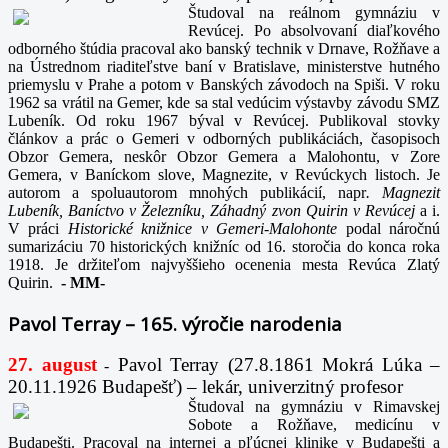
Študoval na reálnom gymnáziu v
Revúcej. Po absolvovaní diaľkového
odborného štúdia pracoval ako banský technik v Drnave, Rožňave a
na Ústrednom riaditeľstve baní v Bratislave, ministerstve hutného
priemyslu v Prahe a potom v Banských závodoch na Spiši. V roku
1962 sa vrátil na Gemer, kde sa stal vedúcim výstavby závodu SMZ
Lubeník. Od roku 1967 býval v Revúcej. Publikoval stovky
článkov a prác o Gemeri v odborných publikáciách, časopisoch
Obzor Gemera, neskôr Obzor Gemera a Malohontu, v Zore
Gemera, v Baníckom slove, Magnezite, v Revúckych listoch. Je
autorom a spoluautorom mnohých publikácií, napr
. Magnezit
Lubeník, Baníctvo v Železníku, Záhadný zvon Quirin v Revúcej
a i.
V práci
Historické knižnice v Gemeri-Malohonte
podal náročnú
sumarizáciu 70 historických knižníc od 16. storočia do konca roka
1918. Je držiteľom najvyššieho ocenenia mesta Revúca Zlatý
Quirin.
-
MM-
Pavol Terray – 165. výročie narodenia
27. august
Pavol Terray
(27.8.1861 Mokrá Lúka –
-
20.11.1926 Budapešť) – lekár, univerzitný profesor
Študoval na gymnáziu v Rimavskej
Sobote a Rožňave, medicínu v
Budapešti. Pracoval na internej a pľúcnej klinike v Budapešti a