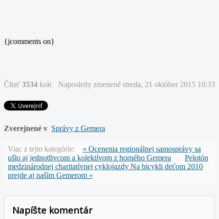
{jcomments on}
Čítať
3534
krát
Naposledy zmenené streda, 21 október 2015 10:33
Zverejnené v
Správy z Gemera
Viac z tejto kategórie:
« Ocenenia regionálnej samosprávy sa
ušlo aj jednotlivcom a kolektívom z horného Gemera
Pelotón
medzinárodnej charitatívnej cyklojazdy Na bicykli deťom 2010
prejde aj naším Gemerom »
Napíšte komentár