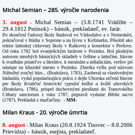
Michal Semian – 285. výročie narodenia
3. august
Michal Semian – (3.8.1741 Vrádište –
-
29.4.1812 Pezinok) – básnik, prekladateľ, ev. farár.
Po skončení ľudovej školy študoval vo Vádosfalve a v Nemeskéri,
pokračoval v štúdiu v Soprone a na lýceu v Kežmarku. Pôsobil ako
rektor latinskej cirkevnej školy v Ratkovej a konrektor v Prešove.
Od roku 1782 bol evanjelickým farárom v Pezinku. Bol plodným
autorom mnohých básnických skladieb v češtine a latinčine, hlavne
k svadbám priateľov a literátov, k meninám a inštaláciám, veršov pri
nástupe na kňazské miesto v Pezinku. Zbierka vyšla pod názvom
Nábožný zvučný hlas...
(Bratislava, 1783). Zaoberal sa vlastivedným
bádaním, vydal popularizujúcu prácu z dejín Uhorska určenú hlavne
pre školy
Kratičné historické vypsání knížat a králů uherských
(Bratislava, 1786), prispel duchovnými piesňami do Tranovského
Cithary sanctorum z roku 1787, pripravil vydanie
Biblia sacra
(1787). Prekladal z maďarčiny.
-
MM-
Milan Kraus - 20. výročie úmrtia
8. august
Milan Kraus (20.8.1924 Tisovec – 8.8.2006
-
Prievidza) – básnik, esejista, prekladateľ.