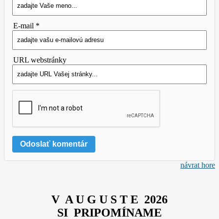
E-mail *
URL webstránky
návrat hore
V A U G U S T E 2026
SI PRIPOMÍNAME