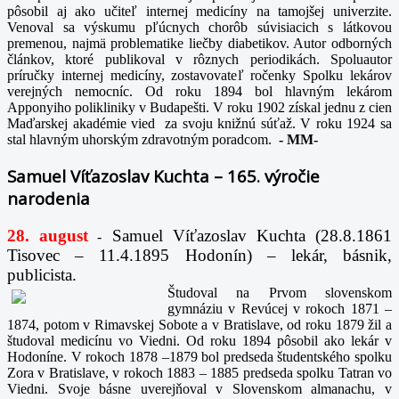
pôsobil aj ako učiteľ internej medicíny na tamojšej univerzite.
Venoval sa výskumu pľúcnych chorôb súvisiacich s látkovou
premenou, najmä problematike liečby diabetikov. Autor odborných
článkov, ktoré publikoval v rôznych periodikách. Spoluautor
príručky internej medicíny, zostavovateľ ročenky Spolku lekárov
verejných nemocníc. Od roku 1894 bol hlavným lekárom
Apponyiho polikliniky v Budapešti. V roku 1902 získal jednu z cien
Maďarskej akadémie vied za svoju knižnú súťaž. V roku 1924 sa
stal hlavným uhorským zdravotným poradcom.
-
MM-
Samuel Víťazoslav Kuchta – 165. výročie
narodenia
28. august
Samuel Víťazoslav Kuchta (28.8.1861
-
Tisovec – 11.4.1895 Hodonín) – lekár, básnik,
publicista.
Študoval na Prvom slovenskom
gymnáziu v Revúcej v rokoch 1871 –
1874, potom v Rimavskej Sobote a v Bratislave, od roku 1879 žil a
študoval medicínu vo Viedni. Od roku 1894 pôsobil ako lekár v
Hodoníne. V rokoch 1878 –1879 bol predseda študentského spolku
Zora v Bratislave, v rokoch 1883 – 1885 predseda spolku Tatran vo
Viedni. Svoje básne uverejňoval v Slovenskom almanachu, v