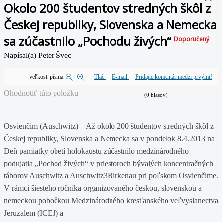
Okolo 200 študentov stredných škôl z
Českej republiky, Slovenska a Nemecka
sa zúčastnilo „Pochodu živých“
Doporučený
Napísal(a) Peter Švec
veľkosť písma
Tlač
E-mail
Pridajte komentár medzi prvými!
Ohodnotiť túto položku
(0 hlasov)
Osvienčim (Auschwitz) – Až okolo 200 študentov stredných škôl z
Českej republiky, Slovenska a Nemecka sa v pondelok 8.4.2013 na
Deň pamiatky obetí holokaustu zúčastnilo medzinárodného
podujatia „Pochod živých“ v priestoroch bývalých koncentračných
táborov Auschwitz a Auschwitz3Birkenau pri poľskom Osvienčime.
V rámci šiesteho ročníka organizovaného českou, slovenskou a
nemeckou pobočkou Medzinárodného kresťanského veľvyslanectva
Jeruzalem
(ICEJ) a