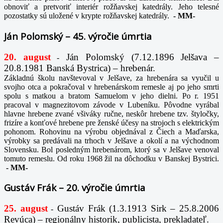
obnoviť a pretvoriť interiér rožňavskej katedrály. Jeho telesné
pozostatky sú uložené v krypte rožňavskej katedrály.
-
MM-
Ján Polomský – 45. výročie úmrtia
20. august
Ján Polomský (7.12.1896 Jelšava –
-
20.8.1981 Banská Bystrica) – hrebenár.
Základnú školu navštevoval v Jelšave, za hrebenára sa vyučil u
svojho otca a pokračoval v hrebenárskom remesle aj po jeho smrti
spolu s matkou a bratom Samuelom v jeho dielni. Po r. 1951
pracoval v magnezitovom závode v Lubeníku. Pôvodne vyrábal
hlavne hrebene zvané všiváky ručne, neskôr hrebene tzv. štyločky,
frizíre a konťové hrebene pre ženské účesy na strojoch s elektrickým
pohonom. Rohovinu na výrobu objednával z Čiech a Maďarska,
výrobky sa predávali na trhoch v Jelšave a okolí a na východnom
Slovensku. Bol posledným hrebenárom, ktorý sa v Jelšave venoval
tomuto remeslu. Od roku 1968 žil na dôchodku v Banskej Bystrici.
-
MM-
Gustáv Frák – 20. výročie úmrtia
25. august
Gustáv Frák
(1.3.1913 Sirk – 25.8.2006
-
Revúca) – regionálny historik, publicista, prekladateľ.