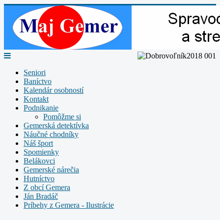
Seniori
Baníctvo
Kalendár osobností
Kontakt
Podnikanie
Pomôžme si
Gemerská detektívka
Náučné chodníky
Náš šport
Spomienky
Belákovci
Gemerské nárečia
Hutníctvo
Z obcí Gemera
Ján Bradáč
Príbehy z Gemera - Ilustrácie