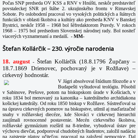
Počas SNP predseda OV KSS a RNV v Hnúšti, neskôr predstaviteľ
povstaleckej SNR pri štábe 2. ukrajinského frontu v Rimavskej
Sobote. Po oslobodení pracoval vo vysokých politických a štátnych
funkciách v oblasti školstva a kultúry ako predseda KNV v Banskej
Bystrici, neskôr 1958 – 1968 bol šéfredaktorom Pravdy. V rokoch
1968 – 1975 bol predsedom Slovenskej národnej rady. Bol nositeľ
viacerých vyznamenaní a medailí.
-
MM-
Štefan Kollárčik – 230. výročie narodenia
18. august
Štefan Kollárčik (18.8.1796 Župčany –
-
18.7.1869 Drienovec, pochovaný je v Rožňave) –
cirkevný hodnostár.
V Jágri absolvoval štúdium filozofie a v
Budapešti vyštudoval teológiu. Pôsobil
v Sabinove, Prešove, potom na biskupskom úrade v Košiciach, v
roku 1834 bol menovaný za kanonika – katedrálneho archidiakona
košickej katedrály. Od roku 1850 biskup v Rožňave. Sústreďoval sa
na úpravu cirkevných pomerov na biskupstve, utlmil aj maďarizačné
snahy v rožňavskej diecéze, kde Slováci v cirkevnej hierarchii
zaujímali rovnocenné postavenie. Mecén cirkevného školstva,
rožňavské gymnázium rozšíril na 8-triedne, vybudoval ústav pre
výchovu dievčat, podporoval chudobných študentov, založil nadáciu
na zaistenie platov učiteľov, pracoval na založení nemocnice. Dal