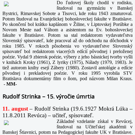
Do ľudovej školy chodil v rodisku,
študoval na gymnáziu v Banskej
Bystrici, Rimavskej Sobote a Tisovci, kde roku 1943 zmaturoval.
Potom študoval na Evanjelickej bohosloveckej fakulte v Bratislave.
Po skončení bol krátko kaplánom v Žiline, v Liptovskej Porúbke a
Novom Meste nad Váhom a asistentom na Ev. bohosloveckej
fakulte v Bratislave. Potom sa stal redaktorom vydavateľstva
Slovenský spisovateľ, kde pracoval až do odchodu na dôchodok v
roku 1985. V rokoch pôsobenia vo vydavateľstve Slovenský
spisovateľ bol redaktorom viacerých edícií pôvodnej i preloženej
poézie. Vydal 9 zbierok poézie, výbery z jeho básnickej tvorby vyšli
v knihách Kroky (1961), Z lyriky (1975), Nálady (1979, 1983). Je
tiež autorom knihy esejí Zábery (1980). Zostavil antológie a edície
pôvodnej i prekladovej poézie. V roku 1995 vyrobila STV
Bratislava dokumentárny film o ňom, pod názvom Milan Kraus.
-
MM-
Rudolf Strinka – 15. výročie úmrtia
11. august
– Rudolf Strinka (19.6.1927 Mokrá Lúka –
11.8.2011 Revúca) – učiteľ, spisovateľ.
Základné vzdelanie získal v Revúcej,
študoval na Učiteľskej akadémii v
Banskej Štiavnici, potom na Pedagogickej fakulte UK v Bratislave.