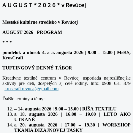
A U G U S T * 2 0 2 6 * v Revúcej
Mestské kultúrne stredisko v Revúcej
AUGUST 2026 | PROGRAM
* * *
pondelok a utorok 4. a 5. augusta 2026 | 9.00 – 15.00 | MsKS,
KrosCraft
TUFTINGOVÝ DENNÝ TÁBOR
Kreatívne textilné centrum v Revúcej usporiada najrozličnejšie
aktivity pre deti, dospelých aj celé rodiny. Info: 0908 631 879
|
kroscraft.revuca@gmail.com
Ďalšie termíny a témy:
– 14. augusta 2026 | 9.00 – 15.00 | RÍŠA TEXTILU
a 18. augusta 2026 | 16.00 – 19.00 | LETO AKO
UTKANÉ
a 20. augusta 2026 | 17.00 – 19.30 | WORKSHOP
TKANIA DIZAJNOVEJ TAŠKY