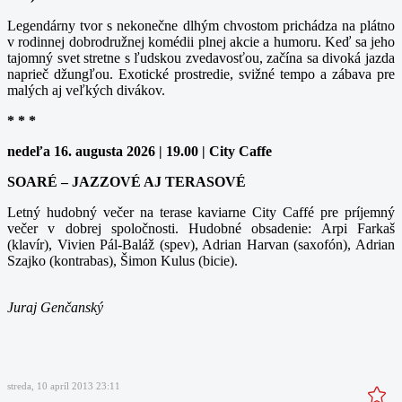
Legendárny tvor s nekonečne dlhým chvostom prichádza na plátno
v rodinnej dobrodružnej komédii plnej akcie a humoru. Keď sa jeho
tajomný svet stretne s ľudskou zvedavosťou, začína sa divoká jazda
naprieč džungľou. Exotické prostredie, svižné tempo a zábava pre
malých aj veľkých divákov.
* * *
nedeľa 16. augusta 2026 | 19.00 | City Caffe
SOARÉ – JAZZOVÉ AJ TERASOVÉ
Letný hudobný večer na terase kaviarne City Caffé pre príjemný
večer v dobrej spoločnosti. Hudobné obsadenie: Arpi Farkaš
(klavír), Vivien Pál-Baláž (spev), Adrian Harvan (saxofón), Adrian
Szajko (kontrabas), Šimon Kulus (bicie).
Juraj Genčanský
streda, 10 apríl 2013 23:11