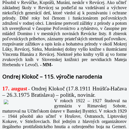
Pôsobil v Revúčke, Kopráši, Muráni, neskôr v Revúcej. Ako učiteľ
základnej školy v Revúcej sa podieľal na vzdelávaní a výchove
niekoľkých generácií detí, ktoré viedol aj k poznávaniu i ochrane
prírody. Dlhé roky bol členom i funkcionárom poľovníckych
združení v rodnej obci. Literárne pretvoril zážitky z prírody a potom
ich uverejňoval v časopise Poľovníctvo a rybárstvo, v časopise pre
mládež Domino i v mestských novinách Revúcke listy. 8 zbierok
poľovníckych príbehov, záznamy priateľských stretnutí poľovníkov,
rozprávanie zážitkov a opis krás a bohatstva prírody v okolí Mokrej
Lúky, Revúcej, Sirku, Muránskej doliny vyšlo knižne s ilustráciami
Vincenta Blanára z Revúcej. Niektoré jeho knihy vyšli aj vo forme
zvukových kníh v Slovenskej knižnici pre nevidiacich Mateja
Hrebendu v Levoči.
-
MM-
Ondrej Klokoč – 115. výročie narodenia
17. august
Ondrej Klokoč (17.8.1911 Hnúšťa-Hačava
-
– 26.3.1975 Bratislava) – politik, novinár.
V rokoch 1922 – 1927 študoval na
gymnáziu v Rimavskej Sobote,
maturoval na Učiteľskom ústave v Banskej Bystrici. V rokoch 1929
– 1944 pôsobil ako učiteľ v Hrušove, Ostranoch, Liptovskej
Kokave, v Striežovciach. Bol jedným z hlavných organizátorov
ilegálneho protifašistického hnutia a ozbrojeného boja na Gemeri.