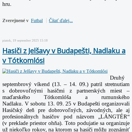
hru.
Zverejnené v
Futbal
Čítať ďalej...
piatok, 19 september 2025 15:18
Hasiči z Jelšavy v Budapešti, Nadlaku a
v Tótkomlósi
Druhý
septembrový víkend (13. – 14. 09.) patril stretnutiam
s dobrovoľnými hasičmi
z partnerských miest –
maďarského Tótkomlóša a rumunského
Nadlaku.
V sobotu 13. 09. 25 v Budapešti organizovali
Hasičský deň pre dobrovoľných, závodných,
ale aj
profesionálnych hasičov pod názvom „LÁNGTÉR“
(v preklade priestor ohňa). Toto
podujatie sa organizuje
už niekoľko rokov, na ktorom sa hasiči môžu zoznámiť