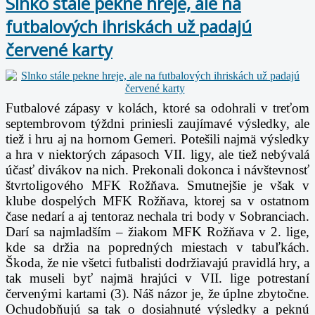
Slnko stále pekne hreje, ale na
futbalových ihriskách už padajú
červené karty
Futbalové zápasy v kolách, ktoré sa odohrali v treťom
septembrovom týždni priniesli zaujímavé výsledky, ale
tiež i hru aj na hornom Gemeri. Potešili najmä výsledky
a hra v niektorých zápasoch VII. ligy, ale tiež nebývalá
účasť divákov na nich. Prekonali dokonca i návštevnosť
štvrtoligového MFK Rožňava. Smutnejšie je však v
klube dospelých MFK Rožňava, ktorej sa v ostatnom
čase nedarí a aj tentoraz nechala tri body v Sobranciach.
Darí sa najmladším – žiakom MFK Rožňava v 2. lige,
kde sa držia na popredných miestach v tabuľkách.
Škoda, že nie všetci futbalisti dodržiavajú pravidlá hry, a
tak museli byť najmä hrajúci v VII. lige potrestaní
červenými kartami (3). Náš názor je, že úplne zbytočne.
Ochudobňujú sa tak o dosiahnuté výsledky a peknú