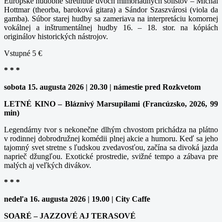
Európske hudobné stretnutie dvoch mimoriadnych sólistov – Michal
Hottmar (theorba, baroková gitara) a Sándor Szaszvárosi (viola da
gamba). Súbor starej hudby sa zameriava na interpretáciu komornej
vokálnej a inštrumentálnej hudby 16. – 18. stor. na kópiách
originálov historických nástrojov.
Vstupné 5 €
* * *
sobota 15. augusta 2026 | 20.30 | námestie pred Rozkvetom
LETNÉ KINO – Bláznivý Marsupilami (Francúzsko, 2026, 99
min)
Legendárny tvor s nekonečne dlhým chvostom prichádza na plátno
v rodinnej dobrodružnej komédii plnej akcie a humoru. Keď sa jeho
tajomný svet stretne s ľudskou zvedavosťou, začína sa divoká jazda
naprieč džungľou. Exotické prostredie, svižné tempo a zábava pre
malých aj veľkých divákov.
* * *
nedeľa 16. augusta 2026 | 19.00 | City Caffe
SOARÉ – JAZZOVÉ AJ TERASOVÉ