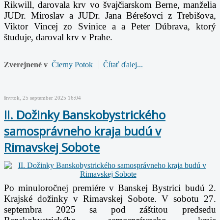
Rikwill, darovala krv vo švajčiarskom Berne, manželia
JUDr. Miroslav a JUDr. Jana Bérešovci z Trebišova,
Viktor Vincej zo Svinice a
a Peter Dúbrava, ktorý
študuje, daroval krv v Prahe.
Zverejnené v
Čierny Potok
Čítať ďalej...
štvrtok, 25 september 2025 16:04
II. Dožinky Banskobystrického
samosprávneho kraja budú v
Rimavskej Sobote
Po minuloročnej premiére v Banskej Bystrici budú 2.
Krajské dožinky v Rimavskej Sobote. V sobotu
27.
septembra 2025 sa pod záštitou predsedu