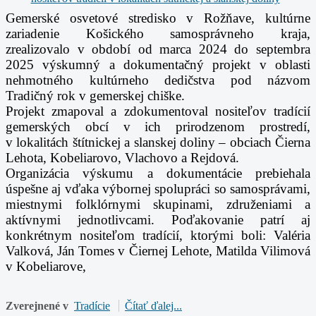
Gemerské osvetové stredisko v Rožňave, kultúrne
zariadenie Košického samosprávneho kraja,
zrealizovalo
v období od marca 2024 do septembra
2025 výskumný a dokumentačný projekt v oblasti
nehmotného
kultúrneho dedičstva pod názvom
Tradičný rok v gemerskej chiške.
Projekt zmapoval a zdokumentoval nositeľov tradícií
gemerských obcí v ich prirodzenom prostredí,
v
lokalitách štítnickej a slanskej doliny – obciach Čierna
Lehota, Kobeliarovo, Vlachovo a Rejdová.
Organizácia výskumu a dokumentácie prebiehala
úspešne aj vďaka výbornej spolupráci so
samosprávami,
miestnymi folklórnymi skupinami, združeniami a
aktívnymi jednotlivcami. Poďakovanie
patrí aj
konkrétnym nositeľom tradícií, ktorými boli: Valéria
Valková, Ján Tomes v Čiernej Lehote,
Matilda Vilimová
v Kobeliarove,
Zverejnené v
Tradície
Čítať ďalej...