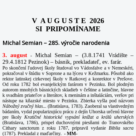
V A U G U S T E 2026
SI PRIPOMÍNAME
Michal Semian – 285. výročie narodenia
3. august
Michal Semian – (3.8.1741 Vrádište –
-
29.4.1812 Pezinok) – básnik, prekladateľ, ev. farár.
Po skončení ľudovej školy študoval vo Vádosfalve a v Nemeskéri,
pokračoval v štúdiu v Soprone a na lýceu v Kežmarku. Pôsobil ako
rektor latinskej cirkevnej školy v Ratkovej a konrektor v Prešove.
Od roku 1782 bol evanjelickým farárom v Pezinku. Bol plodným
autorom mnohých básnických skladieb v češtine a latinčine, hlavne
k svadbám priateľov a literátov, k meninám a inštaláciám, veršov pri
nástupe na kňazské miesto v Pezinku. Zbierka vyšla pod názvom
Nábožný zvučný hlas...
(Bratislava, 1783). Zaoberal sa vlastivedným
bádaním, vydal popularizujúcu prácu z dejín Uhorska určenú hlavne
pre školy
Kratičné historické vypsání knížat a králů uherských
(Bratislava, 1786), prispel duchovnými piesňami do Tranovského
Cithary sanctorum z roku 1787, pripravil vydanie
Biblia sacra
(1787). Prekladal z maďarčiny.
-
MM-