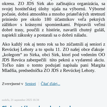
okresu. ZO JDS Sirk ako začínajúca organizácia, sa
svojej hostiteľskej úlohy ujala na výbornú. Výborné
počasie, dobrá atmosféra a mnoho priateľských stretnutí
prinieslo pre okolo 180 účastníkov veľa pekných
zážitkov s krásnymi spomienkami. Pripravili veľmi
dobré trasy, poučili z histórie, navarili chutný guláš,
napiekli zákusky a postarali sa o dobrú náladu.
Ako každý rok aj tento rok sa ho zúčastnili aj seniori z
Revúckej Lehoty a to spolu 11. ZO našej obce ďakuje
„kolegom“ zo Sirka, obci Sirk, ktorí pod vedením OO
JDS Revúca zabezpečili túto peknú a vydarenú akciu.
Toľko nám o tomto podujatí napísala pani Margita
Mladšia, predsedníčka ZO JDS z Revúckej Lehoty.
Zverejnené v
Seniori
Čítať ďalej...
nedeľa, 21 september 2025 16:34