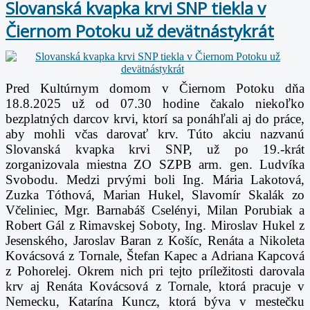
Slovanská kvapka krvi SNP tiekla v
Čiernom Potoku už devätnástykrát
Pred Kultúrnym domom v Čiernom Potoku dňa
18.8.2025 už od 07.30 hodine čakalo niekoľko
bezplatných darcov krvi, ktorí sa ponáhľali aj do práce,
aby mohli včas darovať krv. Túto akciu nazvanú
Slovanská kvapka krvi SNP, už po 19.-krát
zorganizovala miestna ZO SZPB arm. gen. Ludvíka
Svobodu. Medzi prvými boli Ing. Mária Lakotová,
Zuzka Tóthová, Marian Hukel, Slavomír Skalák zo
Včeliniec, Mgr. Barnabáš Cselényi, Milan Porubiak a
Robert Gál z Rimavskej Soboty, Ing. Miroslav Hukel z
Jesenského, Jaroslav Baran z Košíc, Renáta a Nikoleta
Kovácsová z Tornale, Štefan Kapec a Adriana Kapcová
z Pohorelej. Okrem nich pri tejto príležitosti darovala
krv aj Renáta Kovácsová z Tornale, ktorá pracuje v
Nemecku, Katarína Kuncz, ktorá býva v mestečku