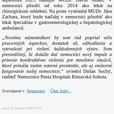
nemocnici pôsobí od roku 2014 ako lekár na
chirurgickom oddelení. Na poste vystriedal MUDr. Jána
Zachara, ktorý bude naďalej v nemocnici pôsobiť ako
lekár špecialista v gastroenterologickej a hepatologickej
ambulancii.
„Novému námestníkovi by som rád poprial veľa
pracovných úspechov, dostatok síl, odhodlania a
vytrvalosti pri riešení každodenných výziev. Som
presvedčený, že dokáže dať nemocnici nový impulz a
prinesie konštruktívne riešenia pre množstvo situácií,
ktoré prináša nielen externé prostredie, ale aj vnútorné
fungovanie našej nemocnice,“
uviedol Dušan Suchý,
riaditeľ Nemocnice Penta Hospitals Rimavská Sobota.
Zverejnené v
Nemocnice
Čítať ďalej...
piatok, 26 september 2025 13:44