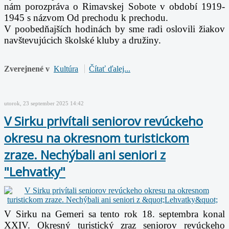
nám porozpráva o Rimavskej Sobote v období 1919-
1945 s názvom Od prechodu k prechodu.
V poobedňajších hodinách by sme radi oslovili žiakov
navštevujúcich školské kluby a družiny.
Zverejnené v
Kultúra
Čítať ďalej...
utorok, 23 september 2025 14:42
V Sirku privítali seniorov revúckeho
okresu na okresnom turistickom
zraze. Nechýbali ani seniori z
"Lehvatky"
V Sirku na Gemeri sa tento rok 18. septembra konal
XXIV. Okresný turistický zraz seniorov revúckeho