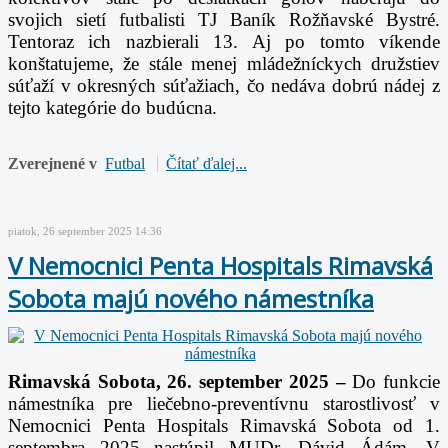
svojich sietí futbalisti TJ Baník Rožňavské Bystré.
Tentoraz ich nazbierali 13. Aj po tomto víkende
konštatujeme, že stále menej mládežníckych družstiev
súťaží v okresných súťažiach, čo nedáva dobrú nádej z
tejto kategórie do budúcna.
Zverejnené v
Futbal
Čítať ďalej...
piatok, 26 september 2025 14:36
V Nemocnici Penta Hospitals Rimavská
Sobota majú nového námestníka
Rimavská Sobota, 26. september 2025 –
D
o funkcie
námestníka pre liečebno-preventívnu starostlivosť v
Nemocnici Penta Hospitals Rimavská Sobota o
d 1.
septembra 2025 nastúpil
MUDr. Dávid Ádám. V