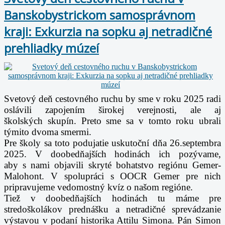
Banskobystrickom samosprávnom
kraji: Exkurzia na sopku aj netradičné
prehliadky múzeí
Svetový deň cestovného ruchu by sme v roku 2025 radi
oslávili zapojením širokej verejnosti, ale aj
školských skupín. Preto sme sa v tomto roku ubrali
týmito dvoma smermi.
Pre školy sa toto podujatie uskutoční dňa 26.septembra
2025. V doobedňajších hodinách ich pozývame,
aby s nami objavili skryté bohatstvo regiónu Gemer-
Malohont. V spolupráci s OOCR Gemer pre nich
pripravujeme vedomostný kvíz o našom regióne.
Tiež v doobedňajších hodinách tu máme pre
stredoškolákov prednášku a netradičné sprevádzanie
výstavou v podaní historika Attilu Simona. Pán Simon