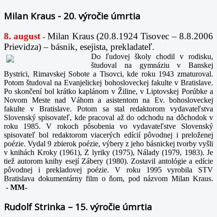
Milan Kraus - 20. výročie úmrtia
8. august
Milan Kraus (20.8.1924 Tisovec – 8.8.2006
-
Prievidza) – básnik, esejista, prekladateľ.
Do ľudovej školy chodil v rodisku,
študoval na gymnáziu v Banskej
Bystrici, Rimavskej Sobote a Tisovci, kde roku 1943 zmaturoval.
Potom študoval na Evanjelickej bohosloveckej fakulte v Bratislave.
Po skončení bol krátko kaplánom v Žiline, v Liptovskej Porúbke a
Novom Meste nad Váhom a asistentom na Ev. bohosloveckej
fakulte v Bratislave. Potom sa stal redaktorom vydavateľstva
Slovenský spisovateľ, kde pracoval až do odchodu na dôchodok v
roku 1985. V rokoch pôsobenia vo vydavateľstve Slovenský
spisovateľ bol redaktorom viacerých edícií pôvodnej i preloženej
poézie. Vydal 9 zbierok poézie, výbery z jeho básnickej tvorby vyšli
v knihách Kroky (1961), Z lyriky (1975), Nálady (1979, 1983). Je
tiež autorom knihy esejí Zábery (1980). Zostavil antológie a edície
pôvodnej i prekladovej poézie. V roku 1995 vyrobila STV
Bratislava dokumentárny film o ňom, pod názvom Milan Kraus.
-
MM-
Rudolf Strinka – 15. výročie úmrtia