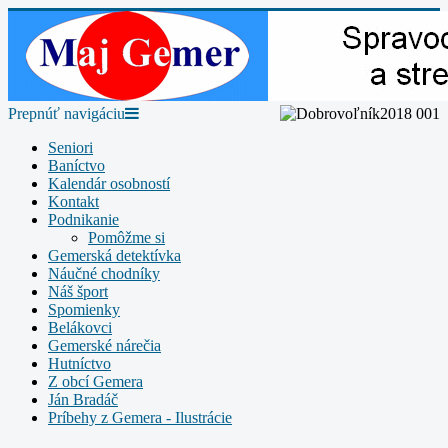
Prepnúť navigáciu
Seniori
Baníctvo
Kalendár osobností
Kontakt
Podnikanie
Pomôžme si
Gemerská detektívka
Náučné chodníky
Náš šport
Spomienky
Belákovci
Gemerské nárečia
Hutníctvo
Z obcí Gemera
Ján Bradáč
Príbehy z Gemera - Ilustrácie