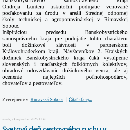
Banskobystrického samosprávneho kraja
Ondreja
Luntera uskutoční podujatie venované
poďakovaniu za úrodu v areáli Strednej odbornej
školy
technickej a agropotravinárskej v Rimavskej
Sobote.
Inšpiráciou predsedu Banskobystrického
samosprávneho kraja pre podujatie tohto charakteru
boli
dožinkové slávnosti v partnerskom
Královohradeckom kraji. Návštevníkov 2. Krajských
dožiniek
Banskobystrického kraja čaká vystúpenie
slovenských i maďarských folklórnych kolektívov,
obradové
odovzdávanie dožinkového venca, ale aj
ocenenie najlepších poľnohospodárov,
chovateľov
a pestovateľov.
Zverejnené v
Rimavská Sobota
Čítať ďalej...
streda, 24 september 2025 11:49
Svetový deň cestovného ruchu v