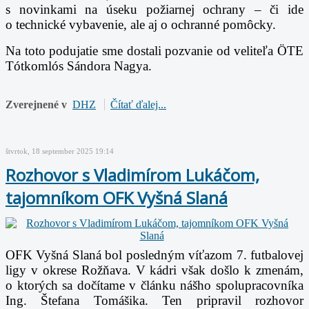
s novinkami na
úseku požiarnej ochrany – či ide
o technické vybavenie, ale aj o ochranné pomôcky.
Na toto podujatie sme dostali pozvanie od veliteľa ÖTE
Tótkomlós Sándora Nagya.
Zverejnené v
DHZ
Čítať ďalej...
štvrtok, 18 september 2025 19:14
Rozhovor s Vladimírom Lukáčom,
tajomníkom OFK Vyšná Slaná
OFK Vyšná Slaná bol posledným víťazom 7. futbalovej
ligy v okrese Rožňava. V kádri však došlo k zmenám,
o ktorých sa dočítame v článku nášho spolupracovníka
Ing. Štefana Tomášika. Ten pripravil rozhovor