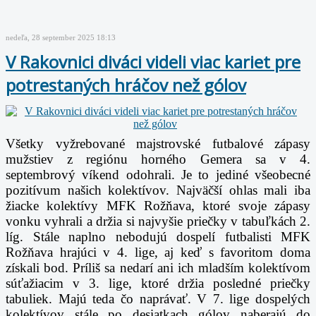
nedeľa, 28 september 2025 18:13
V Rakovnici diváci videli viac kariet pre
potrestaných hráčov než gólov
Všetky vyžrebované majstrovské futbalové zápasy
mužstiev z regiónu horného Gemera sa v 4.
septembrový víkend odohrali. Je to jediné všeobecné
pozitívum našich kolektívov. Najväčší ohlas mali iba
žiacke kolektívy MFK Rožňava, ktoré svoje zápasy
vonku vyhrali a držia si najvyšie priečky v tabuľkách 2.
líg. Stále naplno nebodujú dospelí futbalisti MFK
Rožňava hrajúci v 4. lige, aj keď s favoritom doma
získali bod. Príliš sa nedarí ani ich mladším kolektívom
súťažiacim v 3. lige, ktoré držia posledné priečky
tabuliek. Majú teda čo naprávať. V 7. lige dospelých
kolektívov stále po desiatkach gólov naberajú do