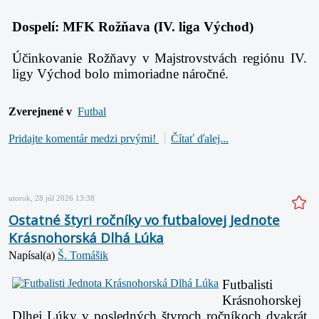
Dospelí: MFK Rožňava (IV. liga Východ)
Účinkovanie Rožňavy v Majstrovstvách regiónu IV.
ligy Východ bolo mimoriadne náročné.
Zverejnené v
Futbal
Pridajte komentár medzi prvými!
Čítať ďalej...
utorok, 28 júl 2026 13:38
Ostatné štyri ročníky vo futbalovej Jednote
Krásnohorská Dlhá Lúka
Napísal(a)
Š. Tomášik
Futbalisti
Krásnohorskej
Dlhej Lúky v posledných štyroch ročníkoch dvakrát