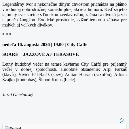
Legendárny tvor s nekonečne dlhým chvostom prichádza na plátno
v rodinnej dobrodružnej komédii plnej akcie a humoru. Keď sa jeho
tajomný svet stretne s ľudskou zvedavosťou, začína sa divoká jazda
naprieč džungľou. Exotické prostredie, svižné tempo a zábava pre
malých aj veľkých divákov.
* * *
nedeľa 16. augusta 2026 | 19.00 | City Caffe
SOARÉ – JAZZOVÉ AJ TERASOVÉ
Letný hudobný večer na terase kaviarne City Caffé pre príjemný
večer v dobrej spoločnosti. Hudobné obsadenie: Arpi Farkaš
(klavír), Vivien Pál-Baláž (spev), Adrian Harvan (saxofón), Adrian
Szajko (kontrabas), Šimon Kulus (bicie).
Juraj Genčanský