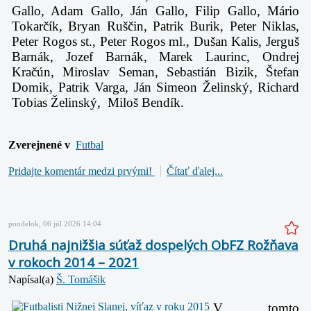
Gallo, Adam Gallo, Ján Gallo, Filip Gallo, Mário
Tokarčík, Bryan Ruščin, Patrik Burik, Peter Niklas,
Peter Rogos st., Peter Rogos ml., Dušan Kalis, Jerguš
Barnák, Jozef Barnák, Marek Laurinc, Ondrej
Kračún, Miroslav Seman, Sebastián Bizik, Štefan
Domik, Patrik Varga, Ján Simeon Želinský, Richard
Tobias Želinský, Miloš Bendík.
Zverejnené v
Futbal
Pridajte komentár medzi prvými!
Čítať ďalej...
pondelok, 06 júl 2026 14:04
Druhá najnižšia súťaž dospelých ObFZ Rožňava
v rokoch 2014 – 2021
Napísal(a)
Š. Tomášik
V tomto