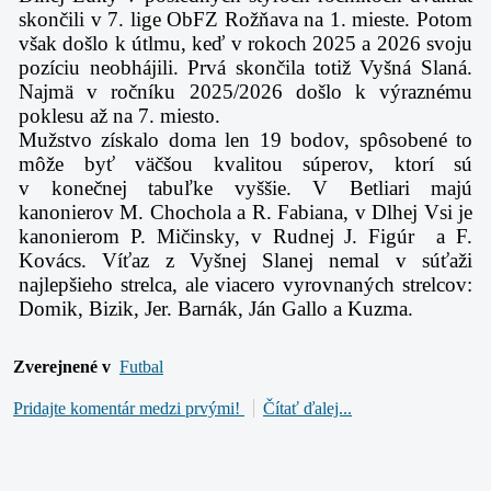
skončili v 7. lige ObFZ Rožňava na 1. mieste. Potom
však došlo k útlmu, keď v rokoch 2025 a 2026 svoju
pozíciu neobhájili. Prvá skončila totiž Vyšná Slaná.
Najmä v ročníku 2025/2026 došlo k výraznému
poklesu až na 7. miesto.
Mužstvo získalo doma len 19 bodov, spôsobené to
môže byť väčšou kvalitou súperov, ktorí sú
v konečnej tabuľke vyššie. V Betliari majú
kanonierov M. Chochola a R. Fabiana, v Dlhej Vsi je
kanonierom P. Mičinsky, v Rudnej J. Figúr a F.
Kovács. Víťaz z Vyšnej Slanej nemal v súťaži
najlepšieho strelca, ale viacero vyrovnaných strelcov:
Domik, Bizik, Jer. Barnák, Ján Gallo a Kuzma.
Zverejnené v
Futbal
Pridajte komentár medzi prvými!
Čítať ďalej...