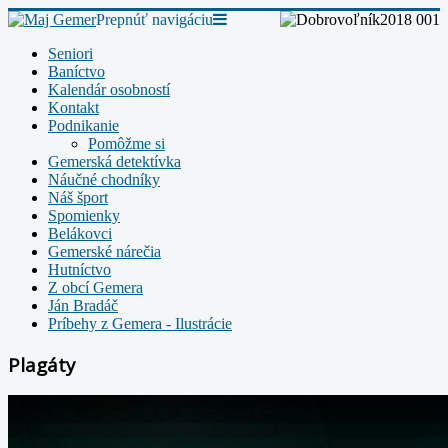
Prepnúť navigáciu
Seniori
Baníctvo
Kalendár osobností
Kontakt
Podnikanie
Pomôžme si
Gemerská detektívka
Náučné chodníky
Náš šport
Spomienky
Belákovci
Gemerské nárečia
Hutníctvo
Z obcí Gemera
Ján Bradáč
Príbehy z Gemera - Ilustrácie
Plagáty