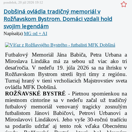
pondelok, 20 júl 2026 19:12
Dobšiná ovládla tradičný memoriál v
Rožňavskom Bystrom. Domáci vzdali hold
svojim legendám
Napísal(a)
MG od + AI
Futbalový Memoriál Jána Babiča, Petra Urbana a
Miroslava Lindáka má za sebou už viac ako tri
desaťročia. V nedeľu 19. júla 2026 sa na ihrisku v
Rožňavskom Bystrom stretli štyri tímy z regiónu.
Turnaj hraný v tieni vrcholiacich Majstrovstiev sveta
ovládla MFK Dobšiná.
ROŽŇAVSKÉ BYSTRÉ
- Pietnou spomienkou na
miestnom cintoríne sa v nedeľu začal už tradičný
futbalový memoriál venovaný tragicky zosnulým
futbalistom Jánovi Babičovi, Petrovi Urbanovi a
Miroslavovi Lindákovi. Jeho vyše 30-ročnú tradíciu
sa podarilo udržať aj tento rok vďaka Obecnému