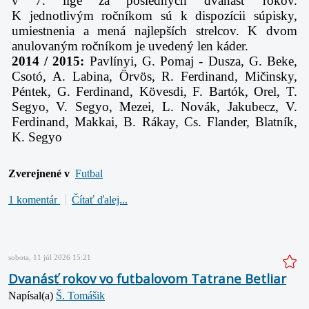
v 7. lige za posledných dvanásť rokov.
K jednotlivým ročníkom sú k dispozícii súpisky,
umiestnenia a mená najlepších strelcov. K dvom
anulovaným ročníkom je uvedený len káder.
2014 / 2015:
Pavlínyi, G. Pomaj - Dusza, G. Beke,
Csotó, A. Labina, Örvös, R. Ferdinand, Mičinsky,
Péntek, G. Ferdinand, Kövesdi, F. Bartók, Orel, T.
Segyo, V. Segyo, Mezei, L. Novák, Jakubecz, V.
Ferdinand, Makkai, B. Rákay, Cs. Flander, Blatník,
K. Segyo
Zverejnené v
Futbal
1 komentár
Čítať ďalej...
sobota, 11 júl 2026 15:21
Dvanásť rokov vo futbalovom Tatrane Betliar
Napísal(a)
Š. Tomášik