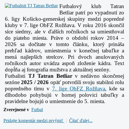
Futbalový klub Tatran
Betliar patrí po vypadnutí zo
6. ligy Košicko-gemerskej skupiny medzi popredné
kluby v 7. lige ObFZ Rožňava. V roku 2016 skončil
síce siedmy, ale v ďalších ročníkoch sa umiestňoval
do piateho miesta. Práve o období rokov 2014 –
2026 sa dočítate v tomto článku, ktorý prináša
prehľad kádrov, umiestnenia v konečnej tabuľke a
mená najlepších strelcov. Pri dvoch anulovaných
ročníkoch autor uvádza aspoň zloženie kádra. Text
dopĺňa aj fotografia mužstva z aktuálnej sezóny.
Futbalisti
TJ Tatran Betliar
v nedávno skončenej
sezóne
2025 / 2026
opäť potvrdili svoju stabilnú rolu
popredného tímu v
7. lige ObFZ Rožňava
, kde sa
dlhodobo pohybujú v hornej polovici tabuľky a
pravidelne bojujú o umiestnenie do 5. miesta.
Zverejnené v
Futbal
Pridajte komentár medzi prvými!
Čítať ďalej...