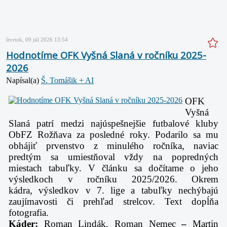
štvrtok, 09 júl 2026 13:54
Hodnotíme OFK Vyšná Slaná v ročníku 2025-
2026
Napísal(a)
Š. Tomášik + AI
OFK
Vyšná
Slaná patrí medzi najúspešnejšie futbalové kluby
ObFZ Rožňava za posledné roky. Podarilo sa mu
obhájiť prvenstvo z minulého ročníka, naviac
predtým sa umiestňoval vždy na popredných
miestach tabuľky. V článku sa dočítame o jeho
výsledkoch v ročníku 2025/2026. Okrem
kádra, výsledkov v 7. lige a tabuľky nechýbajú
zaujímavosti či prehľad strelcov. Text dopĺňa
fotografia.
Káder:
Roman Lindák, Roman Nemec
–
Martin