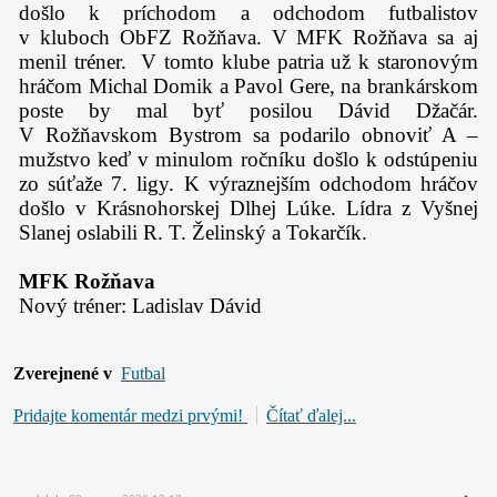
došlo k príchodom a odchodom futbalistov
v kluboch ObFZ Rožňava. V MFK Rožňava sa aj
menil tréner. V tomto klube patria už k staronovým
hráčom Michal Domik a Pavol Gere, na brankárskom
poste by mal byť posilou Dávid Džačár.
V Rožňavskom Bystrom sa podarilo obnoviť A –
mužstvo keď v minulom ročníku došlo k odstúpeniu
zo súťaže 7. ligy. K výraznejším odchodom hráčov
došlo v Krásnohorskej Dlhej Lúke. Lídra z Vyšnej
Slanej oslabili R. T. Želinský a Tokarčík.
MFK Rožňava
Nový tréner: Ladislav Dávid
Zverejnené v
Futbal
Pridajte komentár medzi prvými!
Čítať ďalej...