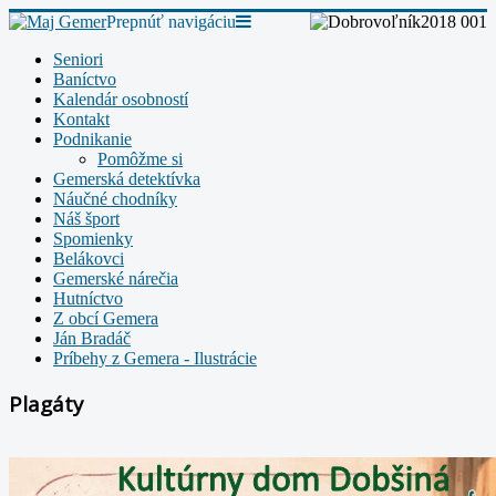
Prepnúť navigáciu
Seniori
Baníctvo
Kalendár osobností
Kontakt
Podnikanie
Pomôžme si
Gemerská detektívka
Náučné chodníky
Náš šport
Spomienky
Belákovci
Gemerské nárečia
Hutníctvo
Z obcí Gemera
Ján Bradáč
Príbehy z Gemera - Ilustrácie
Plagáty