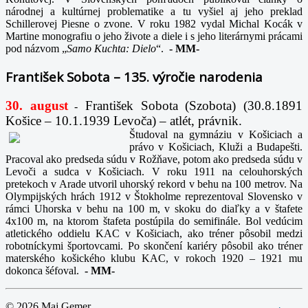
národnej a kultúrnej problematike a tu vyšiel aj jeho preklad
Schillerovej Piesne o zvone. V roku 1982 vydal Michal Kocák v
Martine monografiu o jeho živote a diele i s jeho literárnymi prácami
pod názvom „
Samo Kuchta: Dielo
“.
-
MM-
František Sobota – 135. výročie narodenia
30. august
František Sobota (Szobota) (30.8.1891
-
Košice – 10.1.1939 Levoča) – atlét, právnik.
Študoval na gymnáziu v Košiciach a
právo v Košiciach, Kluži a Budapešti.
Pracoval ako predseda súdu v Rožňave, potom ako predseda súdu v
Levoči a sudca v Košiciach. V roku 1911 na celouhorských
pretekoch v Arade utvoril uhorský rekord v behu na 100 metrov. Na
Olympijských hrách 1912 v Štokholme reprezentoval Slovensko v
rámci Uhorska v behu na 100 m, v skoku do diaľky a v štafete
4x100 m, na ktorom štafeta postúpila do semifinále. Bol vedúcim
atletického oddielu KAC v Košiciach, ako tréner pôsobil medzi
robotníckymi športovcami. Po skončení kariéry pôsobil ako tréner
materského košického klubu KAC, v rokoch 1920 – 1921 mu
dokonca šéfoval.
-
MM-
© 2026 Maj Gemer