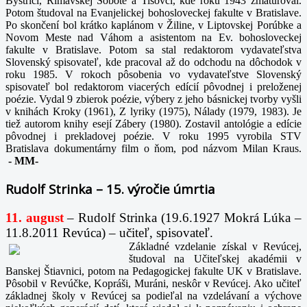
Bystrici, Rimavskej Sobote a Tisovci, kde roku 1943 zmaturoval.
Potom študoval na Evanjelickej bohosloveckej fakulte v Bratislave.
Po skončení bol krátko kaplánom v Žiline, v Liptovskej Porúbke a
Novom Meste nad Váhom a asistentom na Ev. bohosloveckej
fakulte v Bratislave. Potom sa stal redaktorom vydavateľstva
Slovenský spisovateľ, kde pracoval až do odchodu na dôchodok v
roku 1985. V rokoch pôsobenia vo vydavateľstve Slovenský
spisovateľ bol redaktorom viacerých edícií pôvodnej i preloženej
poézie. Vydal 9 zbierok poézie, výbery z jeho básnickej tvorby vyšli
v knihách Kroky (1961), Z lyriky (1975), Nálady (1979, 1983). Je
tiež autorom knihy esejí Zábery (1980). Zostavil antológie a edície
pôvodnej i prekladovej poézie. V roku 1995 vyrobila STV
Bratislava dokumentárny film o ňom, pod názvom Milan Kraus.
-
MM-
Rudolf Strinka – 15. výročie úmrtia
11. august
– Rudolf Strinka (19.6.1927 Mokrá Lúka –
11.8.2011 Revúca) – učiteľ, spisovateľ.
Základné vzdelanie získal v Revúcej,
študoval na Učiteľskej akadémii v
Banskej Štiavnici, potom na Pedagogickej fakulte UK v Bratislave.
Pôsobil v Revúčke, Kopráši, Muráni, neskôr v Revúcej. Ako učiteľ
základnej školy v Revúcej sa podieľal na vzdelávaní a výchove