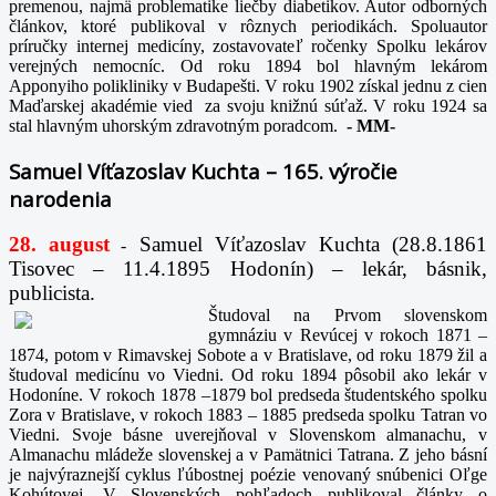
premenou, najmä problematike liečby diabetikov. Autor odborných
článkov, ktoré publikoval v rôznych periodikách. Spoluautor
príručky internej medicíny, zostavovateľ ročenky Spolku lekárov
verejných nemocníc. Od roku 1894 bol hlavným lekárom
Apponyiho polikliniky v Budapešti. V roku 1902 získal jednu z cien
Maďarskej akadémie vied za svoju knižnú súťaž. V roku 1924 sa
stal hlavným uhorským zdravotným poradcom.
-
MM-
Samuel Víťazoslav Kuchta – 165. výročie
narodenia
28. august
Samuel Víťazoslav Kuchta (28.8.1861
-
Tisovec – 11.4.1895 Hodonín) – lekár, básnik,
publicista.
Študoval na Prvom slovenskom
gymnáziu v Revúcej v rokoch 1871 –
1874, potom v Rimavskej Sobote a v Bratislave, od roku 1879 žil a
študoval medicínu vo Viedni. Od roku 1894 pôsobil ako lekár v
Hodoníne. V rokoch 1878 –1879 bol predseda študentského spolku
Zora v Bratislave, v rokoch 1883 – 1885 predseda spolku Tatran vo
Viedni. Svoje básne uverejňoval v Slovenskom almanachu, v
Almanachu mládeže slovenskej a v Pamätnici Tatrana. Z jeho básní
je najvýraznejší cyklus ľúbostnej poézie venovaný snúbenici Oľge
Kohútovej. V Slovenských pohľadoch publikoval články o