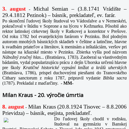
3. august
Michal Semian – (3.8.1741 Vrádište –
-
29.4.1812 Pezinok) – básnik, prekladateľ, ev. farár.
Po skončení ľudovej školy študoval vo Vádosfalve a v Nemeskéri,
pokračoval v štúdiu v Soprone a na lýceu v Kežmarku. Pôsobil ako
rektor latinskej cirkevnej školy v Ratkovej a konrektor v Prešove.
Od roku 1782 bol evanjelickým farárom v Pezinku. Bol plodným
autorom mnohých básnických skladieb v češtine a latinčine, hlavne
k svadbám priateľov a literátov, k meninám a inštaláciám, veršov pri
nástupe na kňazské miesto v Pezinku. Zbierka vyšla pod názvom
Nábožný zvučný hlas...
(Bratislava, 1783). Zaoberal sa vlastivedným
bádaním, vydal popularizujúcu prácu z dejín Uhorska určenú hlavne
pre školy
Kratičné historické vypsání knížat a králů uherských
(Bratislava, 1786), prispel duchovnými piesňami do Tranovského
Cithary sanctorum z roku 1787, pripravil vydanie
Biblia sacra
(1787). Prekladal z maďarčiny.
-
MM-
Milan Kraus - 20. výročie úmrtia
8. august
Milan Kraus (20.8.1924 Tisovec – 8.8.2006
-
Prievidza) – básnik, esejista, prekladateľ.
Do ľudovej školy chodil v rodisku,
študoval na gymnáziu v Banskej