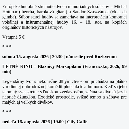
Európske hudobné stretnutie dvoch mimoriadnych sólistov – Michal
Hottmar (theorba, baroková gitara) a Sándor Szaszvárosi (viola da
gamba). Súbor starej hudby sa zameriava na interpretáciu komornej
vokálnej a inštrumentálnej hudby 16. – 18. stor. na kópiách
originálov historických nástrojov.
Vstupné 5 €
* * *
sobota 15. augusta 2026 | 20.30 | námestie pred Rozkvetom
LETNÉ KINO – Bláznivý Marsupilami (Francúzsko, 2026, 99
min)
Legendárny tvor s nekonečne dlhým chvostom prichádza na plátno
v rodinnej dobrodružnej komédii plnej akcie a humoru. Keď sa jeho
tajomný svet stretne s ľudskou zvedavosťou, začína sa divoká jazda
naprieč džungľou. Exotické prostredie, svižné tempo a zábava pre
malých aj veľkých divákov.
* * *
nedeľa 16. augusta 2026 | 19.00 | City Caffe