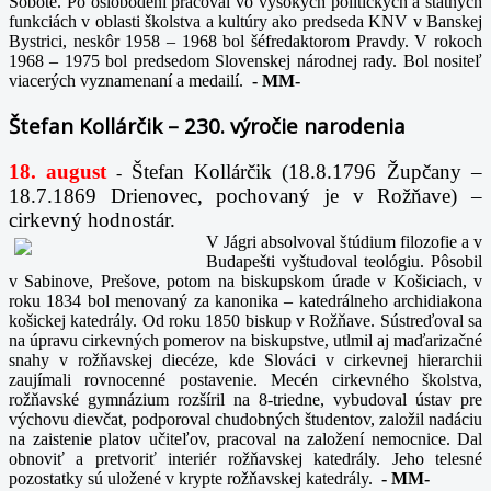
Sobote. Po oslobodení pracoval vo vysokých politických a štátnych
funkciách v oblasti školstva a kultúry ako predseda KNV v Banskej
Bystrici, neskôr 1958 – 1968 bol šéfredaktorom Pravdy. V rokoch
1968 – 1975 bol predsedom Slovenskej národnej rady. Bol nositeľ
viacerých vyznamenaní a medailí.
-
MM-
Štefan Kollárčik – 230. výročie narodenia
18. august
Štefan Kollárčik (18.8.1796 Župčany –
-
18.7.1869 Drienovec, pochovaný je v Rožňave) –
cirkevný hodnostár.
V Jágri absolvoval štúdium filozofie a v
Budapešti vyštudoval teológiu. Pôsobil
v Sabinove, Prešove, potom na biskupskom úrade v Košiciach, v
roku 1834 bol menovaný za kanonika – katedrálneho archidiakona
košickej katedrály. Od roku 1850 biskup v Rožňave. Sústreďoval sa
na úpravu cirkevných pomerov na biskupstve, utlmil aj maďarizačné
snahy v rožňavskej diecéze, kde Slováci v cirkevnej hierarchii
zaujímali rovnocenné postavenie. Mecén cirkevného školstva,
rožňavské gymnázium rozšíril na 8-triedne, vybudoval ústav pre
výchovu dievčat, podporoval chudobných študentov, založil nadáciu
na zaistenie platov učiteľov, pracoval na založení nemocnice. Dal
obnoviť a pretvoriť interiér rožňavskej katedrály. Jeho telesné
pozostatky sú uložené v krypte rožňavskej katedrály.
-
MM-