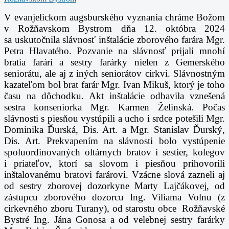
V evanjelickom augsburského vyznania chráme Božom
v Rožňavskom Bystrom d
ňa 12. októbra 2024
sa
uskutočnila slávnosť inštalácie zborového farára Mgr.
Petra Hlavatého. Pozvanie na slávnosť prijali mnohí
bratia farári a sestry farárky nielen z Gemerského
seniorátu, ale aj z iných seniorátov cirkvi. Slávnostným
kazateľom bol brat farár Mgr. Ivan Mikuš, ktorý je toho
času na dôchodku. Akt inštalácie odbavila vznešená
sestra konseniorka Mgr. Karmen Želinská. Počas
slávnosti s piesňou vystúpili a ucho i srdce potešili Mgr.
Dominika Ďurská, Dis. Art. a Mgr. Stanislav Ďurský,
Dis. Art. Prekvapením na slávnosti bolo vystúpenie
spoluordinovaných oltárnych bratov i sestier, kolegov
i priateľov, ktorí sa slovom i piesňou prihovorili
inštalovanému bratovi farárovi. Vzácne slová zazneli aj
od sestry zborovej dozorkyne Marty Lajčákovej, od
zástupcu zborového dozorcu Ing. Viliama Volnu (z
cirkevného zboru Turany), od starostu obce Rožňavské
Bystré Ing. Jána Gonosa a od velebnej sestry farárky