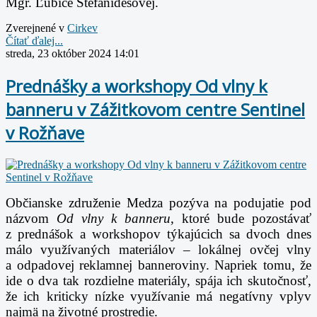
Mgr. Ľubice Štefanidesovej.
Zverejnené v
Cirkev
Čítať ďalej...
streda, 23 október 2024 14:01
Prednášky a workshopy Od vlny k
banneru v Zážitkovom centre Sentinel
v Rožňave
Občianske združenie Medza pozýva na podujatie pod
názvom
Od vlny k banneru
, ktoré bude pozostávať
z prednášok a workshopov týkajúcich sa dvoch dnes
málo využívaných materiálov – lokálnej ovčej vlny
a odpadovej reklamnej banneroviny. Napriek tomu, že
ide o dva tak rozdielne materiály, spája ich skutočnosť,
že ich kriticky nízke využívanie má negatívny vplyv
najmä na životné prostredie.