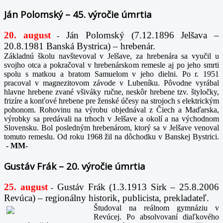
Ján Polomský – 45. výročie úmrtia
20. august
Ján Polomský (7.12.1896 Jelšava –
-
20.8.1981 Banská Bystrica) – hrebenár.
Základnú školu navštevoval v Jelšave, za hrebenára sa vyučil u
svojho otca a pokračoval v hrebenárskom remesle aj po jeho smrti
spolu s matkou a bratom Samuelom v jeho dielni. Po r. 1951
pracoval v magnezitovom závode v Lubeníku. Pôvodne vyrábal
hlavne hrebene zvané všiváky ručne, neskôr hrebene tzv. štyločky,
frizíre a konťové hrebene pre ženské účesy na strojoch s elektrickým
pohonom. Rohovinu na výrobu objednával z Čiech a Maďarska,
výrobky sa predávali na trhoch v Jelšave a okolí a na východnom
Slovensku. Bol posledným hrebenárom, ktorý sa v Jelšave venoval
tomuto remeslu. Od roku 1968 žil na dôchodku v Banskej Bystrici.
-
MM-
Gustáv Frák – 20. výročie úmrtia
25. august
Gustáv Frák
(1.3.1913 Sirk – 25.8.2006
-
Revúca) – regionálny historik, publicista, prekladateľ.
Študoval na reálnom gymnáziu v
Revúcej. Po absolvovaní diaľkového