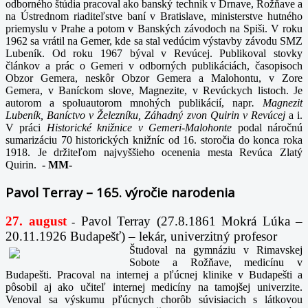
odborného štúdia pracoval ako banský technik v Drnave, Rožňave a
na Ústrednom riaditeľstve baní v Bratislave, ministerstve hutného
priemyslu v Prahe a potom v Banských závodoch na Spiši. V roku
1962 sa vrátil na Gemer, kde sa stal vedúcim výstavby závodu SMZ
Lubeník. Od roku 1967 býval v Revúcej. Publikoval stovky
článkov a prác o Gemeri v odborných publikáciách, časopisoch
Obzor Gemera, neskôr Obzor Gemera a Malohontu, v Zore
Gemera, v Baníckom slove, Magnezite, v Revúckych listoch. Je
autorom a spoluautorom mnohých publikácií, napr
. Magnezit
Lubeník, Baníctvo v Železníku, Záhadný zvon Quirin v Revúcej
a i.
V práci
Historické knižnice v Gemeri-Malohonte
podal náročnú
sumarizáciu 70 historických knižníc od 16. storočia do konca roka
1918. Je držiteľom najvyššieho ocenenia mesta Revúca Zlatý
Quirin.
-
MM-
Pavol Terray – 165. výročie narodenia
27. august
Pavol Terray
(27.8.1861 Mokrá Lúka –
-
20.11.1926 Budapešť) – lekár, univerzitný profesor
Študoval na gymnáziu v Rimavskej
Sobote a Rožňave, medicínu v
Budapešti. Pracoval na internej a pľúcnej klinike v Budapešti a
pôsobil aj ako učiteľ internej medicíny na tamojšej univerzite.
Venoval sa výskumu pľúcnych chorôb súvisiacich s látkovou