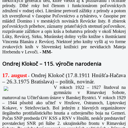
niekoľkých generácií detí, ktoré viedol aj k poznávaniu i ochrane
prírody. Dlhé roky bol členom i funkcionárom poľovníckych
združení v rodnej obci. Literárne pretvoril zážitky z prírody a potom
ich uverejňoval v časopise Poľovníctvo a rybárstvo, v časopise pre
mládež Domino i v mestských novinách Revúcke listy. 8 zbierok
poľovníckych príbehov, záznamy priateľských stretnutí poľovníkov,
rozprávanie zážitkov a opis krás a bohatstva prírody v okolí Mokrej
Lúky, Revúcej, Sirku, Muránskej doliny vyšlo knižne s ilustráciami
Vincenta Blanára z Revúcej. Niektoré jeho knihy vyšli aj vo forme
zvukových kníh v Slovenskej knižnici pre nevidiacich Mateja
Hrebendu v Levoči.
-
MM-
Ondrej Klokoč – 115. výročie narodenia
17. august
Ondrej Klokoč (17.8.1911 Hnúšťa-Hačava
-
– 26.3.1975 Bratislava) – politik, novinár.
V rokoch 1922 – 1927 študoval na
gymnáziu v Rimavskej Sobote,
maturoval na Učiteľskom ústave v Banskej Bystrici. V rokoch 1929
– 1944 pôsobil ako učiteľ v Hrušove, Ostranoch, Liptovskej
Kokave, v Striežovciach. Bol jedným z hlavných organizátorov
ilegálneho protifašistického hnutia a ozbrojeného boja na Gemeri.
Počas SNP predseda OV KSS a RNV v Hnúšti, neskôr predstaviteľ
povstaleckej SNR pri štábe 2. ukrajinského frontu v Rimavskej