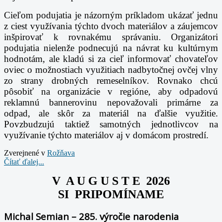
Cieľom podujatia je názorným príkladom ukázať jednu
z ciest využívania týchto dvoch materiálov a záujemcov
inšpirovať k rovnakému správaniu. Organizátori
podujatia nielenže podnecujú na návrat ku kultúrnym
hodnotám, ale kladú si za cieľ informovať chovateľov
oviec o možnostiach využitiach nadbytočnej ovčej vlny
zo strany drobných remeselníkov. Rovnako chcú
pôsobiť na organizácie v regióne, aby odpadovú
reklamnú bannerovinu nepovažovali primárne za
odpad, ale skôr za materiál na ďalšie využitie.
Povzbudzujú taktiež samotných jednotlivcov na
využívanie týchto materiálov aj v domácom prostredí.
Zverejnené v
Rožňava
Čítať ďalej...
V A U G U S T E 2026
SI PRIPOMÍNAME
Michal Semian – 285. výročie narodenia