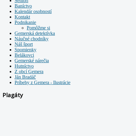
Seniori
Baníctvo
Kalendár osobností
Kontakt
Podnikanie
Pomôžme si
Gemerská detektívka
Náučné chodníky
Náš šport
Spomienky
Belákovci
Gemerské nárečia
Hutníctvo
Z obcí Gemera
Ján Bradáč
Príbehy z Gemera - Ilustrácie
Plagáty