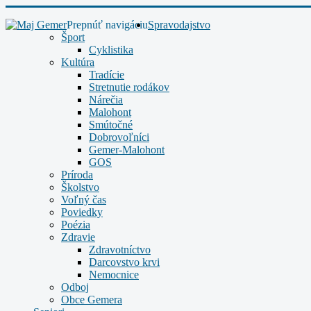
Prepnúť navigáciu
Spravodajstvo
Šport
Cyklistika
Kultúra
Tradície
Stretnutie rodákov
Nárečia
Malohont
Smútočné
Dobrovoľníci
Gemer-Malohont
GOS
Príroda
Školstvo
Voľný čas
Poviedky
Poézia
Zdravie
Zdravotníctvo
Darcovstvo krvi
Nemocnice
Odboj
Obce Gemera