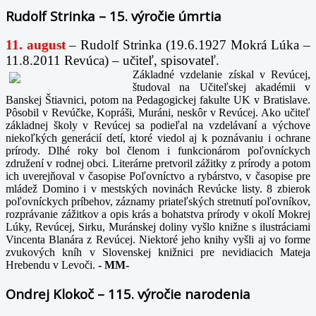
Rudolf Strinka – 15. výročie úmrtia
11. august
– Rudolf Strinka (19.6.1927 Mokrá Lúka –
11.8.2011 Revúca) – učiteľ, spisovateľ.
Základné vzdelanie získal v Revúcej,
študoval na Učiteľskej akadémii v
Banskej Štiavnici, potom na Pedagogickej fakulte UK v Bratislave.
Pôsobil v Revúčke, Kopráši, Muráni, neskôr v Revúcej. Ako učiteľ
základnej školy v Revúcej sa podieľal na vzdelávaní a výchove
niekoľkých generácií detí, ktoré viedol aj k poznávaniu i ochrane
prírody. Dlhé roky bol členom i funkcionárom poľovníckych
združení v rodnej obci. Literárne pretvoril zážitky z prírody a potom
ich uverejňoval v časopise Poľovníctvo a rybárstvo, v časopise pre
mládež Domino i v mestských novinách Revúcke listy. 8 zbierok
poľovníckych príbehov, záznamy priateľských stretnutí poľovníkov,
rozprávanie zážitkov a opis krás a bohatstva prírody v okolí Mokrej
Lúky, Revúcej, Sirku, Muránskej doliny vyšlo knižne s ilustráciami
Vincenta Blanára z Revúcej. Niektoré jeho knihy vyšli aj vo forme
zvukových kníh v Slovenskej knižnici pre nevidiacich Mateja
Hrebendu v Levoči.
-
MM-
Ondrej Klokoč – 115. výročie narodenia