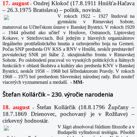
17. august
Ondrej Klokoč (17.8.1911 Hnúšťa-Hačava
-
– 26.3.1975 Bratislava) – politik, novinár.
V rokoch 1922 – 1927 študoval na
gymnáziu v Rimavskej Sobote,
maturoval na Učiteľskom ústave v Banskej Bystrici. V rokoch 1929
– 1944 pôsobil ako učiteľ v Hrušove, Ostranoch, Liptovskej
Kokave, v Striežovciach. Bol jedným z hlavných organizátorov
ilegálneho protifašistického hnutia a ozbrojeného boja na Gemeri.
Počas SNP predseda OV KSS a RNV v Hnúšti, neskôr predstaviteľ
povstaleckej SNR pri štábe 2. ukrajinského frontu v Rimavskej
Sobote. Po oslobodení pracoval vo vysokých politických a štátnych
funkciách v oblasti školstva a kultúry ako predseda KNV v Banskej
Bystrici, neskôr 1958 – 1968 bol šéfredaktorom Pravdy. V rokoch
1968 – 1975 bol predsedom Slovenskej národnej rady. Bol nositeľ
viacerých vyznamenaní a medailí.
-
MM-
Štefan Kollárčik – 230. výročie narodenia
18. august
Štefan Kollárčik (18.8.1796 Župčany –
-
18.7.1869 Drienovec, pochovaný je v Rožňave) –
cirkevný hodnostár.
V Jágri absolvoval štúdium filozofie a v
Budapešti vyštudoval teológiu. Pôsobil