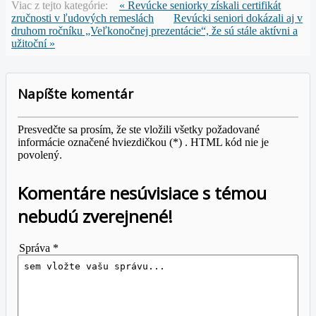
Viac z tejto kategórie:
« Revúcke seniorky získali certifikát
zručnosti v ľudových remeslách
Revúcki seniori dokázali aj v
druhom ročníku „Veľkonočnej prezentácie“, že sú stále aktívni a
užitoční »
Napíšte komentár
Presvedčte sa prosím, že ste vložili všetky požadované
informácie označené hviezdičkou (*) . HTML kód nie je
povolený.
Komentáre nesúvisiace s témou
nebudú zverejnené!
Správa *