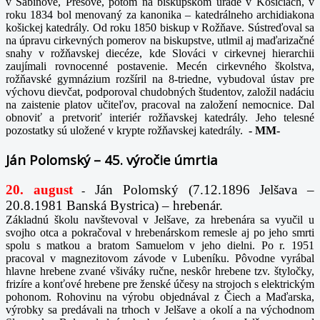
v Sabinove, Prešove, potom na biskupskom úrade v Košiciach, v
roku 1834 bol menovaný za kanonika – katedrálneho archidiakona
košickej katedrály. Od roku 1850 biskup v Rožňave. Sústreďoval sa
na úpravu cirkevných pomerov na biskupstve, utlmil aj maďarizačné
snahy v rožňavskej diecéze, kde Slováci v cirkevnej hierarchii
zaujímali rovnocenné postavenie. Mecén cirkevného školstva,
rožňavské gymnázium rozšíril na 8-triedne, vybudoval ústav pre
výchovu dievčat, podporoval chudobných študentov, založil nadáciu
na zaistenie platov učiteľov, pracoval na založení nemocnice. Dal
obnoviť a pretvoriť interiér rožňavskej katedrály. Jeho telesné
pozostatky sú uložené v krypte rožňavskej katedrály.
-
MM-
Ján Polomský – 45. výročie úmrtia
20. august
Ján Polomský (7.12.1896 Jelšava –
-
20.8.1981 Banská Bystrica) – hrebenár.
Základnú školu navštevoval v Jelšave, za hrebenára sa vyučil u
svojho otca a pokračoval v hrebenárskom remesle aj po jeho smrti
spolu s matkou a bratom Samuelom v jeho dielni. Po r. 1951
pracoval v magnezitovom závode v Lubeníku. Pôvodne vyrábal
hlavne hrebene zvané všiváky ručne, neskôr hrebene tzv. štyločky,
frizíre a konťové hrebene pre ženské účesy na strojoch s elektrickým
pohonom. Rohovinu na výrobu objednával z Čiech a Maďarska,
výrobky sa predávali na trhoch v Jelšave a okolí a na východnom