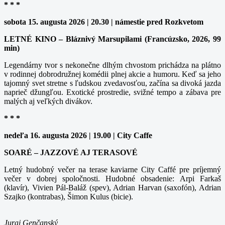
* * *
sobota 15. augusta 2026 | 20.30 | námestie pred Rozkvetom
LETNÉ KINO – Bláznivý Marsupilami (Francúzsko, 2026, 99
min)
Legendárny tvor s nekonečne dlhým chvostom prichádza na plátno
v rodinnej dobrodružnej komédii plnej akcie a humoru. Keď sa jeho
tajomný svet stretne s ľudskou zvedavosťou, začína sa divoká jazda
naprieč džungľou. Exotické prostredie, svižné tempo a zábava pre
malých aj veľkých divákov.
* * *
nedeľa 16. augusta 2026 | 19.00 | City Caffe
SOARÉ – JAZZOVÉ AJ TERASOVÉ
Letný hudobný večer na terase kaviarne City Caffé pre príjemný
večer v dobrej spoločnosti. Hudobné obsadenie: Arpi Farkaš
(klavír), Vivien Pál-Baláž (spev), Adrian Harvan (saxofón), Adrian
Szajko (kontrabas), Šimon Kulus (bicie).
Juraj Genčanský