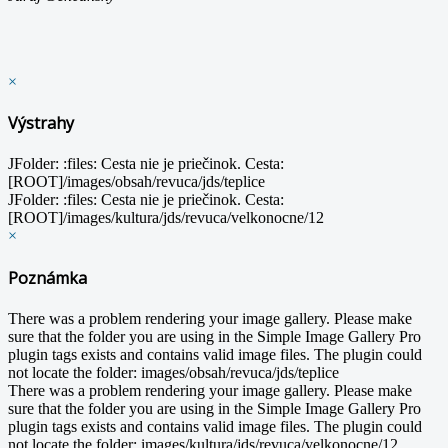
×
Výstrahy
JFolder: :files: Cesta nie je priečinok. Cesta:
[ROOT]/images/obsah/revuca/jds/teplice
JFolder: :files: Cesta nie je priečinok. Cesta:
[ROOT]/images/kultura/jds/revuca/velkonocne/12
×
Poznámka
There was a problem rendering your image gallery. Please make
sure that the folder you are using in the Simple Image Gallery Pro
plugin tags exists and contains valid image files. The plugin could
not locate the folder: images/obsah/revuca/jds/teplice
There was a problem rendering your image gallery. Please make
sure that the folder you are using in the Simple Image Gallery Pro
plugin tags exists and contains valid image files. The plugin could
not locate the folder: images/kultura/jds/revuca/velkonocne/12