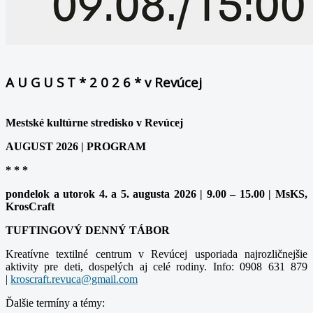
A U G U S T * 2 0 2 6 * v Revúcej
Mestské kultúrne stredisko v Revúcej
AUGUST 2026 | PROGRAM
* * *
pondelok a utorok 4. a 5. augusta 2026 | 9.00 – 15.00 | MsKS,
KrosCraft
TUFTINGOVÝ DENNÝ TÁBOR
Kreatívne textilné centrum v Revúcej usporiada najrozličnejšie
aktivity pre deti, dospelých aj celé rodiny. Info: 0908 631 879
|
Ďalšie termíny a témy: