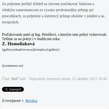
Za príjemne prežitý týždeň sa chceme poďakovať lekárom a
všetkým zamestnancom za vysoko profesionálny prístup pri
procedúrach, za príjemný a ústretový prístup obsluhe v jedálni a na
recepciách.
Poďakovanie patrí aj Ing. Petrášovi, s ktorým sme pobyt vybavovali.
Tešíme sa na pobyt i v budúcom roku.
Z. Homoliaková
{gallery}obsah/revuca/jds/teplice{/gallery}
{jcomments on}
Čítať
3647
krát
Naposledy zmenené streda, 21 október 2015 10:43
Zverejnené v
Revúca