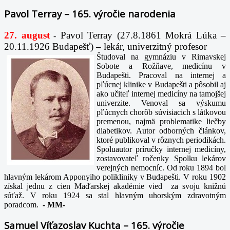
Pavol Terray – 165. výročie narodenia
27. august
Pavol Terray
(27.8.1861 Mokrá Lúka –
-
20.11.1926 Budapešť) – lekár, univerzitný profesor
Študoval na gymnáziu v Rimavskej
Sobote a Rožňave, medicínu v
Budapešti. Pracoval na internej a
pľúcnej klinike v Budapešti a pôsobil aj
ako učiteľ internej medicíny na tamojšej
univerzite. Venoval sa výskumu
pľúcnych chorôb súvisiacich s látkovou
premenou, najmä problematike liečby
diabetikov. Autor odborných článkov,
ktoré publikoval v rôznych periodikách.
Spoluautor príručky internej medicíny,
zostavovateľ ročenky Spolku lekárov
verejných nemocníc. Od roku 1894 bol
hlavným lekárom Apponyiho polikliniky v Budapešti. V roku 1902
získal jednu z cien Maďarskej akadémie vied za svoju knižnú
súťaž. V roku 1924 sa stal hlavným uhorským zdravotným
poradcom.
-
MM-
Samuel Víťazoslav Kuchta – 165. výročie