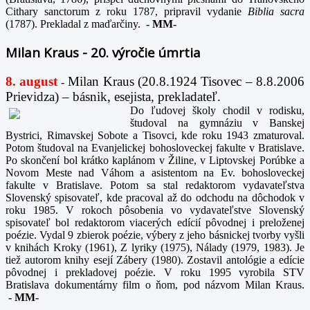
Cithary sanctorum z roku 1787, pripravil vydanie
Biblia sacra
(1787). Prekladal z maďarčiny.
-
MM-
Milan Kraus - 20. výročie úmrtia
8. august
Milan Kraus (20.8.1924 Tisovec – 8.8.2006
-
Prievidza) – básnik, esejista, prekladateľ.
Do ľudovej školy chodil v rodisku,
študoval na gymnáziu v Banskej
Bystrici, Rimavskej Sobote a Tisovci, kde roku 1943 zmaturoval.
Potom študoval na Evanjelickej bohosloveckej fakulte v Bratislave.
Po skončení bol krátko kaplánom v Žiline, v Liptovskej Porúbke a
Novom Meste nad Váhom a asistentom na Ev. bohosloveckej
fakulte v Bratislave. Potom sa stal redaktorom vydavateľstva
Slovenský spisovateľ, kde pracoval až do odchodu na dôchodok v
roku 1985. V rokoch pôsobenia vo vydavateľstve Slovenský
spisovateľ bol redaktorom viacerých edícií pôvodnej i preloženej
poézie. Vydal 9 zbierok poézie, výbery z jeho básnickej tvorby vyšli
v knihách Kroky (1961), Z lyriky (1975), Nálady (1979, 1983). Je
tiež autorom knihy esejí Zábery (1980). Zostavil antológie a edície
pôvodnej i prekladovej poézie. V roku 1995 vyrobila STV
Bratislava dokumentárny film o ňom, pod názvom Milan Kraus.
-
MM-