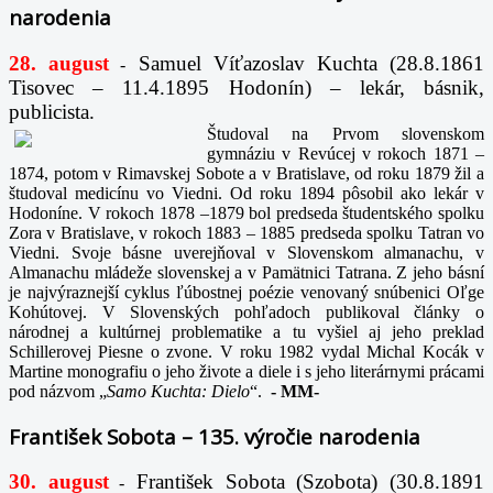
narodenia
28. august
Samuel Víťazoslav Kuchta (28.8.1861
-
Tisovec – 11.4.1895 Hodonín) – lekár, básnik,
publicista.
Študoval na Prvom slovenskom
gymnáziu v Revúcej v rokoch 1871 –
1874, potom v Rimavskej Sobote a v Bratislave, od roku 1879 žil a
študoval medicínu vo Viedni. Od roku 1894 pôsobil ako lekár v
Hodoníne. V rokoch 1878 –1879 bol predseda študentského spolku
Zora v Bratislave, v rokoch 1883 – 1885 predseda spolku Tatran vo
Viedni. Svoje básne uverejňoval v Slovenskom almanachu, v
Almanachu mládeže slovenskej a v Pamätnici Tatrana. Z jeho básní
je najvýraznejší cyklus ľúbostnej poézie venovaný snúbenici Oľge
Kohútovej. V Slovenských pohľadoch publikoval články o
národnej a kultúrnej problematike a tu vyšiel aj jeho preklad
Schillerovej Piesne o zvone. V roku 1982 vydal Michal Kocák v
Martine monografiu o jeho živote a diele i s jeho literárnymi prácami
pod názvom „
Samo Kuchta: Dielo
“.
-
MM-
František Sobota – 135. výročie narodenia
30. august
František Sobota (Szobota) (30.8.1891
-