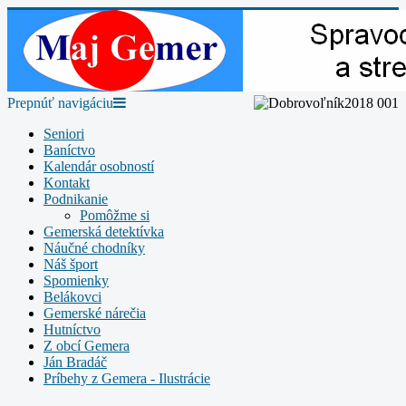
Prepnúť navigáciu
Seniori
Baníctvo
Kalendár osobností
Kontakt
Podnikanie
Pomôžme si
Gemerská detektívka
Náučné chodníky
Náš šport
Spomienky
Belákovci
Gemerské nárečia
Hutníctvo
Z obcí Gemera
Ján Bradáč
Príbehy z Gemera - Ilustrácie