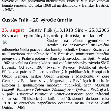
Slovensku. Bol posledným hrebenárom, ktorý sa v Jelšave venoval
tomuto remeslu. Od roku 1968 žil na dôchodku v Banskej Bystrici.
-
MM-
Gustáv Frák – 20. výročie úmrtia
25. august
Gustáv Frák
(1.3.1913 Sirk – 25.8.2006
-
Revúca) – regionálny historik, publicista, prekladateľ.
Študoval na reálnom gymnáziu v
Revúcej. Po absolvovaní diaľkového
odborného štúdia pracoval ako banský technik v Drnave, Rožňave a
na Ústrednom riaditeľstve baní v Bratislave, ministerstve hutného
priemyslu v Prahe a potom v Banských závodoch na Spiši. V roku
1962 sa vrátil na Gemer, kde sa stal vedúcim výstavby závodu SMZ
Lubeník. Od roku 1967 býval v Revúcej. Publikoval stovky
článkov a prác o Gemeri v odborných publikáciách, časopisoch
Obzor Gemera, neskôr Obzor Gemera a Malohontu, v Zore
Gemera, v Baníckom slove, Magnezite, v Revúckych listoch. Je
autorom a spoluautorom mnohých publikácií, napr
. Magnezit
Lubeník, Baníctvo v Železníku, Záhadný zvon Quirin v Revúcej
a i.
V práci
Historické knižnice v Gemeri-Malohonte
podal náročnú
sumarizáciu 70 historických knižníc od 16. storočia do konca roka
1918. Je držiteľom najvyššieho ocenenia mesta Revúca Zlatý
Quirin.
-
MM-