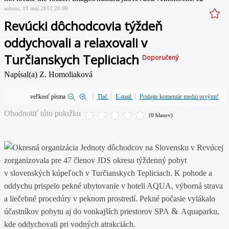
sobota, 19 máj 2012 20:08
Revúcki dôchodcovia týždeň
oddychovali a relaxovali v
Turčianskych Tepliciach
Doporučený
Napísal(a) Z. Homoliaková
veľkosť písma
Tlač
E-mail
Pridajte komentár medzi prvými!
Ohodnotiť túto položku
(0 hlasov)
Okresná organizácia Jednoty dôchodcov na Slovensku v Revúcej
zorganizovala pre 47 členov JDS okresu týždenný pobyt
v slovenských kúpeľoch v Turčianskych Tepliciach. K pohode a
oddychu prispelo pekné ubytovanie v hoteli AQUA, výborná strava
a liečebné procedúry v peknom prostredí. Pekné počasie vylákalo
&
účastníkov pobytu aj do vonkajších priestorov SPA
Aquaparku,
kde oddychovali pri vodných atrakciách.