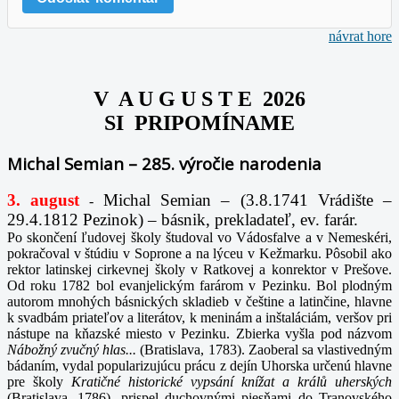
návrat hore
V A U G U S T E 2026
SI PRIPOMÍNAME
Michal Semian – 285. výročie narodenia
3. august
Michal Semian – (3.8.1741 Vrádište –
-
29.4.1812 Pezinok) – básnik, prekladateľ, ev. farár.
Po skončení ľudovej školy študoval vo Vádosfalve a v Nemeskéri,
pokračoval v štúdiu v Soprone a na lýceu v Kežmarku. Pôsobil ako
rektor latinskej cirkevnej školy v Ratkovej a konrektor v Prešove.
Od roku 1782 bol evanjelickým farárom v Pezinku. Bol plodným
autorom mnohých básnických skladieb v češtine a latinčine, hlavne
k svadbám priateľov a literátov, k meninám a inštaláciám, veršov pri
nástupe na kňazské miesto v Pezinku. Zbierka vyšla pod názvom
Nábožný zvučný hlas...
(Bratislava, 1783). Zaoberal sa vlastivedným
bádaním, vydal popularizujúcu prácu z dejín Uhorska určenú hlavne
pre školy
Kratičné historické vypsání knížat a králů uherských
(Bratislava, 1786), prispel duchovnými piesňami do Tranovského