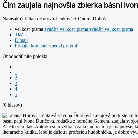
Čím zaujala najnovšia zbierka básní I
Napísal(a) Tatiana Hurová-Lenková + Ondrej Doboš
veľkosť písma
zväčšiť veľkosť písma
zväčšiť veľkosť písma
Tlač
E-mail
Pridajte komentár medzi prvými!
Ohodnotiť túto položku
1
2
3
4
5
(0 hlasov)
básní pani Ivona Ďuričová, rodáčka z horného Gemera, zaujala svojo
A je to veru tak. Autorka si ju vybrala za krstnú mamu jej najnovšej 
literárneho kritika, lebo je dušou i profesiou hudobníčka, je dobré vy