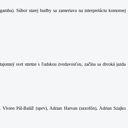
gamba). Súbor starej hudby sa zameriava na interpretáciu komornej
ajomný svet stretne s ľudskou zvedavosťou, začína sa divoká jazda
, Vivien Pál-Baláž (spev), Adrian Harvan (saxofón), Adrian Szajko