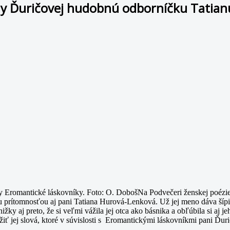
vony Ďuričovej hudobnú odborníčku Tati
Na Podvečeri ženskej poézie 
u prítomnosťou aj pani Tatiana Hurová-Lenková. Už jej meno dáva šípi
knižky aj preto, že si veľmi vážila jej otca ako básnika a obľúbila si 
užiť jej slová, ktoré v súvislosti s Eromantickými láskovníkmi pani Ďuri