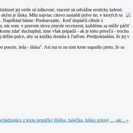
ktoré jej verše sú laškovné, viaceré sú odvážne eroticky ladené,
u - akým je láska. Mňa najviac citovo zasiahli práve tie, v ktorých sa
né. Napríklad básne: Predsavzatie, Keď doplačú cibule z
jem, nie som v pravom slova zmysle recenzent, každému sa môže páčiť
ekomu zdať duchaplná, mne však pripadá - ak je toho priveľa - trochu
j držím palce, aby sa knižka dostala k ľuďom. Predpokladám, že jej v
poezie, leda - láska". Asi ma to na tom krste napadlo preto, že sa
chádzajúce z textu pesničky Hájku, háječku, hájku zelený ..., ale... »