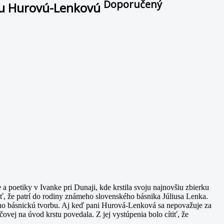
Doporučený
anu Hurovú-Lenkovú
a poetiky v Ivanke pri Dunaji, kde krstila svoju najnovšiu zbierku
ť, že patrí do rodiny známeho slovenského básnika Júliusa Lenka.
aj jeho básnickú tvorbu. Aj keď pani Hurová-Lenková sa nepovažuje za
čovej na úvod krstu povedala. Z jej vystúpenia bolo cítiť, že