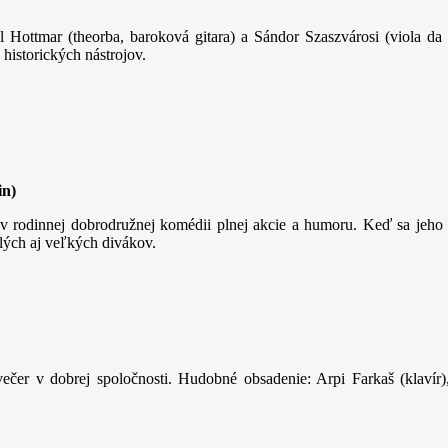
 Hottmar (theorba, baroková gitara) a Sándor Szaszvárosi (viola da 
 historických nástrojov.
in)
 rodinnej dobrodružnej komédii plnej akcie a humoru. Keď sa jeho t
lých aj veľkých divákov.
ečer v dobrej spoločnosti. Hudobné obsadenie: Arpi Farkaš (klavír)