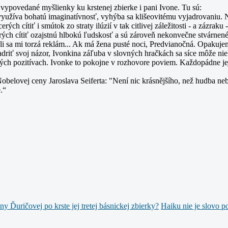
m vypovedané myšlienky ku krstenej zbierke i pani Ivone. Tu sú:
yužíva bohatú imaginatívnosť, vyhýba sa klišeovitému vyjadrovaniu. Nie
rých cítiť i smútok zo straty ilúzií v tak citlivej záležitosti - a zázrak
ktorých cítiť ozajstnú hlbokú ľudskosť a sú zároveň nekonvečne stvárne
ali sa mi torzá reklám... Ak má žena pusté noci, Predvianočná. Opaku
adriť svoj názor, Ivonkina záľuba v slovných hračkách sa síce môže ni
 tých pozitívach. Ivonke to pokojne v rozhovore poviem. Každopádne je
lovej ceny Jaroslava Seiferta: "Není nic krásnějšího, než hudba nebo 
e.“
 Ďuričovej po krste jej tretej básnickej zbierky?
Haiku nie je slovo po