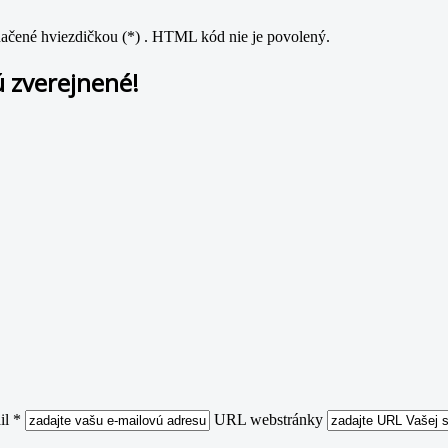
značené hviezdičkou (*) . HTML kód nie je povolený.
 zverejnené!
il *
URL webstránky