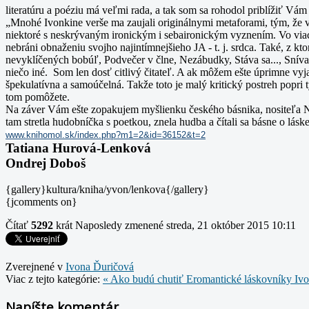
literatúru a poéziu má veľmi rada, a tak som sa rohodol priblížiť Vá
„Mnohé Ivonkine verše ma zaujali originálnymi metaforami, tým, že v
niektoré s neskrývaným ironickým i sebaironickým vyznením.
Vo viace
nebráni obnaženiu svojho najintímnejšieho JA - t. j. srdca. Také, z 
nevyklíčených bobúľ, Podvečer v člne, Nezábudky, Stáva sa..., Snív
niečo iné. Som len dosť citlivý čitateľ. A ak môžem ešte úprimne vyj
špekulatívna a samoúčelná. Takže toto je malý kritický postreh popri
tom pomôžete.
Na záver Vám ešte zopakujem myšlienku českého básnika, nositeľa Nobe
tam stretla hudobníčka s poetkou, znela hudba a čítali sa básne o lásk
www.knihomol.sk/index.php?m1=
2&id=36152&t=2
Tatiana Hurová-Lenková
Ondrej Doboš
{gallery}kultura/kniha/yvon/lenkova{/gallery}
{jcomments on}
Čítať
5292
krát
Naposledy zmenené streda, 21 október 2015 10:11
Zverejnené v
Ivona Ďuričová
Viac z tejto kategórie:
« Ako budú chutiť Eromantické láskovníky Ivony
Napíšte komentár