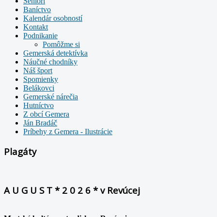
Seniori
Baníctvo
Kalendár osobností
Kontakt
Podnikanie
Pomôžme si
Gemerská detektívka
Náučné chodníky
Náš šport
Spomienky
Belákovci
Gemerské nárečia
Hutníctvo
Z obcí Gemera
Ján Bradáč
Príbehy z Gemera - Ilustrácie
Plagáty
A U G U S T * 2 0 2 6 * v Revúcej