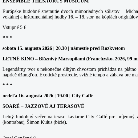
ENSEMBLE THESAURUS MUSICUM
Európske hudobné stretnutie dvoch mimoriadnych sólistov – Michal
vokálnej a inštrumentálnej hudby 16. – 18. stor. na kópiách originálov
Vstupné 5 €
* * *
sobota 15. augusta 2026 | 20.30 | námestie pred Rozkvetom
LETNÉ KINO – Bláznivý Marsupilami (Francúzsko, 2026, 99 m
Legendárny tvor s nekonečne dlhým chvostom prichádza na plátno v
naprieč džungľou. Exotické prostredie, svižné tempo a zábava pre ma
* * *
nedeľa 16. augusta 2026 | 19.00 | City Caffe
SOARÉ – JAZZOVÉ AJ TERASOVÉ
Letný hudobný večer na terase kaviarne City Caffé pre príjemný v
(kontrabas), Šimon Kulus (bicie).