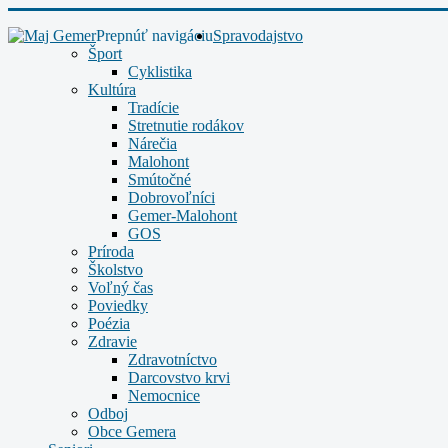
Prepnúť navigáciu
Spravodajstvo
Šport
Cyklistika
Kultúra
Tradície
Stretnutie rodákov
Nárečia
Malohont
Smútočné
Dobrovoľníci
Gemer-Malohont
GOS
Príroda
Školstvo
Voľný čas
Poviedky
Poézia
Zdravie
Zdravotníctvo
Darcovstvo krvi
Nemocnice
Odboj
Obce Gemera