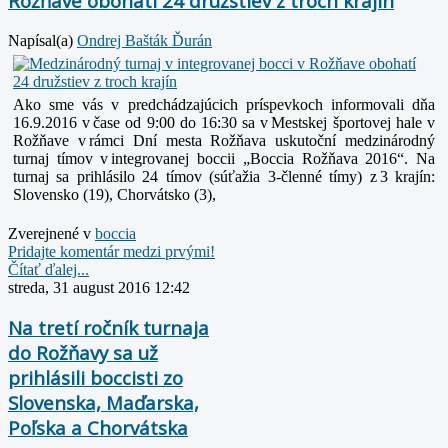
Rožňave obohatí 24 družstiev z troch krajín
Napísal(a)
Ondrej Bašták Ďurán
Ako sme vás v predchádzajúcich príspevkoch informovali dňa
16.9.2016 v čase od 9:00 do 16:30 sa v Mestskej športovej hale v
Rožňave v rámci Dní mesta Rožňava uskutoční medzinárodný
turnaj tímov v integrovanej boccii „Boccia Rožňava 2016“. Na
turnaj sa prihlásilo 24 tímov (súťažia 3-členné tímy) z 3 krajín:
Slovensko (19), Chorvátsko (3),
Zverejnené v
boccia
Pridajte komentár medzi prvými!
Čítať ďalej...
streda, 31 august 2016 12:42
Na tretí ročník turnaja
do Rožňavy sa už
prihlásili boccisti zo
Slovenska, Maďarska,
Poľska a Chorvátska