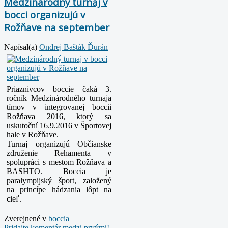
Medzinárodný turnaj v
bocci organizujú v
Rožňave na september
Napísal(a)
Ondrej Bašták Ďurán
Priaznivcov boccie čaká 3.
ročník Medzinárodného turnaja
tímov v integrovanej boccii
Rožňava 2016, ktorý sa
uskutoční 16.9.2016 v Športovej
hale v Rožňave.
Turnaj organizujú Občianske
združenie Rehamenta v
spolupráci s mestom Rožňava a
BASHTO.
Boccia je
paralympijský šport, založený
na princípe hádzania lôpt na
cieľ.
Zverejnené v
boccia
Pridajte komentár medzi prvými!