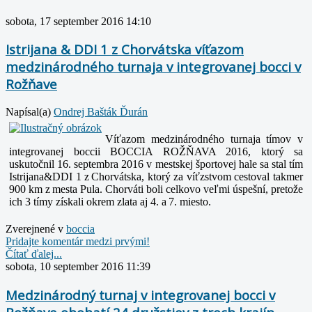
sobota, 17 september 2016 14:10
Istrijana & DDI 1 z Chorvátska víťazom
medzinárodného turnaja v integrovanej bocci v
Rožňave
Napísal(a)
Ondrej Bašták Ďurán
Víťazom medzinárodného turnaja tímov v
integrovanej boccii BOCCIA ROŽŇAVA 2016, ktorý sa
uskutočnil 16. septembra 2016 v mestskej športovej hale sa stal tím
Istrijana&DDI 1 z Chorvátska, ktorý za víťzstvom cestoval takmer
900 km z mesta Pula. Chorváti boli celkovo veľmi úspešní, pretože
ich 3 tímy získali okrem zlata aj 4. a 7. miesto.
Zverejnené v
boccia
Pridajte komentár medzi prvými!
Čítať ďalej...
sobota, 10 september 2016 11:39
Medzinárodný turnaj v integrovanej bocci v