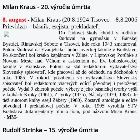
Milan Kraus - 20. výročie úmrtia
8. august
Milan Kraus (20.8.1924 Tisovec – 8.8.2006
-
Prievidza) – básnik, esejista, prekladateľ.
Do ľudovej školy chodil v rodisku,
študoval na gymnáziu v Banskej
Bystrici, Rimavskej Sobote a Tisovci, kde roku 1943 zmaturoval.
Potom študoval na Evanjelickej bohosloveckej fakulte v Bratislave.
Po skončení bol krátko kaplánom v Žiline, v Liptovskej Porúbke a
Novom Meste nad Váhom a asistentom na Ev. bohosloveckej
fakulte v Bratislave. Potom sa stal redaktorom vydavateľstva
Slovenský spisovateľ, kde pracoval až do odchodu na dôchodok v
roku 1985. V rokoch pôsobenia vo vydavateľstve Slovenský
spisovateľ bol redaktorom viacerých edícií pôvodnej i preloženej
poézie. Vydal 9 zbierok poézie, výbery z jeho básnickej tvorby vyšli
v knihách Kroky (1961), Z lyriky (1975), Nálady (1979, 1983). Je
tiež autorom knihy esejí Zábery (1980). Zostavil antológie a edície
pôvodnej i prekladovej poézie. V roku 1995 vyrobila STV
Bratislava dokumentárny film o ňom, pod názvom Milan Kraus.
-
MM-
Rudolf Strinka – 15. výročie úmrtia