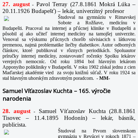
27. august
Pavol Terray
(27.8.1861 Mokrá Lúka –
-
20.11.1926 Budapešť) – lekár, univerzitný profesor
Študoval na gymnáziu v Rimavskej
Sobote a Rožňave, medicínu v
Budapešti. Pracoval na internej a pľúcnej klinike v Budapešti a
pôsobil aj ako učiteľ internej medicíny na tamojšej univerzite.
Venoval sa výskumu pľúcnych chorôb súvisiacich s látkovou
premenou, najmä problematike liečby diabetikov. Autor odborných
článkov, ktoré publikoval v rôznych periodikách. Spoluautor
príručky internej medicíny, zostavovateľ ročenky Spolku lekárov
verejných nemocníc. Od roku 1894 bol hlavným lekárom
Apponyiho polikliniky v Budapešti. V roku 1902 získal jednu z cien
Maďarskej akadémie vied za svoju knižnú súťaž. V roku 1924 sa
stal hlavným uhorským zdravotným poradcom.
-
MM-
Samuel Víťazoslav Kuchta – 165. výročie
narodenia
28. august
Samuel Víťazoslav Kuchta (28.8.1861
-
Tisovec – 11.4.1895 Hodonín) – lekár, básnik,
publicista.
Študoval na Prvom slovenskom
gymnáziu v Revúcej v rokoch 1871 –