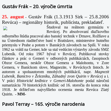
Gustáv Frák – 20. výročie úmrtia
25. august
Gustáv Frák
(1.3.1913 Sirk – 25.8.2006
-
Revúca) – regionálny historik, publicista, prekladateľ.
Študoval na reálnom gymnáziu v
Revúcej. Po absolvovaní diaľkového
odborného štúdia pracoval ako banský technik v Drnave, Rožňave a
na Ústrednom riaditeľstve baní v Bratislave, ministerstve hutného
priemyslu v Prahe a potom v Banských závodoch na Spiši. V roku
1962 sa vrátil na Gemer, kde sa stal vedúcim výstavby závodu SMZ
Lubeník. Od roku 1967 býval v Revúcej. Publikoval stovky
článkov a prác o Gemeri v odborných publikáciách, časopisoch
Obzor Gemera, neskôr Obzor Gemera a Malohontu, v Zore
Gemera, v Baníckom slove, Magnezite, v Revúckych listoch. Je
autorom a spoluautorom mnohých publikácií, napr
. Magnezit
Lubeník, Baníctvo v Železníku, Záhadný zvon Quirin v Revúcej
a i.
V práci
Historické knižnice v Gemeri-Malohonte
podal náročnú
sumarizáciu 70 historických knižníc od 16. storočia do konca roka
1918. Je držiteľom najvyššieho ocenenia mesta Revúca Zlatý
Quirin.
-
MM-
Pavol Terray – 165. výročie narodenia