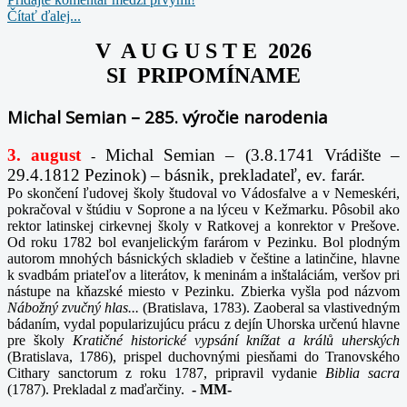
Čítať ďalej...
V A U G U S T E 2026
SI PRIPOMÍNAME
Michal Semian – 285. výročie narodenia
3. august
Michal Semian – (3.8.1741 Vrádište –
-
29.4.1812 Pezinok) – básnik, prekladateľ, ev. farár.
Po skončení ľudovej školy študoval vo Vádosfalve a v Nemeskéri,
pokračoval v štúdiu v Soprone a na lýceu v Kežmarku. Pôsobil ako
rektor latinskej cirkevnej školy v Ratkovej a konrektor v Prešove.
Od roku 1782 bol evanjelickým farárom v Pezinku. Bol plodným
autorom mnohých básnických skladieb v češtine a latinčine, hlavne
k svadbám priateľov a literátov, k meninám a inštaláciám, veršov pri
nástupe na kňazské miesto v Pezinku. Zbierka vyšla pod názvom
Nábožný zvučný hlas...
(Bratislava, 1783). Zaoberal sa vlastivedným
bádaním, vydal popularizujúcu prácu z dejín Uhorska určenú hlavne
pre školy
Kratičné historické vypsání knížat a králů uherských
(Bratislava, 1786), prispel duchovnými piesňami do Tranovského
Cithary sanctorum z roku 1787, pripravil vydanie
Biblia sacra
(1787). Prekladal z maďarčiny.
-
MM-