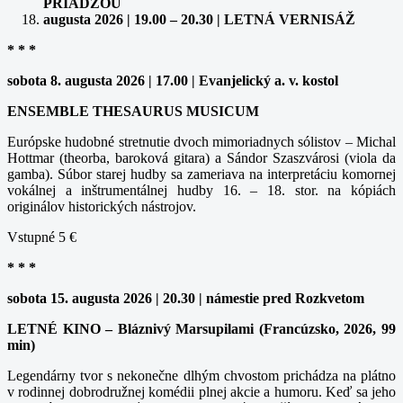
PRIADZOU
augusta 2026 | 19.00 – 20.30 | LETNÁ VERNISÁŽ
* * *
sobota 8. augusta 2026 | 17.00 | Evanjelický a. v. kostol
ENSEMBLE THESAURUS MUSICUM
Európske hudobné stretnutie dvoch mimoriadnych sólistov – Michal
Hottmar (theorba, baroková gitara) a Sándor Szaszvárosi (viola da
gamba). Súbor starej hudby sa zameriava na interpretáciu komornej
vokálnej a inštrumentálnej hudby 16. – 18. stor. na kópiách
originálov historických nástrojov.
Vstupné 5 €
* * *
sobota 15. augusta 2026 | 20.30 | námestie pred Rozkvetom
LETNÉ KINO – Bláznivý Marsupilami (Francúzsko, 2026, 99
min)
Legendárny tvor s nekonečne dlhým chvostom prichádza na plátno
v rodinnej dobrodružnej komédii plnej akcie a humoru. Keď sa jeho