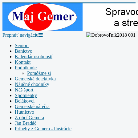
Prepnúť navigáciu
Seniori
Baníctvo
Kalendár osobností
Kontakt
Podnikanie
Pomôžme si
Gemerská detektívka
Náučné chodníky
Náš šport
Spomienky
Belákovci
Gemerské nárečia
Hutníctvo
Z obcí Gemera
Ján Bradáč
Príbehy z Gemera - Ilustrácie