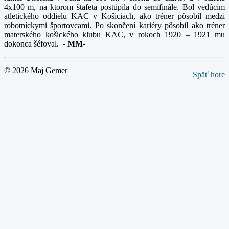
4x100 m, na ktorom štafeta postúpila do semifinále. Bol vedúcim
atletického oddielu KAC v Košiciach, ako tréner pôsobil medzi
robotníckymi športovcami. Po skončení kariéry pôsobil ako tréner
materského košického klubu KAC, v rokoch 1920 – 1921 mu
dokonca šéfoval.
-
MM-
© 2026 Maj Gemer
Späť hore