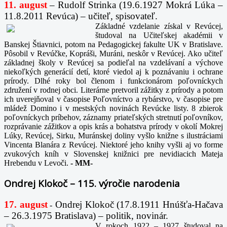
11. august
– Rudolf Strinka (19.6.1927 Mokrá Lúka –
11.8.2011 Revúca) – učiteľ, spisovateľ.
Základné vzdelanie získal v Revúcej,
študoval na Učiteľskej akadémii v
Banskej Štiavnici, potom na Pedagogickej fakulte UK v Bratislave.
Pôsobil v Revúčke, Kopráši, Muráni, neskôr v Revúcej. Ako učiteľ
základnej školy v Revúcej sa podieľal na vzdelávaní a výchove
niekoľkých generácií detí, ktoré viedol aj k poznávaniu i ochrane
prírody. Dlhé roky bol členom i funkcionárom poľovníckych
združení v rodnej obci. Literárne pretvoril zážitky z prírody a potom
ich uverejňoval v časopise Poľovníctvo a rybárstvo, v časopise pre
mládež Domino i v mestských novinách Revúcke listy. 8 zbierok
poľovníckych príbehov, záznamy priateľských stretnutí poľovníkov,
rozprávanie zážitkov a opis krás a bohatstva prírody v okolí Mokrej
Lúky, Revúcej, Sirku, Muránskej doliny vyšlo knižne s ilustráciami
Vincenta Blanára z Revúcej. Niektoré jeho knihy vyšli aj vo forme
zvukových kníh v Slovenskej knižnici pre nevidiacich Mateja
Hrebendu v Levoči.
-
MM-
Ondrej Klokoč – 115. výročie narodenia
17. august
Ondrej Klokoč (17.8.1911 Hnúšťa-Hačava
-
– 26.3.1975 Bratislava) – politik, novinár.
V rokoch 1922 – 1927 študoval na