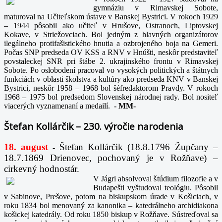
gymnáziu v Rimavskej Sobote,
maturoval na Učiteľskom ústave v Banskej Bystrici. V rokoch 1929
– 1944 pôsobil ako učiteľ v Hrušove, Ostranoch, Liptovskej
Kokave, v Striežovciach. Bol jedným z hlavných organizátorov
ilegálneho protifašistického hnutia a ozbrojeného boja na Gemeri.
Počas SNP predseda OV KSS a RNV v Hnúšti, neskôr predstaviteľ
povstaleckej SNR pri štábe 2. ukrajinského frontu v Rimavskej
Sobote. Po oslobodení pracoval vo vysokých politických a štátnych
funkciách v oblasti školstva a kultúry ako predseda KNV v Banskej
Bystrici, neskôr 1958 – 1968 bol šéfredaktorom Pravdy. V rokoch
1968 – 1975 bol predsedom Slovenskej národnej rady. Bol nositeľ
viacerých vyznamenaní a medailí.
-
MM-
Štefan Kollárčik – 230. výročie narodenia
18. august
Štefan Kollárčik (18.8.1796 Župčany –
-
18.7.1869 Drienovec, pochovaný je v Rožňave) –
cirkevný hodnostár.
V Jágri absolvoval štúdium filozofie a v
Budapešti vyštudoval teológiu. Pôsobil
v Sabinove, Prešove, potom na biskupskom úrade v Košiciach, v
roku 1834 bol menovaný za kanonika – katedrálneho archidiakona
košickej katedrály. Od roku 1850 biskup v Rožňave. Sústreďoval sa