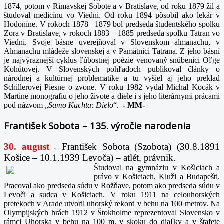
1874, potom v Rimavskej Sobote a v Bratislave, od roku 1879 žil a
študoval medicínu vo Viedni. Od roku 1894 pôsobil ako lekár v
Hodoníne. V rokoch 1878 –1879 bol predseda študentského spolku
Zora v Bratislave, v rokoch 1883 – 1885 predseda spolku Tatran vo
Viedni. Svoje básne uverejňoval v Slovenskom almanachu, v
Almanachu mládeže slovenskej a v Pamätnici Tatrana. Z jeho básní
je najvýraznejší cyklus ľúbostnej poézie venovaný snúbenici Oľge
Kohútovej. V Slovenských pohľadoch publikoval články o
národnej a kultúrnej problematike a tu vyšiel aj jeho preklad
Schillerovej Piesne o zvone. V roku 1982 vydal Michal Kocák v
Martine monografiu o jeho živote a diele i s jeho literárnymi prácami
pod názvom „
Samo Kuchta: Dielo
“.
-
MM-
František Sobota – 135. výročie narodenia
30. august
František Sobota (Szobota) (30.8.1891
-
Košice – 10.1.1939 Levoča) – atlét, právnik.
Študoval na gymnáziu v Košiciach a
právo v Košiciach, Kluži a Budapešti.
Pracoval ako predseda súdu v Rožňave, potom ako predseda súdu v
Levoči a sudca v Košiciach. V roku 1911 na celouhorských
pretekoch v Arade utvoril uhorský rekord v behu na 100 metrov. Na
Olympijských hrách 1912 v Štokholme reprezentoval Slovensko v
rámci Uhorska v behu na 100 m, v skoku do diaľky a v štafete