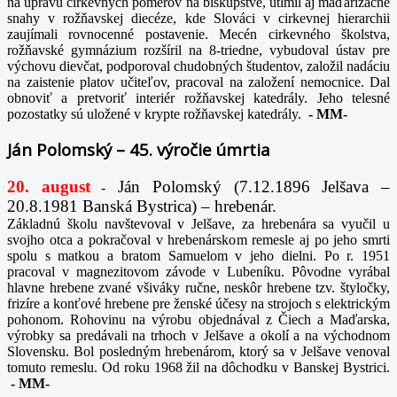
na úpravu cirkevných pomerov na biskupstve, utlmil aj maďarizačné
snahy v rožňavskej diecéze, kde Slováci v cirkevnej hierarchii
zaujímali rovnocenné postavenie. Mecén cirkevného školstva,
rožňavské gymnázium rozšíril na 8-triedne, vybudoval ústav pre
výchovu dievčat, podporoval chudobných študentov, založil nadáciu
na zaistenie platov učiteľov, pracoval na založení nemocnice. Dal
obnoviť a pretvoriť interiér rožňavskej katedrály. Jeho telesné
pozostatky sú uložené v krypte rožňavskej katedrály.
-
MM-
Ján Polomský – 45. výročie úmrtia
20. august
Ján Polomský (7.12.1896 Jelšava –
-
20.8.1981 Banská Bystrica) – hrebenár.
Základnú školu navštevoval v Jelšave, za hrebenára sa vyučil u
svojho otca a pokračoval v hrebenárskom remesle aj po jeho smrti
spolu s matkou a bratom Samuelom v jeho dielni. Po r. 1951
pracoval v magnezitovom závode v Lubeníku. Pôvodne vyrábal
hlavne hrebene zvané všiváky ručne, neskôr hrebene tzv. štyločky,
frizíre a konťové hrebene pre ženské účesy na strojoch s elektrickým
pohonom. Rohovinu na výrobu objednával z Čiech a Maďarska,
výrobky sa predávali na trhoch v Jelšave a okolí a na východnom
Slovensku. Bol posledným hrebenárom, ktorý sa v Jelšave venoval
tomuto remeslu. Od roku 1968 žil na dôchodku v Banskej Bystrici.
-
MM-