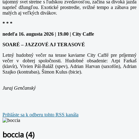
tajomný svet stretne s ľudskou zvedavosťou, začína sa divoká jazda
naprieč džungľou. Exotické prostredie, svižné tempo a zábava pre
malých aj veľkých divákov.
* * *
nedeľa 16. augusta 2026 | 19.00 | City Caffe
SOARÉ – JAZZOVÉ AJ TERASOVÉ
Letný hudobný večer na terase kaviarne City Caffé pre príjemný
večer v dobrej spoločnosti. Hudobné obsadenie: Arpi Farkaš
(klavír), Vivien Pál-Baláž (spev), Adrian Harvan (saxofón), Adrian
Szajko (kontrabas), Šimon Kulus (bicie).
Juraj Genčanský
Prihláste sa k odberu tohto RSS kanála
boccia (4)