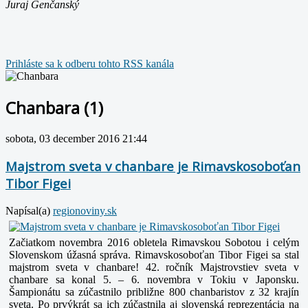
Juraj Genčanský
Prihláste sa k odberu tohto RSS kanála
Chanbara (1)
sobota, 03 december 2016 21:44
Majstrom sveta v chanbare je Rimavskosoboťan
Tibor Figei
Napísal(a)
regionoviny.sk
Začiatkom novembra 2016 obletela Rimavskou Sobotou i celým
Slovenskom úžasná správa. Rimavskosoboťan Tibor Figei sa stal
majstrom sveta v chanbare!
42. ročník Majstrovstiev sveta v
chanbare sa konal 5. – 6. novembra v Tokiu v Japonsku.
Šampionátu sa zúčastnilo približne 800 chanbaristov z 32 krajín
sveta. Po prvýkrát sa ich zúčastnila aj slovenská reprezentácia na