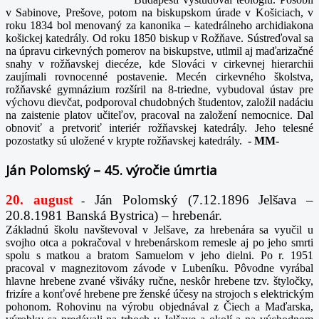
v Sabinove, Prešove, potom na biskupskom úrade v Košiciach, v
roku 1834 bol menovaný za kanonika – katedrálneho archidiakona
košickej katedrály. Od roku 1850 biskup v Rožňave. Sústreďoval sa
na úpravu cirkevných pomerov na biskupstve, utlmil aj maďarizačné
snahy v rožňavskej diecéze, kde Slováci v cirkevnej hierarchii
zaujímali rovnocenné postavenie. Mecén cirkevného školstva,
rožňavské gymnázium rozšíril na 8-triedne, vybudoval ústav pre
výchovu dievčat, podporoval chudobných študentov, založil nadáciu
na zaistenie platov učiteľov, pracoval na založení nemocnice. Dal
obnoviť a pretvoriť interiér rožňavskej katedrály. Jeho telesné
pozostatky sú uložené v krypte rožňavskej katedrály.
-
MM-
Ján Polomský – 45. výročie úmrtia
20. august
Ján Polomský (7.12.1896 Jelšava –
-
20.8.1981 Banská Bystrica) – hrebenár.
Základnú školu navštevoval v Jelšave, za hrebenára sa vyučil u
svojho otca a pokračoval v hrebenárskom remesle aj po jeho smrti
spolu s matkou a bratom Samuelom v jeho dielni. Po r. 1951
pracoval v magnezitovom závode v Lubeníku. Pôvodne vyrábal
hlavne hrebene zvané všiváky ručne, neskôr hrebene tzv. štyločky,
frizíre a konťové hrebene pre ženské účesy na strojoch s elektrickým
pohonom. Rohovinu na výrobu objednával z Čiech a Maďarska,