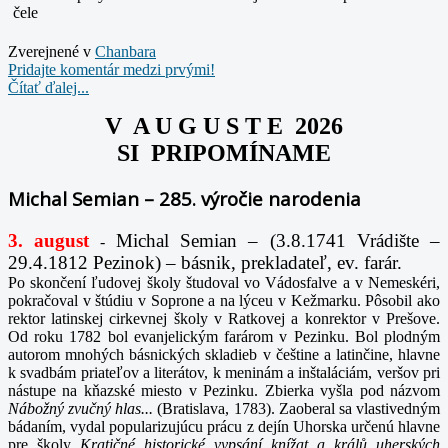
čele
Zverejnené v
Chanbara
Pridajte komentár medzi prvými!
Čítať ďalej...
V A U G U S T E 2026
SI PRIPOMÍNAME
Michal Semian – 285. výročie narodenia
3. august
Michal Semian – (3.8.1741 Vrádište –
-
29.4.1812 Pezinok) – básnik, prekladateľ, ev. farár.
Po skončení ľudovej školy študoval vo Vádosfalve a v Nemeskéri,
pokračoval v štúdiu v Soprone a na lýceu v Kežmarku. Pôsobil ako
rektor latinskej cirkevnej školy v Ratkovej a konrektor v Prešove.
Od roku 1782 bol evanjelickým farárom v Pezinku. Bol plodným
autorom mnohých básnických skladieb v češtine a latinčine, hlavne
k svadbám priateľov a literátov, k meninám a inštaláciám, veršov pri
nástupe na kňazské miesto v Pezinku. Zbierka vyšla pod názvom
Nábožný zvučný hlas...
(Bratislava, 1783). Zaoberal sa vlastivedným
bádaním, vydal popularizujúcu prácu z dejín Uhorska určenú hlavne
pre školy
Kratičné historické vypsání knížat a králů uherských