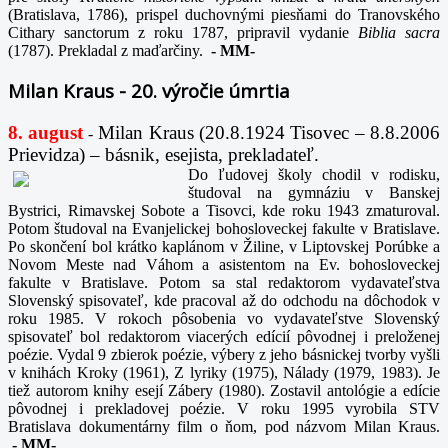
(Bratislava, 1786), prispel duchovnými piesňami do Tranovského
Cithary sanctorum z roku 1787, pripravil vydanie
Biblia sacra
(1787). Prekladal z maďarčiny.
-
MM-
Milan Kraus - 20. výročie úmrtia
8. august
Milan Kraus (20.8.1924 Tisovec – 8.8.2006
-
Prievidza) – básnik, esejista, prekladateľ.
Do ľudovej školy chodil v rodisku,
študoval na gymnáziu v Banskej
Bystrici, Rimavskej Sobote a Tisovci, kde roku 1943 zmaturoval.
Potom študoval na Evanjelickej bohosloveckej fakulte v Bratislave.
Po skončení bol krátko kaplánom v Žiline, v Liptovskej Porúbke a
Novom Meste nad Váhom a asistentom na Ev. bohosloveckej
fakulte v Bratislave. Potom sa stal redaktorom vydavateľstva
Slovenský spisovateľ, kde pracoval až do odchodu na dôchodok v
roku 1985. V rokoch pôsobenia vo vydavateľstve Slovenský
spisovateľ bol redaktorom viacerých edícií pôvodnej i preloženej
poézie. Vydal 9 zbierok poézie, výbery z jeho básnickej tvorby vyšli
v knihách Kroky (1961), Z lyriky (1975), Nálady (1979, 1983). Je
tiež autorom knihy esejí Zábery (1980). Zostavil antológie a edície
pôvodnej i prekladovej poézie. V roku 1995 vyrobila STV
Bratislava dokumentárny film o ňom, pod názvom Milan Kraus.
-
MM-