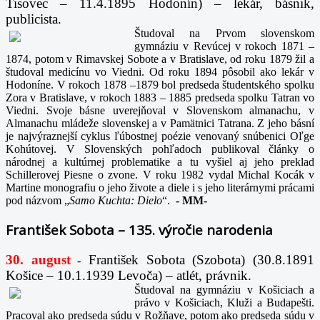
Tisovec – 11.4.1895 Hodonín) – lekár, básnik,
publicista.
Študoval na Prvom slovenskom
gymnáziu v Revúcej v rokoch 1871 –
1874, potom v Rimavskej Sobote a v Bratislave, od roku 1879 žil a
študoval medicínu vo Viedni. Od roku 1894 pôsobil ako lekár v
Hodoníne. V rokoch 1878 –1879 bol predseda študentského spolku
Zora v Bratislave, v rokoch 1883 – 1885 predseda spolku Tatran vo
Viedni. Svoje básne uverejňoval v Slovenskom almanachu, v
Almanachu mládeže slovenskej a v Pamätnici Tatrana. Z jeho básní
je najvýraznejší cyklus ľúbostnej poézie venovaný snúbenici Oľge
Kohútovej. V Slovenských pohľadoch publikoval články o
národnej a kultúrnej problematike a tu vyšiel aj jeho preklad
Schillerovej Piesne o zvone. V roku 1982 vydal Michal Kocák v
Martine monografiu o jeho živote a diele i s jeho literárnymi prácami
pod názvom „
Samo Kuchta: Dielo
“.
-
MM-
František Sobota – 135. výročie narodenia
30. august
František Sobota (Szobota) (30.8.1891
-
Košice – 10.1.1939 Levoča) – atlét, právnik.
Študoval na gymnáziu v Košiciach a
právo v Košiciach, Kluži a Budapešti.
Pracoval ako predseda súdu v Rožňave, potom ako predseda súdu v