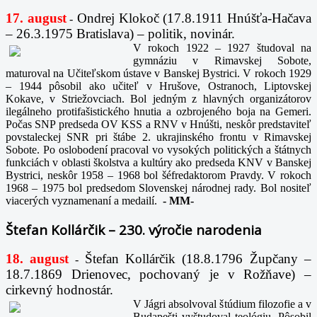
17. august
Ondrej Klokoč (17.8.1911 Hnúšťa-Hačava
-
– 26.3.1975 Bratislava) – politik, novinár.
V rokoch 1922 – 1927 študoval na
gymnáziu v Rimavskej Sobote,
maturoval na Učiteľskom ústave v Banskej Bystrici. V rokoch 1929
– 1944 pôsobil ako učiteľ v Hrušove, Ostranoch, Liptovskej
Kokave, v Striežovciach. Bol jedným z hlavných organizátorov
ilegálneho protifašistického hnutia a ozbrojeného boja na Gemeri.
Počas SNP predseda OV KSS a RNV v Hnúšti, neskôr predstaviteľ
povstaleckej SNR pri štábe 2. ukrajinského frontu v Rimavskej
Sobote. Po oslobodení pracoval vo vysokých politických a štátnych
funkciách v oblasti školstva a kultúry ako predseda KNV v Banskej
Bystrici, neskôr 1958 – 1968 bol šéfredaktorom Pravdy. V rokoch
1968 – 1975 bol predsedom Slovenskej národnej rady. Bol nositeľ
viacerých vyznamenaní a medailí.
-
MM-
Štefan Kollárčik – 230. výročie narodenia
18. august
Štefan Kollárčik (18.8.1796 Župčany –
-
18.7.1869 Drienovec, pochovaný je v Rožňave) –
cirkevný hodnostár.
V Jágri absolvoval štúdium filozofie a v
Budapešti vyštudoval teológiu. Pôsobil