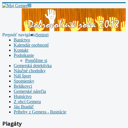
Prepnúť navigáciu
Seniori
Baníctvo
Kalendár osobností
Kontakt
Podnikanie
Pomôžme si
Gemerská detektívka
Náučné chodníky
Náš šport
Spomienky
Belákovci
Gemerské nárečia
Hutníctvo
Z obcí Gemera
Ján Bradáč
Príbehy z Gemera - Ilustrácie
Plagáty