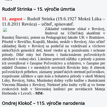
Rudolf Strinka – 15. výročie úmrtia
11. august
– Rudolf Strinka (19.6.1927 Mokrá Lúka –
11.8.2011 Revúca) – učiteľ, spisovateľ.
Základné vzdelanie získal v Revúcej,
študoval na Učiteľskej akadémii v
Banskej Štiavnici, potom na Pedagogickej fakulte UK v Bratislave.
Pôsobil v Revúčke, Kopráši, Muráni, neskôr v Revúcej. Ako učiteľ
základnej školy v Revúcej sa podieľal na vzdelávaní a výchove
niekoľkých generácií detí, ktoré viedol aj k poznávaniu i ochrane
prírody. Dlhé roky bol členom i funkcionárom poľovníckych
združení v rodnej obci. Literárne pretvoril zážitky z prírody a potom
ich uverejňoval v časopise Poľovníctvo a rybárstvo, v časopise pre
mládež Domino i v mestských novinách Revúcke listy. 8 zbierok
poľovníckych príbehov, záznamy priateľských stretnutí poľovníkov,
rozprávanie zážitkov a opis krás a bohatstva prírody v okolí Mokrej
Lúky, Revúcej, Sirku, Muránskej doliny vyšlo knižne s ilustráciami
Vincenta Blanára z Revúcej. Niektoré jeho knihy vyšli aj vo forme
zvukových kníh v Slovenskej knižnici pre nevidiacich Mateja
Hrebendu v Levoči.
-
MM-
Ondrej Klokoč – 115. výročie narodenia