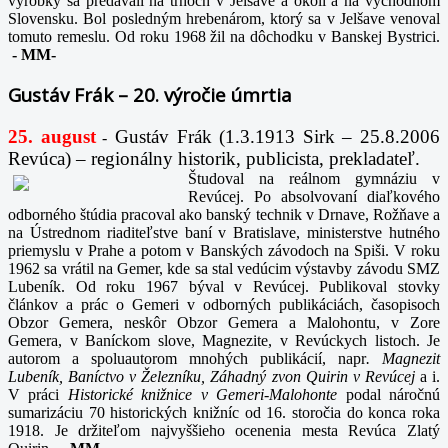
výrobky sa predávali na trhoch v Jelšave a okolí a na východnom
Slovensku. Bol posledným hrebenárom, ktorý sa v Jelšave venoval
tomuto remeslu. Od roku 1968 žil na dôchodku v Banskej Bystrici.
-
MM-
Gustáv Frák – 20. výročie úmrtia
25. august
Gustáv Frák
(1.3.1913 Sirk – 25.8.2006
-
Revúca) – regionálny historik, publicista, prekladateľ.
Študoval na reálnom gymnáziu v
Revúcej. Po absolvovaní diaľkového
odborného štúdia pracoval ako banský technik v Drnave, Rožňave a
na Ústrednom riaditeľstve baní v Bratislave, ministerstve hutného
priemyslu v Prahe a potom v Banských závodoch na Spiši. V roku
1962 sa vrátil na Gemer, kde sa stal vedúcim výstavby závodu SMZ
Lubeník. Od roku 1967 býval v Revúcej. Publikoval stovky
článkov a prác o Gemeri v odborných publikáciách, časopisoch
Obzor Gemera, neskôr Obzor Gemera a Malohontu, v Zore
Gemera, v Baníckom slove, Magnezite, v Revúckych listoch. Je
autorom a spoluautorom mnohých publikácií, napr
. Magnezit
Lubeník, Baníctvo v Železníku, Záhadný zvon Quirin v Revúcej
a i.
V práci
Historické knižnice v Gemeri-Malohonte
podal náročnú
sumarizáciu 70 historických knižníc od 16. storočia do konca roka
1918. Je držiteľom najvyššieho ocenenia mesta Revúca Zlatý