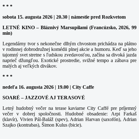
* * *
sobota 15. augusta 2026 | 20.30 | námestie pred Rozkvetom
LETNÉ KINO – Bláznivý Marsupilami (Francúzsko, 2026, 99
min)
Legendárny tvor s nekonečne dlhým chvostom prichádza na plátno
v rodinnej dobrodružnej komédii plnej akcie a humoru. Keď sa jeho
tajomný svet stretne s ľudskou zvedavosťou, začína sa divoká jazda
naprieč džungľou. Exotické prostredie, svižné tempo a zábava pre
malých aj veľkých divákov.
* * *
nedeľa 16. augusta 2026 | 19.00 | City Caffe
SOARÉ – JAZZOVÉ AJ TERASOVÉ
Letný hudobný večer na terase kaviarne City Caffé pre príjemný
večer v dobrej spoločnosti. Hudobné obsadenie: Arpi Farkaš
(klavír), Vivien Pál-Baláž (spev), Adrian Harvan (saxofón), Adrian
Szajko (kontrabas), Šimon Kulus (bicie).