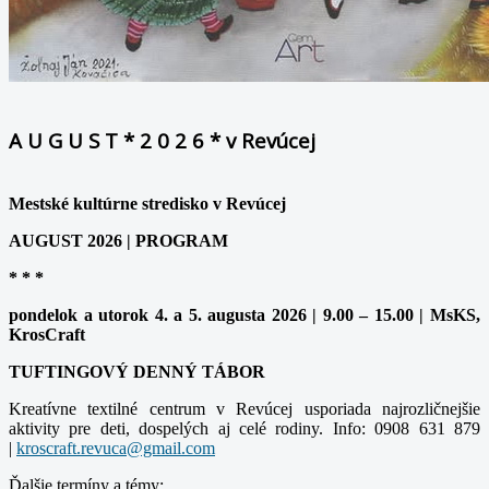
A U G U S T * 2 0 2 6 * v Revúcej
Mestské kultúrne stredisko v Revúcej
AUGUST 2026 | PROGRAM
* * *
pondelok a utorok 4. a 5. augusta 2026 | 9.00 – 15.00 | MsKS,
KrosCraft
TUFTINGOVÝ DENNÝ TÁBOR
Kreatívne textilné centrum v Revúcej usporiada najrozličnejšie
aktivity pre deti, dospelých aj celé rodiny. Info: 0908 631 879
|
kroscraft.revuca@gmail.com
Ďalšie termíny a témy: