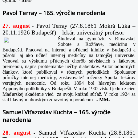
Quirin.
-
MM-
Pavol Terray – 165. výročie narodenia
27. august
Pavol Terray
(27.8.1861 Mokrá Lúka –
-
20.11.1926 Budapešť) – lekár, univerzitný profesor
Študoval na gymnáziu v Rimavskej
Sobote a Rožňave, medicínu v
Budapešti. Pracoval na internej a pľúcnej klinike v Budapešti a
pôsobil aj ako učiteľ internej medicíny na tamojšej univerzite.
Venoval sa výskumu pľúcnych chorôb súvisiacich s látkovou
premenou, najmä problematike liečby diabetikov. Autor odborných
článkov, ktoré publikoval v rôznych periodikách. Spoluautor
príručky internej medicíny, zostavovateľ ročenky Spolku lekárov
verejných nemocníc. Od roku 1894 bol hlavným lekárom
Apponyiho polikliniky v Budapešti. V roku 1902 získal jednu z cien
Maďarskej akadémie vied za svoju knižnú súťaž. V roku 1924 sa
stal hlavným uhorským zdravotným poradcom.
-
MM-
Samuel Víťazoslav Kuchta – 165. výročie
narodenia
28. august
Samuel Víťazoslav Kuchta (28.8.1861
-