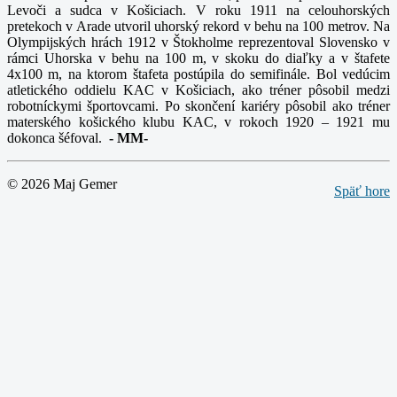
Levoči a sudca v Košiciach. V roku 1911 na celouhorských
pretekoch v Arade utvoril uhorský rekord v behu na 100 metrov. Na
Olympijských hrách 1912 v Štokholme reprezentoval Slovensko v
rámci Uhorska v behu na 100 m, v skoku do diaľky a v štafete
4x100 m, na ktorom štafeta postúpila do semifinále. Bol vedúcim
atletického oddielu KAC v Košiciach, ako tréner pôsobil medzi
robotníckymi športovcami. Po skončení kariéry pôsobil ako tréner
materského košického klubu KAC, v rokoch 1920 – 1921 mu
dokonca šéfoval.
-
MM-
© 2026 Maj Gemer
Späť hore