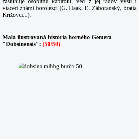
zasluhuje osobitnú kapitolu, veď z jej radov vyšli i
viacerí známi horolezci (G. Haak, Ľ. Záhoranský, bratia
Križovci...).
Malá ilustrovaná história horného Gemera
"Dobsinensis":
(50/50)