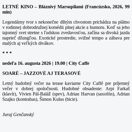
LETNÉ KINO – Bláznivý Marsupilami (Francúzsko, 2026, 99
min)
Legendárny tvor s nekonečne dlhým chvostom prichádza na plátno
v rodinnej dobrodružnej komédii plnej akcie a humoru. Keď sa jeho
tajomný svet stretne s ľudskou zvedavosťou, začína sa divoká jazda
naprieč džungľou. Exotické prostredie, svižné tempo a zábava pre
malých aj veľkých divákov.
* * *
nedeľa 16. augusta 2026 | 19.00 | City Caffe
SOARÉ – JAZZOVÉ AJ TERASOVÉ
Letný hudobný večer na terase kaviarne City Caffé pre príjemný
večer v dobrej spoločnosti. Hudobné obsadenie: Arpi Farkaš
(klavír), Vivien Pál-Baláž (spev), Adrian Harvan (saxofón), Adrian
Szajko (kontrabas), Šimon Kulus (bicie).
Juraj Genčanský