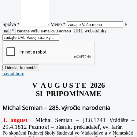
Správa *
Meno *
E-
mail *
URL webstránky
návrat hore
V A U G U S T E 2026
SI PRIPOMÍNAME
Michal Semian – 285. výročie narodenia
3. august
Michal Semian – (3.8.1741 Vrádište –
-
29.4.1812 Pezinok) – básnik, prekladateľ, ev. farár.
Po skončení ľudovej školy študoval vo Vádosfalve a v Nemeskéri,