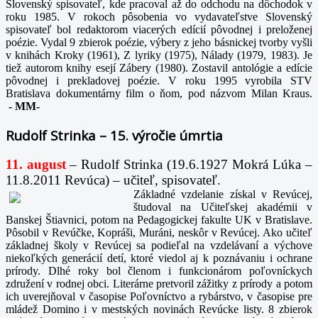
Slovenský spisovateľ, kde pracoval až do odchodu na dôchodok v
roku 1985. V rokoch pôsobenia vo vydavateľstve Slovenský
spisovateľ bol redaktorom viacerých edícií pôvodnej i preloženej
poézie. Vydal 9 zbierok poézie, výbery z jeho básnickej tvorby vyšli
v knihách Kroky (1961), Z lyriky (1975), Nálady (1979, 1983). Je
tiež autorom knihy esejí Zábery (1980). Zostavil antológie a edície
pôvodnej i prekladovej poézie. V roku 1995 vyrobila STV
Bratislava dokumentárny film o ňom, pod názvom Milan Kraus.
-
MM-
Rudolf Strinka – 15. výročie úmrtia
11. august
– Rudolf Strinka (19.6.1927 Mokrá Lúka –
11.8.2011 Revúca) – učiteľ, spisovateľ.
Základné vzdelanie získal v Revúcej,
študoval na Učiteľskej akadémii v
Banskej Štiavnici, potom na Pedagogickej fakulte UK v Bratislave.
Pôsobil v Revúčke, Kopráši, Muráni, neskôr v Revúcej. Ako učiteľ
základnej školy v Revúcej sa podieľal na vzdelávaní a výchove
niekoľkých generácií detí, ktoré viedol aj k poznávaniu i ochrane
prírody. Dlhé roky bol členom i funkcionárom poľovníckych
združení v rodnej obci. Literárne pretvoril zážitky z prírody a potom
ich uverejňoval v časopise Poľovníctvo a rybárstvo, v časopise pre
mládež Domino i v mestských novinách Revúcke listy. 8 zbierok