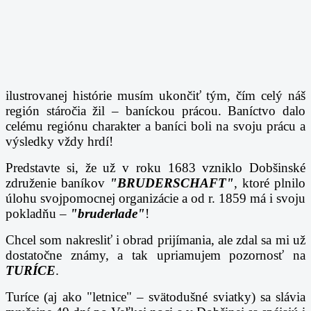
ilustrovanej histórie musím ukončiť tým, čím celý náš
región stáročia žil – baníckou prácou. Baníctvo dalo
celému regiónu charakter a baníci boli na svoju prácu a
výsledky vždy hrdí!
Predstavte si, že už v roku 1683 vzniklo Dobšinské
združenie baníkov
"BRUDERSCHAFT"
, ktoré plnilo
úlohu svojpomocnej organizácie a od r. 1859 má i svoju
pokladňu –
"bruderlade"
!
Chcel som nakresliť i obrad prijímania, ale zdal sa mi už
dostatočne známy, a tak upriamujem pozornosť na
TURÍCE
.
Turíce (aj ako "letnice" – svätodušné sviatky) sa slávia