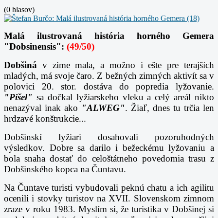
(0 hlasov)
Malá ilustrovaná história horného Gemera
"Dobsinensis":
(49/50)
Dobšiná
v zime mala, a možno i ešte pre terajších
mladých, má svoje čaro. Z bežných zimných aktivít sa v
polovici 20. stor. dostáva do popredia lyžovanie.
"Pišel"
sa dočkal lyžiarskeho vleku a celý areál nikto
nenazýval inak ako
"ALWEG"
. Žiaľ, dnes tu trčia len
hrdzavé konštrukcie...
Dobšinskí lyžiari dosahovali pozoruhodných
výsledkov. Dobre sa darilo i bežeckému lyžovaniu a
bola snaha dostať do celoštátneho povedomia trasu z
Dobšinského kopca na Čuntavu.
Na Čuntave turisti vybudovali peknú chatu a ich agilitu
ocenili i stovky turistov na XVII. Slovenskom zimnom
zraze v roku 1983. Myslím si, že turistika v Dobšinej si