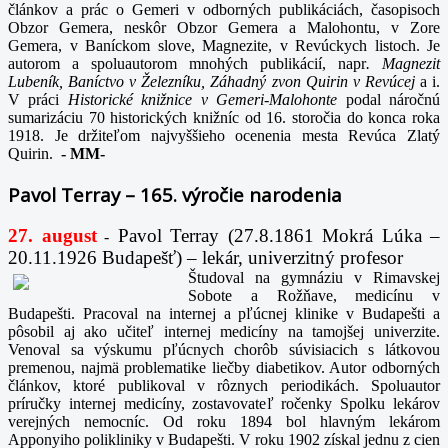
článkov a prác o Gemeri v odborných publikáciách, časopisoch
Obzor Gemera, neskôr Obzor Gemera a Malohontu, v Zore
Gemera, v Baníckom slove, Magnezite, v Revúckych listoch. Je
autorom a spoluautorom mnohých publikácií, napr
. Magnezit
Lubeník, Baníctvo v Železníku, Záhadný zvon Quirin v Revúcej
a i.
V práci
Historické knižnice v Gemeri-Malohonte
podal náročnú
sumarizáciu 70 historických knižníc od 16. storočia do konca roka
1918. Je držiteľom najvyššieho ocenenia mesta Revúca Zlatý
Quirin.
-
MM-
Pavol Terray – 165. výročie narodenia
27. august
Pavol Terray
(27.8.1861 Mokrá Lúka –
-
20.11.1926 Budapešť) – lekár, univerzitný profesor
Študoval na gymnáziu v Rimavskej
Sobote a Rožňave, medicínu v
Budapešti. Pracoval na internej a pľúcnej klinike v Budapešti a
pôsobil aj ako učiteľ internej medicíny na tamojšej univerzite.
Venoval sa výskumu pľúcnych chorôb súvisiacich s látkovou
premenou, najmä problematike liečby diabetikov. Autor odborných
článkov, ktoré publikoval v rôznych periodikách. Spoluautor
príručky internej medicíny, zostavovateľ ročenky Spolku lekárov
verejných nemocníc. Od roku 1894 bol hlavným lekárom
Apponyiho polikliniky v Budapešti. V roku 1902 získal jednu z cien