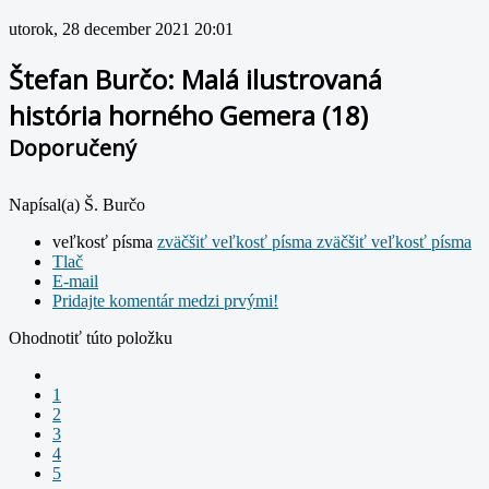
utorok, 28 december 2021 20:01
Štefan Burčo: Malá ilustrovaná
história horného Gemera (18)
Doporučený
Napísal(a) Š. Burčo
veľkosť písma
zväčšiť veľkosť písma
zväčšiť veľkosť písma
Tlač
E-mail
Pridajte komentár medzi prvými!
Ohodnotiť túto položku
1
2
3
4
5