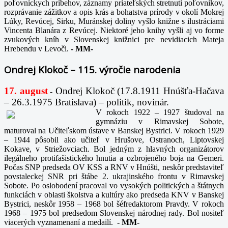
poľovníckych príbehov, záznamy priateľských stretnutí poľovníkov,
rozprávanie zážitkov a opis krás a bohatstva prírody v okolí Mokrej
Lúky, Revúcej, Sirku, Muránskej doliny vyšlo knižne s ilustráciami
Vincenta Blanára z Revúcej. Niektoré jeho knihy vyšli aj vo forme
zvukových kníh v Slovenskej knižnici pre nevidiacich Mateja
Hrebendu v Levoči.
-
MM-
Ondrej Klokoč – 115. výročie narodenia
17. august
Ondrej Klokoč (17.8.1911 Hnúšťa-Hačava
-
– 26.3.1975 Bratislava) – politik, novinár.
V rokoch 1922 – 1927 študoval na
gymnáziu v Rimavskej Sobote,
maturoval na Učiteľskom ústave v Banskej Bystrici. V rokoch 1929
– 1944 pôsobil ako učiteľ v Hrušove, Ostranoch, Liptovskej
Kokave, v Striežovciach. Bol jedným z hlavných organizátorov
ilegálneho protifašistického hnutia a ozbrojeného boja na Gemeri.
Počas SNP predseda OV KSS a RNV v Hnúšti, neskôr predstaviteľ
povstaleckej SNR pri štábe 2. ukrajinského frontu v Rimavskej
Sobote. Po oslobodení pracoval vo vysokých politických a štátnych
funkciách v oblasti školstva a kultúry ako predseda KNV v Banskej
Bystrici, neskôr 1958 – 1968 bol šéfredaktorom Pravdy. V rokoch
1968 – 1975 bol predsedom Slovenskej národnej rady. Bol nositeľ
viacerých vyznamenaní a medailí.
-
MM-