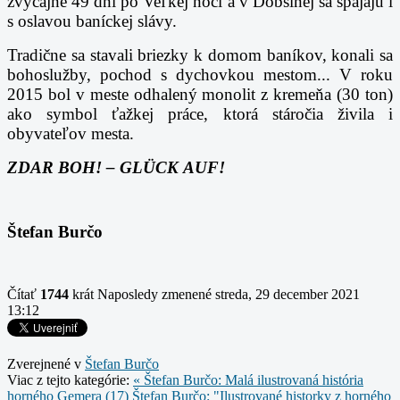
zvyčajne 49 dní po Veľkej noci a v Dobšinej sa spájajú i
s oslavou baníckej slávy.
Tradične sa stavali briezky k domom baníkov, konali sa
bohoslužby, pochod s dychovkou mestom... V roku
2015 bol v meste odhalený monolit z kremeňa (30 ton)
ako symbol ťažkej práce, ktorá stáročia živila i
obyvateľov mesta.
ZDAR BOH! –
GLÜCK
AUF!
Štefan Burčo
Čítať
1744
krát
Naposledy zmenené streda, 29 december 2021
13:12
Zverejnené v
Štefan Burčo
Viac z tejto kategórie:
« Štefan Burčo: Malá ilustrovaná história
horného Gemera (17)
Štefan Burčo: "Ilustrované historky z horného