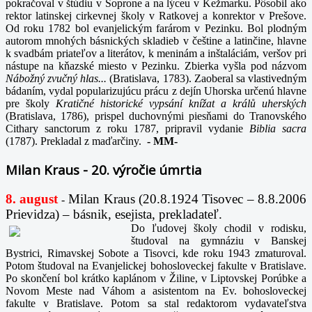
pokračoval v štúdiu v Soprone a na lýceu v Kežmarku. Pôsobil ako
rektor latinskej cirkevnej školy v Ratkovej a konrektor v Prešove.
Od roku 1782 bol evanjelickým farárom v Pezinku. Bol plodným
autorom mnohých básnických skladieb v češtine a latinčine, hlavne
k svadbám priateľov a literátov, k meninám a inštaláciám, veršov pri
nástupe na kňazské miesto v Pezinku. Zbierka vyšla pod názvom
Nábožný zvučný hlas...
(Bratislava, 1783). Zaoberal sa vlastivedným
bádaním, vydal popularizujúcu prácu z dejín Uhorska určenú hlavne
pre školy
Kratičné historické vypsání knížat a králů uherských
(Bratislava, 1786), prispel duchovnými piesňami do Tranovského
Cithary sanctorum z roku 1787, pripravil vydanie
Biblia sacra
(1787). Prekladal z maďarčiny.
-
MM-
Milan Kraus - 20. výročie úmrtia
8. august
Milan Kraus (20.8.1924 Tisovec – 8.8.2006
-
Prievidza) – básnik, esejista, prekladateľ.
Do ľudovej školy chodil v rodisku,
študoval na gymnáziu v Banskej
Bystrici, Rimavskej Sobote a Tisovci, kde roku 1943 zmaturoval.
Potom študoval na Evanjelickej bohosloveckej fakulte v Bratislave.
Po skončení bol krátko kaplánom v Žiline, v Liptovskej Porúbke a
Novom Meste nad Váhom a asistentom na Ev. bohosloveckej
fakulte v Bratislave. Potom sa stal redaktorom vydavateľstva