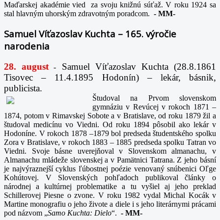
Maďarskej akadémie vied za svoju knižnú súťaž. V roku 1924 sa
stal hlavným uhorským zdravotným poradcom.
-
MM-
Samuel Víťazoslav Kuchta – 165. výročie
narodenia
28. august
Samuel Víťazoslav Kuchta (28.8.1861
-
Tisovec – 11.4.1895 Hodonín) – lekár, básnik,
publicista.
Študoval na Prvom slovenskom
gymnáziu v Revúcej v rokoch 1871 –
1874, potom v Rimavskej Sobote a v Bratislave, od roku 1879 žil a
študoval medicínu vo Viedni. Od roku 1894 pôsobil ako lekár v
Hodoníne. V rokoch 1878 –1879 bol predseda študentského spolku
Zora v Bratislave, v rokoch 1883 – 1885 predseda spolku Tatran vo
Viedni. Svoje básne uverejňoval v Slovenskom almanachu, v
Almanachu mládeže slovenskej a v Pamätnici Tatrana. Z jeho básní
je najvýraznejší cyklus ľúbostnej poézie venovaný snúbenici Oľge
Kohútovej. V Slovenských pohľadoch publikoval články o
národnej a kultúrnej problematike a tu vyšiel aj jeho preklad
Schillerovej Piesne o zvone. V roku 1982 vydal Michal Kocák v
Martine monografiu o jeho živote a diele i s jeho literárnymi prácami
pod názvom „
Samo Kuchta: Dielo
“.
-
MM-