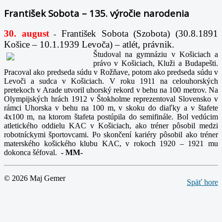
František Sobota – 135. výročie narodenia
30. august
František Sobota (Szobota) (30.8.1891
-
Košice – 10.1.1939 Levoča) – atlét, právnik.
Študoval na gymnáziu v Košiciach a
právo v Košiciach, Kluži a Budapešti.
Pracoval ako predseda súdu v Rožňave, potom ako predseda súdu v
Levoči a sudca v Košiciach. V roku 1911 na celouhorských
pretekoch v Arade utvoril uhorský rekord v behu na 100 metrov. Na
Olympijských hrách 1912 v Štokholme reprezentoval Slovensko v
rámci Uhorska v behu na 100 m, v skoku do diaľky a v štafete
4x100 m, na ktorom štafeta postúpila do semifinále. Bol vedúcim
atletického oddielu KAC v Košiciach, ako tréner pôsobil medzi
robotníckymi športovcami. Po skončení kariéry pôsobil ako tréner
materského košického klubu KAC, v rokoch 1920 – 1921 mu
dokonca šéfoval.
-
MM-
© 2026 Maj Gemer
Späť hore