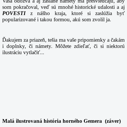
Vaša odozva a aj zaslané námety ma presviedčajú, aby
som pokračoval, veď sú mnohé historické udalosti a aj
POVESTI
z nášho kraja, ktoré si zaslúžia byť
popularizované i takou formou, akú som zvolil ja.
Ďakujem za priazeň, tešia ma vaše pripomienky a čakám
i doplnky, či námety. Môžete zdieľať, či si niektorú
ilustráciu vytlačiť...
Malá ilustrovaná história horného Gemera (záver)