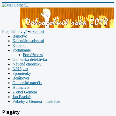
Prepnúť navigáciu
Seniori
Baníctvo
Kalendár osobností
Kontakt
Podnikanie
Pomôžme si
Gemerská detektívka
Náučné chodníky
Náš šport
Spomienky
Belákovci
Gemerské nárečia
Hutníctvo
Z obcí Gemera
Ján Bradáč
Príbehy z Gemera - Ilustrácie
Plagáty