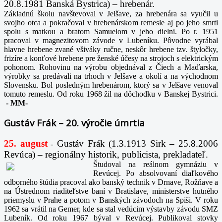
20.8.1981 Banská Bystrica) – hrebenár.
Základnú školu navštevoval v Jelšave, za hrebenára sa vyučil u
svojho otca a pokračoval v hrebenárskom remesle aj po jeho smrti
spolu s matkou a bratom Samuelom v jeho dielni. Po r. 1951
pracoval v magnezitovom závode v Lubeníku. Pôvodne vyrábal
hlavne hrebene zvané všiváky ručne, neskôr hrebene tzv. štyločky,
frizíre a konťové hrebene pre ženské účesy na strojoch s elektrickým
pohonom. Rohovinu na výrobu objednával z Čiech a Maďarska,
výrobky sa predávali na trhoch v Jelšave a okolí a na východnom
Slovensku. Bol posledným hrebenárom, ktorý sa v Jelšave venoval
tomuto remeslu. Od roku 1968 žil na dôchodku v Banskej Bystrici.
-
MM-
Gustáv Frák – 20. výročie úmrtia
25. august
Gustáv Frák
(1.3.1913 Sirk – 25.8.2006
-
Revúca) – regionálny historik, publicista, prekladateľ.
Študoval na reálnom gymnáziu v
Revúcej. Po absolvovaní diaľkového
odborného štúdia pracoval ako banský technik v Drnave, Rožňave a
na Ústrednom riaditeľstve baní v Bratislave, ministerstve hutného
priemyslu v Prahe a potom v Banských závodoch na Spiši. V roku
1962 sa vrátil na Gemer, kde sa stal vedúcim výstavby závodu SMZ
Lubeník. Od roku 1967 býval v Revúcej. Publikoval stovky