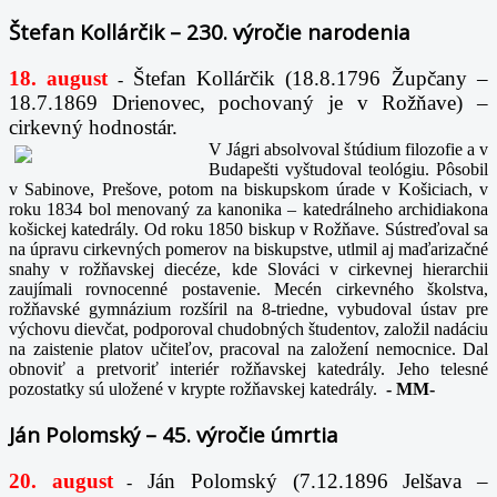
Štefan Kollárčik – 230. výročie narodenia
18. august
Štefan Kollárčik (18.8.1796 Župčany –
-
18.7.1869 Drienovec, pochovaný je v Rožňave) –
cirkevný hodnostár.
V Jágri absolvoval štúdium filozofie a v
Budapešti vyštudoval teológiu. Pôsobil
v Sabinove, Prešove, potom na biskupskom úrade v Košiciach, v
roku 1834 bol menovaný za kanonika – katedrálneho archidiakona
košickej katedrály. Od roku 1850 biskup v Rožňave. Sústreďoval sa
na úpravu cirkevných pomerov na biskupstve, utlmil aj maďarizačné
snahy v rožňavskej diecéze, kde Slováci v cirkevnej hierarchii
zaujímali rovnocenné postavenie. Mecén cirkevného školstva,
rožňavské gymnázium rozšíril na 8-triedne, vybudoval ústav pre
výchovu dievčat, podporoval chudobných študentov, založil nadáciu
na zaistenie platov učiteľov, pracoval na založení nemocnice. Dal
obnoviť a pretvoriť interiér rožňavskej katedrály. Jeho telesné
pozostatky sú uložené v krypte rožňavskej katedrály.
-
MM-
Ján Polomský – 45. výročie úmrtia
20. august
Ján Polomský (7.12.1896 Jelšava –
-