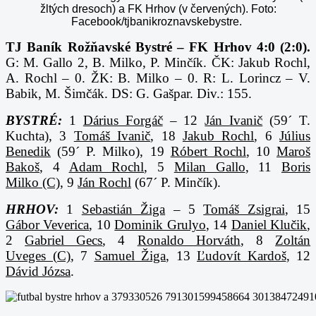
žltých dresoch) a FK Hrhov (v červených). Foto:
Facebook/tjbanikroznavskebystre.
TJ Baník Rožňavské Bystré – FK Hrhov 4:0 (2:0).
G: M. Gallo 2, B. Milko, P. Minčík. ČK: Jakub Rochl,
A. Rochl – 0. ŽK: B. Milko – 0. R: L. Lorincz – V.
Babik, M. Šimčák. DS: G. Gašpar. Div.: 155.
BYSTRÉ:
1
Dárius Forgáč
– 12
Ján Ivanič
(59´ T.
Kuchta), 3
Tomáš Ivanič
, 18
Jakub Rochl
, 6
Július
Benedik
(59´ P. Milko), 19
Róbert Rochl
, 10
Maroš
Bakoš
, 4
Adam Rochl
, 5
Milan Gallo
, 11
Boris
Milko (C)
, 9
Ján Rochl
(67´ P. Minčík).
HRHOV:
1
Sebastián Žiga
– 5
Tomáš Zsigrai
, 15
Gábor Veverica
, 10
Dominik Grulyo
, 14
Daniel Klučik
,
2
Gabriel Gecs
, 4
Ronaldo Horváth
, 8
Zoltán
Uveges (C)
, 7
Samuel Žiga
, 13
Ľudovít Kardoš
, 12
Dávid Józsa
.