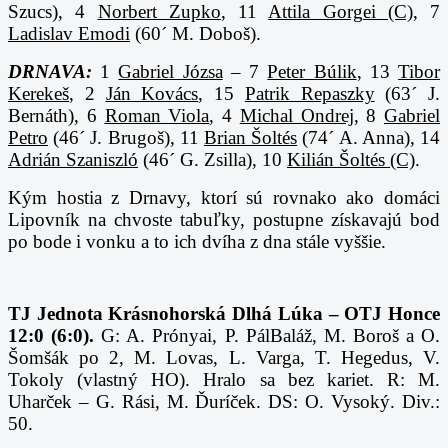
Szucs), 4
Norbert Zupko
, 11
Attila Gorgei (C)
, 7
Ladislav Emodi
(60´ M. Doboš).
DRNAVA:
1
Gabriel Józsa
– 7
Peter Búlik
, 13
Tibor
Kerekeš
, 2
Ján Kovács
, 15
Patrik Repaszky
(63´ J.
Bernáth), 6
Roman Viola
, 4
Michal Ondrej
, 8
Gabriel
Petro
(46´ J. Brugoš), 11
Brian Šoltés
(74´ A. Anna), 14
Adrián Szaniszló
(46´ G. Zsilla), 10
Kilián Šoltés (C)
.
Kým hostia z Drnavy, ktorí sú rovnako ako domáci
Lipovník na chvoste tabuľky, postupne získavajú bod
po bode i vonku a to ich dvíha z dna stále vyššie.
TJ Jednota Krásnohorská Dlhá Lúka – OTJ Honce
12:0 (6:0).
G: A. Prónyai, P. PálBaláž, M. Boroš a O.
Šomšák po 2, M. Lovas, L. Varga, T. Hegedus, V.
Tokoly (vlastný HO). Hralo sa bez kariet. R: M.
Uharček – G. Rási, M. Ďuríček. DS: O. Vysoký. Div.:
50.