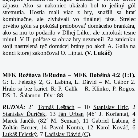
zápasu. Ako sa nakoniec ukázalo bol to jediný gól
stretnutia. Hostia mali viac z hry, snažili sa hrať
kombinačne, ale zlyhávali vo finálnej fáze. Strelec
prvého gólu sa pokúšal prelobovať domáceho brankára,
ako sa mu to podarilo v Dlhej Lúke, ale tentokrát tesne
minul. V II. polčase sa obraz hry nezmenil. Za zmienku
stojí nastrelená tyč domácej brány po akcii A. Galla na
konci ktorej zakončoval O. Liptai.
(V. Lukáč)
MFK Rožňava B/Rudná – MFK Dobšiná 4:2 (1:1).
G: L. Felezký 2, G. Labina, L. Dávid – M. Gábor 2.
Hralo sa bez kariet. R: P. Galík – R. Klinko, P. Rogos.
DS: L. Šalamon. Div.: 88.
RUDNÁ:
21
Tomáš Leštách
– 10
Stanislav Hric
, 2
Stanislav Ďuriček
, 13
Ján Urban
(46´ J. Korfanta), 4
Marek Jančík
(82´ M. Seman), 11
Gabriel Labina
, 8
Zoltán Breuer
, 14
Pavol Kontra
, 12
Karol Kováč
, 6
Lukáš Felezký
, 7
Ladislav Dávid (C)
.