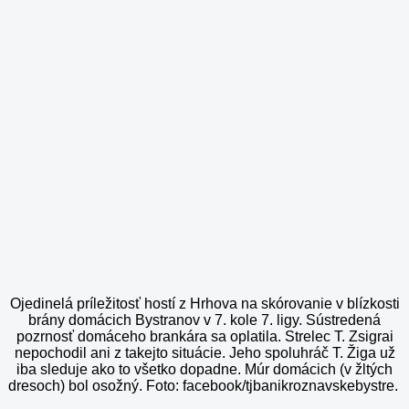
Ojedinelá príležitosť hostí z Hrhova na skórovanie v blízkosti
brány domácich Bystranov v 7. kole 7. ligy. Sústredená
pozrnosť domáceho brankára sa oplatila. Strelec T. Zsigrai
nepochodil ani z takejto situácie. Jeho spoluhráč T. Žiga už
iba sleduje ako to všetko dopadne. Múr domácich (v žltých
dresoch) bol osožný. Foto: facebook/tjbanikroznavskebystre.