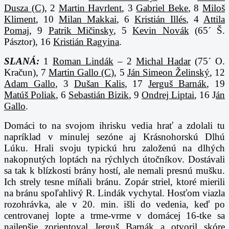
Dusza (C)
, 2
Martin Havrlent
, 3
Gabriel Beke
, 8
Miloš
Kliment
, 10
Milan Makkai
, 6
Kristián Illés
, 4
Attila
Pomaj
, 9
Patrik Mičinsky
, 5
Kevin Novák
(65´ Š.
Pásztor), 16
Kristián Ragyina
.
SLANÁ:
1
Roman Lindák
– 2
Michal Hadar
(75´ O.
Kračun), 7
Martin Gallo (C)
, 5
Ján Simeon Želinský
, 12
Adam Gallo
, 3
Dušan Kalis
, 17
Jerguš Barnák
, 19
Matúš Poliak
, 6
Sebastián Bizik
, 9
Ondrej Liptai
, 16 J
án
Gallo
.
Domáci to na svojom ihrisku vedia hrať a zdolali tu
napríklad v minulej sezóne aj Krásnohorskú Dlhú
Lúku. Hrali svoju typickú hru založenú na dlhých
nakopnutých loptách na rýchlych útočníkov. Dostávali
sa tak k blízkosti brány hostí, ale nemali presnú mušku.
Ich strely tesne míňali bránu. Zopár striel, ktoré mierili
na bránu spoľahlivý R. Lindák vychytal. Hosťom viazla
rozohrávka, ale v 20. min. išli do vedenia, keď po
centrovanej lopte a trme-vrme v domácej 16-tke sa
najlepšie zorientoval Jerguš Barnák a otvoril skóre