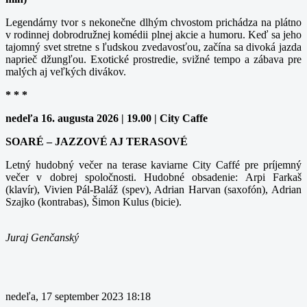
Legendárny tvor s nekonečne dlhým chvostom prichádza na plátno
v rodinnej dobrodružnej komédii plnej akcie a humoru. Keď sa jeho
tajomný svet stretne s ľudskou zvedavosťou, začína sa divoká jazda
naprieč džungľou. Exotické prostredie, svižné tempo a zábava pre
malých aj veľkých divákov.
* * *
nedeľa 16. augusta 2026 | 19.00 | City Caffe
SOARÉ – JAZZOVÉ AJ TERASOVÉ
Letný hudobný večer na terase kaviarne City Caffé pre príjemný
večer v dobrej spoločnosti. Hudobné obsadenie: Arpi Farkaš
(klavír), Vivien Pál-Baláž (spev), Adrian Harvan (saxofón), Adrian
Szajko (kontrabas), Šimon Kulus (bicie).
Juraj Genčanský
nedeľa, 17 september 2023 18:18