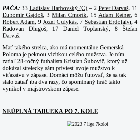
PAČA:
33
Ladislav Harhovský (C)
– 2
Peter Darvaš
, 11
Ľubomír Gajdoš
, 3
Milan Cmorik
, 15
Adam Reiner
, 6
Róbert Adam
, 9
Jozef Gulykás
, 7
Sebastian Erdofalvi
, 4
Radovan Dlugoš
, 17
Daniel Toplanský
, 8
Štefan
Darvaš
.
Mať takého strelca, ako má momentálne Gemerská
Poloma je peknou vizitkou celého mužstva. Je ním
zatiaľ 28-ročný futbalista Kristian Šubovič, ktorý už
dokázal strelecky sám priviesť svoje mužstvo k
víťazstvu v zápase. Domáci môžu ľutovať, že sa tak
stalo zatiaľ iba dva razy, čo spomínaný hráč takto
vynikol v majstrovskom zápase.
NEÚPLNÁ TABUĽKA PO 7. KOLE