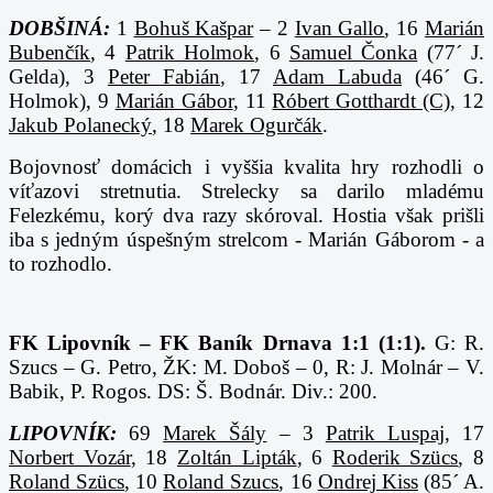
DOBŠINÁ:
1
Bohuš Kašpar
– 2
Ivan Gallo
, 16
Marián
Bubenčík
, 4
Patrik Holmok
, 6
Samuel Čonka
(77´ J.
Gelda), 3
Peter Fabián
, 17
Adam Labuda
(46´ G.
Holmok), 9
Marián Gábor
, 11
Róbert Gotthardt (C)
, 12
Jakub Polanecký
, 18
Marek Ogurčák
.
Bojovnosť domácich i vyššia kvalita hry rozhodli o
víťazovi stretnutia. Strelecky sa darilo mladému
Felezkému, korý dva razy skóroval. Hostia však prišli
iba s jedným úspešným strelcom - Marián Gáborom - a
to rozhodlo.
FK Lipovník – FK Baník Drnava 1:1 (1:1).
G: R.
Szucs – G. Petro, ŽK: M. Doboš – 0, R: J. Molnár – V.
Babik, P. Rogos. DS: Š. Bodnár. Div.: 200.
LIPOVNÍK:
69
Marek Šály
– 3
Patrik Luspaj
, 17
Norbert Vozár
, 18
Zoltán Lipták
, 6
Roderik Szücs
,
8
Roland Szücs
, 10
Roland Szucs
, 16
Ondrej Kiss
(85´ A.