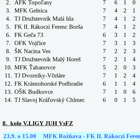
2.
AFK Topoľany
7
6
1
0
3.
MFK Gelnica
7
4
2
1
4.
TJ Družstevník Malá Ida
7
4
1
2
5.
FK II. Rákoczi Ferenc Borša
7
4
1
2
6.
FK Geča 73
6
3
1
2
7.
OFK Vojčice
7
3
1
3
8.
ŠK Nacina Ves
7
2
2
3
9.
TJ Družstevník Malý Horeš
7
2
1
4
10.
MFK Ťahanovce
5
2
0
3
11.
TJ Dvorníky-Včeláre
7
1
2
4
12.
FK Krásnohorské Podhradie
6
1
1
4
13.
OŠK Budkovce
7
1
0
6
14.
TJ Slavoj Kráľovský Chlmec
6
0
1
5
8. kolo V.LIGY JUH VsFZ
23.9. o 15.00
MFK Rožňava - FK II. Rákoczi Fere