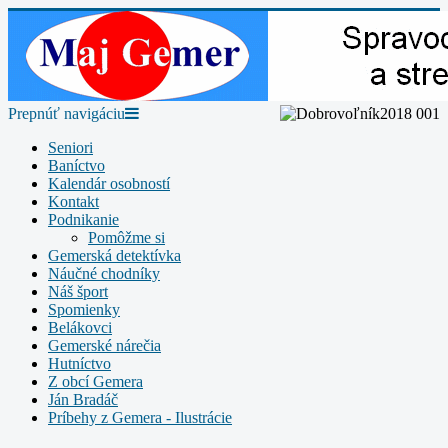
Prepnúť navigáciu
Seniori
Baníctvo
Kalendár osobností
Kontakt
Podnikanie
Pomôžme si
Gemerská detektívka
Náučné chodníky
Náš šport
Spomienky
Belákovci
Gemerské nárečia
Hutníctvo
Z obcí Gemera
Ján Bradáč
Príbehy z Gemera - Ilustrácie