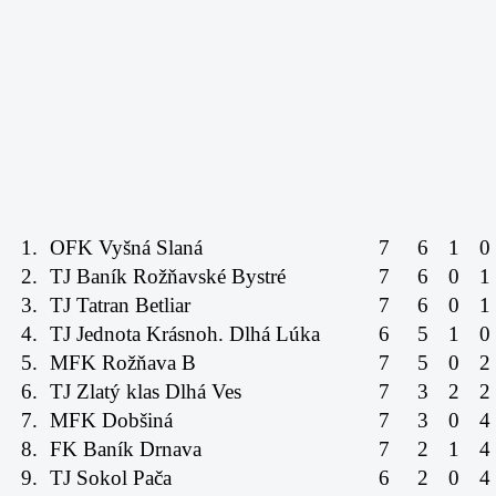
1.
OFK Vyšná Slaná
7
6
1
0
2.
TJ Baník Rožňavské Bystré
7
6
0
1
3.
TJ Tatran Betliar
7
6
0
1
4.
TJ Jednota Krásnoh. Dlhá Lúka
6
5
1
0
5.
MFK Rožňava B
7
5
0
2
6.
TJ Zlatý klas Dlhá Ves
7
3
2
2
7.
MFK Dobšiná
7
3
0
4
8.
FK Baník Drnava
7
2
1
4
9.
TJ Sokol Pača
6
2
0
4