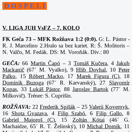
D O S P E L Í
V. LIGA JUH VsFZ – 7. KOLO
FK Geča 73 – MFK Rožňava 1:2 (0:0).
G: L. Pástor -
R. J. Marcelino 2.Hralo sa bez kariet.
R: Š. Molitoris –
N. Valčo, M. Fedák. DS: M. Voroňák. Div.: 80
GEČA:
66
Martin Čapó
– 3
Tomáš Kučera
, 4
Jakub
Mackanič
(67´ M. Vyalko), 9
Hlib Dovhal
, 10
Peter
Palko
, 15
Róbert Macko
, 17
Marek Figura (C)
, 18
Dominik Buzoga
(67´ R. Karvanský), 27
Slavomír
Kopas
, 33
Lukáš Pástor
, 88
Jaroslav Bartok
(77´ M.
Milkovič). Tréner: S. Cuprišin.
ROŽŇAVA:
22
Frederik Spišák
– 25
Valerii Kovernyk
,
16
Shota Gvazava
, 4
Filip Szabó
, 6
Filip Gallo
, 8
Gabriel Majoroš (C)
, 15
Zoltán Kótai
(46´ G.
Machaidze, 65´ R. T. Želinský), 10
Michal Domik
, 11