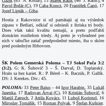
Gažik
(83´ N. Kotlár), 13
Marek Radič
(46´ J. Radič), 4
Pavol Brdár (C)
, 19
Caba Koncz
, 20
František Čapó
, 17
Jozef Lipták – Giba
.
Hostia z Rakovnice si už pamätajú aj na výsledok
zápasu v Betliari, odkiaľ si odniesli z ihriska tri body.
Dnes však takú kvalitu nemajú, a preto podľahli
domácim rozdielom triedy. Aj preto je vyhradené pre
nich v tabuľke zatiaľ predposledné miesto, iba o skóre
pred posledným Hrhovom.
ŠK Polom Gemerská Poloma – TJ Sokol Pača 3:2
(3:2).
G: K. Šubovič 3 – Š. Darvaš, D. Toplanský.
Hralo sa bez kariet. R.: P. Béreš – K. Baczúk, P. Gallík.
DS: J. Kerekes. Div.: 45.
POLOMA:
33
Peter Bajus
– 44
Igor Harabin
, 35
Lukáš
Jasenka
, 17
Radovan Árvai (C)
, 10
Kristián Šubovič
, 6
Matúš Zatroch
, 2
Attila Kovács
, 11
Luboš Korintuš
, 16
Miroslav Tomášik
, 15
Roman Polyak
, 9
Štefan Kušnier
.