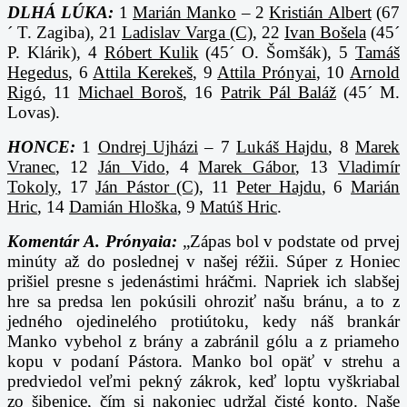
DLHÁ LÚKA:
1
Marián Manko
– 2
Kristián Albert
(67
´ T. Zagiba), 21
Ladislav Varga (C)
, 22
Ivan Bošela
(45´
P. Klárik), 4
Róbert Kulik
(45´ O. Šomšák), 5
Tamáš
Hegedus
, 6
Attila Kerekeš
, 9
Attila Prónyai
, 10
Arnold
Rigó
, 11
Michael Boroš
, 16
Patrik Pál Baláž
(45´ M.
Lovas).
HONCE:
1
Ondrej Ujházi
– 7
Lukáš Hajdu
, 8
Marek
Vranec
, 12
Ján Vido
, 4
Marek Gábor
, 13
Vladimír
Tokoly
, 17
Ján Pástor (C)
, 11
Peter Hajdu
, 6
Marián
Hric
, 14
Damián Hloška
, 9
Matúš Hric
.
Komentár A. Prónyaia:
„Zápas bol v podstate od prvej
minúty až do poslednej v našej réžii. Súper z Honiec
prišiel presne s jedenástimi hráčmi. Napriek ich slabšej
hre sa predsa len pokúsili ohroziť našu bránu, a to z
jedného ojedinelého protiútoku, kedy náš brankár
Manko vybehol z brány a zabránil gólu a z priameho
kopu v podaní Pástora. Manko bol opäť v strehu a
predviedol veľmi pekný zákrok, keď loptu vyškriabal
zo šibenice, čím si nakoniec udržal čisté konto. Naše