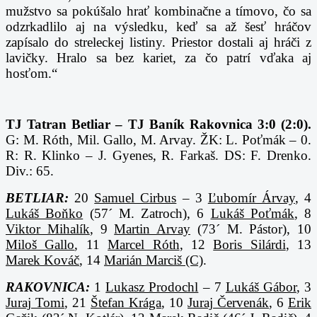
mužstvo sa pokúšalo hrať kombinačne a tímovo, čo sa
odzrkadlilo aj na výsledku, keď sa až šesť hráčov
zapísalo do streleckej listiny. Priestor dostali aj hráči z
lavičky. Hralo sa bez kariet, za čo patrí vďaka aj
hosťom.“
TJ Tatran Betliar – TJ Baník Rakovnica 3:0 (2:0).
G: M. Róth, Mil. Gallo, M. Arvay. ŽK: L. Poťmák – 0.
R: R. Klinko – J. Gyenes, R. Farkaš. DS: F. Drenko.
Div.: 65.
BETLIAR:
20
Samuel Cirbus
– 3
Ľubomír Árvay
, 4
Lukáš Boňko
(57´ M. Zatroch), 6
Lukáš Poťmák
, 8
Viktor Mihalík
, 9
Martin Arvay
(73´ M. Pástor), 10
Miloš Gallo
, 11
Marcel Róth
, 12
Boris Silárdi
, 13
Marek Kováč
, 14
Marián Marciš (C)
.
RAKOVNICA:
1
Lukasz Prodochl
– 7
Lukáš Gábor
, 3
Juraj Tomi
, 21
Štefan Krága
, 10
Juraj Červenák
, 6
Erik