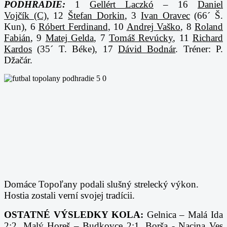
PODHRADIE:
1
Gellért Laczkó
– 16
Daniel
Vojčík (C)
, 12
Štefan Dorkin
, 3
Ivan Oravec
(66´ Š.
Kun), 6
Róbert Ferdinand
, 10
Andrej Vaško
, 8
Roland
Fabián
, 9
Matej Gelda
, 7
Tomáš Revúcky
, 11
Richard
Kardos
(35´ T. Béke), 17
Dávid Bodnár
. Tréner: P.
Džačár.
Domáce Topoľany podali slušný strelecký výkon.
Hostia zostali verní svojej tradícii.
OSTATNÉ VÝSLEDKY KOLA:
Gelnica – Malá Ida
2:2, Malý Horeš – Budkovce 2:1, Borša - Nacina Ves