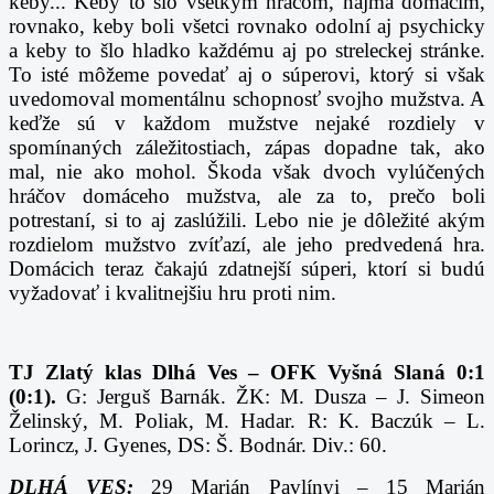
keby... Keby to šlo všetkým hráčom, najmä domácim,
rovnako, keby boli všetci rovnako odolní aj psychicky
a keby to šlo hladko každému aj po streleckej stránke.
To isté môžeme povedať aj o súperovi, ktorý si však
uvedomoval momentálnu schopnosť svojho mužstva. A
keďže sú v každom mužstve nejaké rozdiely v
spomínaných záležitostiach, zápas dopadne tak, ako
mal, nie ako mohol. Škoda však dvoch vylúčených
hráčov domáceho mužstva, ale za to, prečo boli
potrestaní, si to aj zaslúžili. Lebo nie je dôležité akým
rozdielom mužstvo zvíťazí, ale jeho predvedená hra.
Domácich teraz čakajú zdatnejší súperi, ktorí si budú
vyžadovať i kvalitnejšiu hru proti nim.
TJ Zlatý klas Dlhá Ves – OFK Vyšná Slaná 0:1
(0:1).
G: Jerguš Barnák. ŽK: M. Dusza – J. Simeon
Želinský, M. Poliak, M. Hadar. R: K. Baczúk – L.
Lorincz, J. Gyenes, DS: Š. Bodnár. Div.: 60.
DLHÁ VES:
29
Marián Pavlínyi
– 15
Marián