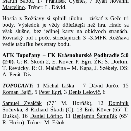
Martin Sabol
, 17
František Gyenes
, 7
Ryan Jiovanni
Marcelino
. Tréner: L. Dávid.
Hostia z Rožňavy si splnili úlohu - získať z Geče tri
body. Výsledok je vždy dôležitejší než hra. Hralo sa
však slušne, bez jedinej karty na obidvoch stranách.
Rovnaký bol i počet striedajúcich 3 -3
.MFK Rožňava
vedie tabuľku bez straty bodu.
AFK Topoľany – FK Krásnohorské Podhradie 5:0
(2:0).
G: R. Škodi 2, E. Kover, P. Egri. ŽK: Š. Dorkin,
T. Revúcky. R: O. Malačina – M. Kapa, J. Székely. DS:
A. Perát. Div.:
TOPOĽANY:
1
Michal Liška
– 7
Dávid Jurčo
, 15
Roman Bajči
, 5
Peter Egri
, 3
Denis Lelovič
, 6
Samuel Zvalčák
(77´ M. Horňák), 12
Dominik
Sočuvka
, 8
Richard Śkodi (C)
, 13
Erik Köver
(65´ T.
Duška), 16
Daniel Lörinc
, 11
Benjamín Šamuľák
(65´
R. Hrešo). Tréner: M. Eštok.