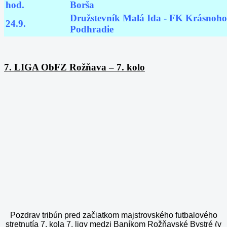
hod.
Borša
Družstevník Malá Ida - FK Krásnoho
24.9.
Podhradie
7. LIGA ObFZ Rožňava – 7. kolo
Pozdrav tribún pred začiatkom majstrovského futbalového
stretnutía 7. kola 7. ligy medzi Baníkom Rožňavské Bystré (v