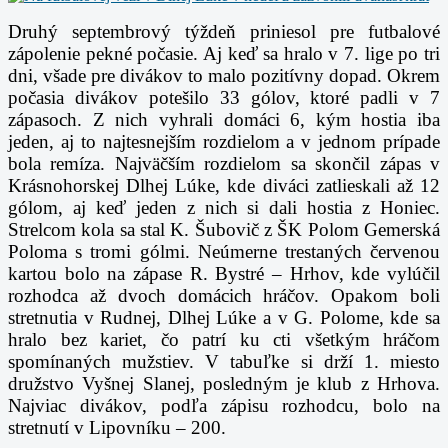
Druhý septembrový týždeň priniesol pre futbalové
zápolenie pekné počasie. Aj keď sa hralo v 7. lige po tri
dni, všade pre divákov to malo pozitívny dopad. Okrem
počasia divákov potešilo 33 gólov, ktoré padli v 7
zápasoch. Z nich vyhrali domáci 6, kým hostia iba
jeden, aj to najtesnejším rozdielom a v jednom prípade
bola remíza. Najväčším rozdielom sa skončil zápas v
Krásnohorskej Dlhej Lúke, kde diváci zatlieskali až 12
gólom, aj keď jeden z nich si dali hostia z Honiec.
Strelcom kola sa stal K. Šubovič z ŠK Polom Gemerská
Poloma s tromi gólmi. Neúmerne trestaných červenou
kartou bolo na zápase R. Bystré – Hrhov, kde vylúčil
rozhodca až dvoch domácich hráčov. Opakom boli
stretnutia v Rudnej, Dlhej Lúke a v G. Polome, kde sa
hralo bez kariet, čo patrí ku cti všetkým hráčom
spomínaných mužstiev. V tabuľke si drží 1. miesto
družstvo Vyšnej Slanej, posledným je klub z Hrhova.
Najviac divákov, podľa zápisu rozhodcu, bolo na
stretnutí v Lipovníku – 200.