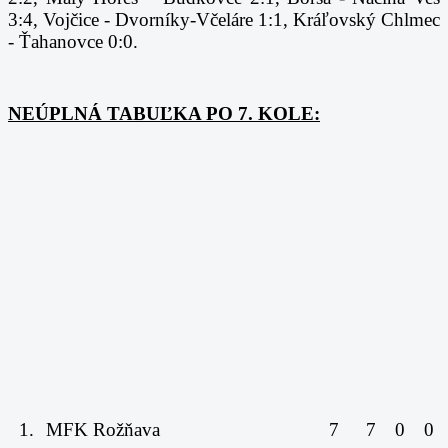
3:4, Vojčice - Dvorníky-Včeláre 1:1, Kráľovský Chlmec
- Ťahanovce 0:0.
NEÚPLNÁ TABUĽKA PO 7. KOLE:
1.
MFK Rožňava
7
7
0
0