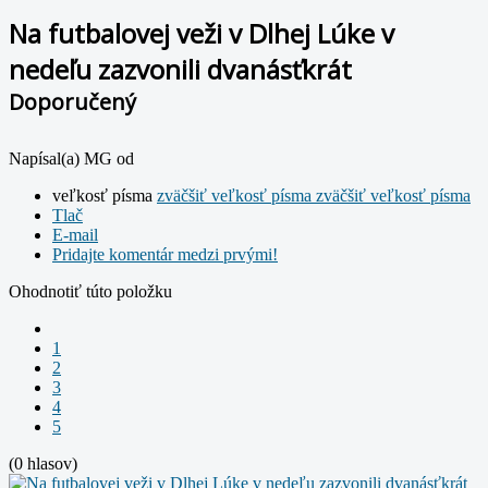
Na futbalovej veži v Dlhej Lúke v
nedeľu zazvonili dvanásťkrát
Doporučený
Napísal(a) MG od
veľkosť písma
zväčšiť veľkosť písma
zväčšiť veľkosť písma
Tlač
E-mail
Pridajte komentár medzi prvými!
Ohodnotiť túto položku
1
2
3
4
5
(0 hlasov)