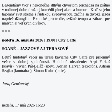
Legendárny tvor s nekonečne dlhým chvostom prichádza na plátno
v rodinnej dobrodružnej komédii plnej akcie a humoru. Keď sa jeho
tajomný svet stretne s ľudskou zvedavosťou, začína sa divoká jazda
naprieč džungľou. Exotické prostredie, svižné tempo a zábava pre
malých aj veľkých divákov.
* * *
nedeľa 16. augusta 2026 | 19.00 | City Caffe
SOARÉ – JAZZOVÉ AJ TERASOVÉ
Letný hudobný večer na terase kaviarne City Caffé pre príjemný
večer v dobrej spoločnosti. Hudobné obsadenie: Arpi Farkaš
(klavír), Vivien Pál-Baláž (spev), Adrian Harvan (saxofón), Adrian
Szajko (kontrabas), Šimon Kulus (bicie).
Juraj Genčanský
nedeľa, 17 máj 2026 16:23