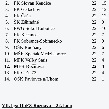
2.
FK Slovan Kendice
22
15
3.
FK Gerlachov
22
12
4.
FK Čaňa
22
12
5.
ŠK Záhradné
22
9
6.
PWG Sokol Ľubotice
22
10
7.
FK Kechnec
22
7
8.
FK Sobrance-Sobranecko
22
9
9.
OŠK Rudňany
22
6
10.
MŠK Spartak Medzilaborce
22
7
11.
MFK Veľký Šariš
22
4
12.
MFK Rožňava
22
4
13.
FK Geča 73
22
4
14.
OŠK Pavlovce n/Uhom
22
1
VII. liga ObFZ Rožňava – 22. kolo