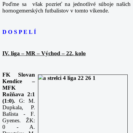
Poďme sa však pozrieť na jednotlivé súboje našich
hornogemerských futbalistov v tomto víkende.
D O S P E L Í
IV. liga – MR – Východ – 22. kolo
FK Slovan
Kendice –
MFK
Rožňava 2:1
(1:0).
G: M.
Dupkala, P.
Bašista - F.
Gyenes. ŽK:
0 - A.