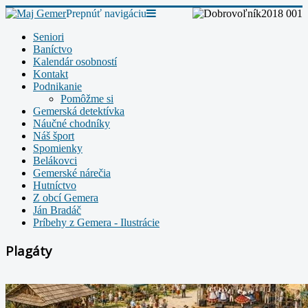
Prepnúť navigáciu
Seniori
Baníctvo
Kalendár osobností
Kontakt
Podnikanie
Pomôžme si
Gemerská detektívka
Náučné chodníky
Náš šport
Spomienky
Belákovci
Gemerské nárečia
Hutníctvo
Z obcí Gemera
Ján Bradáč
Príbehy z Gemera - Ilustrácie
Plagáty