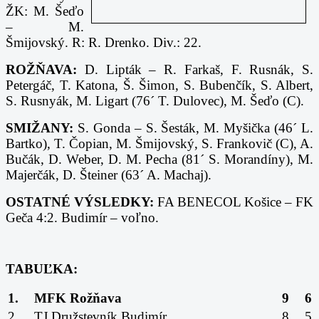
ŽK: M. Šeďo
– M.
Šmijovský. R: R. Drenko. Div.: 22.
ROŽŇAVA:
D. Lipták – R. Farkaš, F. Rusnák, S.
Petergáč, T. Katona, Š. Šimon, S. Bubenčík, S. Albert,
S. Rusnyák, M. Ligart (76´ T. Dulovec), M. Šeďo (C).
SMIŽANY:
S. Gonda – S. Šesták, M. Myšička (46´ L.
Bartko), T. Čopian, M. Šmijovský, S. Frankovič (C), A.
Bučák, D. Weber, D. M. Pecha (81´ S. Morandíny), M.
Majerčák, D. Šteiner (63´ A. Machaj).
OSTATNÉ VÝSLEDKY:
FA BENECOL Košice – FK
Geča 4:2. Budimír – voľno.
TABUĽKA:
1.
MFK Rožňava
9
6
2.
TJ Družstevník Budimír
8
5