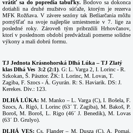
vrátiť sa do popredia tabuľky.
Bodovo sa dokonca
dotiahli na druhé mužstvo súťaže, ktorým je rezerva
MFK Rožňava. V závere sezóny tak Betliarčania môžu
pomýšľať na svoje najlepšie umiestnenie v 7. lige za
posledné roky. Zároveň tým pribrzdili Hrhovčanov,
ktorí v poslednom období predvádzali pomerne solídne
výkony a mali dobrú formu.
TJ Jednota Krásnohorská Dlhá Lúka – TJ Zlatý
klas Dlhá Ves 3:2 (2:1)
. G: L. Varga 2, I. Lorinc - R.
Szkokan, Š. Pásztor. ŽK: I. Lorinc, M. Lovas, T.
Zagiba, F. Szocs - Á. Gyurán. R: S. Haviarik. DS: J.
Kerekes. Div.: 123.
DLHÁ LÚKA:
M. Manko –
L. Varga (C),
I. Bošela,
F.
Szocs,
A. Rigó, I. Lorinc (63´ T. Zagiba), M. Bakoš, P.
Boroš, M. Boroš, L. Rigo (46´ J. Benedik), M. Lovas
(63´ D. Grulyo).
DLHÁ VES:
Cs. Flander – M. Dusza (C),
A. Pomaj,