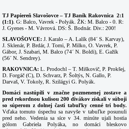
TJ Papiereň Slavošovce – TJ Baník Rakovnica 2:1
(1:1)
. G: Balco, Vavrek - Polyák. ŽK: M. Balco - 0. R:
J. Gyenes - M. Vávrová. DS: Š. Bodnár. Div.: 200!
SLAVOŠOVCE:
J. Karalo – A. Lalík (84´ S. Karvay),
J. Sklenár, P. Brdár, J. Tomi,
P. Milko, O. Vavrek,
P.
Gábor,
J. Szabari, M. Balco (74´ N. Boldi), E. Gažík
(56´ N. Sendrey).
RAKOVNICA:
L. Prodochl –
T. Miškovič, P. Prokšej,
D. Forgáč (C),
D. Schvarz,
P. Šoltýs,
N. Gallo, P.
Darvaš, V. Tokoly, R. Szilágyi
G. Polyák.
Domáci nastúpili v značne pozmenenej zostave a
pred rekordnou kulisou 200 divákov získali v súboji
so súperom z dolnej časti tabuľky cenné tri body.
Vďaka tomuto úspechu sa navyše v tabuľke posunuli
pred neho. Vedenia sa síce v 34. minúte ujali hostia
gólom Gabriela Polyáka, no domáci bleskovo