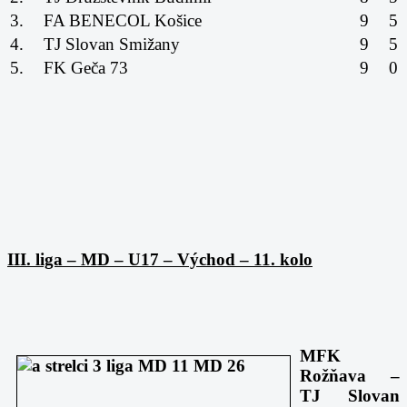
3.
FA BENECOL Košice
9
5
4.
TJ Slovan Smižany
9
5
5.
FK Geča 73
9
0
III. liga – MD – U17 – Východ – 11. kolo
MFK
Rožňava –
TJ Slovan