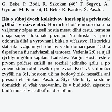
G. Beke,
P. Bódi, R. Szkokan (46´ T. Segyo),
Á.
Gyurán,
M. Kliment,
D. Beke, R. Kardos, Š. Pásztor.
Išlo o súboj dvoch kolektívov, ktoré spája prívlastok
„Dlhá“ v názve obcí.
Hoci ich chotáre nesusedia a na
vzájomný zápas museli hostia merať dlhú cestu, herne sa
obaja súperi dokonale poznajú. Na ihrisku sa preto
odohrala dlhá a vyrovnaná bitka o víťazstvo. Historickú
štatistiku vzájomných duelov vedú domáci jasne 15:6 a
úspešne na ňu nadviazali aj tentoraz. Vedenia 2:0 sa ujali
rýchlymi gólmi kapitána Ladislava Vargu. Hostia ešte v
prvom polčase znížili na rozdiel jediného gólu a po
zmene strán robili všetko pre zvrat. Keď však domáci
zvýšili na 3:1, hosťom už na bodový zisk nestačila ani
presná trefa Štefana Pásztora. Štyri žlté karty na strane
domácich sú však varovaním, že v budúcich zápasoch
budú musieť viac dbať na disciplínu.