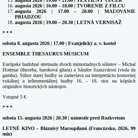
augusta 2026 | 19.00 – 21.00 | TEXTILNÝ VEČER
augusta 2026 | 16.00 – 18.00 | TVORENIE Z FILCU
augusta 2026 | 17.00 – 20.00 | MAĽOVANIE
PRIADZOU
augusta 2026 | 19.00 – 20.30 | LETNÁ VERNISÁŽ
* * *
sobota 8. augusta 2026 | 17.00 | Evanjelický a. v. kostol
ENSEMBLE THESAURUS MUSICUM
Európske hudobné stretnutie dvoch mimoriadnych sólistov – Michal
Hottmar (theorba, baroková gitara) a Sándor Szaszvárosi (viola da
gamba). Súbor starej hudby sa zameriava na interpretáciu komornej
vokálnej a inštrumentálnej hudby 16. – 18. stor. na kópiách
originálov historických nástrojov.
Vstupné 5 €
* * *
sobota 15. augusta 2026 | 20.30 | námestie pred Rozkvetom
LETNÉ KINO – Bláznivý Marsupilami (Francúzsko, 2026, 99
min)