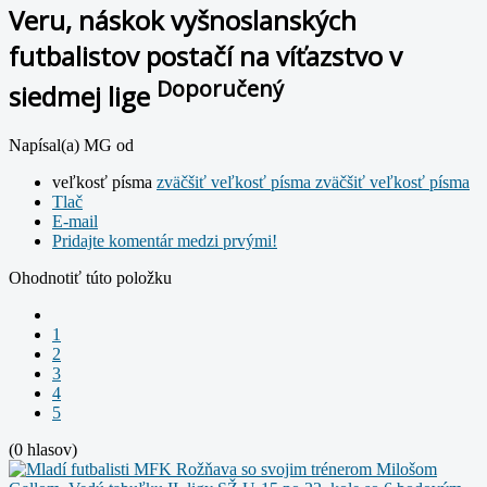
Veru, náskok vyšnoslanských
futbalistov postačí na víťazstvo v
Doporučený
siedmej lige
Napísal(a) MG od
veľkosť písma
zväčšiť veľkosť písma
zväčšiť veľkosť písma
Tlač
E-mail
Pridajte komentár medzi prvými!
Ohodnotiť túto položku
1
2
3
4
5
(0 hlasov)