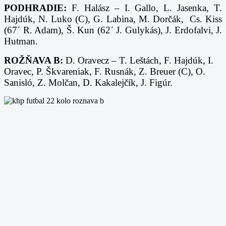
PODHRADIE:
F. Halász –
I. Gallo,
L. Jasenka,
T.
Hajdúk,
N. Luko (C),
G. Labina,
M. Dorčák,
Cs. Kiss
(67´ R. Adam), Š. Kun (62´ J. Gulykás), J. Erdofalvi, J.
Hutman.
ROŽŇAVA B:
D. Oravecz – T. Leštách, F. Hajdúk,
I.
Oravec,
P. Škvareniak, F. Rusnák,
Z. Breuer (C),
O.
Sanisló, Z. Molčan,
D. Kakalejčík,
J. Figúr.