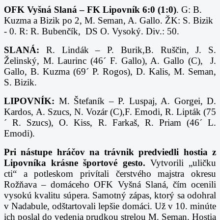
OFK Vyšná Slaná – FK Lipovník 6:0 (1:0)
. G: B.
Kuzma a Bizik po 2, M. Seman, A. Gallo. ŽK: S. Bizik
- 0. R: R. Bubenčík, DS O. Vysoký. Div.: 50.
SLANÁ:
R. Lindák – P. Burik,
B. Ruščin,
J. S.
Želinský,
M. Laurinc (46´ F. Gallo),
A. Gallo (C),
J.
Gallo,
B. Kuzma (69´ P. Rogos),
D. Kalis,
M. Seman,
S. Bizik.
LIPOVNÍK:
M. Štefaník – P. Luspaj,
A. Gorgei,
D.
Kardos,
A. Szucs,
N. Vozár (C),
F. Emodi,
R. Lipták (75
´ R. Szucs),
O. Kiss,
R. Farkaš,
R. Priam (46´ L.
Emodi).
Pri nástupe hráčov na trávnik predviedli hostia z
Lipovníka krásne športové gesto.
Vytvorili „uličku
cti“ a potleskom privítali čerstvého majstra okresu
Rožňava – domáceho OFK Vyšná Slaná, čím ocenili
vysokú kvalitu súpera. Samotný zápas, ktorý sa odohral
v Nadabule, odštartovali lepšie domáci. Už v 10. minúte
ich poslal do vedenia prudkou strelou M. Seman. Hostia