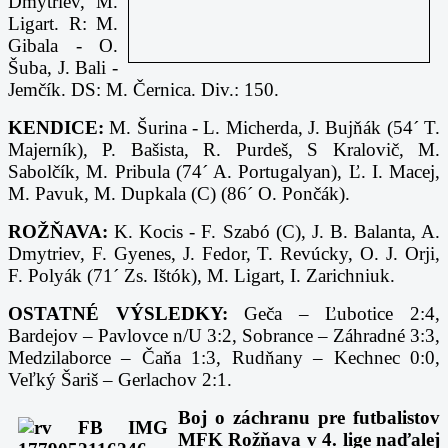
Dmytriev, M.
Ligart. R: M.
Gibala - O.
Šuba, J. Bali -
Jemčík. DS: M. Černica. Div.: 150.
KENDICE:
M. Šurina - L. Micherda, J. Bujňák (54´ T.
Majerník), P. Bašista, R. Purdeš, S Kralovič, M.
Sabolčík, M. Pribula (74´ A. Portugalyan), Ľ. I. Macej,
M. Pavuk, M. Dupkala (C) (86´ O. Pončák).
ROŽŇAVA:
K. Kocis - F. Szabó (C), J. B. Balanta, A.
Dmytriev, F. Gyenes, J. Fedor, T. Revúcky, O. J. Orji,
F. Polyák (71´ Zs. Ištók), M. Ligart, I. Zarichniuk.
OSTATNÉ VÝSLEDKY:
Geča – Ľubotice 2:4,
Bardejov – Pavlovce n/U 3:2, Sobrance – Záhradné 3:3,
Medzilaborce – Čaňa 1:3, Rudňany – Kechnec 0:0,
Veľký Šariš – Gerlachov 2:1.
Boj o záchranu pre futbalistov
MFK Rožňava v 4. lige naďalej