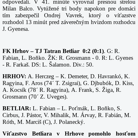
odpovedali. V 41. minúte vyrovnal presnou strelou
Milan Balco. Vytúžené tri body napokon pre domáci
tím zabezpečil Ondrej Vavrek, ktorý o víťazstve
rozhodol 13 minút pred záverečným hvizdom rozhodcu
J. Gyenesa.
FK Hrhov – TJ Tatran Betliar 0:2 (0:1)
. G: R.
Fabian, L. Boňko. ŽK: R. Grosmann - 0. R: L. Gyenes
- R. Farkaš. DS: L. Šalamon. Div.: 50.
HRHOV:
A. Herczeg – K. Demeter, D. Havrankó,
K.
Ragyina,
F. Aros (74´ T. Zsigrai),
G. Djbubók,
D. Kiss,
A. Kocsík (78´ R. Ragyina),
A. Frank,
S. Žiga, R.
Grosmann (70´ Z. Uveges).
BETLIAR:
L. Fabian – L. Poťmák,
L. Boňko,
S.
Cirbus,
J. Pástor, V. Mihalik, M. Árvay, R. Fabián, M.
Róth, M. Marciš (C), J. Polanecký.
Víťazstvo Betliara v Hrhove pomohlo hosťom