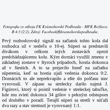
Fotografia zo súboja FK Krásnohorské Podhradie - MFK Rožňava
B 4:3 (2:2). Zdroj: Facebook/fkkrasnohorskepodhradie.
Prvý rozhodcovský signál na začiatok tohto kola dal
rozhodca už v nedeľu o 10-ej. Súperi sa predstavili
divákom v celkom iných zostavách oproti
predchádzajúcemu kolu. Kým domáci využili zmenu v
základnej zostave v štyroch prípadoch, hostia dokonca
až v šiestich. A to sa prejavilo hneď na začiatku
súperenia, keď sa hostia ujali vedenia dokonca 0:2.
Domácich to ale neprekvapilo a ešte do polčasu stav
vyrovnali. V zápase sa strelecky darilo najmä J.
Figúrovi, ktorý si poistil vedenie v streleckej tabuľke,
kde mu svieti dokonca 34 gólov s pekným odstupom
od druhého v poradí. Terajší súperi sa stretli v súťaži
dva razy a stav stretnutí je vyrovnaný 1:1.