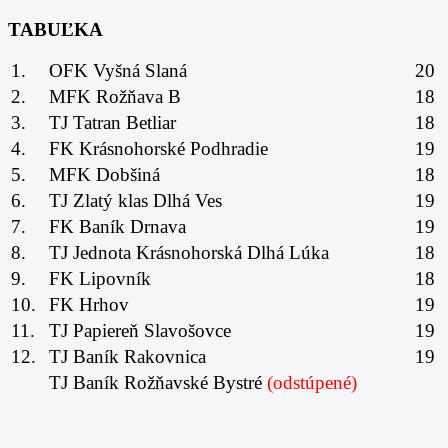
TABUĽKA
1.
OFK Vyšná Slaná
20
2.
MFK Rožňava B
18
3.
TJ Tatran Betliar
18
4.
FK Krásnohorské Podhradie
19
5.
MFK Dobšiná
18
6.
TJ Zlatý klas Dlhá Ves
19
7.
FK Baník Drnava
19
8.
TJ Jednota Krásnohorská Dlhá Lúka
18
9.
FK Lipovník
18
10.
FK Hrhov
19
11.
TJ Papiereň Slavošovce
19
12.
TJ Baník Rakovnica
19
TJ Baník Rožňavské Bystré
(odstúpené)