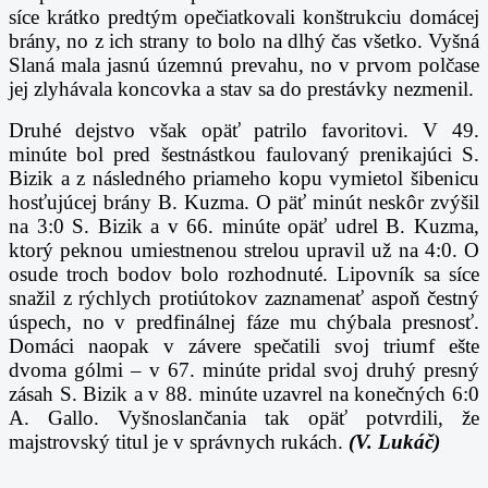
síce krátko predtým opečiatkovali konštrukciu domácej
brány, no z ich strany to bolo na dlhý čas všetko. Vyšná
Slaná mala jasnú územnú prevahu, no v prvom polčase
jej zlyhávala koncovka a stav sa do prestávky nezmenil.
Druhé dejstvo však opäť patrilo favoritovi. V 49.
minúte bol pred šestnástkou faulovaný prenikajúci S.
Bizik a z následného priameho kopu vymietol šibenicu
hosťujúcej brány B. Kuzma. O päť minút neskôr zvýšil
na 3:0 S. Bizik a v 66. minúte opäť udrel B. Kuzma,
ktorý peknou umiestnenou strelou upravil už na 4:0. O
osude troch bodov bolo rozhodnuté. Lipovník sa síce
snažil z rýchlych protiútokov zaznamenať aspoň čestný
úspech, no v predfinálnej fáze mu chýbala presnosť.
Domáci naopak v závere spečatili svoj triumf ešte
dvoma gólmi – v 67. minúte pridal svoj druhý presný
zásah S. Bizik a v 88. minúte uzavrel na konečných 6:0
A. Gallo. Vyšnoslančania tak opäť potvrdili, že
majstrovský titul je v správnych rukách.
(V. Lukáč)