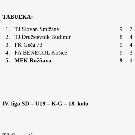
TABUĽKA:
1.
TJ Slovan Smižany
9
7
2.
TJ Družstevník Budimír
8
4
3.
FK Geča 73
9
4
4.
FA BENECOL Košice
9
3
5.
MFK Rožňava
9
1
IV. liga SD – U19 – K-G – 18. kolo