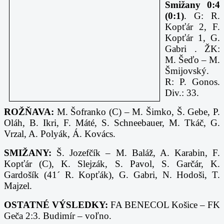
Smižany 0:4
(0:1)
. G: R.
Kopťár 2, F.
Kopťár 1, G.
Gabri . ŽK:
M. Šeďo – M.
Šmijovský.
R: P. Gonos.
Div.: 33.
ROŽŇAVA:
M. Šofranko (C) – M. Šimko, Š. Gebe, P.
Oláh, B. Ikri, F. Máté, S. Schneebauer, M. Tkáč, G.
Vrzal, A. Polyák, Á. Kovács.
SMIŽANY:
Š. Jozefčík – M. Baláž, A. Karabin, F.
Kopťár (C), K. Slejzák, S. Pavol, S. Garčár, K.
Gardošík (41´ R. Kopťák), G. Gabri, N. Hodoši, T.
Majzel.
OSTATNÉ VÝSLEDKY:
FA BENECOL Košice – FK
Geča 2:3. Budimír – voľno.