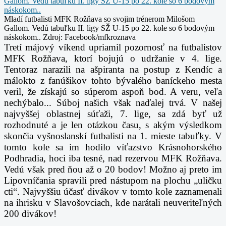
Mladí futbalisti MFK Rožňava so svojim trénerom Milošom
Gallom. Vedú tabuľku II. ligy SŽ U-15 po 22. kole so 6 bodovým
náskokom..
Zdroj: Facebook/mfkroznava
Tretí májový víkend upriamil pozornosť na futbalistov
MFK Rožňava, ktorí bojujú o udržanie v 4. lige.
Tentoraz narazili na ašpiranta na postup z Kendíc a
málokto z fanúšikov tohto bývalého baníckeho mesta
veril, že získajú so súperom aspoň bod. A veru, veľa
nechýbalo... Súboj našich však naďalej trvá. V našej
najvyššej oblastnej súťaži, 7. lige, sa zdá byť už
rozhodnuté a je len otázkou času, s akým výsledkom
skončia vyšnoslanskí futbalisti na 1. mieste tabuľky. V
tomto kole sa im hodilo víťazstvo Krásnohorského
Podhradia, hoci iba tesné, nad rezervou MFK Rožňava.
Vedú však pred ňou až o 20 bodov! Možno aj preto im
Lipovníčania spravili pred nástupom na plochu „uličku
cti“. Najvyššiu účasť divákov v tomto kole zaznamenali
na ihrisku v Slavošovciach, kde narátali neuveriteľných
200 divákov!