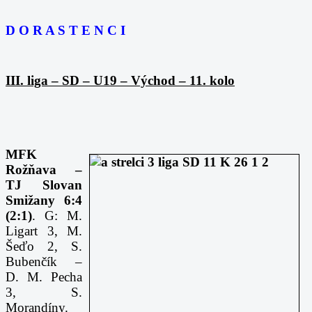
D O R A S T E N C I
III. liga – SD – U19 – Východ – 11. kolo
MFK
Rožňava –
TJ Slovan
Smižany 6:4
(2:1)
. G: M.
Ligart 3, M.
Šeďo 2, S.
Bubenčík –
D. M. Pecha
3, S.
Morandíny.