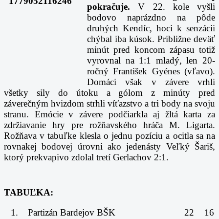
pokračuje.
V 22. kole vyšli
bodovo naprázdno na pôde
druhých Kendíc, hoci k senzácii
chýbal iba kúsok. Približne deväť
minút pred koncom zápasu totiž
vyrovnal na 1:1 mladý, len 20-
ročný František Gyénes (vľavo).
Domáci však v závere vrhli
všetky sily do útoku a gólom z minúty pred
záverečným hvizdom strhli víťazstvo a tri body na svoju
stranu. Emócie v závere podčiarkla aj žltá karta za
zdržiavanie hry pre rožňavského hráča M. Ligarta.
Rožňava v tabuľke klesla o jednu pozíciu a ocitla sa na
rovnakej bodovej úrovni ako jedenásty Veľký Šariš,
ktorý prekvapivo zdolal tretí Gerlachov 2:1.
TABUĽKA:
1.
Partizán Bardejov BŠK
22
16