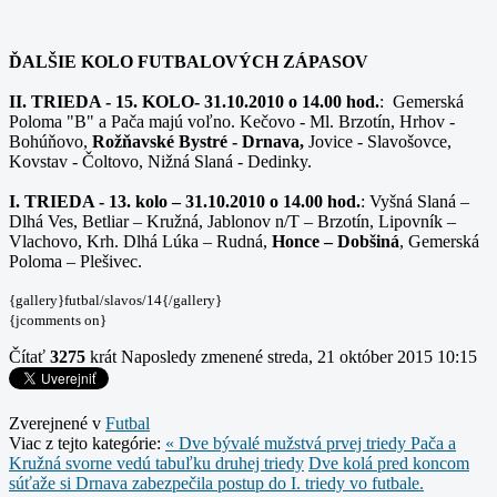
ĎALŠIE KOLO FUTBALOVÝCH ZÁPASOV
II. TRIEDA - 15. KOLO- 31.10.2010 o 14.00 hod.
: Gemerská
Poloma "B" a Pača majú voľno. Kečovo - Ml. Brzotín, Hrhov -
Bohúňovo,
Rožňavské Bystré - Drnava,
Jovice - Slavošovce,
Kovstav - Čoltovo, Nižná Slaná - Dedinky.
I. TRIEDA -
13. kolo – 31.10.2010 o 14.00 hod.
: Vyšná Slaná –
Dlhá Ves, Betliar – Kružná, Jablonov n/T – Brzotín, Lipovník –
Vlachovo, Krh. Dlhá Lúka – Rudná,
Honce – Dobšiná
, Gemerská
Poloma – Plešivec.
{gallery}futbal/slavos/14{/gallery}
{jcomments on}
Čítať
3275
krát
Naposledy zmenené streda, 21 október 2015 10:15
Zverejnené v
Futbal
Viac z tejto kategórie:
« Dve bývalé mužstvá prvej triedy Pača a
Kružná svorne vedú tabuľku druhej triedy
Dve kolá pred koncom
súťaže si Drnava zabezpečila postup do I. triedy vo futbale.