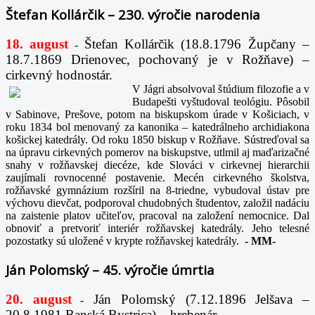
Štefan Kollárčik – 230. výročie narodenia
18. august
Štefan Kollárčik (18.8.1796 Župčany –
-
18.7.1869 Drienovec, pochovaný je v Rožňave) –
cirkevný hodnostár.
V Jágri absolvoval štúdium filozofie a v
Budapešti vyštudoval teológiu. Pôsobil
v Sabinove, Prešove, potom na biskupskom úrade v Košiciach, v
roku 1834 bol menovaný za kanonika – katedrálneho archidiakona
košickej katedrály. Od roku 1850 biskup v Rožňave. Sústreďoval sa
na úpravu cirkevných pomerov na biskupstve, utlmil aj maďarizačné
snahy v rožňavskej diecéze, kde Slováci v cirkevnej hierarchii
zaujímali rovnocenné postavenie. Mecén cirkevného školstva,
rožňavské gymnázium rozšíril na 8-triedne, vybudoval ústav pre
výchovu dievčat, podporoval chudobných študentov, založil nadáciu
na zaistenie platov učiteľov, pracoval na založení nemocnice. Dal
obnoviť a pretvoriť interiér rožňavskej katedrály. Jeho telesné
pozostatky sú uložené v krypte rožňavskej katedrály.
-
MM-
Ján Polomský – 45. výročie úmrtia
20. august
Ján Polomský (7.12.1896 Jelšava –
-
20.8.1981 Banská Bystrica) – hrebenár.