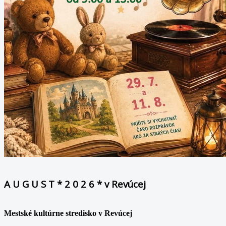
A U G U S T * 2 0 2 6 * v Revúcej
Mestské kultúrne stredisko v Revúcej