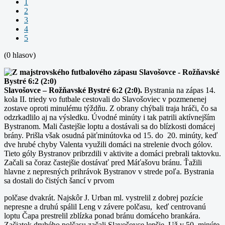
1
2
3
4
5
(0 hlasov)
Slavošovce – Rožňavské Bystré 6:2 (2:0).
Bystrania na zápas 14.
kola II. triedy vo futbale cestovali do Slavošoviec v pozmenenej
zostave oproti minulému týždňu. Z obrany chýbali traja hráči, čo sa
odzrkadlilo aj na výsledku. Úvodné minúty i tak patrili aktívnejším
Bystranom. Mali častejšie loptu a dostávali sa do blízkosti domácej
brány. Prišla však osudná päťminútovka od 15. do 20. minúty, keď
dve hrubé chyby Valenta využili domáci na strelenie dvoch gólov.
Tieto góly Bystranov pribrzdili v aktivite a domáci prebrali taktovku.
Začali sa čoraz častejšie dostávať pred Máťašovu bránu. Ťažili
hlavne z nepresných prihrávok Bystranov v strede poľa. Bystrania
sa dostali do čistých šancí v prvom
polčase dvakrát. Najskôr J. Urban ml. vystrelil z dobrej pozície
nepresne a druhú spálil Leng v závere polčasu, keď centrovanú
loptu Čapa prestrelil zblízka ponad bránu domáceho brankára.
Začiatok druhého polčasu začali Slavošovce lepšie. Už v 50. minúte