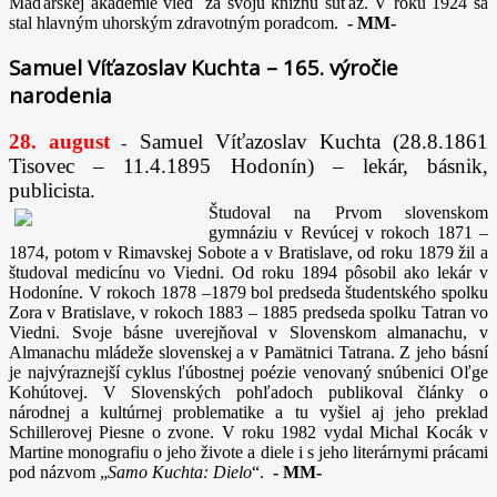
Maďarskej akadémie vied za svoju knižnú súťaž. V roku 1924 sa
stal hlavným uhorským zdravotným poradcom.
-
MM-
Samuel Víťazoslav Kuchta – 165. výročie
narodenia
28. august
Samuel Víťazoslav Kuchta (28.8.1861
-
Tisovec – 11.4.1895 Hodonín) – lekár, básnik,
publicista.
Študoval na Prvom slovenskom
gymnáziu v Revúcej v rokoch 1871 –
1874, potom v Rimavskej Sobote a v Bratislave, od roku 1879 žil a
študoval medicínu vo Viedni. Od roku 1894 pôsobil ako lekár v
Hodoníne. V rokoch 1878 –1879 bol predseda študentského spolku
Zora v Bratislave, v rokoch 1883 – 1885 predseda spolku Tatran vo
Viedni. Svoje básne uverejňoval v Slovenskom almanachu, v
Almanachu mládeže slovenskej a v Pamätnici Tatrana. Z jeho básní
je najvýraznejší cyklus ľúbostnej poézie venovaný snúbenici Oľge
Kohútovej. V Slovenských pohľadoch publikoval články o
národnej a kultúrnej problematike a tu vyšiel aj jeho preklad
Schillerovej Piesne o zvone. V roku 1982 vydal Michal Kocák v
Martine monografiu o jeho živote a diele i s jeho literárnymi prácami
pod názvom „
Samo Kuchta: Dielo
“.
-
MM-