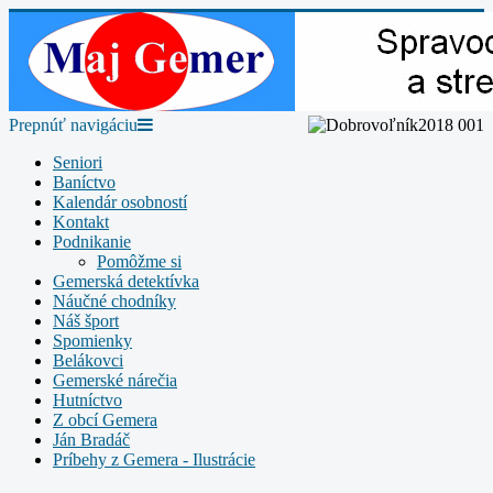
Prepnúť navigáciu
Seniori
Baníctvo
Kalendár osobností
Kontakt
Podnikanie
Pomôžme si
Gemerská detektívka
Náučné chodníky
Náš šport
Spomienky
Belákovci
Gemerské nárečia
Hutníctvo
Z obcí Gemera
Ján Bradáč
Príbehy z Gemera - Ilustrácie