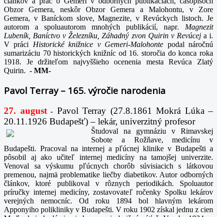
článkov a prác o Gemeri v odborných publikáciách, časopisoch
Obzor Gemera, neskôr Obzor Gemera a Malohontu, v Zore
Gemera, v Baníckom slove, Magnezite, v Revúckych listoch. Je
autorom a spoluautorom mnohých publikácií, napr
. Magnezit
Lubeník, Baníctvo v Železníku, Záhadný zvon Quirin v Revúcej
a i.
V práci
Historické knižnice v Gemeri-Malohonte
podal náročnú
sumarizáciu 70 historických knižníc od 16. storočia do konca roka
1918. Je držiteľom najvyššieho ocenenia mesta Revúca Zlatý
Quirin.
-
MM-
Pavol Terray – 165. výročie narodenia
27. august
Pavol Terray
(27.8.1861 Mokrá Lúka –
-
20.11.1926 Budapešť) – lekár, univerzitný profesor
Študoval na gymnáziu v Rimavskej
Sobote a Rožňave, medicínu v
Budapešti. Pracoval na internej a pľúcnej klinike v Budapešti a
pôsobil aj ako učiteľ internej medicíny na tamojšej univerzite.
Venoval sa výskumu pľúcnych chorôb súvisiacich s látkovou
premenou, najmä problematike liečby diabetikov. Autor odborných
článkov, ktoré publikoval v rôznych periodikách. Spoluautor
príručky internej medicíny, zostavovateľ ročenky Spolku lekárov
verejných nemocníc. Od roku 1894 bol hlavným lekárom
Apponyiho polikliniky v Budapešti. V roku 1902 získal jednu z cien