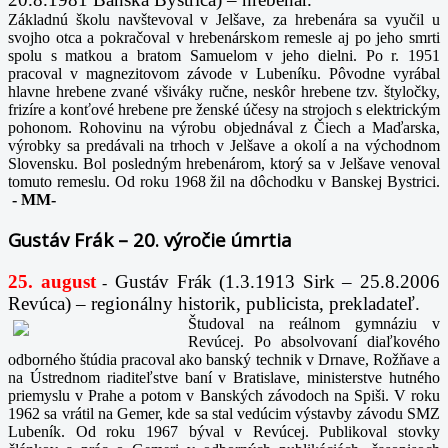
Základnú školu navštevoval v Jelšave, za hrebenára sa vyučil u
svojho otca a pokračoval v hrebenárskom remesle aj po jeho smrti
spolu s matkou a bratom Samuelom v jeho dielni. Po r. 1951
pracoval v magnezitovom závode v Lubeníku. Pôvodne vyrábal
hlavne hrebene zvané všiváky ručne, neskôr hrebene tzv. štyločky,
frizíre a konťové hrebene pre ženské účesy na strojoch s elektrickým
pohonom. Rohovinu na výrobu objednával z Čiech a Maďarska,
výrobky sa predávali na trhoch v Jelšave a okolí a na východnom
Slovensku. Bol posledným hrebenárom, ktorý sa v Jelšave venoval
tomuto remeslu. Od roku 1968 žil na dôchodku v Banskej Bystrici.
-
MM-
Gustáv Frák – 20. výročie úmrtia
25. august
Gustáv Frák
(1.3.1913 Sirk – 25.8.2006
-
Revúca) – regionálny historik, publicista, prekladateľ.
Študoval na reálnom gymnáziu v
Revúcej. Po absolvovaní diaľkového
odborného štúdia pracoval ako banský technik v Drnave, Rožňave a
na Ústrednom riaditeľstve baní v Bratislave, ministerstve hutného
priemyslu v Prahe a potom v Banských závodoch na Spiši. V roku
1962 sa vrátil na Gemer, kde sa stal vedúcim výstavby závodu SMZ
Lubeník. Od roku 1967 býval v Revúcej. Publikoval stovky