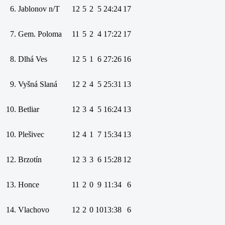
6.
Jablonov n/T
12
5
2
5
24:24
17
7.
Gem. Poloma
11
5
2
4
17:22
17
8.
Dlhá Ves
12
5
1
6
27:26
16
9.
Vyšná Slaná
12
2
4
5
25:31
13
10.
Betliar
12
3
4
5
16:24
13
10.
Plešivec
12
4
1
7
15:34
13
12.
Brzotín
12
3
3
6
15:28
12
13.
Honce
11
2
0
9
11:34
6
14.
Vlachovo
12
2
0
10
13:38
6