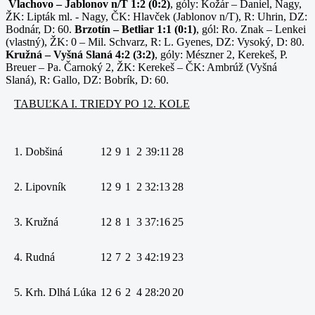
Vlachovo – Jablonov n/T 1:2 (0:2)
, góly: Kožár – Daniel, Nagy,
ŽK: Lipták ml. - Nagy, ČK: Hlavček (Jablonov n/T), R: Uhrin, DZ:
Bodnár, D: 60.
Brzotín – Betliar 1:1 (0:1)
, gól: Ro. Znak – Lenkei
(vlastný), ŽK: 0 – Mil. Schvarz, R: L. Gyenes, DZ: Vysoký, D: 80.
Kružná – Vyšná Slaná 4:2 (3:2)
, góly: Mészner 2, Kerekeš, P.
Breuer – Pa. Čarnoký 2, ŽK: Kerekeš – ČK: Ambrúž (Vyšná
Slaná), R: Gallo, DZ: Bobrík, D: 60.
TABUĽKA I. TRIEDY PO 12. KOLE
1.
Dobšiná
12
9
1
2
39:11
28
2.
Lipovník
12
9
1
2
32:13
28
3.
Kružná
12
8
1
3
37:16
25
4.
Rudná
12
7
2
3
42:19
23
5.
Krh. Dlhá Lúka
12
6
2
4
28:20
20