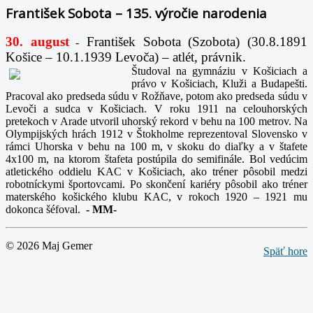
František Sobota – 135. výročie narodenia
30. august
František Sobota (Szobota) (30.8.1891
-
Košice – 10.1.1939 Levoča) – atlét, právnik.
Študoval na gymnáziu v Košiciach a
právo v Košiciach, Kluži a Budapešti.
Pracoval ako predseda súdu v Rožňave, potom ako predseda súdu v
Levoči a sudca v Košiciach. V roku 1911 na celouhorských
pretekoch v Arade utvoril uhorský rekord v behu na 100 metrov. Na
Olympijských hrách 1912 v Štokholme reprezentoval Slovensko v
rámci Uhorska v behu na 100 m, v skoku do diaľky a v štafete
4x100 m, na ktorom štafeta postúpila do semifinále. Bol vedúcim
atletického oddielu KAC v Košiciach, ako tréner pôsobil medzi
robotníckymi športovcami. Po skončení kariéry pôsobil ako tréner
materského košického klubu KAC, v rokoch 1920 – 1921 mu
dokonca šéfoval.
-
MM-
© 2026 Maj Gemer
Späť hore