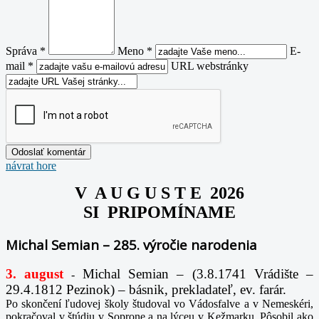
Správa *
Meno *
E-
mail *
URL webstránky
návrat hore
V A U G U S T E 2026
SI PRIPOMÍNAME
Michal Semian – 285. výročie narodenia
3. august
Michal Semian – (3.8.1741 Vrádište –
-
29.4.1812 Pezinok) – básnik, prekladateľ, ev. farár.
Po skončení ľudovej školy študoval vo Vádosfalve a v Nemeskéri,
pokračoval v štúdiu v Soprone a na lýceu v Kežmarku. Pôsobil ako