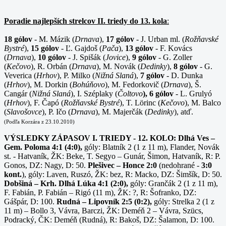
Poradie najlepších strelcov II. triedy do 13. kola
:
18 gólov
- M. Mázik (
Drnava
),
17 gólov
- J. Urban ml. (
Rožňavské
Bystré
),
15 gólov
- Ľ. Gajdoš (
Pača
),
13 gólov
- F. Kovács
(
Drnava
),
10 gólov
- J. Spišák (
Jovice
),
9 gólov
- G. Zoller
(
Kečovo
), R. Orbán (
Drnava
), M. Novák (
Dedinky
),
8 gólov
- G.
Veverica (
Hrhov
), P. Milko (
Nižná Slaná
),
7 gólov
- D. Dunka
(
Hrhov
), M. Dorkin (
Bohúňovo
), M. Fedorkovič (
Drnava
), Š.
Cangár (
Nižná Slaná
), I. Széplaky (
Čoltovo
), 6 gólov
- L. Grulyó
(
Hrhov
), F. Čapó (
Rožňavské Bystré
), T. Lörinc (
Kečovo
), M. Balco
(
Slavošovce
), P. Ičo (
Drnava
), M. Majerčák (
Dedinky
), atď.
(Podľa Korzára z 23.10.2010)
VÝSLEDKY ZÁPASOV I. TRIEDY - 12. KOLO:
Dlhá Ves –
Gem. Poloma 4:1 (4:0),
góly: Blatník 2 (1 z
11 m
), Flander, Novák
st. - Hatvaník, ŽK: Beke, T. Segyo – Gunár, Šimon, Hatvaník, R: P.
Gonos, DZ: Nagy, D: 50.
Plešivec – Honce 2:0
(nedohrané -
3:0
kont.
), góly: Laven, Ruszó, ŽK: bez, R: Macko, DZ: Šimšík, D: 50.
Dobšiná – Krh. Dlhá Lúka 4:1 (2:0),
góly: Grančák 2 (1 z
11 m
),
F. Fabián, P. Fabián – Rigó (
11 m
), ŽK: ?, R: Šofranko, DZ:
Gášpár, D: 100.
Rudná – Lipovník 2:5 (0:2),
góly: Strelka 2 (1 z
11 m
) – Bollo 3, Vávra, Barczi, ŽK: Deméň 2 – Vávra, Szücs,
Podracký, ČK: Deméň (Rudná), R: Bakoš, DZ: Šalamon, D: 100.