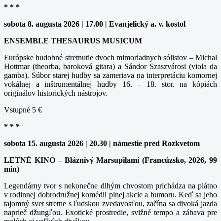
* * *
sobota 8. augusta 2026 | 17.00 | Evanjelický a. v. kostol
ENSEMBLE THESAURUS MUSICUM
Európske hudobné stretnutie dvoch mimoriadnych sólistov – Michal
Hottmar (theorba, baroková gitara) a Sándor Szaszvárosi (viola da
gamba). Súbor starej hudby sa zameriava na interpretáciu komornej
vokálnej a inštrumentálnej hudby 16. – 18. stor. na kópiách
originálov historických nástrojov.
Vstupné 5 €
* * *
sobota 15. augusta 2026 | 20.30 | námestie pred Rozkvetom
LETNÉ KINO – Bláznivý Marsupilami (Francúzsko, 2026, 99
min)
Legendárny tvor s nekonečne dlhým chvostom prichádza na plátno
v rodinnej dobrodružnej komédii plnej akcie a humoru. Keď sa jeho
tajomný svet stretne s ľudskou zvedavosťou, začína sa divoká jazda
naprieč džungľou. Exotické prostredie, svižné tempo a zábava pre