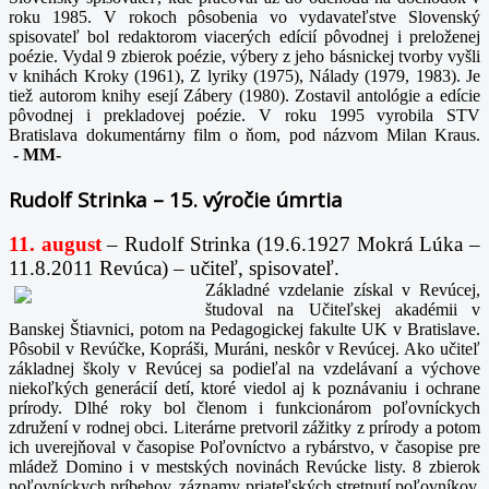
roku 1985. V rokoch pôsobenia vo vydavateľstve Slovenský
spisovateľ bol redaktorom viacerých edícií pôvodnej i preloženej
poézie. Vydal 9 zbierok poézie, výbery z jeho básnickej tvorby vyšli
v knihách Kroky (1961), Z lyriky (1975), Nálady (1979, 1983). Je
tiež autorom knihy esejí Zábery (1980). Zostavil antológie a edície
pôvodnej i prekladovej poézie. V roku 1995 vyrobila STV
Bratislava dokumentárny film o ňom, pod názvom Milan Kraus.
-
MM-
Rudolf Strinka – 15. výročie úmrtia
11. august
– Rudolf Strinka (19.6.1927 Mokrá Lúka –
11.8.2011 Revúca) – učiteľ, spisovateľ.
Základné vzdelanie získal v Revúcej,
študoval na Učiteľskej akadémii v
Banskej Štiavnici, potom na Pedagogickej fakulte UK v Bratislave.
Pôsobil v Revúčke, Kopráši, Muráni, neskôr v Revúcej. Ako učiteľ
základnej školy v Revúcej sa podieľal na vzdelávaní a výchove
niekoľkých generácií detí, ktoré viedol aj k poznávaniu i ochrane
prírody. Dlhé roky bol členom i funkcionárom poľovníckych
združení v rodnej obci. Literárne pretvoril zážitky z prírody a potom
ich uverejňoval v časopise Poľovníctvo a rybárstvo, v časopise pre
mládež Domino i v mestských novinách Revúcke listy. 8 zbierok
poľovníckych príbehov, záznamy priateľských stretnutí poľovníkov,