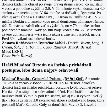
domáci krídelník obišiel po svojej pravej strane všetko, čo mu stálo
v ceste a pohodlne zvýšil na 3:0. V 56. minúte zvýšili domáci na 4:0
strelou z priameho kopu. V 64. minúte sa dočkali aj Bystrania. Po
rýchlej akcii Čapa a J. Urbana ml., J. Urban ml. znížil na 4:1. V 70.
minúte Dorkin z priameho kopu nedal domácemu gólmanovi šancu.
4:2 Domáci sa začali obávať o výsledok, no v 79. minúte strelou
pod brvno z hranice 16-ky poistili svoje vedenie na 5:2. V samom
závere domácim ešte vyšla jedna akcia a uzavreli výsledok na 6:2.
Pred 30 divákmi rozhodoval Jonás.
Zostava Rožňavského Bystrého
:
Máťaš - Dorkin, Valent, Leng, J.
Urban, Šály, J. Urban ml., Čapó, Rusnyák, Minčík, Bernát.
Miloš LENG
Foto: Peťo Ďurský
Hráči Mladosť Brzotín na ihrisko prichádzali
postupne, lebo doma najprv oslavovali
Mladosť Brzotín - Gemerská Poloma „B“ 9:1 (3:0).
Stretnutie
14. kola sa začalo v sobotu 23.10.2010 o 14.30 hod. nakoľko
domáci hráči na ihrisko prichádzali postupne kvôli rodinnej oslave.
Hostia tiež nastúpili len s desiatimi hráčmi. Hoci hráči domáceho
mužstva hrali 35 min. v poli len siedmi, ale aj tak si vytvorili veľký
tlak. Hostia za stavu 3:0 skorigovali skóre z pokutového kopu, ktorý
premenil Maťo Zatroch. Góly za domácich: Vavrek 5, Lazok 2,