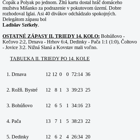
Čopák a Polyak po jednom. Žltú kartu dostal hráč domáceho
mužstva Mišanko za podrazenie v pokutovom území. Dobre
rozhodoval Iglai. Asi 40 divákov odchádzalo spokojných.
Delegátom zápasu bol
Ladislav Székely
.
OSTATNÉ ZÁPASY II. TRIEDY 14. KOLO:
Bohúňovo -
Kečovo 2:2, Drnava - Hrhov 6:4, Dedinky - Pača 1:1 (1:0), Čoltovo
- Jovice 3:2. Nižná Slaná a Kovstav mali voľno.
TABUĽKA II. TRIEDY PO 14. KOLE
1.
Drnava
12
12
0
0
72:14
36
2.
Rožň. Bystré
12
8
1
3
39:23
25
3.
Bohúňovo
12
6
5
1
34:16
23
4.
Pača
13
7
1
5
38:23
22
5.
Dedinky
12
6
2
4
26:34
20