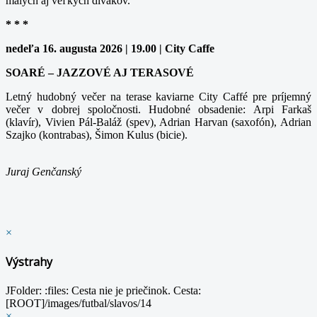
malých aj veľkých divákov.
* * *
nedeľa 16. augusta 2026 | 19.00 | City Caffe
SOARÉ – JAZZOVÉ AJ TERASOVÉ
Letný hudobný večer na terase kaviarne City Caffé pre príjemný
večer v dobrej spoločnosti. Hudobné obsadenie: Arpi Farkaš
(klavír), Vivien Pál-Baláž (spev), Adrian Harvan (saxofón), Adrian
Szajko (kontrabas), Šimon Kulus (bicie).
Juraj Genčanský
×
Výstrahy
JFolder: :files: Cesta nie je priečinok. Cesta:
[ROOT]/images/futbal/slavos/14
×