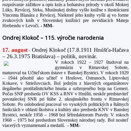
rozprávanie zážitkov a opis krás a bohatstva prírody v okolí Mokrej
Lúky, Revúcej, Sirku, Muránskej doliny vyšlo knižne s ilustráciami
Vincenta Blanára z Revúcej. Niektoré jeho knihy vyšli aj vo forme
zvukových kníh v Slovenskej knižnici pre nevidiacich Mateja
Hrebendu v Levoči.
-
MM-
Ondrej Klokoč – 115. výročie narodenia
17. august
Ondrej Klokoč (17.8.1911 Hnúšťa-Hačava
-
– 26.3.1975 Bratislava) – politik, novinár.
V rokoch 1922 – 1927 študoval na
gymnáziu v Rimavskej Sobote,
maturoval na Učiteľskom ústave v Banskej Bystrici. V rokoch 1929
– 1944 pôsobil ako učiteľ v Hrušove, Ostranoch, Liptovskej
Kokave, v Striežovciach. Bol jedným z hlavných organizátorov
ilegálneho protifašistického hnutia a ozbrojeného boja na Gemeri.
Počas SNP predseda OV KSS a RNV v Hnúšti, neskôr predstaviteľ
povstaleckej SNR pri štábe 2. ukrajinského frontu v Rimavskej
Sobote. Po oslobodení pracoval vo vysokých politických a štátnych
funkciách v oblasti školstva a kultúry ako predseda KNV v Banskej
Bystrici, neskôr 1958 – 1968 bol šéfredaktorom Pravdy. V rokoch
1968 – 1975 bol predsedom Slovenskej národnej rady. Bol nositeľ
viacerých vyznamenaní a medailí.
-
MM-