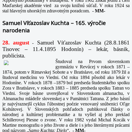
Apponyiho polikliniky v Budapešti. V roku 1902 získal jednu z cien
Maďarskej akadémie vied za svoju knižnú súťaž. V roku 1924 sa
stal hlavným uhorským zdravotným poradcom.
-
MM-
Samuel Víťazoslav Kuchta – 165. výročie
narodenia
28. august
Samuel Víťazoslav Kuchta (28.8.1861
-
Tisovec – 11.4.1895 Hodonín) – lekár, básnik,
publicista.
Študoval na Prvom slovenskom
gymnáziu v Revúcej v rokoch 1871 –
1874, potom v Rimavskej Sobote a v Bratislave, od roku 1879 žil a
študoval medicínu vo Viedni. Od roku 1894 pôsobil ako lekár v
Hodoníne. V rokoch 1878 –1879 bol predseda študentského spolku
Zora v Bratislave, v rokoch 1883 – 1885 predseda spolku Tatran vo
Viedni. Svoje básne uverejňoval v Slovenskom almanachu, v
Almanachu mládeže slovenskej a v Pamätnici Tatrana. Z jeho básní
je najvýraznejší cyklus ľúbostnej poézie venovaný snúbenici Oľge
Kohútovej. V Slovenských pohľadoch publikoval články o
národnej a kultúrnej problematike a tu vyšiel aj jeho preklad
Schillerovej Piesne o zvone. V roku 1982 vydal Michal Kocák v
Martine monografiu o jeho živote a diele i s jeho literárnymi prácami
pod názvom „
Samo Kuchta: Dielo
“.
-
MM-