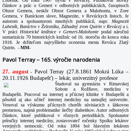
Lubeník. Od roku 1967 býval v Revúcej. Publikoval stovky
článkov a prác o Gemeri v odborných publikáciách, časopisoch
Obzor Gemera, neskôr Obzor Gemera a Malohontu, v Zore
Gemera, v Baníckom slove, Magnezite, v Revúckych listoch. Je
autorom a spoluautorom mnohých publikácií, napr
. Magnezit
Lubeník, Baníctvo v Železníku, Záhadný zvon Quirin v Revúcej
a i.
V práci
Historické knižnice v Gemeri-Malohonte
podal náročnú
sumarizáciu 70 historických knižníc od 16. storočia do konca roka
1918. Je držiteľom najvyššieho ocenenia mesta Revúca Zlatý
Quirin.
-
MM-
Pavol Terray – 165. výročie narodenia
27. august
Pavol Terray
(27.8.1861 Mokrá Lúka –
-
20.11.1926 Budapešť) – lekár, univerzitný profesor
Študoval na gymnáziu v Rimavskej
Sobote a Rožňave, medicínu v
Budapešti. Pracoval na internej a pľúcnej klinike v Budapešti a
pôsobil aj ako učiteľ internej medicíny na tamojšej univerzite.
Venoval sa výskumu pľúcnych chorôb súvisiacich s látkovou
premenou, najmä problematike liečby diabetikov. Autor odborných
článkov, ktoré publikoval v rôznych periodikách. Spoluautor
príručky internej medicíny, zostavovateľ ročenky Spolku lekárov
verejných nemocníc. Od roku 1894 bol hlavným lekárom