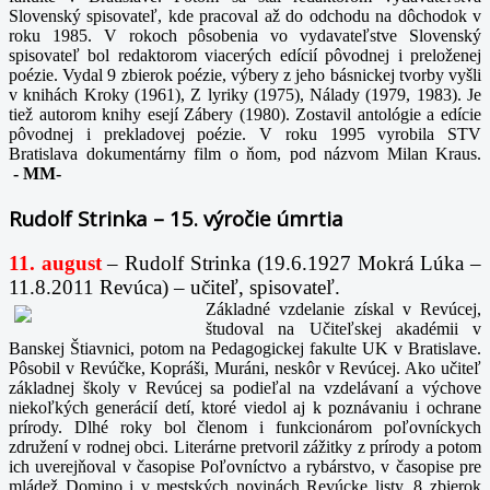
Slovenský spisovateľ, kde pracoval až do odchodu na dôchodok v
roku 1985. V rokoch pôsobenia vo vydavateľstve Slovenský
spisovateľ bol redaktorom viacerých edícií pôvodnej i preloženej
poézie. Vydal 9 zbierok poézie, výbery z jeho básnickej tvorby vyšli
v knihách Kroky (1961), Z lyriky (1975), Nálady (1979, 1983). Je
tiež autorom knihy esejí Zábery (1980). Zostavil antológie a edície
pôvodnej i prekladovej poézie. V roku 1995 vyrobila STV
Bratislava dokumentárny film o ňom, pod názvom Milan Kraus.
-
MM-
Rudolf Strinka – 15. výročie úmrtia
11. august
– Rudolf Strinka (19.6.1927 Mokrá Lúka –
11.8.2011 Revúca) – učiteľ, spisovateľ.
Základné vzdelanie získal v Revúcej,
študoval na Učiteľskej akadémii v
Banskej Štiavnici, potom na Pedagogickej fakulte UK v Bratislave.
Pôsobil v Revúčke, Kopráši, Muráni, neskôr v Revúcej. Ako učiteľ
základnej školy v Revúcej sa podieľal na vzdelávaní a výchove
niekoľkých generácií detí, ktoré viedol aj k poznávaniu i ochrane
prírody. Dlhé roky bol členom i funkcionárom poľovníckych
združení v rodnej obci. Literárne pretvoril zážitky z prírody a potom
ich uverejňoval v časopise Poľovníctvo a rybárstvo, v časopise pre
mládež Domino i v mestských novinách Revúcke listy. 8 zbierok