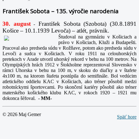
František Sobota – 135. výročie narodenia
30. august
František Sobota (Szobota) (30.8.1891
-
Košice – 10.1.1939 Levoča) – atlét, právnik.
Študoval na gymnáziu v Košiciach a
právo v Košiciach, Kluži a Budapešti.
Pracoval ako predseda súdu v Rožňave, potom ako predseda súdu v
Levoči a sudca v Košiciach. V roku 1911 na celouhorských
pretekoch v Arade utvoril uhorský rekord v behu na 100 metrov. Na
Olympijských hrách 1912 v Štokholme reprezentoval Slovensko v
rámci Uhorska v behu na 100 m, v skoku do diaľky a v štafete
4x100 m, na ktorom štafeta postúpila do semifinále. Bol vedúcim
atletického oddielu KAC v Košiciach, ako tréner pôsobil medzi
robotníckymi športovcami. Po skončení kariéry pôsobil ako tréner
materského košického klubu KAC, v rokoch 1920 – 1921 mu
dokonca šéfoval.
-
MM-
© 2026 Maj Gemer
Späť hore