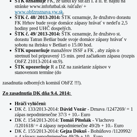
ŠTK oznamuje
FK, že tabuľky súťaží I. a II. tr. nájdu na
stránke www.infofutbal.sk /súťaže/ +
www.obfzroznava.yw.sk
.
ŠTK č. 48/ 2013-2014:
ŠTK oznamuje, že družstvo dorastu
FK Hrhov bude svoje domáce zápasy hrávať v nedeľu 2,5
hodiny pred UHČ dospelých.
ŠTK č. 49/ 2013-2014:
ŠTK oznamuje, že družstvo st.
dorastu Tatran Betliar bude svoje domáce zápasy hrávať v
sobotu na ihrisku v Betliari o 15.00 hod.
ŠTK upozorňuje
manažérov ISSF a FK , aby zápis o
stretnutí bol pripravený 15 min. pred začiatkom zápasu (rozpis
ObFZ 21013-2014 str.9).
ŠTK upozorňuje
R a DZ na zasielanie zápisov v
stanovenom termíne (do
zasadnutia odborných komisií ObFZ !!!).
Zo zasadnutia DK dňa 9.4. 2014:
Hráči vylúčení:
DK č. 133/2013-2014:
Dávid Vozár
- Drnava /1247269/ = 1
zápas nepodmienečne 37/3 + 10.- Euro
DK č. 154/2013-2014:
Tomáš Pitoňák
- Vlachovo
/1201618/ = 4 zápasy nepodmienečne 49/2b + 10.- Euro
DK č. 155/2013-2014:
Gejza Dókuš
- Bohúňovo /1120992/
= 4 zápasy nepodmienečne 49/2b + 10.- Euro