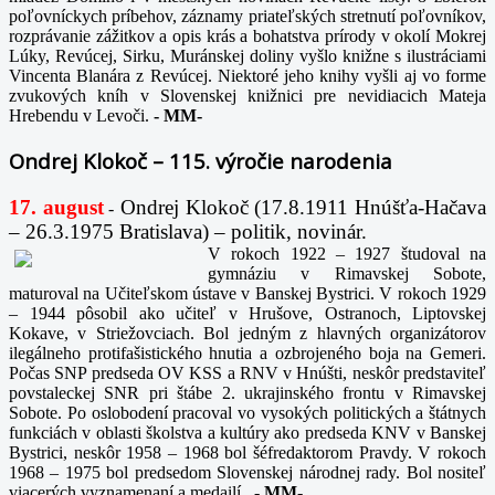
poľovníckych príbehov, záznamy priateľských stretnutí poľovníkov,
rozprávanie zážitkov a opis krás a bohatstva prírody v okolí Mokrej
Lúky, Revúcej, Sirku, Muránskej doliny vyšlo knižne s ilustráciami
Vincenta Blanára z Revúcej. Niektoré jeho knihy vyšli aj vo forme
zvukových kníh v Slovenskej knižnici pre nevidiacich Mateja
Hrebendu v Levoči.
-
MM-
Ondrej Klokoč – 115. výročie narodenia
17. august
Ondrej Klokoč (17.8.1911 Hnúšťa-Hačava
-
– 26.3.1975 Bratislava) – politik, novinár.
V rokoch 1922 – 1927 študoval na
gymnáziu v Rimavskej Sobote,
maturoval na Učiteľskom ústave v Banskej Bystrici. V rokoch 1929
– 1944 pôsobil ako učiteľ v Hrušove, Ostranoch, Liptovskej
Kokave, v Striežovciach. Bol jedným z hlavných organizátorov
ilegálneho protifašistického hnutia a ozbrojeného boja na Gemeri.
Počas SNP predseda OV KSS a RNV v Hnúšti, neskôr predstaviteľ
povstaleckej SNR pri štábe 2. ukrajinského frontu v Rimavskej
Sobote. Po oslobodení pracoval vo vysokých politických a štátnych
funkciách v oblasti školstva a kultúry ako predseda KNV v Banskej
Bystrici, neskôr 1958 – 1968 bol šéfredaktorom Pravdy. V rokoch
1968 – 1975 bol predsedom Slovenskej národnej rady. Bol nositeľ
viacerých vyznamenaní a medailí.
-
MM-