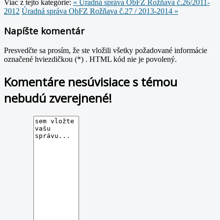
Viac z tejto kategórie:
« Úradná správa ObFZ Rožňava č.26/2011-
2012
Úradná správa ObFZ Rožňava č.27 / 2013-2014 »
Napíšte komentár
Presvedčte sa prosím, že ste vložili všetky požadované informácie
označené hviezdičkou (*) . HTML kód nie je povolený.
Komentáre nesúvisiace s témou
nebudú zverejnené!