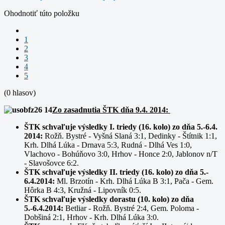
Ohodnotiť túto položku
1
2
3
4
5
(0 hlasov)
Zo zasadnutia ŠTK dňa 9.4. 2014:
ŠTK schvaľuje výsledky I. triedy (16. kolo) zo dňa 5.-6.4.
2014:
Rožň. Bystré - Vyšná Slaná 3:1, Dedinky - Štítnik 1:1,
Krh. Dlhá Lúka - Drnava 5:3,
Rudná - Dlhá Ves 1:0,
Vlachovo - Bohúňovo 3:0, Hrhov - Honce 2:0, Jablonov n/T
- Slavošovce 6:2.
ŠTK schvaľuje výsledky II. triedy (16. kolo) zo dňa 5.-
6.4.2014:
Ml. Brzotín - Krh. Dlhá Lúka B 3:1, Pača - Gem.
Hôrka B 4:3, Kružná - Lipovník 0:5.
ŠTK schvaľuje výsledky dorastu (10. kolo) zo dňa
5.-6.4.2014:
Betliar - Rožň. Bystré 2:4, Gem. Poloma -
Dobšiná 2:1,
Hrhov - Krh. Dlhá Lúka 3:0.