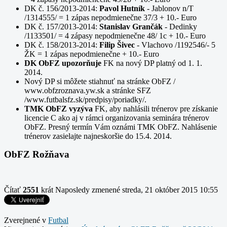
DK č. 156/2013-2014:
Pavol Hutník
- Jablonov n/T
/1314555/ = 1 zápas nepodmienečne 37/3 + 10.- Euro
DK č. 157/2013-2014:
Stanislav Grančák
- Dedinky
/1133501/ = 4 zápasy nepodmienečne 48/ 1c + 10.- Euro
DK č. 158/2013-2014:
Filip Šivec
- Vlachovo /1192546/- 5
ŽK = 1 zápas nepodmienečne + 10.- Euro
DK ObFZ upozorňuje
FK na nový DP platný od 1. 1.
2014.
Nový DP si môžete stiahnuť na stránke ObFZ /
www.obfzroznava.yw.sk a stránke SFZ
/www.futbalsfz.sk/predpisy/poriadky/.
TMK ObFZ vyzýva
FK, aby nahlásili trénerov pre získanie
licencie C ako aj v rámci organizovania seminára trénerov
ObFZ. Presný termín Vám oznámi TMK ObFZ. Nahlásenie
trénerov zasielajte najneskoršie do 15.4. 2014.
ObFZ Rožňava
Čítať
2551
krát
Naposledy zmenené streda, 21 október 2015 10:55
Zverejnené v
Futbal