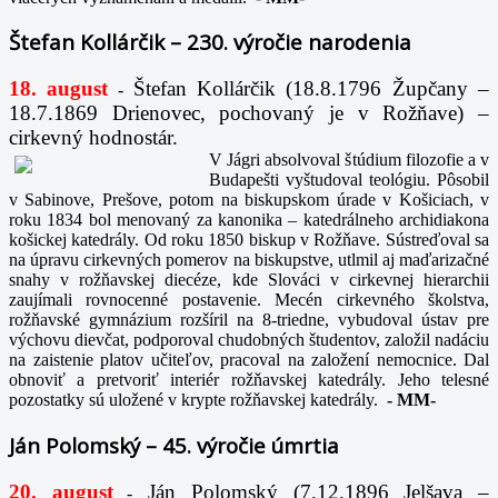
Štefan Kollárčik – 230. výročie narodenia
18. august
Štefan Kollárčik (18.8.1796 Župčany –
-
18.7.1869 Drienovec, pochovaný je v Rožňave) –
cirkevný hodnostár.
V Jágri absolvoval štúdium filozofie a v
Budapešti vyštudoval teológiu. Pôsobil
v Sabinove, Prešove, potom na biskupskom úrade v Košiciach, v
roku 1834 bol menovaný za kanonika – katedrálneho archidiakona
košickej katedrály. Od roku 1850 biskup v Rožňave. Sústreďoval sa
na úpravu cirkevných pomerov na biskupstve, utlmil aj maďarizačné
snahy v rožňavskej diecéze, kde Slováci v cirkevnej hierarchii
zaujímali rovnocenné postavenie. Mecén cirkevného školstva,
rožňavské gymnázium rozšíril na 8-triedne, vybudoval ústav pre
výchovu dievčat, podporoval chudobných študentov, založil nadáciu
na zaistenie platov učiteľov, pracoval na založení nemocnice. Dal
obnoviť a pretvoriť interiér rožňavskej katedrály. Jeho telesné
pozostatky sú uložené v krypte rožňavskej katedrály.
-
MM-
Ján Polomský – 45. výročie úmrtia
20. august
Ján Polomský (7.12.1896 Jelšava –
-