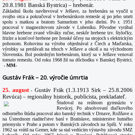
20.8.1981 Banská Bystrica) – hrebenár.
Základnú školu navštevoval v Jelšave, za hrebenára sa vyučil u
svojho otca a pokračoval v hrebenárskom remesle aj po jeho smrti
spolu s matkou a bratom Samuelom v jeho dielni. Po r. 1951
pracoval v magnezitovom závode v Lubeníku. Pôvodne vyrábal
hlavne hrebene zvané všiváky ručne, neskôr hrebene tzv. štyločky,
frizíre a konťové hrebene pre ženské účesy na strojoch s elektrickým
pohonom. Rohovinu na výrobu objednával z Čiech a Maďarska,
výrobky sa predávali na trhoch v Jelšave a okolí a na východnom
Slovensku. Bol posledným hrebenárom, ktorý sa v Jelšave venoval
tomuto remeslu. Od roku 1968 žil na dôchodku v Banskej Bystrici.
-
MM-
Gustáv Frák – 20. výročie úmrtia
25. august
Gustáv Frák
(1.3.1913 Sirk – 25.8.2006
-
Revúca) – regionálny historik, publicista, prekladateľ.
Študoval na reálnom gymnáziu v
Revúcej. Po absolvovaní diaľkového
odborného štúdia pracoval ako banský technik v Drnave, Rožňave a
na Ústrednom riaditeľstve baní v Bratislave, ministerstve hutného
priemyslu v Prahe a potom v Banských závodoch na Spiši. V roku
1962 sa vrátil na Gemer, kde sa stal vedúcim výstavby závodu SMZ