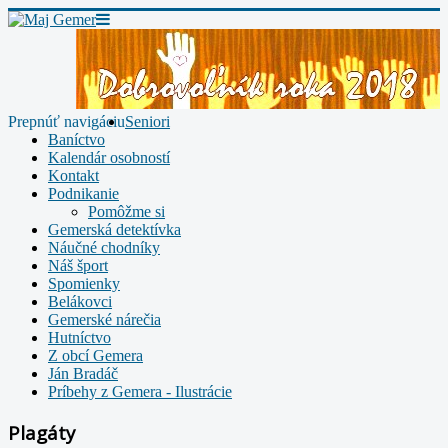
Prepnúť navigáciu
Seniori
Baníctvo
Kalendár osobností
Kontakt
Podnikanie
Pomôžme si
Gemerská detektívka
Náučné chodníky
Náš šport
Spomienky
Belákovci
Gemerské nárečia
Hutníctvo
Z obcí Gemera
Ján Bradáč
Príbehy z Gemera - Ilustrácie
Plagáty