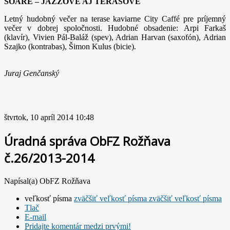
SOARÉ – JAZZOVÉ AJ TERASOVÉ
Letný hudobný večer na terase kaviarne City Caffé pre príjemný
večer v dobrej spoločnosti. Hudobné obsadenie: Arpi Farkaš
(klavír), Vivien Pál-Baláž (spev), Adrian Harvan (saxofón), Adrian
Szajko (kontrabas), Šimon Kulus (bicie).
Juraj Genčanský
štvrtok, 10 apríl 2014 10:48
Úradná správa ObFZ Rožňava
č.26/2013-2014
Napísal(a) ObFZ Rožňava
veľkosť písma
zväčšiť veľkosť písma
zväčšiť veľkosť písma
Tlač
E-mail
Pridajte komentár medzi prvými!