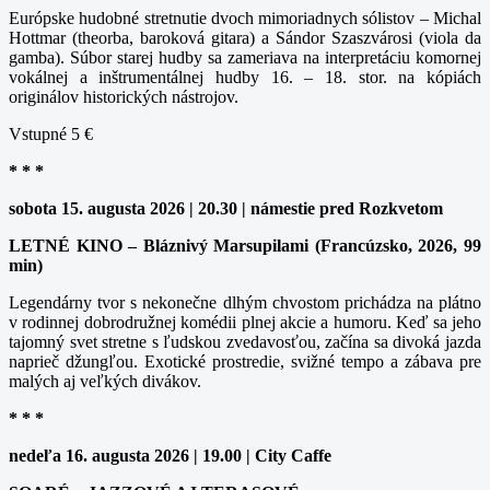
Európske hudobné stretnutie dvoch mimoriadnych sólistov – Michal
Hottmar (theorba, baroková gitara) a Sándor Szaszvárosi (viola da
gamba). Súbor starej hudby sa zameriava na interpretáciu komornej
vokálnej a inštrumentálnej hudby 16. – 18. stor. na kópiách
originálov historických nástrojov.
Vstupné 5 €
* * *
sobota 15. augusta 2026 | 20.30 | námestie pred Rozkvetom
LETNÉ KINO – Bláznivý Marsupilami (Francúzsko, 2026, 99
min)
Legendárny tvor s nekonečne dlhým chvostom prichádza na plátno
v rodinnej dobrodružnej komédii plnej akcie a humoru. Keď sa jeho
tajomný svet stretne s ľudskou zvedavosťou, začína sa divoká jazda
naprieč džungľou. Exotické prostredie, svižné tempo a zábava pre
malých aj veľkých divákov.
* * *
nedeľa 16. augusta 2026 | 19.00 | City Caffe