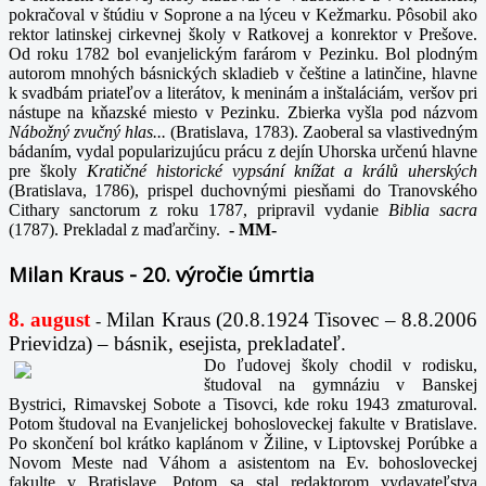
pokračoval v štúdiu v Soprone a na lýceu v Kežmarku. Pôsobil ako
rektor latinskej cirkevnej školy v Ratkovej a konrektor v Prešove.
Od roku 1782 bol evanjelickým farárom v Pezinku. Bol plodným
autorom mnohých básnických skladieb v češtine a latinčine, hlavne
k svadbám priateľov a literátov, k meninám a inštaláciám, veršov pri
nástupe na kňazské miesto v Pezinku. Zbierka vyšla pod názvom
Nábožný zvučný hlas...
(Bratislava, 1783). Zaoberal sa vlastivedným
bádaním, vydal popularizujúcu prácu z dejín Uhorska určenú hlavne
pre školy
Kratičné historické vypsání knížat a králů uherských
(Bratislava, 1786), prispel duchovnými piesňami do Tranovského
Cithary sanctorum z roku 1787, pripravil vydanie
Biblia sacra
(1787). Prekladal z maďarčiny.
-
MM-
Milan Kraus - 20. výročie úmrtia
8. august
Milan Kraus (20.8.1924 Tisovec – 8.8.2006
-
Prievidza) – básnik, esejista, prekladateľ.
Do ľudovej školy chodil v rodisku,
študoval na gymnáziu v Banskej
Bystrici, Rimavskej Sobote a Tisovci, kde roku 1943 zmaturoval.
Potom študoval na Evanjelickej bohosloveckej fakulte v Bratislave.
Po skončení bol krátko kaplánom v Žiline, v Liptovskej Porúbke a
Novom Meste nad Váhom a asistentom na Ev. bohosloveckej
fakulte v Bratislave. Potom sa stal redaktorom vydavateľstva