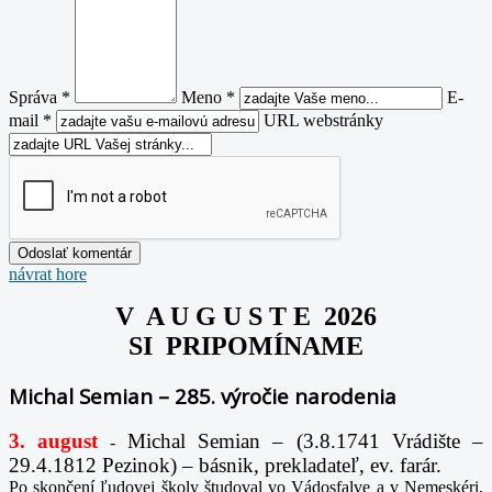
Správa *
Meno *
E-
mail *
URL webstránky
návrat hore
V A U G U S T E 2026
SI PRIPOMÍNAME
Michal Semian – 285. výročie narodenia
3. august
Michal Semian – (3.8.1741 Vrádište –
-
29.4.1812 Pezinok) – básnik, prekladateľ, ev. farár.
Po skončení ľudovej školy študoval vo Vádosfalve a v Nemeskéri,