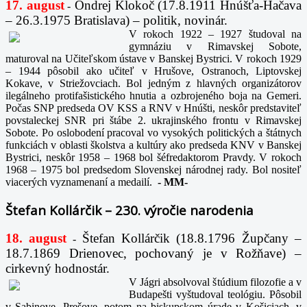
17. august
Ondrej Klokoč (17.8.1911 Hnúšťa-Hačava
-
– 26.3.1975 Bratislava) – politik, novinár.
V rokoch 1922 – 1927 študoval na
gymnáziu v Rimavskej Sobote,
maturoval na Učiteľskom ústave v Banskej Bystrici. V rokoch 1929
– 1944 pôsobil ako učiteľ v Hrušove, Ostranoch, Liptovskej
Kokave, v Striežovciach. Bol jedným z hlavných organizátorov
ilegálneho protifašistického hnutia a ozbrojeného boja na Gemeri.
Počas SNP predseda OV KSS a RNV v Hnúšti, neskôr predstaviteľ
povstaleckej SNR pri štábe 2. ukrajinského frontu v Rimavskej
Sobote. Po oslobodení pracoval vo vysokých politických a štátnych
funkciách v oblasti školstva a kultúry ako predseda KNV v Banskej
Bystrici, neskôr 1958 – 1968 bol šéfredaktorom Pravdy. V rokoch
1968 – 1975 bol predsedom Slovenskej národnej rady. Bol nositeľ
viacerých vyznamenaní a medailí.
-
MM-
Štefan Kollárčik – 230. výročie narodenia
18. august
Štefan Kollárčik (18.8.1796 Župčany –
-
18.7.1869 Drienovec, pochovaný je v Rožňave) –
cirkevný hodnostár.
V Jágri absolvoval štúdium filozofie a v
Budapešti vyštudoval teológiu. Pôsobil
v Sabinove, Prešove, potom na biskupskom úrade v Košiciach, v