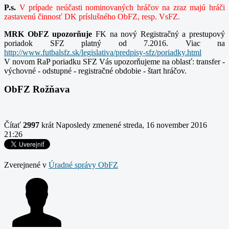
P.s.
V prípade neúčasti nominovaných hráčov na zraz majú hráči
zastavenú činnosť DK príslušného ObFZ, resp. VsFZ.
MRK ObFZ upozorňuje
FK na nový Registračný a prestupový
poriadok SFZ
platný od 7.2016. Viac na
http://www.futbalsfz.sk/legislativa/predpisy-sfz/poriadky.html
V novom RaP poriadku SFZ Vás upozorňujeme na oblasť: transfer -
výchovné - odstupné - registračné obdobie - štart hráčov.
ObFZ Rožňava
Čítať
2997
krát
Naposledy zmenené streda, 16 november 2016
21:26
Zverejnené v
Úradné správy ObFZ