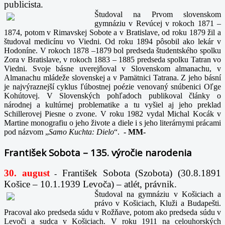
publicista.
Študoval na Prvom slovenskom
gymnáziu v Revúcej v rokoch 1871 –
1874, potom v Rimavskej Sobote a v Bratislave, od roku 1879 žil a
študoval medicínu vo Viedni. Od roku 1894 pôsobil ako lekár v
Hodoníne. V rokoch 1878 –1879 bol predseda študentského spolku
Zora v Bratislave, v rokoch 1883 – 1885 predseda spolku Tatran vo
Viedni. Svoje básne uverejňoval v Slovenskom almanachu, v
Almanachu mládeže slovenskej a v Pamätnici Tatrana. Z jeho básní
je najvýraznejší cyklus ľúbostnej poézie venovaný snúbenici Oľge
Kohútovej. V Slovenských pohľadoch publikoval články o
národnej a kultúrnej problematike a tu vyšiel aj jeho preklad
Schillerovej Piesne o zvone. V roku 1982 vydal Michal Kocák v
Martine monografiu o jeho živote a diele i s jeho literárnymi prácami
pod názvom „
Samo Kuchta: Dielo
“.
-
MM-
František Sobota – 135. výročie narodenia
30. august
František Sobota (Szobota) (30.8.1891
-
Košice – 10.1.1939 Levoča) – atlét, právnik.
Študoval na gymnáziu v Košiciach a
právo v Košiciach, Kluži a Budapešti.
Pracoval ako predseda súdu v Rožňave, potom ako predseda súdu v
Levoči a sudca v Košiciach. V roku 1911 na celouhorských