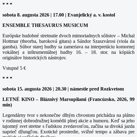
* * *
sobota 8. augusta 2026 | 17.00 | Evanjelický a. v. kostol
ENSEMBLE THESAURUS MUSICUM
Európske hudobné stretnutie dvoch mimoriadnych sólistov – Michal
Hottmar (theorba, baroková gitara) a Sándor Szaszvárosi (viola da
gamba). Súbor starej hudby sa zameriava na interpretáciu komornej
vokálnej a inštrumentálnej hudby 16. – 18. stor. na kópiách
originálov historických nástrojov.
Vstupné 5 €
* * *
sobota 15. augusta 2026 | 20.30 | námestie pred Rozkvetom
LETNÉ KINO – Bláznivý Marsupilami (Francúzsko, 2026, 99
min)
Legendárny tvor s nekonečne dlhým chvostom prichádza na plátno
v rodinnej dobrodružnej komédii plnej akcie a humoru. Keď sa jeho
tajomný svet stretne s ľudskou zvedavosťou, začína sa divoká jazda
naprieč džungľou. Exotické prostredie, svižné tempo a zábava pre