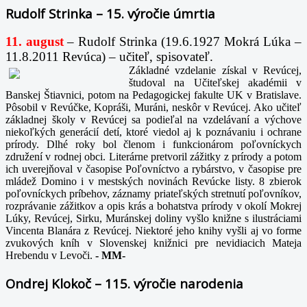
Rudolf Strinka – 15. výročie úmrtia
11. august
– Rudolf Strinka (19.6.1927 Mokrá Lúka –
11.8.2011 Revúca) – učiteľ, spisovateľ.
Základné vzdelanie získal v Revúcej,
študoval na Učiteľskej akadémii v
Banskej Štiavnici, potom na Pedagogickej fakulte UK v Bratislave.
Pôsobil v Revúčke, Kopráši, Muráni, neskôr v Revúcej. Ako učiteľ
základnej školy v Revúcej sa podieľal na vzdelávaní a výchove
niekoľkých generácií detí, ktoré viedol aj k poznávaniu i ochrane
prírody. Dlhé roky bol členom i funkcionárom poľovníckych
združení v rodnej obci. Literárne pretvoril zážitky z prírody a potom
ich uverejňoval v časopise Poľovníctvo a rybárstvo, v časopise pre
mládež Domino i v mestských novinách Revúcke listy. 8 zbierok
poľovníckych príbehov, záznamy priateľských stretnutí poľovníkov,
rozprávanie zážitkov a opis krás a bohatstva prírody v okolí Mokrej
Lúky, Revúcej, Sirku, Muránskej doliny vyšlo knižne s ilustráciami
Vincenta Blanára z Revúcej. Niektoré jeho knihy vyšli aj vo forme
zvukových kníh v Slovenskej knižnici pre nevidiacich Mateja
Hrebendu v Levoči.
-
MM-
Ondrej Klokoč – 115. výročie narodenia