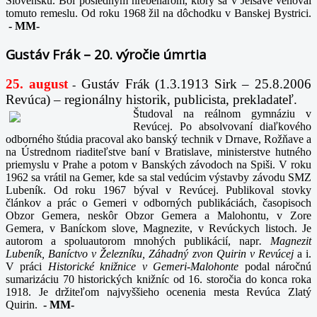
Slovensku. Bol posledným hrebenárom, ktorý sa v Jelšave venoval
tomuto remeslu. Od roku 1968 žil na dôchodku v Banskej Bystrici.
-
MM-
Gustáv Frák – 20. výročie úmrtia
25. august
Gustáv Frák
(1.3.1913 Sirk – 25.8.2006
-
Revúca) – regionálny historik, publicista, prekladateľ.
Študoval na reálnom gymnáziu v
Revúcej. Po absolvovaní diaľkového
odborného štúdia pracoval ako banský technik v Drnave, Rožňave a
na Ústrednom riaditeľstve baní v Bratislave, ministerstve hutného
priemyslu v Prahe a potom v Banských závodoch na Spiši. V roku
1962 sa vrátil na Gemer, kde sa stal vedúcim výstavby závodu SMZ
Lubeník. Od roku 1967 býval v Revúcej. Publikoval stovky
článkov a prác o Gemeri v odborných publikáciách, časopisoch
Obzor Gemera, neskôr Obzor Gemera a Malohontu, v Zore
Gemera, v Baníckom slove, Magnezite, v Revúckych listoch. Je
autorom a spoluautorom mnohých publikácií, napr
. Magnezit
Lubeník, Baníctvo v Železníku, Záhadný zvon Quirin v Revúcej
a i.
V práci
Historické knižnice v Gemeri-Malohonte
podal náročnú
sumarizáciu 70 historických knižníc od 16. storočia do konca roka
1918. Je držiteľom najvyššieho ocenenia mesta Revúca Zlatý
Quirin.
-
MM-