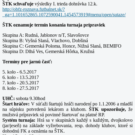
ŠTK schvaľuje
výsledky I. trieda dohrávka 12.k.
http://obfz-roznava.futbalnet.sk/?
_ga=1.101652865.1072590041.1454573919#menu/open/sutaze/
ŠTK oznamuje termín konania turnaja prípraviek
Skupina A: Rudná, Jablonov n/T, Slavošovce
Skupina B: Vyšná Slaná, Vlachovo, Dobšiná
Skupina C: Gemerská Poloma, Honce, Nižná Slaná, BEMIFO
Skupina D: Dlhá Ves, Gemerská Hôrka, Kružná
Termíny pre jarnú časť:
5. kolo - 6.5.2017
6. kolo - 13.5.2017
7. kolo - 20.5.2017
8. kolo - 27.5.2017
UHČ:
sobota 9.30hod
Štart hráčov:
V súťaži štartujú hráči narodení po 1.1.2006 a mladší
na súpisku potvrdenú lekárom a klubom.
ŠTK upozorňuje,
že
mužstvá prípraviek sú povinné štartovať na platné RP.
Systém turnaja:
Hrá sa v skupinách každý s každým, dvojkolovo
(jar/jeseň) na základe vyžrebovania, resp. dohody klubov, ktoré si
dohodnú FK a oznámia na ŠTK.