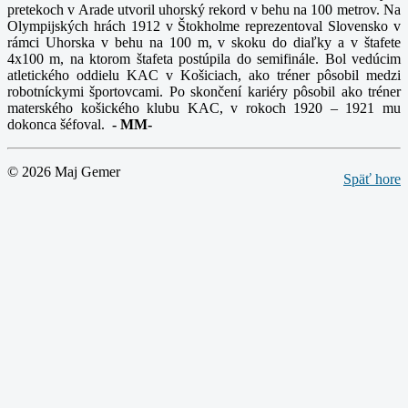
pretekoch v Arade utvoril uhorský rekord v behu na 100 metrov. Na
Olympijských hrách 1912 v Štokholme reprezentoval Slovensko v
rámci Uhorska v behu na 100 m, v skoku do diaľky a v štafete
4x100 m, na ktorom štafeta postúpila do semifinále. Bol vedúcim
atletického oddielu KAC v Košiciach, ako tréner pôsobil medzi
robotníckymi športovcami. Po skončení kariéry pôsobil ako tréner
materského košického klubu KAC, v rokoch 1920 – 1921 mu
dokonca šéfoval.
-
MM-
© 2026 Maj Gemer
Späť hore