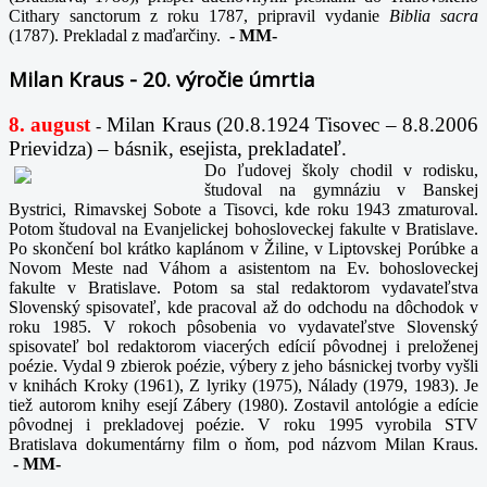
Cithary sanctorum z roku 1787, pripravil vydanie
Biblia sacra
(1787). Prekladal z maďarčiny.
-
MM-
Milan Kraus - 20. výročie úmrtia
8. august
Milan Kraus (20.8.1924 Tisovec – 8.8.2006
-
Prievidza) – básnik, esejista, prekladateľ.
Do ľudovej školy chodil v rodisku,
študoval na gymnáziu v Banskej
Bystrici, Rimavskej Sobote a Tisovci, kde roku 1943 zmaturoval.
Potom študoval na Evanjelickej bohosloveckej fakulte v Bratislave.
Po skončení bol krátko kaplánom v Žiline, v Liptovskej Porúbke a
Novom Meste nad Váhom a asistentom na Ev. bohosloveckej
fakulte v Bratislave. Potom sa stal redaktorom vydavateľstva
Slovenský spisovateľ, kde pracoval až do odchodu na dôchodok v
roku 1985. V rokoch pôsobenia vo vydavateľstve Slovenský
spisovateľ bol redaktorom viacerých edícií pôvodnej i preloženej
poézie. Vydal 9 zbierok poézie, výbery z jeho básnickej tvorby vyšli
v knihách Kroky (1961), Z lyriky (1975), Nálady (1979, 1983). Je
tiež autorom knihy esejí Zábery (1980). Zostavil antológie a edície
pôvodnej i prekladovej poézie. V roku 1995 vyrobila STV
Bratislava dokumentárny film o ňom, pod názvom Milan Kraus.
-
MM-