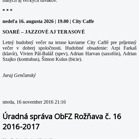
malých aj veľkých divákov.
* * *
nedeľa 16. augusta 2026 | 19.00 | City Caffe
SOARÉ – JAZZOVÉ AJ TERASOVÉ
Letný hudobný večer na terase kaviarne City Caffé pre príjemný
večer v dobrej spoločnosti. Hudobné obsadenie: Arpi Farkaš
(klavír), Vivien Pál-Baláž (spev), Adrian Harvan (saxofón), Adrian
Szajko (kontrabas), Šimon Kulus (bicie).
Juraj Genčanský
streda, 16 november 2016 21:16
Úradná správa ObFZ Rožňava č. 16
2016-2017