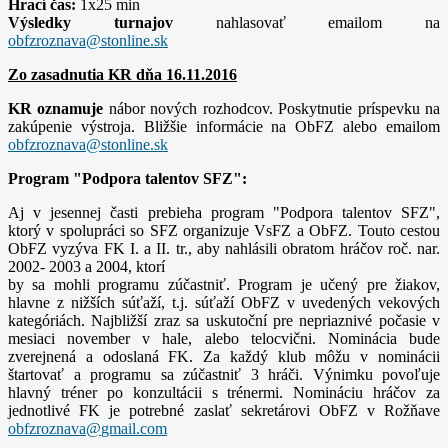
Hrací čas:
1x25 min
Výsledky turnajov
nahlasovať emailom na
Zo zasadnutia KR dňa 16.11.2016
KR oznamuje
nábor nových rozhodcov. Poskytnutie príspevku na
zakúpenie výstroja. Bližšie informácie na ObFZ alebo emailom
Program "Podpora talentov SFZ":
Aj v jesennej časti prebieha program "Podpora talentov SFZ",
ktorý
v spolupráci so SFZ organizuje VsFZ a ObFZ. Touto cestou
ObFZ vyzýva FK I. a II. tr., aby nahlásili obratom hráčov roč. nar.
2002- 2003 a 2004, ktorí
by sa mohli programu zúčastniť. Program je učený pre žiakov,
hlavne z nižších súťaží, t.j. súťaží ObFZ v uvedených vekových
kategóriách. Najbližší zraz sa uskutoční pre nepriaznivé počasie v
mesiaci november v hale, alebo telocvični. Nominácia bude
zverejnená a odoslaná FK. Za každý klub môžu v nominácii
štartovať a programu sa zúčastniť 3 hráči. Výnimku povoľuje
hlavný tréner po konzultácii s trénermi. Nomináciu hráčov za
jednotlivé FK je potrebné zaslať sekretárovi ObFZ v Rožňave