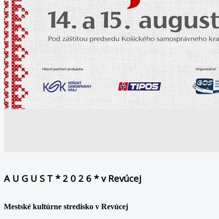
A U G U S T * 2 0 2 6 * v Revúcej
Mestské kultúrne stredisko v Revúcej