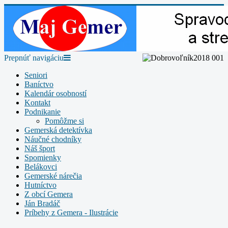
Prepnúť navigáciu
Seniori
Baníctvo
Kalendár osobností
Kontakt
Podnikanie
Pomôžme si
Gemerská detektívka
Náučné chodníky
Náš šport
Spomienky
Belákovci
Gemerské nárečia
Hutníctvo
Z obcí Gemera
Ján Bradáč
Príbehy z Gemera - Ilustrácie