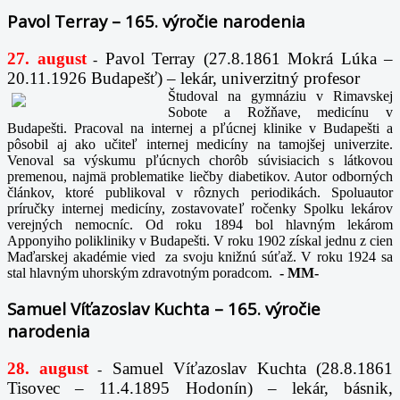
Pavol Terray – 165. výročie narodenia
27. august
Pavol Terray
(27.8.1861 Mokrá Lúka –
-
20.11.1926 Budapešť) – lekár, univerzitný profesor
Študoval na gymnáziu v Rimavskej
Sobote a Rožňave, medicínu v
Budapešti. Pracoval na internej a pľúcnej klinike v Budapešti a
pôsobil aj ako učiteľ internej medicíny na tamojšej univerzite.
Venoval sa výskumu pľúcnych chorôb súvisiacich s látkovou
premenou, najmä problematike liečby diabetikov. Autor odborných
článkov, ktoré publikoval v rôznych periodikách. Spoluautor
príručky internej medicíny, zostavovateľ ročenky Spolku lekárov
verejných nemocníc. Od roku 1894 bol hlavným lekárom
Apponyiho polikliniky v Budapešti. V roku 1902 získal jednu z cien
Maďarskej akadémie vied za svoju knižnú súťaž. V roku 1924 sa
stal hlavným uhorským zdravotným poradcom.
-
MM-
Samuel Víťazoslav Kuchta – 165. výročie
narodenia
28. august
Samuel Víťazoslav Kuchta (28.8.1861
-
Tisovec – 11.4.1895 Hodonín) – lekár, básnik,