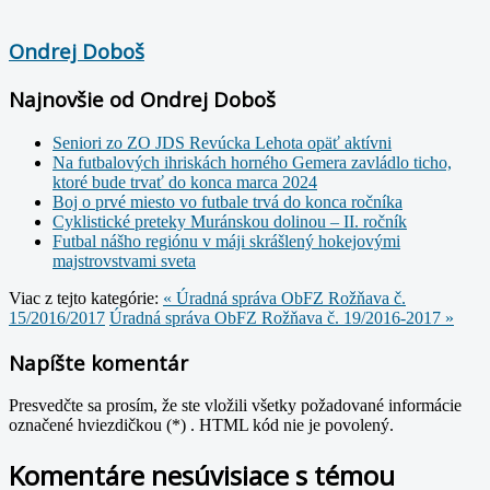
Ondrej Doboš
Najnovšie od Ondrej Doboš
Seniori zo ZO JDS Revúcka Lehota opäť aktívni
Na futbalových ihriskách horného Gemera zavládlo ticho,
ktoré bude trvať do konca marca 2024
Boj o prvé miesto vo futbale trvá do konca ročníka
Cyklistické preteky Muránskou dolinou – II. ročník
Futbal nášho regiónu v máji skrášlený hokejovými
majstrovstvami sveta
Viac z tejto kategórie:
« Úradná správa ObFZ Rožňava č.
15/2016/2017
Úradná správa ObFZ Rožňava č. 19/2016-2017 »
Napíšte komentár
Presvedčte sa prosím, že ste vložili všetky požadované informácie
označené hviezdičkou (*) . HTML kód nie je povolený.
Komentáre nesúvisiace s témou