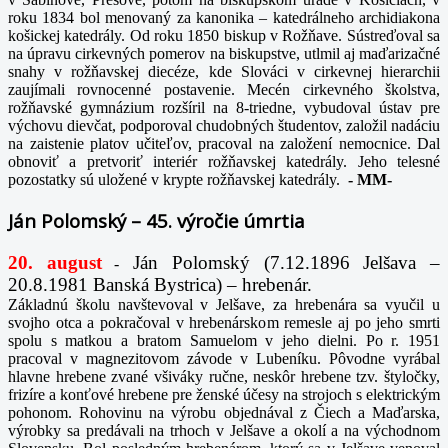
roku 1834 bol menovaný za kanonika – katedrálneho archidiakona
košickej katedrály. Od roku 1850 biskup v Rožňave. Sústreďoval sa
na úpravu cirkevných pomerov na biskupstve, utlmil aj maďarizačné
snahy v rožňavskej diecéze, kde Slováci v cirkevnej hierarchii
zaujímali rovnocenné postavenie. Mecén cirkevného školstva,
rožňavské gymnázium rozšíril na 8-triedne, vybudoval ústav pre
výchovu dievčat, podporoval chudobných študentov, založil nadáciu
na zaistenie platov učiteľov, pracoval na založení nemocnice. Dal
obnoviť a pretvoriť interiér rožňavskej katedrály. Jeho telesné
pozostatky sú uložené v krypte rožňavskej katedrály.
-
MM-
Ján Polomský – 45. výročie úmrtia
20. august
Ján Polomský (7.12.1896 Jelšava –
-
20.8.1981 Banská Bystrica) – hrebenár.
Základnú školu navštevoval v Jelšave, za hrebenára sa vyučil u
svojho otca a pokračoval v hrebenárskom remesle aj po jeho smrti
spolu s matkou a bratom Samuelom v jeho dielni. Po r. 1951
pracoval v magnezitovom závode v Lubeníku. Pôvodne vyrábal
hlavne hrebene zvané všiváky ručne, neskôr hrebene tzv. štyločky,
frizíre a konťové hrebene pre ženské účesy na strojoch s elektrickým
pohonom. Rohovinu na výrobu objednával z Čiech a Maďarska,
výrobky sa predávali na trhoch v Jelšave a okolí a na východnom