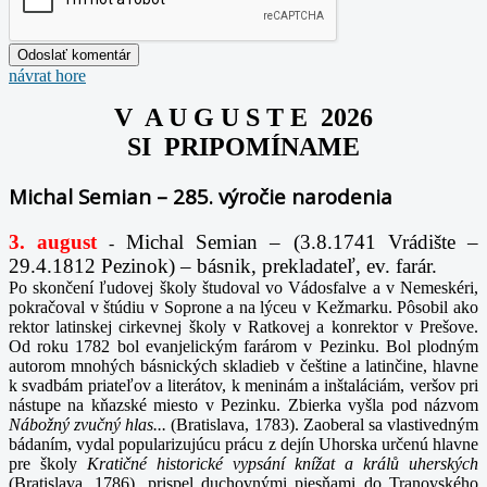
návrat hore
V A U G U S T E 2026
SI PRIPOMÍNAME
Michal Semian – 285. výročie narodenia
3. august
Michal Semian – (3.8.1741 Vrádište –
-
29.4.1812 Pezinok) – básnik, prekladateľ, ev. farár.
Po skončení ľudovej školy študoval vo Vádosfalve a v Nemeskéri,
pokračoval v štúdiu v Soprone a na lýceu v Kežmarku. Pôsobil ako
rektor latinskej cirkevnej školy v Ratkovej a konrektor v Prešove.
Od roku 1782 bol evanjelickým farárom v Pezinku. Bol plodným
autorom mnohých básnických skladieb v češtine a latinčine, hlavne
k svadbám priateľov a literátov, k meninám a inštaláciám, veršov pri
nástupe na kňazské miesto v Pezinku. Zbierka vyšla pod názvom
Nábožný zvučný hlas...
(Bratislava, 1783). Zaoberal sa vlastivedným
bádaním, vydal popularizujúcu prácu z dejín Uhorska určenú hlavne
pre školy
Kratičné historické vypsání knížat a králů uherských
(Bratislava, 1786), prispel duchovnými piesňami do Tranovského