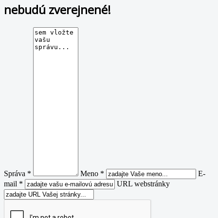
nebudú zverejnené!
Správa *
Meno *
E-
mail *
URL webstránky