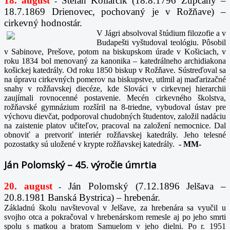
18. august
Štefan Kollárčik (18.8.1796 Župčany –
-
18.7.1869 Drienovec, pochovaný je v Rožňave) –
cirkevný hodnostár.
V Jágri absolvoval štúdium filozofie a v
Budapešti vyštudoval teológiu. Pôsobil
v Sabinove, Prešove, potom na biskupskom úrade v Košiciach, v
roku 1834 bol menovaný za kanonika – katedrálneho archidiakona
košickej katedrály. Od roku 1850 biskup v Rožňave. Sústreďoval sa
na úpravu cirkevných pomerov na biskupstve, utlmil aj maďarizačné
snahy v rožňavskej diecéze, kde Slováci v cirkevnej hierarchii
zaujímali rovnocenné postavenie. Mecén cirkevného školstva,
rožňavské gymnázium rozšíril na 8-triedne, vybudoval ústav pre
výchovu dievčat, podporoval chudobných študentov, založil nadáciu
na zaistenie platov učiteľov, pracoval na založení nemocnice. Dal
obnoviť a pretvoriť interiér rožňavskej katedrály. Jeho telesné
pozostatky sú uložené v krypte rožňavskej katedrály.
-
MM-
Ján Polomský – 45. výročie úmrtia
20. august
Ján Polomský (7.12.1896 Jelšava –
-
20.8.1981 Banská Bystrica) – hrebenár.
Základnú školu navštevoval v Jelšave, za hrebenára sa vyučil u
svojho otca a pokračoval v hrebenárskom remesle aj po jeho smrti
spolu s matkou a bratom Samuelom v jeho dielni. Po r. 1951