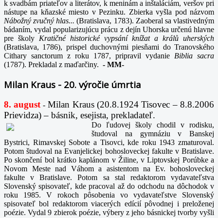
k svadbám priateľov a literátov, k meninám a inštaláciám, veršov pri
nástupe na kňazské miesto v Pezinku. Zbierka vyšla pod názvom
Nábožný zvučný hlas...
(Bratislava, 1783). Zaoberal sa vlastivedným
bádaním, vydal popularizujúcu prácu z dejín Uhorska určenú hlavne
pre školy
Kratičné historické vypsání knížat a králů uherských
(Bratislava, 1786), prispel duchovnými piesňami do Tranovského
Cithary sanctorum z roku 1787, pripravil vydanie
Biblia sacra
(1787). Prekladal z maďarčiny.
-
MM-
Milan Kraus - 20. výročie úmrtia
8. august
Milan Kraus (20.8.1924 Tisovec – 8.8.2006
-
Prievidza) – básnik, esejista, prekladateľ.
Do ľudovej školy chodil v rodisku,
študoval na gymnáziu v Banskej
Bystrici, Rimavskej Sobote a Tisovci, kde roku 1943 zmaturoval.
Potom študoval na Evanjelickej bohosloveckej fakulte v Bratislave.
Po skončení bol krátko kaplánom v Žiline, v Liptovskej Porúbke a
Novom Meste nad Váhom a asistentom na Ev. bohosloveckej
fakulte v Bratislave. Potom sa stal redaktorom vydavateľstva
Slovenský spisovateľ, kde pracoval až do odchodu na dôchodok v
roku 1985. V rokoch pôsobenia vo vydavateľstve Slovenský
spisovateľ bol redaktorom viacerých edícií pôvodnej i preloženej
poézie. Vydal 9 zbierok poézie, výbery z jeho básnickej tvorby vyšli