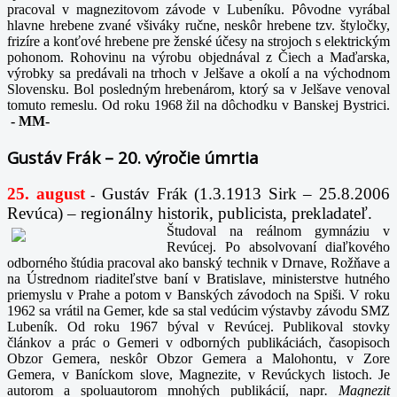
pracoval v magnezitovom závode v Lubeníku. Pôvodne vyrábal
hlavne hrebene zvané všiváky ručne, neskôr hrebene tzv. štyločky,
frizíre a konťové hrebene pre ženské účesy na strojoch s elektrickým
pohonom. Rohovinu na výrobu objednával z Čiech a Maďarska,
výrobky sa predávali na trhoch v Jelšave a okolí a na východnom
Slovensku. Bol posledným hrebenárom, ktorý sa v Jelšave venoval
tomuto remeslu. Od roku 1968 žil na dôchodku v Banskej Bystrici.
-
MM-
Gustáv Frák – 20. výročie úmrtia
25. august
Gustáv Frák
(1.3.1913 Sirk – 25.8.2006
-
Revúca) – regionálny historik, publicista, prekladateľ.
Študoval na reálnom gymnáziu v
Revúcej. Po absolvovaní diaľkového
odborného štúdia pracoval ako banský technik v Drnave, Rožňave a
na Ústrednom riaditeľstve baní v Bratislave, ministerstve hutného
priemyslu v Prahe a potom v Banských závodoch na Spiši. V roku
1962 sa vrátil na Gemer, kde sa stal vedúcim výstavby závodu SMZ
Lubeník. Od roku 1967 býval v Revúcej. Publikoval stovky
článkov a prác o Gemeri v odborných publikáciách, časopisoch
Obzor Gemera, neskôr Obzor Gemera a Malohontu, v Zore
Gemera, v Baníckom slove, Magnezite, v Revúckych listoch. Je
autorom a spoluautorom mnohých publikácií, napr
. Magnezit