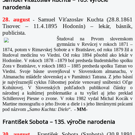
narodenia
28. august
Samuel Víťazoslav Kuchta (28.8.1861
-
Tisovec – 11.4.1895 Hodonín) – lekár, básnik,
publicista.
Študoval na Prvom slovenskom
gymnáziu v Revúcej v rokoch 1871 –
1874, potom v Rimavskej Sobote a v Bratislave, od roku 1879 žil a
študoval medicínu vo Viedni. Od roku 1894 pôsobil ako lekár v
Hodoníne. V rokoch 1878 –1879 bol predseda študentského spolku
Zora v Bratislave, v rokoch 1883 – 1885 predseda spolku Tatran vo
Viedni. Svoje básne uverejňoval v Slovenskom almanachu, v
Almanachu mládeže slovenskej a v Pamätnici Tatrana. Z jeho básní
je najvýraznejší cyklus ľúbostnej poézie venovaný snúbenici Oľge
Kohútovej. V Slovenských pohľadoch publikoval články o
národnej a kultúrnej problematike a tu vyšiel aj jeho preklad
Schillerovej Piesne o zvone. V roku 1982 vydal Michal Kocák v
Martine monografiu o jeho živote a diele i s jeho literárnymi prácami
pod názvom „
Samo Kuchta: Dielo
“.
-
MM-
František Sobota – 135. výročie narodenia
30. august
František Sobota (Szobota) (30.8.1891
-