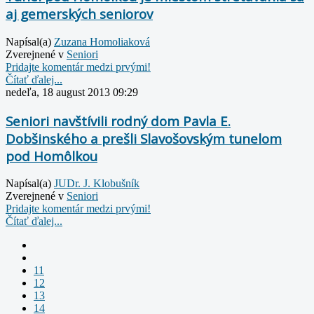
aj gemerských seniorov
Napísal(a)
Zuzana Homoliaková
Zverejnené v
Seniori
Pridajte komentár medzi prvými!
Čítať ďalej...
nedeľa, 18 august 2013 09:29
Seniori navštívili rodný dom Pavla E.
Dobšinského a prešli Slavošovským tunelom
pod Homôlkou
Napísal(a)
JUDr. J. Klobušník
Zverejnené v
Seniori
Pridajte komentár medzi prvými!
Čítať ďalej...
11
12
13
14