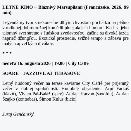
LETNÉ KINO – Bláznivý Marsupilami (Francúzsko, 2026, 99
min)
Legendárny tvor s nekonečne dlhým chvostom prichádza na plátno
v rodinnej dobrodružnej komédii plnej akcie a humoru. Keď sa jeho
tajomný svet stretne s ľudskou zvedavosťou, začína sa divoká jazda
naprieč džungľou. Exotické prostredie, svižné tempo a zábava pre
malých aj veľkých divákov.
* * *
nedeľa 16. augusta 2026 | 19.00 | City Caffe
SOARÉ – JAZZOVÉ AJ TERASOVÉ
Letný hudobný večer na terase kaviarne City Caffé pre príjemný
večer v dobrej spoločnosti. Hudobné obsadenie: Arpi Farkaš
(klavír), Vivien Pál-Baláž (spev), Adrian Harvan (saxofón), Adrian
Szajko (kontrabas), Šimon Kulus (bicie).
Juraj Genčanský