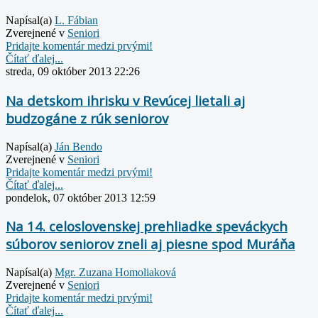
Napísal(a)
L. Fábian
Zverejnené v
Seniori
Pridajte komentár medzi prvými!
Čítať ďalej...
streda, 09 október 2013 22:26
Na detskom ihrisku v Revúcej lietali aj
budzogáne z rúk seniorov
Napísal(a)
Ján Bendo
Zverejnené v
Seniori
Pridajte komentár medzi prvými!
Čítať ďalej...
pondelok, 07 október 2013 12:59
Na 14. celoslovenskej prehliadke speváckych
súborov seniorov zneli aj piesne spod Muráňa
Napísal(a)
Mgr. Zuzana Homoliaková
Zverejnené v
Seniori
Pridajte komentár medzi prvými!
Čítať ďalej...