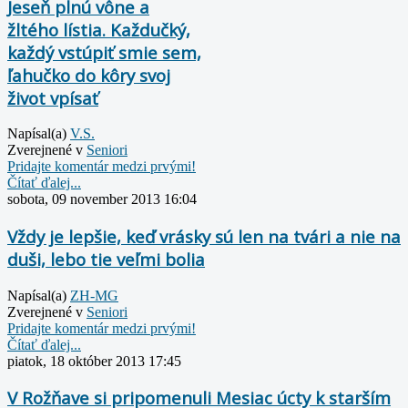
Jeseň plnú vône a
žltého lístia. Každučký,
každý vstúpiť smie sem,
ľahučko do kôry svoj
život vpísať
Napísal(a)
V.S.
Zverejnené v
Seniori
Pridajte komentár medzi prvými!
Čítať ďalej...
sobota, 09 november 2013 16:04
Vždy je lepšie, keď vrásky sú len na tvári a nie na
duši, lebo tie veľmi bolia
Napísal(a)
ZH-MG
Zverejnené v
Seniori
Pridajte komentár medzi prvými!
Čítať ďalej...
piatok, 18 október 2013 17:45
V Rožňave si pripomenuli Mesiac úcty k starším