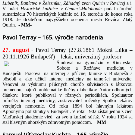
Lubeník, Baníctvo v Železníku, Záhadný zvon Quirin v Revúcej
a i.
V práci
Historické knižnice v Gemeri-Malohonte
podal náročnú
sumarizáciu 70 historických knižníc od 16. storočia do konca roka
1918. Je držiteľom najvyššieho ocenenia mesta Revúca Zlatý
Quirin.
-
MM-
Pavol Terray – 165. výročie narodenia
27. august
Pavol Terray
(27.8.1861 Mokrá Lúka –
-
20.11.1926 Budapešť) – lekár, univerzitný profesor
Študoval na gymnáziu v Rimavskej
Sobote a Rožňave, medicínu v
Budapešti. Pracoval na internej a pľúcnej klinike v Budapešti a
pôsobil aj ako učiteľ internej medicíny na tamojšej univerzite.
Venoval sa výskumu pľúcnych chorôb súvisiacich s látkovou
premenou, najmä problematike liečby diabetikov. Autor odborných
článkov, ktoré publikoval v rôznych periodikách. Spoluautor
príručky internej medicíny, zostavovateľ ročenky Spolku lekárov
verejných nemocníc. Od roku 1894 bol hlavným lekárom
Apponyiho polikliniky v Budapešti. V roku 1902 získal jednu z cien
Maďarskej akadémie vied za svoju knižnú súťaž. V roku 1924 sa
stal hlavným uhorským zdravotným poradcom.
-
MM-
Samuel Víťazoslav Kuchta – 165. výročie