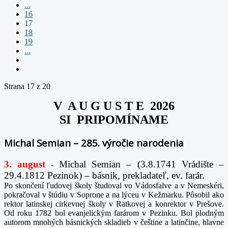
...
16
17
18
19
...
Strana 17 z 20
V A U G U S T E 2026
SI PRIPOMÍNAME
Michal Semian – 285. výročie narodenia
3. august
Michal Semian – (3.8.1741 Vrádište –
-
29.4.1812 Pezinok) – básnik, prekladateľ, ev. farár.
Po skončení ľudovej školy študoval vo Vádosfalve a v Nemeskéri,
pokračoval v štúdiu v Soprone a na lýceu v Kežmarku. Pôsobil ako
rektor latinskej cirkevnej školy v Ratkovej a konrektor v Prešove.
Od roku 1782 bol evanjelickým farárom v Pezinku. Bol plodným
autorom mnohých básnických skladieb v češtine a latinčine, hlavne