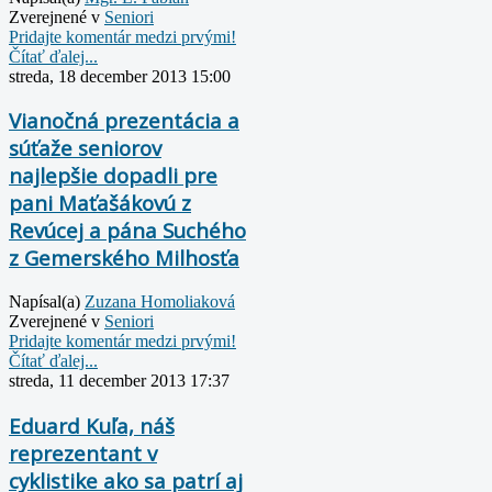
Zverejnené v
Seniori
Pridajte komentár medzi prvými!
Čítať ďalej...
streda, 18 december 2013 15:00
Vianočná prezentácia a
súťaže seniorov
najlepšie dopadli pre
pani Maťašákovú z
Revúcej a pána Suchého
z Gemerského Milhosťa
Napísal(a)
Zuzana Homoliaková
Zverejnené v
Seniori
Pridajte komentár medzi prvými!
Čítať ďalej...
streda, 11 december 2013 17:37
Eduard Kuľa, náš
reprezentant v
cyklistike ako sa patrí aj