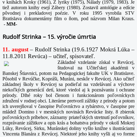
v knihách Kroky (1961), Z lyriky (1975), Nálady (1979, 1983). Je
tiež autorom knihy esejí Zábery (1980). Zostavil antológie a edície
pôvodnej i prekladovej poézie. V roku 1995 vyrobila STV
Bratislava dokumentárny film o ňom, pod názvom Milan Kraus.
-
MM-
Rudolf Strinka – 15. výročie úmrtia
11. august
– Rudolf Strinka (19.6.1927 Mokrá Lúka –
11.8.2011 Revúca) – učiteľ, spisovateľ.
Základné vzdelanie získal v Revúcej,
študoval na Učiteľskej akadémii v
Banskej Štiavnici, potom na Pedagogickej fakulte UK v Bratislave.
Pôsobil v Revúčke, Kopráši, Muráni, neskôr v Revúcej. Ako učiteľ
základnej školy v Revúcej sa podieľal na vzdelávaní a výchove
niekoľkých generácií detí, ktoré viedol aj k poznávaniu i ochrane
prírody. Dlhé roky bol členom i funkcionárom poľovníckych
združení v rodnej obci. Literárne pretvoril zážitky z prírody a potom
ich uverejňoval v časopise Poľovníctvo a rybárstvo, v časopise pre
mládež Domino i v mestských novinách Revúcke listy. 8 zbierok
poľovníckych príbehov, záznamy priateľských stretnutí poľovníkov,
rozprávanie zážitkov a opis krás a bohatstva prírody v okolí Mokrej
Lúky, Revúcej, Sirku, Muránskej doliny vyšlo knižne s ilustráciami
Vincenta Blanára z Revúcej. Niektoré jeho knihy vyšli aj vo forme