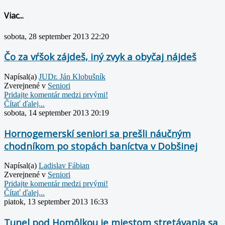
Viac...
sobota, 28 september 2013 22:20
Čo za vŕšok zájdeš, iný zvyk a obyčaj nájdeš
Napísal(a)
JUDr. Ján Klobušník
Zverejnené v
Seniori
Pridajte komentár medzi prvými!
Čítať ďalej...
sobota, 14 september 2013 20:19
Hornogemerskí seniori sa prešli náučným
chodníkom po stopách baníctva v Dobšinej
Napísal(a)
Ladislav Fábian
Zverejnené v
Seniori
Pridajte komentár medzi prvými!
Čítať ďalej...
piatok, 13 september 2013 16:33
Tunel pod Homôlkou je miestom stretávania sa