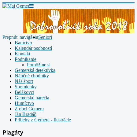
Prepnúť navigáciu
Seniori
Baníctvo
Kalendár osobností
Kontakt
Podnikanie
Pomôžme si
Gemerská detektívka
Náučné chodníky
Náš šport
Spomienky
Belákovci
Gemerské nárečia
Hutníctvo
Z obcí Gemera
Ján Bradáč
Príbehy z Gemera - Ilustrácie
Plagáty