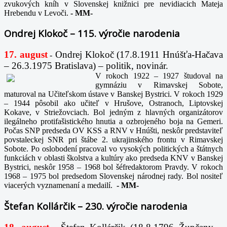
zvukových kníh v Slovenskej knižnici pre nevidiacich Mateja
Hrebendu v Levoči.
-
MM-
Ondrej Klokoč – 115. výročie narodenia
17. august
Ondrej Klokoč (17.8.1911 Hnúšťa-Hačava
-
– 26.3.1975 Bratislava) – politik, novinár.
V rokoch 1922 – 1927 študoval na
gymnáziu v Rimavskej Sobote,
maturoval na Učiteľskom ústave v Banskej Bystrici. V rokoch 1929
– 1944 pôsobil ako učiteľ v Hrušove, Ostranoch, Liptovskej
Kokave, v Striežovciach. Bol jedným z hlavných organizátorov
ilegálneho protifašistického hnutia a ozbrojeného boja na Gemeri.
Počas SNP predseda OV KSS a RNV v Hnúšti, neskôr predstaviteľ
povstaleckej SNR pri štábe 2. ukrajinského frontu v Rimavskej
Sobote. Po oslobodení pracoval vo vysokých politických a štátnych
funkciách v oblasti školstva a kultúry ako predseda KNV v Banskej
Bystrici, neskôr 1958 – 1968 bol šéfredaktorom Pravdy. V rokoch
1968 – 1975 bol predsedom Slovenskej národnej rady. Bol nositeľ
viacerých vyznamenaní a medailí.
-
MM-
Štefan Kollárčik – 230. výročie narodenia