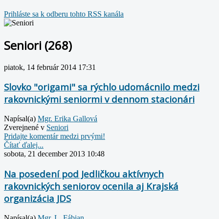
Prihláste sa k odberu tohto RSS kanála
Seniori (268)
piatok, 14 február 2014 17:31
Slovko "origami" sa rýchlo udomácnilo medzi
rakovnickými seniormi v dennom stacionári
Napísal(a)
Mgr. Erika Gallová
Zverejnené v
Seniori
Pridajte komentár medzi prvými!
Čítať ďalej...
sobota, 21 december 2013 10:48
Na posedení pod Jedličkou aktívnych
rakovnických seniorov ocenila aj Krajská
organizácia JDS
Napísal(a)
Mgr. L. Fábian