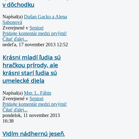
v dôchodku
Napísal(a)
Dušan Gacko a Alena
Sabonová
Zverejnené v
Seniori
Pridajte komentár medzi prvými!
Čítať ďalej...
nedeľa, 17 november 2013 12:52
Krásni mladí ľudia sú
hračkou prírody, ale
krásni starí ľudia sú
umelecké diela
Napísal(a)
Mgr. L. Fábin
Zverejnené v
Seniori
Pridajte komentár medzi prvými!
Čítať ďalej...
pondelok, 11 november 2013
16:38
Vidím nádhernú jeseň.