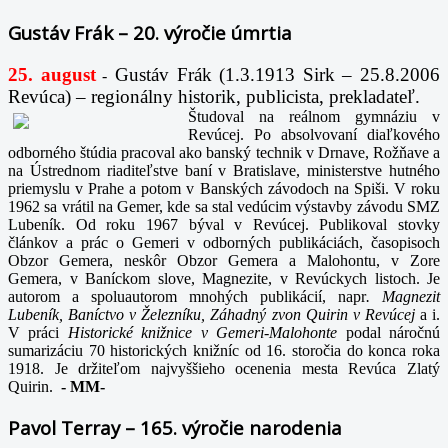
Gustáv Frák – 20. výročie úmrtia
25. august
Gustáv Frák
(1.3.1913 Sirk – 25.8.2006
-
Revúca) – regionálny historik, publicista, prekladateľ.
Študoval na reálnom gymnáziu v
Revúcej. Po absolvovaní diaľkového
odborného štúdia pracoval ako banský technik v Drnave, Rožňave a
na Ústrednom riaditeľstve baní v Bratislave, ministerstve hutného
priemyslu v Prahe a potom v Banských závodoch na Spiši. V roku
1962 sa vrátil na Gemer, kde sa stal vedúcim výstavby závodu SMZ
Lubeník. Od roku 1967 býval v Revúcej. Publikoval stovky
článkov a prác o Gemeri v odborných publikáciách, časopisoch
Obzor Gemera, neskôr Obzor Gemera a Malohontu, v Zore
Gemera, v Baníckom slove, Magnezite, v Revúckych listoch. Je
autorom a spoluautorom mnohých publikácií, napr
. Magnezit
Lubeník, Baníctvo v Železníku, Záhadný zvon Quirin v Revúcej
a i.
V práci
Historické knižnice v Gemeri-Malohonte
podal náročnú
sumarizáciu 70 historických knižníc od 16. storočia do konca roka
1918. Je držiteľom najvyššieho ocenenia mesta Revúca Zlatý
Quirin.
-
MM-
Pavol Terray – 165. výročie narodenia