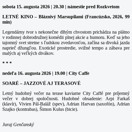
sobota 15. augusta 2026 | 20.30 | námestie pred Rozkvetom
LETNÉ KINO – Bláznivý Marsupilami (Francúzsko, 2026, 99
min)
Legendárny tvor s nekonečne dlhým chvostom prichádza na plátno
v rodinnej dobrodružnej komédii plnej akcie a humoru. Keď sa jeho
tajomný svet stretne s ľudskou zvedavosťou, začína sa divoká jazda
naprieč džungľou. Exotické prostredie, svižné tempo a zábava pre
malých aj veľkých divákov.
* * *
nedeľa 16. augusta 2026 | 19.00 | City Caffe
SOARÉ – JAZZOVÉ AJ TERASOVÉ
Letný hudobný večer na terase kaviarne City Caffé pre príjemný
večer v dobrej spoločnosti. Hudobné obsadenie: Arpi Farkaš
(klavír), Vivien Pál-Baláž (spev), Adrian Harvan (saxofón), Adrian
Szajko (kontrabas), Šimon Kulus (bicie).
Juraj Genčanský