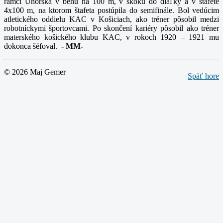
rámci Uhorska v behu na 100 m, v skoku do diaľky a v štafete
4x100 m, na ktorom štafeta postúpila do semifinále. Bol vedúcim
atletického oddielu KAC v Košiciach, ako tréner pôsobil medzi
robotníckymi športovcami. Po skončení kariéry pôsobil ako tréner
materského košického klubu KAC, v rokoch 1920 – 1921 mu
dokonca šéfoval.
-
MM-
© 2026 Maj Gemer
Späť hore