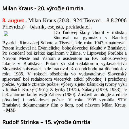
Milan Kraus - 20. výročie úmrtia
8. august
Milan Kraus (20.8.1924 Tisovec – 8.8.2006
-
Prievidza) – básnik, esejista, prekladateľ.
Do ľudovej školy chodil v rodisku,
študoval na gymnáziu v Banskej
Bystrici, Rimavskej Sobote a Tisovci, kde roku 1943 zmaturoval.
Potom študoval na Evanjelickej bohosloveckej fakulte v Bratislave.
Po skončení bol krátko kaplánom v Žiline, v Liptovskej Porúbke a
Novom Meste nad Váhom a asistentom na Ev. bohosloveckej
fakulte v Bratislave. Potom sa stal redaktorom vydavateľstva
Slovenský spisovateľ, kde pracoval až do odchodu na dôchodok v
roku 1985. V rokoch pôsobenia vo vydavateľstve Slovenský
spisovateľ bol redaktorom viacerých edícií pôvodnej i preloženej
poézie. Vydal 9 zbierok poézie, výbery z jeho básnickej tvorby vyšli
v knihách Kroky (1961), Z lyriky (1975), Nálady (1979, 1983). Je
tiež autorom knihy esejí Zábery (1980). Zostavil antológie a edície
pôvodnej i prekladovej poézie. V roku 1995 vyrobila STV
Bratislava dokumentárny film o ňom, pod názvom Milan Kraus.
-
MM-
Rudolf Strinka – 15. výročie úmrtia