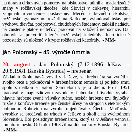
na úpravu cirkevných pomerov na biskupstve, utlmil aj maďarizačné
snahy v rožňavskej diecéze, kde Slováci v cirkevnej hierarchii
zaujímali rovnocenné postavenie. Mecén cirkevného školstva,
rožňavské gymnázium rozšíril na 8-triedne, vybudoval ústav pre
výchovu dievčat, podporoval chudobných študentov, založil nadáciu
na zaistenie platov učiteľov, pracoval na založení nemocnice. Dal
obnoviť a pretvoriť interiér rožňavskej katedrály. Jeho telesné
pozostatky sú uložené v krypte rožňavskej katedrály.
-
MM-
Ján Polomský – 45. výročie úmrtia
20. august
Ján Polomský (7.12.1896 Jelšava –
-
20.8.1981 Banská Bystrica) – hrebenár.
Základnú školu navštevoval v Jelšave, za hrebenára sa vyučil u
svojho otca a pokračoval v hrebenárskom remesle aj po jeho smrti
spolu s matkou a bratom Samuelom v jeho dielni. Po r. 1951
pracoval v magnezitovom závode v Lubeníku. Pôvodne vyrábal
hlavne hrebene zvané všiváky ručne, neskôr hrebene tzv. štyločky,
frizíre a konťové hrebene pre ženské účesy na strojoch s elektrickým
pohonom. Rohovinu na výrobu objednával z Čiech a Maďarska,
výrobky sa predávali na trhoch v Jelšave a okolí a na východnom
Slovensku. Bol posledným hrebenárom, ktorý sa v Jelšave venoval
tomuto remeslu. Od roku 1968 žil na dôchodku v Banskej Bystrici.
-
MM-