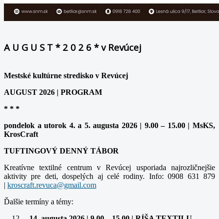
A U G U S T * 2 0 2 6 * v Revúcej
Mestské kultúrne stredisko v Revúcej
AUGUST 2026 | PROGRAM
* * *
pondelok a utorok 4. a 5. augusta 2026 | 9.00 – 15.00 | MsKS,
KrosCraft
TUFTINGOVÝ DENNÝ TÁBOR
Kreatívne textilné centrum v Revúcej usporiada najrozličnejšie
aktivity pre deti, dospelých aj celé rodiny. Info: 0908 631 879
|
Ďalšie termíny a témy:
– 14. augusta 2026 | 9.00 – 15.00 | RÍŠA TEXTILU