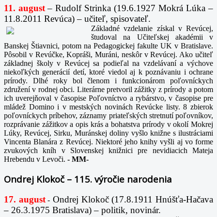
11. august
– Rudolf Strinka (19.6.1927 Mokrá Lúka –
11.8.2011 Revúca) – učiteľ, spisovateľ.
Základné vzdelanie získal v Revúcej,
študoval na Učiteľskej akadémii v
Banskej Štiavnici, potom na Pedagogickej fakulte UK v Bratislave.
Pôsobil v Revúčke, Kopráši, Muráni, neskôr v Revúcej. Ako učiteľ
základnej školy v Revúcej sa podieľal na vzdelávaní a výchove
niekoľkých generácií detí, ktoré viedol aj k poznávaniu i ochrane
prírody. Dlhé roky bol členom i funkcionárom poľovníckych
združení v rodnej obci. Literárne pretvoril zážitky z prírody a potom
ich uverejňoval v časopise Poľovníctvo a rybárstvo, v časopise pre
mládež Domino i v mestských novinách Revúcke listy. 8 zbierok
poľovníckych príbehov, záznamy priateľských stretnutí poľovníkov,
rozprávanie zážitkov a opis krás a bohatstva prírody v okolí Mokrej
Lúky, Revúcej, Sirku, Muránskej doliny vyšlo knižne s ilustráciami
Vincenta Blanára z Revúcej. Niektoré jeho knihy vyšli aj vo forme
zvukových kníh v Slovenskej knižnici pre nevidiacich Mateja
Hrebendu v Levoči.
-
MM-
Ondrej Klokoč – 115. výročie narodenia
17. august
Ondrej Klokoč (17.8.1911 Hnúšťa-Hačava
-
– 26.3.1975 Bratislava) – politik, novinár.