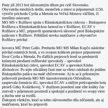
Piaty júl 2013 bol slávnostným dňom pre celé Slovensko.
Obyvatelia mnohých dedín, mestečiek a miest si pripomenuli 1150.
výročie príchodu Cyrila a Metoda na Veľkú Moravu väčšími, či
menšími oslavami.
MO MS v Rožňave spolu s Rímskokatolíckou cirkvou – Biskupstvo
Rožňava a Rímskokatolíckou farnosťou v Rožňave, ECAV v
Rožňave a MÚ, pripravili spomienkovú slávnosť pred Biskupským
palácom v Rožňave. Približnú stovku matičiarov a obyvateľov
Rožňavy privítal
hovorca MÚ Peter Gallo. Predseda MO MS Milan Kupčo následne
privítal ostatných hostí, a vo svojom krátkom prejave pripomenul
život Cyrila a Metoda. Po ďalších prejavoch hostí sa predstavili
krásnymi piesňami rožňavské spevokoly – spevokol
Rímskokatolíckej cirkvi, spevokol ECAV a spevokol Klubu
dôchodcov. Po tejto oficiálnej časti sme sa všetci odobrali do jedálne
Biskupského paláca na malé občerstvenie. Aj tu sa k prítomným
prihovoril predseda MO MS staroslovienskym Otčenášom,
zaspievala formácia 4G, spevokol ECAV a milým prekvapením bola
pieseň Gitky Kolárikovej. V družnom posedení sme ešte krátky čas
zotrvali v príjemnom prostredí a spokojní a posilnení vo svojej viere
a duchu sme sa rozišli.
Ďakujem všetkým, ktorí sa tohto slávnostného dňa zúčastnili, ale aj
matičiarom, ktorí ho pripravili.