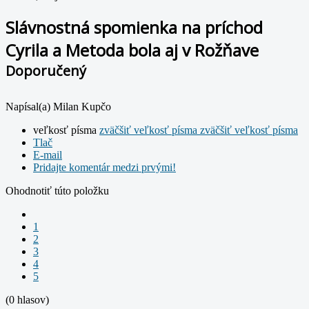
Slávnostná spomienka na príchod
Cyrila a Metoda bola aj v Rožňave
Doporučený
Napísal(a) Milan Kupčo
veľkosť písma
zväčšiť veľkosť písma
zväčšiť veľkosť písma
Tlač
E-mail
Pridajte komentár medzi prvými!
Ohodnotiť túto položku
1
2
3
4
5
(0 hlasov)