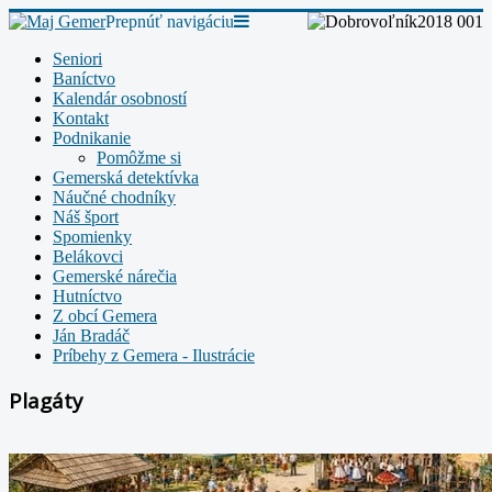
Prepnúť navigáciu
Seniori
Baníctvo
Kalendár osobností
Kontakt
Podnikanie
Pomôžme si
Gemerská detektívka
Náučné chodníky
Náš šport
Spomienky
Belákovci
Gemerské nárečia
Hutníctvo
Z obcí Gemera
Ján Bradáč
Príbehy z Gemera - Ilustrácie
Plagáty