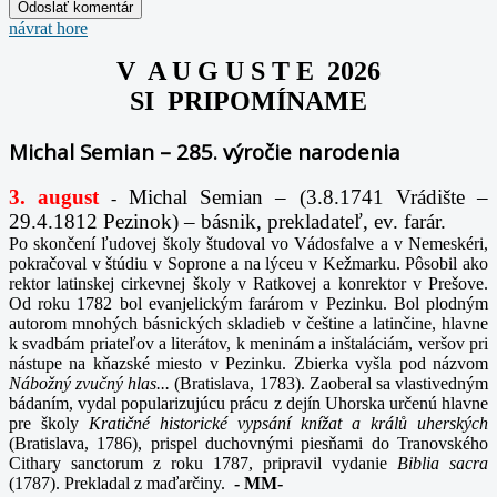
návrat hore
V A U G U S T E 2026
SI PRIPOMÍNAME
Michal Semian – 285. výročie narodenia
3. august
Michal Semian – (3.8.1741 Vrádište –
-
29.4.1812 Pezinok) – básnik, prekladateľ, ev. farár.
Po skončení ľudovej školy študoval vo Vádosfalve a v Nemeskéri,
pokračoval v štúdiu v Soprone a na lýceu v Kežmarku. Pôsobil ako
rektor latinskej cirkevnej školy v Ratkovej a konrektor v Prešove.
Od roku 1782 bol evanjelickým farárom v Pezinku. Bol plodným
autorom mnohých básnických skladieb v češtine a latinčine, hlavne
k svadbám priateľov a literátov, k meninám a inštaláciám, veršov pri
nástupe na kňazské miesto v Pezinku. Zbierka vyšla pod názvom
Nábožný zvučný hlas...
(Bratislava, 1783). Zaoberal sa vlastivedným
bádaním, vydal popularizujúcu prácu z dejín Uhorska určenú hlavne
pre školy
Kratičné historické vypsání knížat a králů uherských
(Bratislava, 1786), prispel duchovnými piesňami do Tranovského
Cithary sanctorum z roku 1787, pripravil vydanie
Biblia sacra
(1787). Prekladal z maďarčiny.
-
MM-