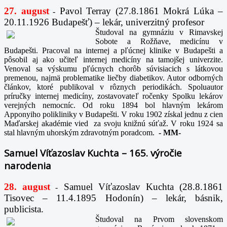
27. august
Pavol Terray
(27.8.1861 Mokrá Lúka –
-
20.11.1926 Budapešť) – lekár, univerzitný profesor
Študoval na gymnáziu v Rimavskej
Sobote a Rožňave, medicínu v
Budapešti. Pracoval na internej a pľúcnej klinike v Budapešti a
pôsobil aj ako učiteľ internej medicíny na tamojšej univerzite.
Venoval sa výskumu pľúcnych chorôb súvisiacich s látkovou
premenou, najmä problematike liečby diabetikov. Autor odborných
článkov, ktoré publikoval v rôznych periodikách. Spoluautor
príručky internej medicíny, zostavovateľ ročenky Spolku lekárov
verejných nemocníc. Od roku 1894 bol hlavným lekárom
Apponyiho polikliniky v Budapešti. V roku 1902 získal jednu z cien
Maďarskej akadémie vied za svoju knižnú súťaž. V roku 1924 sa
stal hlavným uhorským zdravotným poradcom.
-
MM-
Samuel Víťazoslav Kuchta – 165. výročie
narodenia
28. august
Samuel Víťazoslav Kuchta (28.8.1861
-
Tisovec – 11.4.1895 Hodonín) – lekár, básnik,
publicista.
Študoval na Prvom slovenskom