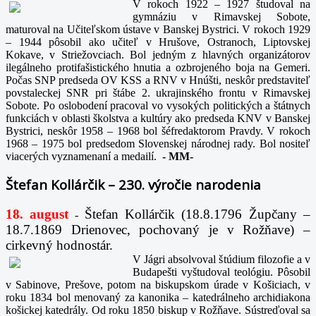
V rokoch 1922 – 1927 študoval na
gymnáziu v Rimavskej Sobote,
maturoval na Učiteľskom ústave v Banskej Bystrici. V rokoch 1929
– 1944 pôsobil ako učiteľ v Hrušove, Ostranoch, Liptovskej
Kokave, v Striežovciach. Bol jedným z hlavných organizátorov
ilegálneho protifašistického hnutia a ozbrojeného boja na Gemeri.
Počas SNP predseda OV KSS a RNV v Hnúšti, neskôr predstaviteľ
povstaleckej SNR pri štábe 2. ukrajinského frontu v Rimavskej
Sobote. Po oslobodení pracoval vo vysokých politických a štátnych
funkciách v oblasti školstva a kultúry ako predseda KNV v Banskej
Bystrici, neskôr 1958 – 1968 bol šéfredaktorom Pravdy. V rokoch
1968 – 1975 bol predsedom Slovenskej národnej rady. Bol nositeľ
viacerých vyznamenaní a medailí.
-
MM-
Štefan Kollárčik – 230. výročie narodenia
18. august
Štefan Kollárčik (18.8.1796 Župčany –
-
18.7.1869 Drienovec, pochovaný je v Rožňave) –
cirkevný hodnostár.
V Jágri absolvoval štúdium filozofie a v
Budapešti vyštudoval teológiu. Pôsobil
v Sabinove, Prešove, potom na biskupskom úrade v Košiciach, v
roku 1834 bol menovaný za kanonika – katedrálneho archidiakona
košickej katedrály. Od roku 1850 biskup v Rožňave. Sústreďoval sa