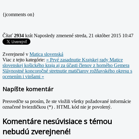
{jcomments on}
Čítať
2934
krát
Naposledy zmenené streda, 21 október 2015 10:47
Zverejnené v
Matica slovenská
Viac z tejto kategórie:
« Prvé zasadnutie Krajskej rady Matice
slovenskej košického kraja aj za účasti členov z horného Gemera
Slávnostné koncoročné stretnutie matičiarov rožňavského okresu s
ocenením i vinšami »
Napíšte komentár
Presvedčte sa prosím, že ste vložili všetky požadované informácie
označené hviezdičkou (*) . HTML kód nie je povolený.
Komentáre nesúvisiace s témou
nebudú zverejnené!