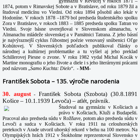
gymnáziu v Revúcej v rokoch 1871 –
1874, potom v Rimavskej Sobote a v Bratislave, od roku 1879 žil a
študoval medicínu vo Viedni. Od roku 1894 pôsobil ako lekár v
Hodoníne. V rokoch 1878 –1879 bol predseda študentského spolku
Zora v Bratislave, v rokoch 1883 – 1885 predseda spolku Tatran vo
Viedni. Svoje básne uverejňoval v Slovenskom almanachu, v
Almanachu mládeže slovenskej a v Pamätnici Tatrana. Z jeho básní
je najvýraznejší cyklus ľúbostnej poézie venovaný snúbenici Oľge
Kohútovej. V Slovenských pohľadoch publikoval články o
národnej a kultúrnej problematike a tu vyšiel aj jeho preklad
Schillerovej Piesne o zvone. V roku 1982 vydal Michal Kocák v
Martine monografiu o jeho živote a diele i s jeho literárnymi prácami
pod názvom „
Samo Kuchta: Dielo
“.
-
MM-
František Sobota – 135. výročie narodenia
30. august
František Sobota (Szobota) (30.8.1891
-
Košice – 10.1.1939 Levoča) – atlét, právnik.
Študoval na gymnáziu v Košiciach a
právo v Košiciach, Kluži a Budapešti.
Pracoval ako predseda súdu v Rožňave, potom ako predseda súdu v
Levoči a sudca v Košiciach. V roku 1911 na celouhorských
pretekoch v Arade utvoril uhorský rekord v behu na 100 metrov. Na
Olympijských hrách 1912 v Štokholme reprezentoval Slovensko v