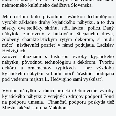
nehmotného kultúrneho dedičstva Slovenska.
Jeho
cieľom bolo pôvodnou tesárskou technológiou
vyrobiť základné druhy kyjatického nábytku, a to dva
súseky, dve
stoličky, skriňu, stôl, lavicu, policu. Daný
nábytok, zhotovený z bukového štiepaného dreva,
zdobený
charakteristickým rytým dekórom, si budú
môcť návštevníci pozrieť v rámci podujatia. Ladislav
Hedvigi ich
zároveň oboznámi s históriou výroby kyjatického
nábytku, pôvodnou technológiou a dekórom. Tvorbu
dekóru a
ornamentov typických pre výzdobu
kyjatického nábytku si budú môcť účastníci podujatia
pod vedením majstra L.
Hedvigiho sami vyskúšať.
Výrobu nábytku v rámci projektu Obnovenie výroby
kyjatického nábytku z verejných zdrojov podporil
Fond
na podporu umenia. Finančnú podporu poskytla tiež
Miestna akčná skupina Malohont.