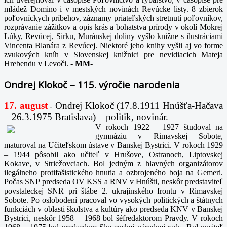
mládež Domino i v mestských novinách Revúcke listy. 8 zbierok
poľovníckych príbehov, záznamy priateľských stretnutí poľovníkov,
rozprávanie zážitkov a opis krás a bohatstva prírody v okolí Mokrej
Lúky, Revúcej, Sirku, Muránskej doliny vyšlo knižne s ilustráciami
Vincenta Blanára z Revúcej. Niektoré jeho knihy vyšli aj vo forme
zvukových kníh v Slovenskej knižnici pre nevidiacich Mateja
Hrebendu v Levoči.
-
MM-
Ondrej Klokoč – 115. výročie narodenia
17. august
Ondrej Klokoč (17.8.1911 Hnúšťa-Hačava
-
– 26.3.1975 Bratislava) – politik, novinár.
V rokoch 1922 – 1927 študoval na
gymnáziu v Rimavskej Sobote,
maturoval na Učiteľskom ústave v Banskej Bystrici. V rokoch 1929
– 1944 pôsobil ako učiteľ v Hrušove, Ostranoch, Liptovskej
Kokave, v Striežovciach. Bol jedným z hlavných organizátorov
ilegálneho protifašistického hnutia a ozbrojeného boja na Gemeri.
Počas SNP predseda OV KSS a RNV v Hnúšti, neskôr predstaviteľ
povstaleckej SNR pri štábe 2. ukrajinského frontu v Rimavskej
Sobote. Po oslobodení pracoval vo vysokých politických a štátnych
funkciách v oblasti školstva a kultúry ako predseda KNV v Banskej
Bystrici, neskôr 1958 – 1968 bol šéfredaktorom Pravdy. V rokoch