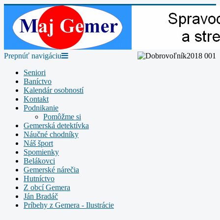
Prepnúť navigáciu
Seniori
Baníctvo
Kalendár osobností
Kontakt
Podnikanie
Pomôžme si
Gemerská detektívka
Náučné chodníky
Náš šport
Spomienky
Belákovci
Gemerské nárečia
Hutníctvo
Z obcí Gemera
Ján Bradáč
Príbehy z Gemera - Ilustrácie