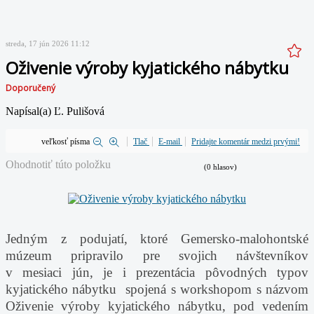
streda, 17 jún 2026 11:12
Oživenie výroby kyjatického nábytku
Doporučený
Napísal(a) Ľ. Pulišová
veľkosť písma
Tlač
E-mail
Pridajte komentár medzi prvými!
Ohodnotiť túto položku
(0 hlasov)
Jedným z podujatí, ktoré Gemersko-malohontské
múzeum pripravilo pre svojich návštevníkov
v mesiaci
jún, je i prezentácia pôvodných typov
kyjatického nábytku spojená s workshopom s názvom
Oživenie výroby
kyjatického nábytku, pod vedením