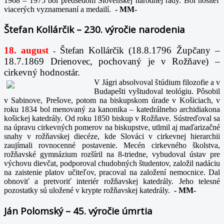
1968 – 1975 bol predsedom Slovenskej národnej rady. Bol nositeľ
viacerých vyznamenaní a medailí.
-
MM-
Štefan Kollárčik – 230. výročie narodenia
18. august
Štefan Kollárčik (18.8.1796 Župčany –
-
18.7.1869 Drienovec, pochovaný je v Rožňave) –
cirkevný hodnostár.
V Jágri absolvoval štúdium filozofie a v
Budapešti vyštudoval teológiu. Pôsobil
v Sabinove, Prešove, potom na biskupskom úrade v Košiciach, v
roku 1834 bol menovaný za kanonika – katedrálneho archidiakona
košickej katedrály. Od roku 1850 biskup v Rožňave. Sústreďoval sa
na úpravu cirkevných pomerov na biskupstve, utlmil aj maďarizačné
snahy v rožňavskej diecéze, kde Slováci v cirkevnej hierarchii
zaujímali rovnocenné postavenie. Mecén cirkevného školstva,
rožňavské gymnázium rozšíril na 8-triedne, vybudoval ústav pre
výchovu dievčat, podporoval chudobných študentov, založil nadáciu
na zaistenie platov učiteľov, pracoval na založení nemocnice. Dal
obnoviť a pretvoriť interiér rožňavskej katedrály. Jeho telesné
pozostatky sú uložené v krypte rožňavskej katedrály.
-
MM-
Ján Polomský – 45. výročie úmrtia