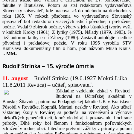
fakulte v Bratislave. Potom sa stal redaktorom vydavateľstva
Slovenský spisovateľ, kde pracoval až do odchodu na dôchodok v
roku 1985. V rokoch pôsobenia vo vydavateľstve Slovenský
spisovateľ bol redaktorom viacerých edícií pôvodnej i preloženej
poézie. Vydal 9 zbierok poézie, výbery z jeho básnickej tvorby vyšli
v knihách Kroky (1961), Z lyriky (1975), Nálady (1979, 1983). Je
tiež autorom knihy esejí Zábery (1980). Zostavil antológie a edície
pôvodnej i prekladovej poézie. V roku 1995 vyrobila STV
Bratislava dokumentárny film o ňom, pod názvom Milan Kraus.
-
MM-
Rudolf Strinka – 15. výročie úmrtia
11. august
– Rudolf Strinka (19.6.1927 Mokrá Lúka –
11.8.2011 Revúca) – učiteľ, spisovateľ.
Základné vzdelanie získal v Revúcej,
študoval na Učiteľskej akadémii v
Banskej Štiavnici, potom na Pedagogickej fakulte UK v Bratislave.
Pôsobil v Revúčke, Kopráši, Muráni, neskôr v Revúcej. Ako učiteľ
základnej školy v Revúcej sa podieľal na vzdelávaní a výchove
niekoľkých generácií detí, ktoré viedol aj k poznávaniu i ochrane
prírody. Dlhé roky bol členom i funkcionárom poľovníckych
združení v rodnej obci. Literárne pretvoril zážitky z prírody a potom
ich uverejňoval v časopise Poľovníctvo a rybárstvo, v časopise pre