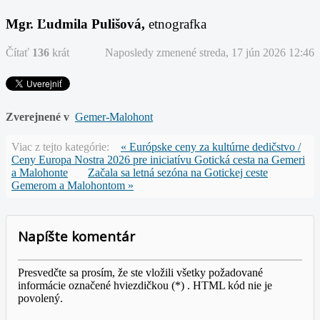
Mgr. Ľudmila Pulišová,
etnografka
Čítať
136
krát
Naposledy zmenené streda, 17 jún 2026 12:46
Zverejnené v
Gemer-Malohont
Viac z tejto kategórie:
« Európske ceny za kultúrne dedičstvo /
Ceny Europa Nostra 2026 pre iniciatívu Gotická cesta na Gemeri
a Malohonte
Začala sa letná sezóna na Gotickej ceste
Gemerom a Malohontom »
Napíšte komentár
Presvedčte sa prosím, že ste vložili všetky požadované
informácie označené hviezdičkou (*) . HTML kód nie je
povolený.