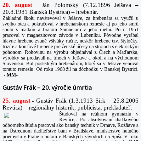
20. august
Ján Polomský (7.12.1896 Jelšava –
-
20.8.1981 Banská Bystrica) – hrebenár.
Základnú školu navštevoval v Jelšave, za hrebenára sa vyučil u
svojho otca a pokračoval v hrebenárskom remesle aj po jeho smrti
spolu s matkou a bratom Samuelom v jeho dielni. Po r. 1951
pracoval v magnezitovom závode v Lubeníku. Pôvodne vyrábal
hlavne hrebene zvané všiváky ručne, neskôr hrebene tzv. štyločky,
frizíre a konťové hrebene pre ženské účesy na strojoch s elektrickým
pohonom. Rohovinu na výrobu objednával z Čiech a Maďarska,
výrobky sa predávali na trhoch v Jelšave a okolí a na východnom
Slovensku. Bol posledným hrebenárom, ktorý sa v Jelšave venoval
tomuto remeslu. Od roku 1968 žil na dôchodku v Banskej Bystrici.
-
MM-
Gustáv Frák – 20. výročie úmrtia
25. august
Gustáv Frák
(1.3.1913 Sirk – 25.8.2006
-
Revúca) – regionálny historik, publicista, prekladateľ.
Študoval na reálnom gymnáziu v
Revúcej. Po absolvovaní diaľkového
odborného štúdia pracoval ako banský technik v Drnave, Rožňave a
na Ústrednom riaditeľstve baní v Bratislave, ministerstve hutného
priemyslu v Prahe a potom v Banských závodoch na Spiši. V roku