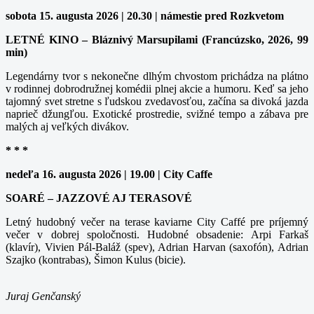
sobota 15. augusta 2026 | 20.30 | námestie pred Rozkvetom
LETNÉ KINO – Bláznivý Marsupilami (Francúzsko, 2026, 99
min)
Legendárny tvor s nekonečne dlhým chvostom prichádza na plátno
v rodinnej dobrodružnej komédii plnej akcie a humoru. Keď sa jeho
tajomný svet stretne s ľudskou zvedavosťou, začína sa divoká jazda
naprieč džungľou. Exotické prostredie, svižné tempo a zábava pre
malých aj veľkých divákov.
* * *
nedeľa 16. augusta 2026 | 19.00 | City Caffe
SOARÉ – JAZZOVÉ AJ TERASOVÉ
Letný hudobný večer na terase kaviarne City Caffé pre príjemný
večer v dobrej spoločnosti. Hudobné obsadenie: Arpi Farkaš
(klavír), Vivien Pál-Baláž (spev), Adrian Harvan (saxofón), Adrian
Szajko (kontrabas), Šimon Kulus (bicie).
Juraj Genčanský