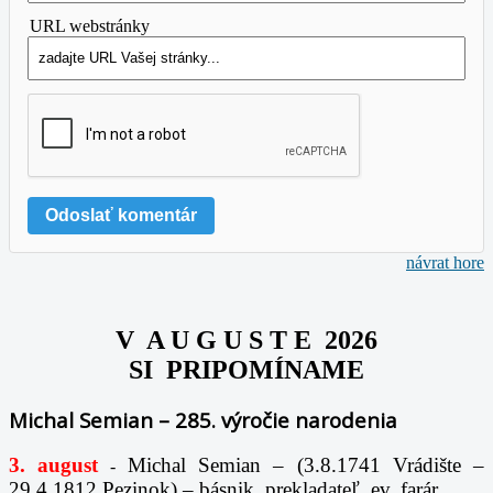
URL webstránky
návrat hore
V A U G U S T E 2026
SI PRIPOMÍNAME
Michal Semian – 285. výročie narodenia
3. august
Michal Semian – (3.8.1741 Vrádište –
-
29.4.1812 Pezinok) – básnik, prekladateľ, ev. farár.