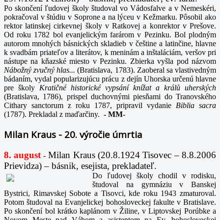
Po skončení ľudovej školy študoval vo Vádosfalve a v Nemeskéri,
pokračoval v štúdiu v Soprone a na lýceu v Kežmarku. Pôsobil ako
rektor latinskej cirkevnej školy v Ratkovej a konrektor v Prešove.
Od roku 1782 bol evanjelickým farárom v Pezinku. Bol plodným
autorom mnohých básnických skladieb v češtine a latinčine, hlavne
k svadbám priateľov a literátov, k meninám a inštaláciám, veršov pri
nástupe na kňazské miesto v Pezinku. Zbierka vyšla pod názvom
Nábožný zvučný hlas...
(Bratislava, 1783). Zaoberal sa vlastivedným
bádaním, vydal popularizujúcu prácu z dejín Uhorska určenú hlavne
pre školy
Kratičné historické vypsání knížat a králů uherských
(Bratislava, 1786), prispel duchovnými piesňami do Tranovského
Cithary sanctorum z roku 1787, pripravil vydanie
Biblia sacra
(1787). Prekladal z maďarčiny.
-
MM-
Milan Kraus - 20. výročie úmrtia
8. august
Milan Kraus (20.8.1924 Tisovec – 8.8.2006
-
Prievidza) – básnik, esejista, prekladateľ.
Do ľudovej školy chodil v rodisku,
študoval na gymnáziu v Banskej
Bystrici, Rimavskej Sobote a Tisovci, kde roku 1943 zmaturoval.
Potom študoval na Evanjelickej bohosloveckej fakulte v Bratislave.
Po skončení bol krátko kaplánom v Žiline, v Liptovskej Porúbke a
Novom Meste nad Váhom a asistentom na Ev. bohosloveckej