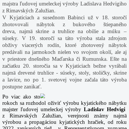
majstra ľudovej umeleckej výroby Ladislava Hedvigiho
z Rimavských Zalužian.
V Kyjaticiach a susednom Babinci už v 18. storočí
zhotovovali nábytok z bukového štiepaného
dreva,
najmä skrine a truhlice na obilie a múku –
súseky. V 19. storočí sa táto výroba stala zdrojom
obživy viacerých
rodín, ktoré zhotovený nábytok
predávali na jarmokoch nielen vo svojom okolí, ale aj
v priestore dnešného
Maďarska či Rumunska. Ešte na
začiatku 20. storočia sa v Kyjaticiach bežne vyrábali
najmä drevené truhlice -
súseky, stoly, stoličky, skrine
a lavice, no po 1. svetovej vojne začala táto výroba
postupne zanikať.
Po viac ako sto
rokoch sa rozhodol oživiť výrobu kyjatického nábytku
majster ľudovej umeleckej výroby
Ladislav Hedvigi
z Rimavských Zalužian, verejnosti známy najmä
výrobou a propagáciou kyjatických hračiek, od
roku
2022 zapísaných tiež v Reprezentatívnom zozname