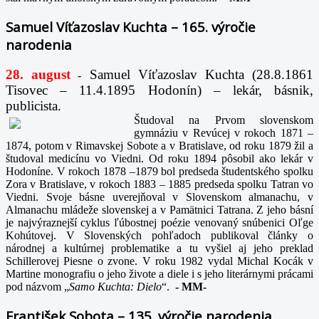
Samuel Víťazoslav Kuchta – 165. výročie
narodenia
28. august
Samuel Víťazoslav Kuchta (28.8.1861
-
Tisovec – 11.4.1895 Hodonín) – lekár, básnik,
publicista.
Študoval na Prvom slovenskom
gymnáziu v Revúcej v rokoch 1871 –
1874, potom v Rimavskej Sobote a v Bratislave, od roku 1879 žil a
študoval medicínu vo Viedni. Od roku 1894 pôsobil ako lekár v
Hodoníne. V rokoch 1878 –1879 bol predseda študentského spolku
Zora v Bratislave, v rokoch 1883 – 1885 predseda spolku Tatran vo
Viedni. Svoje básne uverejňoval v Slovenskom almanachu, v
Almanachu mládeže slovenskej a v Pamätnici Tatrana. Z jeho básní
je najvýraznejší cyklus ľúbostnej poézie venovaný snúbenici Oľge
Kohútovej. V Slovenských pohľadoch publikoval články o
národnej a kultúrnej problematike a tu vyšiel aj jeho preklad
Schillerovej Piesne o zvone. V roku 1982 vydal Michal Kocák v
Martine monografiu o jeho živote a diele i s jeho literárnymi prácami
pod názvom „
Samo Kuchta: Dielo
“.
-
MM-
František Sobota – 135. výročie narodenia