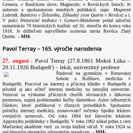
Gemera, v Baníckom slove, Magnezite, v Revúckych listoch. Je
autorom a spoluautorom mnohých publikácií, napr
. Magnezit
Lubeník, Baníctvo v Železníku, Záhadný zvon Quirin v Revúcej
a i.
V práci
Historické knižnice v Gemeri-Malohonte
podal náročnú
sumarizáciu 70 historických knižníc od 16. storočia do konca roka
1918. Je držiteľom najvyššieho ocenenia mesta Revúca Zlatý
Quirin.
-
MM-
Pavol Terray – 165. výročie narodenia
27. august
Pavol Terray
(27.8.1861 Mokrá Lúka –
-
20.11.1926 Budapešť) – lekár, univerzitný profesor
Študoval na gymnáziu v Rimavskej
Sobote a Rožňave, medicínu v
Budapešti. Pracoval na internej a pľúcnej klinike v Budapešti a
pôsobil aj ako učiteľ internej medicíny na tamojšej univerzite.
Venoval sa výskumu pľúcnych chorôb súvisiacich s látkovou
premenou, najmä problematike liečby diabetikov. Autor odborných
článkov, ktoré publikoval v rôznych periodikách. Spoluautor
príručky internej medicíny, zostavovateľ ročenky Spolku lekárov
verejných nemocníc. Od roku 1894 bol hlavným lekárom
Apponyiho polikliniky v Budapešti. V roku 1902 získal jednu z cien
Maďarskej akadémie vied za svoju knižnú súťaž. V roku 1924 sa
stal hlavným uhorským zdravotným poradcom.
-
MM-