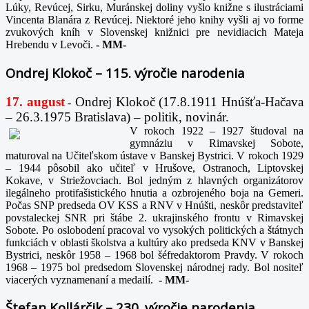
Lúky, Revúcej, Sirku, Muránskej doliny vyšlo knižne s ilustráciami
Vincenta Blanára z Revúcej. Niektoré jeho knihy vyšli aj vo forme
zvukových kníh v Slovenskej knižnici pre nevidiacich Mateja
Hrebendu v Levoči.
-
MM-
Ondrej Klokoč – 115. výročie narodenia
17. august
Ondrej Klokoč (17.8.1911 Hnúšťa-Hačava
-
– 26.3.1975 Bratislava) – politik, novinár.
V rokoch 1922 – 1927 študoval na
gymnáziu v Rimavskej Sobote,
maturoval na Učiteľskom ústave v Banskej Bystrici. V rokoch 1929
– 1944 pôsobil ako učiteľ v Hrušove, Ostranoch, Liptovskej
Kokave, v Striežovciach. Bol jedným z hlavných organizátorov
ilegálneho protifašistického hnutia a ozbrojeného boja na Gemeri.
Počas SNP predseda OV KSS a RNV v Hnúšti, neskôr predstaviteľ
povstaleckej SNR pri štábe 2. ukrajinského frontu v Rimavskej
Sobote. Po oslobodení pracoval vo vysokých politických a štátnych
funkciách v oblasti školstva a kultúry ako predseda KNV v Banskej
Bystrici, neskôr 1958 – 1968 bol šéfredaktorom Pravdy. V rokoch
1968 – 1975 bol predsedom Slovenskej národnej rady. Bol nositeľ
viacerých vyznamenaní a medailí.
-
MM-
Štefan Kollárčik – 230. výročie narodenia