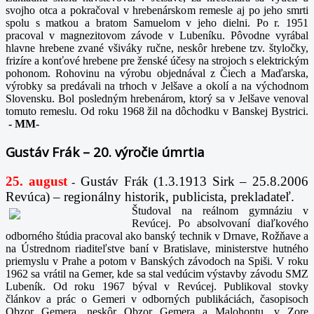
svojho otca a pokračoval v hrebenárskom remesle aj po jeho smrti
spolu s matkou a bratom Samuelom v jeho dielni. Po r. 1951
pracoval v magnezitovom závode v Lubeníku. Pôvodne vyrábal
hlavne hrebene zvané všiváky ručne, neskôr hrebene tzv. štyločky,
frizíre a konťové hrebene pre ženské účesy na strojoch s elektrickým
pohonom. Rohovinu na výrobu objednával z Čiech a Maďarska,
výrobky sa predávali na trhoch v Jelšave a okolí a na východnom
Slovensku. Bol posledným hrebenárom, ktorý sa v Jelšave venoval
tomuto remeslu. Od roku 1968 žil na dôchodku v Banskej Bystrici.
-
MM-
Gustáv Frák – 20. výročie úmrtia
25. august
Gustáv Frák
(1.3.1913 Sirk – 25.8.2006
-
Revúca) – regionálny historik, publicista, prekladateľ.
Študoval na reálnom gymnáziu v
Revúcej. Po absolvovaní diaľkového
odborného štúdia pracoval ako banský technik v Drnave, Rožňave a
na Ústrednom riaditeľstve baní v Bratislave, ministerstve hutného
priemyslu v Prahe a potom v Banských závodoch na Spiši. V roku
1962 sa vrátil na Gemer, kde sa stal vedúcim výstavby závodu SMZ
Lubeník. Od roku 1967 býval v Revúcej. Publikoval stovky
článkov a prác o Gemeri v odborných publikáciách, časopisoch
Obzor Gemera, neskôr Obzor Gemera a Malohontu, v Zore