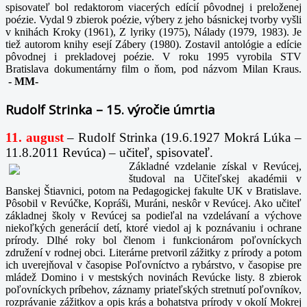
spisovateľ bol redaktorom viacerých edícií pôvodnej i preloženej
poézie. Vydal 9 zbierok poézie, výbery z jeho básnickej tvorby vyšli
v knihách Kroky (1961), Z lyriky (1975), Nálady (1979, 1983). Je
tiež autorom knihy esejí Zábery (1980). Zostavil antológie a edície
pôvodnej i prekladovej poézie. V roku 1995 vyrobila STV
Bratislava dokumentárny film o ňom, pod názvom Milan Kraus.
-
MM-
Rudolf Strinka – 15. výročie úmrtia
11. august
– Rudolf Strinka (19.6.1927 Mokrá Lúka –
11.8.2011 Revúca) – učiteľ, spisovateľ.
Základné vzdelanie získal v Revúcej,
študoval na Učiteľskej akadémii v
Banskej Štiavnici, potom na Pedagogickej fakulte UK v Bratislave.
Pôsobil v Revúčke, Kopráši, Muráni, neskôr v Revúcej. Ako učiteľ
základnej školy v Revúcej sa podieľal na vzdelávaní a výchove
niekoľkých generácií detí, ktoré viedol aj k poznávaniu i ochrane
prírody. Dlhé roky bol členom i funkcionárom poľovníckych
združení v rodnej obci. Literárne pretvoril zážitky z prírody a potom
ich uverejňoval v časopise Poľovníctvo a rybárstvo, v časopise pre
mládež Domino i v mestských novinách Revúcke listy. 8 zbierok
poľovníckych príbehov, záznamy priateľských stretnutí poľovníkov,
rozprávanie zážitkov a opis krás a bohatstva prírody v okolí Mokrej