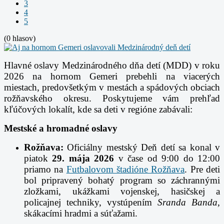
3
4
5
(0 hlasov)
Hlavné oslavy Medzinárodného dňa detí (MDD) v roku
2026 na hornom Gemeri prebehli na viacerých
miestach, predovšetkým v mestách a spádových obciach
rožňavského okresu.
Poskytujeme vám prehľad
kľúčových lokalít, kde sa deti v regióne zabávali:
Mestské a hromadné oslavy
Rožňava:
Oficiálny mestský Deň detí sa konal v
piatok
29. mája 2026
v čase od 9:00 do 12:00
priamo na
Futbalovom štadióne Rožňava
. Pre deti
bol pripravený bohatý program so záchrannými
zložkami, ukážkami vojenskej, hasičskej a
policajnej techniky, vystúpením
Sranda Banda
,
skákacími hradmi a súťažami.