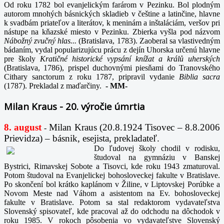
Od roku 1782 bol evanjelickým farárom v Pezinku. Bol plodným
autorom mnohých básnických skladieb v češtine a latinčine, hlavne
k svadbám priateľov a literátov, k meninám a inštaláciám, veršov pri
nástupe na kňazské miesto v Pezinku. Zbierka vyšla pod názvom
Nábožný zvučný hlas...
(Bratislava, 1783). Zaoberal sa vlastivedným
bádaním, vydal popularizujúcu prácu z dejín Uhorska určenú hlavne
pre školy
Kratičné historické vypsání knížat a králů uherských
(Bratislava, 1786), prispel duchovnými piesňami do Tranovského
Cithary sanctorum z roku 1787, pripravil vydanie
Biblia sacra
(1787). Prekladal z maďarčiny.
-
MM-
Milan Kraus - 20. výročie úmrtia
8. august
Milan Kraus (20.8.1924 Tisovec – 8.8.2006
-
Prievidza) – básnik, esejista, prekladateľ.
Do ľudovej školy chodil v rodisku,
študoval na gymnáziu v Banskej
Bystrici, Rimavskej Sobote a Tisovci, kde roku 1943 zmaturoval.
Potom študoval na Evanjelickej bohosloveckej fakulte v Bratislave.
Po skončení bol krátko kaplánom v Žiline, v Liptovskej Porúbke a
Novom Meste nad Váhom a asistentom na Ev. bohosloveckej
fakulte v Bratislave. Potom sa stal redaktorom vydavateľstva
Slovenský spisovateľ, kde pracoval až do odchodu na dôchodok v
roku 1985. V rokoch pôsobenia vo vydavateľstve Slovenský