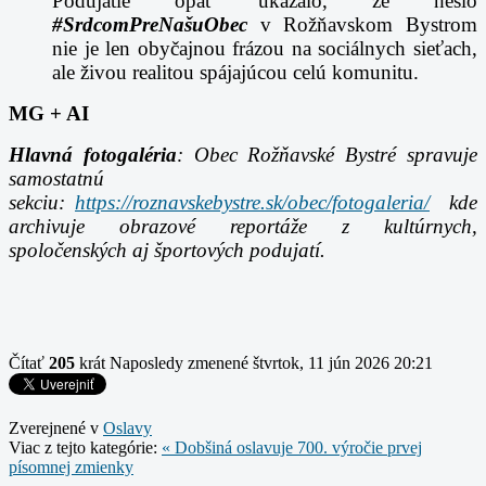
Podujatie opäť ukázalo, že heslo
#SrdcomPreNašuObec
v Rožňavskom Bystrom
nie je len obyčajnou frázou na sociálnych sieťach,
ale živou realitou spájajúcou celú komunitu.
MG + AI
Hlavná fotogaléria
: Obec Rožňavské Bystré spravuje
samostatnú
sekciu:
https://roznavskebystre.sk/obec/fotogaleria/
kde
archivuje obrazové reportáže z kultúrnych,
spoločenských aj športových podujatí.
Čítať
205
krát
Naposledy zmenené štvrtok, 11 jún 2026 20:21
Zverejnené v
Oslavy
Viac z tejto kategórie:
« Dobšiná oslavuje 700. výročie prvej
písomnej zmienky