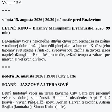
Vstupné 5 €
* * *
sobota 15. augusta 2026 | 20.30 | námestie pred Rozkvetom
LETNÉ KINO – Bláznivý Marsupilami (Francúzsko, 2026, 99
min)
Legendárny tvor s nekonečne dlhým chvostom prichádza na plátno
v rodinnej dobrodružnej komédii plnej akcie a humoru. Keď sa jeho
tajomný svet stretne s ľudskou zvedavosťou, začína sa divoká jazda
naprieč džungľou. Exotické prostredie, svižné tempo a zábava pre
malých aj veľkých divákov.
* * *
nedeľa 16. augusta 2026 | 19.00 | City Caffe
SOARÉ – JAZZOVÉ AJ TERASOVÉ
Letný hudobný večer na terase kaviarne City Caffé pre príjemný
večer v dobrej spoločnosti. Hudobné obsadenie: Arpi Farkaš
(klavír), Vivien Pál-Baláž (spev), Adrian Harvan (saxofón), Adrian
Szajko (kontrabas), Šimon Kulus (bicie).