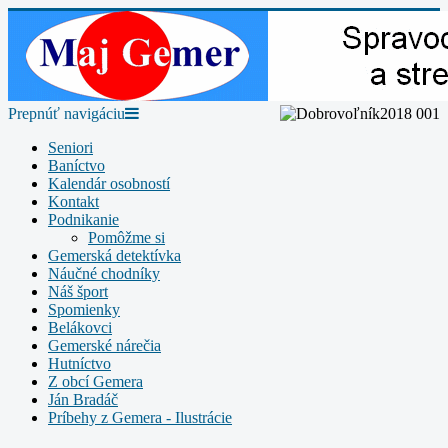
Prepnúť navigáciu
Seniori
Baníctvo
Kalendár osobností
Kontakt
Podnikanie
Pomôžme si
Gemerská detektívka
Náučné chodníky
Náš šport
Spomienky
Belákovci
Gemerské nárečia
Hutníctvo
Z obcí Gemera
Ján Bradáč
Príbehy z Gemera - Ilustrácie