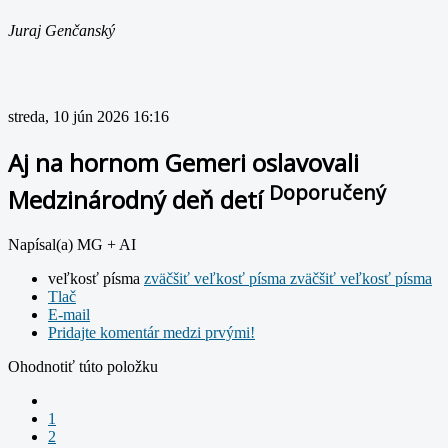
Juraj Genčanský
streda, 10 jún 2026 16:16
Aj na hornom Gemeri oslavovali
Doporučený
Medzinárodný deň detí
Napísal(a) MG + AI
veľkosť písma
zväčšiť veľkosť písma
zväčšiť veľkosť písma
Tlač
E-mail
Pridajte komentár medzi prvými!
Ohodnotiť túto položku
1
2