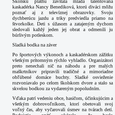
Školskú platňu zavítala mladá talentovaná
kaskadérka Nancy Benediková, ktorú diváci môžu
poznať aj z televíznej obrazovky. Svoju
dychberúcu jazdu a triky predviedla priamo na
štvorkolke. Deti s úžasom a zatajeným dychom
sledovali každý jeden jej obrat a odmenili ju
búrlivým potleskom.
Sladká bodka na záver
Po športových výkonoch a kaskadérskom zážitku
všetkým prítomným rýchlo vyhladlo. Organizátori
preto nenechali nič na náhodu a pre malých
maškrtníkov pripravili tradičné a mimoriadne
obľúbené domáce buchty. Sladké osvieženie
rozvoniavalo po celom školskom dvore a stalo sa
skvelou bodkou za vydareným popoludním.
Vďaka patrí vedeniu obce, hasičom, účinkujúcim a
všetkým dobrovoľníkom, ktorí obetovali svoj
voľný čas, aby vyčarovali úsmev na tvárach detí.