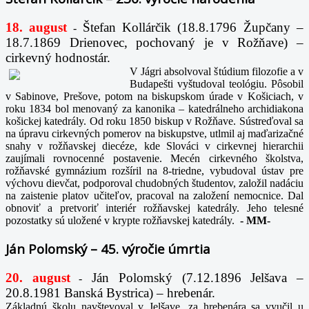
18. august
Štefan Kollárčik (18.8.1796 Župčany –
-
18.7.1869 Drienovec, pochovaný je v Rožňave) –
cirkevný hodnostár.
V Jágri absolvoval štúdium filozofie a v
Budapešti vyštudoval teológiu. Pôsobil
v Sabinove, Prešove, potom na biskupskom úrade v Košiciach, v
roku 1834 bol menovaný za kanonika – katedrálneho archidiakona
košickej katedrály. Od roku 1850 biskup v Rožňave. Sústreďoval sa
na úpravu cirkevných pomerov na biskupstve, utlmil aj maďarizačné
snahy v rožňavskej diecéze, kde Slováci v cirkevnej hierarchii
zaujímali rovnocenné postavenie. Mecén cirkevného školstva,
rožňavské gymnázium rozšíril na 8-triedne, vybudoval ústav pre
výchovu dievčat, podporoval chudobných študentov, založil nadáciu
na zaistenie platov učiteľov, pracoval na založení nemocnice. Dal
obnoviť a pretvoriť interiér rožňavskej katedrály. Jeho telesné
pozostatky sú uložené v krypte rožňavskej katedrály.
-
MM-
Ján Polomský – 45. výročie úmrtia
20. august
Ján Polomský (7.12.1896 Jelšava –
-
20.8.1981 Banská Bystrica) – hrebenár.
Základnú školu navštevoval v Jelšave, za hrebenára sa vyučil u