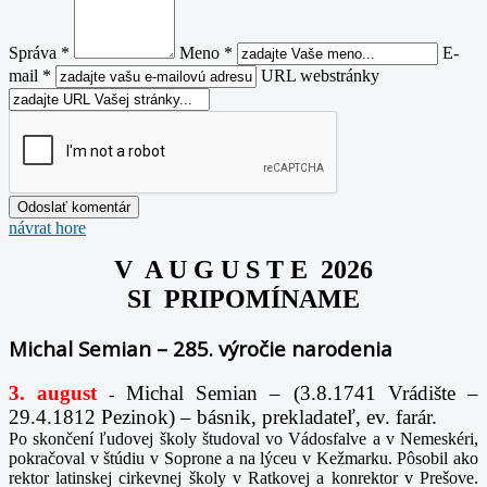
Správa *
Meno *
E-
mail *
URL webstránky
návrat hore
V A U G U S T E 2026
SI PRIPOMÍNAME
Michal Semian – 285. výročie narodenia
3. august
Michal Semian – (3.8.1741 Vrádište –
-
29.4.1812 Pezinok) – básnik, prekladateľ, ev. farár.
Po skončení ľudovej školy študoval vo Vádosfalve a v Nemeskéri,
pokračoval v štúdiu v Soprone a na lýceu v Kežmarku. Pôsobil ako
rektor latinskej cirkevnej školy v Ratkovej a konrektor v Prešove.