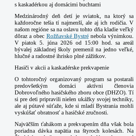
s kaskadérkou aj domácimi buchtami
Medzinárodný deň detí je sviatok, na ktorý sa
každoročne tešia tí najmenší, ale aj ich rodičia. V
našom regióne sa na oslavu tohto dňa kladie veľký
dôraz a obec
Rožňavské Bystré
nebola výnimkou.
V piatok 5. júna 2026 od 15:00 hod. sa areál
bývalej základnej školy premenil na jedno veľké,
hlučné a radostné ihrisko plné zážitkov.
Hasiči v akcii a kaskadérske prekvapenie
O tohtoročný organizovaný program sa postarali
predovšetkým domáci aktívni členovia
Dobrovoľného hasičského zboru obce (DHZO). Tí
si pre deti pripravili nielen ukážky svojej techniky,
ale aj pútavé súťaže, kde si mladí Bystrania mohli
vyskúšať obratnosť a hasičské zručnosti.
Najväčším ťahákom a prekvapením dňa však bola
poriadna dávka napätia na štyroch kolesách. Na