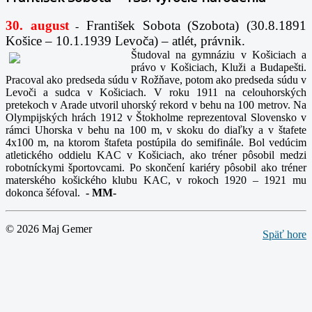
30. august
František Sobota (Szobota) (30.8.1891
-
Košice – 10.1.1939 Levoča) – atlét, právnik.
Študoval na gymnáziu v Košiciach a
právo v Košiciach, Kluži a Budapešti.
Pracoval ako predseda súdu v Rožňave, potom ako predseda súdu v
Levoči a sudca v Košiciach. V roku 1911 na celouhorských
pretekoch v Arade utvoril uhorský rekord v behu na 100 metrov. Na
Olympijských hrách 1912 v Štokholme reprezentoval Slovensko v
rámci Uhorska v behu na 100 m, v skoku do diaľky a v štafete
4x100 m, na ktorom štafeta postúpila do semifinále. Bol vedúcim
atletického oddielu KAC v Košiciach, ako tréner pôsobil medzi
robotníckymi športovcami. Po skončení kariéry pôsobil ako tréner
materského košického klubu KAC, v rokoch 1920 – 1921 mu
dokonca šéfoval.
-
MM-
© 2026 Maj Gemer
Späť hore