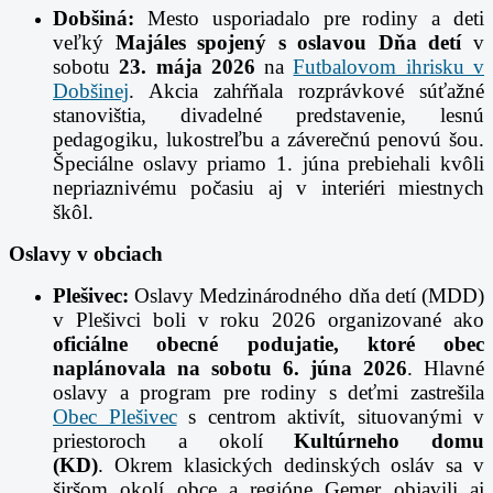
Dobšiná:
Mesto usporiadalo pre rodiny a deti
veľký
Majáles spojený s oslavou Dňa detí
v
sobotu
23. mája 2026
na
Futbalovom ihrisku v
Dobšinej
. Akcia zahŕňala rozprávkové súťažné
stanovištia, divadelné predstavenie, lesnú
pedagogiku, lukostreľbu a záverečnú penovú šou.
Špeciálne oslavy priamo 1. júna prebiehali kvôli
nepriaznivému počasiu aj v interiéri miestnych
škôl.
Oslavy v obciach
Plešivec:
Oslavy Medzinárodného dňa detí (MDD)
v Plešivci boli v roku 2026 organizované ako
oficiálne obecné podujatie, ktoré obec
naplánovala na sobotu 6. júna 2026
.
Hlavné
oslavy a program pre rodiny s deťmi zastrešila
Obec Plešivec
s centrom aktivít, situovanými v
priestoroch a okolí
Kultúrneho domu
(KD)
. Okrem klasických dedinských osláv sa v
širšom okolí obce a regióne Gemer objavili aj