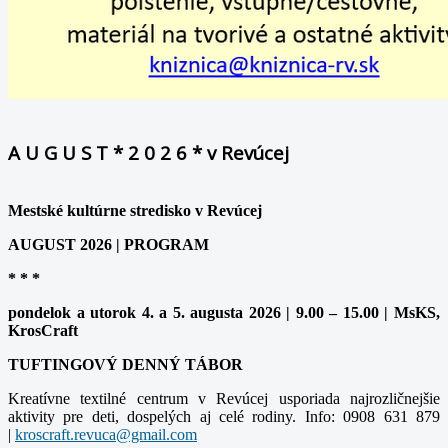
A U G U S T * 2 0 2 6 * v Revúcej
Mestské kultúrne stredisko v Revúcej
AUGUST 2026 | PROGRAM
* * *
pondelok a utorok 4. a 5. augusta 2026 | 9.00 – 15.00 | MsKS,
KrosCraft
TUFTINGOVÝ DENNÝ TÁBOR
Kreatívne textilné centrum v Revúcej usporiada najrozličnejšie
aktivity pre deti, dospelých aj celé rodiny. Info: 0908 631 879
|