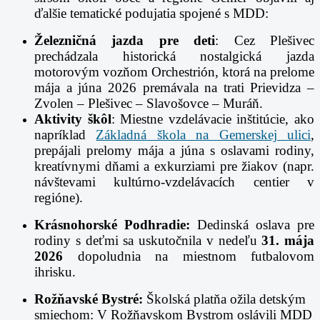
ďalšie tematické podujatia spojené s MDD:
Železničná jazda pre deti
: Cez Plešivec
prechádzala historická nostalgická jazda
motorovým vozňom Orchestrión, ktorá na prelome
mája a júna 2026 premávala na trati Prievidza –
Zvolen – Plešivec – Slavošovce – Muráň.
Aktivity škôl
: Miestne vzdelávacie inštitúcie, ako
napríklad
Základná škola na Gemerskej ulici
,
prepájali prelomy mája a júna s oslavami rodiny,
kreatívnymi dňami a exkurziami pre žiakov (napr.
návštevami kultúrno-vzdelávacích centier v
regióne).
Krásnohorské Podhradie:
Dedinská oslava pre
rodiny s deťmi sa uskutočnila v nedeľu
31. mája
2026
dopoludnia na miestnom futbalovom
ihrisku.
Rožňavské Bystré:
Školská platňa ožila detským
smiechom: V Rožňavskom Bystrom oslávili MDD