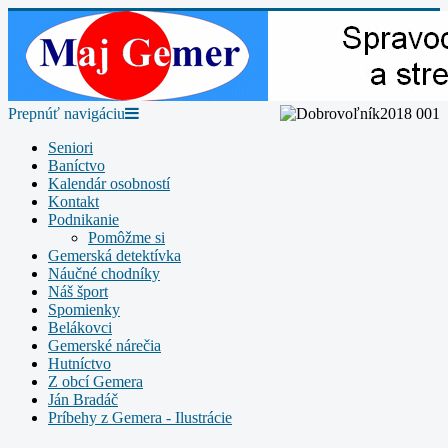
Prepnúť navigáciu
Seniori
Baníctvo
Kalendár osobností
Kontakt
Podnikanie
Pomôžme si
Gemerská detektívka
Náučné chodníky
Náš šport
Spomienky
Belákovci
Gemerské nárečia
Hutníctvo
Z obcí Gemera
Ján Bradáč
Príbehy z Gemera - Ilustrácie