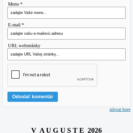
Meno *
E-mail *
URL webstránky
návrat hore
V A U G U S T E 2026