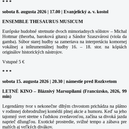
* * *
sobota 8. augusta 2026 | 17.00 | Evanjelický a. v. kostol
ENSEMBLE THESAURUS MUSICUM
Európske hudobné stretnutie dvoch mimoriadnych sólistov – Michal
Hottmar (theorba, baroková gitara) a Sándor Szaszvárosi (viola da
gamba). Súbor starej hudby sa zameriava na interpretáciu komornej
vokálnej a inštrumentálnej hudby 16. – 18. stor. na kópiách
originálov historických nástrojov.
Vstupné 5 €
* * *
sobota 15. augusta 2026 | 20.30 | námestie pred Rozkvetom
LETNÉ KINO – Bláznivý Marsupilami (Francúzsko, 2026, 99
min)
Legendárny tvor s nekonečne dlhým chvostom prichádza na plátno
v rodinnej dobrodružnej komédii plnej akcie a humoru. Keď sa jeho
tajomný svet stretne s ľudskou zvedavosťou, začína sa divoká jazda
naprieč džungľou. Exotické prostredie, svižné tempo a zábava pre
malých aj veľkých divákov.