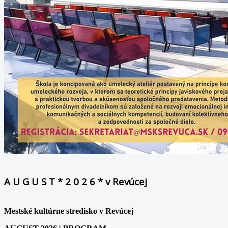
A U G U S T * 2 0 2 6 * v Revúcej
Mestské kultúrne stredisko v Revúcej