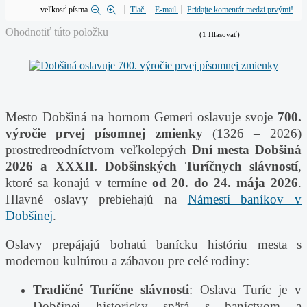
veľkosť písma
Tlač
E-mail
Pridajte komentár medzi prvými!
Ohodnotiť túto položku
(1 Hlasovať)
Mesto Dobšiná na hornom Gemeri oslavuje svoje
700.
výročie prvej písomnej zmienky
(1326 – 2026)
prostredreodníctvom veľkolepých
Dní mesta Dobšiná
2026 a XXXII. Dobšinských Turíčnych slávností
,
ktoré sa konajú v termíne
od 20. do 24. mája 2026
.
Hlavné oslavy prebiehajú na
Námestí baníkov v
Dobšinej
.
Oslavy prepájajú bohatú banícku históriu mesta s
modernou kultúrou a zábavou pre celé rodiny:
Tradičné Turíčne slávnosti
: Oslava Turíc je v
Dobšinej historicky spätá s baníctvom a