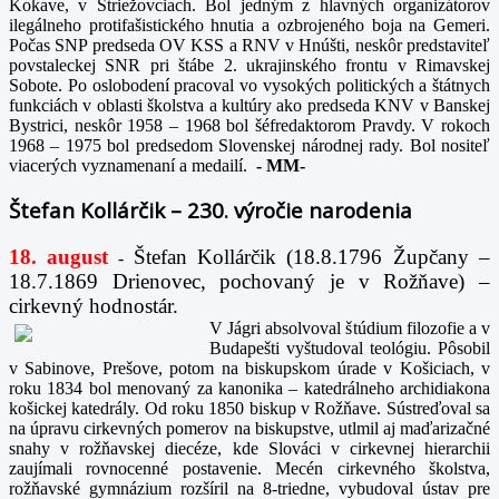
Kokave, v Striežovciach. Bol jedným z hlavných organizátorov
ilegálneho protifašistického hnutia a ozbrojeného boja na Gemeri.
Počas SNP predseda OV KSS a RNV v Hnúšti, neskôr predstaviteľ
povstaleckej SNR pri štábe 2. ukrajinského frontu v Rimavskej
Sobote. Po oslobodení pracoval vo vysokých politických a štátnych
funkciách v oblasti školstva a kultúry ako predseda KNV v Banskej
Bystrici, neskôr 1958 – 1968 bol šéfredaktorom Pravdy. V rokoch
1968 – 1975 bol predsedom Slovenskej národnej rady. Bol nositeľ
viacerých vyznamenaní a medailí.
-
MM-
Štefan Kollárčik – 230. výročie narodenia
18. august
Štefan Kollárčik (18.8.1796 Župčany –
-
18.7.1869 Drienovec, pochovaný je v Rožňave) –
cirkevný hodnostár.
V Jágri absolvoval štúdium filozofie a v
Budapešti vyštudoval teológiu. Pôsobil
v Sabinove, Prešove, potom na biskupskom úrade v Košiciach, v
roku 1834 bol menovaný za kanonika – katedrálneho archidiakona
košickej katedrály. Od roku 1850 biskup v Rožňave. Sústreďoval sa
na úpravu cirkevných pomerov na biskupstve, utlmil aj maďarizačné
snahy v rožňavskej diecéze, kde Slováci v cirkevnej hierarchii
zaujímali rovnocenné postavenie. Mecén cirkevného školstva,
rožňavské gymnázium rozšíril na 8-triedne, vybudoval ústav pre