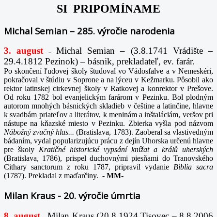
SI PRIPOMÍNAME
Michal Semian – 285. výročie narodenia
3. august
Michal Semian – (3.8.1741 Vrádište –
-
29.4.1812 Pezinok) – básnik, prekladateľ, ev. farár.
Po skončení ľudovej školy študoval vo Vádosfalve a v Nemeskéri,
pokračoval v štúdiu v Soprone a na lýceu v Kežmarku. Pôsobil ako
rektor latinskej cirkevnej školy v Ratkovej a konrektor v Prešove.
Od roku 1782 bol evanjelickým farárom v Pezinku. Bol plodným
autorom mnohých básnických skladieb v češtine a latinčine, hlavne
k svadbám priateľov a literátov, k meninám a inštaláciám, veršov pri
nástupe na kňazské miesto v Pezinku. Zbierka vyšla pod názvom
Nábožný zvučný hlas...
(Bratislava, 1783). Zaoberal sa vlastivedným
bádaním, vydal popularizujúcu prácu z dejín Uhorska určenú hlavne
pre školy
Kratičné historické vypsání knížat a králů uherských
(Bratislava, 1786), prispel duchovnými piesňami do Tranovského
Cithary sanctorum z roku 1787, pripravil vydanie
Biblia sacra
(1787). Prekladal z maďarčiny.
-
MM-
Milan Kraus - 20. výročie úmrtia
8. august
Milan Kraus (20.8.1924 Tisovec – 8.8.2006
-