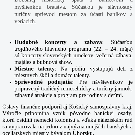
myšlienkou bratstva. Súčasťou je slávnostný
turíčny sprievod mestom za účasti baníkov a
veriacich.
Hudobné koncerty a zábava
: Súčasťou
trojdňového hlavného programu (22. – 24. mája)
sú koncerty slovenských umelcov, večerná zábava,
majáles a bubnová show.
Miestne talenty
: Na pódiu vystupujú deti z
miestnych škôl a domáce talenty.
Sprievodné podujatia
: Pre návštevníkov je
pripravený tradičný remeselnícky a turíčny jarmok,
zábavné atrakcie a program pre rodiny s deťmi.
Oslavy finančne podporil aj Košický samosprávny kraj.
Výročie pripomína vznik pôvodne baníckej osady,
ktorú osídlili nemeckí kolonisti a vďaka náleziskám rúd
sa vypracovala na jedno z najvýznamnejších banských a
oceliarskych miest v bývalom Uhorsku.