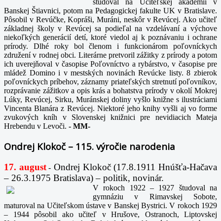
študoval na Učiteľskej akadémii v
Banskej Štiavnici, potom na Pedagogickej fakulte UK v Bratislave.
Pôsobil v Revúčke, Kopráši, Muráni, neskôr v Revúcej. Ako učiteľ
základnej školy v Revúcej sa podieľal na vzdelávaní a výchove
niekoľkých generácií detí, ktoré viedol aj k poznávaniu i ochrane
prírody. Dlhé roky bol členom i funkcionárom poľovníckych
združení v rodnej obci. Literárne pretvoril zážitky z prírody a potom
ich uverejňoval v časopise Poľovníctvo a rybárstvo, v časopise pre
mládež Domino i v mestských novinách Revúcke listy. 8 zbierok
poľovníckych príbehov, záznamy priateľských stretnutí poľovníkov,
rozprávanie zážitkov a opis krás a bohatstva prírody v okolí Mokrej
Lúky, Revúcej, Sirku, Muránskej doliny vyšlo knižne s ilustráciami
Vincenta Blanára z Revúcej. Niektoré jeho knihy vyšli aj vo forme
zvukových kníh v Slovenskej knižnici pre nevidiacich Mateja
Hrebendu v Levoči.
-
MM-
Ondrej Klokoč – 115. výročie narodenia
17. august
Ondrej Klokoč (17.8.1911 Hnúšťa-Hačava
-
– 26.3.1975 Bratislava) – politik, novinár.
V rokoch 1922 – 1927 študoval na
gymnáziu v Rimavskej Sobote,
maturoval na Učiteľskom ústave v Banskej Bystrici. V rokoch 1929
– 1944 pôsobil ako učiteľ v Hrušove, Ostranoch, Liptovskej