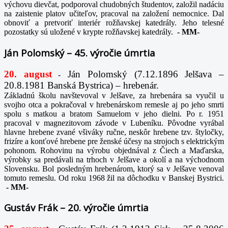
výchovu dievčat, podporoval chudobných študentov, založil nadáciu
na zaistenie platov učiteľov, pracoval na založení nemocnice. Dal
obnoviť a pretvoriť interiér rožňavskej katedrály. Jeho telesné
pozostatky sú uložené v krypte rožňavskej katedrály.
-
MM-
Ján Polomský – 45. výročie úmrtia
20. august
Ján Polomský (7.12.1896 Jelšava –
-
20.8.1981 Banská Bystrica) – hrebenár.
Základnú školu navštevoval v Jelšave, za hrebenára sa vyučil u
svojho otca a pokračoval v hrebenárskom remesle aj po jeho smrti
spolu s matkou a bratom Samuelom v jeho dielni. Po r. 1951
pracoval v magnezitovom závode v Lubeníku. Pôvodne vyrábal
hlavne hrebene zvané všiváky ručne, neskôr hrebene tzv. štyločky,
frizíre a konťové hrebene pre ženské účesy na strojoch s elektrickým
pohonom. Rohovinu na výrobu objednával z Čiech a Maďarska,
výrobky sa predávali na trhoch v Jelšave a okolí a na východnom
Slovensku. Bol posledným hrebenárom, ktorý sa v Jelšave venoval
tomuto remeslu. Od roku 1968 žil na dôchodku v Banskej Bystrici.
-
MM-
Gustáv Frák – 20. výročie úmrtia