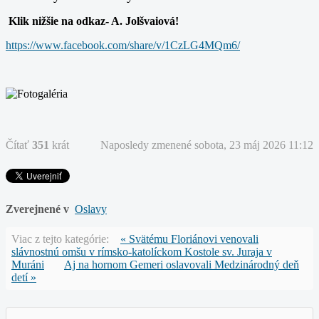
Klik nižšie na odkaz- A. Jolšvaiová!
https://www.facebook.com/share/v/1CzLG4MQm6/
Čítať
351
krát
Naposledy zmenené sobota, 23 máj 2026 11:12
Zverejnené v
Oslavy
Viac z tejto kategórie:
« Svätému Floriánovi venovali
slávnostnú omšu v rímsko-katolíckom Kostole sv. Juraja v
Muráni
Aj na hornom Gemeri oslavovali Medzinárodný deň
detí »