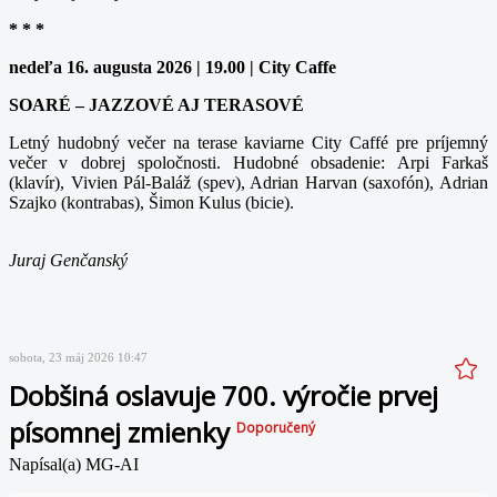
* * *
nedeľa 16. augusta 2026 | 19.00 | City Caffe
SOARÉ – JAZZOVÉ AJ TERASOVÉ
Letný hudobný večer na terase kaviarne City Caffé pre príjemný
večer v dobrej spoločnosti. Hudobné obsadenie: Arpi Farkaš
(klavír), Vivien Pál-Baláž (spev), Adrian Harvan (saxofón), Adrian
Szajko (kontrabas), Šimon Kulus (bicie).
Juraj Genčanský
sobota, 23 máj 2026 10:47
Dobšiná oslavuje 700. výročie prvej
písomnej zmienky
Doporučený
Napísal(a) MG-AI