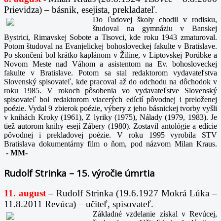
Prievidza) – básnik, esejista, prekladateľ.
Do ľudovej školy chodil v rodisku,
študoval na gymnáziu v Banskej
Bystrici, Rimavskej Sobote a Tisovci, kde roku 1943 zmaturoval.
Potom študoval na Evanjelickej bohosloveckej fakulte v Bratislave.
Po skončení bol krátko kaplánom v Žiline, v Liptovskej Porúbke a
Novom Meste nad Váhom a asistentom na Ev. bohosloveckej
fakulte v Bratislave. Potom sa stal redaktorom vydavateľstva
Slovenský spisovateľ, kde pracoval až do odchodu na dôchodok v
roku 1985. V rokoch pôsobenia vo vydavateľstve Slovenský
spisovateľ bol redaktorom viacerých edícií pôvodnej i preloženej
poézie. Vydal 9 zbierok poézie, výbery z jeho básnickej tvorby vyšli
v knihách Kroky (1961), Z lyriky (1975), Nálady (1979, 1983). Je
tiež autorom knihy esejí Zábery (1980). Zostavil antológie a edície
pôvodnej i prekladovej poézie. V roku 1995 vyrobila STV
Bratislava dokumentárny film o ňom, pod názvom Milan Kraus.
-
MM-
Rudolf Strinka – 15. výročie úmrtia
11. august
– Rudolf Strinka (19.6.1927 Mokrá Lúka –
11.8.2011 Revúca) – učiteľ, spisovateľ.
Základné vzdelanie získal v Revúcej,