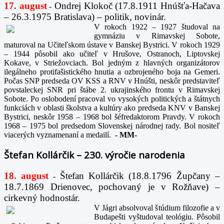
17. august
Ondrej Klokoč (17.8.1911 Hnúšťa-Hačava
-
– 26.3.1975 Bratislava) – politik, novinár.
V rokoch 1922 – 1927 študoval na
gymnáziu v Rimavskej Sobote,
maturoval na Učiteľskom ústave v Banskej Bystrici. V rokoch 1929
– 1944 pôsobil ako učiteľ v Hrušove, Ostranoch, Liptovskej
Kokave, v Striežovciach. Bol jedným z hlavných organizátorov
ilegálneho protifašistického hnutia a ozbrojeného boja na Gemeri.
Počas SNP predseda OV KSS a RNV v Hnúšti, neskôr predstaviteľ
povstaleckej SNR pri štábe 2. ukrajinského frontu v Rimavskej
Sobote. Po oslobodení pracoval vo vysokých politických a štátnych
funkciách v oblasti školstva a kultúry ako predseda KNV v Banskej
Bystrici, neskôr 1958 – 1968 bol šéfredaktorom Pravdy. V rokoch
1968 – 1975 bol predsedom Slovenskej národnej rady. Bol nositeľ
viacerých vyznamenaní a medailí.
-
MM-
Štefan Kollárčik – 230. výročie narodenia
18. august
Štefan Kollárčik (18.8.1796 Župčany –
-
18.7.1869 Drienovec, pochovaný je v Rožňave) –
cirkevný hodnostár.
V Jágri absolvoval štúdium filozofie a v
Budapešti vyštudoval teológiu. Pôsobil