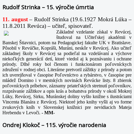
Rudolf Strinka – 15. výročie úmrtia
11. august
– Rudolf Strinka (19.6.1927 Mokrá Lúka –
11.8.2011 Revúca) – učiteľ, spisovateľ.
Základné vzdelanie získal v Revúcej,
študoval na Učiteľskej akadémii v
Banskej Štiavnici, potom na Pedagogickej fakulte UK v Bratislave.
Pôsobil v Revúčke, Kopráši, Muráni, neskôr v Revúcej. Ako učiteľ
základnej školy v Revúcej sa podieľal na vzdelávaní a výchove
niekoľkých generácií detí, ktoré viedol aj k poznávaniu i ochrane
prírody. Dlhé roky bol členom i funkcionárom poľovníckych
združení v rodnej obci. Literárne pretvoril zážitky z prírody a potom
ich uverejňoval v časopise Poľovníctvo a rybárstvo, v časopise pre
mládež Domino i v mestských novinách Revúcke listy. 8 zbierok
poľovníckych príbehov, záznamy priateľských stretnutí poľovníkov,
rozprávanie zážitkov a opis krás a bohatstva prírody v okolí Mokrej
Lúky, Revúcej, Sirku, Muránskej doliny vyšlo knižne s ilustráciami
Vincenta Blanára z Revúcej. Niektoré jeho knihy vyšli aj vo forme
zvukových kníh v Slovenskej knižnici pre nevidiacich Mateja
Hrebendu v Levoči.
-
MM-
Ondrej Klokoč – 115. výročie narodenia