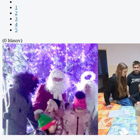
1
2
3
4
5
(0 hlasov)