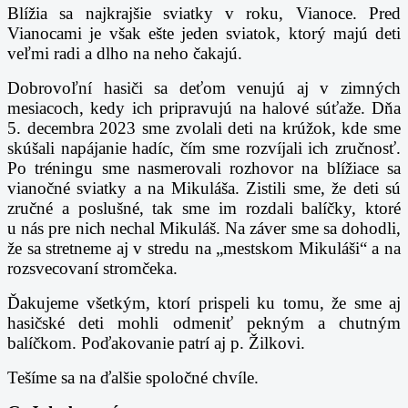
Blížia sa najkrajšie sviatky v roku, Vianoce. Pred
Vianocami je však ešte jeden sviatok, ktorý majú deti
veľmi radi a dlho na neho čakajú.
Dobrovoľní hasiči sa deťom venujú aj v zimných
mesiacoch, kedy ich pripravujú na halové súťaže. Dňa
5. decembra 2023 sme zvolali deti na krúžok, kde sme
skúšali napájanie hadíc, čím sme rozvíjali ich zručnosť.
Po tréningu sme nasmerovali rozhovor na blížiace sa
vianočné sviatky a na Mikuláša. Zistili sme, že deti sú
zručné a poslušné, tak sme im rozdali balíčky, ktoré
u nás pre nich nechal Mikuláš. Na záver sme sa dohodli,
že sa stretneme aj v stredu na „mestskom Mikuláši“ a na
rozsvecovaní stromčeka.
Ďakujeme všetkým, ktorí prispeli ku tomu, že sme aj
hasičské deti mohli odmeniť pekným a chutným
balíčkom. Poďakovanie patrí aj p. Žilkovi.
Tešíme sa na ďalšie spoločné chvíle.