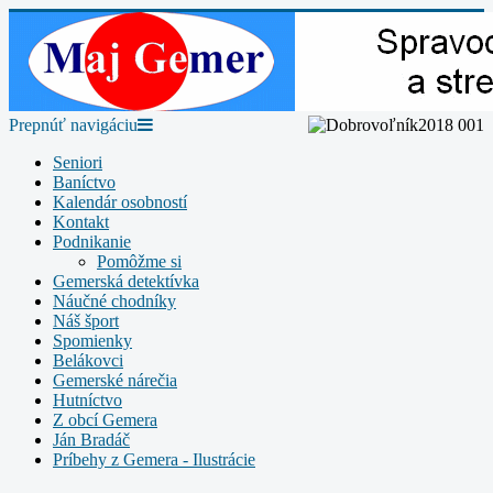
Prepnúť navigáciu
Seniori
Baníctvo
Kalendár osobností
Kontakt
Podnikanie
Pomôžme si
Gemerská detektívka
Náučné chodníky
Náš šport
Spomienky
Belákovci
Gemerské nárečia
Hutníctvo
Z obcí Gemera
Ján Bradáč
Príbehy z Gemera - Ilustrácie