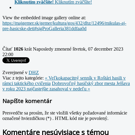
Kliknutím zväčšíte!
Kliknutím zväčšíte!
View the embedded image gallery online at:
https://majgemer.sk/gemer/kultura/gos/432/dhz/12496/mikulas-aj-
pre-hasicske-deti#sigProGalleria381ddfaa0d
Čítať
1026
krát
Naposledy zmenené štvrtok, 07 december 2023
22:00
Zverejnené v
DHZ
Viac z tejto kategórie:
« Veľkokapacitný senník v Roštári hasili v
rámci taktického cvičenia
Dobrovoľný hasičský zbor mesta Jelšava
v roku 2023 najčastejšie zasahoval v nedeľu »
Napíšte komentár
Presvedčte sa prosím, že ste vložili všetky požadované informácie
označené hviezdičkou (*) . HTML kód nie je povolený.
Komentáre nesúvisiace s témou