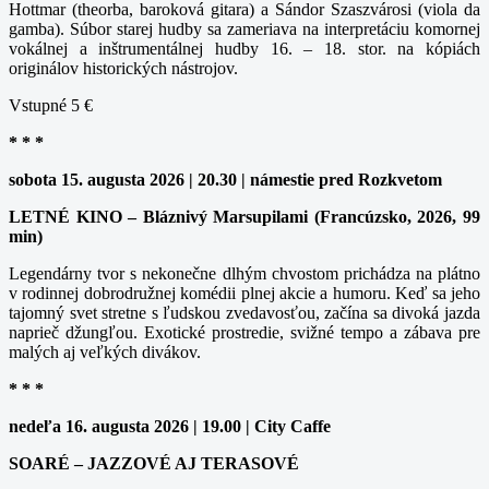
Hottmar (theorba, baroková gitara) a Sándor Szaszvárosi (viola da
gamba). Súbor starej hudby sa zameriava na interpretáciu komornej
vokálnej a inštrumentálnej hudby 16. – 18. stor. na kópiách
originálov historických nástrojov.
Vstupné 5 €
* * *
sobota 15. augusta 2026 | 20.30 | námestie pred Rozkvetom
LETNÉ KINO – Bláznivý Marsupilami (Francúzsko, 2026, 99
min)
Legendárny tvor s nekonečne dlhým chvostom prichádza na plátno
v rodinnej dobrodružnej komédii plnej akcie a humoru. Keď sa jeho
tajomný svet stretne s ľudskou zvedavosťou, začína sa divoká jazda
naprieč džungľou. Exotické prostredie, svižné tempo a zábava pre
malých aj veľkých divákov.
* * *
nedeľa 16. augusta 2026 | 19.00 | City Caffe
SOARÉ – JAZZOVÉ AJ TERASOVÉ