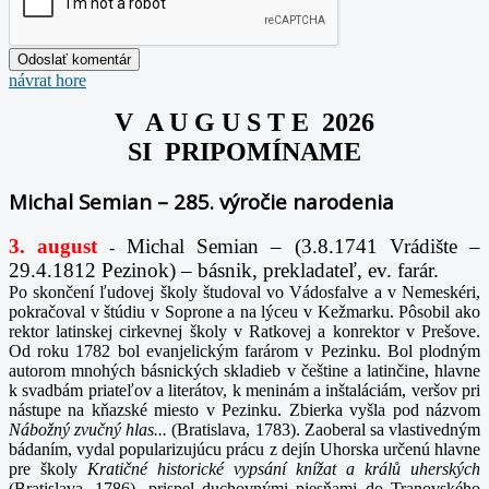
návrat hore
V A U G U S T E 2026
SI PRIPOMÍNAME
Michal Semian – 285. výročie narodenia
3. august
Michal Semian – (3.8.1741 Vrádište –
-
29.4.1812 Pezinok) – básnik, prekladateľ, ev. farár.
Po skončení ľudovej školy študoval vo Vádosfalve a v Nemeskéri,
pokračoval v štúdiu v Soprone a na lýceu v Kežmarku. Pôsobil ako
rektor latinskej cirkevnej školy v Ratkovej a konrektor v Prešove.
Od roku 1782 bol evanjelickým farárom v Pezinku. Bol plodným
autorom mnohých básnických skladieb v češtine a latinčine, hlavne
k svadbám priateľov a literátov, k meninám a inštaláciám, veršov pri
nástupe na kňazské miesto v Pezinku. Zbierka vyšla pod názvom
Nábožný zvučný hlas...
(Bratislava, 1783). Zaoberal sa vlastivedným
bádaním, vydal popularizujúcu prácu z dejín Uhorska určenú hlavne
pre školy
Kratičné historické vypsání knížat a králů uherských
(Bratislava, 1786), prispel duchovnými piesňami do Tranovského