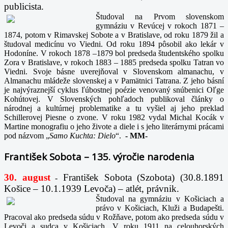
publicista.
Študoval na Prvom slovenskom
gymnáziu v Revúcej v rokoch 1871 –
1874, potom v Rimavskej Sobote a v Bratislave, od roku 1879 žil a
študoval medicínu vo Viedni. Od roku 1894 pôsobil ako lekár v
Hodoníne. V rokoch 1878 –1879 bol predseda študentského spolku
Zora v Bratislave, v rokoch 1883 – 1885 predseda spolku Tatran vo
Viedni. Svoje básne uverejňoval v Slovenskom almanachu, v
Almanachu mládeže slovenskej a v Pamätnici Tatrana. Z jeho básní
je najvýraznejší cyklus ľúbostnej poézie venovaný snúbenici Oľge
Kohútovej. V Slovenských pohľadoch publikoval články o
národnej a kultúrnej problematike a tu vyšiel aj jeho preklad
Schillerovej Piesne o zvone. V roku 1982 vydal Michal Kocák v
Martine monografiu o jeho živote a diele i s jeho literárnymi prácami
pod názvom „
Samo Kuchta: Dielo
“.
-
MM-
František Sobota – 135. výročie narodenia
30. august
František Sobota (Szobota) (30.8.1891
-
Košice – 10.1.1939 Levoča) – atlét, právnik.
Študoval na gymnáziu v Košiciach a
právo v Košiciach, Kluži a Budapešti.
Pracoval ako predseda súdu v Rožňave, potom ako predseda súdu v
Levoči a sudca v Košiciach. V roku 1911 na celouhorských