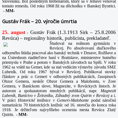
Slovensku. Bol posledným hrebenárom, ktorý sa v Jelšave venoval
tomuto remeslu. Od roku 1968 žil na dôchodku v Banskej Bystrici.
-
MM-
Gustáv Frák – 20. výročie úmrtia
25. august
Gustáv Frák
(1.3.1913 Sirk – 25.8.2006
-
Revúca) – regionálny historik, publicista, prekladateľ.
Študoval na reálnom gymnáziu v
Revúcej. Po absolvovaní diaľkového
odborného štúdia pracoval ako banský technik v Drnave, Rožňave a
na Ústrednom riaditeľstve baní v Bratislave, ministerstve hutného
priemyslu v Prahe a potom v Banských závodoch na Spiši. V roku
1962 sa vrátil na Gemer, kde sa stal vedúcim výstavby závodu SMZ
Lubeník. Od roku 1967 býval v Revúcej. Publikoval stovky
článkov a prác o Gemeri v odborných publikáciách, časopisoch
Obzor Gemera, neskôr Obzor Gemera a Malohontu, v Zore
Gemera, v Baníckom slove, Magnezite, v Revúckych listoch. Je
autorom a spoluautorom mnohých publikácií, napr
. Magnezit
Lubeník, Baníctvo v Železníku, Záhadný zvon Quirin v Revúcej
a i.
V práci
Historické knižnice v Gemeri-Malohonte
podal náročnú
sumarizáciu 70 historických knižníc od 16. storočia do konca roka
1918. Je držiteľom najvyššieho ocenenia mesta Revúca Zlatý
Quirin.
-
MM-