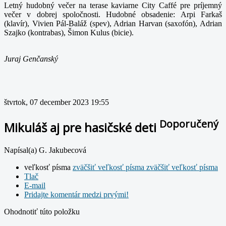
Letný hudobný večer na terase kaviarne City Caffé pre príjemný
večer v dobrej spoločnosti. Hudobné obsadenie: Arpi Farkaš
(klavír), Vivien Pál-Baláž (spev), Adrian Harvan (saxofón), Adrian
Szajko (kontrabas), Šimon Kulus (bicie).
Juraj Genčanský
štvrtok, 07 december 2023 19:55
Doporučený
Mikuláš aj pre hasičské deti
Napísal(a) G. Jakubecová
veľkosť písma
zväčšiť veľkosť písma
zväčšiť veľkosť písma
Tlač
E-mail
Pridajte komentár medzi prvými!
Ohodnotiť túto položku