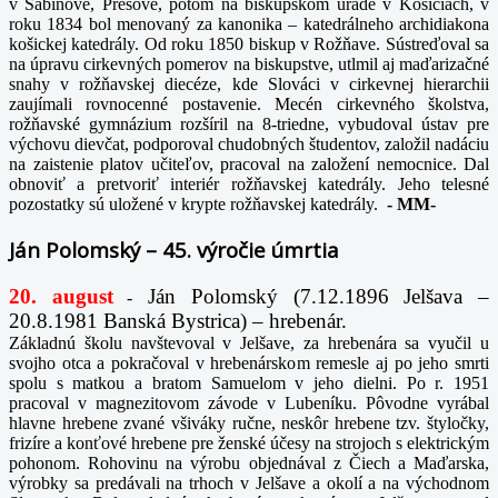
v Sabinove, Prešove, potom na biskupskom úrade v Košiciach, v
roku 1834 bol menovaný za kanonika – katedrálneho archidiakona
košickej katedrály. Od roku 1850 biskup v Rožňave. Sústreďoval sa
na úpravu cirkevných pomerov na biskupstve, utlmil aj maďarizačné
snahy v rožňavskej diecéze, kde Slováci v cirkevnej hierarchii
zaujímali rovnocenné postavenie. Mecén cirkevného školstva,
rožňavské gymnázium rozšíril na 8-triedne, vybudoval ústav pre
výchovu dievčat, podporoval chudobných študentov, založil nadáciu
na zaistenie platov učiteľov, pracoval na založení nemocnice. Dal
obnoviť a pretvoriť interiér rožňavskej katedrály. Jeho telesné
pozostatky sú uložené v krypte rožňavskej katedrály.
-
MM-
Ján Polomský – 45. výročie úmrtia
20. august
Ján Polomský (7.12.1896 Jelšava –
-
20.8.1981 Banská Bystrica) – hrebenár.
Základnú školu navštevoval v Jelšave, za hrebenára sa vyučil u
svojho otca a pokračoval v hrebenárskom remesle aj po jeho smrti
spolu s matkou a bratom Samuelom v jeho dielni. Po r. 1951
pracoval v magnezitovom závode v Lubeníku. Pôvodne vyrábal
hlavne hrebene zvané všiváky ručne, neskôr hrebene tzv. štyločky,
frizíre a konťové hrebene pre ženské účesy na strojoch s elektrickým
pohonom. Rohovinu na výrobu objednával z Čiech a Maďarska,
výrobky sa predávali na trhoch v Jelšave a okolí a na východnom