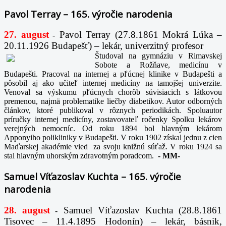
Pavol Terray – 165. výročie narodenia
27. august
Pavol Terray
(27.8.1861 Mokrá Lúka –
-
20.11.1926 Budapešť) – lekár, univerzitný profesor
Študoval na gymnáziu v Rimavskej
Sobote a Rožňave, medicínu v
Budapešti. Pracoval na internej a pľúcnej klinike v Budapešti a
pôsobil aj ako učiteľ internej medicíny na tamojšej univerzite.
Venoval sa výskumu pľúcnych chorôb súvisiacich s látkovou
premenou, najmä problematike liečby diabetikov. Autor odborných
článkov, ktoré publikoval v rôznych periodikách. Spoluautor
príručky internej medicíny, zostavovateľ ročenky Spolku lekárov
verejných nemocníc. Od roku 1894 bol hlavným lekárom
Apponyiho polikliniky v Budapešti. V roku 1902 získal jednu z cien
Maďarskej akadémie vied za svoju knižnú súťaž. V roku 1924 sa
stal hlavným uhorským zdravotným poradcom.
-
MM-
Samuel Víťazoslav Kuchta – 165. výročie
narodenia
28. august
Samuel Víťazoslav Kuchta (28.8.1861
-
Tisovec – 11.4.1895 Hodonín) – lekár, básnik,