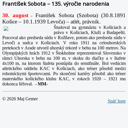
František Sobota – 135. výročie narodenia
30. august
František Sobota (Szobota) (30.8.1891
-
Košice – 10.1.1939 Levoča) – atlét, právnik.
Študoval na gymnáziu v Košiciach a
právo v Košiciach, Kluži a Budapešti.
Pracoval ako predseda súdu v Rožňave, potom ako predseda súdu v
Levoči a sudca v Košiciach. V roku 1911 na celouhorských
pretekoch v Arade utvoril uhorský rekord v behu na 100 metrov. Na
Olympijských hrách 1912 v Štokholme reprezentoval Slovensko v
rámci Uhorska v behu na 100 m, v skoku do diaľky a v štafete
4x100 m, na ktorom štafeta postúpila do semifinále. Bol vedúcim
atletického oddielu KAC v Košiciach, ako tréner pôsobil medzi
robotníckymi športovcami. Po skončení kariéry pôsobil ako tréner
materského košického klubu KAC, v rokoch 1920 – 1921 mu
dokonca šéfoval.
-
MM-
© 2026 Maj Gemer
Späť hore