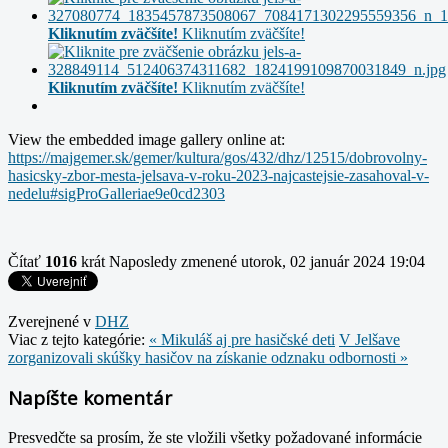
Kliknutím zväčšíte!
Kliknutím zväčšíte!
Kliknutím zväčšíte!
Kliknutím zväčšíte!
View the embedded image gallery online at:
https://majgemer.sk/gemer/kultura/gos/432/dhz/12515/dobrovolny-
hasicsky-zbor-mesta-jelsava-v-roku-2023-najcastejsie-zasahoval-v-
nedelu#sigProGalleriae9e0cd2303
Čítať
1016
krát
Naposledy zmenené utorok, 02 január 2024 19:04
Zverejnené v
DHZ
Viac z tejto kategórie:
« Mikuláš aj pre hasičské deti
V Jelšave
zorganizovali skúšky hasičov na získanie odznaku odbornosti »
Napíšte komentár
Presvedčte sa prosím, že ste vložili všetky požadované informácie