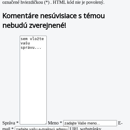
označené hviezdičkou (*) . HTML kód nie je povolený.
Komentáre nesúvisiace s témou
nebudú zverejnené!
Správa *
Meno *
E-
mail *
URL webstránky