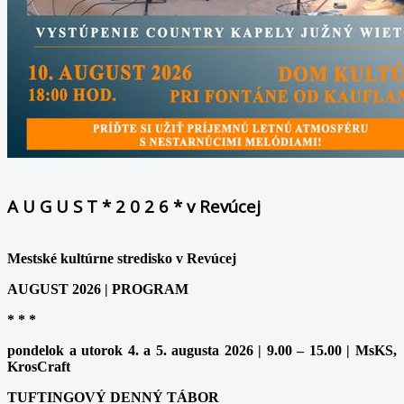
A U G U S T * 2 0 2 6 * v Revúcej
Mestské kultúrne stredisko v Revúcej
AUGUST 2026 | PROGRAM
* * *
pondelok a utorok 4. a 5. augusta 2026 | 9.00 – 15.00 | MsKS,
KrosCraft
TUFTINGOVÝ DENNÝ TÁBOR