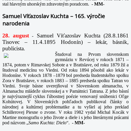
stal hlavným uhorským zdravotným poradcom.
-
MM-
Samuel Víťazoslav Kuchta – 165. výročie
narodenia
28. august
Samuel Víťazoslav Kuchta (28.8.1861
-
Tisovec – 11.4.1895 Hodonín) – lekár, básnik,
publicista.
Študoval na Prvom slovenskom
gymnáziu v Revúcej v rokoch 1871 –
1874, potom v Rimavskej Sobote a v Bratislave, od roku 1879 žil a
študoval medicínu vo Viedni. Od roku 1894 pôsobil ako lekár v
Hodoníne. V rokoch 1878 –1879 bol predseda študentského spolku
Zora v Bratislave, v rokoch 1883 – 1885 predseda spolku Tatran vo
Viedni. Svoje básne uverejňoval v Slovenskom almanachu, v
Almanachu mládeže slovenskej a v Pamätnici Tatrana. Z jeho básní
je najvýraznejší cyklus ľúbostnej poézie venovaný snúbenici Oľge
Kohútovej. V Slovenských pohľadoch publikoval články o
národnej a kultúrnej problematike a tu vyšiel aj jeho preklad
Schillerovej Piesne o zvone. V roku 1982 vydal Michal Kocák v
Martine monografiu o jeho živote a diele i s jeho literárnymi prácami
pod názvom „
Samo Kuchta: Dielo
“.
-
MM-