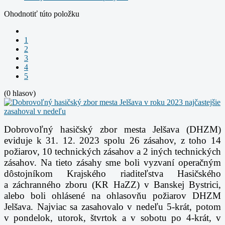
Ohodnotiť túto položku
1
2
3
4
5
(0 hlasov)
Dobrovoľný hasičský zbor mesta Jelšava (DHZM)
eviduje k 31. 12. 2023 spolu 26 zásahov, z toho 14
požiarov, 10 technických zásahov a 2 iných technických
zásahov. Na tieto zásahy sme boli vyzvaní operačným
dôstojníkom Krajského riaditeľstva Hasičského
a záchranného zboru (KR HaZZ) v Banskej Bystrici,
alebo boli ohlásené na ohlasovňu požiarov DHZM
Jelšava.
Najviac sa zasahovalo v nedeľu 5-krát, potom
v pondelok, utorok, štvrtok a v sobotu po 4-krát, v