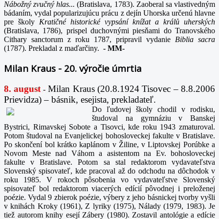
Nábožný zvučný hlas...
(Bratislava, 1783). Zaoberal sa vlastivedným
bádaním, vydal popularizujúcu prácu z dejín Uhorska určenú hlavne
pre školy
Kratičné historické vypsání knížat a králů uherských
(Bratislava, 1786), prispel duchovnými piesňami do Tranovského
Cithary sanctorum z roku 1787, pripravil vydanie
Biblia sacra
(1787). Prekladal z maďarčiny.
-
MM-
Milan Kraus - 20. výročie úmrtia
8. august
Milan Kraus (20.8.1924 Tisovec – 8.8.2006
-
Prievidza) – básnik, esejista, prekladateľ.
Do ľudovej školy chodil v rodisku,
študoval na gymnáziu v Banskej
Bystrici, Rimavskej Sobote a Tisovci, kde roku 1943 zmaturoval.
Potom študoval na Evanjelickej bohosloveckej fakulte v Bratislave.
Po skončení bol krátko kaplánom v Žiline, v Liptovskej Porúbke a
Novom Meste nad Váhom a asistentom na Ev. bohosloveckej
fakulte v Bratislave. Potom sa stal redaktorom vydavateľstva
Slovenský spisovateľ, kde pracoval až do odchodu na dôchodok v
roku 1985. V rokoch pôsobenia vo vydavateľstve Slovenský
spisovateľ bol redaktorom viacerých edícií pôvodnej i preloženej
poézie. Vydal 9 zbierok poézie, výbery z jeho básnickej tvorby vyšli
v knihách Kroky (1961), Z lyriky (1975), Nálady (1979, 1983). Je
tiež autorom knihy esejí Zábery (1980). Zostavil antológie a edície