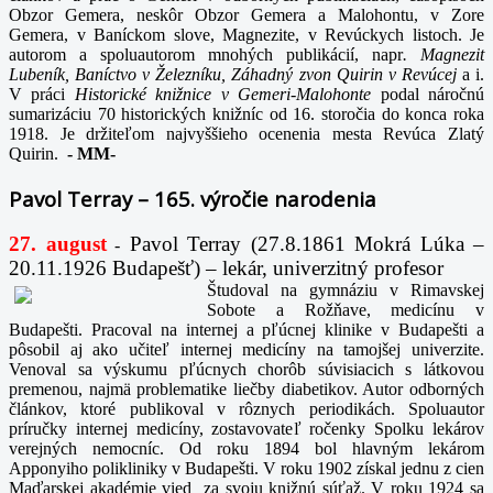
Obzor Gemera, neskôr Obzor Gemera a Malohontu, v Zore
Gemera, v Baníckom slove, Magnezite, v Revúckych listoch. Je
autorom a spoluautorom mnohých publikácií, napr
. Magnezit
Lubeník, Baníctvo v Železníku, Záhadný zvon Quirin v Revúcej
a i.
V práci
Historické knižnice v Gemeri-Malohonte
podal náročnú
sumarizáciu 70 historických knižníc od 16. storočia do konca roka
1918. Je držiteľom najvyššieho ocenenia mesta Revúca Zlatý
Quirin.
-
MM-
Pavol Terray – 165. výročie narodenia
27. august
Pavol Terray
(27.8.1861 Mokrá Lúka –
-
20.11.1926 Budapešť) – lekár, univerzitný profesor
Študoval na gymnáziu v Rimavskej
Sobote a Rožňave, medicínu v
Budapešti. Pracoval na internej a pľúcnej klinike v Budapešti a
pôsobil aj ako učiteľ internej medicíny na tamojšej univerzite.
Venoval sa výskumu pľúcnych chorôb súvisiacich s látkovou
premenou, najmä problematike liečby diabetikov. Autor odborných
článkov, ktoré publikoval v rôznych periodikách. Spoluautor
príručky internej medicíny, zostavovateľ ročenky Spolku lekárov
verejných nemocníc. Od roku 1894 bol hlavným lekárom
Apponyiho polikliniky v Budapešti. V roku 1902 získal jednu z cien
Maďarskej akadémie vied za svoju knižnú súťaž. V roku 1924 sa