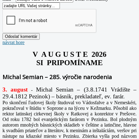
návrat hore
V A U G U S T E 2026
SI PRIPOMÍNAME
Michal Semian – 285. výročie narodenia
3. august
Michal Semian – (3.8.1741 Vrádište –
-
29.4.1812 Pezinok) – básnik, prekladateľ, ev. farár.
Po skončení ľudovej školy študoval vo Vádosfalve a v Nemeskéri,
pokračoval v štúdiu v Soprone a na lýceu v Kežmarku. Pôsobil ako
rektor latinskej cirkevnej školy v Ratkovej a konrektor v Prešove.
Od roku 1782 bol evanjelickým farárom v Pezinku. Bol plodným
autorom mnohých básnických skladieb v češtine a latinčine, hlavne
k svadbám priateľov a literátov, k meninám a inštaláciám, veršov pri
nástupe na kňazské miesto v Pezinku. Zbierka vyšla pod názvom