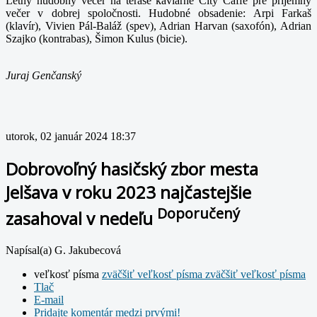
Letný hudobný večer na terase kaviarne City Caffé pre príjemný
večer v dobrej spoločnosti. Hudobné obsadenie: Arpi Farkaš
(klavír), Vivien Pál-Baláž (spev), Adrian Harvan (saxofón), Adrian
Szajko (kontrabas), Šimon Kulus (bicie).
Juraj Genčanský
utorok, 02 január 2024 18:37
Dobrovoľný hasičský zbor mesta
Jelšava v roku 2023 najčastejšie
Doporučený
zasahoval v nedeľu
Napísal(a) G. Jakubecová
veľkosť písma
zväčšiť veľkosť písma
zväčšiť veľkosť písma
Tlač
E-mail
Pridajte komentár medzi prvými!