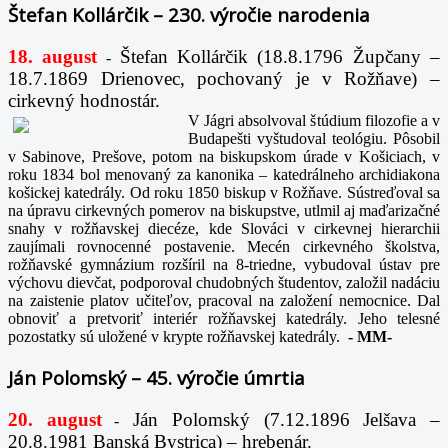
Štefan Kollárčik – 230. výročie narodenia
18. august
Štefan Kollárčik (18.8.1796 Župčany –
-
18.7.1869 Drienovec, pochovaný je v Rožňave) –
cirkevný hodnostár.
V Jágri absolvoval štúdium filozofie a v
Budapešti vyštudoval teológiu. Pôsobil
v Sabinove, Prešove, potom na biskupskom úrade v Košiciach, v
roku 1834 bol menovaný za kanonika – katedrálneho archidiakona
košickej katedrály. Od roku 1850 biskup v Rožňave. Sústreďoval sa
na úpravu cirkevných pomerov na biskupstve, utlmil aj maďarizačné
snahy v rožňavskej diecéze, kde Slováci v cirkevnej hierarchii
zaujímali rovnocenné postavenie. Mecén cirkevného školstva,
rožňavské gymnázium rozšíril na 8-triedne, vybudoval ústav pre
výchovu dievčat, podporoval chudobných študentov, založil nadáciu
na zaistenie platov učiteľov, pracoval na založení nemocnice. Dal
obnoviť a pretvoriť interiér rožňavskej katedrály. Jeho telesné
pozostatky sú uložené v krypte rožňavskej katedrály.
-
MM-
Ján Polomský – 45. výročie úmrtia
20. august
Ján Polomský (7.12.1896 Jelšava –
-
20.8.1981 Banská Bystrica) – hrebenár.