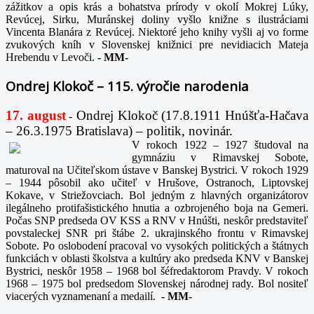
zážitkov a opis krás a bohatstva prírody v okolí Mokrej Lúky,
Revúcej, Sirku, Muránskej doliny vyšlo knižne s ilustráciami
Vincenta Blanára z Revúcej. Niektoré jeho knihy vyšli aj vo forme
zvukových kníh v Slovenskej knižnici pre nevidiacich Mateja
Hrebendu v Levoči.
-
MM-
Ondrej Klokoč – 115. výročie narodenia
17. august
Ondrej Klokoč (17.8.1911 Hnúšťa-Hačava
-
– 26.3.1975 Bratislava) – politik, novinár.
V rokoch 1922 – 1927 študoval na
gymnáziu v Rimavskej Sobote,
maturoval na Učiteľskom ústave v Banskej Bystrici. V rokoch 1929
– 1944 pôsobil ako učiteľ v Hrušove, Ostranoch, Liptovskej
Kokave, v Striežovciach. Bol jedným z hlavných organizátorov
ilegálneho protifašistického hnutia a ozbrojeného boja na Gemeri.
Počas SNP predseda OV KSS a RNV v Hnúšti, neskôr predstaviteľ
povstaleckej SNR pri štábe 2. ukrajinského frontu v Rimavskej
Sobote. Po oslobodení pracoval vo vysokých politických a štátnych
funkciách v oblasti školstva a kultúry ako predseda KNV v Banskej
Bystrici, neskôr 1958 – 1968 bol šéfredaktorom Pravdy. V rokoch
1968 – 1975 bol predsedom Slovenskej národnej rady. Bol nositeľ
viacerých vyznamenaní a medailí.
-
MM-