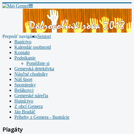
Prepnúť navigáciu
Seniori
Baníctvo
Kalendár osobností
Kontakt
Podnikanie
Pomôžme si
Gemerská detektívka
Náučné chodníky
Náš šport
Spomienky
Belákovci
Gemerské nárečia
Hutníctvo
Z obcí Gemera
Ján Bradáč
Príbehy z Gemera - Ilustrácie
Plagáty