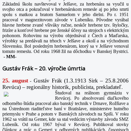
Základnú školu navštevoval v Jelšave, za hrebenára sa vyučil u
svojho otca a pokračoval v hrebenárskom remesle aj po jeho smrti
spolu s matkou a bratom Samuelom v jeho dielni. Po r. 1951
pracoval v magnezitovom závode v Lubeníku. Pôvodne vyrábal
hlavne hrebene zvané všiváky ručne, neskôr hrebene tzv. štyločky,
frizíre a konťové hrebene pre ženské účesy na strojoch s elektrickým
pohonom. Rohovinu na výrobu objednával z Čiech a Maďarska,
výrobky sa predávali na trhoch v Jelšave a okolí a na východnom
Slovensku. Bol posledným hrebenárom, ktorý sa v Jelšave venoval
tomuto remeslu. Od roku 1968 žil na dôchodku v Banskej Bystrici.
-
MM-
Gustáv Frák – 20. výročie úmrtia
25. august
Gustáv Frák
(1.3.1913 Sirk – 25.8.2006
-
Revúca) – regionálny historik, publicista, prekladateľ.
Študoval na reálnom gymnáziu v
Revúcej. Po absolvovaní diaľkového
odborného štúdia pracoval ako banský technik v Drnave, Rožňave a
na Ústrednom riaditeľstve baní v Bratislave, ministerstve hutného
priemyslu v Prahe a potom v Banských závodoch na Spiši. V roku
1962 sa vrátil na Gemer, kde sa stal vedúcim výstavby závodu SMZ
Lubeník. Od roku 1967 býval v Revúcej. Publikoval stovky
článkov a prác o Gemeri v odborných publikáciách, časopisoch