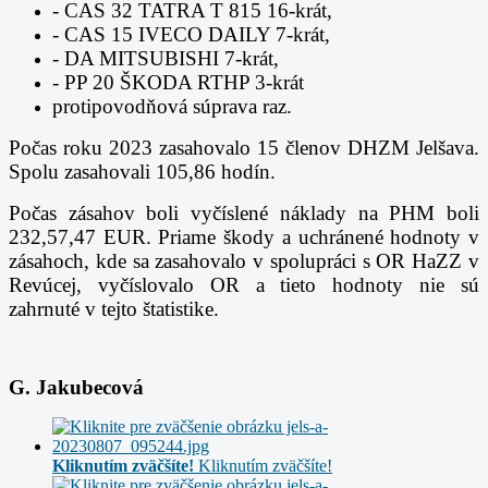
- CAS 32 TATRA T 815 16-krát,
- CAS 15 IVECO DAILY 7-krát,
- DA MITSUBISHI 7-krát,
- PP 20 ŠKODA RTHP 3-krát
protipovodňová súprava raz.
Počas roku 2023 zasahovalo 15 členov DHZM Jelšava.
Spolu zasahovali 105,86 hodín.
Počas zásahov boli vyčíslené náklady na PHM boli
232,57,47 EUR. Priame škody a uchránené hodnoty v
zásahoch, kde sa zasahovalo v spolupráci s OR HaZZ v
Revúcej, vyčíslovalo OR a tieto hodnoty nie sú
zahrnuté v tejto štatistike.
G. Jakubecová
Kliknutím zväčšíte!
Kliknutím zväčšíte!