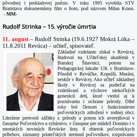
pôvodnej i prekladovej poézie. V roku 1995 vyrobila STV
Bratislava dokumentárny film o ňom, pod názvom Milan Kraus.
-
MM-
Rudolf Strinka – 15. výročie úmrtia
11. august
– Rudolf Strinka (19.6.1927 Mokrá Lúka –
11.8.2011 Revúca) – učiteľ, spisovateľ.
Základné vzdelanie získal v Revúcej,
študoval na Učiteľskej akadémii v
Banskej Štiavnici, potom na
Pedagogickej fakulte UK v Bratislave.
Pôsobil v Revúčke, Kopráši, Muráni,
neskôr v Revúcej. Ako učiteľ základnej
školy v Revúcej sa podieľal na
vzdelávaní a výchove niekoľkých
generácií detí, ktoré viedol aj k
poznávaniu i ochrane prírody. Dlhé
roky bol členom i funkcionárom
poľovníckych združení v rodnej obci.
Literárne pretvoril zážitky z prírody a potom ich uverejňoval v
časopise Poľovníctvo a rybárstvo, v časopise pre mládež Domino i v
mestských novinách Revúcke listy. 8 zbierok poľovníckych
príbehov, záznamy priateľských stretnutí poľovníkov, rozprávanie