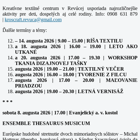
Kreatívne textilné centrum v Revúcej usporiada najrozličnejšie
aktivity pre deti, dospelých aj celé rodiny. Info: 0908 631 879
|
kroscraft.revuca@gmail.com
Ďalšie termíny a témy:
– 14. augusta 2026 | 9.00 – 15.00 | RÍŠA TEXTILU
a 18. augusta 2026 | 16.00 – 19.00 | LETO AKO
UTKANÉ
a 20. augusta 2026 | 17.00 – 19.30 | WORKSHOP
TKANIA DIZAJNOVEJ TAŠKY
augusta 2026 | 19.00 – 21.00 | TEXTILNÝ VEČER
augusta 2026 | 16.00 – 18.00 | TVORENIE Z FILCU
augusta 2026 | 17.00 – 20.00 | MAĽOVANIE
PRIADZOU
augusta 2026 | 19.00 – 20.30 | LETNÁ VERNISÁŽ
* * *
sobota 8. augusta 2026 | 17.00 | Evanjelický a. v. kostol
ENSEMBLE THESAURUS MUSICUM
Európske hudobné stretnutie dvoch mimoriadnych sólistov – Michal
Hottmar (theorba, baroková gitara) a Sándor Szaszvárosi (viola da