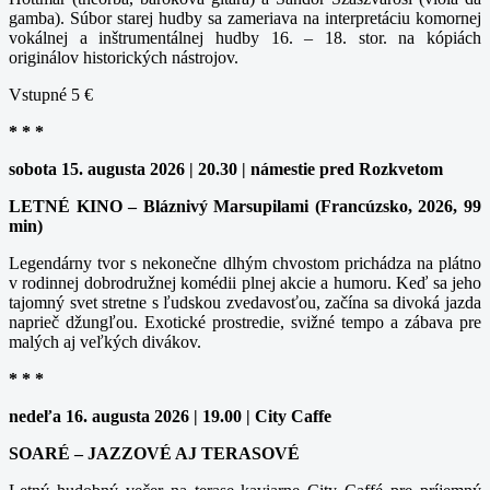
gamba). Súbor starej hudby sa zameriava na interpretáciu komornej
vokálnej a inštrumentálnej hudby 16. – 18. stor. na kópiách
originálov historických nástrojov.
Vstupné 5 €
* * *
sobota 15. augusta 2026 | 20.30 | námestie pred Rozkvetom
LETNÉ KINO – Bláznivý Marsupilami (Francúzsko, 2026, 99
min)
Legendárny tvor s nekonečne dlhým chvostom prichádza na plátno
v rodinnej dobrodružnej komédii plnej akcie a humoru. Keď sa jeho
tajomný svet stretne s ľudskou zvedavosťou, začína sa divoká jazda
naprieč džungľou. Exotické prostredie, svižné tempo a zábava pre
malých aj veľkých divákov.
* * *
nedeľa 16. augusta 2026 | 19.00 | City Caffe
SOARÉ – JAZZOVÉ AJ TERASOVÉ