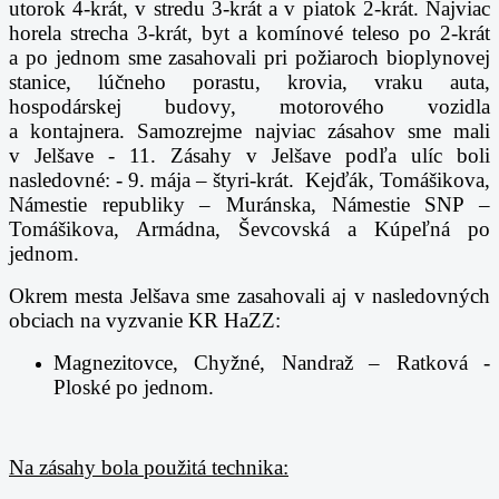
utorok 4-krát, v stredu 3-krát a v piatok 2-krát.
Najviac
horela strecha 3-krát, byt a komínové teleso po 2-krát
a po jednom sme zasahovali pri požiaroch bioplynovej
stanice, lúčneho porastu, krovia, vraku auta,
hospodárskej budovy, motorového vozidla
a kontajnera.
Samozrejme najviac zásahov sme mali
v Jelšave - 11. Zásahy v Jelšave podľa ulíc boli
nasledovné:
- 9. mája – štyri-krát.
Kejďák, Tomášikova,
Námestie republiky – Muránska, Námestie SNP –
Tomášikova, Armádna, Ševcovská a Kúpeľná po
jednom.
Okrem mesta Jelšava sme zasahovali aj v nasledovných
obciach na vyzvanie KR HaZZ:
Magnezitovce, Chyžné, Nandraž – Ratková -
Ploské po jednom.
Na zásahy bola použitá technika: