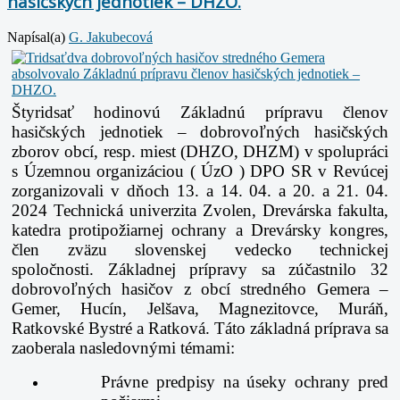
hasičských jednotiek – DHZO.
Napísal(a)
G. Jakubecová
Štyridsať hodinovú Základnú prípravu členov
hasičských jednotiek – dobrovoľných hasičských
zborov obcí, resp. miest (DHZO, DHZM)
v spolupráci
s Územnou organizáciou ( ÚzO ) DPO SR v Revúcej
zorganizovali v dňoch 13. a 14. 04. a 20. a 21. 04.
2024
Technická univerzita Zvolen, Drevárska fakulta,
katedra protipožiarnej ochrany a Drevársky kongres,
člen zväzu slovenskej vedecko technickej
spoločnosti.
Základnej prípravy sa zúčastnilo 32
dobrovoľných hasičov z obcí stredného Gemera –
Gemer, Hucín, Jelšava, Magnezitovce, Muráň,
Ratkovské Bystré a Ratková.
Táto základná príprava sa
zaoberala nasledovnými témami:
Právne predpisy na úseky ochrany pred