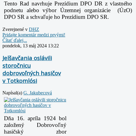
Tento Rad navrhuje Prezídium DPO DR z vlastného
podnetu alebo výbor Územnej organizácie (ÚzO)
DPO SR a schvaľuje ho Prezídium DPO SR.
Zverejnené v
DHZ
Pridajte komentár medzi prvými!
Čítať ďalej...
pondelok, 13 máj 2024 13:22
Jelšavčania oslávili
storočnicu
dobrovoľných hasičov
v Totkomlósi
Napísal(a)
G. Jakubecová
Dňa 16. apríla 1924 bol
založený Dobrovoľný
hasičský zbor