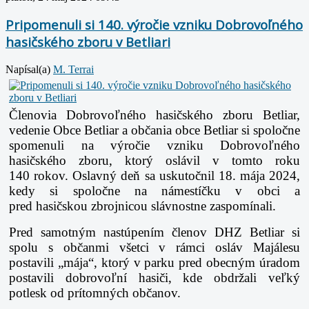
Pripomenuli si 140. výročie vzniku Dobrovoľného
hasičského zboru v Betliari
Napísal(a)
M. Terrai
Členovia Dobrovoľného hasičského zboru Betliar,
vedenie Obce Betliar a občania obce Betliar si spoločne
spomenuli na výročie vzniku Dobrovoľného
hasičského zboru, ktorý oslávil v tomto roku
140
rokov. Oslavný deň sa uskutočnil 18. mája 2024,
kedy si spoločne na námestíčku v obci a
pred
hasičskou zbrojnicou slávnostne zaspomínali.
Pred samotným nastúpením členov DHZ Betliar si
spolu s občanmi všetci v rámci osláv
Majálesu
postavili „mája“, ktorý v parku pred obecným úradom
postavili dobrovoľní hasiči,
kde obdržali veľký
potlesk od prítomných občanov.