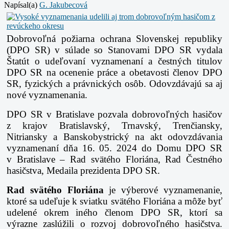
Napísal(a)
G. Jakubecová
Dobrovoľná požiarna ochrana Slovenskej republiky
(DPO SR) v súlade so Stanovami DPO SR vydala
Štatút o udeľovaní vyznamenaní a čestných titulov
DPO SR na ocenenie práce a obetavosti členov DPO
SR, fyzických a právnických osôb. Odovzdávajú sa aj
nové vyznamenania.
DPO SR v Bratislave pozvala dobrovoľných hasičov
z krajov Bratislavský, Trnavský, Trenčiansky,
Nitriansky a Banskobystrický na akt odovzdávania
vyznamenaní dňa 16. 05. 2024 do Domu DPO SR
v Bratislave – Rad svätého Floriána, Rad Čestného
hasičstva, Medaila prezidenta DPO SR.
Rad svätého Floriána
je výberové vyznamenanie,
ktoré sa udeľuje k sviatku svätého Floriána a môže byť
udelené okrem iného členom DPO SR, ktorí sa
výrazne zaslúžili o rozvoj dobrovoľného hasičstva.