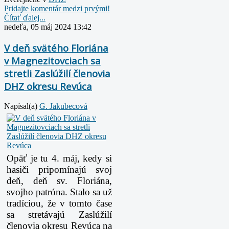
Pridajte komentár medzi prvými!
Čítať ďalej...
nedeľa, 05 máj 2024 13:42
V deň svätého Floriána
v Magnezitovciach sa
stretli Zaslúžilí členovia
DHZ okresu Revúca
Napísal(a)
G. Jakubecová
Opäť je tu 4. máj, kedy si
hasiči pripomínajú svoj
deň, deň sv. Floriána,
svojho patróna. Stalo sa už
tradíciou, že v tomto čase
sa stretávajú Zaslúžilí
členovia okresu Revúca na