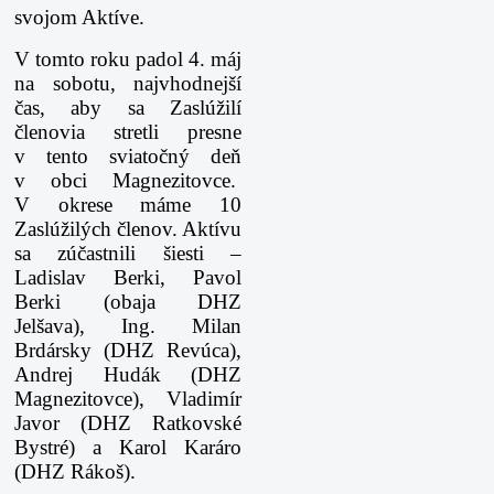
svojom Aktíve.
V tomto roku padol 4. máj
na sobotu, najvhodnejší
čas, aby sa Zaslúžilí
členovia stretli presne
v tento sviatočný deň
v obci Magnezitovce.
V okrese máme 10
Zaslúžilých členov. Aktívu
sa zúčastnili šiesti –
Ladislav Berki, Pavol
Berki (obaja DHZ
Jelšava), Ing. Milan
Brdársky (DHZ Revúca),
Andrej Hudák (DHZ
Magnezitovce), Vladimír
Javor (DHZ Ratkovské
Bystré) a Karol Karáro
(DHZ Rákoš).