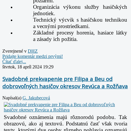
požiarmi.
Organizácia výkonu služby hasičských
jednotiek.
Technický výcvik s hasičskou technikou
a vecnými prostriedkami.
Základné procesy horenia, hasiace látky
a zásady ich požitia.
Zverejnené v
DHZ
Pridajte komentár medzi prvými!
Čítať ďalej...
štvrtok, 18 apríl 2024 19:29
Svadobné prekvapenie pre Filipa a Beu od
dobrovoľných hasičov okresov Revúca a Rožňava
Napísal(a)
G. Jakubecová
Svadobné oznámenia majú rôznorodú podobu. Tak
obrazovú, ako aj textovú. Podstatnú časť však tvoria
texty, ktorými dve osoby rôzneho pohlavia oznamujú