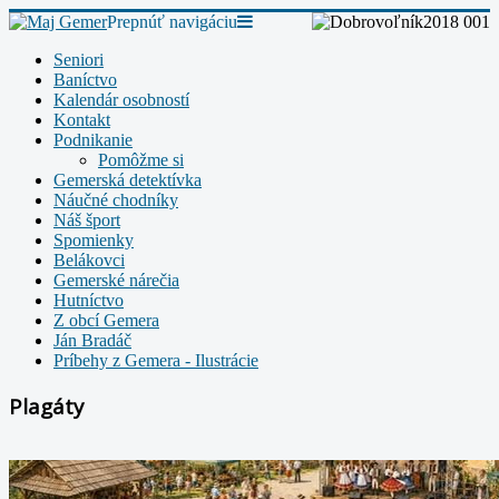
Prepnúť navigáciu
Seniori
Baníctvo
Kalendár osobností
Kontakt
Podnikanie
Pomôžme si
Gemerská detektívka
Náučné chodníky
Náš šport
Spomienky
Belákovci
Gemerské nárečia
Hutníctvo
Z obcí Gemera
Ján Bradáč
Príbehy z Gemera - Ilustrácie
Plagáty