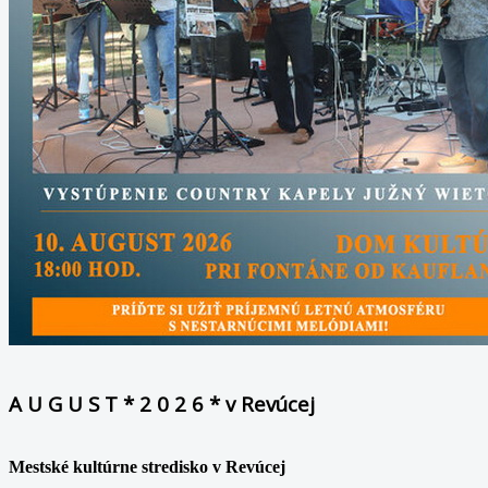
A U G U S T * 2 0 2 6 * v Revúcej
Mestské kultúrne stredisko v Revúcej