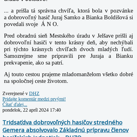
... a prišla tá správna chvíľa, ktorá bola v pozvánke
a dobrovoľný hasič Juraj Samko a Bianka
Boldišová si
povedali svoje Á N O.
Pred obradnú sieň Mestského úradu v Jelšave prišli aj
dobrovoľní hasiči v tento krásny deň,
aby nechýbali
pri týchto krásnych chvíľach dvoch mladých ľudí.
Samozrejme sme pripravili
pre Juraja a Bianku
prekvapenie, ako sa patrí.
Aj touto cestou prajeme mladomanželom všetko dobré
na spoločnej ceste životom.
Zverejnené v
DHZ
Pridajte komentár medzi prvými!
Čítať ďalej...
pondelok, 22 apríl 2024 17:40
Tridsaťdva dobrovoľných hasičov stredného
Gemera absolvovalo Základnú prípravu členov