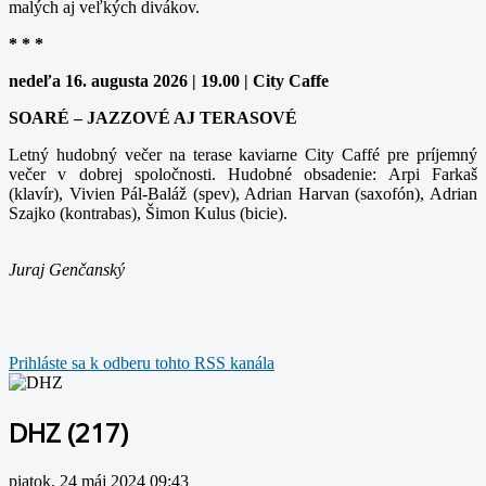
malých aj veľkých divákov.
* * *
nedeľa 16. augusta 2026 | 19.00 | City Caffe
SOARÉ – JAZZOVÉ AJ TERASOVÉ
Letný hudobný večer na terase kaviarne City Caffé pre príjemný
večer v dobrej spoločnosti. Hudobné obsadenie: Arpi Farkaš
(klavír), Vivien Pál-Baláž (spev), Adrian Harvan (saxofón), Adrian
Szajko (kontrabas), Šimon Kulus (bicie).
Juraj Genčanský
Prihláste sa k odberu tohto RSS kanála
DHZ (217)
piatok, 24 máj 2024 09:43