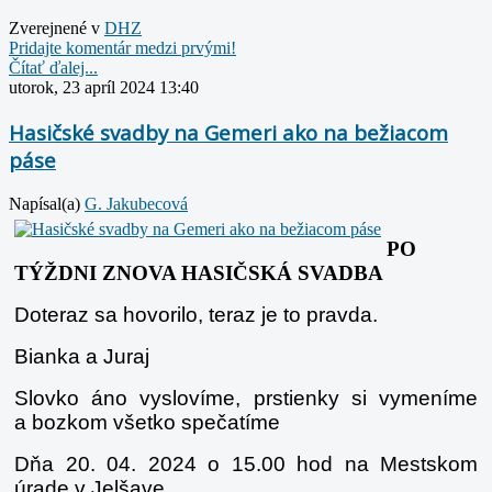
Zverejnené v
DHZ
Pridajte komentár medzi prvými!
Čítať ďalej...
utorok, 23 apríl 2024 13:40
Hasičské svadby na Gemeri ako na bežiacom
páse
Napísal(a)
G. Jakubecová
PO
TÝŽDNI ZNOVA HASIČSKÁ SVADBA
Doteraz sa hovorilo, teraz je to pravda.
Bianka a Juraj
Slovko áno vyslovíme, prstienky si vymeníme
a bozkom všetko spečatíme
Dňa 20. 04. 2024 o 15.00 hod na Mestskom
úrade v Jelšave.