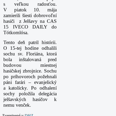
s veľkou radosťou.
V piatok 10. mája
zamierili šiesti dobrovoľní
hasiči z Jelšavy na CAS
15 IVECO DAILY do
Tótkomlósa.
Tento deň patril histórii.
O 15-tej hodine odhalili
sochu sv. Floriána, ktorá
bola inštalovaná pred
budovou miestnej
hasičskej zbrojnice. Sochu
po príhovoroch požehnali
páni farári –
evanjelický
a katolícky. Po odhalení
sochy položila delegácia
jelšavských hasičov k
nemu venček.
Zverejnené v
DHZ