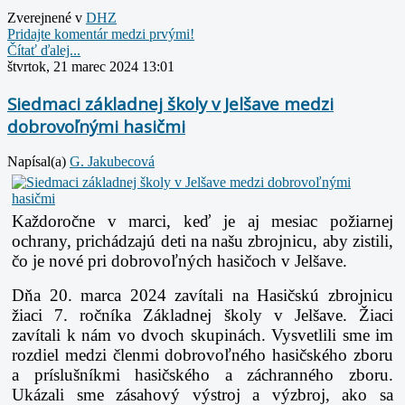
Zverejnené v
DHZ
Pridajte komentár medzi prvými!
Čítať ďalej...
štvrtok, 21 marec 2024 13:01
Siedmaci základnej školy v Jelšave medzi
dobrovoľnými hasičmi
Napísal(a)
G. Jakubecová
Každoročne v marci, keď je aj mesiac požiarnej
ochrany, prichádzajú deti na našu
zbrojnicu, aby zistili,
čo je nové pri dobrovoľných hasičoch v Jelšave.
Dňa 20. marca 2024 zavítali na Hasičskú zbrojnicu
žiaci 7. ročníka Základnej školy
v Jelšave.
Žiaci
zavítali k nám vo dvoch skupinách.
Vysvetlili sme im
rozdiel medzi členmi dobrovoľného hasičského zboru
a príslušníkmi
hasičského a záchranného zboru.
Ukázali sme zásahový výstroj a výzbroj, ako sa