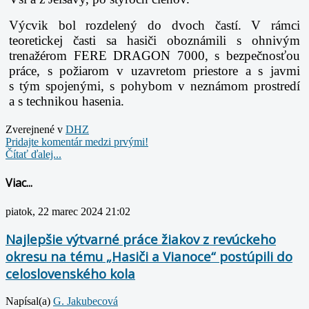
Výcvik bol rozdelený do dvoch častí. V rámci
teoretickej časti sa hasiči oboznámili
s ohnivým
trenažérom FERE DRAGON 7000, s bezpečnosťou
práce, s požiarom v uzavretom
priestore a s javmi
s tým spojenými, s pohybom v neznámom prostredí
a s technikou hasenia.
Zverejnené v
DHZ
Pridajte komentár medzi prvými!
Čítať ďalej...
Viac...
piatok, 22 marec 2024 21:02
Najlepšie výtvarné práce žiakov z revúckeho
okresu na tému „Hasiči a Vianoce“ postúpili do
celoslovenského kola
Napísal(a)
G. Jakubecová