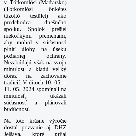
v Tótkomlósi (Maďarsko)
(Tótkomlósi önkétes
tűzoltó testület) ako
predchodca dnešného
spolku. Spolok prešiel
niekoľkými premenami,
aby mohol v súčasnosti
plniť úlohy na úseku
požiarnej ochrany.
Nezabúdajú však na svoju
minulosť a kladú veľký
dôraz na zachovanie
tradícií. V dňoch 10. 05. –
11. 05. 2024 spomínali na
minulosť, ukázali
súčasnosť a plánovali
budúcnosť.
Na toto krásne výročie
dostal pozvanie aj DHZ
Jelšava, ktoré prijal