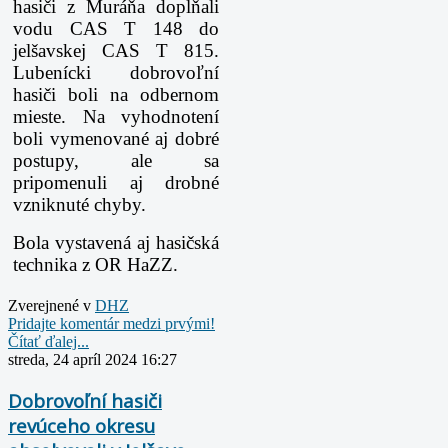
hasiči z Muráňa dopĺňali
vodu CAS T 148 do
jelšavskej CAS T 815.
Lubenícki dobrovoľní
hasiči boli na odbernom
mieste. Na vyhodnotení
boli vymenované aj dobré
postupy, ale sa
pripomenuli aj drobné
vzniknuté chyby.
Bola vystavená aj hasičská
technika z OR HaZZ.
Zverejnené v
DHZ
Pridajte komentár medzi prvými!
Čítať ďalej...
streda, 24 apríl 2024 16:27
Dobrovoľní hasiči
revúceho okresu