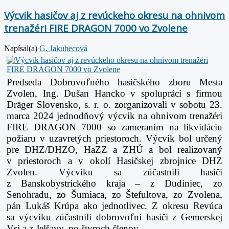
Výcvik hasičov aj z revúckeho okresu na ohnivom
trenažéri FIRE DRAGON 7000 vo Zvolene
Napísal(a)
G. Jakubecová
Predseda Dobrovoľného hasičského zboru Mesta
Zvolen, Ing. Dušan Hancko v spolupráci s firmou
Dräger Slovensko, s. r.
o. zorganizovali v sobotu 23.
marca 2024 jednodňový výcvik na ohnivom trenažéri
FIRE
DRAGON 7000 so zameraním na likvidáciu
požiaru v uzavretých priestoroch. Výcvik bol
určený
pre DHZ/DHZO, HaZZ a ZHÚ a bol realizovaný
v priestoroch a v okolí Hasičskej
zbrojnice DHZ
Zvolen.
Výcviku sa zúčastnili hasiči
z Banskobystrického kraja – z Dudiniec, zo
Senohradu, zo
Šumiaca, zo Štefultova, zo Zvolena,
pán Lukáš Krúpa ako jednotlivec. Z okresu Revúca
sa
výcviku zúčastnili dobrovoľní hasiči z Gemerskej
Vsi a z Jelšavy, po štyroch členov.