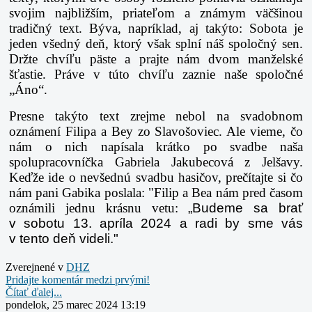
svojim najbližším, priateľom a známym väčšinou
tradičný text. Býva, napríklad, aj takýto: Sobota je
jeden všedný deň, ktorý však splní náš spoločný sen.
Držte chvíľu päste a prajte nám dvom manželské
šťastie. Práve v túto chvíľu zaznie naše spoločné
„Áno“.
Presne takýto text zrejme nebol na svadobnom
oznámení Filipa a Bey zo Slavošoviec. Ale vieme, čo
nám o nich napísala krátko po svadbe naša
spolupracovníčka Gabriela Jakubecová z Jelšavy.
Keďže ide o nevšednú svadbu hasičov, prečítajte si čo
nám pani Gabika poslala: "Filip a Bea nám pred časom
oznámili jednu krásnu vetu:
„Budeme sa brať
v sobotu 13. apríla 2024 a radi by sme vás
v tento deň videli."
Zverejnené v
DHZ
Pridajte komentár medzi prvými!
Čítať ďalej...
pondelok, 25 marec 2024 13:19