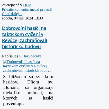
Zverejnené v
DHZ
Pridajte komentár medzi prvými!
Čítať ďalej...
sobota, 04 máj 2024 13:33
Dobrovoľní hasiči na
taktickom cvičení v
Revúcej zachraňovali
historickú budovu
Napísal(a)
G. Jakubecová
S blížiacim sa sviatkom
hasičov, Dňom sv.
Floriána, sa organizuje
niekoľko podujatí, na
ktorých sa hasiči
prezentujú.