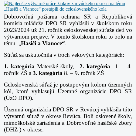
Dobrovoľná požiarna ochrana SR a Republiková
komisia mládeže DPO SR vyhlásili v školskom roku
2023/2024 už 21. ročník celoslovenskej súťaže detí vo
výtvarnom prejave. V tomto školskom roku to bolo na
tému „
Hasiči a Vianoce“
.
Súťaž sa uskutočnila v troch vekových kategóriách:
1. kategória
Materské školy,
2. kategória
1. – 4.
ročník ZŠ a
3. kategória
8. – 9. ročník ZŠ
Celoslovenská súťaž je postupovým kolom územných
kôl, ktoré vyhlasujú Územné organizácie DPO SR
(ÚzO DPO).
Územná organizácia DPO SR v Revúcej vyhlásila túto
výtvarnú súťaž v okrese Revúca. Boli oslovené školy,
mimoškolské zariadenia a Dobrovoľné hasičské zbory
(DHZ ) v okrese.