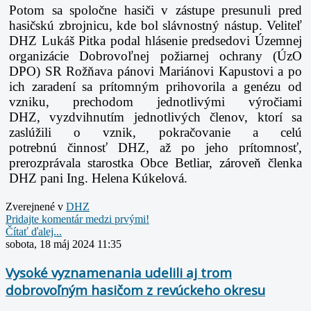
Potom sa spoločne hasiči v zástupe presunuli pred
hasičskú zbrojnicu, kde bol slávnostný
nástup. Veliteľ
DHZ Lukáš Pitka podal hlásenie predsedovi Územnej
organizácie Dobrovoľnej
požiarnej ochrany (ÚzO
DPO) SR Rožňava pánovi Mariánovi Kapustovi a po
ich zaradení sa
prítomným prihovorila a genézu od
vzniku, prechodom jednotlivými výročiami
DHZ,
vyzdvihnutím jednotlivých členov, ktorí sa
zaslúžili o vznik, pokračovanie a celú
potrebnú
činnosť DHZ, až po jeho prítomnosť,
prerozprávala starostka Obce Betliar, zároveň členka
DHZ
pani Ing. Helena Kúkelová.
Zverejnené v
DHZ
Pridajte komentár medzi prvými!
Čítať ďalej...
sobota, 18 máj 2024 11:35
Vysoké vyznamenania udelili aj trom
dobrovoľným hasičom z revúckeho okresu