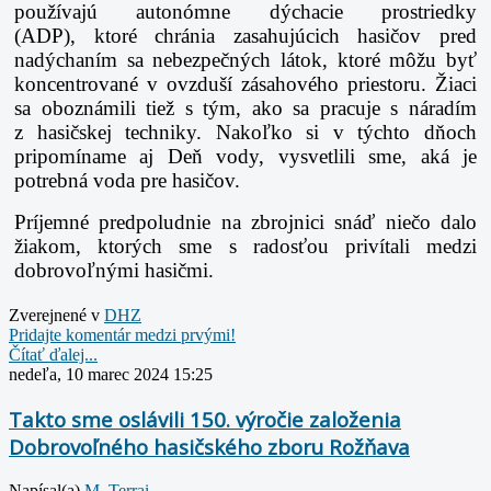
používajú autonómne dýchacie prostriedky
(ADP), ktoré chránia zasahujúcich hasičov pred
nadýchaním sa nebezpečných látok, ktoré môžu byť
koncentrované v ovzduší zásahového priestoru. Žiaci
sa oboznámili tiež s tým, ako sa pracuje s náradím
z hasičskej techniky. Nakoľko si v týchto dňoch
pripomíname aj Deň vody, vysvetlili sme, aká je
potrebná voda pre hasičov.
Príjemné predpoludnie na zbrojnici snáď niečo dalo
žiakom, ktorých sme s radosťou
privítali medzi
dobrovoľnými hasičmi.
Zverejnené v
DHZ
Pridajte komentár medzi prvými!
Čítať ďalej...
nedeľa, 10 marec 2024 15:25
Takto sme oslávili 150. výročie založenia
Dobrovoľného hasičského zboru Rožňava
Napísal(a)
M. Terrai