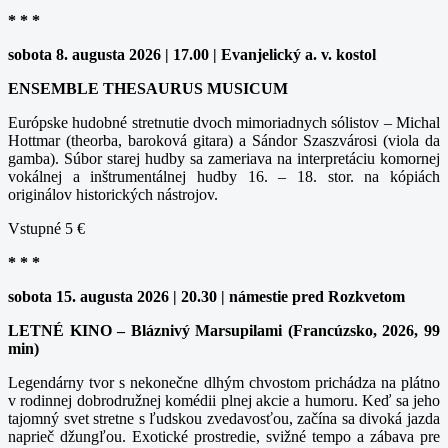
* * *
sobota 8. augusta 2026 | 17.00 | Evanjelický a. v. kostol
ENSEMBLE THESAURUS MUSICUM
Európske hudobné stretnutie dvoch mimoriadnych sólistov – Michal
Hottmar (theorba, baroková gitara) a Sándor Szaszvárosi (viola da
gamba). Súbor starej hudby sa zameriava na interpretáciu komornej
vokálnej a inštrumentálnej hudby 16. – 18. stor. na kópiách
originálov historických nástrojov.
Vstupné 5 €
* * *
sobota 15. augusta 2026 | 20.30 | námestie pred Rozkvetom
LETNÉ KINO – Bláznivý Marsupilami (Francúzsko, 2026, 99
min)
Legendárny tvor s nekonečne dlhým chvostom prichádza na plátno
v rodinnej dobrodružnej komédii plnej akcie a humoru. Keď sa jeho
tajomný svet stretne s ľudskou zvedavosťou, začína sa divoká jazda
naprieč džungľou. Exotické prostredie, svižné tempo a zábava pre