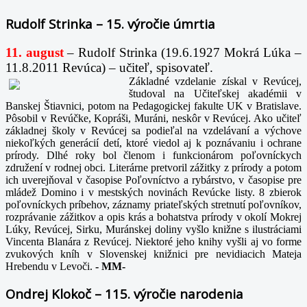
Rudolf Strinka – 15. výročie úmrtia
11. august
– Rudolf Strinka (19.6.1927 Mokrá Lúka –
11.8.2011 Revúca) – učiteľ, spisovateľ.
Základné vzdelanie získal v Revúcej,
študoval na Učiteľskej akadémii v
Banskej Štiavnici, potom na Pedagogickej fakulte UK v Bratislave.
Pôsobil v Revúčke, Kopráši, Muráni, neskôr v Revúcej. Ako učiteľ
základnej školy v Revúcej sa podieľal na vzdelávaní a výchove
niekoľkých generácií detí, ktoré viedol aj k poznávaniu i ochrane
prírody. Dlhé roky bol členom i funkcionárom poľovníckych
združení v rodnej obci. Literárne pretvoril zážitky z prírody a potom
ich uverejňoval v časopise Poľovníctvo a rybárstvo, v časopise pre
mládež Domino i v mestských novinách Revúcke listy. 8 zbierok
poľovníckych príbehov, záznamy priateľských stretnutí poľovníkov,
rozprávanie zážitkov a opis krás a bohatstva prírody v okolí Mokrej
Lúky, Revúcej, Sirku, Muránskej doliny vyšlo knižne s ilustráciami
Vincenta Blanára z Revúcej. Niektoré jeho knihy vyšli aj vo forme
zvukových kníh v Slovenskej knižnici pre nevidiacich Mateja
Hrebendu v Levoči.
-
MM-
Ondrej Klokoč – 115. výročie narodenia