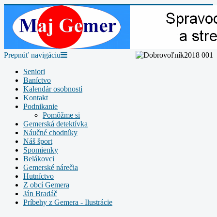
Prepnúť navigáciu
Seniori
Baníctvo
Kalendár osobností
Kontakt
Podnikanie
Pomôžme si
Gemerská detektívka
Náučné chodníky
Náš šport
Spomienky
Belákovci
Gemerské nárečia
Hutníctvo
Z obcí Gemera
Ján Bradáč
Príbehy z Gemera - Ilustrácie