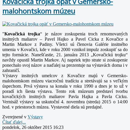
Kovačická trojka opäť v Gemersko-
malohontskom múzeu
"
Kovačická trojka
“ je názov zoskupenia troch renomovaných
insitných maliarov – Pavel Hajko a Pavel Cicka z Kovačice a
Martin Markov z Padiny. Všetci sú členovia Galérie insitného
umenia v Kovačici, kde v roku 2000 vznikol impulz zoskupiť sa do
tejto formácie. Nanešťastie, 21. januára 2013 „Kovačickú trojku“
navždy opustil Martin Markov. Aj napriek tejto strate si zoskupenie
ponechalo svoj názov a naďalej sa prezentuje na výstavách doma i v
zahraničí.
Výstavy insitných umelcov z Kovačice majú v Gemersko-
malohontskom múzeu viacročnú tradíciu a stretávajú sa s veľkým
úspechom. Prvá výstava sa konala v roku 1990 a dnes je to už v
poradí ich šiesta výstava. Tento rok múzeum predstaví tvorbu
kovačických insitných maliarov Pavla Hajka a Pavla Cicku.
Vernisáž výstavy sa uskutoční 4. novembra (streda) 2015 o 14:00
hod. v priestoroch múzea. Vystavené diela sú predajné.
Zverejnené v
Výstavy
Čítať ďalej...
pondelok, 26 október 2015 16:23