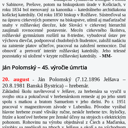
v Sabinove, Prešove, potom na biskupskom úrade v Košiciach, v
roku 1834 bol menovaný za kanonika – katedrálneho archidiakona
košickej katedrály. Od roku 1850 biskup v Rožňave. Sústreďoval sa
na úpravu cirkevných pomerov na biskupstve, utlmil aj maďarizačné
snahy v rožňavskej diecéze, kde Slováci v cirkevnej hierarchii
zaujímali rovnocenné postavenie. Mecén cirkevného školstva,
rožňavské gymnázium rozšíril na 8-triedne, vybudoval ústav pre
výchovu dievčat, podporoval chudobných študentov, založil nadáciu
na zaistenie platov učiteľov, pracoval na založení nemocnice. Dal
obnoviť a pretvoriť interiér rožňavskej katedrály. Jeho telesné
pozostatky sú uložené v krypte rožňavskej katedrály.
-
MM-
Ján Polomský – 45. výročie úmrtia
20. august
Ján Polomský (7.12.1896 Jelšava –
-
20.8.1981 Banská Bystrica) – hrebenár.
Základnú školu navštevoval v Jelšave, za hrebenára sa vyučil u
svojho otca a pokračoval v hrebenárskom remesle aj po jeho smrti
spolu s matkou a bratom Samuelom v jeho dielni. Po r. 1951
pracoval v magnezitovom závode v Lubeníku. Pôvodne vyrábal
hlavne hrebene zvané všiváky ručne, neskôr hrebene tzv. štyločky,
frizíre a konťové hrebene pre ženské účesy na strojoch s elektrickým
pohonom. Rohovinu na výrobu objednával z Čiech a Maďarska,
výrobky sa predávali na trhoch v Jelšave a okolí a na východnom