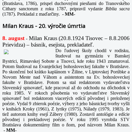
(Bratislava, 1786), prispel duchovnými piesňami do Tranovského
Cithary sanctorum z roku 1787, pripravil vydanie
Biblia sacra
(1787). Prekladal z maďarčiny.
-
MM-
Milan Kraus - 20. výročie úmrtia
8. august
Milan Kraus (20.8.1924 Tisovec – 8.8.2006
-
Prievidza) – básnik, esejista, prekladateľ.
Do ľudovej školy chodil v rodisku,
študoval na gymnáziu v Banskej
Bystrici, Rimavskej Sobote a Tisovci, kde roku 1943 zmaturoval.
Potom študoval na Evanjelickej bohosloveckej fakulte v Bratislave.
Po skončení bol krátko kaplánom v Žiline, v Liptovskej Porúbke a
Novom Meste nad Váhom a asistentom na Ev. bohosloveckej
fakulte v Bratislave. Potom sa stal redaktorom vydavateľstva
Slovenský spisovateľ, kde pracoval až do odchodu na dôchodok v
roku 1985. V rokoch pôsobenia vo vydavateľstve Slovenský
spisovateľ bol redaktorom viacerých edícií pôvodnej i preloženej
poézie. Vydal 9 zbierok poézie, výbery z jeho básnickej tvorby vyšli
v knihách Kroky (1961), Z lyriky (1975), Nálady (1979, 1983). Je
tiež autorom knihy esejí Zábery (1980). Zostavil antológie a edície
pôvodnej i prekladovej poézie. V roku 1995 vyrobila STV
Bratislava dokumentárny film o ňom, pod názvom Milan Kraus.
-
MM-