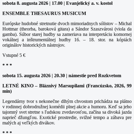
sobota 8. augusta 2026 | 17.00 | Evanjelický a. v. kostol
ENSEMBLE THESAURUS MUSICUM
Európske hudobné stretnutie dvoch mimoriadnych sólistov – Michal
Hottmar (theorba, baroková gitara) a Sándor Szaszvárosi (viola da
gamba). Súbor starej hudby sa zameriava na interpretáciu komornej
vokálnej a inštrumentálnej hudby 16. – 18. stor. na kópiách
originálov historických nástrojov.
Vstupné 5 €
* * *
sobota 15. augusta 2026 | 20.30 | námestie pred Rozkvetom
LETNÉ KINO – Bláznivý Marsupilami (Francúzsko, 2026, 99
min)
Legendárny tvor s nekonečne dlhým chvostom prichádza na plátno
v rodinnej dobrodružnej komédii plnej akcie a humoru. Keď sa jeho
tajomný svet stretne s ľudskou zvedavosťou, začína sa divoká jazda
naprieč džungľou. Exotické prostredie, svižné tempo a zábava pre
malých aj veľkých divákov.
* * *