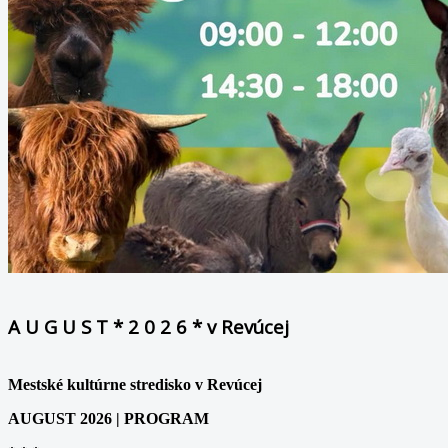
A U G U S T * 2 0 2 6 * v Revúcej
Mestské kultúrne stredisko v Revúcej
AUGUST 2026 | PROGRAM