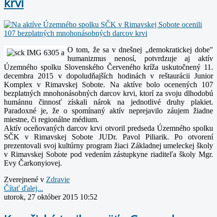
krvi
O tom, že sa v dnešnej „demokratickej dobe"
humanizmus nenosí, potvrdzuje aj aktív
Územného spolku Slovenského Červeného kríža uskutočnený 11.
decembra 2015 v dopoludňajších hodinách v reštaurácii Junior
Komplex v Rimavskej Sobote. Na aktíve bolo ocenených 107
bezplatných mnohonásobných darcov krvi, ktorí za svoju dlhodobú
humánnu činnosť získali nárok na jednotlivé druhy plakiet.
Paradoxné je, že o spomínaný aktív neprejavilo záujem žiadne
miestne, či regionálne médium.
Aktív oceňovaných darcov krvi otvoril predseda Územného spolku
SČK v Rimavskej Sobote JUDr. Pavol Piliarik.
Po otvorení
prezentovali svoj kultúrny program žiaci Základnej umeleckej školy
v Rimavskej Sobote pod vedením zástupkyne riaditeľa školy Mgr.
Evy Čarkonyiovej.
Zverejnené v
Zdravie
Čítať ďalej...
utorok, 27 október 2015 10:52