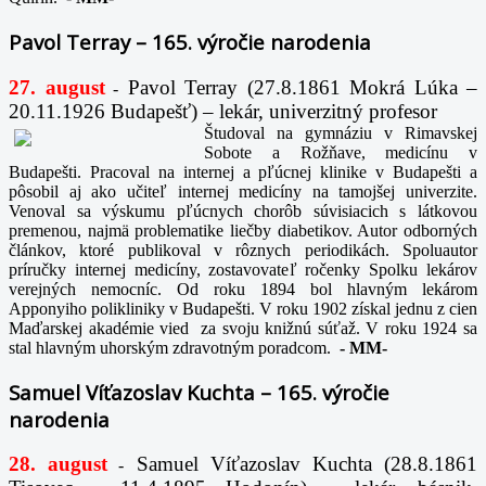
Pavol Terray – 165. výročie narodenia
27. august
Pavol Terray
(27.8.1861 Mokrá Lúka –
-
20.11.1926 Budapešť) – lekár, univerzitný profesor
Študoval na gymnáziu v Rimavskej
Sobote a Rožňave, medicínu v
Budapešti. Pracoval na internej a pľúcnej klinike v Budapešti a
pôsobil aj ako učiteľ internej medicíny na tamojšej univerzite.
Venoval sa výskumu pľúcnych chorôb súvisiacich s látkovou
premenou, najmä problematike liečby diabetikov. Autor odborných
článkov, ktoré publikoval v rôznych periodikách. Spoluautor
príručky internej medicíny, zostavovateľ ročenky Spolku lekárov
verejných nemocníc. Od roku 1894 bol hlavným lekárom
Apponyiho polikliniky v Budapešti. V roku 1902 získal jednu z cien
Maďarskej akadémie vied za svoju knižnú súťaž. V roku 1924 sa
stal hlavným uhorským zdravotným poradcom.
-
MM-
Samuel Víťazoslav Kuchta – 165. výročie
narodenia
28. august
Samuel Víťazoslav Kuchta (28.8.1861
-