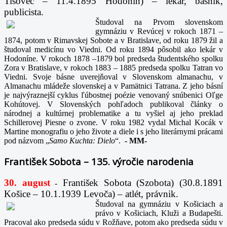
Tisovec – 11.4.1895 Hodonín) – lekár, básnik,
publicista.
Študoval na Prvom slovenskom
gymnáziu v Revúcej v rokoch 1871 –
1874, potom v Rimavskej Sobote a v Bratislave, od roku 1879 žil a
študoval medicínu vo Viedni. Od roku 1894 pôsobil ako lekár v
Hodoníne. V rokoch 1878 –1879 bol predseda študentského spolku
Zora v Bratislave, v rokoch 1883 – 1885 predseda spolku Tatran vo
Viedni. Svoje básne uverejňoval v Slovenskom almanachu, v
Almanachu mládeže slovenskej a v Pamätnici Tatrana. Z jeho básní
je najvýraznejší cyklus ľúbostnej poézie venovaný snúbenici Oľge
Kohútovej. V Slovenských pohľadoch publikoval články o
národnej a kultúrnej problematike a tu vyšiel aj jeho preklad
Schillerovej Piesne o zvone. V roku 1982 vydal Michal Kocák v
Martine monografiu o jeho živote a diele i s jeho literárnymi prácami
pod názvom „
Samo Kuchta: Dielo
“.
-
MM-
František Sobota – 135. výročie narodenia
30. august
František Sobota (Szobota) (30.8.1891
-
Košice – 10.1.1939 Levoča) – atlét, právnik.
Študoval na gymnáziu v Košiciach a
právo v Košiciach, Kluži a Budapešti.
Pracoval ako predseda súdu v Rožňave, potom ako predseda súdu v