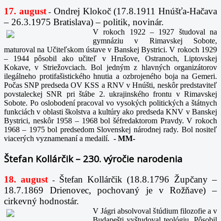
17. august
Ondrej Klokoč (17.8.1911 Hnúšťa-Hačava
-
– 26.3.1975 Bratislava) – politik, novinár.
V rokoch 1922 – 1927 študoval na
gymnáziu v Rimavskej Sobote,
maturoval na Učiteľskom ústave v Banskej Bystrici. V rokoch 1929
– 1944 pôsobil ako učiteľ v Hrušove, Ostranoch, Liptovskej
Kokave, v Striežovciach. Bol jedným z hlavných organizátorov
ilegálneho protifašistického hnutia a ozbrojeného boja na Gemeri.
Počas SNP predseda OV KSS a RNV v Hnúšti, neskôr predstaviteľ
povstaleckej SNR pri štábe 2. ukrajinského frontu v Rimavskej
Sobote. Po oslobodení pracoval vo vysokých politických a štátnych
funkciách v oblasti školstva a kultúry ako predseda KNV v Banskej
Bystrici, neskôr 1958 – 1968 bol šéfredaktorom Pravdy. V rokoch
1968 – 1975 bol predsedom Slovenskej národnej rady. Bol nositeľ
viacerých vyznamenaní a medailí.
-
MM-
Štefan Kollárčik – 230. výročie narodenia
18. august
Štefan Kollárčik (18.8.1796 Župčany –
-
18.7.1869 Drienovec, pochovaný je v Rožňave) –
cirkevný hodnostár.
V Jágri absolvoval štúdium filozofie a v
Budapešti vyštudoval teológiu. Pôsobil