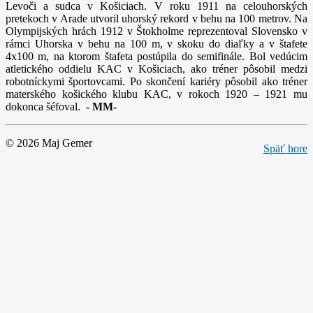
Levoči a sudca v Košiciach. V roku 1911 na celouhorských
pretekoch v Arade utvoril uhorský rekord v behu na 100 metrov. Na
Olympijských hrách 1912 v Štokholme reprezentoval Slovensko v
rámci Uhorska v behu na 100 m, v skoku do diaľky a v štafete
4x100 m, na ktorom štafeta postúpila do semifinále. Bol vedúcim
atletického oddielu KAC v Košiciach, ako tréner pôsobil medzi
robotníckymi športovcami. Po skončení kariéry pôsobil ako tréner
materského košického klubu KAC, v rokoch 1920 – 1921 mu
dokonca šéfoval.
-
MM-
© 2026 Maj Gemer
Späť hore