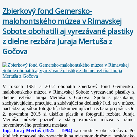
Zbierkový fond Gemersko-
malohontského múzea v Rimavskej
Sobote obohatili aj vyrezávané plastiky
z dielne rezbára Juraja Mertuša z
Gočova
V rokoch 1981 a 2012 obohatili zbierkový fond Gemersko-
malohontského múzea v Rimavskej Sobote vyrezávané plastiky z
dielne rezbára Juraja Mertuša z Gočova. Spolu s plastikami,
zachytávajúcimi pracujúci a zabávajúci sa dedinský ľud, sa v múzeu
nachádza aj súbor fotografií, dokumentujúcich rezbára pri práci. Od
2. novembra 2015 si ukážku plastík a fotografií rezbára Juraja
Mertuša môžete pozrieť v stálej expozícii múzea v rámci
novembrového predmetu mesiaca.
Ing. Juraj Mertuš (1925 – 1994)
sa narodil v obci Gočovo. Po
štúdiách pracoval ako zootechnik na miestnom družstve, neskôr ako