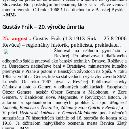
Slovensku. Bol posledným hrebenárom, ktorý sa v Jelšave venoval
tomuto remeslu. Od roku 1968 žil na dôchodku v Banskej Bystrici.
-
MM-
Gustáv Frák – 20. výročie úmrtia
25. august
Gustáv Frák
(1.3.1913 Sirk – 25.8.2006
-
Revúca) – regionálny historik, publicista, prekladateľ.
Študoval na reálnom gymnáziu v
Revúcej. Po absolvovaní diaľkového
odborného štúdia pracoval ako banský technik v Drnave, Rožňave a
na Ústrednom riaditeľstve baní v Bratislave, ministerstve hutného
priemyslu v Prahe a potom v Banských závodoch na Spiši. V roku
1962 sa vrátil na Gemer, kde sa stal vedúcim výstavby závodu SMZ
Lubeník. Od roku 1967 býval v Revúcej. Publikoval stovky
článkov a prác o Gemeri v odborných publikáciách, časopisoch
Obzor Gemera, neskôr Obzor Gemera a Malohontu, v Zore
Gemera, v Baníckom slove, Magnezite, v Revúckych listoch. Je
autorom a spoluautorom mnohých publikácií, napr
. Magnezit
Lubeník, Baníctvo v Železníku, Záhadný zvon Quirin v Revúcej
a i.
V práci
Historické knižnice v Gemeri-Malohonte
podal náročnú
sumarizáciu 70 historických knižníc od 16. storočia do konca roka
1918. Je držiteľom najvyššieho ocenenia mesta Revúca Zlatý
Quirin.
-
MM-