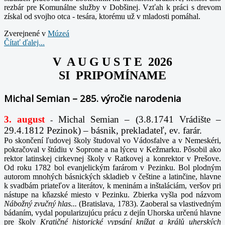
rezbár pre Komunálne služby v Dobšinej. Vzťah k práci s drevom
získal od svojho otca - tesára, ktorému už v mladosti pomáhal.
Zverejnené v
Múzeá
Čítať ďalej...
V A U G U S T E 2026
SI PRIPOMÍNAME
Michal Semian – 285. výročie narodenia
3. august
Michal Semian – (3.8.1741 Vrádište –
-
29.4.1812 Pezinok) – básnik, prekladateľ, ev. farár.
Po skončení ľudovej školy študoval vo Vádosfalve a v Nemeskéri,
pokračoval v štúdiu v Soprone a na lýceu v Kežmarku. Pôsobil ako
rektor latinskej cirkevnej školy v Ratkovej a konrektor v Prešove.
Od roku 1782 bol evanjelickým farárom v Pezinku. Bol plodným
autorom mnohých básnických skladieb v češtine a latinčine, hlavne
k svadbám priateľov a literátov, k meninám a inštaláciám, veršov pri
nástupe na kňazské miesto v Pezinku. Zbierka vyšla pod názvom
Nábožný zvučný hlas...
(Bratislava, 1783). Zaoberal sa vlastivedným
bádaním, vydal popularizujúcu prácu z dejín Uhorska určenú hlavne
pre školy
Kratičné historické vypsání knížat a králů uherských