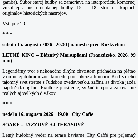
gamba). Súbor starej hudby sa zameriava na interpretáciu komornej
vokálnej a inštrumentálnej hudby 16. – 18. stor. na kópiách
originálov historických nástrojov.
Vstupné 5 €
* * *
sobota 15. augusta 2026 | 20.30 | námestie pred Rozkvetom
LETNÉ KINO – Bláznivý Marsupilami (Francúzsko, 2026, 99
min)
Legendárny tvor s nekonečne dlhým chvostom prichádza na plátno
v rodinnej dobrodružnej komédii plnej akcie a humoru. Keď sa jeho
tajomný svet stretne s ľudskou zvedavosťou, začína sa divoká jazda
naprieč džungľou. Exotické prostredie, svižné tempo a zábava pre
malých aj veľkých divákov.
* * *
nedeľa 16. augusta 2026 | 19.00 | City Caffe
SOARÉ – JAZZOVÉ AJ TERASOVÉ
Letný hudobný večer na terase kaviarne City Caffé pre príjemný