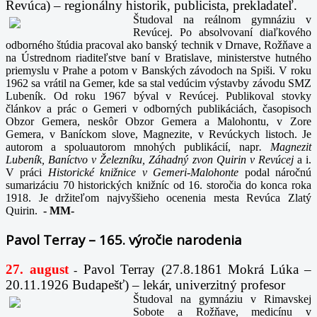
Revúca) – regionálny historik, publicista, prekladateľ.
Študoval na reálnom gymnáziu v
Revúcej. Po absolvovaní diaľkového
odborného štúdia pracoval ako banský technik v Drnave, Rožňave a
na Ústrednom riaditeľstve baní v Bratislave, ministerstve hutného
priemyslu v Prahe a potom v Banských závodoch na Spiši. V roku
1962 sa vrátil na Gemer, kde sa stal vedúcim výstavby závodu SMZ
Lubeník. Od roku 1967 býval v Revúcej. Publikoval stovky
článkov a prác o Gemeri v odborných publikáciách, časopisoch
Obzor Gemera, neskôr Obzor Gemera a Malohontu, v Zore
Gemera, v Baníckom slove, Magnezite, v Revúckych listoch. Je
autorom a spoluautorom mnohých publikácií, napr
. Magnezit
Lubeník, Baníctvo v Železníku, Záhadný zvon Quirin v Revúcej
a i.
V práci
Historické knižnice v Gemeri-Malohonte
podal náročnú
sumarizáciu 70 historických knižníc od 16. storočia do konca roka
1918. Je držiteľom najvyššieho ocenenia mesta Revúca Zlatý
Quirin.
-
MM-
Pavol Terray – 165. výročie narodenia
27. august
Pavol Terray
(27.8.1861 Mokrá Lúka –
-
20.11.1926 Budapešť) – lekár, univerzitný profesor
Študoval na gymnáziu v Rimavskej
Sobote a Rožňave, medicínu v