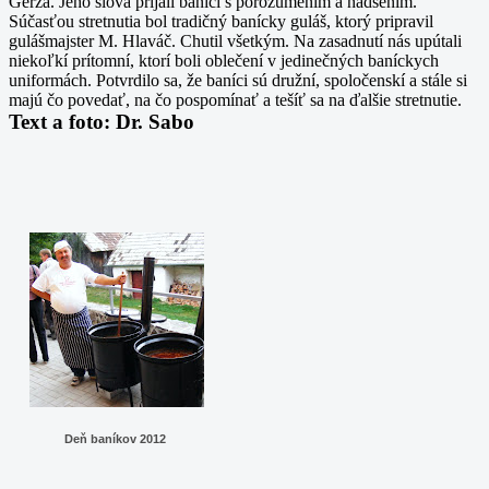
Gerža. Jeho slová prijali baníci s porozumením a nadšením.
Súčasťou stretnutia bol tradičný banícky guláš, ktorý pripravil
gulášmajster M. Hlaváč. Chutil všetkým. Na zasadnutí nás upútali
niekoľkí prítomní, ktorí boli oblečení v jedinečných baníckych
uniformách. Potvrdilo sa, že baníci sú družní, spoločenskí a stále si
majú čo povedať, na čo pospomínať a tešíť sa na ďalšie stretnutie.
Text a foto: Dr. Sabo
Deň baníkov 2012