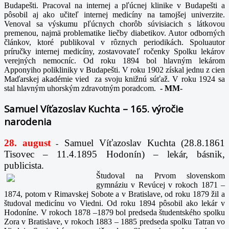
Budapešti. Pracoval na internej a pľúcnej klinike v Budapešti a
pôsobil aj ako učiteľ internej medicíny na tamojšej univerzite.
Venoval sa výskumu pľúcnych chorôb súvisiacich s látkovou
premenou, najmä problematike liečby diabetikov. Autor odborných
článkov, ktoré publikoval v rôznych periodikách. Spoluautor
príručky internej medicíny, zostavovateľ ročenky Spolku lekárov
verejných nemocníc. Od roku 1894 bol hlavným lekárom
Apponyiho polikliniky v Budapešti. V roku 1902 získal jednu z cien
Maďarskej akadémie vied za svoju knižnú súťaž. V roku 1924 sa
stal hlavným uhorským zdravotným poradcom.
-
MM-
Samuel Víťazoslav Kuchta – 165. výročie
narodenia
28. august
Samuel Víťazoslav Kuchta (28.8.1861
-
Tisovec – 11.4.1895 Hodonín) – lekár, básnik,
publicista.
Študoval na Prvom slovenskom
gymnáziu v Revúcej v rokoch 1871 –
1874, potom v Rimavskej Sobote a v Bratislave, od roku 1879 žil a
študoval medicínu vo Viedni. Od roku 1894 pôsobil ako lekár v
Hodoníne. V rokoch 1878 –1879 bol predseda študentského spolku
Zora v Bratislave, v rokoch 1883 – 1885 predseda spolku Tatran vo