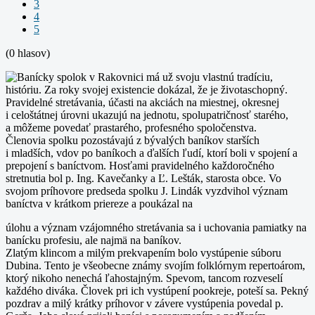
3
4
5
(0 hlasov)
Banícky spolok v Rakovnici má už svoju vlastnú tradíciu,
históriu. Za roky svojej existencie dokázal, že je životaschopný.
Pravidelné stretávania, účasti na akciách na miestnej, okresnej
i celoštátnej úrovni ukazujú na jednotu, spolupatričnosť starého,
a môžeme povedať prastarého, profesného spoločenstva.
Členovia spolku pozostávajú z bývalých baníkov starších
i mladších, vdov po baníkoch a ďalších ľudí, ktorí boli v spojení a
prepojení s baníctvom. Hosťami pravidelného každoročného
stretnutia bol p. Ing. Kavečanky a Ľ. Lešták, starosta obce. Vo
svojom príhovore predseda spolku J. Lindák vyzdvihol význam
baníctva v krátkom priereze a poukázal na
úlohu a význam vzájomného stretávania sa i uchovania pamiatky na
banícku profesiu, ale najmä na baníkov.
Zlatým klincom a milým prekvapením bolo vystúpenie súboru
Dubina. Tento je všeobecne známy svojím folklórnym repertoárom,
ktorý nikoho nenechá ľahostajným. Spevom, tancom rozveselí
každého diváka. Človek pri ich vystúpení pookreje, poteší sa. Pekný
pozdrav a milý krátky príhovor v závere vystúpenia povedal p.