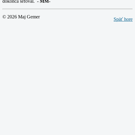
dokonca šéfoval.
-
MM-
© 2026 Maj Gemer
Späť hore