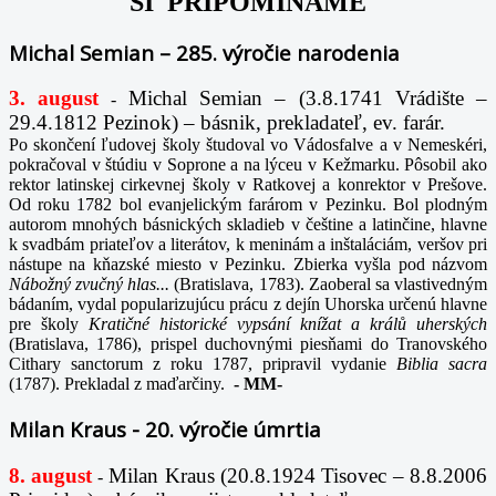
SI PRIPOMÍNAME
Michal Semian – 285. výročie narodenia
3. august
Michal Semian – (3.8.1741 Vrádište –
-
29.4.1812 Pezinok) – básnik, prekladateľ, ev. farár.
Po skončení ľudovej školy študoval vo Vádosfalve a v Nemeskéri,
pokračoval v štúdiu v Soprone a na lýceu v Kežmarku. Pôsobil ako
rektor latinskej cirkevnej školy v Ratkovej a konrektor v Prešove.
Od roku 1782 bol evanjelickým farárom v Pezinku. Bol plodným
autorom mnohých básnických skladieb v češtine a latinčine, hlavne
k svadbám priateľov a literátov, k meninám a inštaláciám, veršov pri
nástupe na kňazské miesto v Pezinku. Zbierka vyšla pod názvom
Nábožný zvučný hlas...
(Bratislava, 1783). Zaoberal sa vlastivedným
bádaním, vydal popularizujúcu prácu z dejín Uhorska určenú hlavne
pre školy
Kratičné historické vypsání knížat a králů uherských
(Bratislava, 1786), prispel duchovnými piesňami do Tranovského
Cithary sanctorum z roku 1787, pripravil vydanie
Biblia sacra
(1787). Prekladal z maďarčiny.
-
MM-
Milan Kraus - 20. výročie úmrtia
8. august
Milan Kraus (20.8.1924 Tisovec – 8.8.2006
-