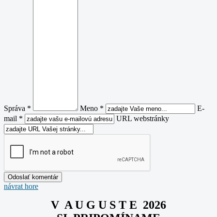
Správa *
Meno *
E-
mail *
URL webstránky
návrat hore
V A U G U S T E 2026