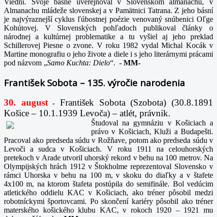
Viedni. Svoje básne uverejňoval v Slovenskom almanachu, v
Almanachu mládeže slovenskej a v Pamätnici Tatrana. Z jeho básní
je najvýraznejší cyklus ľúbostnej poézie venovaný snúbenici Oľge
Kohútovej. V Slovenských pohľadoch publikoval články o
národnej a kultúrnej problematike a tu vyšiel aj jeho preklad
Schillerovej Piesne o zvone. V roku 1982 vydal Michal Kocák v
Martine monografiu o jeho živote a diele i s jeho literárnymi prácami
pod názvom „
Samo Kuchta: Dielo
“.
-
MM-
František Sobota – 135. výročie narodenia
30. august
František Sobota (Szobota) (30.8.1891
-
Košice – 10.1.1939 Levoča) – atlét, právnik.
Študoval na gymnáziu v Košiciach a
právo v Košiciach, Kluži a Budapešti.
Pracoval ako predseda súdu v Rožňave, potom ako predseda súdu v
Levoči a sudca v Košiciach. V roku 1911 na celouhorských
pretekoch v Arade utvoril uhorský rekord v behu na 100 metrov. Na
Olympijských hrách 1912 v Štokholme reprezentoval Slovensko v
rámci Uhorska v behu na 100 m, v skoku do diaľky a v štafete
4x100 m, na ktorom štafeta postúpila do semifinále. Bol vedúcim
atletického oddielu KAC v Košiciach, ako tréner pôsobil medzi
robotníckymi športovcami. Po skončení kariéry pôsobil ako tréner
materského košického klubu KAC, v rokoch 1920 – 1921 mu