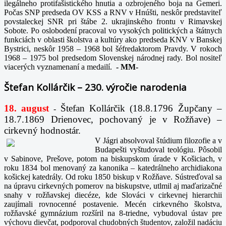
ilegálneho protifašistického hnutia a ozbrojeného boja na Gemeri.
Počas SNP predseda OV KSS a RNV v Hnúšti, neskôr predstaviteľ
povstaleckej SNR pri štábe 2. ukrajinského frontu v Rimavskej
Sobote. Po oslobodení pracoval vo vysokých politických a štátnych
funkciách v oblasti školstva a kultúry ako predseda KNV v Banskej
Bystrici, neskôr 1958 – 1968 bol šéfredaktorom Pravdy. V rokoch
1968 – 1975 bol predsedom Slovenskej národnej rady. Bol nositeľ
viacerých vyznamenaní a medailí.
-
MM-
Štefan Kollárčik – 230. výročie narodenia
18. august
Štefan Kollárčik (18.8.1796 Župčany –
-
18.7.1869 Drienovec, pochovaný je v Rožňave) –
cirkevný hodnostár.
V Jágri absolvoval štúdium filozofie a v
Budapešti vyštudoval teológiu. Pôsobil
v Sabinove, Prešove, potom na biskupskom úrade v Košiciach, v
roku 1834 bol menovaný za kanonika – katedrálneho archidiakona
košickej katedrály. Od roku 1850 biskup v Rožňave. Sústreďoval sa
na úpravu cirkevných pomerov na biskupstve, utlmil aj maďarizačné
snahy v rožňavskej diecéze, kde Slováci v cirkevnej hierarchii
zaujímali rovnocenné postavenie. Mecén cirkevného školstva,
rožňavské gymnázium rozšíril na 8-triedne, vybudoval ústav pre
výchovu dievčat, podporoval chudobných študentov, založil nadáciu