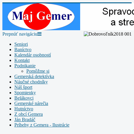
Prepnúť navigáciu
Seniori
Baníctvo
Kalendár osobností
Kontakt
Podnikanie
Pomôžme si
Gemerská detektívka
Náučné chodníky
Náš šport
Spomienky
Belákovci
Gemerské nárečia
Hutníctvo
Z obcí Gemera
Ján Bradáč
Príbehy z Gemera - Ilustrácie