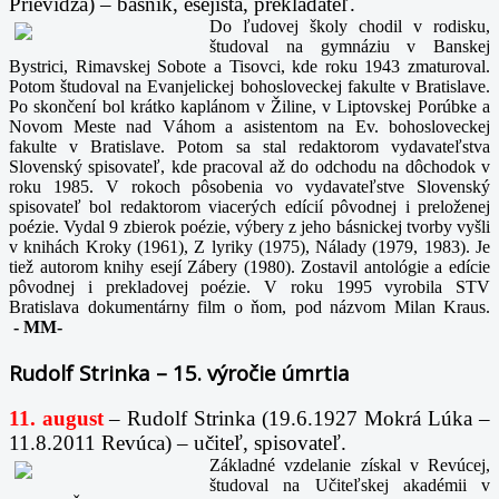
Prievidza) – básnik, esejista, prekladateľ.
Do ľudovej školy chodil v rodisku,
študoval na gymnáziu v Banskej
Bystrici, Rimavskej Sobote a Tisovci, kde roku 1943 zmaturoval.
Potom študoval na Evanjelickej bohosloveckej fakulte v Bratislave.
Po skončení bol krátko kaplánom v Žiline, v Liptovskej Porúbke a
Novom Meste nad Váhom a asistentom na Ev. bohosloveckej
fakulte v Bratislave. Potom sa stal redaktorom vydavateľstva
Slovenský spisovateľ, kde pracoval až do odchodu na dôchodok v
roku 1985. V rokoch pôsobenia vo vydavateľstve Slovenský
spisovateľ bol redaktorom viacerých edícií pôvodnej i preloženej
poézie. Vydal 9 zbierok poézie, výbery z jeho básnickej tvorby vyšli
v knihách Kroky (1961), Z lyriky (1975), Nálady (1979, 1983). Je
tiež autorom knihy esejí Zábery (1980). Zostavil antológie a edície
pôvodnej i prekladovej poézie. V roku 1995 vyrobila STV
Bratislava dokumentárny film o ňom, pod názvom Milan Kraus.
-
MM-
Rudolf Strinka – 15. výročie úmrtia
11. august
– Rudolf Strinka (19.6.1927 Mokrá Lúka –
11.8.2011 Revúca) – učiteľ, spisovateľ.
Základné vzdelanie získal v Revúcej,
študoval na Učiteľskej akadémii v