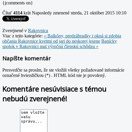
{jcomments on}
Čítať
4114
krát
Naposledy zmenené streda, 21 október 2015 10:10
Zverejnené v
Rakovnica
Viac z tejto kategórie:
« Balkóny, predzáhradky i okná si zdobia
občania Rakovnice kvetmi od jari do neskorej jesene
Banícky
spolok v Rakovnici mal výročnú členskú schôdzu »
Napíšte komentár
Presvedčte sa prosím, že ste vložili všetky požadované informácie
označené hviezdičkou (*) . HTML kód nie je povolený.
Komentáre nesúvisiace s témou
nebudú zverejnené!