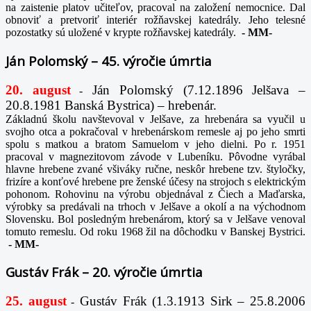
na zaistenie platov učiteľov, pracoval na založení nemocnice. Dal
obnoviť a pretvoriť interiér rožňavskej katedrály. Jeho telesné
pozostatky sú uložené v krypte rožňavskej katedrály.
-
MM-
Ján Polomský – 45. výročie úmrtia
20. august
Ján Polomský (7.12.1896 Jelšava –
-
20.8.1981 Banská Bystrica) – hrebenár.
Základnú školu navštevoval v Jelšave, za hrebenára sa vyučil u
svojho otca a pokračoval v hrebenárskom remesle aj po jeho smrti
spolu s matkou a bratom Samuelom v jeho dielni. Po r. 1951
pracoval v magnezitovom závode v Lubeníku. Pôvodne vyrábal
hlavne hrebene zvané všiváky ručne, neskôr hrebene tzv. štyločky,
frizíre a konťové hrebene pre ženské účesy na strojoch s elektrickým
pohonom. Rohovinu na výrobu objednával z Čiech a Maďarska,
výrobky sa predávali na trhoch v Jelšave a okolí a na východnom
Slovensku. Bol posledným hrebenárom, ktorý sa v Jelšave venoval
tomuto remeslu. Od roku 1968 žil na dôchodku v Banskej Bystrici.
-
MM-
Gustáv Frák – 20. výročie úmrtia
25. august
Gustáv Frák
(1.3.1913 Sirk – 25.8.2006
-