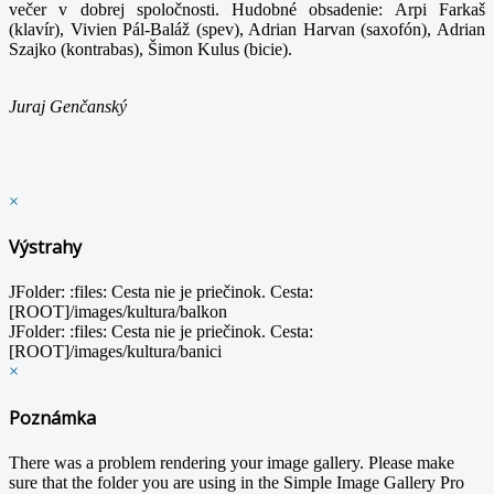
večer v dobrej spoločnosti. Hudobné obsadenie: Arpi Farkaš
(klavír), Vivien Pál-Baláž (spev), Adrian Harvan (saxofón), Adrian
Szajko (kontrabas), Šimon Kulus (bicie).
Juraj Genčanský
×
Výstrahy
JFolder: :files: Cesta nie je priečinok. Cesta:
[ROOT]/images/kultura/balkon
JFolder: :files: Cesta nie je priečinok. Cesta:
[ROOT]/images/kultura/banici
×
Poznámka
There was a problem rendering your image gallery. Please make
sure that the folder you are using in the Simple Image Gallery Pro