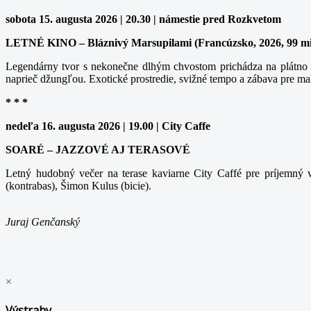
sobota 15. augusta 2026 | 20.30 | námestie pred Rozkvetom
LETNÉ KINO – Bláznivý Marsupilami (Francúzsko, 2026, 99 m
Legendárny tvor s nekonečne dlhým chvostom prichádza na plátno v
naprieč džungľou. Exotické prostredie, svižné tempo a zábava pre ma
* * *
nedeľa 16. augusta 2026 | 19.00 | City Caffe
SOARÉ – JAZZOVÉ AJ TERASOVÉ
Letný hudobný večer na terase kaviarne City Caffé pre príjemný v
(kontrabas), Šimon Kulus (bicie).
Juraj Genčanský
×
Výstrahy