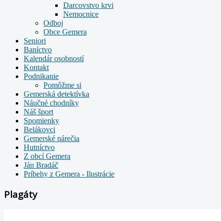
Darcovstvo krvi
Nemocnice
Odboj
Obce Gemera
Seniori
Baníctvo
Kalendár osobností
Kontakt
Podnikanie
Pomôžme si
Gemerská detektívka
Náučné chodníky
Náš šport
Spomienky
Belákovci
Gemerské nárečia
Hutníctvo
Z obcí Gemera
Ján Bradáč
Príbehy z Gemera - Ilustrácie
Plagáty