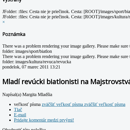
JFolder: :files: Cesta nie je priečinok. Cesta: [ROOT]/images/sport/bi
JFolder: :files: Cesta nie je priečinok. Cesta: [ROOT]/images/kultura
×
Poznámka
There was a problem rendering your image gallery. Please make sure th
folder: images/sport/biatlon
There was a problem rendering your image gallery. Please make sure th
folder: images/kultura/revuca/revucka
pondelok, 07 marec 2011 13:21
Mladí revúcki biatlonisti na Majstrovstvá
Napísal(a) Margita Mladšia
veľkosť písma
zväčšiť veľkosť písma
zväčšiť veľkosť písma
Tlač
E-mail
Pridajte komentár medzi prvými!
Ohodnotiť túto položku