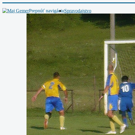
Prepnúť navigáciu
Spravodajstvo