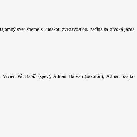
ajomný svet stretne s ľudskou zvedavosťou, začína sa divoká jazda
, Vivien Pál-Baláž (spev), Adrian Harvan (saxofón), Adrian Szajko