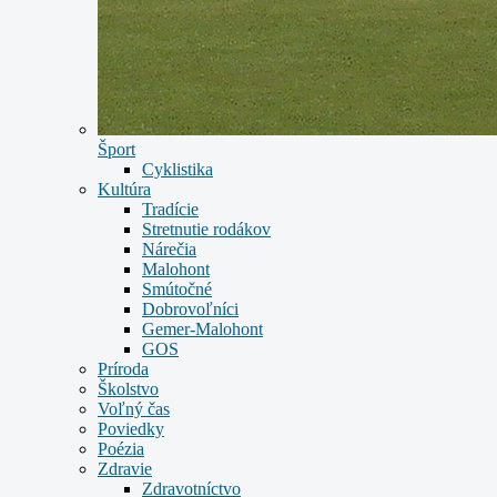
Šport
Cyklistika
Kultúra
Tradície
Stretnutie rodákov
Nárečia
Malohont
Smútočné
Dobrovoľníci
Gemer-Malohont
GOS
Príroda
Školstvo
Voľný čas
Poviedky
Poézia
Zdravie
Zdravotníctvo