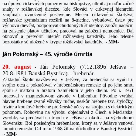
na úpravu cirkevných pomerov na biskupstve, utlmil aj maďarizačné
snahy v rožňavskej diecéze, kde Slováci v cirkevnej hierarchii
zaujímali rovnocenné postavenie. Mecén cirkevného školstva,
rožňavské gymnázium rozšíril na 8-triedne, vybudoval ústav pre
výchovu dievčat, podporoval chudobných študentov, založil nadáciu
na zaistenie platov učiteľov, pracoval na založení nemocnice. Dal
obnoviť a pretvoriť interiér rožňavskej katedrály. Jeho telesné
pozostatky sú uložené v krypte rožňavskej katedrály.
-
MM-
Ján Polomský – 45. výročie úmrtia
20. august
Ján Polomský (7.12.1896 Jelšava –
-
20.8.1981 Banská Bystrica) – hrebenár.
Základnú školu navštevoval v Jelšave, za hrebenára sa vyučil u
svojho otca a pokračoval v hrebenárskom remesle aj po jeho smrti
spolu s matkou a bratom Samuelom v jeho dielni. Po r. 1951
pracoval v magnezitovom závode v Lubeníku. Pôvodne vyrábal
hlavne hrebene zvané všiváky ručne, neskôr hrebene tzv. štyločky,
frizíre a konťové hrebene pre ženské účesy na strojoch s elektrickým
pohonom. Rohovinu na výrobu objednával z Čiech a Maďarska,
výrobky sa predávali na trhoch v Jelšave a okolí a na východnom
Slovensku. Bol posledným hrebenárom, ktorý sa v Jelšave venoval
tomuto remeslu. Od roku 1968 žil na dôchodku v Banskej Bystrici.
-
MM-