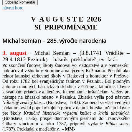
návrat hore
V A U G U S T E 2026
SI PRIPOMÍNAME
Michal Semian – 285. výročie narodenia
3. august
Michal Semian – (3.8.1741 Vrádište –
-
29.4.1812 Pezinok) – básnik, prekladateľ, ev. farár.
Po skončení ľudovej školy študoval vo Vádosfalve a v Nemeskéri,
pokračoval v štúdiu v Soprone a na lýceu v Kežmarku. Pôsobil ako
rektor latinskej cirkevnej školy v Ratkovej a konrektor v Prešove.
Od roku 1782 bol evanjelickým farárom v Pezinku. Bol plodným
autorom mnohých básnických skladieb v češtine a latinčine, hlavne
k svadbám priateľov a literátov, k meninám a inštaláciám, veršov pri
nástupe na kňazské miesto v Pezinku. Zbierka vyšla pod názvom
Nábožný zvučný hlas...
(Bratislava, 1783). Zaoberal sa vlastivedným
bádaním, vydal popularizujúcu prácu z dejín Uhorska určenú hlavne
pre školy
Kratičné historické vypsání knížat a králů uherských
(Bratislava, 1786), prispel duchovnými piesňami do Tranovského
Cithary sanctorum z roku 1787, pripravil vydanie
Biblia sacra
(1787). Prekladal z maďarčiny.
-
MM-