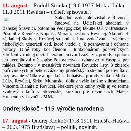
11. august
– Rudolf Strinka (19.6.1927 Mokrá Lúka –
11.8.2011 Revúca) – učiteľ, spisovateľ.
Základné vzdelanie získal v Revúcej,
študoval na Učiteľskej akadémii v
Banskej Štiavnici, potom na Pedagogickej fakulte UK v Bratislave.
Pôsobil v Revúčke, Kopráši, Muráni, neskôr v Revúcej. Ako učiteľ
základnej školy v Revúcej sa podieľal na vzdelávaní a výchove
niekoľkých generácií detí, ktoré viedol aj k poznávaniu i ochrane
prírody. Dlhé roky bol členom i funkcionárom poľovníckych
združení v rodnej obci. Literárne pretvoril zážitky z prírody a potom
ich uverejňoval v časopise Poľovníctvo a rybárstvo, v časopise pre
mládež Domino i v mestských novinách Revúcke listy. 8 zbierok
poľovníckych príbehov, záznamy priateľských stretnutí poľovníkov,
rozprávanie zážitkov a opis krás a bohatstva prírody v okolí Mokrej
Lúky, Revúcej, Sirku, Muránskej doliny vyšlo knižne s ilustráciami
Vincenta Blanára z Revúcej. Niektoré jeho knihy vyšli aj vo forme
zvukových kníh v Slovenskej knižnici pre nevidiacich Mateja
Hrebendu v Levoči.
-
MM-
Ondrej Klokoč – 115. výročie narodenia
17. august
Ondrej Klokoč (17.8.1911 Hnúšťa-Hačava
-
– 26.3.1975 Bratislava) – politik, novinár.