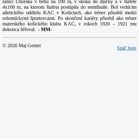
rámci Uhorska v behu na 100 m, v skoku do diaľky a v štafete
4x100 m, na ktorom štafeta postúpila do semifinále. Bol vedúcim
atletického oddielu KAC v Košiciach, ako tréner pôsobil medzi
robotníckymi športovcami. Po skončení kariéry pôsobil ako tréner
materského košického klubu KAC, v rokoch 1920 – 1921 mu
dokonca šéfoval.
-
MM-
© 2026 Maj Gemer
Späť hore