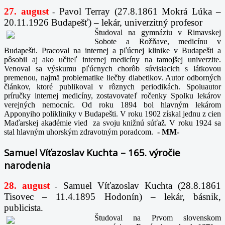
27. august
Pavol Terray
(27.8.1861 Mokrá Lúka –
-
20.11.1926 Budapešť) – lekár, univerzitný profesor
Študoval na gymnáziu v Rimavskej
Sobote a Rožňave, medicínu v
Budapešti. Pracoval na internej a pľúcnej klinike v Budapešti a
pôsobil aj ako učiteľ internej medicíny na tamojšej univerzite.
Venoval sa výskumu pľúcnych chorôb súvisiacich s látkovou
premenou, najmä problematike liečby diabetikov. Autor odborných
článkov, ktoré publikoval v rôznych periodikách. Spoluautor
príručky internej medicíny, zostavovateľ ročenky Spolku lekárov
verejných nemocníc. Od roku 1894 bol hlavným lekárom
Apponyiho polikliniky v Budapešti. V roku 1902 získal jednu z cien
Maďarskej akadémie vied za svoju knižnú súťaž. V roku 1924 sa
stal hlavným uhorským zdravotným poradcom.
-
MM-
Samuel Víťazoslav Kuchta – 165. výročie
narodenia
28. august
Samuel Víťazoslav Kuchta (28.8.1861
-
Tisovec – 11.4.1895 Hodonín) – lekár, básnik,
publicista.
Študoval na Prvom slovenskom