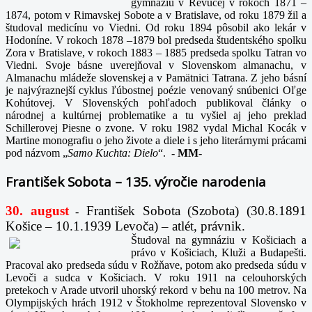
gymnáziu v Revúcej v rokoch 1871 –
1874, potom v Rimavskej Sobote a v Bratislave, od roku 1879 žil a
študoval medicínu vo Viedni. Od roku 1894 pôsobil ako lekár v
Hodoníne. V rokoch 1878 –1879 bol predseda študentského spolku
Zora v Bratislave, v rokoch 1883 – 1885 predseda spolku Tatran vo
Viedni. Svoje básne uverejňoval v Slovenskom almanachu, v
Almanachu mládeže slovenskej a v Pamätnici Tatrana. Z jeho básní
je najvýraznejší cyklus ľúbostnej poézie venovaný snúbenici Oľge
Kohútovej. V Slovenských pohľadoch publikoval články o
národnej a kultúrnej problematike a tu vyšiel aj jeho preklad
Schillerovej Piesne o zvone. V roku 1982 vydal Michal Kocák v
Martine monografiu o jeho živote a diele i s jeho literárnymi prácami
pod názvom „
Samo Kuchta: Dielo
“.
-
MM-
František Sobota – 135. výročie narodenia
30. august
František Sobota (Szobota) (30.8.1891
-
Košice – 10.1.1939 Levoča) – atlét, právnik.
Študoval na gymnáziu v Košiciach a
právo v Košiciach, Kluži a Budapešti.
Pracoval ako predseda súdu v Rožňave, potom ako predseda súdu v
Levoči a sudca v Košiciach. V roku 1911 na celouhorských
pretekoch v Arade utvoril uhorský rekord v behu na 100 metrov. Na
Olympijských hrách 1912 v Štokholme reprezentoval Slovensko v