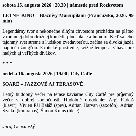
sobota 15. augusta 2026 | 20.30 | námestie pred Rozkvetom
LETNÉ KINO – Bláznivý Marsupilami (Francúzsko, 2026, 99
min)
Legendárny tvor s nekonečne dlhým chvostom prichádza na plátno
v rodinnej dobrodružnej komédii plnej akcie a humoru. Keď sa jeho
tajomný svet stretne s ľudskou zvedavosťou, začína sa divoká jazda
naprieč džungľou. Exotické prostredie, svižné tempo a zábava pre
malých aj veľkých divákov.
* * *
nedeľa 16. augusta 2026 | 19.00 | City Caffe
SOARÉ – JAZZOVÉ AJ TERASOVÉ
Letný hudobný večer na terase kaviarne City Caffé pre príjemný
večer v dobrej spoločnosti. Hudobné obsadenie: Arpi Farkaš
(klavír), Vivien Pál-Baláž (spev), Adrian Harvan (saxofón), Adrian
Szajko (kontrabas), Šimon Kulus (bicie).
Juraj Genčanský