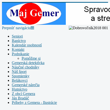
Prepnúť navigáciu
Seniori
Baníctvo
Kalendár osobností
Kontakt
Podnikanie
Pomôžme si
Gemerská detektívka
Náučné chodníky
Náš šport
Spomienky
Belákovci
Gemerské nárečia
Hutníctvo
Z obcí Gemera
Ján Bradáč
Príbehy z Gemera - Ilustrácie