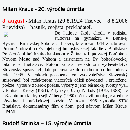
Milan Kraus - 20. výročie úmrtia
8. august
Milan Kraus (20.8.1924 Tisovec – 8.8.2006
-
Prievidza) – básnik, esejista, prekladateľ.
Do ľudovej školy chodil v rodisku,
študoval na gymnáziu v Banskej
Bystrici, Rimavskej Sobote a Tisovci, kde roku 1943 zmaturoval.
Potom študoval na Evanjelickej bohosloveckej fakulte v Bratislave.
Po skončení bol krátko kaplánom v Žiline, v Liptovskej Porúbke a
Novom Meste nad Váhom a asistentom na Ev. bohosloveckej
fakulte v Bratislave. Potom sa stal redaktorom vydavateľstva
Slovenský spisovateľ, kde pracoval až do odchodu na dôchodok v
roku 1985. V rokoch pôsobenia vo vydavateľstve Slovenský
spisovateľ bol redaktorom viacerých edícií pôvodnej i preloženej
poézie. Vydal 9 zbierok poézie, výbery z jeho básnickej tvorby vyšli
v knihách Kroky (1961), Z lyriky (1975), Nálady (1979, 1983). Je
tiež autorom knihy esejí Zábery (1980). Zostavil antológie a edície
pôvodnej i prekladovej poézie. V roku 1995 vyrobila STV
Bratislava dokumentárny film o ňom, pod názvom Milan Kraus.
-
MM-
Rudolf Strinka – 15. výročie úmrtia