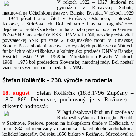
V rokoch 1922 – 1927 študoval na
gymnáziu v Rimavskej Sobote,
maturoval na Učiteľskom ústave v Banskej Bystrici. V rokoch 1929
– 1944 pôsobil ako učiteľ v Hrušove, Ostranoch, Liptovskej
Kokave, v Striežovciach. Bol jedným z hlavných organizátorov
ilegálneho protifašistického hnutia a ozbrojeného boja na Gemeri.
Počas SNP predseda OV KSS a RNV v Hnúšti, neskôr predstaviteľ
povstaleckej SNR pri štábe 2. ukrajinského frontu v Rimavskej
Sobote. Po oslobodení pracoval vo vysokých politických a štátnych
funkciách v oblasti školstva a kultúry ako predseda KNV v Banskej
Bystrici, neskôr 1958 – 1968 bol šéfredaktorom Pravdy. V rokoch
1968 – 1975 bol predsedom Slovenskej národnej rady. Bol nositeľ
viacerých vyznamenaní a medailí.
-
MM-
Štefan Kollárčik – 230. výročie narodenia
18. august
Štefan Kollárčik (18.8.1796 Župčany –
-
18.7.1869 Drienovec, pochovaný je v Rožňave) –
cirkevný hodnostár.
V Jágri absolvoval štúdium filozofie a v
Budapešti vyštudoval teológiu. Pôsobil
v Sabinove, Prešove, potom na biskupskom úrade v Košiciach, v
roku 1834 bol menovaný za kanonika – katedrálneho archidiakona
košickej katedrály. Od roku 1850 biskup v Rožňave. Sústreďoval sa