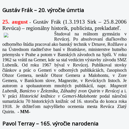
Gustáv Frák – 20. výročie úmrtia
25. august
Gustáv Frák
(1.3.1913 Sirk – 25.8.2006
-
Revúca) – regionálny historik, publicista, prekladateľ.
Študoval na reálnom gymnáziu v
Revúcej. Po absolvovaní diaľkového
odborného štúdia pracoval ako banský technik v Drnave, Rožňave a
na Ústrednom riaditeľstve baní v Bratislave, ministerstve hutného
priemyslu v Prahe a potom v Banských závodoch na Spiši. V roku
1962 sa vrátil na Gemer, kde sa stal vedúcim výstavby závodu SMZ
Lubeník. Od roku 1967 býval v Revúcej. Publikoval stovky
článkov a prác o Gemeri v odborných publikáciách, časopisoch
Obzor Gemera, neskôr Obzor Gemera a Malohontu, v Zore
Gemera, v Baníckom slove, Magnezite, v Revúckych listoch. Je
autorom a spoluautorom mnohých publikácií, napr
. Magnezit
Lubeník, Baníctvo v Železníku, Záhadný zvon Quirin v Revúcej
a i.
V práci
Historické knižnice v Gemeri-Malohonte
podal náročnú
sumarizáciu 70 historických knižníc od 16. storočia do konca roka
1918. Je držiteľom najvyššieho ocenenia mesta Revúca Zlatý
Quirin.
-
MM-
Pavol Terray – 165. výročie narodenia