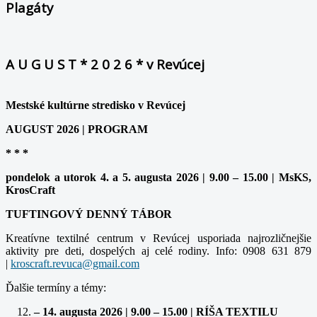
Plagáty
A U G U S T * 2 0 2 6 * v Revúcej
Mestské kultúrne stredisko v Revúcej
AUGUST 2026 | PROGRAM
* * *
pondelok a utorok 4. a 5. augusta 2026 | 9.00 – 15.00 | MsKS,
KrosCraft
TUFTINGOVÝ DENNÝ TÁBOR
Kreatívne textilné centrum v Revúcej usporiada najrozličnejšie
aktivity pre deti, dospelých aj celé rodiny. Info: 0908 631 879
|
Ďalšie termíny a témy:
– 14. augusta 2026 | 9.00 – 15.00 | RÍŠA TEXTILU