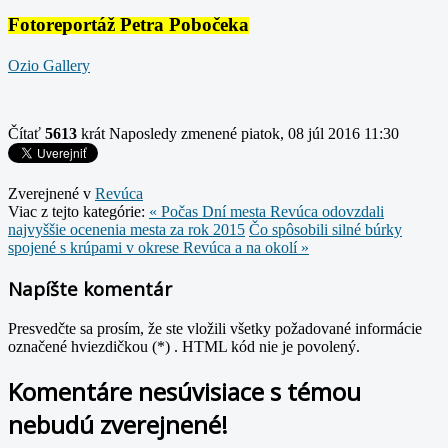
Fotoreportáž Petra Pobočeka
Ozio Gallery
Čítať
5613
krát
Naposledy zmenené piatok, 08 júl 2016 11:30
Zverejnené v
Revúca
Viac z tejto kategórie:
« Počas Dní mesta Revúca odovzdali
najvyššie ocenenia mesta za rok 2015
Čo spôsobili silné búrky
spojené s krúpami v okrese Revúca a na okolí »
Napíšte komentár
Presvedčte sa prosím, že ste vložili všetky požadované informácie
označené hviezdičkou (*) . HTML kód nie je povolený.
Komentáre nesúvisiace s témou
nebudú zverejnené!