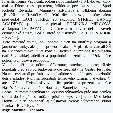
fujarista Tomáš Vaculčiak, potom novovzniknutý FS Lykovec, ktorý
mal na Dňoch mesta premiéru, folklórna spevácka
skupina „Spod
Kohúta“ Revúčka - Muránska Zdychava a folklórna skupina
„Revúška“ z Revúčky. O 19:00 divákom svoj tanečný talent
predviedol LACI STRIKE so skupinou STREET
DANCE
ACADEMY, po ňom zaspievala DOMINIKA MIRGOVÁ
a skupina LE PAYACO.
Dni mesta nám v nedeľu uzavreli
ekumenické služby Božie, ktoré sa uskutočnili o 15:00 v MsDK
v Revúcej.
Tieto mestské oslavy boli bohaté nielen na kultúrny program a
jarmočné stánky, ale aj na sprievodné akcie. V piatok sa v areáli ZŠ
na Hviezdoslavovej ulici konala Atletická olympiáda
Kalokagatia
(súťaž v ľahkej atletike) a popoludní prezentácia ukážok práce
policajných psov a psovodov.
V sobotu žiaci a učitelia Súkromnej strednej odbornej školy
ponúkali pred svojou budovou svoje špeciality na Gastro festivale.
Na tenisový areál pri futbalovom štadióne ste mohli prísť
povzbudiť
deti a mládež, ktorí sa zúčastnili tenisového turnaja v dvojhre. V
areáli ZŠ na Hviezdoslavovej ulici prebiehala prezentácia práce
Hasičského a záchranného zboru
a požiarnej techniky.
Počas Dní mesta nechýbali ani výstavy výtvarných prác umeleckých
škôl a do 10. júla sa môžete prísť do výstavnej siene Mestského
Domu kultúry pokochať aj výstavou členov
výtvarného klubu
Plánka – Revúcky salón.
Mgr. Martina Urbanová