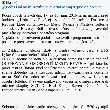
(0 hlasov)
Počas dvoch letných dní, 17. až 18. júna 2016 sa na námestí pred
budovou „Kohút“ v Revúcej uskutočnil 20. ročník Dní mesta
Revúca, ktoré zorganizovalo Mesto Revúca a Mestské
kultúrne
stredisko v Revúcej. Boli to dva slnečné, horúce a zaujímavé dni
plné zábavy, oddychu a bohatého programu.
V piatok sa po otvorení podujatia so svojim programom na tribúne
postupne predstavovali deti z materských a základných škôl,
zo Základnej umeleckej školy, z Centra voľného času, z DFS
Lykovček a tanečného štúdia Happy dance.
O 17:00 hodine sa konalo v Mestskom dome kultúry už tradičné
OCEŇOVANIE OSOBNOSTÍ MESTA REVÚCA, pri ktorého
príležitosti sa ľudom, ktorí sa významnou mierou pričinili o
rozvoj a
šírenie dobrého mena Revúcej, udelili najvýznamnejšie ocenenia
mesta. Súčasťou tohto oceňovania bola aj pianoshow klaviristu
Jozefa Hollého. V závere piatkového večera sa
o zábavu postarali
miestne skupiny SGT Dr. Real &amp; Raven, Quoli čomu?,
Pseudosapiens, All in Band a kapela ELÁN TRIBUTE.
Sobotné dopoludnie patrilo rómskym skupinám. O 15:30 vystúpil