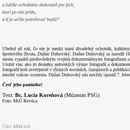
a ľahšie ochránime dedovizeň pre tých,
ktorí po nás prídu,
a tí ju určite potrebovať budú!“
Ubehol už rok, čo nie je medzi nami divadelný ochotník, kultúrny a
športového života, Dušan Dubovský. Dušan Dubovský sa narodil 16. 
mestu vyjadril predovšetkým svojimi dokumentárnymi fotografiami a 
Urobil viac ako tri desiatky autorských výstav fotografií a dokume
fotografií boli uverejnené v rôznych novinách, časopisoch a publiká
mnohé vzácne ocenenia. Dušan Dubovský nás navždy opustil 7. febr
Česť jeho pamiatke!
Text:
Bc. Lucia Koreňová
(Múzeum PSG)
Foto: MsÚ Revúca
Čítať
4354
krát