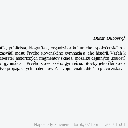
Dušan Dubovský
k, publicista, biografista, organizátor kultúrneho, spoločenského a
asvätil mestu Prvého slovenského gymnázia a jeho histórii. Vzťah k
berateľ historických fragmentov skladal mozaiku dejinných udalostí.
a. v. gymnázia – Prvého slovenského gymnázia. Stovky jeho článkov a
stvo propagačných materiálov. Za svoju nenahraditeľnú prácu získaval
Naposledy zmenené utorok, 07 február 2017 15:01