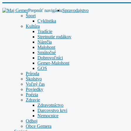
Prepnúť navigáciu
Spravodajstvo
Šport
Cyklistika
Kultúra
Tradície
Stretnutie rodákov
Nárečia
Malohont
Smútočné
Dobrovoľníci
Gemer-Malohont
GOS
Príroda
Školstvo
Voľný čas
Poviedky
Poézia
Zdravie
Zdravotníctvo
Darcovstvo krvi
Nemocnice
Odboj
Obce Gemera