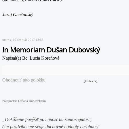
Juraj Genčanský
utorok, 07 február 2017 13:58
In Memoriam Dušan Dubovský
Napísal(a) Bc. Lucia Koreňová
Ohodnotiť túto položku
(0 hlasov)
Fotoportrét Dušana Dubovského
„Dokážeme povýšiť povinnosť na samozrejmosť,
čím pozdvihneme svoje duchovné hodnoty i osobnosť