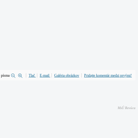
 písma
Tlač
E-mail
Galéria obrázkov
Pridajte komentár medzi prvými!
MsÚ Revúca