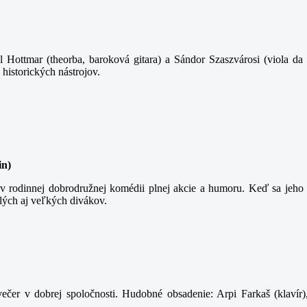
 Hottmar (theorba, baroková gitara) a Sándor Szaszvárosi (viola da 
 historických nástrojov.
in)
 rodinnej dobrodružnej komédii plnej akcie a humoru. Keď sa jeho t
lých aj veľkých divákov.
ečer v dobrej spoločnosti. Hudobné obsadenie: Arpi Farkaš (klavír)