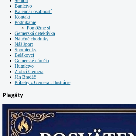
Seniori
Baníctvo
Kalendár osobností
Kontakt
Podnikanie
Pomôžme si
Gemerská detektívka
Náučné chodníky
Náš šport
Spomienky
Belákovci
Gemerské nárečia
Hutníctvo
Z obcí Gemera
Ján Bradáč
Príbehy z Gemera - Ilustrácie
Plagáty