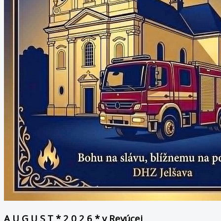
A U G U S T * 2 0 2 6 * v Revúcej