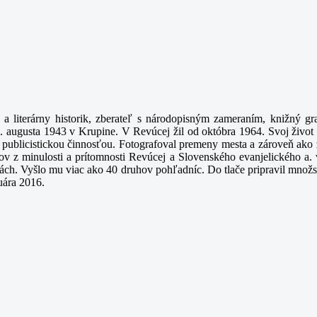
 literárny historik, zberateľ s národopisným zameraním, knižný grafi
augusta 1943 v Krupine. V Revúcej žil od októbra 1964. Svoj život z
publicistickou činnosťou. Fotografoval premeny mesta a zároveň ako z
ntov z minulosti a prítomnosti Revúcej a Slovenského evanjelického 
ciách. Vyšlo mu viac ako 40 druhov pohľadníc. Do tlače pripravil množ
uára 2016.