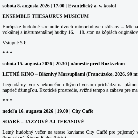
sobota 8. augusta 2026 | 17.00 | Evanjelický a. v. kostol
ENSEMBLE THESAURUS MUSICUM
Európske hudobné stretnutie dvoch mimoriadnych sólistov – Michal
vokálnej a inštrumentálnej hudby 16. – 18. stor. na kópiách originálov
Vstupné 5 €
* * *
sobota 15. augusta 2026 | 20.30 | námestie pred Rozkvetom
LETNÉ KINO – Bláznivý Marsupilami (Francúzsko, 2026, 99 m
Legendárny tvor s nekonečne dlhým chvostom prichádza na plátno v
naprieč džungľou. Exotické prostredie, svižné tempo a zábava pre ma
* * *
nedeľa 16. augusta 2026 | 19.00 | City Caffe
SOARÉ – JAZZOVÉ AJ TERASOVÉ
Letný hudobný večer na terase kaviarne City Caffé pre príjemný v
(kontrabas), Šimon Kulus (bicie).