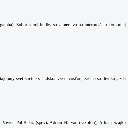
gamba). Súbor starej hudby sa zameriava na interpretáciu komornej
ajomný svet stretne s ľudskou zvedavosťou, začína sa divoká jazda
, Vivien Pál-Baláž (spev), Adrian Harvan (saxofón), Adrian Szajko