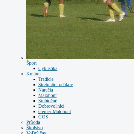
Šport
Cyklistika
Kultúra
Tradície
Stretnutie rodákov
Nárečia
Malohont
Smútočné
Dobrovoľníci
Gemer-Malohont
GOS
Príroda
Školstvo
Voľný čas