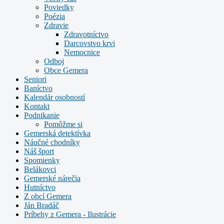
Poviedky
Poézia
Zdravie
Zdravotníctvo
Darcovstvo krvi
Nemocnice
Odboj
Obce Gemera
Seniori
Baníctvo
Kalendár osobností
Kontakt
Podnikanie
Pomôžme si
Gemerská detektívka
Náučné chodníky
Náš šport
Spomienky
Belákovci
Gemerské nárečia
Hutníctvo
Z obcí Gemera
Ján Bradáč
Príbehy z Gemera - Ilustrácie