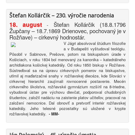
Štefan Kollárčik – 230. výročie narodenia
18. august
Štefan Kollárčik (18.8.1796
-
Župčany – 18.7.1869 Drienovec, pochovaný je v
Rožňave) – cirkevný hodnostár.
V Jágri absolvoval štúdium filozofie
a v Budapešti vyštudoval teológiu.
Pôsobil v Sabinove, Prešove, potom na biskupskom úrade v
Košiciach, v roku 1834 bol menovaný za kanonika – katedrálneho
archidiakona košickej katedrály. Od roku 1850 biskup v Rožňave.
Sústreďoval sa na úpravu cirkevných pomerov na biskupstve,
utlmil aj maďarizačné snahy v rožňavskej diecéze, kde Slováci v
cirkevnej hierarchii zaujímali rovnocenné postavenie. Mecén
cirkevného školstva, rožňavské gymnázium rozšíril na 8-triedne,
vybudoval ústav pre výchovu dievčat, podporoval chudobných
študentov, založil nadáciu na zaistenie platov učiteľov, pracoval na
založení nemocnice. Dal obnoviť a pretvoriť interiér rožňavskej
katedrály. Jeho telesné pozostatky sú uložené v krypte
rožňavskej katedrály.
-
MM-