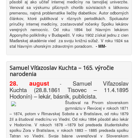
pôsobil aj ako učiteľ internej medicíny na tamojšej univerzite.
Venoval sa výskumu pľúcnych chorôb súvisiacich s látkovou
premenou, najmä problematike liečby diabetikov. Autor odborných
článkov, ktoré publikoval v rôznych periodikách. Spoluautor
príručky internej medicíny, zostavovateľ ročenky Spolku lekárov
verejných nemocníc. Od roku 1894 bol hlavným lekárom
Apponyiho polikliniky v Budapešti. V roku 1902 získal jednu z cien
Maďarskej akadémie vied za svoju knižnú súťaž. V roku 1924 sa
stal hlavným uhorským zdravotným poradcom.
-
MM-
Samuel Víťazoslav Kuchta – 165. výročie
narodenia
28. august
Samuel Víťazoslav
-
Kuchta (28.8.1861 Tisovec – 11.4.1895
Hodonín) – lekár, básnik, publicista.
Študoval na Prvom slovenskom
gymnáziu v Revúcej v rokoch 1871
– 1874, potom v Rimavskej Sobote a v Bratislave, od roku 1879
žil a študoval medicínu vo Viedni. Od roku 1894 pôsobil ako lekár
v Hodoníne. V rokoch 1878 –1879 bol predseda študentského
spolku Zora v Bratislave, v rokoch 1883 – 1885 predseda spolku
Tatran vo Viedni. Svoje básne uverejňoval v Slovenskom