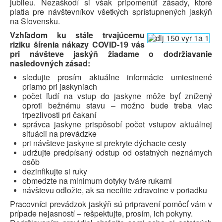
jubileu. Nezaškodí si však pripomenúť zásady, ktoré
platia pre návštevníkov všetkých sprístupnených jaskýň
na Slovensku.
Vzhľadom ku stále trvajúcemu
riziku šírenia nákazy COVID-19 vás
pri návšteve jaskýň žiadame o dodržiavanie
nasledovných zásad:
sledujte prosím aktuálne informácie umiestnené
priamo pri jaskyniach
počet ľudí na vstup do jaskyne môže byť znížený
oproti bežnému stavu – možno bude treba viac
trpezlivosti pri čakaní
správca jaskyne prispôsobí počet vstupov aktuálnej
situácii na prevádzke
pri návšteve jaskyne si prekryte dýchacie cesty
udržujte predpísaný odstup od ostatných neznámych
osôb
dezinfikujte si ruky
obmedzte na minimum dotyky tváre rukami
návštevu odložte, ak sa necítite zdravotne v poriadku
Pracovníci prevádzok jaskýň sú pripravení pomôcť vám v
prípade nejasností – rešpektujte, prosím, ich pokyny.