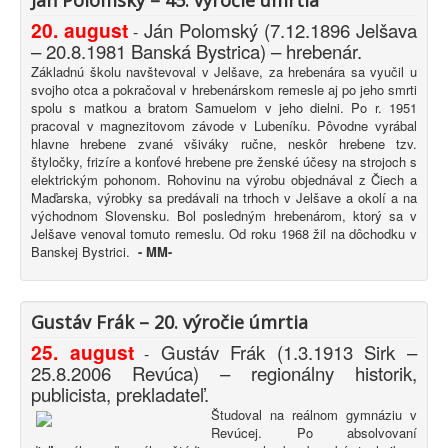
Ján Polomský – 45. výročie úmrtia
20. august
Ján Polomský (7.12.1896 Jelšava
-
– 20.8.1981 Banská Bystrica) – hrebenár.
Základnú školu navštevoval v Jelšave, za hrebenára sa vyučil u
svojho otca a pokračoval v hrebenárskom remesle aj po jeho smrti
spolu s matkou a bratom Samuelom v jeho dielni. Po r. 1951
pracoval v magnezitovom závode v Lubeníku. Pôvodne vyrábal
hlavne hrebene zvané všiváky ručne, neskôr hrebene tzv.
štyločky, frizíre a konťové hrebene pre ženské účesy na strojoch s
elektrickým pohonom. Rohovinu na výrobu objednával z Čiech a
Maďarska, výrobky sa predávali na trhoch v Jelšave a okolí a na
východnom Slovensku. Bol posledným hrebenárom, ktorý sa v
Jelšave venoval tomuto remeslu. Od roku 1968 žil na dôchodku v
Banskej Bystrici.
-
MM-
Gustáv Frák – 20. výročie úmrtia
25. august
Gustáv Frák
(1.3.1913 Sirk –
-
25.8.2006 Revúca) – regionálny historik,
publicista, prekladateľ.
Študoval na reálnom gymnáziu v
Revúcej. Po absolvovaní