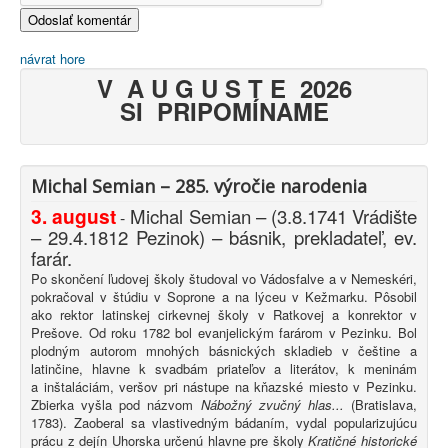
návrat hore
V A U G U S T E 2026
SI PRIPOMÍNAME
Michal Semian – 285. výročie narodenia
3. august
Michal Semian – (3.8.1741 Vrádište
-
– 29.4.1812 Pezinok) – básnik, prekladateľ, ev.
farár.
Po skončení ľudovej školy študoval vo Vádosfalve a v Nemeskéri,
pokračoval v štúdiu v Soprone a na lýceu v Kežmarku. Pôsobil
ako rektor latinskej cirkevnej školy v Ratkovej a konrektor v
Prešove. Od roku 1782 bol evanjelickým farárom v Pezinku. Bol
plodným autorom mnohých básnických skladieb v češtine a
latinčine, hlavne k svadbám priateľov a literátov, k meninám
a inštaláciám, veršov pri nástupe na kňazské miesto v Pezinku.
Zbierka vyšla pod názvom
Nábožný zvučný hlas...
(Bratislava,
1783). Zaoberal sa vlastivedným bádaním, vydal popularizujúcu
prácu z dejín Uhorska určenú hlavne pre školy
Kratičné historické