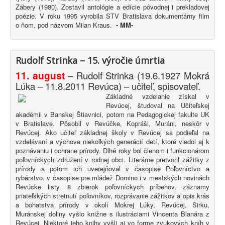
Zábery (1980). Zostavil antológie a edície pôvodnej i prekladovej
poézie. V roku 1995 vyrobila STV Bratislava dokumentárny film
o ňom, pod názvom Milan Kraus.
-
MM-
Rudolf Strinka – 15. výročie úmrtia
11. august
– Rudolf Strinka (19.6.1927 Mokrá
Lúka – 11.8.2011 Revúca) – učiteľ, spisovateľ.
Základné vzdelanie získal v
Revúcej, študoval na Učiteľskej
akadémii v Banskej Štiavnici, potom na Pedagogickej fakulte UK
v Bratislave. Pôsobil v Revúčke, Kopráši, Muráni, neskôr v
Revúcej. Ako učiteľ základnej školy v Revúcej sa podieľal na
vzdelávaní a výchove niekoľkých generácií detí, ktoré viedol aj k
poznávaniu i ochrane prírody. Dlhé roky bol členom i funkcionárom
poľovníckych združení v rodnej obci. Literárne pretvoril zážitky z
prírody a potom ich uverejňoval v časopise Poľovníctvo a
rybárstvo, v časopise pre mládež Domino i v mestských novinách
Revúcke listy. 8 zbierok poľovníckych príbehov, záznamy
priateľských stretnutí poľovníkov, rozprávanie zážitkov a opis krás
a bohatstva prírody v okolí Mokrej Lúky, Revúcej, Sirku,
Muránskej doliny vyšlo knižne s ilustráciami Vincenta Blanára z
Revúcej. Niektoré jeho knihy vyšli aj vo forme zvukových kníh v