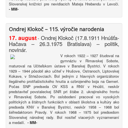
Slovenskej knižnici pre nevidiacich Mateja Hrebendu v Levoči.
-
MM-
Ondrej Klokoč – 115. výročie narodenia
17. august
Ondrej Klokoč (17.8.1911 Hnúšťa-
-
Hačava – 26.3.1975 Bratislava) – politik,
novinár.
V rokoch 1922 – 1927 študoval na
gymnáziu v Rimavskej Sobote,
maturoval na Učiteľskom ústave v Banskej Bystrici. V rokoch
1929 – 1944 pôsobil ako učiteľ v Hrušove, Ostranoch, Liptovskej
Kokave, v Striežovciach. Bol jedným z hlavných organizátorov
ilegálneho protifašistického hnutia a ozbrojeného boja na Gemeri.
Počas SNP predseda OV KSS a RNV v Hnúšti, neskôr
predstaviteľ povstaleckej SNR pri štábe 2. ukrajinského frontu
v Rimavskej Sobote. Po oslobodení pracoval vo vysokých
politických a štátnych funkciách v oblasti školstva a kultúry ako
predseda KNV v Banskej Bystrici, neskôr 1958 – 1968 bol
šéfredaktorom Pravdy. V rokoch 1968 – 1975 bol predsedom
Slovenskej národnej rady. Bol nositeľ viacerých vyznamenaní
a medailí.
-
MM-