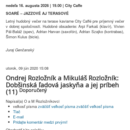
nedeľa 16. augusta 2026 | 19.00 | City Caffe
SOARÉ – JAZZOVÉ AJ TERASOVÉ
Letný hudobný večer na terase kaviarne City Caffé pre príjemný večer
v dobrej spoločnosti. Hudobné obsadenie: Arpi Farkaš (klavír), Vivien
Pál-Baláž (spev), Adrian Harvan (saxofón), Adrian Szajko (kontrabas),
Šimon Kulus (bicie).
Juraj Genčanský
utorok, 09 jún 2020 15:08
Ondrej Rozložník a Mikuláš Rozložník:
Dobšinská ľadová jaskyňa a jej príbeh
Doporučený
(11)
Napísal(a) O a M Rozložníkovci
veľkosť písma
zväčšiť veľkosť písma
zväčšiť veľkosť písma
Tlač
E-mail
Pridajte komentár medzi prvými!
Ohodnotiť túto položku