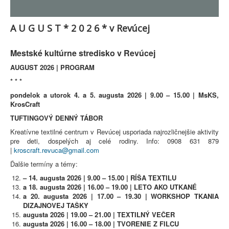
A U G U S T * 2 0 2 6 * v Revúcej
Mestské kultúrne stredisko v Revúcej
AUGUST 2026 | PROGRAM
* * *
pondelok a utorok 4. a 5. augusta 2026 | 9.00 – 15.00 | MsKS,
KrosCraft
TUFTINGOVÝ DENNÝ TÁBOR
Kreatívne textilné centrum v Revúcej usporiada najrozličnejšie aktivity
pre deti, dospelých aj celé rodiny. Info: 0908 631 879
|
kroscraft.revuca@gmail.com
Ďalšie termíny a témy:
– 14. augusta 2026 | 9.00 – 15.00 | RÍŠA TEXTILU
a 18. augusta 2026 | 16.00 – 19.00 | LETO AKO UTKANÉ
a 20. augusta 2026 | 17.00 – 19.30 | WORKSHOP TKANIA
DIZAJNOVEJ TAŠKY
augusta 2026 | 19.00 – 21.00 | TEXTILNÝ VEČER
augusta 2026 | 16.00 – 18.00 | TVORENIE Z FILCU