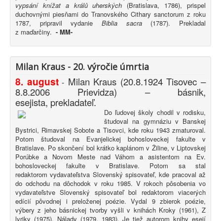
vypsání knížat a králů uherských
(Bratislava, 1786), prispel
duchovnými piesňami do Tranovského Cithary sanctorum z roku
1787, pripravil vydanie
Biblia sacra
(1787). Prekladal
z maďarčiny.
-
MM-
Milan Kraus - 20. výročie úmrtia
8. august
Milan Kraus (20.8.1924 Tisovec –
-
8.8.2006 Prievidza) – básnik,
esejista, prekladateľ.
Do ľudovej školy chodil v rodisku,
študoval na gymnáziu v Banskej
Bystrici, Rimavskej Sobote a Tisovci, kde roku 1943 zmaturoval.
Potom študoval na Evanjelickej bohosloveckej fakulte v
Bratislave. Po skončení bol krátko kaplánom v Žiline, v Liptovskej
Porúbke a Novom Meste nad Váhom a asistentom na Ev.
bohosloveckej fakulte v Bratislave. Potom sa stal
redaktorom vydavateľstva Slovenský spisovateľ, kde pracoval až
do odchodu na dôchodok v roku 1985. V rokoch pôsobenia vo
vydavateľstve Slovenský spisovateľ bol redaktorom viacerých
edícií pôvodnej i preloženej poézie. Vydal 9 zbierok poézie,
výbery z jeho básnickej tvorby vyšli v knihách Kroky (1961), Z
lyriky (1975), Nálady (1979, 1983). Je tiež autorom knihy esejí