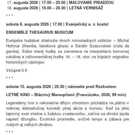
augusta 2026 | 17.00 – 20.00 | MAĽOVANIE PRIADZOU
augusta 2026 | 19.00 – 20.30 | LETNÁ VERNISÁŽ
* * *
sobota 8. augusta 2026 | 17.00 | Evanjelický a. v. kostol
ENSEMBLE THESAURUS MUSICUM
Európske hudobné stretnutie dvoch mimoriadnych sólistov – Michal
Hottmar (theorba, baroková gitara) a Sándor Szaszvárosi (viola da
gamba). Súbor starej hudby sa zameriava na interpretáciu komornej
vokálnej a inštrumentálnej hudby 16. – 18. stor. na kópiách originálov
historických nástrojov.
Vstupné 5 €
* * *
sobota 15. augusta 2026 | 20.30 | námestie pred Rozkvetom
LETNÉ KINO – Bláznivý Marsupilami (Francúzsko, 2026, 99 min)
Legendárny tvor s nekonečne dlhým chvostom prichádza na plátno v
rodinnej dobrodružnej komédii plnej akcie a humoru. Keď sa jeho
tajomný svet stretne s ľudskou zvedavosťou, začína sa divoká jazda
naprieč džungľou. Exotické prostredie, svižné tempo a zábava pre
malých aj veľkých divákov.
* * *