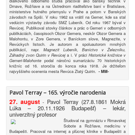
diaľkového odborného štúdia pracoval ako banský technik v
Drnave, Rožňave a na Ústrednom riaditeľstve baní v Bratislave,
ministerstve hutného priemyslu v Prahe a potom v Banských
závodoch na Spiši. V roku 1962 sa vrátil na Gemer, kde sa stal
vedúcim výstavby závodu SMZ Lubeník. Od roku 1967 býval v
Revúcej. Publikoval stovky článkov a prác o Gemeri v odborných
publikáciách, časopisoch Obzor Gemera, neskôr Obzor Gemera a
Malohontu, v Zore Gemera, v Baníckom slove, Magnezite, v
Revúckych listoch. Je autorom a spoluautorom mnohých
publikácií, napr
. Magnezit Lubeník, Baníctvo v Železníku,
Záhadný zvon Quirin v Revúcej
a i. V práci
Historické knižnice v
Gemeri-Malohonte
podal náročnú sumarizáciu 70 historických
knižníc od 16. storočia do konca roka 1918. Je držiteľom
najvyššieho ocenenia mesta Revúca Zlatý Quirin.
-
MM-
Pavol Terray – 165. výročie narodenia
27. august
Pavol Terray
(27.8.1861 Mokrá
-
Lúka – 20.11.1926 Budapešť) – lekár,
univerzitný profesor
Študoval na gymnáziu v Rimavskej
Sobote a Rožňave, medicínu v
Budapešti. Pracoval na internej a pľúcnej klinike v Budapešti a