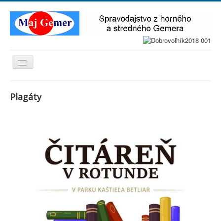
Prepnúť
navigáciu
Seniori
Plagáty
Baníctvo
Kalendár osobností
Kontakt
Podnikanie
Pomôžme si
Gemerská detektívka
Náučné chodníky
Náš šport
Spomienky
Belákovci
Gemerské nárečia
Hutníctvo
Z obcí Gemera
Ján Bradáč