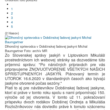
1
2
3
4
5
(2 hlasov)
Dlhoročný sprievodca v Dobšinskej ľadovej jaskyni Michal
Baumgartner
Foto: archív MR
Zo Slovenskej správy jaskýň v Liptovskom Mikuláši
prostredníctvom ich webovej stránky sa dozvedáme túto
príjemnú správu: "Po náročných prípravách pre vás
pripravujeme ZNOVUOTVORENIE VŠETKÝCH NAŠICH
SPRÍSTUPNENÝCH JASKÝŇ. Plánovaný termín je
UTOROK 16.6.2020 v štandardných časoch ako bývajú
jaskyne otvorené počas sezóny."
Platí to aj pre návštevníkov Dobšinskej ľadovej jaskyne,
ktorí si práve v tomto roku spolu s nami pripomínajú 150.
výročie od jej otvorenia. V tomto už 11. pokračovaní
príspevku dvoch rodákov Dobšinej Ondreja a Mikuláša
Rozložníkovcov nás doviedlo práve k tomuto vzácnemu