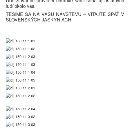
Dodržiavaním pravidiel chránite sami seba aj ostatných
ľudí okolo vás.
TEŠÍME SA NA VAŠU NÁVŠTEVU – VITAJTE SPÄŤ V
SLOVENSKÝCH JASKYNIACH!