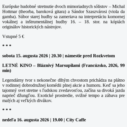
Európske hudobné stretnutie dvoch mimoriadnych sólistov – Michal
Hottmar (theorba, baroková gitara) a Sándor Szaszvárosi (viola da
gamba). Súbor starej hudby sa zameriava na interpretáciu komornej
vokálnej a inštrumentálnej hudby 16. – 18. stor. na kópiách
originálov historických nástrojov.
Vstupné 5 €
* * *
sobota 15. augusta 2026 | 20.30 | námestie pred Rozkvetom
LETNÉ KINO – Bláznivý Marsupilami (Francúzsko, 2026, 99
min)
Legendárny tvor s nekonečne dlhým chvostom prichádza na plátno
v rodinnej dobrodružnej komédii plnej akcie a humoru. Keď sa jeho
tajomný svet stretne s ľudskou zvedavosťou, začína sa divoká jazda
naprieč džungľou. Exotické prostredie, svižné tempo a zábava pre
malých aj veľkých divákov.
* * *
nedeľa 16. augusta 2026 | 19.00 | City Caffe