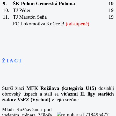
9.
ŠK Polom Gemerská Poloma
19
10.
TJ Péder
19
11.
TJ Maratón Seňa
19
FC Lokomotíva Košice B
(odstúpené)
Ž I A C I
Starší žiaci
MFK Rožňava (kategória U15)
dosiahli
obrovský úspech a stali sa
víťazmi II. ligy starších
žiakov VsFZ (Východ)
v tejto sezóne.
Mladí Rožňavčania pod
vedením trénera Miloša