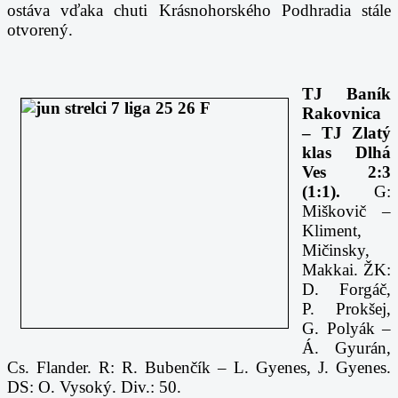
ostáva vďaka chuti Krásnohorského Podhradia stále
otvorený.
TJ Baník
Rakovnica
– TJ Zlatý
klas Dlhá
Ves 2:3
(1:1).
G:
Miškovič –
Kliment,
Mičinsky,
Makkai. ŽK:
D. Forgáč,
P. Prokšej,
G. Polyák –
Á. Gyurán,
Cs. Flander. R: R. Bubenčík – L. Gyenes, J. Gyenes.
DS: O. Vysoký. Div.: 50.