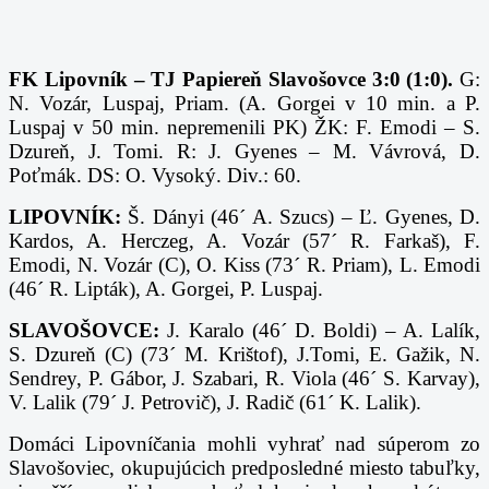
FK Lipovník – TJ Papiereň Slavošovce 3:0 (1:0).
G:
N. Vozár, Luspaj, Priam. (A. Gorgei v 10 min. a P.
Luspaj v 50 min. nepremenili PK) ŽK: F. Emodi – S.
Dzureň, J. Tomi. R: J. Gyenes – M. Vávrová, D.
Poťmák. DS: O. Vysoký. Div.: 60.
LIPOVNÍK:
Š. Dányi (46´ A. Szucs) – Ľ. Gyenes, D.
Kardos, A. Herczeg, A. Vozár (57´ R. Farkaš), F.
Emodi, N. Vozár (C), O. Kiss (73´ R. Priam), L. Emodi
(46´ R. Lipták), A. Gorgei, P. Luspaj.
SLAVOŠOVCE:
J. Karalo (46´ D. Boldi) – A. Lalík,
S. Dzureň (C) (73´ M. Krištof), J.Tomi, E. Gažik, N.
Sendrey, P. Gábor, J. Szabari, R. Viola (46´ S. Karvay),
V. Lalik (79´ J. Petrovič), J. Radič (61´ K. Lalik).
Domáci Lipovníčania mohli vyhrať nad súperom zo
Slavošoviec, okupujúcich predposledné miesto tabuľky,