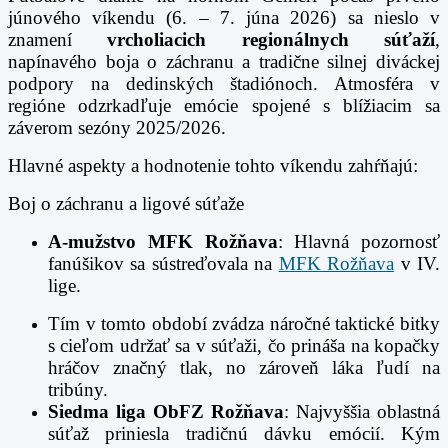
júnového víkendu (6. – 7. júna 2026) sa nieslo v
znamení
vrcholiacich regionálnych súťaží
,
napínavého boja o záchranu a tradične silnej diváckej
podpory na dedinských štadiónoch. Atmosféra v
regióne odzrkadľuje emócie spojené s blížiacim sa
záverom sezóny 2025/2026.
Hlavné aspekty a hodnotenie tohto víkendu zahŕňajú:
Boj o záchranu a ligové súťaže
A-mužstvo MFK Rožňava
: Hlavná pozornosť
fanúšikov sa sústreďovala na
MFK Rožňava
v IV.
lige.
Tím v tomto období zvádza náročné taktické bitky
s cieľom udržať sa v súťaži, čo prináša na kopačky
hráčov značný tlak, no zároveň láka ľudí na
tribúny.
Siedma liga ObFZ Rožňava
: Najvyššia oblastná
súťaž priniesla tradičnú dávku emócií. Kým