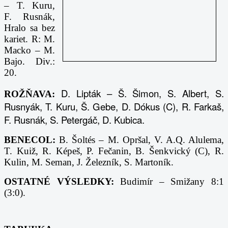
– T. Kuru,
F. Rusnák,
Hralo sa bez
kariet. R: M.
Macko – M.
Bajo. Div.:
20.
D. Lipták – Š. Šimon, S. Albert, S.
ROŽŇAVA:
Rusnyák, T. Kuru, Š. Gebe, D. Dókus (C), R. Farkaš,
F. Rusnák, S. Petergáč, D. Kubica.
BENECOL:
B. Šoltés – M. Opršal, V. A.Q. Alulema,
T. Kuiž, R. Képeš, P. Fečanin, B. Šenkvický (C), R.
Kulin, M. Seman, J. Železník, S. Martoník.
OSTATNÉ VÝSLEDKY:
Budimír – Smižany 8:1
(3:0).