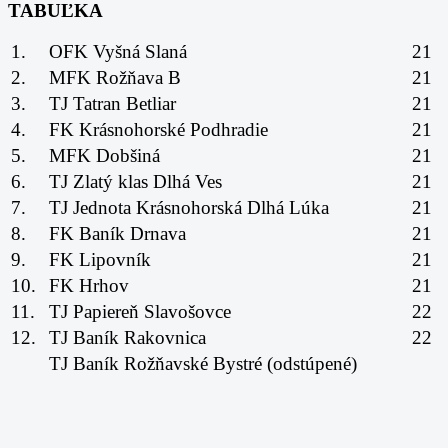
TABUĽKA
1.
OFK Vyšná Slaná
21
2.
MFK Rožňava B
21
3.
TJ Tatran Betliar
21
4.
FK Krásnohorské Podhradie
21
5.
MFK Dobšiná
21
6.
TJ Zlatý klas Dlhá Ves
21
7.
TJ Jednota Krásnohorská Dlhá Lúka
21
8.
FK Baník Drnava
21
9.
FK Lipovník
21
10.
FK Hrhov
21
11.
TJ Papiereň Slavošovce
22
12.
TJ Baník Rakovnica
22
TJ Baník Rožňavské Bystré (odstúpené)