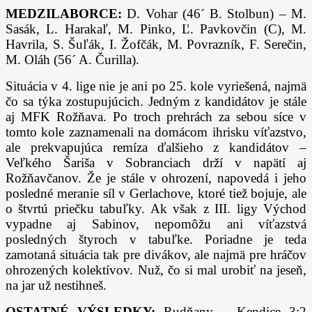
MEDZILABORCE:
D. Vohar (46´ B. Stolbun) – M.
Sasák, L. Harakaľ, M. Pinko, Ľ. Pavkovčin (C), M.
Havrila, S. Šuľák, I. Žofčák, M. Povrazník, F. Serečin,
M. Oláh (56´ A. Čurilla).
Situácia v 4. lige nie je ani po 25. kole vyriešená, najmä
čo sa týka zostupujúcich. Jedným z kandidátov je stále
aj MFK Rožňava. Po troch prehrách za sebou síce v
tomto kole zaznamenali na domácom ihrisku víťazstvo,
ale prekvapujúca remíza ďalšieho z kandidátov –
Veľkého Šariša v Sobranciach drží v napätí aj
Rožňavčanov. Že je stále v ohrození, napovedá i jeho
posledné meranie síl v Gerlachove, ktoré tiež bojuje, ale
o štvrtú priečku tabuľky. Ak však z III. ligy Východ
vypadne aj Sabinov, nepomôžu ani víťazstvá
posledných štyroch v tabuľke. Poriadne je teda
zamotaná situácia tak pre divákov, ale najmä pre hráčov
ohrozených kolektívov. Nuž, čo si mal urobiť na jeseň,
na jar už nestihneš.
OSTATNÉ VÝSLEDKY:
Rudňany – Kendice 3:2