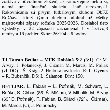
zostáva v pôvodnom zložení, ak samozrejme niekto si,
najmä pre finančnú situáciu, ináč nerozmyslí.
Rakovničania sú prvým futbalovým klubom ObFZ
Rožňava, ktorý týmto duelom odohral už všetky
majstrovské zápasy ročníka 2025/2026. Dosiahol tieto
výsledky: v 22 zápasoch zaznamenal 1 víťazstvo,3
remízy a 18 prehier. Skóre 26:104 a 6 bodov.
TJ Tatran Betliar – MFK Dobšiná 5:2 (3:1).
G: M.
Árvay, J. Polanecký, J. Čižmár, M. Marciš, M. Poliak
(vl. DO) – Š. Krága 2. Hralo sa bez kariet. R: L. Gyenes
– R. Bubenčík, DS: L. Šalamon. Div.: 150.
L. Fabian – L. Poťmák, M. Schvarz, L.
BETLIAR:
Boňko, S. Cirbus (86´ Š. Mišina), V. Mihalík, M. Arvay
(63´ D. Poťmák), R. Fabián, B. Silárdi (72´ J. Čižmár),
M. Marciš (C), J. Polanecký.