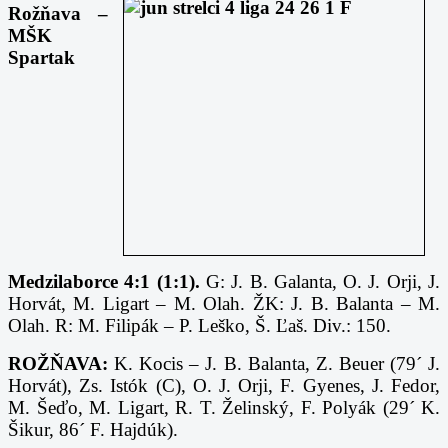
Rožňava –
MŠK
Spartak
Medzilaborce 4:1 (1:1).
G: J. B. Galanta, O. J. Orji, J.
Horvát, M. Ligart – M. Olah. ŽK: J. B. Balanta – M.
Olah. R: M. Filipák – P. Leško, Š. Ľaš. Div.: 150.
ROŽŇAVA:
K. Kocis – J. B. Balanta, Z. Beuer (79´ J.
Horvát), Zs. Istók (C), O. J. Orji, F. Gyenes, J. Fedor,
M. Šeďo, M. Ligart, R. T. Želinský, F. Polyák (29´ K.
Šikur, 86´ F. Hajdúk).