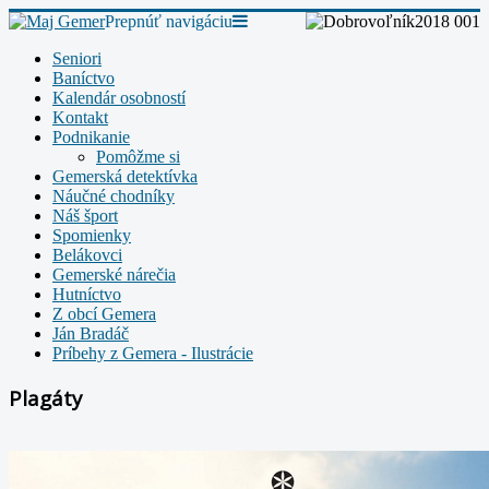
Prepnúť navigáciu
Seniori
Baníctvo
Kalendár osobností
Kontakt
Podnikanie
Pomôžme si
Gemerská detektívka
Náučné chodníky
Náš šport
Spomienky
Belákovci
Gemerské nárečia
Hutníctvo
Z obcí Gemera
Ján Bradáč
Príbehy z Gemera - Ilustrácie
Plagáty