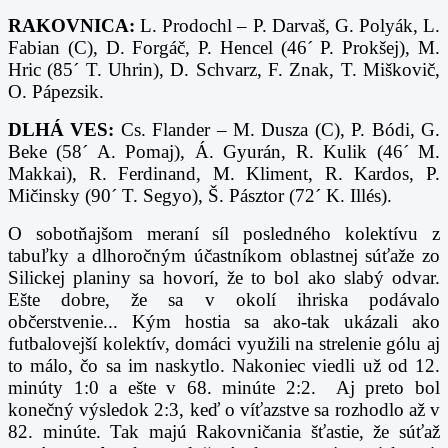
RAKOVNICA:
L. Prodochl – P. Darvaš, G. Polyák, L.
Fabian (C), D. Forgáč, P. Hencel (46´ P. Prokšej), M.
Hric (85´ T. Uhrin), D. Schvarz, F. Znak, T. Miškovič,
O. Pápezsik.
DLHÁ VES:
Cs. Flander – M. Dusza (C), P. Bódi, G.
Beke (58´ A. Pomaj), Á. Gyurán, R. Kulik (46´ M.
Makkai), R. Ferdinand, M. Kliment, R. Kardos, P.
Mičinsky (90´ T. Segyo), Š. Pásztor (72´ K. Illés).
O sobotňajšom meraní síl posledného kolektívu z
tabuľky a dlhoročným účastníkom oblastnej súťaže zo
Silickej planiny sa hovorí, že to bol ako slabý odvar.
Ešte dobre, že sa v okolí ihriska podávalo
občerstvenie... Kým hostia sa ako-tak ukázali ako
futbalovejší kolektív, domáci využili na strelenie gólu aj
to málo, čo sa im naskytlo. Nakoniec viedli už od 12.
minúty 1:0 a ešte v 68. minúte 2:2. Aj preto bol
konečný výsledok 2:3, keď o víťazstve sa rozhodlo až v
82. minúte. Tak majú Rakovničania šťastie, že súťaž