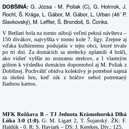
DOBŠINÁ:
G. Józsa - M. Poliak (C), G. Holmok, J.
Rochl, Š. Krága, L. Gábor, M. Gábor, L. Urban (46´ P.
Slavkovský), M. Leffler, Š. Brondoš, S. Čonka.
V Betliari bola na tomto súboji veľmi pekná návšteva –
150 divákov, najvyššia v tomto kole 7. ligy. Zrejme aj
vďaka kultúrnemu podujatiu v tejto obci, ktoré trvalo
po tri dni. Za domácich sa strelecky uplatnili 4 hráči,
ako vidieť vyššie zo zoznamu strelcov, a 1 vlastným
gólom k výsledku domácim dopomohol aj M. Poliak z
Dobšinej. Pochváliť obidva kolektívy je potrebné najmä
za slušnú hru, keď nik z hráčov nebol potrestaný
žiadnou kartou.
MFK Rožňava B – TJ Jednota Krásnohorská Dlhá
Lúka 3:0 (1:0).
G: M. Ligart 2, T. Šujanský. ŽK: F.
Hajdúk - 0.
R: S. Haviark – DS: J. Kerekes, Div.: 125.