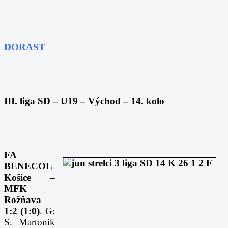
DORAST
III. liga SD – U19 – Východ – 14. kolo
FA
BENECOL
Košice –
MFK
Rožňava
1:2 (1:0)
. G:
S. Martoník