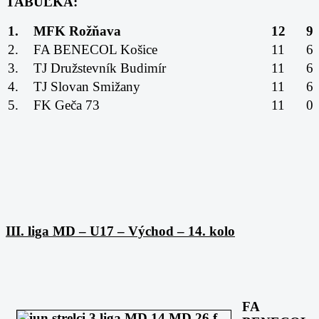
TABUĽKA:
1.
MFK Rožňava
12
9
2.
FA BENECOL Košice
11
6
3.
TJ Družstevník Budimír
11
6
4.
TJ Slovan Smižany
11
6
5.
FK Geča 73
11
0
III. liga MD – U17 – Východ – 14. kolo
FA