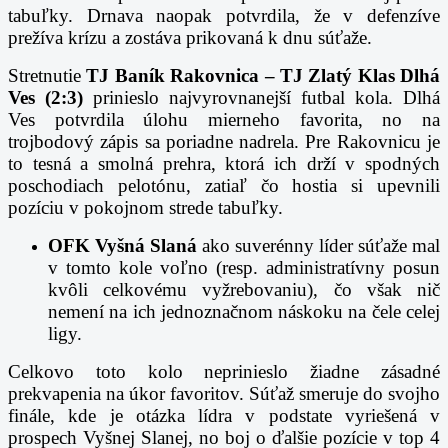
tabuľky. Drnava naopak potvrdila, že v defenzíve
prežíva krízu a zostáva prikovaná k dnu súťaže.
Stretnutie
TJ Baník Rakovnica – TJ Zlatý Klas Dlhá
Ves (2:3)
prinieslo najvyrovnanejší futbal kola. Dlhá
Ves potvrdila úlohu mierneho favorita, no na
trojbodový zápis sa poriadne nadrela. Pre Rakovnicu je
to tesná a smolná prehra, ktorá ich drží v spodných
poschodiach pelotónu, zatiaľ čo hostia si upevnili
pozíciu v pokojnom strede tabuľky.
OFK Vyšná Slaná
ako suverénny líder súťaže mal
v tomto kole voľno (resp. administratívny posun
kvôli celkovému vyžrebovaniu), čo však nič
nemení na ich jednoznačnom náskoku na čele celej
ligy.
Celkovo toto kolo neprinieslo žiadne zásadné
prekvapenia na úkor favoritov. Súťaž smeruje do svojho
finále, kde je otázka lídra v podstate vyriešená v
prospech Vyšnej Slanej, no boj o ďalšie pozície v top 4