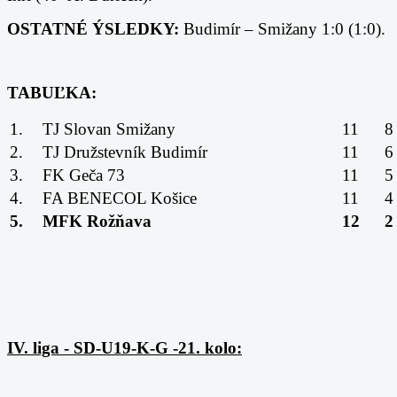
OSTATNÉ ÝSLEDKY:
Budimír – Smižany 1:0 (1:0).
TABUĽKA:
1.
TJ Slovan Smižany
11
2.
TJ Družstevník Budimír
11
6
3.
FK Geča 73
11
5
4.
FA BENECOL Košice
11
4
5.
MFK Rožňava
12
2
IV. liga - SD-U19-K-G -21. kolo: