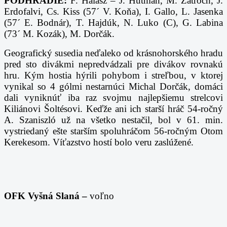
PODHRADIE:
F. Halász – J. Hutman, M. Zatroch, J.
Erdofalvi, Cs. Kiss (57´ V. Koňa), I. Gallo, L. Jasenka
(57´ E. Bodnár), T. Hajdúk, N. Luko (C), G. Labina
(73´ M. Kozák), M. Dorčák.
Geografický susedia neďaleko od krásnohorského hradu
pred sto divákmi nepredvádzali pre divákov rovnakú
hru. Kým hostia hýrili pohybom i streľbou, v ktorej
vynikal so 4 gólmi nestarnúci Michal Dorčák, domáci
dali vyniknúť iba raz svojmu najlepšiemu strelcovi
Kiliánovi Šoltésovi. Keďže ani ich starší hráč 54-ročný
A. Szaniszló už na všetko nestačil, bol v 61. min.
vystriedaný ešte starším spoluhráčom 56-ročným Otom
Kerekesom. Víťazstvo hostí bolo veru zaslúžené.
OFK Vyšná Slaná –
voľno