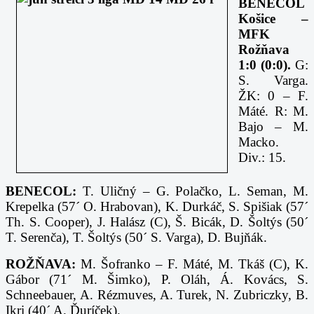
BENECOL
Košice –
MFK
Rožňava
1:0 (0:0).
G:
S. Varga.
ŽK: 0 – F.
Máté. R: M.
Bajo – M.
Macko.
Div.: 15.
BENECOL:
T. Uličný – G. Polačko, L. Seman, M.
Krepelka (57´ O. Hrabovan), K. Durkáč, S. Spišiak (57´
Th. S. Cooper), J. Halász (C), Š. Bicák, D. Šoltýs (50´
T. Serenča), T. Šoltýs (50´ S. Varga), D. Bujňák.
ROŽŇAVA:
M. Šofranko – F. Máté, M. Tkáš (C), K.
Gábor (71´ M. Šimko), P. Oláh, Á. Kovács, S.
Schneebauer, A. Rézmuves, A. Turek, N. Zubriczky, B.
Ikri (40´ A. Ďuríček).