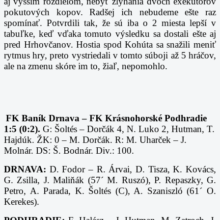
aj vyšším rozdielom, nebyť zlyhania dvoch exekútorov
pokutových kopov. Radšej ich nebudeme ešte raz
spomínať. Potvrdili tak, že sú iba o 2 miesta lepší v
tabuľke, keď vďaka tomuto výsledku sa dostali ešte aj
pred Hrhovčanov. Hostia spod Kohúta sa snažili meniť
rytmus hry, preto vystriedali v tomto súboji až 5 hráčov,
ale na zmenu skóre im to, žiaľ, nepomohlo.
FK Baník Drnava – FK Krásnohorské Podhradie
1:5 (0:2).
G: Šoltés – Dorčák 4, N. Luko 2, Hutman, T.
Hajdúk. ŽK: 0 – M. Dorčák. R: M. Uharček – J.
Molnár. DS: Š. Bodnár. Div.: 100.
DRNAVA:
D. Fodor – R. Árvai, D. Tisza, K. Kovács,
G. Zsilla, J. Maliňák (57´ M. Ruszó), P. Repaszky, G.
Petro, A. Parada, K. Šoltés (C), A. Szaniszló (61´ O.
Kerekes).