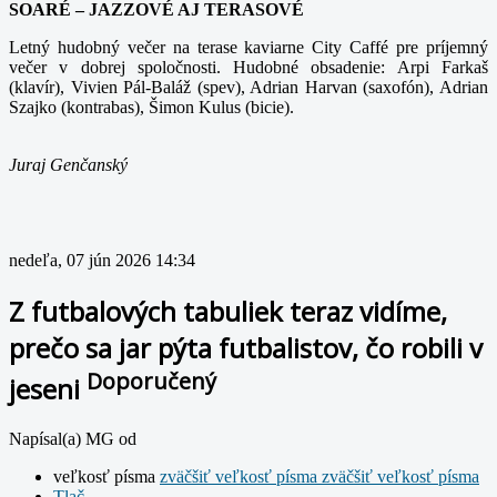
SOARÉ – JAZZOVÉ AJ TERASOVÉ
Letný hudobný večer na terase kaviarne City Caffé pre príjemný
večer v dobrej spoločnosti. Hudobné obsadenie: Arpi Farkaš
(klavír), Vivien Pál-Baláž (spev), Adrian Harvan (saxofón), Adrian
Szajko (kontrabas), Šimon Kulus (bicie).
Juraj Genčanský
nedeľa, 07 jún 2026 14:34
Z futbalových tabuliek teraz vidíme,
prečo sa jar pýta futbalistov, čo robili v
Doporučený
jeseni
Napísal(a) MG od
veľkosť písma
zväčšiť veľkosť písma
zväčšiť veľkosť písma
Tlač