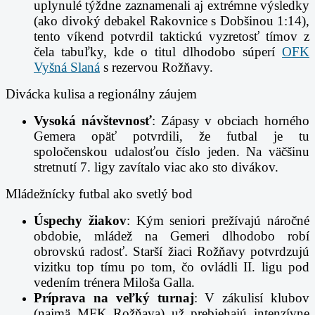
uplynulé týždne zaznamenali aj extrémne výsledky
(ako divoký debakel Rakovnice s Dobšinou 1:14),
tento víkend potvrdil taktickú vyzretosť tímov z
čela tabuľky, kde o titul dlhodobo súperí
OFK
Vyšná Slaná
s rezervou Rožňavy.
Divácka kulisa a regionálny záujem
Vysoká návštevnosť
: Zápasy v obciach horného
Gemera opäť potvrdili, že futbal je tu
spoločenskou udalosťou číslo jeden. Na väčšinu
stretnutí 7. ligy zavítalo viac ako sto divákov.
Mládežnícky futbal ako svetlý bod
Úspechy žiakov
: Kým seniori prežívajú náročné
obdobie, mládež na Gemeri dlhodobo robí
obrovskú radosť. Starší žiaci Rožňavy potvrdzujú
vizitku top tímu po tom, čo ovládli II. ligu pod
vedením trénera Miloša Galla.
Príprava na veľký turnaj
: V zákulisí klubov
(najmä MFK Rožňava) už prebiehajú intenzívne