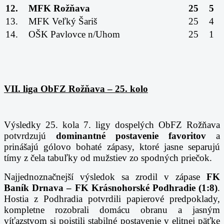
12.
MFK Rožňava
25
5
13.
MFK Veľký Šariš
25
4
14.
OŠK Pavlovce n/Uhom
25
1
VII. liga ObFZ Rožňava – 25. kolo
Výsledky 25. kola 7. ligy dospelých ObFZ Rožňava
potvrdzujú
dominantné postavenie favoritov
a
prinášajú gólovo bohaté zápasy, ktoré jasne separujú
tímy z čela tabuľky od mužstiev zo spodných priečok.
Najjednoznačnejší výsledok sa zrodil v zápase
FK
Baník Drnava – FK Krásnohorské Podhradie (1:8)
.
Hostia z Podhradia potvrdili papierové predpoklady,
kompletne rozobrali domácu obranu a jasným
víťazstvom si poistili stabilné postavenie v elitnej päťke