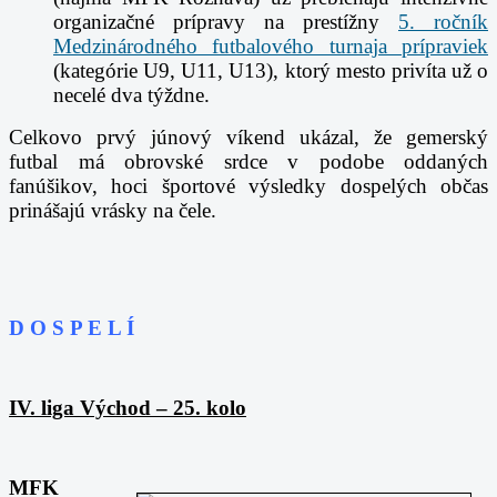
organizačné prípravy na prestížny
5. ročník
Medzinárodného futbalového turnaja prípraviek
(kategórie U9, U11, U13), ktorý mesto privíta už o
necelé dva týždne.
Celkovo prvý júnový víkend ukázal, že gemerský
futbal má obrovské srdce v podobe oddaných
fanúšikov, hoci športové výsledky dospelých občas
prinášajú vrásky na čele.
D O S P E L Í
IV. liga Východ – 25. kolo
MFK