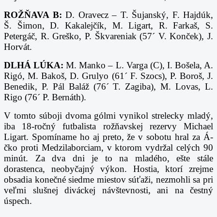
ROŽŇAVA B:
D. Oravecz – T. Šujanský, F. Hajdúk,
Š. Šimon, D. Kakalejčík, M. Ligart, R. Farkaš, S.
Petergáč, R. Greško, P. Škvareniak (57´ V. Konček), J.
Horvát.
DLHÁ LÚKA:
M. Manko – L. Varga (C), I. Bošela, A.
Rigó, M. Bakoš, D. Grulyo (61´ F. Szocs), P. Boroš, J.
Benedik, P. Pál Baláž (76´ T. Zagiba), M. Lovas, L.
Rigo (76´ P. Bernáth).
V tomto súboji dvoma gólmi vynikol strelecky mladý,
iba 18-ročný futbalista rožňavskej rezervy Michael
Ligart. Spomíname ho aj preto, že v sobotu hral za Á-
čko proti Medzilaborciam, v ktorom vydržal celých 90
minút. Za dva dni je to na mladého, ešte stále
dorastenca, neobyčajný výkon. Hostia, ktorí zrejme
obsadia konečné siedme miestov súťaži, nezmohli sa pri
veľmi slušnej diváckej návštevnosti, ani na čestný
úspech.