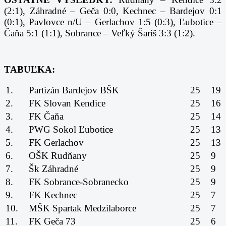
(2:1), Záhradné – Geča 0:0, Kechnec – Bardejov 0:1
(0:1), Pavlovce n/U – Gerlachov 1:5 (0:3), Ľubotice –
Čaňa 5:1 (1:1), Sobrance – Veľký Šariš 3:3 (1:2).
TABUĽKA:
1.
Partizán Bardejov BŠK
25
19
2.
FK Slovan Kendice
25
16
3.
FK Čaňa
25
14
4.
PWG Sokol Ľubotice
25
13
5.
FK Gerlachov
25
13
6.
OŠK Rudňany
25
9
7.
Šk Záhradné
25
9
8.
FK Sobrance-Sobranecko
25
9
9.
FK Kechnec
25
7
10.
MŠK Spartak Medzilaborce
25
7
11.
FK Geča 73
25
6