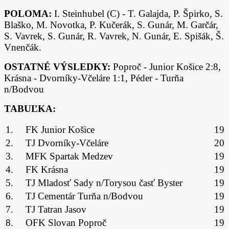
POLOMA:
I. Steinhubel (C) - T. Galajda, P. Špirko, S.
Blaško, M. Novotka, P. Kučerák, S. Gunár, M. Garčár,
S. Vavrek, S. Gunár, R. Vavrek, N. Gunár, E. Spišák, Š.
Vnenčák.
OSTATNÉ VÝSLEDKY:
Poproč - Junior Košice 2:8,
Krásna - Dvorníky-Včeláre 1:1, Péder - Turňa
n/Bodvou
TABUĽKA:
1.
FK Junior Košice
19
2.
TJ Dvorníky-Včeláre
20
3.
MFK Spartak Medzev
19
4.
FK Krásna
19
5.
TJ Mladosť Sady n/Torysou časť Byster
19
6.
TJ Cementár Turňa n/Bodvou
19
7.
TJ Tatran Jasov
19
8.
OFK Slovan Poproč
19