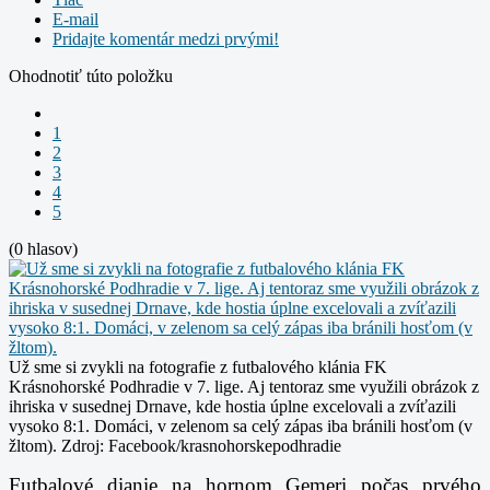
E-mail
Pridajte komentár medzi prvými!
Ohodnotiť túto položku
1
2
3
4
5
(0 hlasov)
Už sme si zvykli na fotografie z futbalového klánia FK
Krásnohorské Podhradie v 7. lige. Aj tentoraz sme využili obrázok z
ihriska v susednej Drnave, kde hostia úplne excelovali a zvíťazili
vysoko 8:1. Domáci, v zelenom sa celý zápas iba bránili hosťom (v
žltom).
Zdroj: Facebook/krasnohorskepodhradie
Futbalové dianie na hornom Gemeri počas prvého