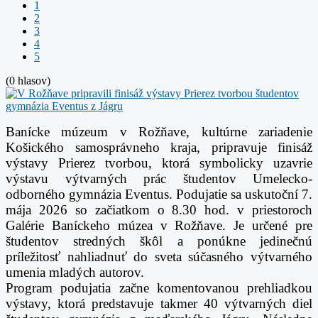
1
2
3
4
5
(0 hlasov)
Banícke múzeum v Rožňave, kultúrne zariadenie
Košického samosprávneho kraja,
pripravuje finisáž
výstavy Prierez tvorbou, ktorá symbolicky uzavrie
výstavu výtvarných prác
študentov Umelecko-
odborného gymnázia Eventus.
Podujatie sa uskutoční 7.
mája 2026 so začiatkom o 8.30 hod. v priestoroch
Galérie
Baníckeho múzea v Rožňave.
Je určené pre
študentov stredných
škôl a ponúkne jedinečnú
príležitosť nahliadnuť do sveta súčasného výtvarného
umenia mladých
autorov.
Program podujatia začne komentovanou prehliadkou
výstavy, ktorá predstavuje takmer
40 výtvarných diel