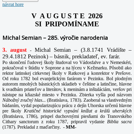
návrat hore
V A U G U S T E 2026
SI PRIPOMÍNAME
Michal Semian – 285. výročie narodenia
3. august
Michal Semian – (3.8.1741 Vrádište –
-
29.4.1812 Pezinok) – básnik, prekladateľ, ev. farár.
Po skončení ľudovej školy študoval vo Vádosfalve a v Nemeskéri,
pokračoval v štúdiu v Soprone a na lýceu v Kežmarku. Pôsobil ako
rektor latinskej cirkevnej školy v Ratkovej a konrektor v Prešove.
Od roku 1782 bol evanjelickým farárom v Pezinku. Bol plodným
autorom mnohých básnických skladieb v češtine a latinčine, hlavne
k svadbám priateľov a literátov, k meninám a inštaláciám, veršov pri
nástupe na kňazské miesto v Pezinku. Zbierka vyšla pod názvom
Nábožný zvučný hlas...
(Bratislava, 1783). Zaoberal sa vlastivedným
bádaním, vydal popularizujúcu prácu z dejín Uhorska určenú hlavne
pre školy
Kratičné historické vypsání knížat a králů uherských
(Bratislava, 1786), prispel duchovnými piesňami do Tranovského
Cithary sanctorum z roku 1787, pripravil vydanie
Biblia sacra
(1787). Prekladal z maďarčiny.
-
MM-