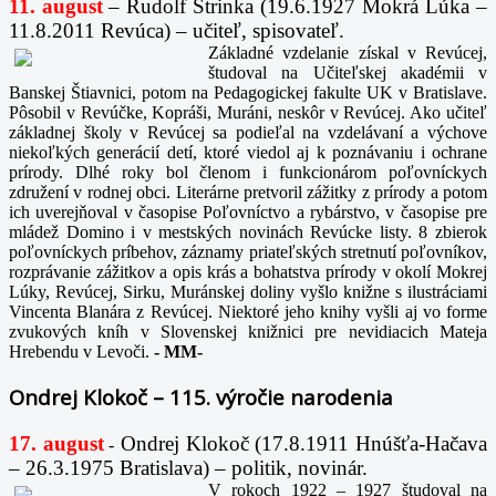
11. august
– Rudolf Strinka (19.6.1927 Mokrá Lúka –
11.8.2011 Revúca) – učiteľ, spisovateľ.
Základné vzdelanie získal v Revúcej,
študoval na Učiteľskej akadémii v
Banskej Štiavnici, potom na Pedagogickej fakulte UK v Bratislave.
Pôsobil v Revúčke, Kopráši, Muráni, neskôr v Revúcej. Ako učiteľ
základnej školy v Revúcej sa podieľal na vzdelávaní a výchove
niekoľkých generácií detí, ktoré viedol aj k poznávaniu i ochrane
prírody. Dlhé roky bol členom i funkcionárom poľovníckych
združení v rodnej obci. Literárne pretvoril zážitky z prírody a potom
ich uverejňoval v časopise Poľovníctvo a rybárstvo, v časopise pre
mládež Domino i v mestských novinách Revúcke listy. 8 zbierok
poľovníckych príbehov, záznamy priateľských stretnutí poľovníkov,
rozprávanie zážitkov a opis krás a bohatstva prírody v okolí Mokrej
Lúky, Revúcej, Sirku, Muránskej doliny vyšlo knižne s ilustráciami
Vincenta Blanára z Revúcej. Niektoré jeho knihy vyšli aj vo forme
zvukových kníh v Slovenskej knižnici pre nevidiacich Mateja
Hrebendu v Levoči.
-
MM-
Ondrej Klokoč – 115. výročie narodenia
17. august
Ondrej Klokoč (17.8.1911 Hnúšťa-Hačava
-
– 26.3.1975 Bratislava) – politik, novinár.
V rokoch 1922 – 1927 študoval na