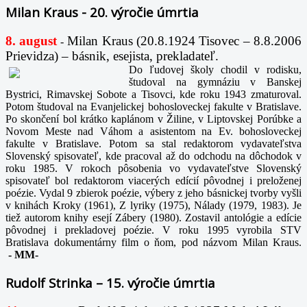
Milan Kraus - 20. výročie úmrtia
8. august
Milan Kraus (20.8.1924 Tisovec – 8.8.2006
-
Prievidza) – básnik, esejista, prekladateľ.
Do ľudovej školy chodil v rodisku,
študoval na gymnáziu v Banskej
Bystrici, Rimavskej Sobote a Tisovci, kde roku 1943 zmaturoval.
Potom študoval na Evanjelickej bohosloveckej fakulte v Bratislave.
Po skončení bol krátko kaplánom v Žiline, v Liptovskej Porúbke a
Novom Meste nad Váhom a asistentom na Ev. bohosloveckej
fakulte v Bratislave. Potom sa stal redaktorom vydavateľstva
Slovenský spisovateľ, kde pracoval až do odchodu na dôchodok v
roku 1985. V rokoch pôsobenia vo vydavateľstve Slovenský
spisovateľ bol redaktorom viacerých edícií pôvodnej i preloženej
poézie. Vydal 9 zbierok poézie, výbery z jeho básnickej tvorby vyšli
v knihách Kroky (1961), Z lyriky (1975), Nálady (1979, 1983). Je
tiež autorom knihy esejí Zábery (1980). Zostavil antológie a edície
pôvodnej i prekladovej poézie. V roku 1995 vyrobila STV
Bratislava dokumentárny film o ňom, pod názvom Milan Kraus.
-
MM-
Rudolf Strinka – 15. výročie úmrtia