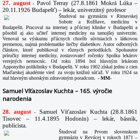
27. august
Pavol Terray
(27.8.1861 Mokrá Lúka –
-
20.11.1926 Budapešť) – lekár, univerzitný profesor
Študoval na gymnáziu v Rimavskej
Sobote a Rožňave, medicínu v
Budapešti. Pracoval na internej a pľúcnej klinike v Budapešti a
pôsobil aj ako učiteľ internej medicíny na tamojšej univerzite.
Venoval sa výskumu pľúcnych chorôb súvisiacich s látkovou
premenou, najmä problematike liečby diabetikov. Autor odborných
článkov, ktoré publikoval v rôznych periodikách. Spoluautor
príručky internej medicíny, zostavovateľ ročenky Spolku lekárov
verejných nemocníc. Od roku 1894 bol hlavným lekárom
Apponyiho polikliniky v Budapešti. V roku 1902 získal jednu z cien
Maďarskej akadémie vied za svoju knižnú súťaž. V roku 1924 sa
stal hlavným uhorským zdravotným poradcom.
-
MM-
Samuel Víťazoslav Kuchta – 165. výročie
narodenia
28. august
Samuel Víťazoslav Kuchta (28.8.1861
-
Tisovec – 11.4.1895 Hodonín) – lekár, básnik,
publicista.
Študoval na Prvom slovenskom
gymnáziu v Revúcej v rokoch 1871 –