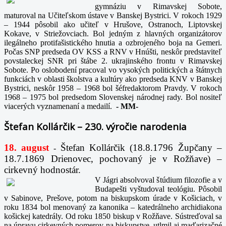
gymnáziu v Rimavskej Sobote,
maturoval na Učiteľskom ústave v Banskej Bystrici. V rokoch 1929
– 1944 pôsobil ako učiteľ v Hrušove, Ostranoch, Liptovskej
Kokave, v Striežovciach. Bol jedným z hlavných organizátorov
ilegálneho protifašistického hnutia a ozbrojeného boja na Gemeri.
Počas SNP predseda OV KSS a RNV v Hnúšti, neskôr predstaviteľ
povstaleckej SNR pri štábe 2. ukrajinského frontu v Rimavskej
Sobote. Po oslobodení pracoval vo vysokých politických a štátnych
funkciách v oblasti školstva a kultúry ako predseda KNV v Banskej
Bystrici, neskôr 1958 – 1968 bol šéfredaktorom Pravdy. V rokoch
1968 – 1975 bol predsedom Slovenskej národnej rady. Bol nositeľ
viacerých vyznamenaní a medailí.
-
MM-
Štefan Kollárčik – 230. výročie narodenia
18. august
Štefan Kollárčik (18.8.1796 Župčany –
-
18.7.1869 Drienovec, pochovaný je v Rožňave) –
cirkevný hodnostár.
V Jágri absolvoval štúdium filozofie a v
Budapešti vyštudoval teológiu. Pôsobil
v Sabinove, Prešove, potom na biskupskom úrade v Košiciach, v
roku 1834 bol menovaný za kanonika – katedrálneho archidiakona
košickej katedrály. Od roku 1850 biskup v Rožňave. Sústreďoval sa
na úpravu cirkevných pomerov na biskupstve, utlmil aj maďarizačné