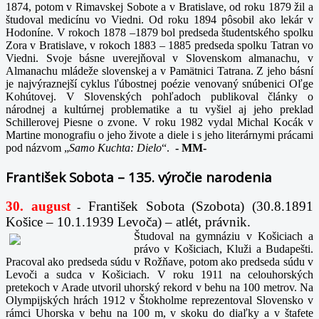
1874, potom v Rimavskej Sobote a v Bratislave, od roku 1879 žil a
študoval medicínu vo Viedni. Od roku 1894 pôsobil ako lekár v
Hodoníne. V rokoch 1878 –1879 bol predseda študentského spolku
Zora v Bratislave, v rokoch 1883 – 1885 predseda spolku Tatran vo
Viedni. Svoje básne uverejňoval v Slovenskom almanachu, v
Almanachu mládeže slovenskej a v Pamätnici Tatrana. Z jeho básní
je najvýraznejší cyklus ľúbostnej poézie venovaný snúbenici Oľge
Kohútovej. V Slovenských pohľadoch publikoval články o
národnej a kultúrnej problematike a tu vyšiel aj jeho preklad
Schillerovej Piesne o zvone. V roku 1982 vydal Michal Kocák v
Martine monografiu o jeho živote a diele i s jeho literárnymi prácami
pod názvom „
Samo Kuchta: Dielo
“.
-
MM-
František Sobota – 135. výročie narodenia
30. august
František Sobota (Szobota) (30.8.1891
-
Košice – 10.1.1939 Levoča) – atlét, právnik.
Študoval na gymnáziu v Košiciach a
právo v Košiciach, Kluži a Budapešti.
Pracoval ako predseda súdu v Rožňave, potom ako predseda súdu v
Levoči a sudca v Košiciach. V roku 1911 na celouhorských
pretekoch v Arade utvoril uhorský rekord v behu na 100 metrov. Na
Olympijských hrách 1912 v Štokholme reprezentoval Slovensko v
rámci Uhorska v behu na 100 m, v skoku do diaľky a v štafete