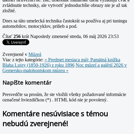
zvládnutie techniky, ale vytvoriť jednoduchšie obrazy nie je až tak
zložité.
Dnes sa táto umelecká technika častokrát sa používa aj pri tuningu
automobilov, motocyklov, prilieb a pod.
Čítať
256
krát
Naposledy zmenené streda, 06 máj 2026 23:53
Zverejnené v
Múzeá
Viac z tejto kategórie:
« Predmet mesiaca máj: Pamätná knižka
Blaha Lujzy (1850-1926) z roku 1896
Noc múzeí a galérií 2026 v
Gemersko-malohontskom múzeu »
Napíšte komentár
Presvedčte sa prosím, že ste vložili všetky požadované informácie
označené hviezdičkou (*) . HTML kód nie je povolený.
Komentáre nesúvisiace s témou
nebudú zverejnené!