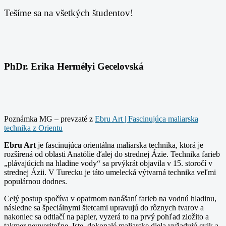
Tešíme sa na všetkých študentov!
PhDr. Erika Hermélyi Gecelovská
Poznámka MG – prevzaté z
Ebru Art | Fascinujúca maliarska
technika z Orientu
Ebru Art
je fascinujúca orientálna maliarska technika, ktorá je
rozšírená od oblasti Anatólie ďalej do strednej Ázie. Technika farieb
„plávajúcich na hladine vody“ sa prvýkrát objavila v 15. storočí v
strednej Ázii. V Turecku je táto umelecká výtvarná technika veľmi
populárnou dodnes.
Celý postup spočíva v opatrnom nanášaní farieb na vodnú hladinu,
následne sa špeciálnymi štetcami upravujú do rôznych tvarov a
nakoniec sa odtlačí na papier, vyzerá to na prvý pohľad zložito a
takmer neuveriteľne. Iste, dokonalé maliarske diela vyžadujú cvik a