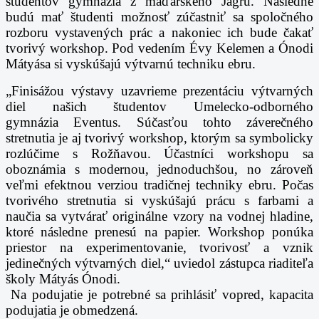
študentov gymnázia z maďarského Jágru. Následne
budú mať študenti
možnosť zúčastniť sa spoločného
rozboru vystavených prác a nakoniec ich bude čakať
tvorivý
workshop. Pod vedením Évy Kelemen a Ónodi
Mátyása si vyskúšajú výtvarnú techniku ebru.
„Finisážou výstavy uzavrieme prezentáciu výtvarných
diel našich študentov Umelecko-odborného
gymnázia
Eventus. Súčasťou tohto záverečného
stretnutia je aj tvorivý workshop, ktorým sa symbolicky
rozlúčime s
Rožňavou. Účastníci workshopu sa
oboznámia s modernou, jednoduchšou, no zároveň
veľmi efektnou verziou
tradičnej techniky ebru. Počas
tvorivého stretnutia si vyskúšajú prácu s farbami a
naučia sa vytvárať originálne
vzory na vodnej hladine,
ktoré následne prenesú na papier. Workshop ponúka
priestor na experimentovanie,
tvorivosť a vznik
jedinečných výtvarných diel,“ uviedol zástupca riaditeľa
školy Mátyás Ónodi.
Na podujatie je potrebné sa prihlásiť vopred, kapacita
podujatia je
obmedzená.