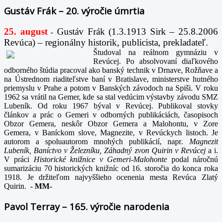
Gustáv Frák – 20. výročie úmrtia
25. august
Gustáv Frák
(1.3.1913 Sirk – 25.8.2006
-
Revúca) – regionálny historik, publicista, prekladateľ.
Študoval na reálnom gymnáziu v
Revúcej. Po absolvovaní diaľkového
odborného štúdia pracoval ako banský technik v Drnave, Rožňave a
na Ústrednom riaditeľstve baní v Bratislave, ministerstve hutného
priemyslu v Prahe a potom v Banských závodoch na Spiši. V roku
1962 sa vrátil na Gemer, kde sa stal vedúcim výstavby závodu SMZ
Lubeník. Od roku 1967 býval v Revúcej. Publikoval stovky
článkov a prác o Gemeri v odborných publikáciách, časopisoch
Obzor Gemera, neskôr Obzor Gemera a Malohontu, v Zore
Gemera, v Baníckom slove, Magnezite, v Revúckych listoch. Je
autorom a spoluautorom mnohých publikácií, napr
. Magnezit
Lubeník, Baníctvo v Železníku, Záhadný zvon Quirin v Revúcej
a i.
V práci
Historické knižnice v Gemeri-Malohonte
podal náročnú
sumarizáciu 70 historických knižníc od 16. storočia do konca roka
1918. Je držiteľom najvyššieho ocenenia mesta Revúca Zlatý
Quirin.
-
MM-
Pavol Terray – 165. výročie narodenia