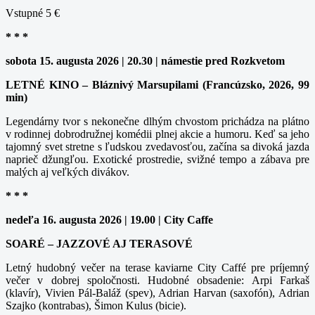
Vstupné 5 €
* * *
sobota 15. augusta 2026 | 20.30 | námestie pred Rozkvetom
LETNÉ KINO – Bláznivý Marsupilami (Francúzsko, 2026, 99
min)
Legendárny tvor s nekonečne dlhým chvostom prichádza na plátno
v rodinnej dobrodružnej komédii plnej akcie a humoru. Keď sa jeho
tajomný svet stretne s ľudskou zvedavosťou, začína sa divoká jazda
naprieč džungľou. Exotické prostredie, svižné tempo a zábava pre
malých aj veľkých divákov.
* * *
nedeľa 16. augusta 2026 | 19.00 | City Caffe
SOARÉ – JAZZOVÉ AJ TERASOVÉ
Letný hudobný večer na terase kaviarne City Caffé pre príjemný
večer v dobrej spoločnosti. Hudobné obsadenie: Arpi Farkaš
(klavír), Vivien Pál-Baláž (spev), Adrian Harvan (saxofón), Adrian
Szajko (kontrabas), Šimon Kulus (bicie).