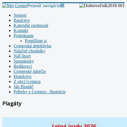
Prepnúť navigáciu
Seniori
Baníctvo
Kalendár osobností
Kontakt
Podnikanie
Pomôžme si
Gemerská detektívka
Náučné chodníky
Náš šport
Spomienky
Belákovci
Gemerské nárečia
Hutníctvo
Z obcí Gemera
Ján Bradáč
Príbehy z Gemera - Ilustrácie
Plagáty