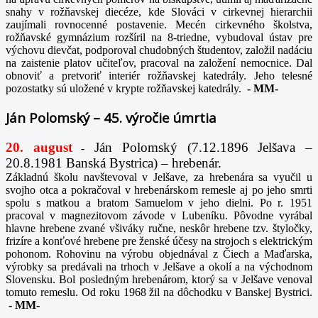
snahy v rožňavskej diecéze, kde Slováci v cirkevnej hierarchii
zaujímali rovnocenné postavenie. Mecén cirkevného školstva,
rožňavské gymnázium rozšíril na 8-triedne, vybudoval ústav pre
výchovu dievčat, podporoval chudobných študentov, založil nadáciu
na zaistenie platov učiteľov, pracoval na založení nemocnice. Dal
obnoviť a pretvoriť interiér rožňavskej katedrály. Jeho telesné
pozostatky sú uložené v krypte rožňavskej katedrály.
-
MM-
Ján Polomský – 45. výročie úmrtia
20. august
Ján Polomský (7.12.1896 Jelšava –
-
20.8.1981 Banská Bystrica) – hrebenár.
Základnú školu navštevoval v Jelšave, za hrebenára sa vyučil u
svojho otca a pokračoval v hrebenárskom remesle aj po jeho smrti
spolu s matkou a bratom Samuelom v jeho dielni. Po r. 1951
pracoval v magnezitovom závode v Lubeníku. Pôvodne vyrábal
hlavne hrebene zvané všiváky ručne, neskôr hrebene tzv. štyločky,
frizíre a konťové hrebene pre ženské účesy na strojoch s elektrickým
pohonom. Rohovinu na výrobu objednával z Čiech a Maďarska,
výrobky sa predávali na trhoch v Jelšave a okolí a na východnom
Slovensku. Bol posledným hrebenárom, ktorý sa v Jelšave venoval
tomuto remeslu. Od roku 1968 žil na dôchodku v Banskej Bystrici.
-
MM-