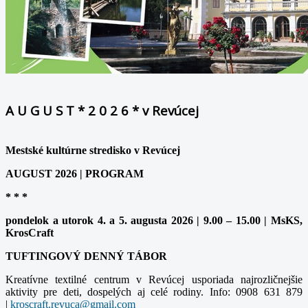
A U G U S T * 2 0 2 6 * v Revúcej
Mestské kultúrne stredisko v Revúcej
AUGUST 2026 | PROGRAM
* * *
pondelok a utorok 4. a 5. augusta 2026 | 9.00 – 15.00 | MsKS,
KrosCraft
TUFTINGOVÝ DENNÝ TÁBOR
Kreatívne textilné centrum v Revúcej usporiada najrozličnejšie
aktivity pre deti, dospelých aj celé rodiny. Info: 0908 631 879
|