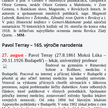
článkov a prác o Gemeri v odborných publikáciách, časopisoch
Obzor Gemera, neskôr Obzor Gemera a Malohontu, v Zore
Gemera, v Baníckom slove, Magnezite, v Revúckych listoch. Je
autorom a spoluautorom mnohých publikácií, napr
. Magnezit
Lubeník, Baníctvo v Železníku, Záhadný zvon Quirin v Revúcej
a i.
V práci
Historické knižnice v Gemeri-Malohonte
podal náročnú
sumarizáciu 70 historických knižníc od 16. storočia do konca roka
1918. Je držiteľom najvyššieho ocenenia mesta Revúca Zlatý
Quirin.
-
MM-
Pavol Terray – 165. výročie narodenia
27. august
Pavol Terray
(27.8.1861 Mokrá Lúka –
-
20.11.1926 Budapešť) – lekár, univerzitný profesor
Študoval na gymnáziu v Rimavskej
Sobote a Rožňave, medicínu v
Budapešti. Pracoval na internej a pľúcnej klinike v Budapešti a
pôsobil aj ako učiteľ internej medicíny na tamojšej univerzite.
Venoval sa výskumu pľúcnych chorôb súvisiacich s látkovou
premenou, najmä problematike liečby diabetikov. Autor odborných
článkov, ktoré publikoval v rôznych periodikách. Spoluautor
príručky internej medicíny, zostavovateľ ročenky Spolku lekárov
verejných nemocníc. Od roku 1894 bol hlavným lekárom
Apponyiho polikliniky v Budapešti. V roku 1902 získal jednu z cien