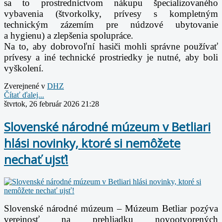
sa to prostredníctvom nákupu špecializovaného
vybavenia (štvorkolky, prívesy s
kompletným
technickým zázemím pre núdzové ubytovanie
a hygienu) a zlepšenia
spolupráce.
Na to, aby dobrovoľní hasiči mohli správne používať
prívesy a iné technické prostriedky je
nutné, aby boli
vyškolení.
Zverejnené v
DHZ
Čítať ďalej...
štvrtok, 26 február 2026 21:28
Slovenské národné múzeum v Betliari
hlási novinky, ktoré si nemôžete
nechať ujsť!
Slovenské národné múzeum – Múzeum Betliar pozýva
verejnosť na prehliadku novootvorených