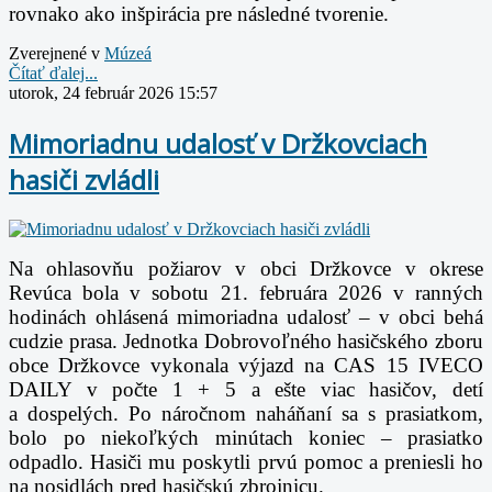
rovnako ako inšpirácia pre následné tvorenie.
Zverejnené v
Múzeá
Čítať ďalej...
utorok, 24 február 2026 15:57
Mimoriadnu udalosť v Držkovciach
hasiči zvládli
Na ohlasovňu požiarov v obci Držkovce v okrese
Revúca bola v sobotu 21. februára 2026 v ranných
hodinách
ohlásená mimoriadna udalosť – v obci behá
cudzie prasa. Jednotka Dobrovoľného hasičského
zboru
obce Držkovce vykonala výjazd na CAS 15 IVECO
DAILY v počte 1 + 5 a ešte viac
hasičov, detí
a dospelých. Po náročnom naháňaní sa s prasiatkom,
bolo po niekoľkých
minútach koniec – prasiatko
odpadlo. Hasiči mu poskytli prvú pomoc a preniesli ho
na nosidlách pred h
asičskú zbrojnicu.