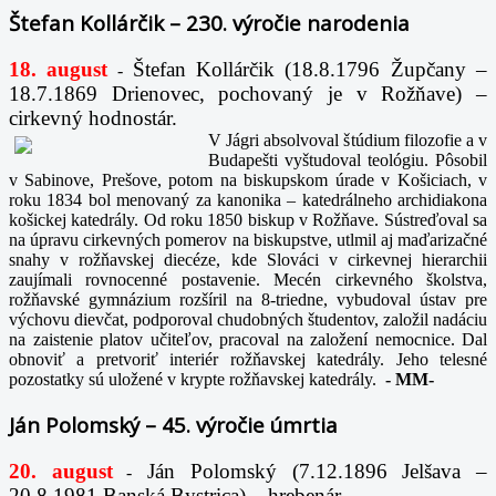
Štefan Kollárčik – 230. výročie narodenia
18. august
Štefan Kollárčik (18.8.1796 Župčany –
-
18.7.1869 Drienovec, pochovaný je v Rožňave) –
cirkevný hodnostár.
V Jágri absolvoval štúdium filozofie a v
Budapešti vyštudoval teológiu. Pôsobil
v Sabinove, Prešove, potom na biskupskom úrade v Košiciach, v
roku 1834 bol menovaný za kanonika – katedrálneho archidiakona
košickej katedrály. Od roku 1850 biskup v Rožňave. Sústreďoval sa
na úpravu cirkevných pomerov na biskupstve, utlmil aj maďarizačné
snahy v rožňavskej diecéze, kde Slováci v cirkevnej hierarchii
zaujímali rovnocenné postavenie. Mecén cirkevného školstva,
rožňavské gymnázium rozšíril na 8-triedne, vybudoval ústav pre
výchovu dievčat, podporoval chudobných študentov, založil nadáciu
na zaistenie platov učiteľov, pracoval na založení nemocnice. Dal
obnoviť a pretvoriť interiér rožňavskej katedrály. Jeho telesné
pozostatky sú uložené v krypte rožňavskej katedrály.
-
MM-
Ján Polomský – 45. výročie úmrtia
20. august
Ján Polomský (7.12.1896 Jelšava –
-
20.8.1981 Banská Bystrica) – hrebenár.