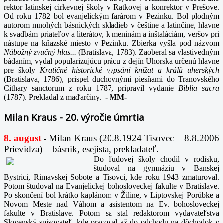
rektor latinskej cirkevnej školy v Ratkovej a konrektor v Prešove.
Od roku 1782 bol evanjelickým farárom v Pezinku. Bol plodným
autorom mnohých básnických skladieb v češtine a latinčine, hlavne
k svadbám priateľov a literátov, k meninám a inštaláciám, veršov pri
nástupe na kňazské miesto v Pezinku. Zbierka vyšla pod názvom
Nábožný zvučný hlas...
(Bratislava, 1783). Zaoberal sa vlastivedným
bádaním, vydal popularizujúcu prácu z dejín Uhorska určenú hlavne
pre školy
Kratičné historické vypsání knížat a králů uherských
(Bratislava, 1786), prispel duchovnými piesňami do Tranovského
Cithary sanctorum z roku 1787, pripravil vydanie
Biblia sacra
(1787). Prekladal z maďarčiny.
-
MM-
Milan Kraus - 20. výročie úmrtia
8. august
Milan Kraus (20.8.1924 Tisovec – 8.8.2006
-
Prievidza) – básnik, esejista, prekladateľ.
Do ľudovej školy chodil v rodisku,
študoval na gymnáziu v Banskej
Bystrici, Rimavskej Sobote a Tisovci, kde roku 1943 zmaturoval.
Potom študoval na Evanjelickej bohosloveckej fakulte v Bratislave.
Po skončení bol krátko kaplánom v Žiline, v Liptovskej Porúbke a
Novom Meste nad Váhom a asistentom na Ev. bohosloveckej
fakulte v Bratislave. Potom sa stal redaktorom vydavateľstva
Slovenský spisovateľ, kde pracoval až do odchodu na dôchodok v