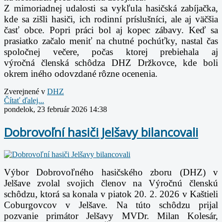
Z mimoriadnej udalosti sa vykľula hasičská zabíjačka,
kde sa zišli hasiči, ich rodinní
príslušníci, ale aj väčšia
časť obce. Popri práci bol aj kopec zábavy. Keď sa
prasiatko začalo
meniť na chutné pochúťky, nastal čas
spoločnej večere, počas ktorej prebiehala aj
výročná
členská schôdza DHZ Držkovce, kde boli
okrem iného odovzdané rôzne ocenenia.
Zverejnené v
DHZ
Čítať ďalej...
pondelok, 23 február 2026 14:38
Dobrovoľní hasiči Jelšavy bilancovali
Výbor Dobrovoľného hasičského zboru (DHZ) v
Jelšave zvolal svojich členov na
Výročnú členskú
schôdzu, ktorá sa konala v piatok 20. 2. 2026 v Kaštieli
Coburgovcov v
Jelšave. Na túto schôdzu prijal
pozvanie primátor Jelšavy MVDr. Milan Kolesár,