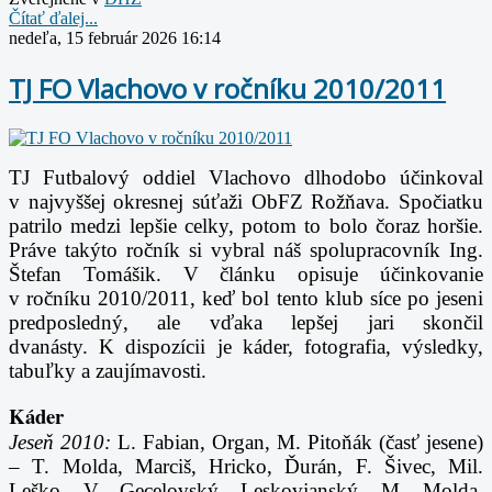
Čítať ďalej...
nedeľa, 15 február 2026 16:14
TJ FO Vlachovo v ročníku 2010/2011
TJ Futbalový oddiel Vlachovo dlhodobo účinkoval
v najvyššej okresnej súťaži ObFZ Rožňava.
Spočiatku
patrilo medzi lepšie celky, potom to bolo čoraz horšie.
Práve takýto ročník si vybral
náš spolupracovník Ing.
Štefan Tomášik. V článku opisuje účinkovanie
v ročníku 2010/
2011, keď bol tento klub síce po jeseni
predposledný, ale vďaka lepšej jari skončil
dvanásty.
K dispozícii je káder, fotografia, výsledky,
tabuľky a zaujímavosti.
Káder
Jeseň 2010:
L. Fabian, Organ, M. Pitoňák (časť jesene)
– T. Molda, Marciš, Hricko, Ďurán, F.
Šivec, Mil.
Leško, V. Gecelovský, Leskovjanský, M. Molda,