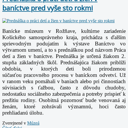
baníctve pred vyše sto rokmi
Banícke múzeum v Rožňave, kultúrne zariadenie
Košického samosprávneho kraja,
prichádza s ďalším
sprievodným podujatím k výstave Baníctvo vo
výtvarnom umení, a to s prednáškou
pod názvom Práca
detí a žien v baníctve. Prednáška je určená žiakom 2.
stupňa základných škôl.
Prednášajúca žiakom priblíži
obdobia, v ktorých deti boli prirodzenou
súčasťou
pracovného procesu v baníckom odvetví. Už
v ranom veku pomáhali v baniach alebo pri
činnostiach
súvisiacich s ťažbou, často z dôvodu chudoby,
nedostatku sociálneho zabezpečenia a
potreby prispieť k
prežitiu rodiny. Osobitná pozornosť bude venovaná aj
ženám, ktoré zohrávali
významnú, hoci často
prehliadanú úlohu.
Zverejnené v
Múzeá