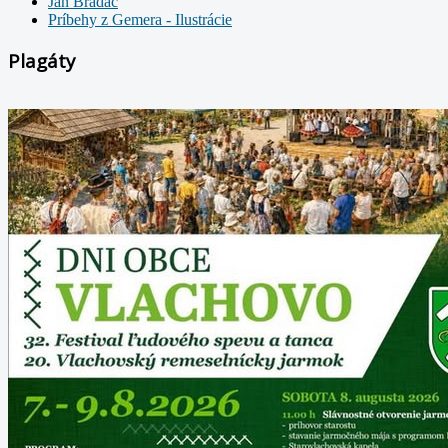
Ján Bradáč
Príbehy z Gemera - Ilustrácie
Plagáty