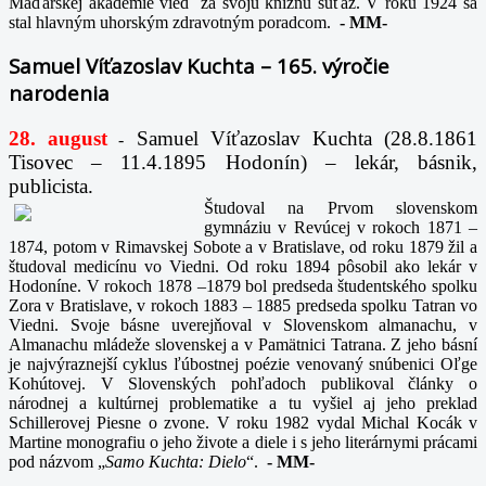
Maďarskej akadémie vied za svoju knižnú súťaž. V roku 1924 sa
stal hlavným uhorským zdravotným poradcom.
-
MM-
Samuel Víťazoslav Kuchta – 165. výročie
narodenia
28. august
Samuel Víťazoslav Kuchta (28.8.1861
-
Tisovec – 11.4.1895 Hodonín) – lekár, básnik,
publicista.
Študoval na Prvom slovenskom
gymnáziu v Revúcej v rokoch 1871 –
1874, potom v Rimavskej Sobote a v Bratislave, od roku 1879 žil a
študoval medicínu vo Viedni. Od roku 1894 pôsobil ako lekár v
Hodoníne. V rokoch 1878 –1879 bol predseda študentského spolku
Zora v Bratislave, v rokoch 1883 – 1885 predseda spolku Tatran vo
Viedni. Svoje básne uverejňoval v Slovenskom almanachu, v
Almanachu mládeže slovenskej a v Pamätnici Tatrana. Z jeho básní
je najvýraznejší cyklus ľúbostnej poézie venovaný snúbenici Oľge
Kohútovej. V Slovenských pohľadoch publikoval články o
národnej a kultúrnej problematike a tu vyšiel aj jeho preklad
Schillerovej Piesne o zvone. V roku 1982 vydal Michal Kocák v
Martine monografiu o jeho živote a diele i s jeho literárnymi prácami
pod názvom „
Samo Kuchta: Dielo
“.
-
MM-