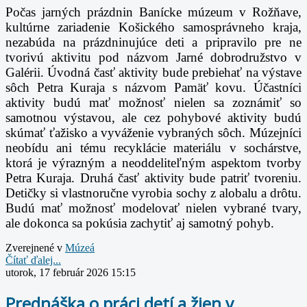
Počas jarných prázdnin Banícke múzeum v Rožňave,
kultúrne zariadenie Košického
samosprávneho kraja,
nezabúda na prázdninujúce deti a pripravilo pre ne
tvorivú aktivitu pod
názvom Jarné dobrodružstvo v
Galérii.
Úvodná časť aktivity bude prebiehať na výstave
sôch Petra Kuraja s názvom Pamäť kovu.
Účastníci
aktivity budú mať možnosť nielen sa zoznámiť so
samotnou výstavou, ale cez
pohybové aktivity budú
skúmať ťažisko a vyváženie vybraných sôch. Múzejníci
neobídu ani tému
recyklácie materiálu v sochárstve,
ktorá je výrazným a neoddeliteľným aspektom tvorby
Petra
Kuraja. Druhá časť aktivity bude patriť tvoreniu.
Detičky si vlastnoručne vyrobia sochy z alobalu
a drôtu.
Budú mať možnosť modelovať nielen vybrané tvary,
ale dokonca sa pokúsia zachytiť aj
samotný pohyb.
Zverejnené v
Múzeá
Čítať ďalej...
utorok, 17 február 2026 15:15
Prednáška o práci detí a žien v