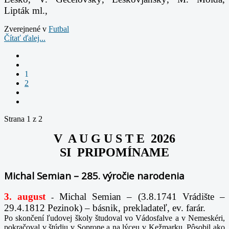
Lipták ml.,
Zverejnené v
Futbal
Čítať ďalej...
1
2
Strana 1 z 2
V A U G U S T E 2026
SI PRIPOMÍNAME
Michal Semian – 285. výročie narodenia
3. august
Michal Semian – (3.8.1741 Vrádište –
-
29.4.1812 Pezinok) – básnik, prekladateľ, ev. farár.
Po skončení ľudovej školy študoval vo Vádosfalve a v Nemeskéri,
pokračoval v štúdiu v Soprone a na lýceu v Kežmarku. Pôsobil ako