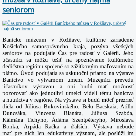
seniorom
Banícke múzeum v Rožňave, kultúrne zariadenie
Košického samosprávneho kraja,
pozýva všetkých
seniorov na podujatie Čas pre radosť v Galérii. Jeho
účastníci sa môžu tešiť na
spoznávanie kultúrneho
dedičstva regiónu spojené so zážitkovým maľovaním na
plátno.
Úvod podujatia sa uskutoční priamo na výstave
Baníctvo vo výtvarnom umení. Múzejníci
prevedú
účastníkov výstavou a oni budú mať možnosť
pozorovať ako jednotliví umelci videli
tému baníctva
a hutníctva v regióne. Na výstave si budú môcť prezrieť
diela od Júliusa
Bukovinského, Bélu Bacskaia, Atillu
Duncsáka, Vincenta Blanára, Júliusa Szabóa,
Kálmána
Tichyho, Ádáma Szentpéteryho, Miroslava
Bonka, Arpáda Račka a ďalších. Výstava nebude
mať
pre nich len edukatívny význam, ale poslúži im