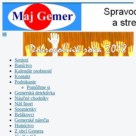
Seniori
Baníctvo
Kalendár osobností
Kontakt
Podnikanie
Pomôžme si
Gemerská detektívka
Náučné chodníky
Náš šport
Spomienky
Belákovci
Gemerské nárečia
Hutníctvo
Z obcí Gemera