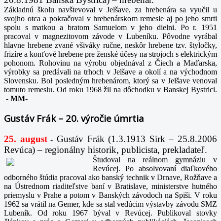
Základnú školu navštevoval v Jelšave, za hrebenára sa vyučil u
svojho otca a pokračoval v hrebenárskom remesle aj po jeho smrti
spolu s matkou a bratom Samuelom v jeho dielni. Po r. 1951
pracoval v magnezitovom závode v Lubeníku. Pôvodne vyrábal
hlavne hrebene zvané všiváky ručne, neskôr hrebene tzv. štyločky,
frizíre a konťové hrebene pre ženské účesy na strojoch s elektrickým
pohonom. Rohovinu na výrobu objednával z Čiech a Maďarska,
výrobky sa predávali na trhoch v Jelšave a okolí a na východnom
Slovensku. Bol posledným hrebenárom, ktorý sa v Jelšave venoval
tomuto remeslu. Od roku 1968 žil na dôchodku v Banskej Bystrici.
-
MM-
Gustáv Frák – 20. výročie úmrtia
25. august
Gustáv Frák
(1.3.1913 Sirk – 25.8.2006
-
Revúca) – regionálny historik, publicista, prekladateľ.
Študoval na reálnom gymnáziu v
Revúcej. Po absolvovaní diaľkového
odborného štúdia pracoval ako banský technik v Drnave, Rožňave a
na Ústrednom riaditeľstve baní v Bratislave, ministerstve hutného
priemyslu v Prahe a potom v Banských závodoch na Spiši. V roku
1962 sa vrátil na Gemer, kde sa stal vedúcim výstavby závodu SMZ
Lubeník. Od roku 1967 býval v Revúcej. Publikoval stovky