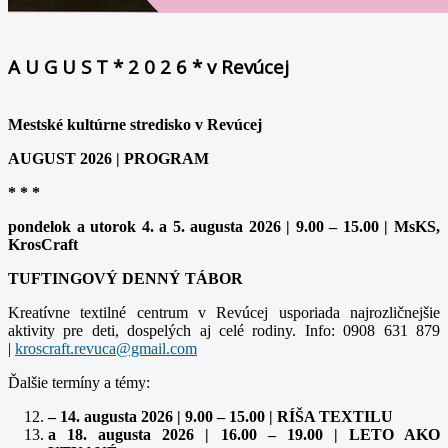
A U G U S T * 2 0 2 6 * v Revúcej
Mestské kultúrne stredisko v Revúcej
AUGUST 2026 | PROGRAM
* * *
pondelok a utorok 4. a 5. augusta 2026 | 9.00 – 15.00 | MsKS,
KrosCraft
TUFTINGOVÝ DENNÝ TÁBOR
Kreatívne textilné centrum v Revúcej usporiada najrozličnejšie
aktivity pre deti, dospelých aj celé rodiny. Info: 0908 631 879
|
kroscraft.revuca@gmail.com
Ďalšie termíny a témy:
– 14. augusta 2026 | 9.00 – 15.00 | RÍŠA TEXTILU
a 18. augusta 2026 | 16.00 – 19.00 | LETO AKO