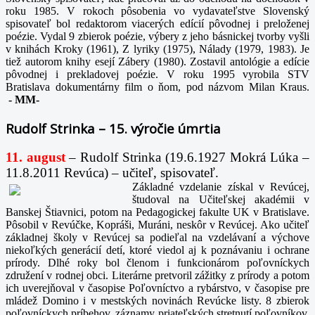
roku 1985. V rokoch pôsobenia vo vydavateľstve Slovenský
spisovateľ bol redaktorom viacerých edícií pôvodnej i preloženej
poézie. Vydal 9 zbierok poézie, výbery z jeho básnickej tvorby vyšli
v knihách Kroky (1961), Z lyriky (1975), Nálady (1979, 1983). Je
tiež autorom knihy esejí Zábery (1980). Zostavil antológie a edície
pôvodnej i prekladovej poézie. V roku 1995 vyrobila STV
Bratislava dokumentárny film o ňom, pod názvom Milan Kraus.
-
MM-
Rudolf Strinka – 15. výročie úmrtia
11. august
– Rudolf Strinka (19.6.1927 Mokrá Lúka –
11.8.2011 Revúca) – učiteľ, spisovateľ.
Základné vzdelanie získal v Revúcej,
študoval na Učiteľskej akadémii v
Banskej Štiavnici, potom na Pedagogickej fakulte UK v Bratislave.
Pôsobil v Revúčke, Kopráši, Muráni, neskôr v Revúcej. Ako učiteľ
základnej školy v Revúcej sa podieľal na vzdelávaní a výchove
niekoľkých generácií detí, ktoré viedol aj k poznávaniu i ochrane
prírody. Dlhé roky bol členom i funkcionárom poľovníckych
združení v rodnej obci. Literárne pretvoril zážitky z prírody a potom
ich uverejňoval v časopise Poľovníctvo a rybárstvo, v časopise pre
mládež Domino i v mestských novinách Revúcke listy. 8 zbierok
poľovníckych príbehov, záznamy priateľských stretnutí poľovníkov,