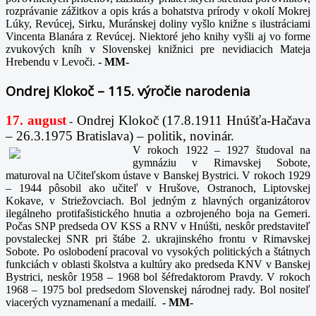
rozprávanie zážitkov a opis krás a bohatstva prírody v okolí Mokrej
Lúky, Revúcej, Sirku, Muránskej doliny vyšlo knižne s ilustráciami
Vincenta Blanára z Revúcej. Niektoré jeho knihy vyšli aj vo forme
zvukových kníh v Slovenskej knižnici pre nevidiacich Mateja
Hrebendu v Levoči.
-
MM-
Ondrej Klokoč – 115. výročie narodenia
17. august
Ondrej Klokoč (17.8.1911 Hnúšťa-Hačava
-
– 26.3.1975 Bratislava) – politik, novinár.
V rokoch 1922 – 1927 študoval na
gymnáziu v Rimavskej Sobote,
maturoval na Učiteľskom ústave v Banskej Bystrici. V rokoch 1929
– 1944 pôsobil ako učiteľ v Hrušove, Ostranoch, Liptovskej
Kokave, v Striežovciach. Bol jedným z hlavných organizátorov
ilegálneho protifašistického hnutia a ozbrojeného boja na Gemeri.
Počas SNP predseda OV KSS a RNV v Hnúšti, neskôr predstaviteľ
povstaleckej SNR pri štábe 2. ukrajinského frontu v Rimavskej
Sobote. Po oslobodení pracoval vo vysokých politických a štátnych
funkciách v oblasti školstva a kultúry ako predseda KNV v Banskej
Bystrici, neskôr 1958 – 1968 bol šéfredaktorom Pravdy. V rokoch
1968 – 1975 bol predsedom Slovenskej národnej rady. Bol nositeľ
viacerých vyznamenaní a medailí.
-
MM-