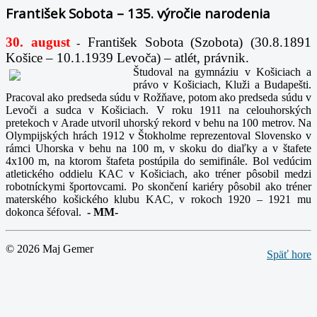
František Sobota – 135. výročie narodenia
30. august
František Sobota (Szobota) (30.8.1891
-
Košice – 10.1.1939 Levoča) – atlét, právnik.
Študoval na gymnáziu v Košiciach a
právo v Košiciach, Kluži a Budapešti.
Pracoval ako predseda súdu v Rožňave, potom ako predseda súdu v
Levoči a sudca v Košiciach. V roku 1911 na celouhorských
pretekoch v Arade utvoril uhorský rekord v behu na 100 metrov. Na
Olympijských hrách 1912 v Štokholme reprezentoval Slovensko v
rámci Uhorska v behu na 100 m, v skoku do diaľky a v štafete
4x100 m, na ktorom štafeta postúpila do semifinále. Bol vedúcim
atletického oddielu KAC v Košiciach, ako tréner pôsobil medzi
robotníckymi športovcami. Po skončení kariéry pôsobil ako tréner
materského košického klubu KAC, v rokoch 1920 – 1921 mu
dokonca šéfoval.
-
MM-
© 2026 Maj Gemer
Späť hore