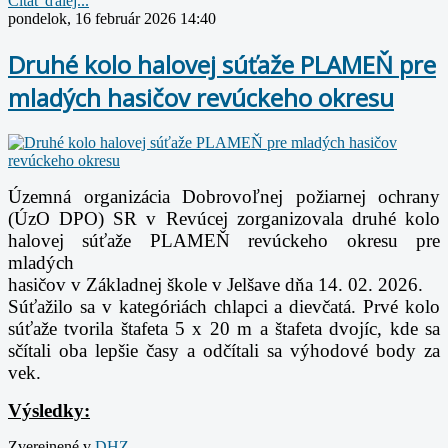
Čítať ďalej...
pondelok, 16 február 2026 14:40
Druhé kolo halovej súťaže PLAMEŇ pre
mladých hasičov revúckeho okresu
Územná organizácia Dobrovoľnej požiarnej ochrany
(ÚzO DPO) SR v Revúcej
zorganizovala druhé kolo
halovej súťaže PLAMEŇ revúckeho okresu pre
mladých
hasičov v Základnej škole v Jelšave dňa 14. 02. 2026.
Súťažilo sa v kategóriách chlapci a dievčatá. Prvé kolo
súťaže tvorila štafeta 5 x 20 m
a štafeta dvojíc, kde sa
sčítali oba lepšie časy a odčítali sa výhodové body za
vek.
Výsledky:
Zverejnené v
DHZ