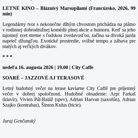
LETNÉ KINO – Bláznivý Marsupilami (Francúzsko, 2026, 99
min)
Legendárny tvor s nekonečne dlhým chvostom prichádza na plátno
v rodinnej dobrodružnej komédii plnej akcie a humoru. Keď sa jeho
tajomný svet stretne s ľudskou zvedavosťou, začína sa divoká jazda
naprieč džungľou. Exotické prostredie, svižné tempo a zábava pre
malých aj veľkých divákov.
* * *
nedeľa 16. augusta 2026 | 19.00 | City Caffe
SOARÉ – JAZZOVÉ AJ TERASOVÉ
Letný hudobný večer na terase kaviarne City Caffé pre príjemný
večer v dobrej spoločnosti. Hudobné obsadenie: Arpi Farkaš
(klavír), Vivien Pál-Baláž (spev), Adrian Harvan (saxofón), Adrian
Szajko (kontrabas), Šimon Kulus (bicie).
Juraj Genčanský