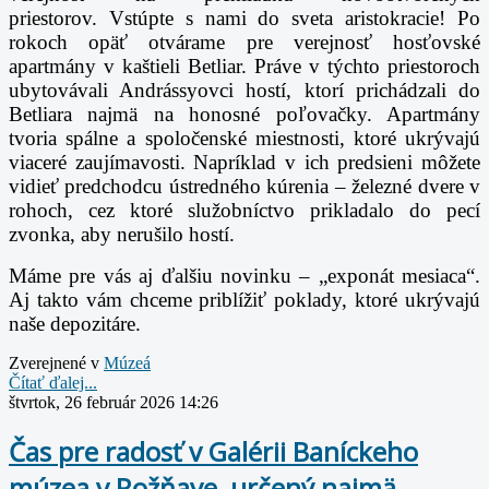
priestorov. Vstúpte s nami do sveta aristokracie!
Po
rokoch opäť otvárame pre verejnosť hosťovské
apartmány v kaštieli Betliar. Práve v týchto
priestoroch
ubytovávali Andrássyovci hostí, ktorí prichádzali do
Betliara najmä na honosné poľovačky. Apartmány
tvoria spálne a spoločenské miestnosti, ktoré ukrývajú
viaceré zaujímavosti.
Napríklad v ich predsieni môžete
vidieť predchodcu ústredného kúrenia – železné dvere v
rohoch,
cez ktoré služobníctvo prikladalo do pecí
zvonka, aby nerušilo hostí.
Máme pre vás aj ďalšiu novinku – „exponát mesiaca“.
Aj takto vám chceme priblížiť poklady, ktoré ukrývajú
naše depozitáre.
Zverejnené v
Múzeá
Čítať ďalej...
štvrtok, 26 február 2026 14:26
Čas pre radosť v Galérii Baníckeho
múzea v Rožňave, určený najmä