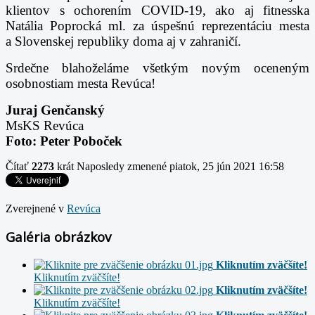
klientov s
ochorením COVID-19, ako aj fitnesska
Natália Poprocká ml. za úspešnú reprezentáciu mesta
a Slovenskej
republiky doma aj v zahraničí.
Srdečne blahoželáme všetkým novým oceneným
osobnostiam mesta Revúca!
Juraj Genčanský
MsKS Revúca
Foto: Peter Poboček
Čítať
2273
krát
Naposledy zmenené piatok, 25 jún 2021 16:58
Zverejnené v
Revúca
Galéria obrázkov
Kliknutím zväčšíte!
Kliknutím zväčšíte!
Kliknutím zväčšíte!
Kliknutím zväčšíte!