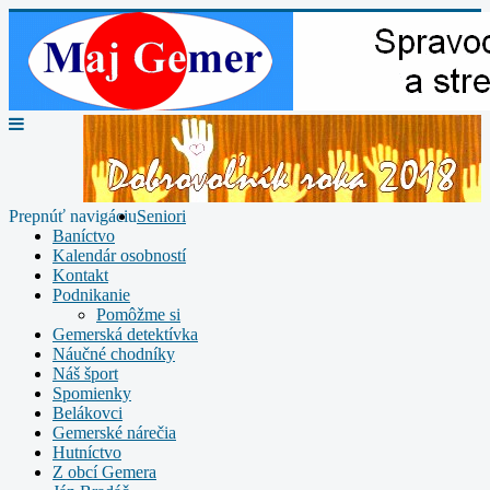
Prepnúť navigáciu
Seniori
Baníctvo
Kalendár osobností
Kontakt
Podnikanie
Pomôžme si
Gemerská detektívka
Náučné chodníky
Náš šport
Spomienky
Belákovci
Gemerské nárečia
Hutníctvo
Z obcí Gemera