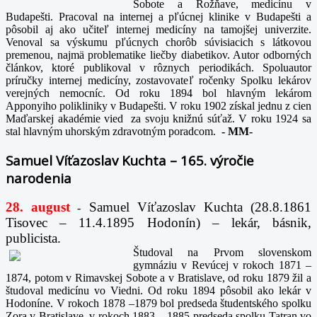
Sobote a Rožňave, medicínu v
Budapešti. Pracoval na internej a pľúcnej klinike v Budapešti a
pôsobil aj ako učiteľ internej medicíny na tamojšej univerzite.
Venoval sa výskumu pľúcnych chorôb súvisiacich s látkovou
premenou, najmä problematike liečby diabetikov. Autor odborných
článkov, ktoré publikoval v rôznych periodikách. Spoluautor
príručky internej medicíny, zostavovateľ ročenky Spolku lekárov
verejných nemocníc. Od roku 1894 bol hlavným lekárom
Apponyiho polikliniky v Budapešti. V roku 1902 získal jednu z cien
Maďarskej akadémie vied za svoju knižnú súťaž. V roku 1924 sa
stal hlavným uhorským zdravotným poradcom.
-
MM-
Samuel Víťazoslav Kuchta – 165. výročie
narodenia
28. august
Samuel Víťazoslav Kuchta (28.8.1861
-
Tisovec – 11.4.1895 Hodonín) – lekár, básnik,
publicista.
Študoval na Prvom slovenskom
gymnáziu v Revúcej v rokoch 1871 –
1874, potom v Rimavskej Sobote a v Bratislave, od roku 1879 žil a
študoval medicínu vo Viedni. Od roku 1894 pôsobil ako lekár v
Hodoníne. V rokoch 1878 –1879 bol predseda študentského spolku
Zora v Bratislave, v rokoch 1883 – 1885 predseda spolku Tatran vo