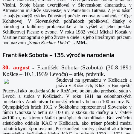
Viedni. Svoje básne uverejňoval v Slovenskom almanachu, v
Almanachu mládeže slovenskej a v Pamätnici Tatrana. Z jeho básní
je najvýraznejší cyklus ľúbostnej poézie venovaný snúbenici Oľge
Kohútovej. V Slovenských pohľadoch publikoval články o
národnej a kultúrnej problematike a tu vyšiel aj jeho preklad
Schillerovej Piesne o zvone. V roku 1982 vydal Michal Kocák v
Martine monografiu o jeho živote a diele i s jeho literárnymi prácami
pod názvom „
Samo Kuchta: Dielo
“.
-
MM-
František Sobota – 135. výročie narodenia
30. august
František Sobota (Szobota) (30.8.1891
-
Košice – 10.1.1939 Levoča) – atlét, právnik.
Študoval na gymnáziu v Košiciach a
právo v Košiciach, Kluži a Budapešti.
Pracoval ako predseda súdu v Rožňave, potom ako predseda súdu v
Levoči a sudca v Košiciach. V roku 1911 na celouhorských
pretekoch v Arade utvoril uhorský rekord v behu na 100 metrov. Na
Olympijských hrách 1912 v Štokholme reprezentoval Slovensko v
rámci Uhorska v behu na 100 m, v skoku do diaľky a v štafete
4x100 m, na ktorom štafeta postúpila do semifinále. Bol vedúcim
atletického oddielu KAC v Košiciach, ako tréner pôsobil medzi
robotníckymi športovcami. Po skončení kariéry pôsobil ako tréner
materského košického klubu KAC, v rokoch 1920 – 1921 mu