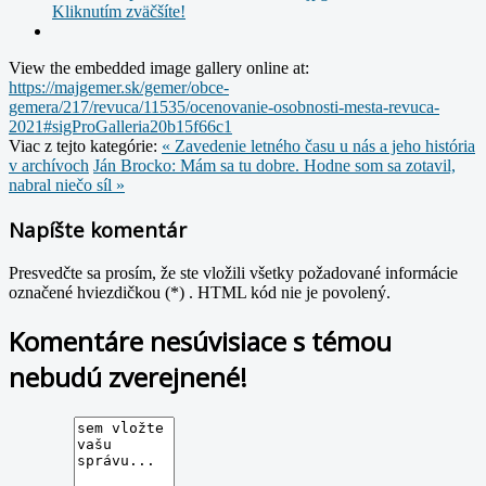
Kliknutím zväčšíte!
View the embedded image gallery online at:
https://majgemer.sk/gemer/obce-
gemera/217/revuca/11535/ocenovanie-osobnosti-mesta-revuca-
2021#sigProGalleria20b15f66c1
Viac z tejto kategórie:
« Zavedenie letného času u nás a jeho história
v archívoch
Ján Brocko: Mám sa tu dobre. Hodne som sa zotavil,
nabral niečo síl »
Napíšte komentár
Presvedčte sa prosím, že ste vložili všetky požadované informácie
označené hviezdičkou (*) . HTML kód nie je povolený.
Komentáre nesúvisiace s témou
nebudú zverejnené!