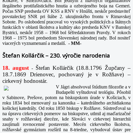
Kokave, v Striežovciach. Bol jedným z hlavných organizátorov
ilegálneho protifašistického hnutia a ozbrojeného boja na Gemeri.
Počas SNP predseda OV KSS a RNV v Hnúšti, neskôr predstaviteľ
povstaleckej SNR pri štábe 2. ukrajinského frontu v Rimavskej
Sobote. Po oslobodení pracoval vo vysokých politických a štátnych
funkciách v oblasti školstva a kultúry ako predseda KNV v Banskej
Bystrici, neskôr 1958 – 1968 bol šéfredaktorom Pravdy. V rokoch
1968 – 1975 bol predsedom Slovenskej národnej rady. Bol nositeľ
viacerých vyznamenaní a medailí.
-
MM-
Štefan Kollárčik – 230. výročie narodenia
18. august
Štefan Kollárčik (18.8.1796 Župčany –
-
18.7.1869 Drienovec, pochovaný je v Rožňave) –
cirkevný hodnostár.
V Jágri absolvoval štúdium filozofie a v
Budapešti vyštudoval teológiu. Pôsobil
v Sabinove, Prešove, potom na biskupskom úrade v Košiciach, v
roku 1834 bol menovaný za kanonika – katedrálneho archidiakona
košickej katedrály. Od roku 1850 biskup v Rožňave. Sústreďoval sa
na úpravu cirkevných pomerov na biskupstve, utlmil aj maďarizačné
snahy v rožňavskej diecéze, kde Slováci v cirkevnej hierarchii
zaujímali rovnocenné postavenie. Mecén cirkevného školstva,
rožňavské gymnázium rozšíril na 8-triedne, vybudoval ústav pre