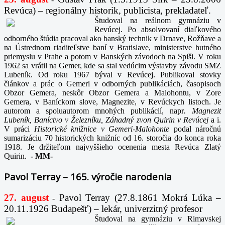
Revúca) – regionálny historik, publicista, prekladateľ.
Študoval na reálnom gymnáziu v
Revúcej. Po absolvovaní diaľkového
odborného štúdia pracoval ako banský technik v Drnave, Rožňave a
na Ústrednom riaditeľstve baní v Bratislave, ministerstve hutného
priemyslu v Prahe a potom v Banských závodoch na Spiši. V roku
1962 sa vrátil na Gemer, kde sa stal vedúcim výstavby závodu SMZ
Lubeník. Od roku 1967 býval v Revúcej. Publikoval stovky
článkov a prác o Gemeri v odborných publikáciách, časopisoch
Obzor Gemera, neskôr Obzor Gemera a Malohontu, v Zore
Gemera, v Baníckom slove, Magnezite, v Revúckych listoch. Je
autorom a spoluautorom mnohých publikácií, napr
. Magnezit
Lubeník, Baníctvo v Železníku, Záhadný zvon Quirin v Revúcej
a i.
V práci
Historické knižnice v Gemeri-Malohonte
podal náročnú
sumarizáciu 70 historických knižníc od 16. storočia do konca roka
1918. Je držiteľom najvyššieho ocenenia mesta Revúca Zlatý
Quirin.
-
MM-
Pavol Terray – 165. výročie narodenia
27. august
Pavol Terray
(27.8.1861 Mokrá Lúka –
-
20.11.1926 Budapešť) – lekár, univerzitný profesor
Študoval na gymnáziu v Rimavskej