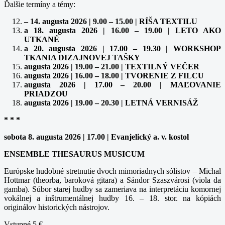
Ďalšie termíny a témy:
– 14. augusta 2026 | 9.00 – 15.00 | RÍŠA TEXTILU
a 18. augusta 2026 | 16.00 – 19.00 | LETO AKO
UTKANÉ
a 20. augusta 2026 | 17.00 – 19.30 | WORKSHOP
TKANIA DIZAJNOVEJ TAŠKY
augusta 2026 | 19.00 – 21.00 | TEXTILNÝ VEČER
augusta 2026 | 16.00 – 18.00 | TVORENIE Z FILCU
augusta 2026 | 17.00 – 20.00 | MAĽOVANIE
PRIADZOU
augusta 2026 | 19.00 – 20.30 | LETNÁ VERNISÁŽ
* * *
sobota 8. augusta 2026 | 17.00 | Evanjelický a. v. kostol
ENSEMBLE THESAURUS MUSICUM
Európske hudobné stretnutie dvoch mimoriadnych sólistov – Michal
Hottmar (theorba, baroková gitara) a Sándor Szaszvárosi (viola da
gamba). Súbor starej hudby sa zameriava na interpretáciu komornej
vokálnej a inštrumentálnej hudby 16. – 18. stor. na kópiách
originálov historických nástrojov.
Vstupné 5 €