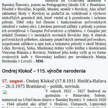
študoval na Učiteľskej akadémii v
Banskej Štiavnici, potom na Pedagogickej fakulte UK v Bratislave.
Pôsobil v Revúčke, Kopráši, Muráni, neskôr v Revúcej. Ako učiteľ
základnej školy v Revúcej sa podieľal na vzdelávaní a výchove
niekoľkých generácií detí, ktoré viedol aj k poznávaniu i ochrane
prírody. Dlhé roky bol členom i funkcionárom poľovníckych
združení v rodnej obci. Literárne pretvoril zážitky z prírody a potom
ich uverejňoval v časopise Poľovníctvo a rybárstvo, v časopise pre
mládež Domino i v mestských novinách Revúcke listy. 8 zbierok
poľovníckych príbehov, záznamy priateľských stretnutí poľovníkov,
rozprávanie zážitkov a opis krás a bohatstva prírody v okolí Mokrej
Lúky, Revúcej, Sirku, Muránskej doliny vyšlo knižne s ilustráciami
Vincenta Blanára z Revúcej. Niektoré jeho knihy vyšli aj vo forme
zvukových kníh v Slovenskej knižnici pre nevidiacich Mateja
Hrebendu v Levoči.
-
MM-
Ondrej Klokoč – 115. výročie narodenia
17. august
Ondrej Klokoč (17.8.1911 Hnúšťa-Hačava
-
– 26.3.1975 Bratislava) – politik, novinár.
V rokoch 1922 – 1927 študoval na
gymnáziu v Rimavskej Sobote,
maturoval na Učiteľskom ústave v Banskej Bystrici. V rokoch 1929
– 1944 pôsobil ako učiteľ v Hrušove, Ostranoch, Liptovskej