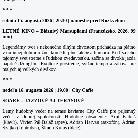
* * *
sobota 15. augusta 2026 | 20.30 | námestie pred Rozkvetom
LETNÉ KINO – Bláznivý Marsupilami (Francúzsko, 2026, 99
min)
Legendárny tvor s nekonečne dlhým chvostom prichádza na plátno
v rodinnej dobrodružnej komédii plnej akcie a humoru. Keď sa jeho
tajomný svet stretne s ľudskou zvedavosťou, začína sa divoká jazda
naprieč džungľou. Exotické prostredie, svižné tempo a zábava pre
malých aj veľkých divákov.
* * *
nedeľa 16. augusta 2026 | 19.00 | City Caffe
SOARÉ – JAZZOVÉ AJ TERASOVÉ
Letný hudobný večer na terase kaviarne City Caffé pre príjemný
večer v dobrej spoločnosti. Hudobné obsadenie: Arpi Farkaš
(klavír), Vivien Pál-Baláž (spev), Adrian Harvan (saxofón), Adrian
Szajko (kontrabas), Šimon Kulus (bicie).