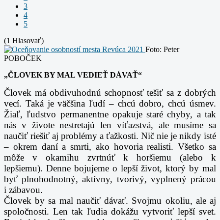
3
4
5
(1 Hlasovať)
Foto: Peter
POBOČEK
„ČLOVEK BY MAL VEDIEŤ DÁVAŤ“
Človek má obdivuhodnú schopnosť tešiť sa z dobrých
vecí. Taká je väčšina ľudí – chcú dobro, chcú
úsmev.
Žiaľ, ľudstvo permanentne opakuje staré chyby, a tak
nás v živote nestretajú len víťazstvá, ale
musíme sa
naučiť riešiť aj problémy a ťažkosti. Nič nie je nikdy isté
– okrem daní a smrti, ako hovoria
realisti. Všetko sa
môže v okamihu zvrtnúť k horšiemu (alebo k
lepšiemu). Denne bojujeme o lepší život,
ktorý by mal
byť plnohodnotný, aktívny, tvorivý, vyplnený prácou
i zábavou.
Človek by sa mal naučiť dávať. Svojmu okoliu, ale aj
spoločnosti. Len tak ľudia dokážu vytvoriť lepší
svet.