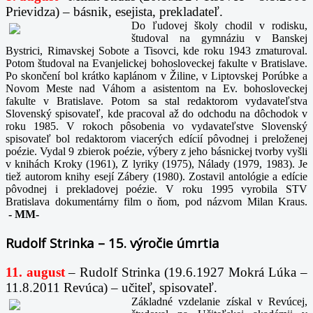
Prievidza) – básnik, esejista, prekladateľ.
Do ľudovej školy chodil v rodisku,
študoval na gymnáziu v Banskej
Bystrici, Rimavskej Sobote a Tisovci, kde roku 1943 zmaturoval.
Potom študoval na Evanjelickej bohosloveckej fakulte v Bratislave.
Po skončení bol krátko kaplánom v Žiline, v Liptovskej Porúbke a
Novom Meste nad Váhom a asistentom na Ev. bohosloveckej
fakulte v Bratislave. Potom sa stal redaktorom vydavateľstva
Slovenský spisovateľ, kde pracoval až do odchodu na dôchodok v
roku 1985. V rokoch pôsobenia vo vydavateľstve Slovenský
spisovateľ bol redaktorom viacerých edícií pôvodnej i preloženej
poézie. Vydal 9 zbierok poézie, výbery z jeho básnickej tvorby vyšli
v knihách Kroky (1961), Z lyriky (1975), Nálady (1979, 1983). Je
tiež autorom knihy esejí Zábery (1980). Zostavil antológie a edície
pôvodnej i prekladovej poézie. V roku 1995 vyrobila STV
Bratislava dokumentárny film o ňom, pod názvom Milan Kraus.
-
MM-
Rudolf Strinka – 15. výročie úmrtia
11. august
– Rudolf Strinka (19.6.1927 Mokrá Lúka –
11.8.2011 Revúca) – učiteľ, spisovateľ.
Základné vzdelanie získal v Revúcej,