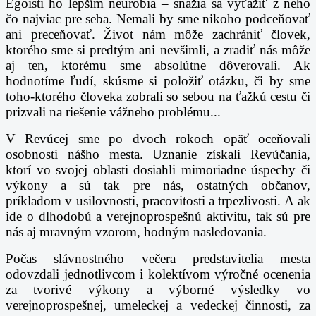
Egoisti ho lepším neurobia – snažia sa vyťažiť z neho
čo najviac pre seba. Nemali by sme nikoho
podceňovať
ani preceňovať. Život nám môže zachrániť človek,
ktorého sme si predtým ani nevšimli,
a zradiť nás môže
aj ten, ktorému sme absolútne dôverovali. Ak
hodnotíme ľudí, skúsme si položiť
otázku, či by sme
toho-ktorého človeka zobrali so sebou na ťažkú cestu či
prizvali na riešenie vážneho
problému...
V Revúcej sme po dvoch rokoch opäť oceňovali
osobnosti nášho mesta. Uznanie získali Revúčania,
ktorí
vo svojej oblasti dosiahli mimoriadne úspechy či
výkony a sú tak pre nás, ostatných občanov,
príkladom
v usilovnosti, pracovitosti a trpezlivosti. A ak
ide o dlhodobú a verejnoprospešnú aktivitu, tak sú pre
nás aj
mravným vzorom, hodným nasledovania.
Počas slávnostného večera predstavitelia mesta
odovzdali jednotlivcom i kolektívom výročné ocenenia
za
tvorivé výkony a výborné výsledky vo
verejnoprospešnej, umeleckej a vedeckej činnosti, za