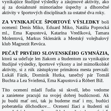
vynikajúce
študijné výsledky a záujmové aktivity, ako
aj za dosiahnuté mimoriadne úspechy a dlhoročné
aktivity v
športových disciplínach za ostatné dva roky.
ZA VYNIKAJÚCE ŠPORTOVÉ VÝSLEDKY
boli
ocenení: Denis Miko, Eduard Miko, Natália
Poprocká
ml., Ema Kapustová, Katarína Vredíková, Tamara
Molentová, Markus Sklenárik a Mestský
volejbalový
klub Magnezit Revúca.
PEČAŤ PRVÉHO SLOVENSKÉHO GYMNÁZIA,
ktorá sa udeľuje len žiakom a študentom za
vynikajúce
študijné výsledky, športové výkony a iné mimoškolské
aktivity, si z rúk zástupkyne primátora
mesta prevzali:
Lukáš Fázik, Dominik Hutka, tanečný pár Tomáš
Buchta a Lea Sviežená, Ema Kapustová
a Róbert Biž.
Títo ocenení mladí ľudia sú skvelí, lebo vedome
a zanietene pracujú na svojej dobrej budúcnosti. Ak
ju
budú mať oni, tak ju budeme mať i my, budúci
poberatelia dôchodkov... Ocenení žiaci a študenti sú