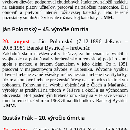
výchovu dievčat, podporoval chudobných študentov, založil nadáciu
na zaistenie platov učiteľov, pracoval na založení nemocnice. Dal
obnoviť a pretvoriť interiér rožňavskej katedrály. Jeho telesné
pozostatky sú uložené v krypte rožňavskej katedrály.
-
MM-
Ján Polomský – 45. výročie úmrtia
20. august
Ján Polomský (7.12.1896 Jelšava –
-
20.8.1981 Banská Bystrica) – hrebenár.
Základnú školu navštevoval v Jelšave, za hrebenára sa vyučil u
svojho otca a pokračoval v hrebenárskom remesle aj po jeho smrti
spolu s matkou a bratom Samuelom v jeho dielni. Po r. 1951
pracoval v magnezitovom závode v Lubeníku. Pôvodne vyrábal
hlavne hrebene zvané všiváky ručne, neskôr hrebene tzv. štyločky,
frizíre a konťové hrebene pre ženské účesy na strojoch s elektrickým
pohonom. Rohovinu na výrobu objednával z Čiech a Maďarska,
výrobky sa predávali na trhoch v Jelšave a okolí a na východnom
Slovensku. Bol posledným hrebenárom, ktorý sa v Jelšave venoval
tomuto remeslu. Od roku 1968 žil na dôchodku v Banskej Bystrici.
-
MM-
Gustáv Frák – 20. výročie úmrtia
25. august
Gustáv Frák
(1.3.1913 Sirk – 25.8.2006
-