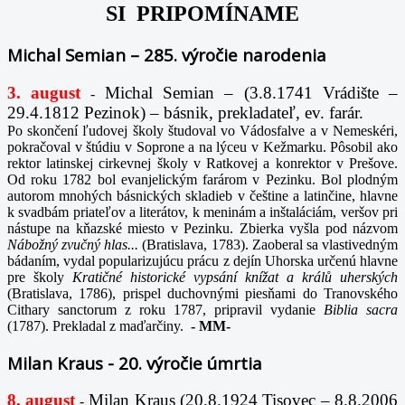
SI PRIPOMÍNAME
Michal Semian – 285. výročie narodenia
3. august
Michal Semian – (3.8.1741 Vrádište –
-
29.4.1812 Pezinok) – básnik, prekladateľ, ev. farár.
Po skončení ľudovej školy študoval vo Vádosfalve a v Nemeskéri,
pokračoval v štúdiu v Soprone a na lýceu v Kežmarku. Pôsobil ako
rektor latinskej cirkevnej školy v Ratkovej a konrektor v Prešove.
Od roku 1782 bol evanjelickým farárom v Pezinku. Bol plodným
autorom mnohých básnických skladieb v češtine a latinčine, hlavne
k svadbám priateľov a literátov, k meninám a inštaláciám, veršov pri
nástupe na kňazské miesto v Pezinku. Zbierka vyšla pod názvom
Nábožný zvučný hlas...
(Bratislava, 1783). Zaoberal sa vlastivedným
bádaním, vydal popularizujúcu prácu z dejín Uhorska určenú hlavne
pre školy
Kratičné historické vypsání knížat a králů uherských
(Bratislava, 1786), prispel duchovnými piesňami do Tranovského
Cithary sanctorum z roku 1787, pripravil vydanie
Biblia sacra
(1787). Prekladal z maďarčiny.
-
MM-
Milan Kraus - 20. výročie úmrtia
8. august
Milan Kraus (20.8.1924 Tisovec – 8.8.2006
-