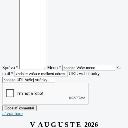
Správa *
Meno *
E-
mail *
URL webstránky
návrat hore
V A U G U S T E 2026