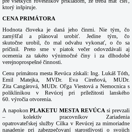
pre
všetkých rovesníkov príkladom, že treba mať cieľ,
ktorý inšpiruje.
CENA PRIMÁTORA
Hodnota človeka je daná jeho činmi. Nie tým, čo
zamýšľal a plánoval urobiť. Jedine tým, čo
skutočne
urobil, čo mal odvahu vykonať, o čo sa
pričinil. Preto sme v piatok večer odovzdávali aj
ocenenia za
takéto výnimočné činy i za dlhodobé
verejnoprospešné činnosti.
Cenu primátora mesta Revúca získali: Ing. Lukáš Tóth,
Emil Matejka, MVDr. Eva Cireňová, MUDr.
Zita
Cangárová, MUDr. Oľga Viestová a Nemocnica s
poliklinikou v Revúcej pri príležitosti lanského
60.
výročia otvorenia.
A napokon
PLAKETU MESTA REVÚCA
si prevzali
– kolektív pracovníkov Zariadenia
opatrovateľskej
služby Cilka v Revúcej za mimoriadne
nasadenie pri zabezpečovaní starostlivosti o svojich