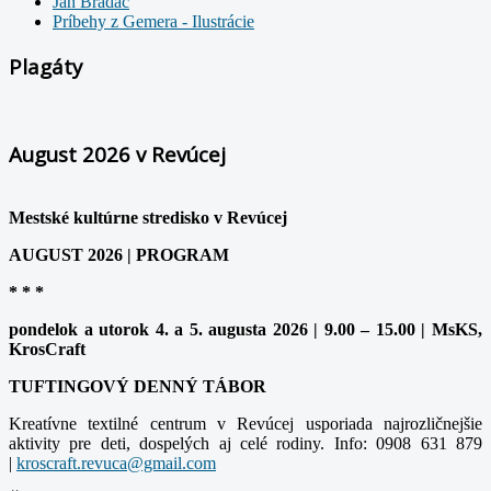
Ján Bradáč
Príbehy z Gemera - Ilustrácie
Plagáty
August 2026 v Revúcej
Mestské kultúrne stredisko v Revúcej
AUGUST 2026 | PROGRAM
* * *
pondelok a utorok 4. a 5. augusta 2026 | 9.00 – 15.00 | MsKS,
KrosCraft
TUFTINGOVÝ DENNÝ TÁBOR
Kreatívne textilné centrum v Revúcej usporiada najrozličnejšie
aktivity pre deti, dospelých aj celé rodiny. Info: 0908 631 879
|
kroscraft.revuca@gmail.com