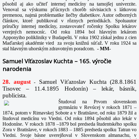
pôsobil aj ako učiteľ internej medicíny na tamojšej univerzite.
Venoval sa výskumu pľúcnych chorôb súvisiacich s látkovou
premenou, najmä problematike liečby diabetikov. Autor odborných
článkov, ktoré publikoval v rôznych periodikách. Spoluautor
príručky internej medicíny, zostavovateľ ročenky Spolku lekárov
verejných nemocníc. Od roku 1894 bol hlavným lekárom
Apponyiho polikliniky v Budapešti. V roku 1902 získal jednu z cien
Maďarskej akadémie vied za svoju knižnú súťaž. V roku 1924 sa
stal hlavným uhorským zdravotným poradcom.
-
MM-
Samuel Víťazoslav Kuchta – 165. výročie
narodenia
28. august
Samuel Víťazoslav Kuchta (28.8.1861
-
Tisovec – 11.4.1895 Hodonín) – lekár, básnik,
publicista.
Študoval na Prvom slovenskom
gymnáziu v Revúcej v rokoch 1871 –
1874, potom v Rimavskej Sobote a v Bratislave, od roku 1879 žil a
študoval medicínu vo Viedni. Od roku 1894 pôsobil ako lekár v
Hodoníne. V rokoch 1878 –1879 bol predseda študentského spolku
Zora v Bratislave, v rokoch 1883 – 1885 predseda spolku Tatran vo
Viedni. Svoje básne uverejňoval v Slovenskom almanachu, v