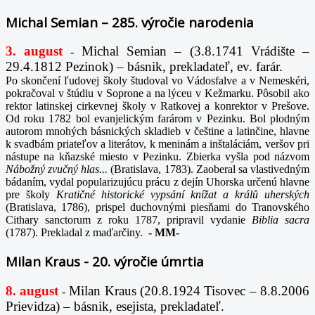
Michal Semian – 285. výročie narodenia
3. august
Michal Semian – (3.8.1741 Vrádište –
-
29.4.1812 Pezinok) – básnik, prekladateľ, ev. farár.
Po skončení ľudovej školy študoval vo Vádosfalve a v Nemeskéri,
pokračoval v štúdiu v Soprone a na lýceu v Kežmarku. Pôsobil ako
rektor latinskej cirkevnej školy v Ratkovej a konrektor v Prešove.
Od roku 1782 bol evanjelickým farárom v Pezinku. Bol plodným
autorom mnohých básnických skladieb v češtine a latinčine, hlavne
k svadbám priateľov a literátov, k meninám a inštaláciám, veršov pri
nástupe na kňazské miesto v Pezinku. Zbierka vyšla pod názvom
Nábožný zvučný hlas...
(Bratislava, 1783). Zaoberal sa vlastivedným
bádaním, vydal popularizujúcu prácu z dejín Uhorska určenú hlavne
pre školy
Kratičné historické vypsání knížat a králů uherských
(Bratislava, 1786), prispel duchovnými piesňami do Tranovského
Cithary sanctorum z roku 1787, pripravil vydanie
Biblia sacra
(1787). Prekladal z maďarčiny.
-
MM-
Milan Kraus - 20. výročie úmrtia
8. august
Milan Kraus (20.8.1924 Tisovec – 8.8.2006
-
Prievidza) – básnik, esejista, prekladateľ.