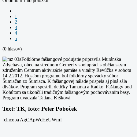
Ohodnotiť túto položku
1
2
3
4
5
(0 hlasov)
Folklórne fašiangové podujatie pripravila Muránska
Zdychava, obec na strednom Gemeri v spolupráci s občianskym
združením Centrum aktivizácie pamäte a vitality Revúčka v sobotu
14.2.2012. Hosťom programu bol folklórny spevácky súbor
Šumiačan zo Šumiaca. K fašiangovej nálade prispela aj plná sála
divákov. Program spestrili detičky Tamarka a Radko. Fašiangy pod
Kohútom sa ukončili tradičným fašiangovým pochovávaním basy.
Program uvádzala Tatiana Kršková.
Text: TK, foto: Peter Poboček
[cincopa AgCApWcHeUWm]