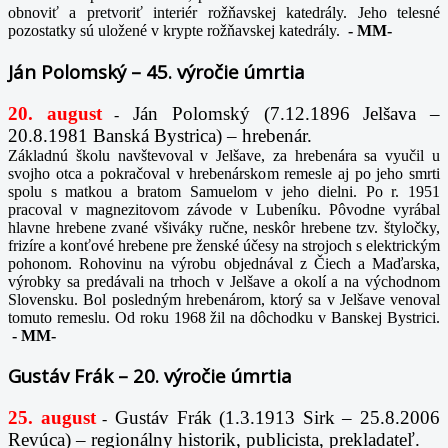
obnoviť a pretvoriť interiér rožňavskej katedrály. Jeho telesné
pozostatky sú uložené v krypte rožňavskej katedrály.
-
MM-
Ján Polomský – 45. výročie úmrtia
20. august
Ján Polomský (7.12.1896 Jelšava –
-
20.8.1981 Banská Bystrica) – hrebenár.
Základnú školu navštevoval v Jelšave, za hrebenára sa vyučil u
svojho otca a pokračoval v hrebenárskom remesle aj po jeho smrti
spolu s matkou a bratom Samuelom v jeho dielni. Po r. 1951
pracoval v magnezitovom závode v Lubeníku. Pôvodne vyrábal
hlavne hrebene zvané všiváky ručne, neskôr hrebene tzv. štyločky,
frizíre a konťové hrebene pre ženské účesy na strojoch s elektrickým
pohonom. Rohovinu na výrobu objednával z Čiech a Maďarska,
výrobky sa predávali na trhoch v Jelšave a okolí a na východnom
Slovensku. Bol posledným hrebenárom, ktorý sa v Jelšave venoval
tomuto remeslu. Od roku 1968 žil na dôchodku v Banskej Bystrici.
-
MM-
Gustáv Frák – 20. výročie úmrtia
25. august
Gustáv Frák
(1.3.1913 Sirk – 25.8.2006
-
Revúca) – regionálny historik, publicista, prekladateľ.