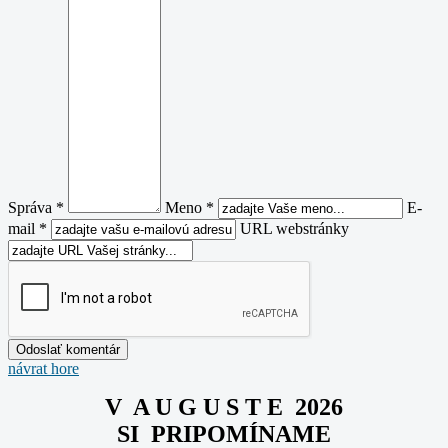
Správa *
Meno *
E-
mail *
URL webstránky
návrat hore
V A U G U S T E 2026
SI PRIPOMÍNAME