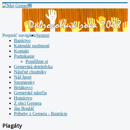
Prepnúť navigáciu
Seniori
Baníctvo
Kalendár osobností
Kontakt
Podnikanie
Pomôžme si
Gemerská detektívka
Náučné chodníky
Náš šport
Spomienky
Belákovci
Gemerské nárečia
Hutníctvo
Z obcí Gemera
Ján Bradáč
Príbehy z Gemera - Ilustrácie
Plagáty