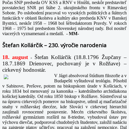
Počas SNP predseda OV KSS a RNV v Hnúšti, neskôr predstaviteľ
povstaleckej SNR pri štábe 2. ukrajinského frontu v Rimavskej
Sobote. Po oslobodení pracoval vo vysokých politických a štátnych
funkciách v oblasti školstva a kultúry ako predseda KNV v Banskej
Bystrici, neskôr 1958 – 1968 bol šéfredaktorom Pravdy. V rokoch
1968 – 1975 bol predsedom Slovenskej národnej rady. Bol nositeľ
viacerých vyznamenaní a medailí.
-
MM-
Štefan Kollárčik – 230. výročie narodenia
18. august
Štefan Kollárčik (18.8.1796 Župčany –
-
18.7.1869 Drienovec, pochovaný je v Rožňave) –
cirkevný hodnostár.
V Jágri absolvoval štúdium filozofie a v
Budapešti vyštudoval teológiu. Pôsobil
v Sabinove, Prešove, potom na biskupskom úrade v Košiciach, v
roku 1834 bol menovaný za kanonika – katedrálneho archidiakona
košickej katedrály. Od roku 1850 biskup v Rožňave. Sústreďoval sa
na úpravu cirkevných pomerov na biskupstve, utlmil aj maďarizačné
snahy v rožňavskej diecéze, kde Slováci v cirkevnej hierarchii
zaujímali rovnocenné postavenie. Mecén cirkevného školstva,
rožňavské gymnázium rozšíril na 8-triedne, vybudoval ústav pre
výchovu dievčat, podporoval chudobných študentov, založil nadáciu
na zaistenie platov učiteľov, pracoval na založení nemocnice. Dal