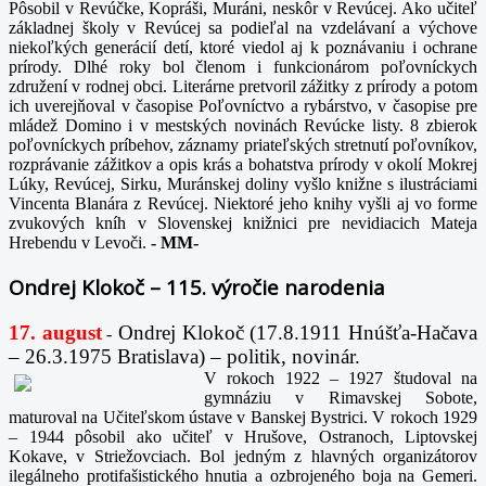
Pôsobil v Revúčke, Kopráši, Muráni, neskôr v Revúcej. Ako učiteľ
základnej školy v Revúcej sa podieľal na vzdelávaní a výchove
niekoľkých generácií detí, ktoré viedol aj k poznávaniu i ochrane
prírody. Dlhé roky bol členom i funkcionárom poľovníckych
združení v rodnej obci. Literárne pretvoril zážitky z prírody a potom
ich uverejňoval v časopise Poľovníctvo a rybárstvo, v časopise pre
mládež Domino i v mestských novinách Revúcke listy. 8 zbierok
poľovníckych príbehov, záznamy priateľských stretnutí poľovníkov,
rozprávanie zážitkov a opis krás a bohatstva prírody v okolí Mokrej
Lúky, Revúcej, Sirku, Muránskej doliny vyšlo knižne s ilustráciami
Vincenta Blanára z Revúcej. Niektoré jeho knihy vyšli aj vo forme
zvukových kníh v Slovenskej knižnici pre nevidiacich Mateja
Hrebendu v Levoči.
-
MM-
Ondrej Klokoč – 115. výročie narodenia
17. august
Ondrej Klokoč (17.8.1911 Hnúšťa-Hačava
-
– 26.3.1975 Bratislava) – politik, novinár.
V rokoch 1922 – 1927 študoval na
gymnáziu v Rimavskej Sobote,
maturoval na Učiteľskom ústave v Banskej Bystrici. V rokoch 1929
– 1944 pôsobil ako učiteľ v Hrušove, Ostranoch, Liptovskej
Kokave, v Striežovciach. Bol jedným z hlavných organizátorov
ilegálneho protifašistického hnutia a ozbrojeného boja na Gemeri.