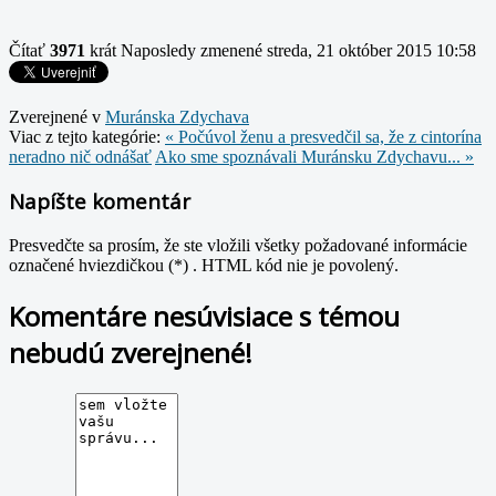
Čítať
3971
krát
Naposledy zmenené streda, 21 október 2015 10:58
Zverejnené v
Muránska Zdychava
Viac z tejto kategórie:
« Počúvol ženu a presvedčil sa, že z cintorína
neradno nič odnášať
Ako sme spoznávali Muránsku Zdychavu... »
Napíšte komentár
Presvedčte sa prosím, že ste vložili všetky požadované informácie
označené hviezdičkou (*) . HTML kód nie je povolený.
Komentáre nesúvisiace s témou
nebudú zverejnené!