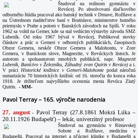
Študoval na reálnom gymnáziu v
Revúcej. Po absolvovaní diaľkového
odborného štúdia pracoval ako banský technik v Drnave, Rožňave a
na Ústrednom riaditeľstve baní v Bratislave, ministerstve hutného
priemyslu v Prahe a potom v Banských závodoch na Spiši. V roku
1962 sa vrátil na Gemer, kde sa stal vedúcim výstavby závodu SMZ
Lubeník. Od roku 1967 býval v Revúcej. Publikoval stovky
článkov a prác o Gemeri v odborných publikáciách, časopisoch
Obzor Gemera, neskôr Obzor Gemera a Malohontu, v Zore
Gemera, v Baníckom slove, Magnezite, v Revúckych listoch. Je
autorom a spoluautorom mnohých publikácií, napr
. Magnezit
Lubeník, Baníctvo v Železníku, Záhadný zvon Quirin v Revúcej
a i.
V práci
Historické knižnice v Gemeri-Malohonte
podal náročnú
sumarizáciu 70 historických knižníc od 16. storočia do konca roka
1918. Je držiteľom najvyššieho ocenenia mesta Revúca Zlatý
Quirin.
-
MM-
Pavol Terray – 165. výročie narodenia
27. august
Pavol Terray
(27.8.1861 Mokrá Lúka –
-
20.11.1926 Budapešť) – lekár, univerzitný profesor
Študoval na gymnáziu v Rimavskej
Sobote a Rožňave, medicínu v
Budapešti. Pracoval na internej a pľúcnej klinike v Budapešti a