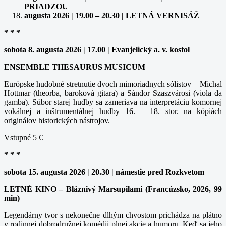
PRIADZOU
augusta 2026 | 19.00 – 20.30 | LETNÁ VERNISÁŽ
* * *
sobota 8. augusta 2026 | 17.00 | Evanjelický a. v. kostol
ENSEMBLE THESAURUS MUSICUM
Európske hudobné stretnutie dvoch mimoriadnych sólistov – Michal
Hottmar (theorba, baroková gitara) a Sándor Szaszvárosi (viola da
gamba). Súbor starej hudby sa zameriava na interpretáciu komornej
vokálnej a inštrumentálnej hudby 16. – 18. stor. na kópiách
originálov historických nástrojov.
Vstupné 5 €
* * *
sobota 15. augusta 2026 | 20.30 | námestie pred Rozkvetom
LETNÉ KINO – Bláznivý Marsupilami (Francúzsko, 2026, 99
min)
Legendárny tvor s nekonečne dlhým chvostom prichádza na plátno
v rodinnej dobrodružnej komédii plnej akcie a humoru. Keď sa jeho