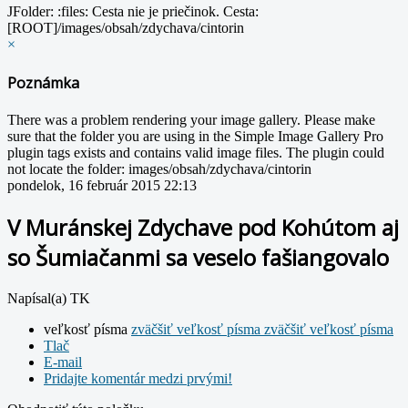
JFolder: :files: Cesta nie je priečinok. Cesta:
[ROOT]/images/obsah/zdychava/cintorin
×
Poznámka
There was a problem rendering your image gallery. Please make
sure that the folder you are using in the Simple Image Gallery Pro
plugin tags exists and contains valid image files. The plugin could
not locate the folder: images/obsah/zdychava/cintorin
pondelok, 16 február 2015 22:13
V Muránskej Zdychave pod Kohútom aj
so Šumiačanmi sa veselo fašiangovalo
Napísal(a) TK
veľkosť písma
zväčšiť veľkosť písma
zväčšiť veľkosť písma
Tlač
E-mail
Pridajte komentár medzi prvými!