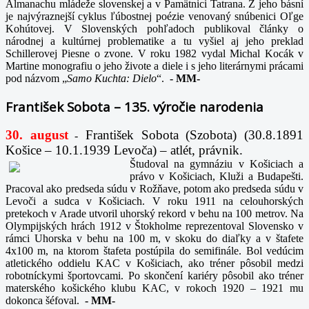
Almanachu mládeže slovenskej a v Pamätnici Tatrana. Z jeho básní
je najvýraznejší cyklus ľúbostnej poézie venovaný snúbenici Oľge
Kohútovej. V Slovenských pohľadoch publikoval články o
národnej a kultúrnej problematike a tu vyšiel aj jeho preklad
Schillerovej Piesne o zvone. V roku 1982 vydal Michal Kocák v
Martine monografiu o jeho živote a diele i s jeho literárnymi prácami
pod názvom „
Samo Kuchta: Dielo
“.
-
MM-
František Sobota – 135. výročie narodenia
30. august
František Sobota (Szobota) (30.8.1891
-
Košice – 10.1.1939 Levoča) – atlét, právnik.
Študoval na gymnáziu v Košiciach a
právo v Košiciach, Kluži a Budapešti.
Pracoval ako predseda súdu v Rožňave, potom ako predseda súdu v
Levoči a sudca v Košiciach. V roku 1911 na celouhorských
pretekoch v Arade utvoril uhorský rekord v behu na 100 metrov. Na
Olympijských hrách 1912 v Štokholme reprezentoval Slovensko v
rámci Uhorska v behu na 100 m, v skoku do diaľky a v štafete
4x100 m, na ktorom štafeta postúpila do semifinále. Bol vedúcim
atletického oddielu KAC v Košiciach, ako tréner pôsobil medzi
robotníckymi športovcami. Po skončení kariéry pôsobil ako tréner
materského košického klubu KAC, v rokoch 1920 – 1921 mu
dokonca šéfoval.
-
MM-