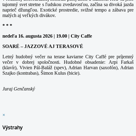
tajomný svet stretne s ľudskou zvedavosťou, začína sa divoká jazda
naprieč džungľou. Exotické prostredie, svižné tempo a zábava pre
malých aj veľkých divákov.
* * *
nedeľa 16. augusta 2026 | 19.00 | City Caffe
SOARÉ – JAZZOVÉ AJ TERASOVÉ
Letný hudobný večer na terase kaviarne City Caffé pre príjemný
večer v dobrej spoločnosti. Hudobné obsadenie: Arpi Farkaš
(klavír), Vivien Pál-Baláž (spev), Adrian Harvan (saxofón), Adrian
Szajko (kontrabas), Šimon Kulus (bicie).
Juraj Genčanský
×
Výstrahy