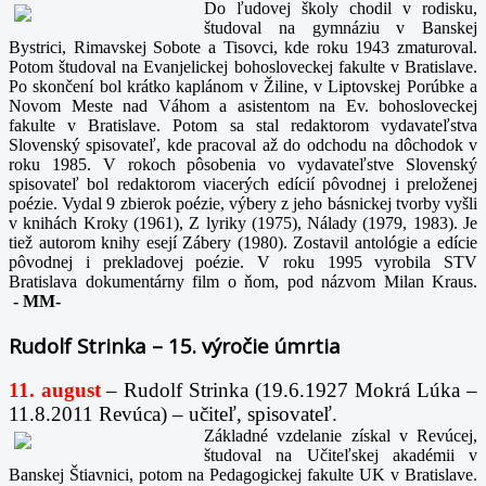
Do ľudovej školy chodil v rodisku,
študoval na gymnáziu v Banskej
Bystrici, Rimavskej Sobote a Tisovci, kde roku 1943 zmaturoval.
Potom študoval na Evanjelickej bohosloveckej fakulte v Bratislave.
Po skončení bol krátko kaplánom v Žiline, v Liptovskej Porúbke a
Novom Meste nad Váhom a asistentom na Ev. bohosloveckej
fakulte v Bratislave. Potom sa stal redaktorom vydavateľstva
Slovenský spisovateľ, kde pracoval až do odchodu na dôchodok v
roku 1985. V rokoch pôsobenia vo vydavateľstve Slovenský
spisovateľ bol redaktorom viacerých edícií pôvodnej i preloženej
poézie. Vydal 9 zbierok poézie, výbery z jeho básnickej tvorby vyšli
v knihách Kroky (1961), Z lyriky (1975), Nálady (1979, 1983). Je
tiež autorom knihy esejí Zábery (1980). Zostavil antológie a edície
pôvodnej i prekladovej poézie. V roku 1995 vyrobila STV
Bratislava dokumentárny film o ňom, pod názvom Milan Kraus.
-
MM-
Rudolf Strinka – 15. výročie úmrtia
11. august
– Rudolf Strinka (19.6.1927 Mokrá Lúka –
11.8.2011 Revúca) – učiteľ, spisovateľ.
Základné vzdelanie získal v Revúcej,
študoval na Učiteľskej akadémii v
Banskej Štiavnici, potom na Pedagogickej fakulte UK v Bratislave.