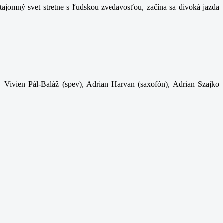
ajomný svet stretne s ľudskou zvedavosťou, začína sa divoká jazda
, Vivien Pál-Baláž (spev), Adrian Harvan (saxofón), Adrian Szajko