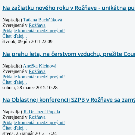
Na začiatku nového roku v Rožňave - unikátna p
Napísal(a)
Tatiana Bachňáková
Zverejnené v
Rožňava
Pridajte komentár medzi prvými!
Čítať ďalej...
štvrtok, 09 jún 2011 22:09
Na prahu leta, na čerstvom vzduchu, prežite Co
Napísal(a)
Anežka Kleinová
Zverejnené v
Rožňava
Pridajte komentár medzi prvými!
Čítať ďalej...
sobota, 28 marec 2015 10:28
Na Oblastnej konferencii SZPB v Rožňave sa zamýš
Napísal(a)
JUDr. Jozef Pupala
Zverejnené v
Rožňava
Pridajte komentár medzi prvými!
Čítať ďalej...
streda, 25 január 2012 17:24