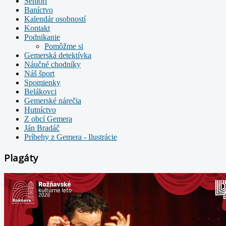
Seniori
Baníctvo
Kalendár osobností
Kontakt
Podnikanie
Pomôžme si
Gemerská detektívka
Náučné chodníky
Náš šport
Spomienky
Belákovci
Gemerské nárečia
Hutníctvo
Z obcí Gemera
Ján Bradáč
Príbehy z Gemera - Ilustrácie
Plagáty