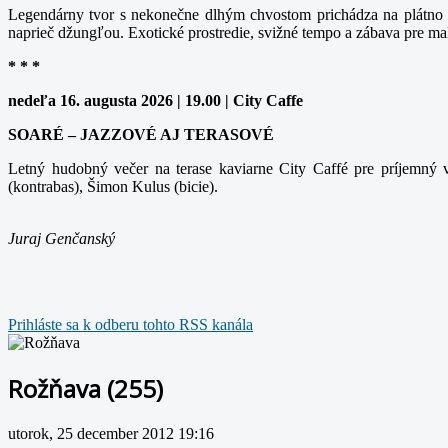
Legendárny tvor s nekonečne dlhým chvostom prichádza na plátno v
naprieč džungľou. Exotické prostredie, svižné tempo a zábava pre ma
* * *
nedeľa 16. augusta 2026 | 19.00 | City Caffe
SOARÉ – JAZZOVÉ AJ TERASOVÉ
Letný hudobný večer na terase kaviarne City Caffé pre príjemný v
(kontrabas), Šimon Kulus (bicie).
Juraj Genčanský
Prihláste sa k odberu tohto RSS kanála
Rožňava (255)
utorok, 25 december 2012 19:16