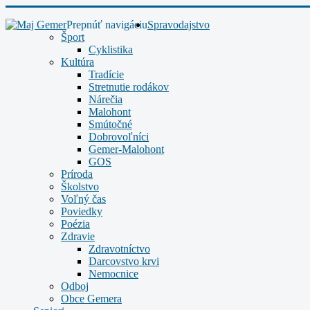
Prepnúť navigáciu
Spravodajstvo
Šport
Cyklistika
Kultúra
Tradície
Stretnutie rodákov
Nárečia
Malohont
Smútočné
Dobrovoľníci
Gemer-Malohont
GOS
Príroda
Školstvo
Voľný čas
Poviedky
Poézia
Zdravie
Zdravotníctvo
Darcovstvo krvi
Nemocnice
Odboj
Obce Gemera