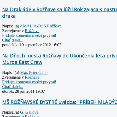
Na Drakiáde v Rožňave sa lúčil Rok zajaca s na
draka
Napísal(a)
AMALIA-DSS Rožňava
Zverejnené v
Rožňava
Pridajte komentár medzi prvými!
Čítať ďalej...
pondelok, 10 september 2012 16:02
Na Dňoch mesta Rožňavy do Ukončenia leta prisp
Murda East Crew
Napísal(a)
Mgr. Peter Gallo
Zverejnené v
Rožňava
Pridajte komentár medzi prvými!
Čítať ďalej...
utorok, 28 jún 2011 19:07
MŠ ROŽŇAVSKÉ BYSTRÉ uvádza: "PRÍBEH MLADÝ
Napísal(a)
G. Gallová
Zverejnené v
Rožňava