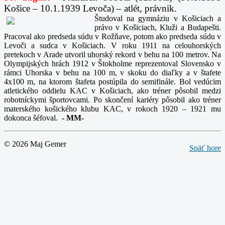
Košice – 10.1.1939 Levoča) – atlét, právnik.
Študoval na gymnáziu v Košiciach a
právo v Košiciach, Kluži a Budapešti.
Pracoval ako predseda súdu v Rožňave, potom ako predseda súdu v
Levoči a sudca v Košiciach. V roku 1911 na celouhorských
pretekoch v Arade utvoril uhorský rekord v behu na 100 metrov. Na
Olympijských hrách 1912 v Štokholme reprezentoval Slovensko v
rámci Uhorska v behu na 100 m, v skoku do diaľky a v štafete
4x100 m, na ktorom štafeta postúpila do semifinále. Bol vedúcim
atletického oddielu KAC v Košiciach, ako tréner pôsobil medzi
robotníckymi športovcami. Po skončení kariéry pôsobil ako tréner
materského košického klubu KAC, v rokoch 1920 – 1921 mu
dokonca šéfoval.
-
MM-
© 2026 Maj Gemer
Späť hore