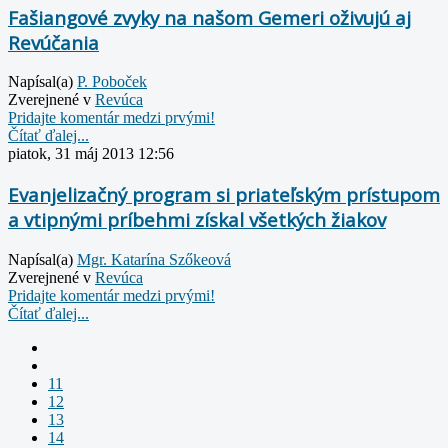
Fašiangové zvyky na našom Gemeri oživujú aj
Revúčania
Napísal(a)
P. Poboček
Zverejnené v
Revúca
Pridajte komentár medzi prvými!
Čítať ďalej...
piatok, 31 máj 2013 12:56
Evanjelizačný program si priateľským prístupom
a vtipnými príbehmi získal všetkých žiakov
Napísal(a)
Mgr. Katarína Szőkeová
Zverejnené v
Revúca
Pridajte komentár medzi prvými!
Čítať ďalej...
11
12
13
14