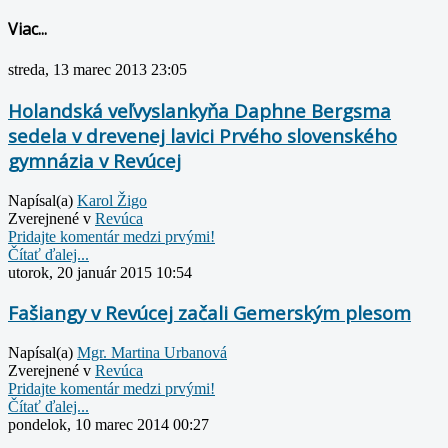
Viac...
streda, 13 marec 2013 23:05
Holandská veľvyslankyňa Daphne Bergsma
sedela v drevenej lavici Prvého slovenského
gymnázia v Revúcej
Napísal(a)
Karol Žigo
Zverejnené v
Revúca
Pridajte komentár medzi prvými!
Čítať ďalej...
utorok, 20 január 2015 10:54
Fašiangy v Revúcej začali Gemerským plesom
Napísal(a)
Mgr. Martina Urbanová
Zverejnené v
Revúca
Pridajte komentár medzi prvými!
Čítať ďalej...
pondelok, 10 marec 2014 00:27