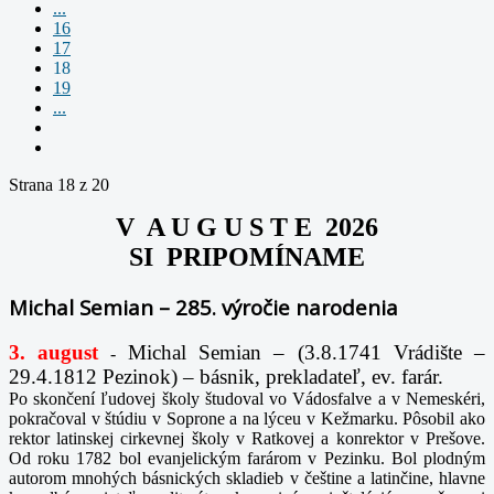
...
16
17
18
19
...
Strana 18 z 20
V A U G U S T E 2026
SI PRIPOMÍNAME
Michal Semian – 285. výročie narodenia
3. august
Michal Semian – (3.8.1741 Vrádište –
-
29.4.1812 Pezinok) – básnik, prekladateľ, ev. farár.
Po skončení ľudovej školy študoval vo Vádosfalve a v Nemeskéri,
pokračoval v štúdiu v Soprone a na lýceu v Kežmarku. Pôsobil ako
rektor latinskej cirkevnej školy v Ratkovej a konrektor v Prešove.
Od roku 1782 bol evanjelickým farárom v Pezinku. Bol plodným
autorom mnohých básnických skladieb v češtine a latinčine, hlavne