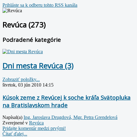
Prihláste sa k odberu tohto RSS kanála
Revúca (273)
Podradené kategórie
Dni mesta Revúca (3)
Zobraziť položky...
štvrtok, 03 jún 2010 14:15
Kúsok zeme z Revúcej k soche kráľa Svätopluka
na Bratislavskom hrade
Napísal(a)
Ing. Jaroslava Drugdová, Mgr. Petra Grendelová
Zverejnené v
Revúca
Pridajte komentár medzi prvými!
Čítať ďalej...