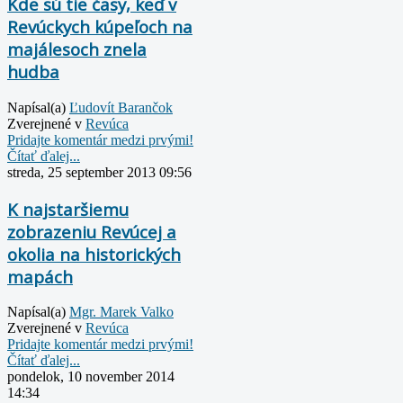
Kde sú tie časy, keď v
Revúckych kúpeľoch na
majálesoch znela
hudba
Napísal(a)
Ľudovít Barančok
Zverejnené v
Revúca
Pridajte komentár medzi prvými!
Čítať ďalej...
streda, 25 september 2013 09:56
K najstaršiemu
zobrazeniu Revúcej a
okolia na historických
mapách
Napísal(a)
Mgr. Marek Valko
Zverejnené v
Revúca
Pridajte komentár medzi prvými!
Čítať ďalej...
pondelok, 10 november 2014
14:34