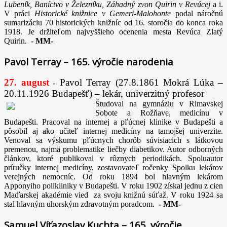
Lubeník, Baníctvo v Železníku, Záhadný zvon Quirin v Revúcej
a i.
V práci
Historické knižnice v Gemeri-Malohonte
podal náročnú
sumarizáciu 70 historických knižníc od 16. storočia do konca roka
1918. Je držiteľom najvyššieho ocenenia mesta Revúca Zlatý
Quirin.
-
MM-
Pavol Terray – 165. výročie narodenia
27. august
Pavol Terray
(27.8.1861 Mokrá Lúka –
-
20.11.1926 Budapešť) – lekár, univerzitný profesor
Študoval na gymnáziu v Rimavskej
Sobote a Rožňave, medicínu v
Budapešti. Pracoval na internej a pľúcnej klinike v Budapešti a
pôsobil aj ako učiteľ internej medicíny na tamojšej univerzite.
Venoval sa výskumu pľúcnych chorôb súvisiacich s látkovou
premenou, najmä problematike liečby diabetikov. Autor odborných
článkov, ktoré publikoval v rôznych periodikách. Spoluautor
príručky internej medicíny, zostavovateľ ročenky Spolku lekárov
verejných nemocníc. Od roku 1894 bol hlavným lekárom
Apponyiho polikliniky v Budapešti. V roku 1902 získal jednu z cien
Maďarskej akadémie vied za svoju knižnú súťaž. V roku 1924 sa
stal hlavným uhorským zdravotným poradcom.
-
MM-
Samuel Víťazoslav Kuchta – 165. výročie