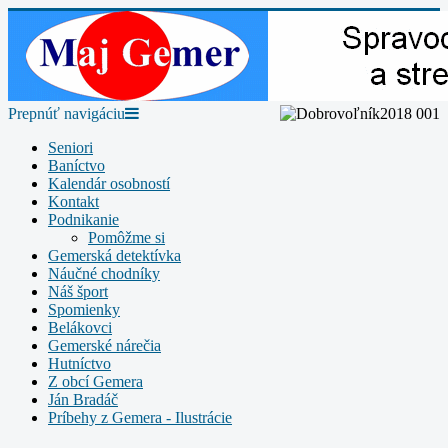
Prepnúť navigáciu
Seniori
Baníctvo
Kalendár osobností
Kontakt
Podnikanie
Pomôžme si
Gemerská detektívka
Náučné chodníky
Náš šport
Spomienky
Belákovci
Gemerské nárečia
Hutníctvo
Z obcí Gemera
Ján Bradáč
Príbehy z Gemera - Ilustrácie