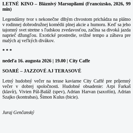
LETNÉ KINO – Bláznivý Marsupilami (Francúzsko, 2026, 99
min)
Legendárny tvor s nekonečne dlhým chvostom prichádza na plátno
v rodinnej dobrodružnej komédii plnej akcie a humoru. Keď sa jeho
tajomný svet stretne s ľudskou zvedavosťou, začína sa divoká jazda
naprieč džungľou. Exotické prostredie, svižné tempo a zábava pre
malých aj veľkých divákov.
* * *
nedeľa 16. augusta 2026 | 19.00 | City Caffe
SOARÉ – JAZZOVÉ AJ TERASOVÉ
Letný hudobný večer na terase kaviarne City Caffé pre príjemný
večer v dobrej spoločnosti. Hudobné obsadenie: Arpi Farkaš
(klavír), Vivien Pál-Baláž (spev), Adrian Harvan (saxofón), Adrian
Szajko (kontrabas), Šimon Kulus (bicie).
Juraj Genčanský