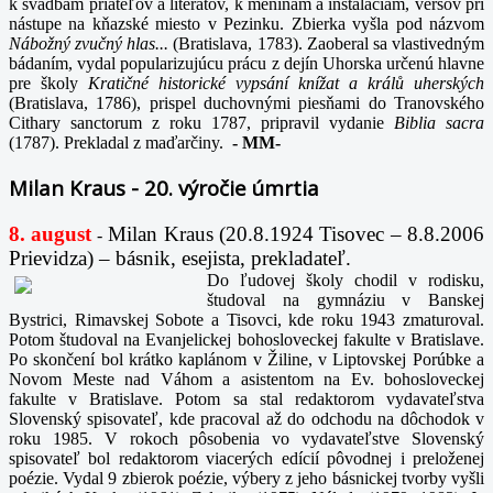
k svadbám priateľov a literátov, k meninám a inštaláciám, veršov pri
nástupe na kňazské miesto v Pezinku. Zbierka vyšla pod názvom
Nábožný zvučný hlas...
(Bratislava, 1783). Zaoberal sa vlastivedným
bádaním, vydal popularizujúcu prácu z dejín Uhorska určenú hlavne
pre školy
Kratičné historické vypsání knížat a králů uherských
(Bratislava, 1786), prispel duchovnými piesňami do Tranovského
Cithary sanctorum z roku 1787, pripravil vydanie
Biblia sacra
(1787). Prekladal z maďarčiny.
-
MM-
Milan Kraus - 20. výročie úmrtia
8. august
Milan Kraus (20.8.1924 Tisovec – 8.8.2006
-
Prievidza) – básnik, esejista, prekladateľ.
Do ľudovej školy chodil v rodisku,
študoval na gymnáziu v Banskej
Bystrici, Rimavskej Sobote a Tisovci, kde roku 1943 zmaturoval.
Potom študoval na Evanjelickej bohosloveckej fakulte v Bratislave.
Po skončení bol krátko kaplánom v Žiline, v Liptovskej Porúbke a
Novom Meste nad Váhom a asistentom na Ev. bohosloveckej
fakulte v Bratislave. Potom sa stal redaktorom vydavateľstva
Slovenský spisovateľ, kde pracoval až do odchodu na dôchodok v
roku 1985. V rokoch pôsobenia vo vydavateľstve Slovenský
spisovateľ bol redaktorom viacerých edícií pôvodnej i preloženej
poézie. Vydal 9 zbierok poézie, výbery z jeho básnickej tvorby vyšli