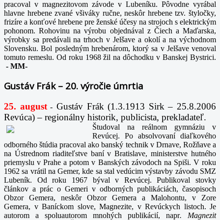
pracoval v magnezitovom závode v Lubeníku. Pôvodne vyrábal
hlavne hrebene zvané všiváky ručne, neskôr hrebene tzv. štyločky,
frizíre a konťové hrebene pre ženské účesy na strojoch s elektrickým
pohonom. Rohovinu na výrobu objednával z Čiech a Maďarska,
výrobky sa predávali na trhoch v Jelšave a okolí a na východnom
Slovensku. Bol posledným hrebenárom, ktorý sa v Jelšave venoval
tomuto remeslu. Od roku 1968 žil na dôchodku v Banskej Bystrici.
-
MM-
Gustáv Frák – 20. výročie úmrtia
25. august
Gustáv Frák
(1.3.1913 Sirk – 25.8.2006
-
Revúca) – regionálny historik, publicista, prekladateľ.
Študoval na reálnom gymnáziu v
Revúcej. Po absolvovaní diaľkového
odborného štúdia pracoval ako banský technik v Drnave, Rožňave a
na Ústrednom riaditeľstve baní v Bratislave, ministerstve hutného
priemyslu v Prahe a potom v Banských závodoch na Spiši. V roku
1962 sa vrátil na Gemer, kde sa stal vedúcim výstavby závodu SMZ
Lubeník. Od roku 1967 býval v Revúcej. Publikoval stovky
článkov a prác o Gemeri v odborných publikáciách, časopisoch
Obzor Gemera, neskôr Obzor Gemera a Malohontu, v Zore
Gemera, v Baníckom slove, Magnezite, v Revúckych listoch. Je
autorom a spoluautorom mnohých publikácií, napr
. Magnezit