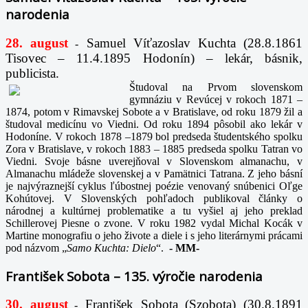
narodenia
28. august
Samuel Víťazoslav Kuchta (28.8.1861
-
Tisovec – 11.4.1895 Hodonín) – lekár, básnik,
publicista.
Študoval na Prvom slovenskom
gymnáziu v Revúcej v rokoch 1871 –
1874, potom v Rimavskej Sobote a v Bratislave, od roku 1879 žil a
študoval medicínu vo Viedni. Od roku 1894 pôsobil ako lekár v
Hodoníne. V rokoch 1878 –1879 bol predseda študentského spolku
Zora v Bratislave, v rokoch 1883 – 1885 predseda spolku Tatran vo
Viedni. Svoje básne uverejňoval v Slovenskom almanachu, v
Almanachu mládeže slovenskej a v Pamätnici Tatrana. Z jeho básní
je najvýraznejší cyklus ľúbostnej poézie venovaný snúbenici Oľge
Kohútovej. V Slovenských pohľadoch publikoval články o
národnej a kultúrnej problematike a tu vyšiel aj jeho preklad
Schillerovej Piesne o zvone. V roku 1982 vydal Michal Kocák v
Martine monografiu o jeho živote a diele i s jeho literárnymi prácami
pod názvom „
Samo Kuchta: Dielo
“.
-
MM-
František Sobota – 135. výročie narodenia
30. august
František Sobota (Szobota) (30.8.1891
-