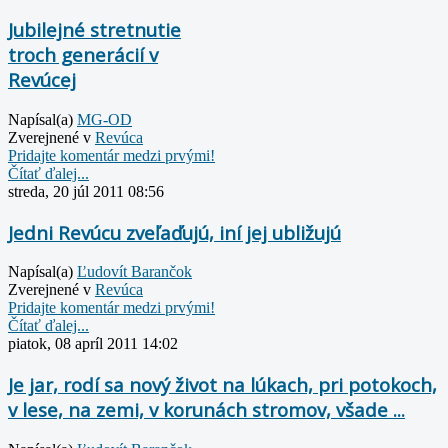
Jubilejné stretnutie
troch generácií v
Revúcej
Napísal(a)
MG-OD
Zverejnené v
Revúca
Pridajte komentár medzi prvými!
Čítať ďalej...
streda, 20 júl 2011 08:56
Jedni Revúcu zveľaďujú, iní jej ubližujú
Napísal(a)
Ľudovít Barančok
Zverejnené v
Revúca
Pridajte komentár medzi prvými!
Čítať ďalej...
piatok, 08 apríl 2011 14:02
Je jar, rodí sa nový život na lúkach, pri potokoch,
v lese, na zemi, v korunách stromov, všade ...