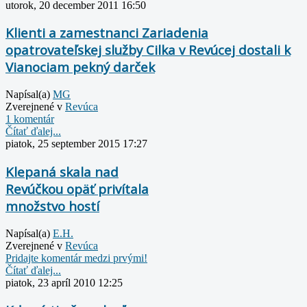
utorok, 20 december 2011 16:50
Klienti a zamestnanci Zariadenia
opatrovateľskej služby Cilka v Revúcej dostali k
Vianociam pekný darček
Napísal(a)
MG
Zverejnené v
Revúca
1 komentár
Čítať ďalej...
piatok, 25 september 2015 17:27
Klepaná skala nad
Revúčkou opäť privítala
množstvo hostí
Napísal(a)
E.H.
Zverejnené v
Revúca
Pridajte komentár medzi prvými!
Čítať ďalej...
piatok, 23 apríl 2010 12:25