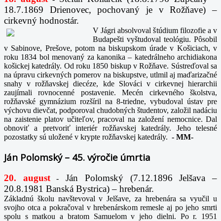
18.7.1869 Drienovec, pochovaný je v Rožňave) –
cirkevný hodnostár.
V Jágri absolvoval štúdium filozofie a v
Budapešti vyštudoval teológiu. Pôsobil
v Sabinove, Prešove, potom na biskupskom úrade v Košiciach, v
roku 1834 bol menovaný za kanonika – katedrálneho archidiakona
košickej katedrály. Od roku 1850 biskup v Rožňave. Sústreďoval sa
na úpravu cirkevných pomerov na biskupstve, utlmil aj maďarizačné
snahy v rožňavskej diecéze, kde Slováci v cirkevnej hierarchii
zaujímali rovnocenné postavenie. Mecén cirkevného školstva,
rožňavské gymnázium rozšíril na 8-triedne, vybudoval ústav pre
výchovu dievčat, podporoval chudobných študentov, založil nadáciu
na zaistenie platov učiteľov, pracoval na založení nemocnice. Dal
obnoviť a pretvoriť interiér rožňavskej katedrály. Jeho telesné
pozostatky sú uložené v krypte rožňavskej katedrály.
-
MM-
Ján Polomský – 45. výročie úmrtia
20. august
Ján Polomský (7.12.1896 Jelšava –
-
20.8.1981 Banská Bystrica) – hrebenár.
Základnú školu navštevoval v Jelšave, za hrebenára sa vyučil u
svojho otca a pokračoval v hrebenárskom remesle aj po jeho smrti
spolu s matkou a bratom Samuelom v jeho dielni. Po r. 1951