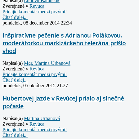
Napísal(a)
Ľudovít Barančok
Zverejnené v
Revúca
Pridajte komentár medzi prvými!
Čítať ďalej...
pondelok, 08 december 2014 22:34
Inšpiratívne pečenie s Adrianou Polákovou,
moderátorkou markizáckeho telerána prišlo
vhod
Napísal(a)
Mgr. Martina Urbanová
Zverejnené v
Revúca
Pridajte komentár medzi prvými!
Čítať ďalej...
pondelok, 05 október 2015 21:27
Hubertovej jazde v Revúcej prialo aj slnečné
počasie
Napísal(a)
Martina Urbanová
Zverejnené v
Revúca
Pridajte komentár medzi prvými!
Čítať ďalej...