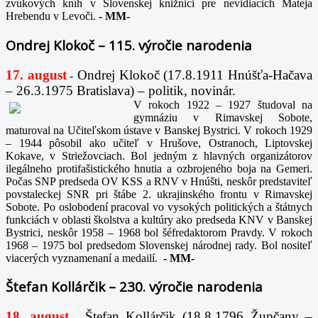
zvukových kníh v Slovenskej knižnici pre nevidiacich Mateja
Hrebendu v Levoči.
-
MM-
Ondrej Klokoč – 115. výročie narodenia
17. august
Ondrej Klokoč (17.8.1911 Hnúšťa-Hačava
-
– 26.3.1975 Bratislava) – politik, novinár.
V rokoch 1922 – 1927 študoval na
gymnáziu v Rimavskej Sobote,
maturoval na Učiteľskom ústave v Banskej Bystrici. V rokoch 1929
– 1944 pôsobil ako učiteľ v Hrušove, Ostranoch, Liptovskej
Kokave, v Striežovciach. Bol jedným z hlavných organizátorov
ilegálneho protifašistického hnutia a ozbrojeného boja na Gemeri.
Počas SNP predseda OV KSS a RNV v Hnúšti, neskôr predstaviteľ
povstaleckej SNR pri štábe 2. ukrajinského frontu v Rimavskej
Sobote. Po oslobodení pracoval vo vysokých politických a štátnych
funkciách v oblasti školstva a kultúry ako predseda KNV v Banskej
Bystrici, neskôr 1958 – 1968 bol šéfredaktorom Pravdy. V rokoch
1968 – 1975 bol predsedom Slovenskej národnej rady. Bol nositeľ
viacerých vyznamenaní a medailí.
-
MM-
Štefan Kollárčik – 230. výročie narodenia
18. august
Štefan Kollárčik (18.8.1796 Župčany –
-