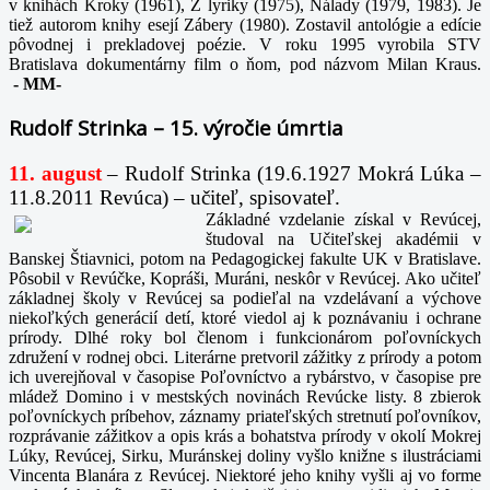
v knihách Kroky (1961), Z lyriky (1975), Nálady (1979, 1983). Je
tiež autorom knihy esejí Zábery (1980). Zostavil antológie a edície
pôvodnej i prekladovej poézie. V roku 1995 vyrobila STV
Bratislava dokumentárny film o ňom, pod názvom Milan Kraus.
-
MM-
Rudolf Strinka – 15. výročie úmrtia
11. august
– Rudolf Strinka (19.6.1927 Mokrá Lúka –
11.8.2011 Revúca) – učiteľ, spisovateľ.
Základné vzdelanie získal v Revúcej,
študoval na Učiteľskej akadémii v
Banskej Štiavnici, potom na Pedagogickej fakulte UK v Bratislave.
Pôsobil v Revúčke, Kopráši, Muráni, neskôr v Revúcej. Ako učiteľ
základnej školy v Revúcej sa podieľal na vzdelávaní a výchove
niekoľkých generácií detí, ktoré viedol aj k poznávaniu i ochrane
prírody. Dlhé roky bol členom i funkcionárom poľovníckych
združení v rodnej obci. Literárne pretvoril zážitky z prírody a potom
ich uverejňoval v časopise Poľovníctvo a rybárstvo, v časopise pre
mládež Domino i v mestských novinách Revúcke listy. 8 zbierok
poľovníckych príbehov, záznamy priateľských stretnutí poľovníkov,
rozprávanie zážitkov a opis krás a bohatstva prírody v okolí Mokrej
Lúky, Revúcej, Sirku, Muránskej doliny vyšlo knižne s ilustráciami
Vincenta Blanára z Revúcej. Niektoré jeho knihy vyšli aj vo forme