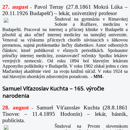
27. august
Pavol Terray
(27.8.1861 Mokrá Lúka –
-
20.11.1926 Budapešť) – lekár, univerzitný profesor
Študoval na gymnáziu v Rimavskej
Sobote a Rožňave, medicínu v
Budapešti. Pracoval na internej a pľúcnej klinike v Budapešti a
pôsobil aj ako učiteľ internej medicíny na tamojšej univerzite.
Venoval sa výskumu pľúcnych chorôb súvisiacich s látkovou
premenou, najmä problematike liečby diabetikov. Autor odborných
článkov, ktoré publikoval v rôznych periodikách. Spoluautor
príručky internej medicíny, zostavovateľ ročenky Spolku lekárov
verejných nemocníc. Od roku 1894 bol hlavným lekárom
Apponyiho polikliniky v Budapešti. V roku 1902 získal jednu z cien
Maďarskej akadémie vied za svoju knižnú súťaž. V roku 1924 sa
stal hlavným uhorským zdravotným poradcom.
-
MM-
Samuel Víťazoslav Kuchta – 165. výročie
narodenia
28. august
Samuel Víťazoslav Kuchta (28.8.1861
-
Tisovec – 11.4.1895 Hodonín) – lekár, básnik,
publicista.
Študoval na Prvom slovenskom