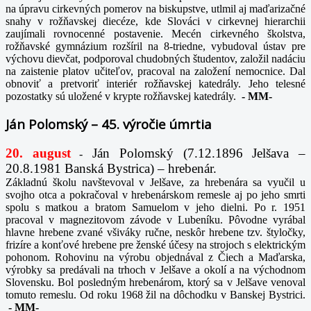
na úpravu cirkevných pomerov na biskupstve, utlmil aj maďarizačné
snahy v rožňavskej diecéze, kde Slováci v cirkevnej hierarchii
zaujímali rovnocenné postavenie. Mecén cirkevného školstva,
rožňavské gymnázium rozšíril na 8-triedne, vybudoval ústav pre
výchovu dievčat, podporoval chudobných študentov, založil nadáciu
na zaistenie platov učiteľov, pracoval na založení nemocnice. Dal
obnoviť a pretvoriť interiér rožňavskej katedrály. Jeho telesné
pozostatky sú uložené v krypte rožňavskej katedrály.
-
MM-
Ján Polomský – 45. výročie úmrtia
20. august
Ján Polomský (7.12.1896 Jelšava –
-
20.8.1981 Banská Bystrica) – hrebenár.
Základnú školu navštevoval v Jelšave, za hrebenára sa vyučil u
svojho otca a pokračoval v hrebenárskom remesle aj po jeho smrti
spolu s matkou a bratom Samuelom v jeho dielni. Po r. 1951
pracoval v magnezitovom závode v Lubeníku. Pôvodne vyrábal
hlavne hrebene zvané všiváky ručne, neskôr hrebene tzv. štyločky,
frizíre a konťové hrebene pre ženské účesy na strojoch s elektrickým
pohonom. Rohovinu na výrobu objednával z Čiech a Maďarska,
výrobky sa predávali na trhoch v Jelšave a okolí a na východnom
Slovensku. Bol posledným hrebenárom, ktorý sa v Jelšave venoval
tomuto remeslu. Od roku 1968 žil na dôchodku v Banskej Bystrici.
-
MM-