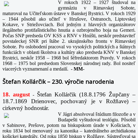
V rokoch 1922 – 1927 študoval na
gymnáziu v Rimavskej Sobote,
maturoval na Učiteľskom ústave v Banskej Bystrici. V rokoch 1929
– 1944 pôsobil ako učiteľ v Hrušove, Ostranoch, Liptovskej
Kokave, v Striežovciach. Bol jedným z hlavných organizátorov
ilegálneho protifašistického hnutia a ozbrojeného boja na Gemeri.
Počas SNP predseda OV KSS a RNV v Hnúšti, neskôr predstaviteľ
povstaleckej SNR pri štábe 2. ukrajinského frontu v Rimavskej
Sobote. Po oslobodení pracoval vo vysokých politických a štátnych
funkciách v oblasti školstva a kultúry ako predseda KNV v Banskej
Bystrici, neskôr 1958 – 1968 bol šéfredaktorom Pravdy. V rokoch
1968 – 1975 bol predsedom Slovenskej národnej rady. Bol nositeľ
viacerých vyznamenaní a medailí.
-
MM-
Štefan Kollárčik – 230. výročie narodenia
18. august
Štefan Kollárčik (18.8.1796 Župčany –
-
18.7.1869 Drienovec, pochovaný je v Rožňave) –
cirkevný hodnostár.
V Jágri absolvoval štúdium filozofie a v
Budapešti vyštudoval teológiu. Pôsobil
v Sabinove, Prešove, potom na biskupskom úrade v Košiciach, v
roku 1834 bol menovaný za kanonika – katedrálneho archidiakona
košickej katedrály. Od roku 1850 biskup v Rožňave. Sústreďoval sa