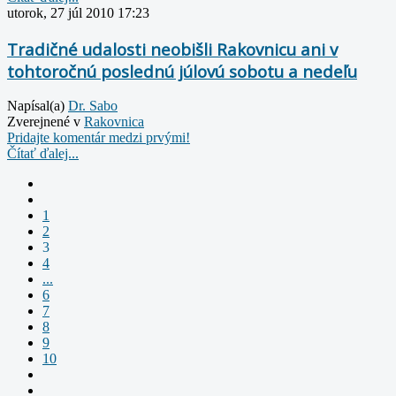
utorok, 27 júl 2010 17:23
Tradičné udalosti neobišli Rakovnicu ani v
tohtoročnú poslednú júlovú sobotu a nedeľu
Napísal(a)
Dr. Sabo
Zverejnené v
Rakovnica
Pridajte komentár medzi prvými!
Čítať ďalej...
1
2
3
4
...
6
7
8
9
10