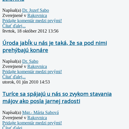
Napísal(a)
Dr. Jozef Sabo
Zverejnené v
Rakovnica
Pridajte komentár medzi prvými!
Čítať ďalej...
štvrtok, 18 október 2012 13:56
Úroda jabĺk u nás je taká, že sa pod nimi
prehýbajú konáre
Napísal(a)
Dr. Sabo
Zverejnené v
Rakovnica
Pridajte komentár medzi prvými!
Čítať ďalej...
utorok, 01 jún 2010 14:53
Turíce sa spájajú u nás so zvykom stavania
májov ako posla jarnej radosti
Napísal(a)
Mgr.- Mária Sabová
Zverejnené v
Rakovnica
Pridajte komentár medzi prvými!
Čítať ďalej...