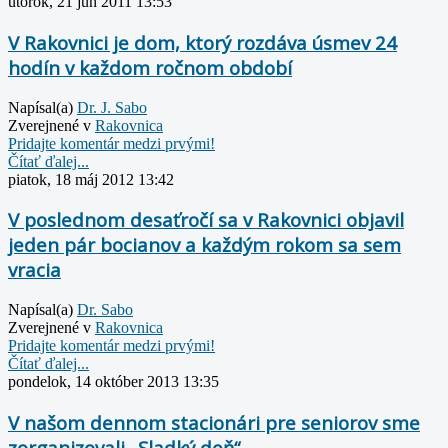
utorok, 21 jún 2011 13:53
V Rakovnici je dom, ktorý rozdáva úsmev 24
hodín v každom ročnom období
Napísal(a)
Dr. J. Sabo
Zverejnené v
Rakovnica
Pridajte komentár medzi prvými!
Čítať ďalej...
piatok, 18 máj 2012 13:42
V poslednom desaťročí sa v Rakovnici objavil
jeden pár bocianov a každým rokom sa sem
vracia
Napísal(a)
Dr. Sabo
Zverejnené v
Rakovnica
Pridajte komentár medzi prvými!
Čítať ďalej...
pondelok, 14 október 2013 13:35
V našom dennom stacionári pre seniorov sme
zorganizovali „Sladký deň“