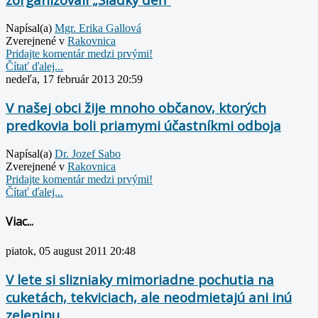
Napísal(a)
Mgr. Erika Gallová
Zverejnené v
Rakovnica
Pridajte komentár medzi prvými!
Čítať ďalej...
nedeľa, 17 február 2013 20:59
V našej obci žije mnoho občanov, ktorých
predkovia boli priamymi účastníkmi odboja
Napísal(a)
Dr. Jozef Sabo
Zverejnené v
Rakovnica
Pridajte komentár medzi prvými!
Čítať ďalej...
Viac...
piatok, 05 august 2011 20:48
V lete si slizniaky mimoriadne pochutia na
cuketách, tekviciach, ale neodmietajú ani inú
zeleninu