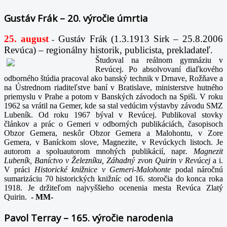
Gustáv Frák – 20. výročie úmrtia
25. august
Gustáv Frák
(1.3.1913 Sirk – 25.8.2006
-
Revúca) – regionálny historik, publicista, prekladateľ.
Študoval na reálnom gymnáziu v
Revúcej. Po absolvovaní diaľkového
odborného štúdia pracoval ako banský technik v Drnave, Rožňave a
na Ústrednom riaditeľstve baní v Bratislave, ministerstve hutného
priemyslu v Prahe a potom v Banských závodoch na Spiši. V roku
1962 sa vrátil na Gemer, kde sa stal vedúcim výstavby závodu SMZ
Lubeník. Od roku 1967 býval v Revúcej. Publikoval stovky
článkov a prác o Gemeri v odborných publikáciách, časopisoch
Obzor Gemera, neskôr Obzor Gemera a Malohontu, v Zore
Gemera, v Baníckom slove, Magnezite, v Revúckych listoch. Je
autorom a spoluautorom mnohých publikácií, napr
. Magnezit
Lubeník, Baníctvo v Železníku, Záhadný zvon Quirin v Revúcej
a i.
V práci
Historické knižnice v Gemeri-Malohonte
podal náročnú
sumarizáciu 70 historických knižníc od 16. storočia do konca roka
1918. Je držiteľom najvyššieho ocenenia mesta Revúca Zlatý
Quirin.
-
MM-
Pavol Terray – 165. výročie narodenia