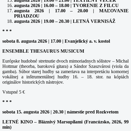
augusta 2026 | 19.00 – 21.00 | TEXTILNÝ VEČER
augusta 2026 | 16.00 – 18.00 | TVORENIE Z FILCU
augusta 2026 | 17.00 – 20.00 | MAĽOVANIE
PRIADZOU
augusta 2026 | 19.00 – 20.30 | LETNÁ VERNISÁŽ
* * *
sobota 8. augusta 2026 | 17.00 | Evanjelický a. v. kostol
ENSEMBLE THESAURUS MUSICUM
Európske hudobné stretnutie dvoch mimoriadnych sólistov – Michal
Hottmar (theorba, baroková gitara) a Sándor Szaszvárosi (viola da
gamba). Súbor starej hudby sa zameriava na interpretáciu komornej
vokálnej a inštrumentálnej hudby 16. – 18. stor. na kópiách
originálov historických nástrojov.
Vstupné 5 €
* * *
sobota 15. augusta 2026 | 20.30 | námestie pred Rozkvetom
LETNÉ KINO – Bláznivý Marsupilami (Francúzsko, 2026, 99
min)