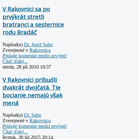
V Rakovnici sa po
prvýkrát stretli
bratranci a sesternice
rodu Bradáč
Napísal(a)
Dr. Jozef Sabo
Zverejnené v
Rakovnica
Pridajte komentár medzi prvými!
Čítať ďalej...
streda, 28 júl 2010 10:37
V Rakovnici pribudli
dvakrát dvojčatá. Tie
bocianie nemajú však
mená
Napísal(a)
Dr. Sabo
Zverejnené v
Rakovnica
Pridajte komentár medzi prvými!
Čítať ďalej...
štvrtok, 30 júl 2015 20:14