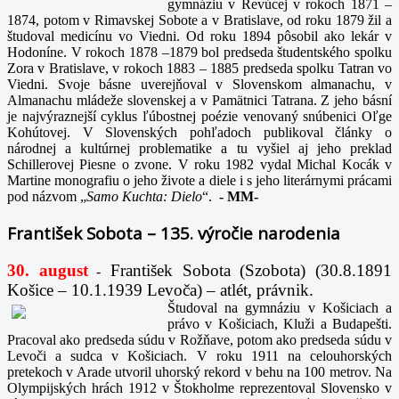
gymnáziu v Revúcej v rokoch 1871 –
1874, potom v Rimavskej Sobote a v Bratislave, od roku 1879 žil a
študoval medicínu vo Viedni. Od roku 1894 pôsobil ako lekár v
Hodoníne. V rokoch 1878 –1879 bol predseda študentského spolku
Zora v Bratislave, v rokoch 1883 – 1885 predseda spolku Tatran vo
Viedni. Svoje básne uverejňoval v Slovenskom almanachu, v
Almanachu mládeže slovenskej a v Pamätnici Tatrana. Z jeho básní
je najvýraznejší cyklus ľúbostnej poézie venovaný snúbenici Oľge
Kohútovej. V Slovenských pohľadoch publikoval články o
národnej a kultúrnej problematike a tu vyšiel aj jeho preklad
Schillerovej Piesne o zvone. V roku 1982 vydal Michal Kocák v
Martine monografiu o jeho živote a diele i s jeho literárnymi prácami
pod názvom „
Samo Kuchta: Dielo
“.
-
MM-
František Sobota – 135. výročie narodenia
30. august
František Sobota (Szobota) (30.8.1891
-
Košice – 10.1.1939 Levoča) – atlét, právnik.
Študoval na gymnáziu v Košiciach a
právo v Košiciach, Kluži a Budapešti.
Pracoval ako predseda súdu v Rožňave, potom ako predseda súdu v
Levoči a sudca v Košiciach. V roku 1911 na celouhorských
pretekoch v Arade utvoril uhorský rekord v behu na 100 metrov. Na
Olympijských hrách 1912 v Štokholme reprezentoval Slovensko v