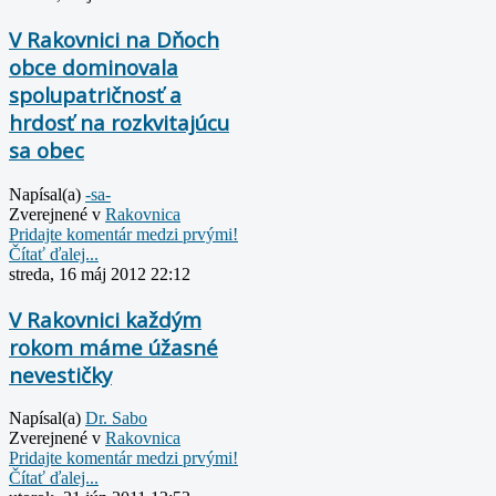
V Rakovnici na Dňoch
obce dominovala
spolupatričnosť a
hrdosť na rozkvitajúcu
sa obec
Napísal(a)
-sa-
Zverejnené v
Rakovnica
Pridajte komentár medzi prvými!
Čítať ďalej...
streda, 16 máj 2012 22:12
V Rakovnici každým
rokom máme úžasné
nevestičky
Napísal(a)
Dr. Sabo
Zverejnené v
Rakovnica
Pridajte komentár medzi prvými!
Čítať ďalej...