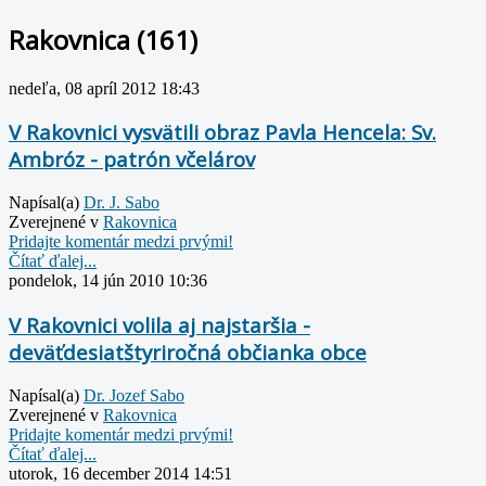
Rakovnica (161)
nedeľa, 08 apríl 2012 18:43
V Rakovnici vysvätili obraz Pavla Hencela: Sv.
Ambróz - patrón včelárov
Napísal(a)
Dr. J. Sabo
Zverejnené v
Rakovnica
Pridajte komentár medzi prvými!
Čítať ďalej...
pondelok, 14 jún 2010 10:36
V Rakovnici volila aj najstaršia -
deväťdesiatštyriročná občianka obce
Napísal(a)
Dr. Jozef Sabo
Zverejnené v
Rakovnica
Pridajte komentár medzi prvými!
Čítať ďalej...
utorok, 16 december 2014 14:51