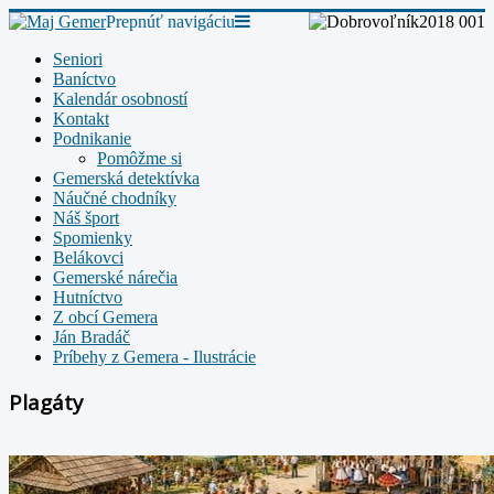
Prepnúť navigáciu
Seniori
Baníctvo
Kalendár osobností
Kontakt
Podnikanie
Pomôžme si
Gemerská detektívka
Náučné chodníky
Náš šport
Spomienky
Belákovci
Gemerské nárečia
Hutníctvo
Z obcí Gemera
Ján Bradáč
Príbehy z Gemera - Ilustrácie
Plagáty