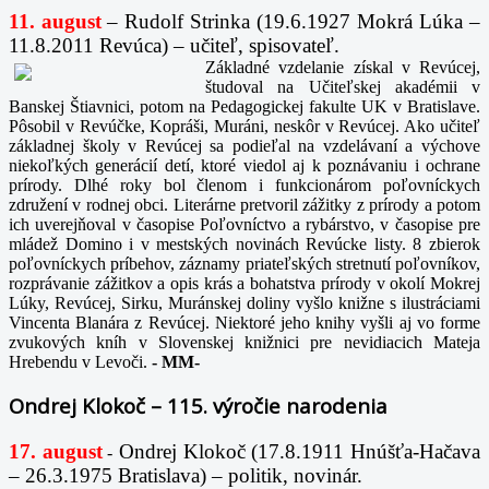
11. august
– Rudolf Strinka (19.6.1927 Mokrá Lúka –
11.8.2011 Revúca) – učiteľ, spisovateľ.
Základné vzdelanie získal v Revúcej,
študoval na Učiteľskej akadémii v
Banskej Štiavnici, potom na Pedagogickej fakulte UK v Bratislave.
Pôsobil v Revúčke, Kopráši, Muráni, neskôr v Revúcej. Ako učiteľ
základnej školy v Revúcej sa podieľal na vzdelávaní a výchove
niekoľkých generácií detí, ktoré viedol aj k poznávaniu i ochrane
prírody. Dlhé roky bol členom i funkcionárom poľovníckych
združení v rodnej obci. Literárne pretvoril zážitky z prírody a potom
ich uverejňoval v časopise Poľovníctvo a rybárstvo, v časopise pre
mládež Domino i v mestských novinách Revúcke listy. 8 zbierok
poľovníckych príbehov, záznamy priateľských stretnutí poľovníkov,
rozprávanie zážitkov a opis krás a bohatstva prírody v okolí Mokrej
Lúky, Revúcej, Sirku, Muránskej doliny vyšlo knižne s ilustráciami
Vincenta Blanára z Revúcej. Niektoré jeho knihy vyšli aj vo forme
zvukových kníh v Slovenskej knižnici pre nevidiacich Mateja
Hrebendu v Levoči.
-
MM-
Ondrej Klokoč – 115. výročie narodenia
17. august
Ondrej Klokoč (17.8.1911 Hnúšťa-Hačava
-
– 26.3.1975 Bratislava) – politik, novinár.