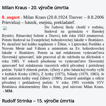
Milan Kraus - 20. výročie úmrtia
8. august
Milan Kraus (20.8.1924 Tisovec – 8.8.2006
-
Prievidza) – básnik, esejista, prekladateľ.
Do ľudovej školy chodil v rodisku,
študoval na gymnáziu v Banskej
Bystrici, Rimavskej Sobote a Tisovci, kde roku 1943 zmaturoval.
Potom študoval na Evanjelickej bohosloveckej fakulte v Bratislave.
Po skončení bol krátko kaplánom v Žiline, v Liptovskej Porúbke a
Novom Meste nad Váhom a asistentom na Ev. bohosloveckej
fakulte v Bratislave. Potom sa stal redaktorom vydavateľstva
Slovenský spisovateľ, kde pracoval až do odchodu na dôchodok v
roku 1985. V rokoch pôsobenia vo vydavateľstve Slovenský
spisovateľ bol redaktorom viacerých edícií pôvodnej i preloženej
poézie. Vydal 9 zbierok poézie, výbery z jeho básnickej tvorby vyšli
v knihách Kroky (1961), Z lyriky (1975), Nálady (1979, 1983). Je
tiež autorom knihy esejí Zábery (1980). Zostavil antológie a edície
pôvodnej i prekladovej poézie. V roku 1995 vyrobila STV
Bratislava dokumentárny film o ňom, pod názvom Milan Kraus.
-
MM-
Rudolf Strinka – 15. výročie úmrtia