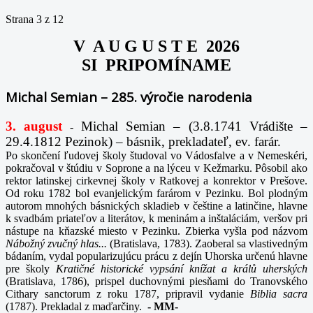
Strana 3 z 12
V A U G U S T E 2026
SI PRIPOMÍNAME
Michal Semian – 285. výročie narodenia
3. august
Michal Semian – (3.8.1741 Vrádište –
-
29.4.1812 Pezinok) – básnik, prekladateľ, ev. farár.
Po skončení ľudovej školy študoval vo Vádosfalve a v Nemeskéri,
pokračoval v štúdiu v Soprone a na lýceu v Kežmarku. Pôsobil ako
rektor latinskej cirkevnej školy v Ratkovej a konrektor v Prešove.
Od roku 1782 bol evanjelickým farárom v Pezinku. Bol plodným
autorom mnohých básnických skladieb v češtine a latinčine, hlavne
k svadbám priateľov a literátov, k meninám a inštaláciám, veršov pri
nástupe na kňazské miesto v Pezinku. Zbierka vyšla pod názvom
Nábožný zvučný hlas...
(Bratislava, 1783). Zaoberal sa vlastivedným
bádaním, vydal popularizujúcu prácu z dejín Uhorska určenú hlavne
pre školy
Kratičné historické vypsání knížat a králů uherských
(Bratislava, 1786), prispel duchovnými piesňami do Tranovského
Cithary sanctorum z roku 1787, pripravil vydanie
Biblia sacra
(1787). Prekladal z maďarčiny.
-
MM-