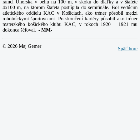
rámci Uhorska v behu na 100 m, v skoku do diaľky a v štafete
4x100 m, na ktorom štafeta postúpila do semifinále. Bol vedúcim
atletického oddielu KAC v Košiciach, ako tréner pôsobil medzi
robotníckymi športovcami. Po skončení kariéry pôsobil ako tréner
materského košického klubu KAC, v rokoch 1920 – 1921 mu
dokonca šéfoval.
-
MM-
© 2026 Maj Gemer
Späť hore