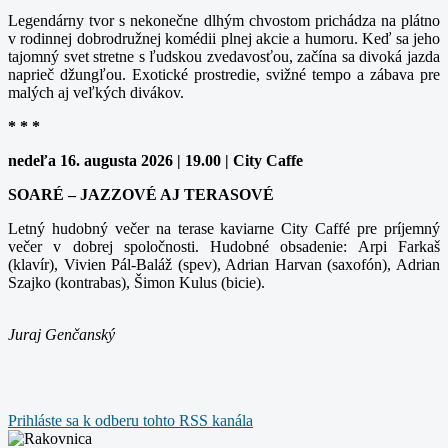
Legendárny tvor s nekonečne dlhým chvostom prichádza na plátno
v rodinnej dobrodružnej komédii plnej akcie a humoru. Keď sa jeho
tajomný svet stretne s ľudskou zvedavosťou, začína sa divoká jazda
naprieč džungľou. Exotické prostredie, svižné tempo a zábava pre
malých aj veľkých divákov.
* * *
nedeľa 16. augusta 2026 | 19.00 | City Caffe
SOARÉ – JAZZOVÉ AJ TERASOVÉ
Letný hudobný večer na terase kaviarne City Caffé pre príjemný
večer v dobrej spoločnosti. Hudobné obsadenie: Arpi Farkaš
(klavír), Vivien Pál-Baláž (spev), Adrian Harvan (saxofón), Adrian
Szajko (kontrabas), Šimon Kulus (bicie).
Juraj Genčanský
Prihláste sa k odberu tohto RSS kanála