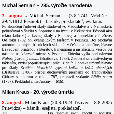
Michal Semian – 285. výročie narodenia
3. august
Michal Semian – (3.8.1741 Vrádište –
-
29.4.1812 Pezinok) – básnik, prekladateľ, ev. farár.
Po skončení ľudovej školy študoval vo Vádosfalve a v Nemeskéri,
pokračoval v štúdiu v Soprone a na lýceu v Kežmarku. Pôsobil ako
rektor latinskej cirkevnej školy v Ratkovej a konrektor v Prešove.
Od roku 1782 bol evanjelickým farárom v Pezinku. Bol plodným
autorom mnohých básnických skladieb v češtine a latinčine, hlavne
k svadbám priateľov a literátov, k meninám a inštaláciám, veršov pri
nástupe na kňazské miesto v Pezinku. Zbierka vyšla pod názvom
Nábožný zvučný hlas...
(Bratislava, 1783). Zaoberal sa vlastivedným
bádaním, vydal popularizujúcu prácu z dejín Uhorska určenú hlavne
pre školy
Kratičné historické vypsání knížat a králů uherských
(Bratislava, 1786), prispel duchovnými piesňami do Tranovského
Cithary sanctorum z roku 1787, pripravil vydanie
Biblia sacra
(1787). Prekladal z maďarčiny.
-
MM-
Milan Kraus - 20. výročie úmrtia
8. august
Milan Kraus (20.8.1924 Tisovec – 8.8.2006
-
Prievidza) – básnik, esejista, prekladateľ.
Do ľudovej školy chodil v rodisku,