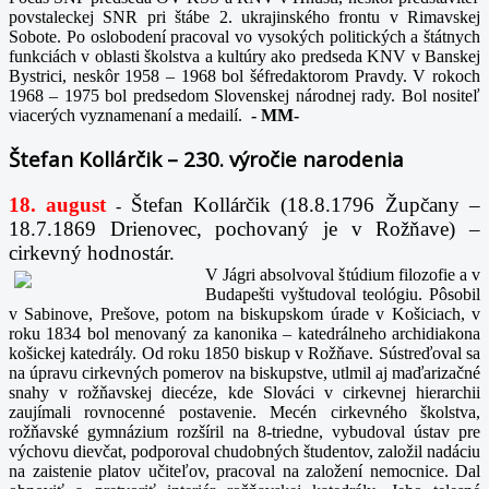
povstaleckej SNR pri štábe 2. ukrajinského frontu v Rimavskej
Sobote. Po oslobodení pracoval vo vysokých politických a štátnych
funkciách v oblasti školstva a kultúry ako predseda KNV v Banskej
Bystrici, neskôr 1958 – 1968 bol šéfredaktorom Pravdy. V rokoch
1968 – 1975 bol predsedom Slovenskej národnej rady. Bol nositeľ
viacerých vyznamenaní a medailí.
-
MM-
Štefan Kollárčik – 230. výročie narodenia
18. august
Štefan Kollárčik (18.8.1796 Župčany –
-
18.7.1869 Drienovec, pochovaný je v Rožňave) –
cirkevný hodnostár.
V Jágri absolvoval štúdium filozofie a v
Budapešti vyštudoval teológiu. Pôsobil
v Sabinove, Prešove, potom na biskupskom úrade v Košiciach, v
roku 1834 bol menovaný za kanonika – katedrálneho archidiakona
košickej katedrály. Od roku 1850 biskup v Rožňave. Sústreďoval sa
na úpravu cirkevných pomerov na biskupstve, utlmil aj maďarizačné
snahy v rožňavskej diecéze, kde Slováci v cirkevnej hierarchii
zaujímali rovnocenné postavenie. Mecén cirkevného školstva,
rožňavské gymnázium rozšíril na 8-triedne, vybudoval ústav pre
výchovu dievčat, podporoval chudobných študentov, založil nadáciu
na zaistenie platov učiteľov, pracoval na založení nemocnice. Dal