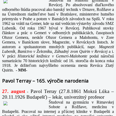
Študoval na reálnom gymnáziu v
Revúcej. Po absolvovaní diaľkového
odborného štúdia pracoval ako banský technik v Drnave, Rožňave a
na Ústrednom riaditeľstve baní v Bratislave, ministerstve hutného
priemyslu v Prahe a potom v Banských závodoch na Spiši. V roku
1962 sa vrátil na Gemer, kde sa stal vedúcim výstavby závodu SMZ
Lubeník. Od roku 1967 býval v Revúcej. Publikoval stovky
článkov a prác o Gemeri v odborných publikáciách, časopisoch
Obzor Gemera, neskôr Obzor Gemera a Malohontu, v Zore
Gemera, v Baníckom slove, Magnezite, v Revúckych listoch. Je
autorom a spoluautorom mnohých publikácií, napr
. Magnezit
Lubeník, Baníctvo v Železníku, Záhadný zvon Quirin v Revúcej
a i.
V práci
Historické knižnice v Gemeri-Malohonte
podal náročnú
sumarizáciu 70 historických knižníc od 16. storočia do konca roka
1918. Je držiteľom najvyššieho ocenenia mesta Revúca Zlatý
Quirin.
-
MM-
Pavol Terray – 165. výročie narodenia
27. august
Pavol Terray
(27.8.1861 Mokrá Lúka –
-
20.11.1926 Budapešť) – lekár, univerzitný profesor
Študoval na gymnáziu v Rimavskej
Sobote a Rožňave, medicínu v
Budapešti. Pracoval na internej a pľúcnej klinike v Budapešti a