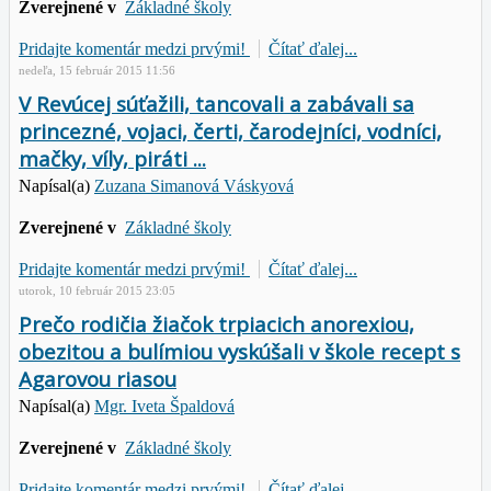
Zverejnené v
Základné školy
Pridajte komentár medzi prvými!
Čítať ďalej...
nedeľa, 15 február 2015 11:56
V Revúcej súťažili, tancovali a zabávali sa
princezné, vojaci, čerti, čarodejníci, vodníci,
mačky, víly, piráti ...
Napísal(a)
Zuzana Simanová Váskyová
Zverejnené v
Základné školy
Pridajte komentár medzi prvými!
Čítať ďalej...
utorok, 10 február 2015 23:05
Prečo rodičia žiačok trpiacich anorexiou,
obezitou a bulímiou vyskúšali v škole recept s
Agarovou riasou
Napísal(a)
Mgr. Iveta Špaldová
Zverejnené v
Základné školy
Pridajte komentár medzi prvými!
Čítať ďalej...