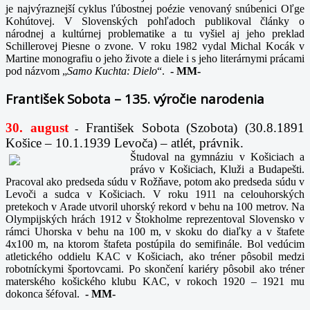
je najvýraznejší cyklus ľúbostnej poézie venovaný snúbenici Oľge
Kohútovej. V Slovenských pohľadoch publikoval články o
národnej a kultúrnej problematike a tu vyšiel aj jeho preklad
Schillerovej Piesne o zvone. V roku 1982 vydal Michal Kocák v
Martine monografiu o jeho živote a diele i s jeho literárnymi prácami
pod názvom „
Samo Kuchta: Dielo
“.
-
MM-
František Sobota – 135. výročie narodenia
30. august
František Sobota (Szobota) (30.8.1891
-
Košice – 10.1.1939 Levoča) – atlét, právnik.
Študoval na gymnáziu v Košiciach a
právo v Košiciach, Kluži a Budapešti.
Pracoval ako predseda súdu v Rožňave, potom ako predseda súdu v
Levoči a sudca v Košiciach. V roku 1911 na celouhorských
pretekoch v Arade utvoril uhorský rekord v behu na 100 metrov. Na
Olympijských hrách 1912 v Štokholme reprezentoval Slovensko v
rámci Uhorska v behu na 100 m, v skoku do diaľky a v štafete
4x100 m, na ktorom štafeta postúpila do semifinále. Bol vedúcim
atletického oddielu KAC v Košiciach, ako tréner pôsobil medzi
robotníckymi športovcami. Po skončení kariéry pôsobil ako tréner
materského košického klubu KAC, v rokoch 1920 – 1921 mu
dokonca šéfoval.
-
MM-