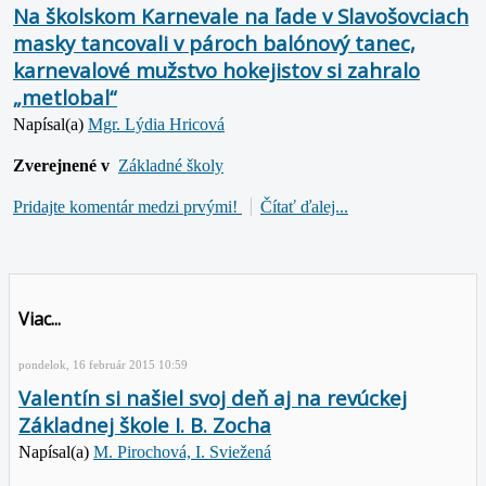
Na školskom Karnevale na ľade v Slavošovciach
masky tancovali v pároch balónový tanec,
karnevalové mužstvo hokejistov si zahralo
„metlobal“
Napísal(a)
Mgr. Lýdia Hricová
Zverejnené v
Základné školy
Pridajte komentár medzi prvými!
Čítať ďalej...
Viac...
pondelok, 16 február 2015 10:59
Valentín si našiel svoj deň aj na revúckej
Základnej škole I. B. Zocha
Napísal(a)
M. Pirochová, I. Sviežená