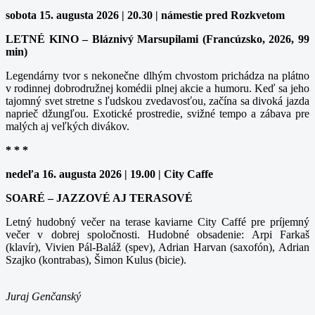
sobota 15. augusta 2026 | 20.30 | námestie pred Rozkvetom
LETNÉ KINO – Bláznivý Marsupilami (Francúzsko, 2026, 99
min)
Legendárny tvor s nekonečne dlhým chvostom prichádza na plátno
v rodinnej dobrodružnej komédii plnej akcie a humoru. Keď sa jeho
tajomný svet stretne s ľudskou zvedavosťou, začína sa divoká jazda
naprieč džungľou. Exotické prostredie, svižné tempo a zábava pre
malých aj veľkých divákov.
* * *
nedeľa 16. augusta 2026 | 19.00 | City Caffe
SOARÉ – JAZZOVÉ AJ TERASOVÉ
Letný hudobný večer na terase kaviarne City Caffé pre príjemný
večer v dobrej spoločnosti. Hudobné obsadenie: Arpi Farkaš
(klavír), Vivien Pál-Baláž (spev), Adrian Harvan (saxofón), Adrian
Szajko (kontrabas), Šimon Kulus (bicie).
Juraj Genčanský