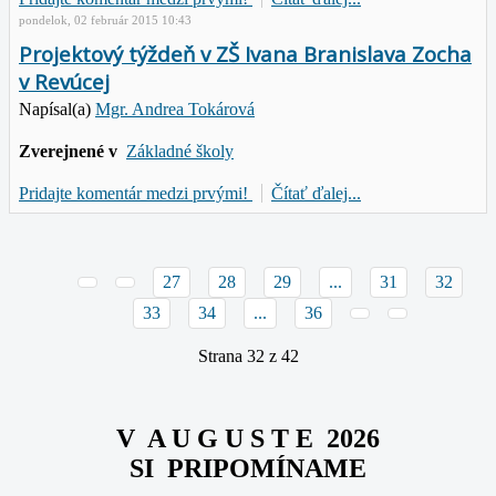
pondelok, 02 február 2015 10:43
Projektový týždeň v ZŠ Ivana Branislava Zocha
v Revúcej
Napísal(a)
Mgr. Andrea Tokárová
Zverejnené v
Základné školy
Pridajte komentár medzi prvými!
Čítať ďalej...
27
28
29
...
31
32
33
34
...
36
Strana 32 z 42
V A U G U S T E 2026
SI PRIPOMÍNAME