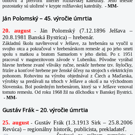
obnoviť a pretvoriť interiér rožňavskej katedrály. Jeho telesné
pozostatky sú uložené v krypte rožňavskej katedrály.
-
MM-
Ján Polomský – 45. výročie úmrtia
20. august
Ján Polomský (7.12.1896 Jelšava –
-
20.8.1981 Banská Bystrica) – hrebenár.
Základnú školu navštevoval v Jelšave, za hrebenára sa vyučil u
svojho otca a pokračoval v hrebenárskom remesle aj po jeho smrti
spolu s matkou a bratom Samuelom v jeho dielni. Po r. 1951
pracoval v magnezitovom závode v Lubeníku. Pôvodne vyrábal
hlavne hrebene zvané všiváky ručne, neskôr hrebene tzv. štyločky,
frizíre a konťové hrebene pre ženské účesy na strojoch s elektrickým
pohonom. Rohovinu na výrobu objednával z Čiech a Maďarska,
výrobky sa predávali na trhoch v Jelšave a okolí a na východnom
Slovensku. Bol posledným hrebenárom, ktorý sa v Jelšave venoval
tomuto remeslu. Od roku 1968 žil na dôchodku v Banskej Bystrici.
-
MM-
Gustáv Frák – 20. výročie úmrtia
25. august
Gustáv Frák
(1.3.1913 Sirk – 25.8.2006
-
Revúca) – regionálny historik, publicista, prekladateľ.