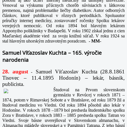
pôsobil aj ako učiteľ internej medicíny na tamojšej univerzite.
Venoval sa výskumu pľúcnych chorôb súvisiacich s látkovou
premenou, najmä problematike liečby diabetikov. Autor odborných
článkov, ktoré publikoval v rôznych periodikách. Spoluautor
príručky internej medicíny, zostavovateľ ročenky Spolku lekárov
verejných nemocníc. Od roku 1894 bol hlavným lekárom
Apponyiho polikliniky v Budapešti. V roku 1902 získal jednu z cien
Maďarskej akadémie vied za svoju knižnú súťaž. V roku 1924 sa
stal hlavným uhorským zdravotným poradcom.
-
MM-
Samuel Víťazoslav Kuchta – 165. výročie
narodenia
28. august
Samuel Víťazoslav Kuchta (28.8.1861
-
Tisovec – 11.4.1895 Hodonín) – lekár, básnik,
publicista.
Študoval na Prvom slovenskom
gymnáziu v Revúcej v rokoch 1871 –
1874, potom v Rimavskej Sobote a v Bratislave, od roku 1879 žil a
študoval medicínu vo Viedni. Od roku 1894 pôsobil ako lekár v
Hodoníne. V rokoch 1878 –1879 bol predseda študentského spolku
Zora v Bratislave, v rokoch 1883 – 1885 predseda spolku Tatran vo
Viedni. Svoje básne uverejňoval v Slovenskom almanachu, v
Almanachu mládeže slovenskej a v Pamätnici Tatrana. Z jeho básní