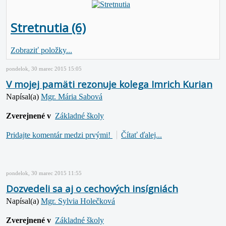
Stretnutia (6)
Zobraziť položky...
pondelok, 30 marec 2015 15:05
V mojej pamäti rezonuje kolega Imrich Kurian
Napísal(a)
Mgr. Mária Sabová
Zverejnené v
Základné školy
Pridajte komentár medzi prvými!
Čítať ďalej...
pondelok, 30 marec 2015 11:55
Dozvedeli sa aj o cechových insígniách
Napísal(a)
Mgr. Sylvia Holečková
Zverejnené v
Základné školy