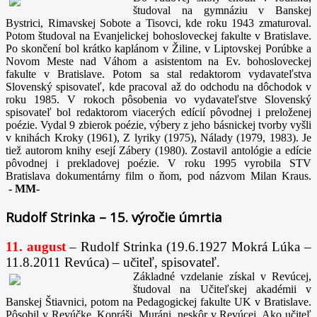
študoval na gymnáziu v Banskej
Bystrici, Rimavskej Sobote a Tisovci, kde roku 1943 zmaturoval.
Potom študoval na Evanjelickej bohosloveckej fakulte v Bratislave.
Po skončení bol krátko kaplánom v Žiline, v Liptovskej Porúbke a
Novom Meste nad Váhom a asistentom na Ev. bohosloveckej
fakulte v Bratislave. Potom sa stal redaktorom vydavateľstva
Slovenský spisovateľ, kde pracoval až do odchodu na dôchodok v
roku 1985. V rokoch pôsobenia vo vydavateľstve Slovenský
spisovateľ bol redaktorom viacerých edícií pôvodnej i preloženej
poézie. Vydal 9 zbierok poézie, výbery z jeho básnickej tvorby vyšli
v knihách Kroky (1961), Z lyriky (1975), Nálady (1979, 1983). Je
tiež autorom knihy esejí Zábery (1980). Zostavil antológie a edície
pôvodnej i prekladovej poézie. V roku 1995 vyrobila STV
Bratislava dokumentárny film o ňom, pod názvom Milan Kraus.
-
MM-
Rudolf Strinka – 15. výročie úmrtia
11. august
– Rudolf Strinka (19.6.1927 Mokrá Lúka –
11.8.2011 Revúca) – učiteľ, spisovateľ.
Základné vzdelanie získal v Revúcej,
študoval na Učiteľskej akadémii v
Banskej Štiavnici, potom na Pedagogickej fakulte UK v Bratislave.
Pôsobil v Revúčke, Kopráši, Muráni, neskôr v Revúcej. Ako učiteľ