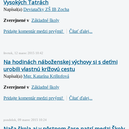
Vysokých Tatrách
Napísal(a)
Deviatačky ZŠ IB Zocha
Zverejnené v
Základné školy
Pridajte komentár medzi prvými!
Čítať ďalej...
štvrtok, 12 marec 2015 10:42
Na hodinách náboženskej výchovy si s deťmi
urobili vlastnú krížovú cestu
Napísal(a)
Mgr. Katarína Krištofová
Zverejnené v
Základné školy
Pridajte komentár medzi prvými!
Čítať ďalej...
pondelok, 09 marec 2015 10:24
Naša škola aj v pôstnom čase patrí medzi Školy