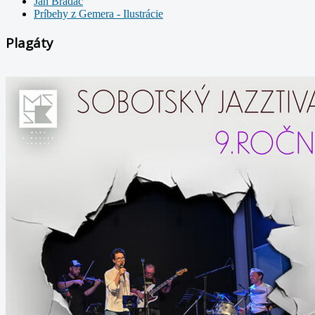
Ján Bradáč
Príbehy z Gemera - Ilustrácie
Plagáty