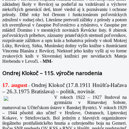
základnej školy v Revúcej sa podieľal na vzdelávaní a výchove
niekoľkých generácií detí, ktoré viedol aj k poznávaniu i ochrane
prírody. Dlhé roky bol členom i funkcionárom poľovníckych
združení v rodnej obci. Literárne pretvoril zážitky z prírody a potom
ich uverejňoval v časopise Poľovníctvo a rybárstvo, v časopise pre
mládež Domino i v mestských novinách Revúcke listy. 8 zbierok
poľovníckych príbehov, záznamy priateľských stretnutí poľovníkov,
rozprávanie zážitkov a opis krás a bohatstva prírody v okolí Mokrej
Lúky, Revúcej, Sirku, Muránskej doliny vyšlo knižne s ilustráciami
Vincenta Blanára z Revúcej. Niektoré jeho knihy vyšli aj vo forme
zvukových kníh v Slovenskej knižnici pre nevidiacich Mateja
Hrebendu v Levoči.
-
MM-
Ondrej Klokoč – 115. výročie narodenia
17. august
Ondrej Klokoč (17.8.1911 Hnúšťa-Hačava
-
– 26.3.1975 Bratislava) – politik, novinár.
V rokoch 1922 – 1927 študoval na
gymnáziu v Rimavskej Sobote,
maturoval na Učiteľskom ústave v Banskej Bystrici. V rokoch 1929
– 1944 pôsobil ako učiteľ v Hrušove, Ostranoch, Liptovskej
Kokave, v Striežovciach. Bol jedným z hlavných organizátorov
ilegálneho protifašistického hnutia a ozbrojeného boja na Gemeri.
Počas SNP predseda OV KSS a RNV v Hnúšti, neskôr predstaviteľ