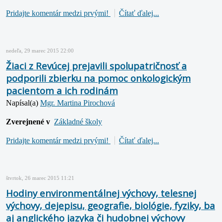
Pridajte komentár medzi prvými!
Čítať ďalej...
nedeľa, 29 marec 2015 22:00
Žiaci z Revúcej prejavili spolupatričnosť a
podporili zbierku na pomoc onkologickým
pacientom a ich rodinám
Napísal(a)
Mgr. Martina Pirochová
Zverejnené v
Základné školy
Pridajte komentár medzi prvými!
Čítať ďalej...
štvrtok, 26 marec 2015 11:21
Hodiny environmentálnej výchovy, telesnej
výchovy, dejepisu, geografie, biológie, fyziky, ba
aj anglického jazyka či hudobnej výchovy