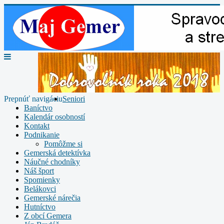
Prepnúť navigáciu
Seniori
Baníctvo
Kalendár osobností
Kontakt
Podnikanie
Pomôžme si
Gemerská detektívka
Náučné chodníky
Náš šport
Spomienky
Belákovci
Gemerské nárečia
Hutníctvo
Z obcí Gemera