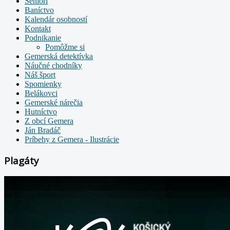
Seniori
Baníctvo
Kalendár osobností
Kontakt
Podnikanie
Pomôžme si
Gemerská detektívka
Náučné chodníky
Náš šport
Spomienky
Belákovci
Gemerské nárečia
Hutníctvo
Z obcí Gemera
Ján Bradáč
Príbehy z Gemera - Ilustrácie
Plagáty