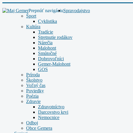
Prepnúť navigáciu
Spravodajstvo
Šport
Cyklistika
Kultúra
Tradície
Stretnutie rodákov
Nárečia
Malohont
Smútočné
Dobrovoľníci
Gemer-Malohont
GOS
Príroda
Školstvo
Voľný čas
Poviedky
Poézia
Zdravie
Zdravotníctvo
Darcovstvo krvi
Nemocnice
Odboj
Obce Gemera