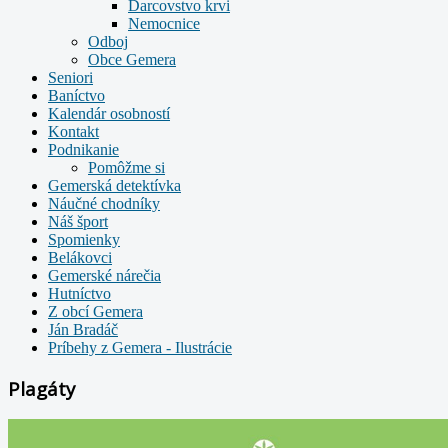
Darcovstvo krvi
Nemocnice
Odboj
Obce Gemera
Seniori
Baníctvo
Kalendár osobností
Kontakt
Podnikanie
Pomôžme si
Gemerská detektívka
Náučné chodníky
Náš šport
Spomienky
Belákovci
Gemerské nárečia
Hutníctvo
Z obcí Gemera
Ján Bradáč
Príbehy z Gemera - Ilustrácie
Plagáty