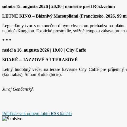
sobota 15. augusta 2026 | 20.30 | námestie pred Rozkvetom
LETNÉ KINO – Bláznivý Marsupilami (Francúzsko, 2026, 99 m
Legendárny tvor s nekonečne dlhým chvostom prichádza na plátno v
naprieč džungľou. Exotické prostredie, svižné tempo a zábava pre ma
* * *
nedeľa 16. augusta 2026 | 19.00 | City Caffe
SOARÉ – JAZZOVÉ AJ TERASOVÉ
Letný hudobný večer na terase kaviarne City Caffé pre príjemný v
(kontrabas), Šimon Kulus (bicie).
Juraj Genčanský
Prihláste sa k odberu tohto RSS kanála