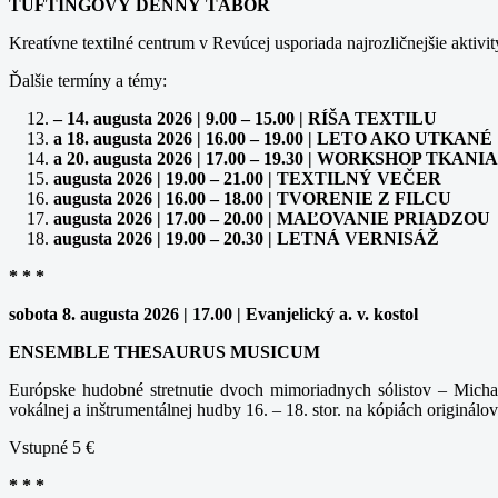
TUFTINGOVÝ DENNÝ TÁBOR
Kreatívne textilné centrum v Revúcej usporiada najrozličnejšie aktivit
Ďalšie termíny a témy:
– 14. augusta 2026 | 9.00 – 15.00 | RÍŠA TEXTILU
a 18. augusta 2026 | 16.00 – 19.00 | LETO AKO UTKANÉ
a 20. augusta 2026 | 17.00 – 19.30 | WORKSHOP TK
augusta 2026 | 19.00 – 21.00 | TEXTILNÝ VEČER
augusta 2026 | 16.00 – 18.00 | TVORENIE Z FILCU
augusta 2026 | 17.00 – 20.00 | MAĽOVANIE PRIADZOU
augusta 2026 | 19.00 – 20.30 | LETNÁ VERNISÁŽ
* * *
sobota 8. augusta 2026 | 17.00 | Evanjelický a. v. kostol
ENSEMBLE THESAURUS MUSICUM
Európske hudobné stretnutie dvoch mimoriadnych sólistov – Michal
vokálnej a inštrumentálnej hudby 16. – 18. stor. na kópiách originálov
Vstupné 5 €
* * *