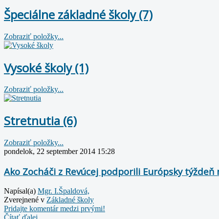
Špeciálne základné školy (7)
Zobraziť položky...
Vysoké školy (1)
Zobraziť položky...
Stretnutia (6)
Zobraziť položky...
pondelok, 22 september 2014 15:28
Ako Zocháči z Revúcej podporili Európsky týždeň 
Napísal(a)
Mgr. I.Špaldová,
Zverejnené v
Základné školy
Pridajte komentár medzi prvými!
Čítať ďalej...