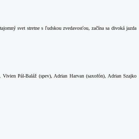
ajomný svet stretne s ľudskou zvedavosťou, začína sa divoká jazda
, Vivien Pál-Baláž (spev), Adrian Harvan (saxofón), Adrian Szajko