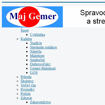
Šport
Cyklistika
Kultúra
Tradície
Stretnutie rodákov
Nárečia
Malohont
Smútočné
Dobrovoľníci
Gemer-Malohont
GOS
Príroda
Školstvo
Voľný čas
Poviedky
Poézia
Zdravie
Zdravotníctvo