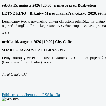
sobota 15. augusta 2026 | 20.30 | námestie pred Rozkvetom
LETNÉ KINO – Bláznivý Marsupilami (Francúzsko, 2026, 99 m
Legendárny tvor s nekonečne dlhým chvostom prichádza na plátno v
naprieč džungľou. Exotické prostredie, svižné tempo a zábava pre ma
* * *
nedeľa 16. augusta 2026 | 19.00 | City Caffe
SOARÉ – JAZZOVÉ AJ TERASOVÉ
Letný hudobný večer na terase kaviarne City Caffé pre príjemný v
(kontrabas), Šimon Kulus (bicie).
Juraj Genčanský
Prihláste sa k odberu tohto RSS kanála