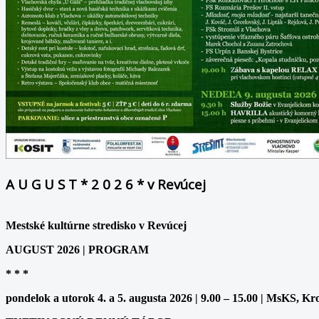
A U G U S T * 2 0 2 6 * v Revúcej
Mestské kultúrne stredisko v Revúcej
AUGUST 2026 | PROGRAM
* * *
pondelok a utorok 4. a 5. augusta 2026 | 9.00 – 15.00 | MsKS, Kr