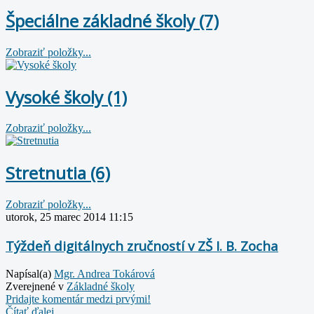
Špeciálne základné školy (7)
Zobraziť položky...
Vysoké školy (1)
Zobraziť položky...
Stretnutia (6)
Zobraziť položky...
utorok, 25 marec 2014 11:15
Týždeň digitálnych zručností v ZŠ I. B. Zocha
Napísal(a)
Mgr. Andrea Tokárová
Zverejnené v
Základné školy
Pridajte komentár medzi prvými!
Čítať ďalej...