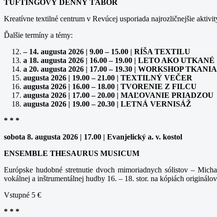
TUFTINGOVÝ DENNÝ TÁBOR
Kreatívne textilné centrum v Revúcej usporiada najrozličnejšie aktivit
Ďalšie termíny a témy:
– 14. augusta 2026 | 9.00 – 15.00 | RÍŠA TEXTILU
a 18. augusta 2026 | 16.00 – 19.00 | LETO AKO UTKANÉ
a 20. augusta 2026 | 17.00 – 19.30 | WORKSHOP TK
augusta 2026 | 19.00 – 21.00 | TEXTILNÝ VEČER
augusta 2026 | 16.00 – 18.00 | TVORENIE Z FILCU
augusta 2026 | 17.00 – 20.00 | MAĽOVANIE PRIADZOU
augusta 2026 | 19.00 – 20.30 | LETNÁ VERNISÁŽ
* * *
sobota 8. augusta 2026 | 17.00 | Evanjelický a. v. kostol
ENSEMBLE THESAURUS MUSICUM
Európske hudobné stretnutie dvoch mimoriadnych sólistov – Michal
vokálnej a inštrumentálnej hudby 16. – 18. stor. na kópiách originálov
Vstupné 5 €
* * *