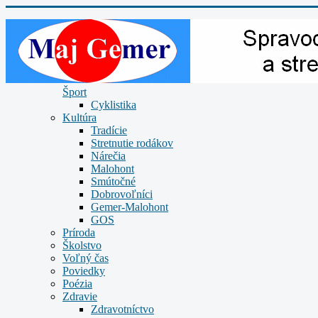
Šport
Cyklistika
Kultúra
Tradície
Stretnutie rodákov
Nárečia
Malohont
Smútočné
Dobrovoľníci
Gemer-Malohont
GOS
Príroda
Školstvo
Voľný čas
Poviedky
Poézia
Zdravie
Zdravotníctvo