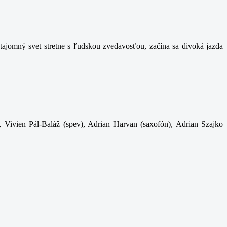
ajomný svet stretne s ľudskou zvedavosťou, začína sa divoká jazda
, Vivien Pál-Baláž (spev), Adrian Harvan (saxofón), Adrian Szajko