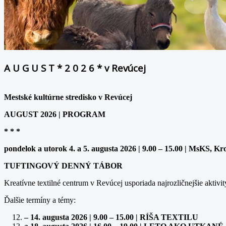
A U G U S T * 2 0 2 6 * v Revúcej
Mestské kultúrne stredisko v Revúcej
AUGUST 2026 | PROGRAM
* * *
pondelok a utorok 4. a 5. augusta 2026 | 9.00 – 15.00 | MsKS, Kr
TUFTINGOVÝ DENNÝ TÁBOR
Kreatívne textilné centrum v Revúcej usporiada najrozličnejšie aktivit
Ďalšie termíny a témy:
– 14. augusta 2026 | 9.00 – 15.00 | RÍŠA TEXTILU