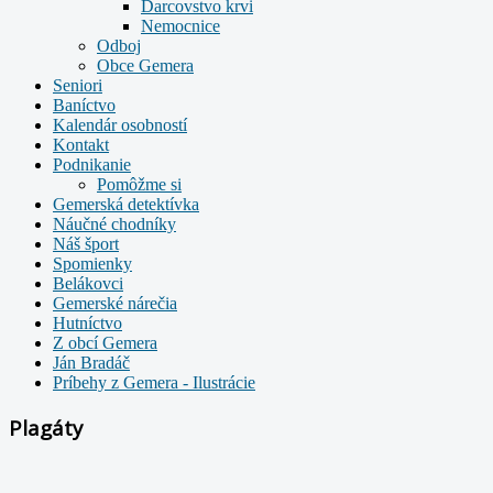
Darcovstvo krvi
Nemocnice
Odboj
Obce Gemera
Seniori
Baníctvo
Kalendár osobností
Kontakt
Podnikanie
Pomôžme si
Gemerská detektívka
Náučné chodníky
Náš šport
Spomienky
Belákovci
Gemerské nárečia
Hutníctvo
Z obcí Gemera
Ján Bradáč
Príbehy z Gemera - Ilustrácie
Plagáty