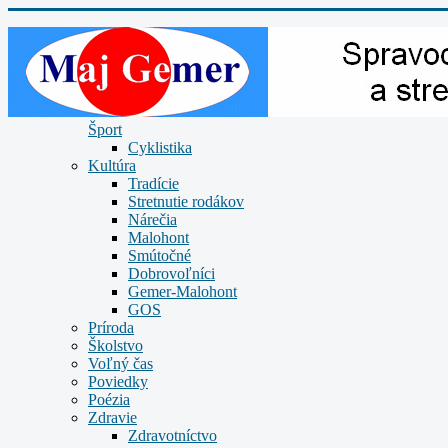
Šport
Cyklistika
Kultúra
Tradície
Stretnutie rodákov
Nárečia
Malohont
Smútočné
Dobrovoľníci
Gemer-Malohont
GOS
Príroda
Školstvo
Voľný čas
Poviedky
Poézia
Zdravie
Zdravotníctvo