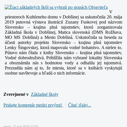
V
priestoroch Kultúrneho domu v Dobšinej sa uskutočnila 20. mája
2019 putovná výstava ilustrácií Zuzany Fuskovej pod názvom
Slovensko – krajina plná tajomstiev, ktorú zorganizovala
Základná škola v Dobšinej, Matica slovenská (DMS Rožňava,
MO MS Dobšiná) a Mesto Dobšiná. Uskutočnila sa beseda za
účasti autorky projektu Slovensko – krajina plná tajomstiev
Lenky Šingovskej, ktorá mapovala vodné bohatstvo. A nielen to.
Pútavo nám čítala z knihy Slovensko – krajina plná tajomstiev,
Vodné dobrodružstvá. Priblížila nám vybrané lokality Slovenska
a oboznámila nás s hodnotou vody a odhalila jej tajomstvá.
Prezradila nám aj to, že miesta, ktoré sa v knihách vyskytujú
osobne navštevuje a hľadá o nich informácie.
Zverejnené v
Základné školy
Pridajte komentár medzi prvými!
Čítať ďalej...
streda, 22 máj 2019 13:56