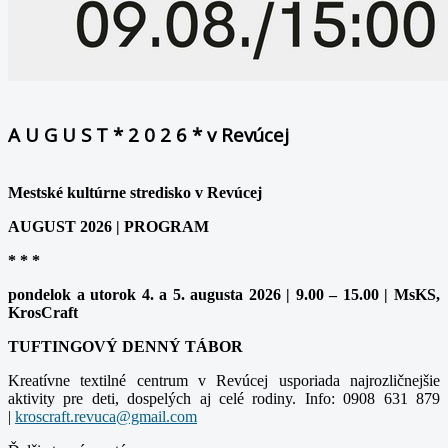
A U G U S T * 2 0 2 6 * v Revúcej
Mestské kultúrne stredisko v Revúcej
AUGUST 2026 | PROGRAM
* * *
pondelok a utorok 4. a 5. augusta 2026 | 9.00 – 15.00 | MsKS,
KrosCraft
TUFTINGOVÝ DENNÝ TÁBOR
Kreatívne textilné centrum v Revúcej usporiada najrozličnejšie
aktivity pre deti, dospelých aj celé rodiny. Info: 0908 631 879
|