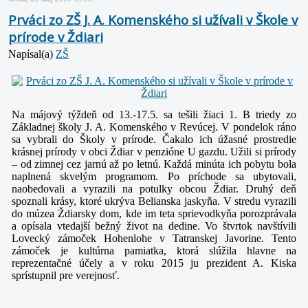
Prváci zo ZŠ J. A. Komenského si užívali v Škole v
prírode v Ždiari
Napísal(a)
ZŠ
Na májový týždeň od 13.-17.5. sa tešili žiaci 1. B triedy zo
Základnej školy J. A. Komenského v Revúcej. V pondelok ráno
sa vybrali do Školy v prírode. Čakalo ich úžasné prostredie
krásnej prírody v obci Ždiar v penzióne U gazdu. Užili si prírody
– od zimnej cez jarnú až po letnú. Každá minúta ich pobytu bola
naplnená skvelým programom.
Po príchode sa ubytovali,
naobedovali a vyrazili na potulky obcou Ždiar. Druhý deň
spoznali krásy, ktoré ukrýva Belianska jaskyňa.
V stredu vyrazili
do múzea Ždiarsky dom, kde im teta sprievodkyňa porozprávala
a opísala vtedajší bežný život na dedine.
Vo štvrtok navštívili
Lovecký zámoček Hohenlohe v Tatranskej Javorine. Tento
zámoček je kultúrna pamiatka, ktorá slúžila hlavne na
reprezentačné účely a v roku 2015 ju prezident A. Kiska
sprístupnil pre verejnosť.