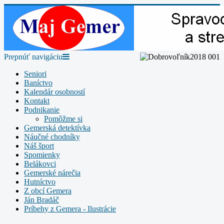
Prepnúť navigáciu
Seniori
Baníctvo
Kalendár osobností
Kontakt
Podnikanie
Pomôžme si
Gemerská detektívka
Náučné chodníky
Náš šport
Spomienky
Belákovci
Gemerské nárečia
Hutníctvo
Z obcí Gemera
Ján Bradáč
Príbehy z Gemera - Ilustrácie