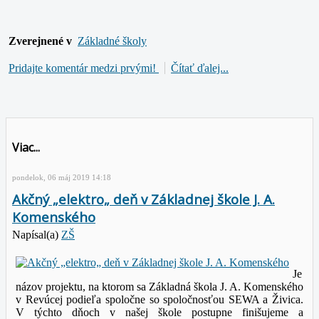
Zverejnené v
Základné školy
Pridajte komentár medzi prvými!
Čítať ďalej...
Viac...
pondelok, 06 máj 2019 14:18
Akčný „elektro„ deň v Základnej škole J. A.
Komenského
Napísal(a)
ZŠ
Je
názov projektu, na ktorom sa Základná škola J. A. Komenského
v Revúcej podieľa spoločne so spoločnosťou SEWA a Živica.
V týchto dňoch v našej škole postupne finišujeme a