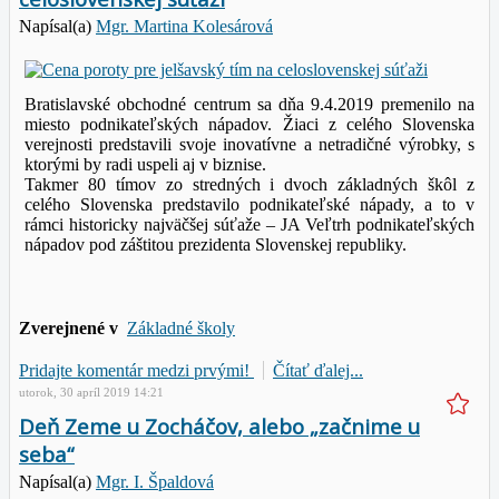
Napísal(a)
Mgr. Martina Kolesárová
Bratislavské obchodné centrum sa dňa 9.4.2019 premenilo na
miesto podnikateľských nápadov. Žiaci z celého Slovenska
verejnosti predstavili svoje inovatívne a netradičné výrobky, s
ktorými by radi uspeli aj v biznise.
Takmer 80 tímov zo stredných i dvoch základných škôl z
celého Slovenska predstavilo podnikateľské nápady, a to v
rámci historicky najväčšej súťaže – JA Veľtrh podnikateľských
nápadov pod záštitou prezidenta Slovenskej republiky.
Zverejnené v
Základné školy
Pridajte komentár medzi prvými!
Čítať ďalej...
utorok, 30 apríl 2019 14:21
Deň Zeme u Zocháčov, alebo „začnime u
seba“
Napísal(a)
Mgr. I. Špaldová