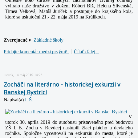
Okresné kolo súťaže mladých záchranárov civilnej ochrany
vyhralo naše družstvo v zložení Róbert Biž, Helena Slivenská,
Timea Velková, Matúš Juríček a postupuje do krajského kola,
ktoré sa uskutoční 21.- 22. mája 2019 na Králikoch.
Zverejnené v
Základné školy
Pridajte komentár medzi prvými!
Čítať ďalej...
utorok, 14 máj 2019 14:23
Zocháči na literárno - historickej exkurzii v
Banskej Bystrici
Napísal(a)
I. Š.
V
utorok 30. apríla 2019 do autobusu pristaveného pred budovou
ZŠ I. B. Zocha v Revúcej nastúpili žiaci piateho a deviateho
ročníka. Spoločne vycestovali na exkurziu do mesta, ktoré je