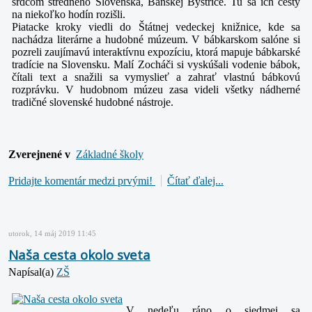
srdcom stredného Slovenska, Banskej Bystrice. Tu sa ich cesty
na niekoľko hodín rozišli.
Piatacke kroky viedli do Štátnej vedeckej knižnice, kde sa
nachádza literárne a hudobné múzeum. V bábkarskom salóne si
pozreli zaujímavú interaktívnu expozíciu, ktorá mapuje bábkarské
tradície na Slovensku. Malí Zocháči si vyskúšali vodenie bábok,
čítali text a snažili sa vymyslieť a zahrať vlastnú bábkovú
rozprávku. V hudobnom múzeu zasa videli všetky nádherné
tradičné slovenské hudobné nástroje.
Zverejnené v
Základné školy
Pridajte komentár medzi prvými!
Čítať ďalej...
utorok, 14 máj 2019 11:45
Naša cesta okolo sveta
Napísal(a)
ZŠ
V nedeľu ráno o siedmej sa