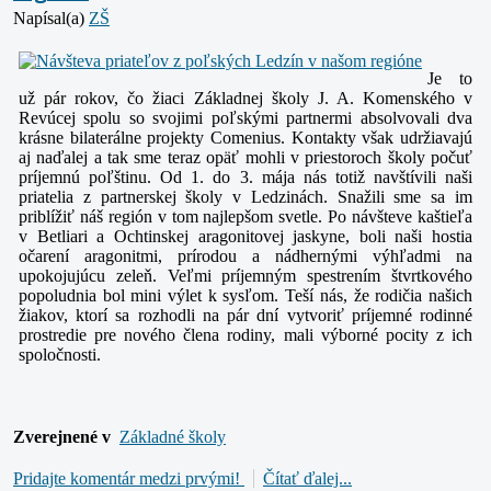
Napísal(a)
ZŠ
Je to
už pár rokov, čo žiaci Základnej školy J. A. Komenského v
Revúcej spolu so svojimi poľskými partnermi absolvovali dva
krásne bilaterálne projekty Comenius. Kontakty však udržiavajú
aj naďalej a tak sme teraz opäť mohli v priestoroch školy počuť
príjemnú poľštinu. Od 1. do 3. mája nás totiž navštívili naši
priatelia z partnerskej školy v Ledzinách. Snažili sme sa im
priblížiť náš región v tom najlepšom svetle. Po návšteve kaštieľa
v Betliari a Ochtinskej aragonitovej jaskyne, boli naši hostia
očarení aragonitmi, prírodou a nádhernými výhľadmi na
upokojujúcu zeleň. Veľmi príjemným spestrením štvrtkového
popoludnia bol mini výlet k sysľom. Teší nás, že rodičia našich
žiakov, ktorí sa rozhodli na pár dní vytvoriť príjemné rodinné
prostredie pre nového člena rodiny, mali výborné pocity z ich
spoločnosti.
Zverejnené v
Základné školy
Pridajte komentár medzi prvými!
Čítať ďalej...