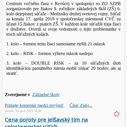
Centrum voľného času v Revúcej v spolupráci so ZO SZPB
zorganizovalo pre žiakov 9. ročníkov základných škôl (ZŠ) 6.
kolo dejepisnej súťaže - Medzníky druhej svetovej vojny. Súťaž
sa konala 17. apríla 2019 v spoločenskej miestnosti CVČ za
účasti 15 žiakov z piatich ZŠ. V každom kole súťažili traja žiaci
v družstve. Overili si svoje vedomosti o tejto problematike v
troch súťažných kolách.
1. kolo – formou testu žiaci samostatne riešili 21 otázok
2. kolo – RISK – formou výberu otázok naslepo
3. kolo – DOUBLE RISK – za 10 súťažných úloh
identifikáciou pamätného miesta mohli získať 20 bodov, ale aj
stratiť.
Zverejnené v
Základné školy
Pridajte komentár medzi prvými!
Čítať ďalej...
utorok, 30 apríl 2019 18:00
Cena poroty pre jelšavský tím na
celoslovenskej súťaži