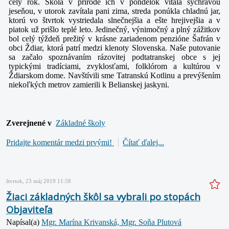
celý rok. Škola v prírode ich v pondelok vítala sychravou
jeseňou, v utorok zavítala pani zima, streda ponúkla chladnú jar,
ktorú vo štvrtok vystriedala slnečnejšia a ešte hrejivejšia a v
piatok už prišlo teplé leto. Jedinečný, výnimočný a plný zážitkov
bol celý týždeň prežitý v krásne zariadenom penzióne Šafrán v
obci Ždiar, ktorá patrí medzi klenoty Slovenska. Naše putovanie
sa začalo spoznávaním rázovitej podtatranskej obce s jej
typickými tradíciami, zvyklosťami, folklórom a kultúrou v
Ždiarskom dome. Navštívili sme Tatranskú Kotlinu a prevýšením
niekoľkých metrov zamierili k Belianskej jaskyni.
Zverejnené v
Základné školy
Pridajte komentár medzi prvými!
Čítať ďalej...
štvrtok, 23 máj 2019 11:58
Žiaci základných škôl sa vybrali po stopách
Objaviteľa
Napísal(a)
Mgr. Marína Krivanská, Mgr. Soňa Plutová