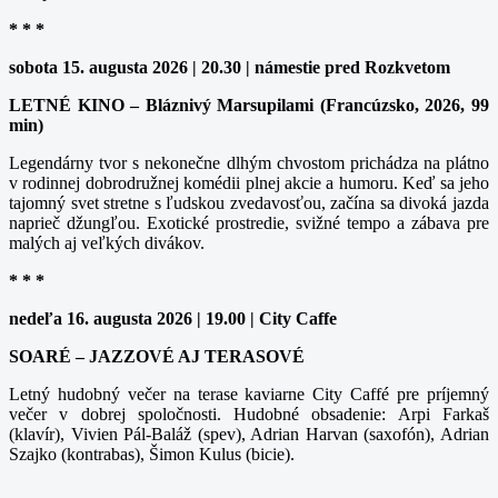
* * *
sobota 15. augusta 2026 | 20.30 | námestie pred Rozkvetom
LETNÉ KINO – Bláznivý Marsupilami (Francúzsko, 2026, 99
min)
Legendárny tvor s nekonečne dlhým chvostom prichádza na plátno
v rodinnej dobrodružnej komédii plnej akcie a humoru. Keď sa jeho
tajomný svet stretne s ľudskou zvedavosťou, začína sa divoká jazda
naprieč džungľou. Exotické prostredie, svižné tempo a zábava pre
malých aj veľkých divákov.
* * *
nedeľa 16. augusta 2026 | 19.00 | City Caffe
SOARÉ – JAZZOVÉ AJ TERASOVÉ
Letný hudobný večer na terase kaviarne City Caffé pre príjemný
večer v dobrej spoločnosti. Hudobné obsadenie: Arpi Farkaš
(klavír), Vivien Pál-Baláž (spev), Adrian Harvan (saxofón), Adrian
Szajko (kontrabas), Šimon Kulus (bicie).