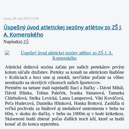
streda, 08 máj 2019 14:38
Úspešný úvod atletickej sezóny atlétov zo ZŠ J.
A. Komenského
Napísal(a)
ZŠ
Atletická dráhová sezóna začala pre našich pretekárov prvým
kolom súťaže družstiev. Preteky sa konali na atletickom štadióne
v Košiciach a hoci sme aj zmokli, nevľúdne počasie sa vôbec
neodrazilo na skvelých výkonoch našich športovcov.
Premiéru na tartane mali najmladší žiaci a žiačky - Dávid Mihál,
Dávid Hlinka, Tobias Paleček, Ivanka Simanová, Tamarka
Chlebušová, Stelka Levická, Laura Lamperová, Viki Kováčová,
Peťa Hudecová, Danielka Hlinková, Hanka Bottová. Zaslúžia si
veľkú pochvalu za finálové aj medailové umiestnenia v behu na
60m, v skoku do diaľky, v behu na 1000m aj v hode kriketkou.
Skúsenosti budú zbierať počas ďalších troch kôl, ktoré sa budú
konať až do konca septembra.