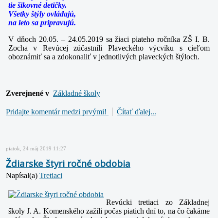
tie šikovné detičky.
Všetky štýly ovládajú,
na leto sa pripravujú.
V dňoch 20.05. – 24.05.2019 sa žiaci piateho ročníka ZŠ I. B.
Zocha v Revúcej zúčastnili Plaveckého výcviku s cieľom
oboznámiť sa a zdokonaliť v jednotlivých plaveckých
štýloch.
Zverejnené v
Základné školy
Pridajte komentár medzi prvými!
Čítať ďalej...
piatok, 24 máj 2019 11:27
Ždiarske štyri ročné obdobia
Napísal(a)
Tretiaci
Revúcki tretiaci zo Základnej
školy J. A. Komenského zažili počas piatich dní to, na čo čakáme