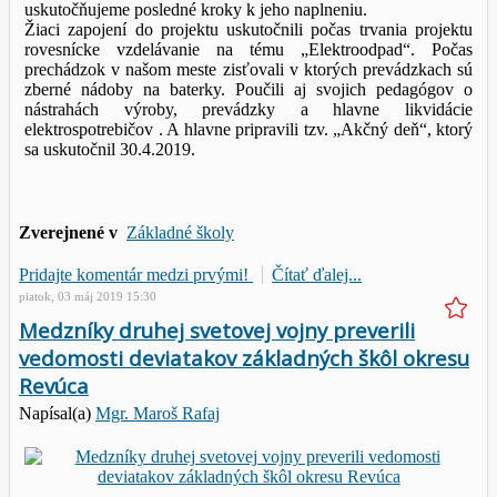
uskutočňujeme posledné kroky k jeho naplneniu.
Žiaci zapojení do projektu uskutočnili počas trvania projektu
rovesnícke vzdelávanie na tému „Elektroodpad“. Počas
prechádzok v našom meste zisťovali v ktorých prevádzkach sú
zberné nádoby na baterky. Poučili aj svojich pedagógov o
nástrahách výroby, prevádzky a hlavne likvidácie
elektrospotrebičov . A hlavne pripravili tzv. „Akčný deň“, ktorý
sa uskutočnil 30.4.2019.
Zverejnené v
Základné školy
Pridajte komentár medzi prvými!
Čítať ďalej...
piatok, 03 máj 2019 15:30
Medzníky druhej svetovej vojny preverili
vedomosti deviatakov základných škôl okresu
Revúca
Napísal(a)
Mgr. Maroš Rafaj