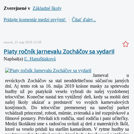
Zverejnené v
Základné školy
Pridajte komentár medzi prvými!
Čítať ďalej...
utorok, 21 máj 2019 13:58
Piaty ročník Jarnevalu Zocháčov sa vydaril
Napísal(a)
Ľ. Hanuštiaková
Jarneval u
revúckych Zocháčov sa stal neoddeliteľnou súčasťou jarných
dní. Aj tento rok sa 16. mája 2019 krásne masky za sprievodu
hudby už po piatykrát veselo vybrali do našej vyzdobenej
telocvične. Konečne nastal ten vytúžený deň, kedy sa mohli deti
našej školy ukázať a predstaviť vo svojich karnevalových
kostýmoch. Do telocvične premenenej na tanečný parket
vchádzali princezné, roboti, múmie, zvieratká a iné rozprávkové a
filmové postavy. Privítali ich rodičia, starí rodičia i pani učiteľky.
Medzi školákmi sme s radosťou uvítali aj deti z materských škôl,
ktoré sa veselo pridali ku starším kamarátom. V rytme hudby sa