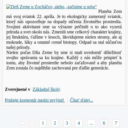
Planéta Zem
má svoj sviatok 22. apríla. Je to ekologicky zameraný sviatok,
ktorý nás upozorňuje na dopady ničenia životného prostredia.
Svojimi aktivitami sme sa výrazne pričinili o to ako vyzerá
príroda a svet okolo nás. Zmenili sme celkový charakter krajiny,
jej štruktúru, ťažíme v lesoch, likvidujeme nielen stromy, ale aj
mokrade, lúky a ostatné cenné biotopy. Odpad sa stal súčasťou
našej prírody.
Nielen počas Dňa Zeme by sme si mali uvedomiť dôležitosť
svojho správania sa ku krajine. Každý z nás môže prispieť k
tomu, aby životné prostredie nebolo zaťažované a aby planéta
Zem zostala čo najdlhšie zachovaná pre ďalšie generácie.
Zverejnené v
Základné školy
Pridajte komentár medzi prvými!
Čítať ďalej...
1
2
3
4
...
6
7