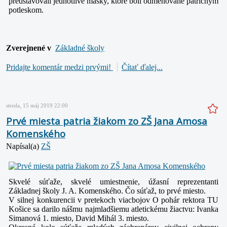
predstavovali jednotlivé masky, ktoré boli odmeňované patričným
potleskom.
Zverejnené v
Základné školy
Pridajte komentár medzi prvými!
Čítať ďalej...
streda, 15 máj 2019 22:00
Prvé miesta patria žiakom zo ZŠ Jana Amosa
Komenského
Napísal(a)
ZŠ
Skvelé súťaže, skvelé umiestnenie, úžasní reprezentanti
Základnej školy J. A. Komenského. Čo súťaž, to prvé miesto.
V silnej konkurencii v pretekoch viacbojov O pohár rektora TU
Košice sa darilo nášmu najmladšiemu atletickému žiactvu: Ivanka
Simanová 1. miesto, David Mihál 3. miesto.