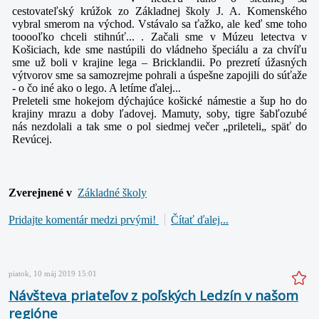
cestovateľský krúžok zo Základnej školy J. A. Komenského
vybral smerom na východ. Vstávalo sa ťažko, ale keď sme toho
tooooľko chceli stihnúť... . Začali sme v Múzeu letectva v
Košiciach, kde sme nastúpili do vládneho špeciálu a za chvíľu
sme už boli v krajine lega – Bricklandii. Po prezretí úžasných
výtvorov sme sa samozrejme pohrali a úspešne zapojili do súťaže
- o čo iné ako o lego. A letíme ďalej...
Preleteli sme hokejom dýchajúce košické námestie a šup ho do
krajiny mrazu a doby ľadovej. Mamuty, soby, tigre šabľozubé
nás nezdolali a tak sme o pol siedmej večer „prileteli„ späť do
Revúcej.
Zverejnené v
Základné školy
Pridajte komentár medzi prvými!
Čítať ďalej...
piatok, 10 máj 2019 15:01
Návšteva priateľov z poľských Ledzín v našom
regióne