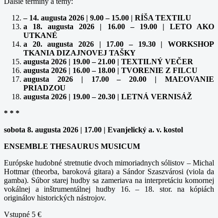
Ďalšie termíny a témy:
– 14. augusta 2026 | 9.00 – 15.00 | RÍŠA TEXTILU
a 18. augusta 2026 | 16.00 – 19.00 | LETO AKO
UTKANÉ
a 20. augusta 2026 | 17.00 – 19.30 | WORKSHOP
TKANIA DIZAJNOVEJ TAŠKY
augusta 2026 | 19.00 – 21.00 | TEXTILNÝ VEČER
augusta 2026 | 16.00 – 18.00 | TVORENIE Z FILCU
augusta 2026 | 17.00 – 20.00 | MAĽOVANIE
PRIADZOU
augusta 2026 | 19.00 – 20.30 | LETNÁ VERNISÁŽ
* * *
sobota 8. augusta 2026 | 17.00 | Evanjelický a. v. kostol
ENSEMBLE THESAURUS MUSICUM
Európske hudobné stretnutie dvoch mimoriadnych sólistov – Michal
Hottmar (theorba, baroková gitara) a Sándor Szaszvárosi (viola da
gamba). Súbor starej hudby sa zameriava na interpretáciu komornej
vokálnej a inštrumentálnej hudby 16. – 18. stor. na kópiách
originálov historických nástrojov.
Vstupné 5 €